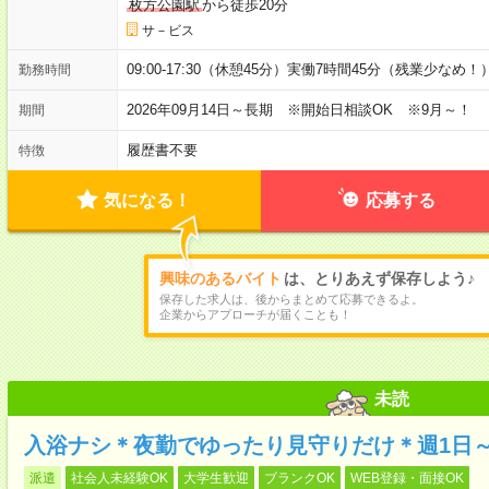
枚方公園駅
から徒歩20分
サ－ビス
09:00-17:30（休憩45分）実働7時間45分（残業少なめ！
勤務時間
2026年09月14日～長期 ※開始日相談OK ※9月～！
期間
履歴書不要
特徴
気になる！
応募する
興味のあるバイト
は、とりあえず保存しよう♪
保存した求人は、後からまとめて応募できるよ。
企業からアプローチが届くことも！
未読
入浴ナシ＊夜勤でゆったり見守りだけ＊週1日
派遣
社会人未経験OK
大学生歓迎
ブランクOK
WEB登録・面接OK