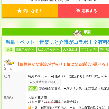
気になる！
応募する
未読
温泉・ペット・音楽…と介護がコラボ！？有料
派遣
職種未経験OK
社会人未経験OK
大学生歓迎
ブランクOK
WEB
【個性豊かな施設がずらり！気になる施設が選べる
時給1500円～ ■日払いOK（規定あり）※即日払い不可
給与
交通費別途支給あり
交通費全額支給 ■ガソリン代も全額支給（規定
交通費
大阪府枚方市
勤務地
枚方市駅
/
枚方公園駅
/
光善寺駅
/
…
＜選べる勤務地＞有料老人ホーム ※ご自宅の近くなど、