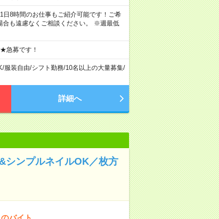
ちろん1日8時間のお仕事もご紹介可能です！ご希
場合も遠慮なくご相談ください。 ※週最低
 ★急募です！
K
/
服装自由
/
シフト勤務
/
10名以上の大量募集
/
詳細へ
髪&シンプルネイルOK／枚方
！のバイト