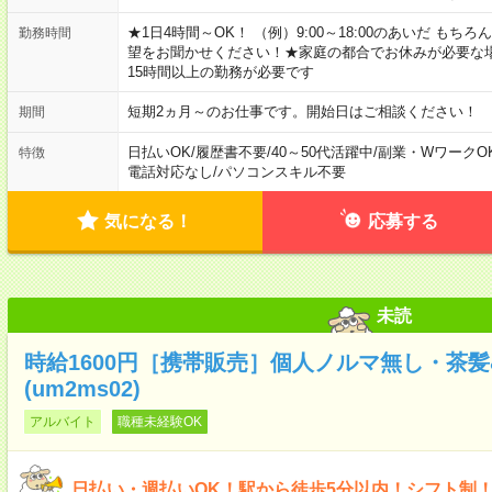
★1日4時間～OK！ （例）9:00～18:00のあいだ も
勤務時間
望をお聞かせください！★家庭の都合でお休みが必要な
15時間以上の勤務が必要です
短期2ヵ月～のお仕事です。開始日はご相談ください！
期間
日払いOK
/
履歴書不要
/
40～50代活躍中
/
副業・WワークO
特徴
電話対応なし
/
パソコンスキル不要
気になる！
応募する
未読
時給1600円［携帯販売］個人ノルマ無し・茶
(um2ms02)
アルバイト
職種未経験OK
日払い・週払いOK！駅から徒歩5分以内！シフト制