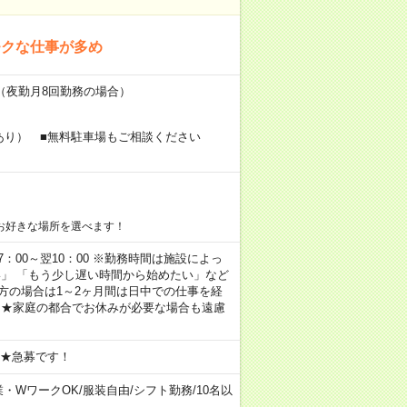
モクな仕事が多め
～（夜勤月8回勤務の場合）
あり） ■無料駐車場もご相談ください
お好きな場所を選べます！
 17：00～翌10：00 ※勤務時間は施設によっ
い」 「もう少し遅い時間から始めたい」など
方の場合は1～2ヶ月間は日中での仕事を経
 ★家庭の都合でお休みが必要な場合も遠慮
 ★急募です！
業・WワークOK
/
服装自由
/
シフト勤務
/
10名以