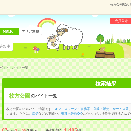
枚方公園駅の
会員登録
エリア変更
関西版
望条件
バイト・バイト一覧
検索結果
枚方公園
のバイト一覧
枚方公園のアルバイト情報です。
オフィスワーク・事務系
、
営業・販売・サービス系
います。さらに、
単発
などの期間や、
職種未経験OK
などのこだわり条件で絞り込んで
1,485
87
平均時給:
円
件中
1
～
50
件表示