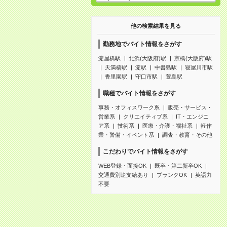
他の検索結果を見る
勤務地でバイト情報をさがす
淀屋橋駅
北浜(大阪府)駅
京橋(大阪府)駅
天満橋駅
淀駅
中書島駅
寝屋川市駅
香里園駅
守口市駅
萱島駅
職種でバイト情報をさがす
事務・オフィスワーク系
販売・サービス・
営業系
クリエイティブ系
IT・エンジニ
ア系
技術系
医療・介護・福祉系
軽作
業・警備・イベント系
調査・教育・その他
こだわりでバイト情報をさがす
WEB登録・面接OK
既卒・第二新卒OK
交通費別途支給あり
ブランクOK
英語力
不要