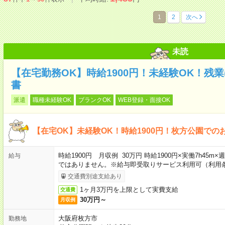
1
2
次へ
未読
【在宅勤務OK】時給1900円！未経験OK！残
書
派遣
職種未経験OK
ブランクOK
WEB登録・面接OK
【在宅OK】未経験OK！時給1900円！枚方公園での
時給1900円 月収例 30万円 時給1900円×実働7h45m
給与
ではありません。※給与即受取りサービス利用可（利用
交通費別途支給あり
1ヶ月3万円を上限として実費支給
交通費
30万円～
月収例
大阪府枚方市
勤務地