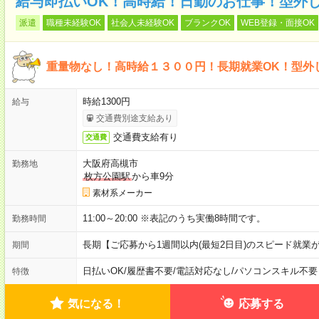
給与即払いOK！高時給！日勤のお仕事！型外
派遣
職種未経験OK
社会人未経験OK
ブランクOK
WEB登録・面接OK
重量物なし！高時給１３００円！長期就業OK！型外
時給1300円
給与
交通費別途支給あり
交通費支給有り
交通費
大阪府高槻市
勤務地
枚方公園駅
から車9分
素材系メーカー
11:00～20:00 ※表記のうち実働8時間です。
勤務時間
長期【ご応募から1週間以内(最短2日目)のスピード就業
期間
日払いOK
/
履歴書不要
/
電話対応なし
/
パソコンスキル不要
特徴
気になる！
応募する