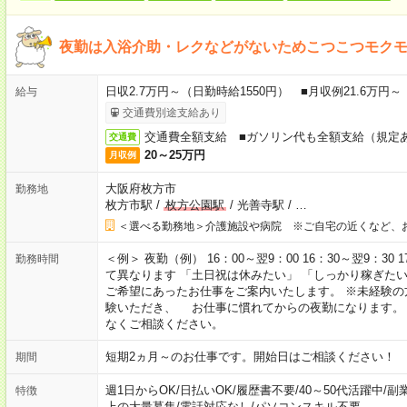
夜勤は入浴介助・レクなどがないためこつこつモク
日収2.7万円～（日勤時給1550円） ■月収例21.6万円
給与
交通費別途支給あり
交通費全額支給 ■ガソリン代も全額支給（規定
交通費
20～25万円
月収例
大阪府枚方市
勤務地
枚方市駅
/
枚方公園駅
/
光善寺駅
/
…
＜選べる勤務地＞介護施設や病院 ※ご自宅の近くなど、
＜例＞ 夜勤（例） 16：00～翌9：00 16：30～翌9：30
勤務時間
て異なります 「土日祝は休みたい」 「しっかり稼ぎた
ご希望にあったお仕事をご案内いたします。 ※未経験の
験いただき、 お仕事に慣れてからの夜勤になります。
なくご相談ください。
短期2ヵ月～のお仕事です。開始日はご相談ください！
期間
週1日からOK
/
日払いOK
/
履歴書不要
/
40～50代活躍中
/
副
特徴
上の大量募集
/
電話対応なし
/
パソコンスキル不要