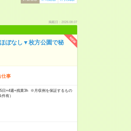
掲載日：2026.08.07
NEW
業ほぼなし▼枚方公園で秘
お仕事
×週5日×4週+残業3h ※月収例を保証するもの
条件有）