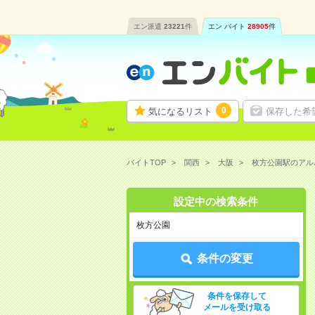
エン派遣
23221
件
エン バイト
28905
件
0
気になるリスト
保存した希
バイトTOP
関西
大阪
枚方公園駅のアル
設定中の検索条件
枚方公園
条件の変更
条件を保存して
メールを受け取る