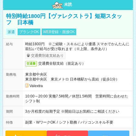
未読
特別時給1800円【ヴァレクストラ】短期スタッ
フ 日本橋
派遣
ブランクOK
WEB登録・面接OK
時給1800円 ※ご経験・スキルにより優遇 スマホでかんたんに
給与
前払いで給与が受け取れます（※上限、条件あり）
交通費別途支給あり
交通費全額支給（規定あり）
交通費
東京都中央区
勤務地
東京都中央区 東京メトロ 日本橋駅から直結（徒歩1分）
Valextra
10:00～20:00 実働7.5時間／休憩1.5時間 営業時間に合わせた
勤務時間
シフト制
3か月程度の短期予定 ※開始日はお気軽にご相談ください
期間
副業・WワークOK
/
シフト勤務
/
パソコンスキル不要
特徴