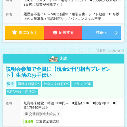
【8月中のスタートOK！急募！】2カ月～ ■ご応募から最短2～
期間
ね。 ※Wワーク希望の方へ 今ご覧のお仕事で希望する勤務時間
3日後に就業が可能です！
と、もう1つのお仕事の勤務時間。 合計で週40時間を超える場
合は応募できません。
履歴書不要
/
40～50代活躍中
/
服装自由
/
シフト勤務
/
10名以
特徴
上の大量募集
/
電話対応なし
/
パソコンスキル不要
気になる！
応募する
詳細へ
掲載日：2026.08.07
未読
説明会参加で全員に【現金2千円相当プレゼン
ト】生活のお手伝い
派遣
職種未経験OK
社会人未経験OK
ブランクOK
WEB登録・面接OK
無資格未経験：時給1330円～ ■週払いOK ■扶養内OK ■日
給与
収1万640円以上
交通費別途支給あり
交通費全額支給
交通費