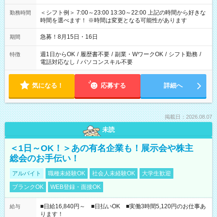
＜シフト例＞ 7:00～23:00 13:30～22:00 上記の時間から好きな
勤務時間
時間を選べます！ ※時間は変更となる可能性があります
急募！8月15日・16日
期間
週1日からOK
/
履歴書不要
/
副業・WワークOK
/
シフト勤務
/
特徴
電話対応なし
/
パソコンスキル不要
気になる！
応募する
詳細へ
掲載日：2026.08.07
未読
＜1日～OK！＞あの有名企業も！展示会や株主
総会のお手伝い！
アルバイト
職種未経験OK
社会人未経験OK
大学生歓迎
ブランクOK
WEB登録・面接OK
■日給16,840円～ ■日払いOK ■実働3時間5,120円のお仕事あ
給与
ります！