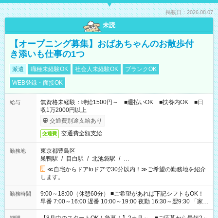
掲載日：2026.08.07
未読
【オープニング募集】おばあちゃんのお散歩付
き添いも仕事の1つ
派遣
職種未経験OK
社会人未経験OK
ブランクOK
WEB登録・面接OK
無資格未経験：時給1500円～ ■週払いOK ■扶養内OK ■日
給与
収1万2000円以上
交通費別途支給あり
交通費全額支給
交通費
東京都豊島区
勤務地
巣鴨駅
/
目白駅
/
北池袋駅
/
…
≪自宅からドアtoドアで30分以内！≫ご希望の勤務地を紹介
します。
9:00～18:00（休憩60分） ■ご希望があれば下記シフトもOK！
勤務時間
早番 7:00～16:00 遅番 10:00～19:00 夜勤 16:30～翌9:30 「家族
と休みを合わせたい」 「余裕を持って夕飯の準備がしたい」
「できれば残業はしたくない」 など、ご希望を教えてください