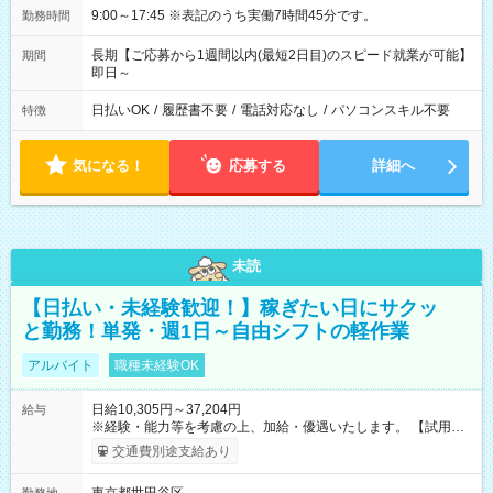
9:00～17:45 ※表記のうち実働7時間45分です。
勤務時間
長期【ご応募から1週間以内(最短2日目)のスピード就業が可能】
期間
即日～
日払いOK
/
履歴書不要
/
電話対応なし
/
パソコンスキル不要
特徴
気になる！
応募する
詳細へ
未読
【日払い・未経験歓迎！】稼ぎたい日にサクッ
と勤務！単発・週1日～自由シフトの軽作業
アルバイト
職種未経験OK
日給10,305円～37,204円
給与
※経験・能力等を考慮の上、加給・優遇いたします。 【試用期
間】試用期間なし
交通費別途支給あり