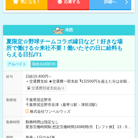
気になる！
応募する
詳細へ
未読
夏限定☆野球チームコラボ縁日など！好きな場
所で働ける☆来社不要！働いたその日に給料も
らえる日払/T1
アルバイト
職種未経験OK
日給10,400円～
給与
＋交通費支給 ★交通費一部支給 ┗1日500円を超えた分は全額支
給！ ※往復500円以内の方は自己負担となります ★日払いOK！
交通費別途支給あり
（規定あり） ┗働いたその日に現金GET♪ お仕事後はコンビニ
ATMから 日払い分を引き落とせます！ 【試用期間】試用期間
千葉県習志野市
勤務地
なし
千葉県習志野市谷津（最寄り駅：津田沼駅）
株式会社ワンベルウッズ
勤務時間は指定なし
勤務時間
変形労働時間制 想定労働時間160時間/月 【シフト例】 13：00
～22：00
単発・1日のみOK
期間