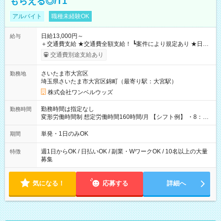
もらえる◎/T1
アルバイト
職種未経験OK
日給13,000円～
給与
＋交通費支給 ★交通費全額支給！ ┗案件により規定あり ★日払
いOK！（規定あり） ┗働いたその日に現金GET♪ お仕事後はコ
交通費別途支給あり
ンビニATMから 日払い分を引き落とせます！ 【試用期間】試
用期間なし
さいたま市大宮区
勤務地
埼玉県さいたま市大宮区錦町（最寄り駅：大宮駅）
株式会社ワンベルウッズ
勤務時間は指定なし
勤務時間
変形労働時間制 想定労働時間160時間/月 【シフト例】 ・8：00
～21：00
単発・1日のみOK
期間
週1日からOK / 日払いOK / 副業・WワークOK / 10名以上の大量
特徴
募集
気になる！
応募する
詳細へ