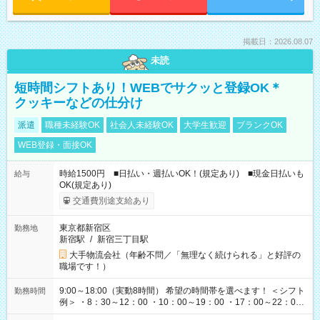
掲載日：2026.08.07
未読
短時間シフトあり！WEBでサクッと登録OK＊
クッキーなどの仕分け
派遣
職種未経験OK
社会人未経験OK
大学生歓迎
ブランクOK
WEB登録・面接OK
時給1500円 ■日払い・週払いOK！(規定あり) ■現金日払いも
給与
OK(規定あり)
交通費別途支給あり
東京都新宿区
勤務地
新宿駅
/
新宿三丁目駅
大手物流会社（年齢不問／「無理なく続けられる」と好評の
職場です！）
9:00～18:00（実動8時間） 希望の時間帯を選べます！ ＜シフト
勤務時間
例＞ ・8：30～12：00 ・10：00～19：00 ・17：00～22：00
・13：00～22：00 ・22：00～翌6：00 など