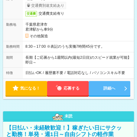
交通費別途支給あり
交通費支給有り
交通費
千葉県君津市
勤務地
君津駅から車9分
その他製造
8:30～17:00 ※表記のうち実働7時間45分です。
勤務時間
長期【ご応募から1週間以内(最短2日目)のスピード就業が可能】
期間
即日～
日払いOK
/
履歴書不要
/
電話対応なし
/
パソコンスキル不要
特徴
気になる！
応募する
詳細へ
未読
【日払い・未経験歓迎！】稼ぎたい日にサクッ
と勤務！単発・週1日～自由シフトの軽作業