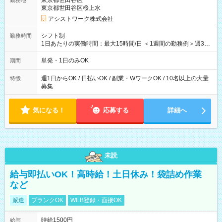
東京都世田谷区
勤務地
東京都世田谷区桜上水
アシストワーク株式会社
シフト制
勤務時間
1日あたりの実働時間：最大15時間/日 ＜1週間の勤務例＞週3回
勤務 勤務：月・水・金 休み：火・木・土・日 好きな時にお仕事
可能です！ ※1日あたりの最大実働時間は日勤、夜勤共に勤務し
単発・1日のみOK
期間
た時間になります。
週1日からOK / 日払いOK / 副業・WワークOK / 10名以上の大量
特徴
募集
気になる！
応募する
詳細へ
未読
給与即払いOK！高時給！土日休み！袋詰め作業
など
派遣
ブランクOK
WEB登録・面接OK
時給1500円
給与