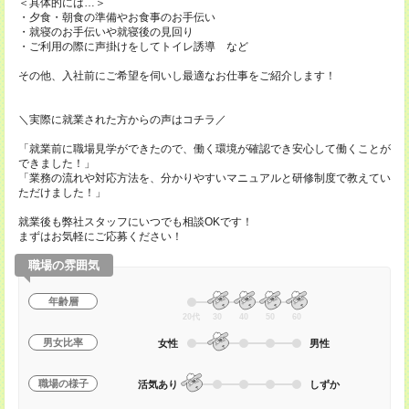
＜具体的には…＞
・夕食・朝食の準備やお食事のお手伝い
・就寝のお手伝いや就寝後の見回り
・ご利用の際に声掛けをしてトイレ誘導 など
その他、入社前にご希望を伺いし最適なお仕事をご紹介します！
＼実際に就業された方からの声はコチラ／
「就業前に職場見学ができたので、働く環境が確認でき安心して働くことが
できました！」
「業務の流れや対応方法を、分かりやすいマニュアルと研修制度で教えてい
ただけました！」
就業後も弊社スタッフにいつでも相談OKです！
まずはお気軽にご応募ください！
職場の雰囲気
年齢層
20代
30
40
50
60
男女比率
女性
男性
職場の様子
活気あり
しずか