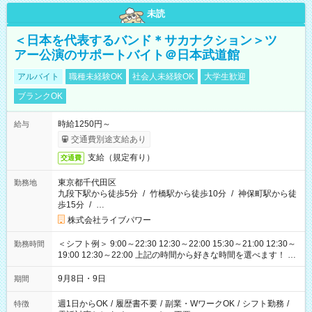
未読
＜日本を代表するバンド＊サカナクション＞ツ
アー公演のサポートバイト＠日本武道館
アルバイト
職種未経験OK
社会人未経験OK
大学生歓迎
ブランクOK
時給1250円～
給与
交通費別途支給あり
支給（規定有り）
交通費
東京都千代田区
勤務地
九段下駅から徒歩5分
/
竹橋駅から徒歩10分
/
神保町駅から徒
歩15分
/
…
株式会社ライブパワー
＜シフト例＞ 9:00～22:30 12:30～22:00 15:30～21:00 12:30～
勤務時間
19:00 12:30～22:00 上記の時間から好きな時間を選べます！ ※
時間は変更となる可能性があります
9月8日・9日
期間
週1日からOK
/
履歴書不要
/
副業・WワークOK
/
シフト勤務
/
特徴