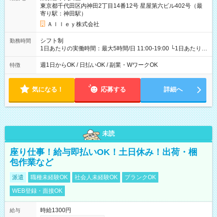
東京都千代田区内神田2丁目14番12号 星屋第六ビル402号（最
寄り駅：神田駅）
Ａｌｌｅｙ株式会社
シフト制
勤務時間
1日あたりの実働時間：最大5時間/日 11:00-19:00 └1日あたりの
実働時間：1-5時間 └上記の時間帯内であれば、いつでも勤務可
能！ └平日・土曜日の中で、お好きな曜日でご勤務いただけま
週1日からOK / 日払いOK / 副業・WワークOK
特徴
す！ 【シフト例】 ・11:00～14:00 ・16:30～19:00 ・13:00～
18:00 などのように、自由な働き方が可能なお仕事です！
気になる！
応募する
詳細へ
未読
座り仕事！給与即払いOK！土日休み！出荷・梱
包作業など
派遣
職種未経験OK
社会人未経験OK
ブランクOK
WEB登録・面接OK
時給1300円
給与