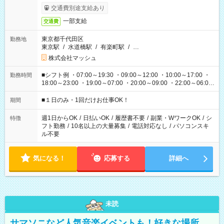
交通費別途支給あり
一部支給
交通費
東京都千代田区
勤務地
東京駅
/
水道橋駅
/
有楽町駅
/
…
株式会社マッシュ
■シフト例 ・07:00～19:30 ・09:00～12:00 ・10:00～17:00 ・
勤務時間
18:00～23:00 ・19:00～07:00 ・20:00～09:00 ・22:00～06:00
etc ★最短で3時間で5,120円のお仕事から 15時間で2万円近く稼
げるお仕事も！ ご希望のお時間に合わせてご紹介！ ※シフトは
■１日のみ・1回だけお仕事OK！
期間
現場によって異なります。 ※勿論、休憩時間はあるのでご安心
ください！
週1日からOK
/
日払いOK
/
履歴書不要
/
副業・WワークOK
/
シ
特徴
フト勤務
/
10名以上の大量募集
/
電話対応なし
/
パソコンスキ
ル不要
気になる！
応募する
詳細へ
未読
サマソニなど人気音楽イベントも！好きな場所