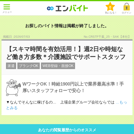
0
メニュー
気になる！
ログイン
お探しのバイト情報は掲載が終了しました。
掲載日 :2026
/
07
/
03
No.CRSTF千葉_25・SAK【本社】
【スキマ時間を有効活用！】週2日や時短な
ど働き方多数＊介護施設でサポートスタッフ
派遣
ブランクOK
WEB登録・面接OK
WワークOK！時給1900円以上で業界最高水準！手
厚いスタッフフォローで安心！
▼なんでそんなに稼げるの... 上場企業グループ会社ならでは
...もっ
とみる
あなたの閲覧履歴からのオススメ