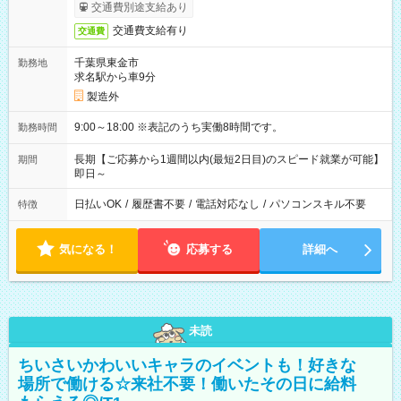
交通費別途支給あり
交通費支給有り
交通費
千葉県東金市
勤務地
求名駅から車9分
製造外
9:00～18:00 ※表記のうち実働8時間です。
勤務時間
長期【ご応募から1週間以内(最短2日目)のスピード就業が可能】
期間
即日～
日払いOK
/
履歴書不要
/
電話対応なし
/
パソコンスキル不要
特徴
気になる！
応募する
詳細へ
未読
ちいさいかわいいキャラのイベントも！好きな
場所で働ける☆来社不要！働いたその日に給料