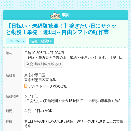
未読
【日払い・未経験歓迎！】稼ぎたい日にサクッ
と勤務！単発・週1日～自由シフトの軽作業
アルバイト
職種未経験OK
日給10,305円～37,204円
給与
※経験・能力等を考慮の上、加給・優遇いたします。 【試用期
間】試用期間なし
交通費別途支給あり
東京都墨田区
勤務地
東京都墨田区東向島
アシストワーク株式会社
シフト制
勤務時間
1日あたりの実働時間：最大15時間/日 ＜1週間の勤務例＞週3回
勤務 勤務：月・水・金 休み：火・木・土・日 好きな時にお仕事
可能です！ ※1日あたりの最大実働時間は日勤、夜勤共に勤務し
単発・1日のみOK
期間
た時間になります。
週1日からOK / 日払いOK / 副業・WワークOK / 10名以上の大量
特徴
募集