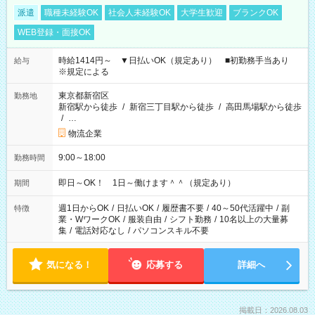
派遣
職種未経験OK
社会人未経験OK
大学生歓迎
ブランクOK
WEB登録・面接OK
時給1414円～ ▼日払いOK（規定あり） ■初勤務手当あり
給与
※規定による
東京都新宿区
勤務地
新宿駅から徒歩
/
新宿三丁目駅から徒歩
/
高田馬場駅から徒歩
/
…
物流企業
9:00～18:00
勤務時間
即日～OK！ 1日～働けます＾＾（規定あり）
期間
週1日からOK
/
日払いOK
/
履歴書不要
/
40～50代活躍中
/
副
特徴
業・WワークOK
/
服装自由
/
シフト勤務
/
10名以上の大量募
集
/
電話対応なし
/
パソコンスキル不要
気になる！
応募する
詳細へ
掲載日：2026.08.03