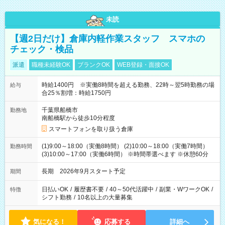
未読
【週2日だけ】倉庫内軽作業スタッフ スマホの
チェック・検品
派遣
職種未経験OK
ブランクOK
WEB登録・面接OK
時給1400円 ※実働8時間を超える勤務、22時～翌5時勤務の場
給与
合25％割増：時給1750円
千葉県船橋市
勤務地
南船橋駅から徒歩10分程度
スマートフォンを取り扱う倉庫
(1)9:00～18:00（実働8時間） (2)10:00～18:00（実働7時間）
勤務時間
(3)10:00～17:00（実働6時間） ※時間帯選べます ※休憩60分
長期 2026年9月スタート予定
期間
日払いOK
/
履歴書不要
/
40～50代活躍中
/
副業・WワークOK
/
特徴
シフト勤務
/
10名以上の大量募集
気になる！
応募する
詳細へ