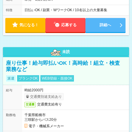
日払いOK / 副業・WワークOK / 10名以上の大量募集
特徴
気になる！
応募する
詳細へ
未読
座り仕事！給与即払いOK！高時給！組立・検査
業務など
派遣
ブランクOK
WEB登録・面接OK
時給2000円
給与
交通費別途支給あり
交通費支給有り
交通費
千葉県船橋市
勤務地
三咲駅からバス20分
電子・機械系メーカー