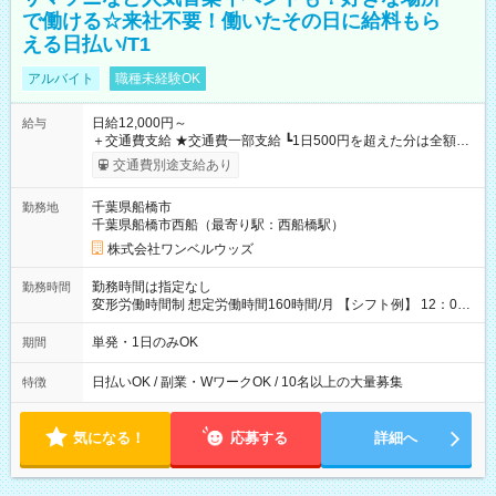
で働ける☆来社不要！働いたその日に給料もら
える日払い/T1
アルバイト
職種未経験OK
日給12,000円～
給与
＋交通費支給 ★交通費一部支給 ┗1日500円を超えた分は全額支
給！ ※往復500円以内の方は自己負担となります ★日払いOK！
交通費別途支給あり
（規定あり） ┗働いたその日に現金GET♪ お仕事後はコンビニ
ATMから 日払い分を引き落とせます！ 【試用期間】試用期間
千葉県船橋市
勤務地
なし
千葉県船橋市西船（最寄り駅：西船橋駅）
株式会社ワンベルウッズ
勤務時間は指定なし
勤務時間
変形労働時間制 想定労働時間160時間/月 【シフト例】 12：00
～22：00
単発・1日のみOK
期間
日払いOK / 副業・WワークOK / 10名以上の大量募集
特徴
気になる！
応募する
詳細へ