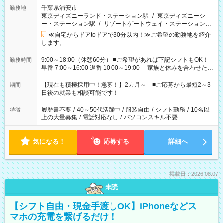
千葉県浦安市
勤務地
東京ディズニーランド・ステーション駅
/
東京ディズニーシ
ー・ステーション駅
/
リゾートゲートウェイ・ステーション駅
/
…
≪自宅からドアtoドアで30分以内！≫ご希望の勤務地を紹介
します。
9:00～18:00（休憩60分） ■ご希望があれば下記シフトもOK！
勤務時間
早番 7:00～16:00 遅番 10:00～19:00 「家族と休みを合わせた
い」 「余裕を持って夕飯の準備がしたい」 「できれば残業はし
たくない」 など、ご希望を教えてくださいね。 ※Wワーク希望
【現在も積極採用中！急募！】2カ月～ ■ご応募から最短2～3
期間
の方へ 今ご覧のお仕事で希望する勤務時間と、もう1つのお仕事
日後の就業も相談可能です！
の勤務時間。 合計で週40時間を超える場合は応募できません。
履歴書不要
/
40～50代活躍中
/
服装自由
/
シフト勤務
/
10名以
特徴
上の大量募集
/
電話対応なし
/
パソコンスキル不要
気になる！
応募する
詳細へ
掲載日：2026.08.07
未読
【シフト自由・現金手渡しOK】iPhoneなどス
マホの充電を繋げるだけ！