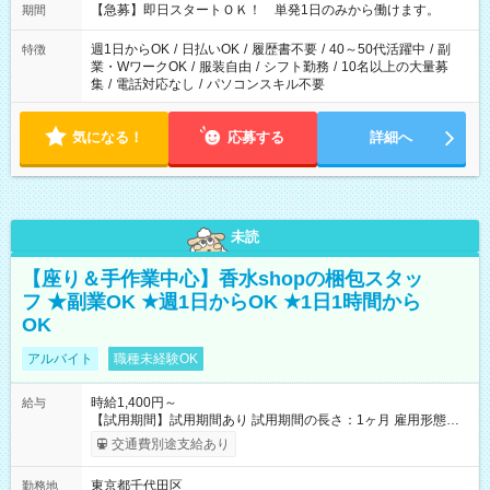
【急募】即日スタートＯＫ！ 単発1日のみから働けます。
期間
週1日からOK
/
日払いOK
/
履歴書不要
/
40～50代活躍中
/
副
特徴
業・WワークOK
/
服装自由
/
シフト勤務
/
10名以上の大量募
集
/
電話対応なし
/
パソコンスキル不要
気になる！
応募する
詳細へ
未読
【座り＆手作業中心】香水shopの梱包スタッ
フ ★副業OK ★週1日からOK ★1日1時間から
OK
アルバイト
職種未経験OK
時給1,400円～
給与
【試用期間】試用期間あり 試用期間の長さ：1ヶ月 雇用形態、
給与は本採用時と同じです。
交通費別途支給あり
東京都千代田区
勤務地