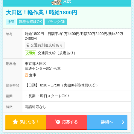
未読
大田区！軽作業！時給1800円
派遣
職種未経験OK
ブランクOK
時給1800円 日額平均1万4400円/月額30万2400円/残込39万
給与
2400円
交通費別途支給あり
交通費支給（規定あり）
交通費
東京都大田区
勤務地
流通センター駅から車
倉庫
【日勤】 8:30～17:30（実働8時間/休憩60分）
勤務時間
・長期 ・即日スタートOK！
期間
電話対応なし
特徴
気になる！
応募する
詳細へ