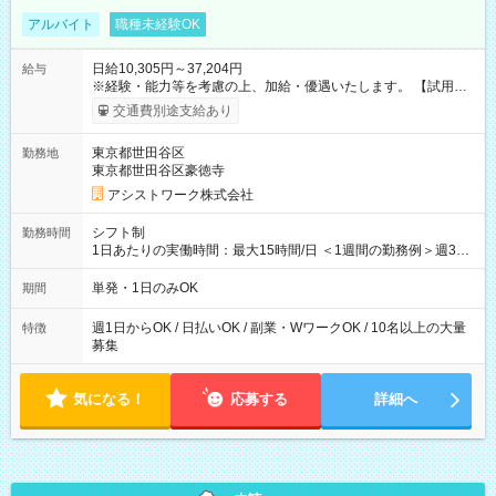
アルバイト
職種未経験OK
日給10,305円～37,204円
給与
※経験・能力等を考慮の上、加給・優遇いたします。 【試用期
間】試用期間なし
交通費別途支給あり
東京都世田谷区
勤務地
東京都世田谷区豪徳寺
アシストワーク株式会社
シフト制
勤務時間
1日あたりの実働時間：最大15時間/日 ＜1週間の勤務例＞週3回
勤務 勤務：月・水・金 休み：火・木・土・日 好きな時にお仕事
可能です！ ※1日あたりの最大実働時間は日勤、夜勤共に勤務し
単発・1日のみOK
期間
た時間になります。
週1日からOK / 日払いOK / 副業・WワークOK / 10名以上の大量
特徴
募集
気になる！
応募する
詳細へ