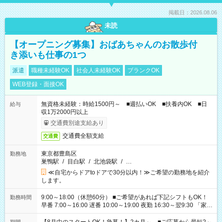
掲載日：2026.08.06
未読
【オープニング募集】おばあちゃんのお散歩付
き添いも仕事の1つ
派遣
職種未経験OK
社会人未経験OK
ブランクOK
WEB登録・面接OK
無資格未経験：時給1500円～ ■週払いOK ■扶養内OK ■日
給与
収1万2000円以上
交通費別途支給あり
交通費全額支給
交通費
東京都豊島区
勤務地
巣鴨駅
/
目白駅
/
北池袋駅
/
…
≪自宅からドアtoドアで30分以内！≫ご希望の勤務地を紹介
します。
9:00～18:00（休憩60分） ■ご希望があれば下記シフトもOK！
勤務時間
早番 7:00～16:00 遅番 10:00～19:00 夜勤 16:30～翌9:30 「家族
と休みを合わせたい」 「余裕を持って夕飯の準備がしたい」
「できれば残業はしたくない」 など、ご希望を教えてください