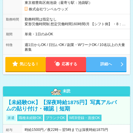
東京都豊島区南池袋（最寄り駅：池袋駅）
株式会社ワンベルウッズ
勤務時間は指定なし
勤務時間
変形労働時間制 想定労働時間160時間/月 【シフト例】 ・8：00
～21：00
単発・1日のみOK
期間
週1日からOK / 日払いOK / 副業・WワークOK / 10名以上の大量
特徴
募集
気になる！
応募する
詳細へ
未読
【未経験OK】【深夜時給1875円】写真アルバ
ムの貼り付け・確認｜短期
派遣
職種未経験OK
ブランクOK
WEB登録・面接OK
時給1500円／夜22時～翌5時までは深夜時給1875円
給与