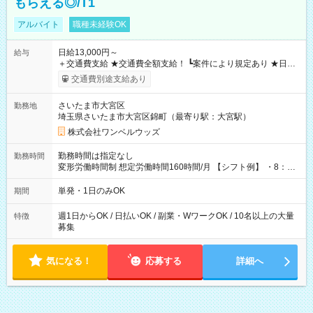
もらえる◎/T1
アルバイト
職種未経験OK
日給13,000円～
給与
＋交通費支給 ★交通費全額支給！ ┗案件により規定あり ★日払
いOK！（規定あり） ┗働いたその日に現金GET♪ お仕事後はコ
交通費別途支給あり
ンビニATMから 日払い分を引き落とせます！ 【試用期間】試
用期間なし
さいたま市大宮区
勤務地
埼玉県さいたま市大宮区錦町（最寄り駅：大宮駅）
株式会社ワンベルウッズ
勤務時間は指定なし
勤務時間
変形労働時間制 想定労働時間160時間/月 【シフト例】 ・8：00
～21：00
単発・1日のみOK
期間
週1日からOK / 日払いOK / 副業・WワークOK / 10名以上の大量
特徴
募集
気になる！
応募する
詳細へ