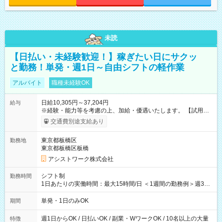
未読
【日払い・未経験歓迎！】稼ぎたい日にサクッ
と勤務！単発・週1日～自由シフトの軽作業
アルバイト
職種未経験OK
日給10,305円～37,204円
給与
※経験・能力等を考慮の上、加給・優遇いたします。 【試用期
間】試用期間なし
交通費別途支給あり
東京都板橋区
勤務地
東京都板橋区板橋
アシストワーク株式会社
シフト制
勤務時間
1日あたりの実働時間：最大15時間/日 ＜1週間の勤務例＞週3回
勤務 勤務：月・水・金 休み：火・木・土・日 好きな時にお仕事
可能です！ ※1日あたりの最大実働時間は日勤、夜勤共に勤務し
単発・1日のみOK
期間
た時間になります。
週1日からOK / 日払いOK / 副業・WワークOK / 10名以上の大量
特徴