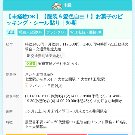
未読
【未経験OK】【服装＆髪色自由！】お菓子のピ
ッキング・シール貼り｜短期
派遣
職種未経験OK
ブランクOK
WEB登録・面接OK
時給1400円／月収例：117,600円＝1,400円×4時間×21日勤務の
給与
場合＋交通費別途支給
交通費別途支給あり
実費支給／当社規定あり。
交通費
さいたま市見沼区
勤務地
七里駅から車6分
/
大宮公園駅
/
大宮(埼玉県)駅
アパレル・日用雑貨
(1)14:00-18:00(休憩0分) (2)14:00-19:00(休憩0分) (3)14:00-
勤務時間
19:30(休憩0分) (4)14:00-20:00(休憩45分) ※お好きな時間が選べ
ます
1ヶ月以上3ヶ月未満／即日～8月末までの期間限定
期間
履歴書不要
/
40～50代活躍中
/
服装自由
/
シフト勤務
/
10名以
特徴
上の大量募集