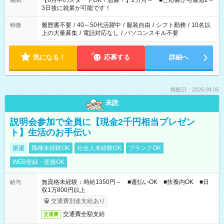
【8月中のスタートOK！急募！】2カ月～ ■ご応募から最短2～
期間
ね。 ※Wワーク希望の方へ 今ご覧のお仕事で希望する勤務時間
3日後に就業が可能です！
と、もう1つのお仕事の勤務時間。 合計で週40時間を超える場
合は応募できません。
履歴書不要
/
40～50代活躍中
/
服装自由
/
シフト勤務
/
10名以
特徴
上の大量募集
/
電話対応なし
/
パソコンスキル不要
気になる！
応募する
詳細へ
掲載日：2026.08.05
未読
説明会参加で全員に【現金2千円相当プレゼン
ト】生活のお手伝い
派遣
職種未経験OK
社会人未経験OK
ブランクOK
WEB登録・面接OK
無資格未経験：時給1350円～ ■週払いOK ■扶養内OK ■日
給与
収1万800円以上
交通費別途支給あり
交通費全額支給
交通費