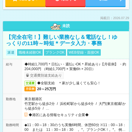
掲載日：2026.07.29
未読
【完全在宅！】難しい業務なし＆電話なし！ゆ
っくりの11時～時短＊データ入力・事務
派遣
職種未経験OK
ブランクOK
WEB登録・面接OK
◆時給1,700円＊日払い・週払いOK＊昇給あり♪【月収例】 ・約
給与
204,000円 （時給1,700円 × 実働6h × 20日）
交通費別途支給あり
◆全額支給 ＊家が少し遠くても安心！
交通費
20～25万円
月収例
東京都港区
勤務地
竹芝駅から徒歩2分
/
浜松町駅から徒歩4分
/
大門(東京都)駅か
ら徒歩5分
/
…
◆港区にある情報セキュリティ企業◆
◆11：00～18：30のうち実働6時間、休憩60分 ※11：00～18：
勤務時間
00 または 11：30～18：30 。*。ブランクOK！。*。 例え