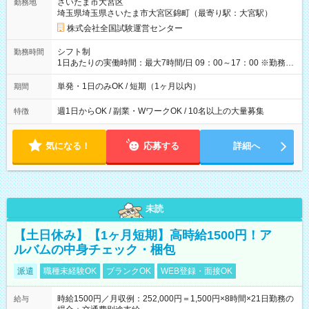
さいたま市大宮区
勤務地
例】 ・河合塾模擬試験 8:30～17:30（休憩1時間） 時給1,300円
埼玉県埼玉県さいたま市大宮区錦町（最寄り駅：大宮駅）
×8時間＝日収10,400円＋交通費 ※当日の役割により時給＋100
円の場合あり ・国家試験 7:00～13:30（休憩なし） 時給1,300
株式会社全国試験運営センター
円（役割手当＋100円）×6時間＝日収8,400円＋交通費 【試用期
間】試用期間なし
シフト制
勤務時間
1日あたりの実働時間：最大7時間/日 09：00～17：00 ※勤務時
間は 試験により異なります。
単発・1日のみOK / 短期（1ヶ月以内）
期間
週1日からOK / 副業・WワークOK / 10名以上の大量募集
特徴
気になる！
応募する
詳細へ
未読
【土日休み】【1ヶ月短期】高時給1500円！ア
ルバムの中身チェック・梱包
派遣
職種未経験OK
ブランクOK
WEB登録・面接OK
時給1500円／月収例：252,000円＝1,500円×8時間×21日勤務の
給与