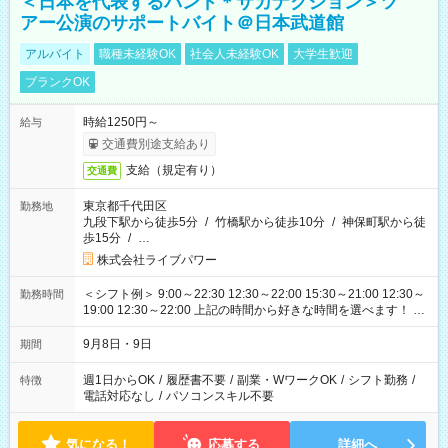
＜日本を代表するバンド＊サカナクション＞ツ
アー公演のサポートバイト＠日本武道館
アルバイト
職種未経験OK
社会人未経験OK
大学生歓迎
ブランクOK
時給1250円～
給与
交通費別途支給あり
支給（規定有り）
交通費
東京都千代田区
勤務地
九段下駅から徒歩5分
/
竹橋駅から徒歩10分
/
神保町駅から徒
歩15分
/
…
株式会社ライブパワー
＜シフト例＞ 9:00～22:30 12:30～22:00 15:30～21:00 12:30～
勤務時間
19:00 12:30～22:00 上記の時間から好きな時間を選べます！ ※
時間は変更となる可能性があります
9月8日・9日
期間
週1日からOK
/
履歴書不要
/
副業・WワークOK
/
シフト勤務
/
特徴
電話対応なし
/
パソコンスキル不要
気になる！
応募する
詳細へ