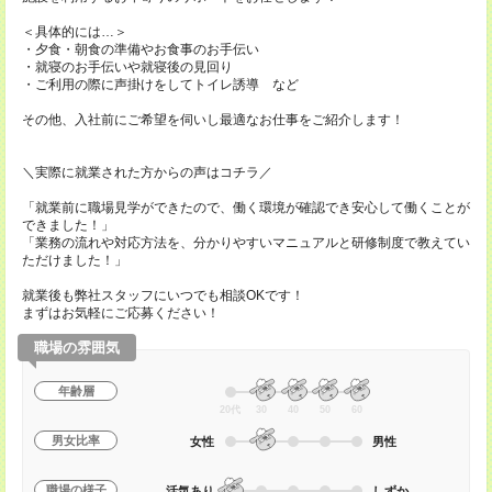
＜具体的には…＞
・夕食・朝食の準備やお食事のお手伝い
・就寝のお手伝いや就寝後の見回り
・ご利用の際に声掛けをしてトイレ誘導 など
その他、入社前にご希望を伺いし最適なお仕事をご紹介します！
＼実際に就業された方からの声はコチラ／
「就業前に職場見学ができたので、働く環境が確認でき安心して働くことが
できました！」
「業務の流れや対応方法を、分かりやすいマニュアルと研修制度で教えてい
ただけました！」
就業後も弊社スタッフにいつでも相談OKです！
まずはお気軽にご応募ください！
職場の雰囲気
年齢層
20代
30
40
50
60
男女比率
女性
男性
職場の様子
活気あり
しずか