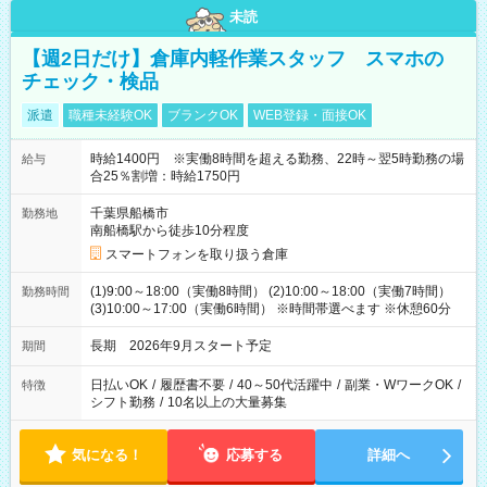
未読
【週2日だけ】倉庫内軽作業スタッフ スマホの
チェック・検品
派遣
職種未経験OK
ブランクOK
WEB登録・面接OK
時給1400円 ※実働8時間を超える勤務、22時～翌5時勤務の場
給与
合25％割増：時給1750円
千葉県船橋市
勤務地
南船橋駅から徒歩10分程度
スマートフォンを取り扱う倉庫
(1)9:00～18:00（実働8時間） (2)10:00～18:00（実働7時間）
勤務時間
(3)10:00～17:00（実働6時間） ※時間帯選べます ※休憩60分
長期 2026年9月スタート予定
期間
日払いOK
/
履歴書不要
/
40～50代活躍中
/
副業・WワークOK
/
特徴
シフト勤務
/
10名以上の大量募集
気になる！
応募する
詳細へ