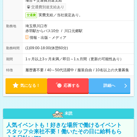
場合＋交通費別途支給
交通費別途支給あり
実費支給／当社規定あり。
交通費
埼玉県川口市
勤務地
赤羽駅からバス10分
/
川口元郷駅
情報・出版・メディア
(1)09:00-18:00(休憩60分)
勤務時間
1ヶ月以上3ヶ月未満／即日～1ヵ月間（更新の可能性あり）
期間
履歴書不要
/
40～50代活躍中
/
服装自由
/
10名以上の大量募集
特徴
気になる！
応募する
詳細へ
未読
人気イベントも！好きな場所で働けるイベント
スタッフ☆来社不要！働いたその日に給料もら