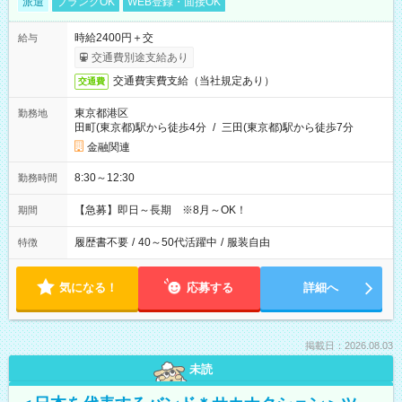
派遣
ブランクOK
WEB登録・面接OK
時給2400円＋交
給与
交通費別途支給あり
交通費実費支給（当社規定あり）
交通費
東京都港区
勤務地
田町(東京都)駅から徒歩4分
/
三田(東京都)駅から徒歩7分
金融関連
8:30～12:30
勤務時間
【急募】即日～長期 ※8月～OK！
期間
履歴書不要
/
40～50代活躍中
/
服装自由
特徴
気になる！
応募する
詳細へ
掲載日：2026.08.03
未読