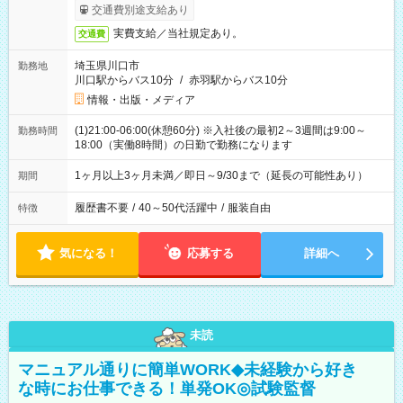
交通費別途支給あり
実費支給／当社規定あり。
交通費
埼玉県川口市
勤務地
川口駅からバス10分
/
赤羽駅からバス10分
情報・出版・メディア
(1)21:00-06:00(休憩60分) ※入社後の最初2～3週間は9:00～
勤務時間
18:00（実働8時間）の日勤で勤務になります
1ヶ月以上3ヶ月未満／即日～9/30まで（延長の可能性あり）
期間
履歴書不要
/
40～50代活躍中
/
服装自由
特徴
気になる！
応募する
詳細へ
未読
マニュアル通りに簡単WORK◆未経験から好き
な時にお仕事できる！単発OK◎試験監督