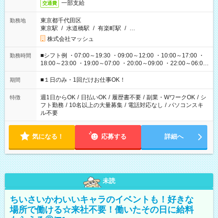
一部支給
交通費
東京都千代田区
勤務地
東京駅
/
水道橋駅
/
有楽町駅
/
…
株式会社マッシュ
■シフト例 ・07:00～19:30 ・09:00～12:00 ・10:00～17:00 ・
勤務時間
18:00～23:00 ・19:00～07:00 ・20:00～09:00 ・22:00～06:00
etc ★最短で3時間で5,120円のお仕事から 15時間で2万円近く稼
げるお仕事も！ ご希望のお時間に合わせてご紹介！ ※シフトは
■１日のみ・1回だけお仕事OK！
期間
現場によって異なります。 ※勿論、休憩時間はあるのでご安心
ください！
週1日からOK
/
日払いOK
/
履歴書不要
/
副業・WワークOK
/
シ
特徴
フト勤務
/
10名以上の大量募集
/
電話対応なし
/
パソコンスキ
ル不要
気になる！
応募する
詳細へ
未読
ちいさいかわいいキャラのイベントも！好きな
場所で働ける☆来社不要！働いたその日に給料