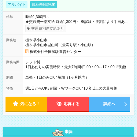
アルバイト
職種未経験OK
時給1,300円～
給与
★交通費一部支給 時給1,300円～ ※試験・役割により手当あり
※勤務回数により昇給あり 【即給（前払い）オプションあ
交通費別途支給あり
り！】 希望される場合、勤務から1週間ほどで給与の一部を受け
取れます。 ※手数料418円がかかります。 【過去試験日の収入
栃木県小山市
勤務地
例】 ・河合塾模擬試験 8:30～17:30（休憩1時間） 時給1,300円
栃木県小山市城山町（最寄り駅：小山駅）
×8時間＝日収10,400円＋交通費 ※当日の役割により時給＋100
円の場合あり ・国家試験 7:00～13:30（休憩なし） 時給1,300
株式会社全国試験運営センター
円（役割手当＋100円）×6時間＝日収8,400円＋交通費 【試用期
間】試用期間なし
シフト制
勤務時間
1日あたりの実働時間：最大7時間/日 09：00～17：00 ※勤務時
間は 試験により異なります。
単発・1日のみOK / 短期（1ヶ月以内）
期間
週1日からOK / 副業・WワークOK / 10名以上の大量募集
特徴
気になる！
応募する
詳細へ
未読