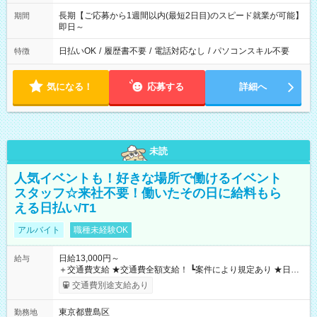
長期【ご応募から1週間以内(最短2日目)のスピード就業が可能】
期間
即日～
日払いOK
/
履歴書不要
/
電話対応なし
/
パソコンスキル不要
特徴
気になる！
応募する
詳細へ
未読
人気イベントも！好きな場所で働けるイベント
スタッフ☆来社不要！働いたその日に給料もら
える日払い/T1
アルバイト
職種未経験OK
日給13,000円～
給与
＋交通費支給 ★交通費全額支給！ ┗案件により規定あり ★日払
いOK！（規定あり） ┗働いたその日に現金GET♪ お仕事後はコ
交通費別途支給あり
ンビニATMから 日払い分を引き落とせます！ 【試用期間】試
用期間なし
東京都豊島区
勤務地