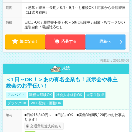
ば前職が、 在宅/財団法人/事務/コールセンター/受付/販売/カフェ
スタッフ スイーツ販売/ホテルフロント/化粧品販売/など 様々な
＜急募＞即日～長期／8月～9月～も相談OK！応募から最短即日
期間
業界から入社して活躍されています♪
には選考案内♪
日払いOK
/
履歴書不要
/
40～50代活躍中
/
副業・WワークOK
/
特徴
服装自由
/
電話対応なし
気になる！
応募する
詳細へ
掲載日：2026.08.06
未読
＜1日～OK！＞あの有名企業も！展示会や株主
総会のお手伝い！
アルバイト
職種未経験OK
社会人未経験OK
大学生歓迎
ブランクOK
WEB登録・面接OK
■日給16,840円～ ■日払いOK ■実働3時間5,120円のお仕事あ
給与
ります！
交通費別途支給あり