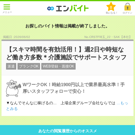
0
メニュー
気になる！
ログイン
お探しのバイト情報は掲載が終了しました。
掲載日 :2026
/
06
/
02
No.CRSTF埼玉_22・SAK【本社】
【スキマ時間を有効活用！】週2日や時短な
ど働き方多数＊介護施設でサポートスタッフ
派遣
ブランクOK
WEB登録・面接OK
WワークOK！時給1900円以上で業界最高水準！手
厚いスタッフフォローで安心！
▼なんでそんなに稼げるの... 上場企業グループ会社ならでは
...もっ
とみる
あなたの閲覧履歴からのオススメ