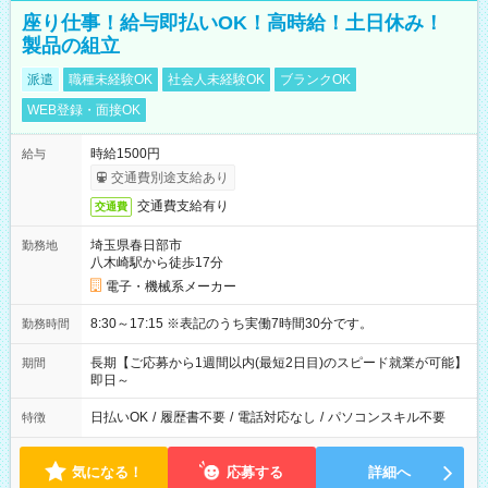
座り仕事！給与即払いOK！高時給！土日休み！
製品の組立
派遣
職種未経験OK
社会人未経験OK
ブランクOK
WEB登録・面接OK
時給1500円
給与
交通費別途支給あり
交通費支給有り
交通費
埼玉県春日部市
勤務地
八木崎駅から徒歩17分
電子・機械系メーカー
8:30～17:15 ※表記のうち実働7時間30分です。
勤務時間
長期【ご応募から1週間以内(最短2日目)のスピード就業が可能】
期間
即日～
日払いOK
/
履歴書不要
/
電話対応なし
/
パソコンスキル不要
特徴
気になる！
応募する
詳細へ