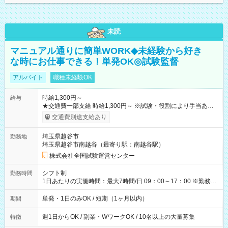
未読
マニュアル通りに簡単WORK◆未経験から好き
な時にお仕事できる！単発OK◎試験監督
アルバイト
職種未経験OK
時給1,300円～
給与
★交通費一部支給 時給1,300円～ ※試験・役割により手当あり
※勤務回数により昇給あり 【即給（前払い）オプションあ
交通費別途支給あり
り！】 希望される場合、勤務から1週間ほどで給与の一部を受け
取れます。 ※手数料418円がかかります。 【過去試験日の収入
埼玉県越谷市
勤務地
例】 ・河合塾模擬試験 8:30～17:30（休憩1時間） 時給1,300円
埼玉県越谷市南越谷（最寄り駅：南越谷駅）
×8時間＝日収10,400円＋交通費 ※当日の役割により時給＋100
円の場合あり ・国家試験 7:00～13:30（休憩なし） 時給1,300
株式会社全国試験運営センター
円（役割手当＋100円）×6時間＝日収8,400円＋交通費 【試用期
間】試用期間なし
シフト制
勤務時間
1日あたりの実働時間：最大7時間/日 09：00～17：00 ※勤務時
間は 試験により異なります。
単発・1日のみOK / 短期（1ヶ月以内）
期間
週1日からOK / 副業・WワークOK / 10名以上の大量募集
特徴