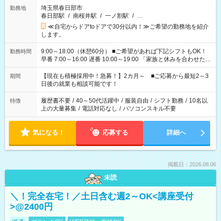
埼玉県春日部市
勤務地
春日部駅
/
南桜井駅
/
一ノ割駅
/
…
≪自宅からドアtoドアで30分以内！≫ご希望の勤務地を紹介
します。
9:00～18:00（休憩60分） ■ご希望があれば下記シフトもOK！
勤務時間
早番 7:00～16:00 遅番 10:00～19:00 「家族と休みを合わせた
い」 「余裕を持って夕飯の準備がしたい」 「できれば残業はし
たくない」 など、ご希望を教えてくださいね。 ※Wワーク希望
【現在も積極採用中！急募！】2カ月～ ■ご応募から最短2～3
期間
の方へ 今ご覧のお仕事で希望する勤務時間と、もう1つのお仕事
日後の就業も相談可能です！
の勤務時間。 合計で週40時間を超える場合は応募できません。
履歴書不要
/
40～50代活躍中
/
服装自由
/
シフト勤務
/
10名以
特徴
上の大量募集
/
電話対応なし
/
パソコンスキル不要
気になる！
応募する
詳細へ
掲載日：2026.08.06
未読
＼！完全在宅！／土日含む週2～OK<講座受付
>@2400円