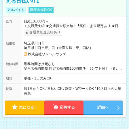
える日払い/T1
アルバイト
職種未経験OK
日給13,000円～
給与
＋交通費支給 ★交通費全額支給！ ┗案件により規定あり ★日払
いOK！（規定あり） ┗働いたその日に現金GET♪ お仕事後はコ
交通費別途支給あり
ンビニATMから 日払い分を引き落とせます！ 【試用期間】試
用期間なし
埼玉県川口市
勤務地
埼玉県川口市東川口（最寄り駅：東川口駅）
株式会社ワンベルウッズ
勤務時間は指定なし
勤務時間
変形労働時間制 想定労働時間160時間/月 【シフト例】 ・8：00
～21：00
単発・1日のみOK
期間
週1日からOK / 日払いOK / 副業・WワークOK / 10名以上の大量
特徴
募集
気になる！
応募する
詳細へ