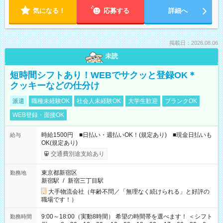
気になる！
応募する
詳細へ
掲載日：2026.08.06
未読
短時間シフトあり！WEBでサクッと登録OK＊
クッキーなどの仕分け
派遣
職種未経験OK
社会人未経験OK
大学生歓迎
ブランクOK
WEB登録・面接OK
時給1500円 ■日払い・週払いOK！(規定あり) ■現金日払いも
給与
OK(規定あり)
交通費別途支給あり
東京都新宿区
勤務地
新宿駅
/
新宿三丁目駅
大手物流会社（年齢不問／「無理なく続けられる」と好評の
職場です！）
9:00～18:00（実動8時間） 希望の時間帯を選べます！ ＜シフト
勤務時間