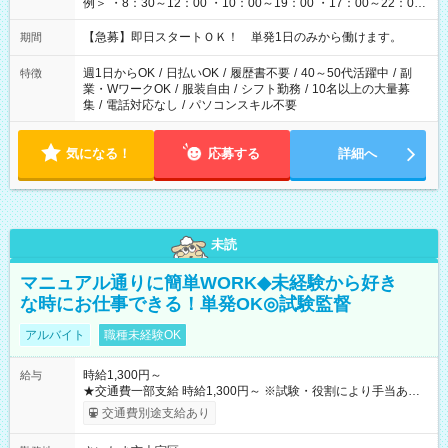
例＞ ・8：30～12：00 ・10：00～19：00 ・17：00～22：00
・13：00～22：00 ・22：00～翌6：00 など
【急募】即日スタートＯＫ！ 単発1日のみから働けます。
期間
週1日からOK
/
日払いOK
/
履歴書不要
/
40～50代活躍中
/
副
特徴
業・WワークOK
/
服装自由
/
シフト勤務
/
10名以上の大量募
集
/
電話対応なし
/
パソコンスキル不要
気になる！
応募する
詳細へ
未読
マニュアル通りに簡単WORK◆未経験から好き
な時にお仕事できる！単発OK◎試験監督
アルバイト
職種未経験OK
時給1,300円～
給与
★交通費一部支給 時給1,300円～ ※試験・役割により手当あり
※勤務回数により昇給あり 【即給（前払い）オプションあ
交通費別途支給あり
り！】 希望される場合、勤務から1週間ほどで給与の一部を受け
取れます。 ※手数料418円がかかります。 【過去試験日の収入