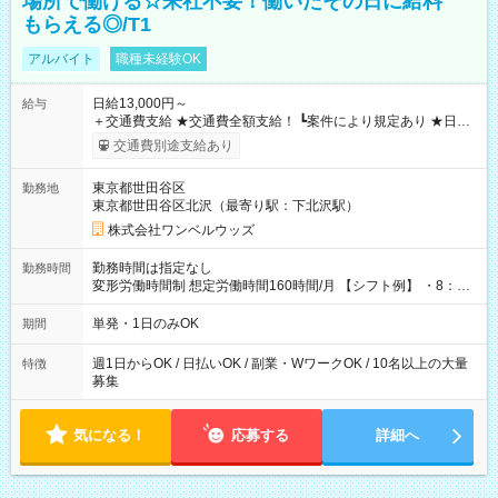
場所で働ける☆来社不要！働いたその日に給料
もらえる◎/T1
アルバイト
職種未経験OK
日給13,000円～
給与
＋交通費支給 ★交通費全額支給！ ┗案件により規定あり ★日払
いOK！（規定あり） ┗働いたその日に現金GET♪ お仕事後はコ
交通費別途支給あり
ンビニATMから 日払い分を引き落とせます！ 【試用期間】試
用期間なし
東京都世田谷区
勤務地
東京都世田谷区北沢（最寄り駅：下北沢駅）
株式会社ワンベルウッズ
勤務時間は指定なし
勤務時間
変形労働時間制 想定労働時間160時間/月 【シフト例】 ・8：00
～21：00
単発・1日のみOK
期間
週1日からOK / 日払いOK / 副業・WワークOK / 10名以上の大量
特徴
募集
気になる！
応募する
詳細へ