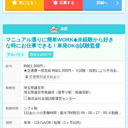
気になる！
応募する
詳細へ
未読
マニュアル通りに簡単WORK◆未経験から好き
な時にお仕事できる！単発OK◎試験監督
アルバイト
職種未経験OK
時給1,300円～
給与
★交通費一部支給 時給1,300円～ ※試験・役割により手当あり
※勤務回数により昇給あり 【即給（前払い）オプションあ
交通費別途支給あり
り！】 希望される場合、勤務から1週間ほどで給与の一部を受け
取れます。 ※手数料418円がかかります。 【過去試験日の収入
埼玉県越谷市
勤務地
例】 ・河合塾模擬試験 8:30～17:30（休憩1時間） 時給1,300円
埼玉県越谷市南越谷（最寄り駅：南越谷駅）
×8時間＝日収10,400円＋交通費 ※当日の役割により時給＋100
円の場合あり ・国家試験 7:00～13:30（休憩なし） 時給1,300
株式会社全国試験運営センター
円（役割手当＋100円）×6時間＝日収8,400円＋交通費 【試用期
間】試用期間なし
シフト制
勤務時間
1日あたりの実働時間：最大7時間/日 09：00～17：00 ※勤務時
間は 試験により異なります。
単発・1日のみOK / 短期（1ヶ月以内）
期間