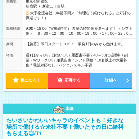
東京都新宿区
勤務地
新宿駅
/
新宿三丁目駅
大手物流会社（年齢不問／「無理なく続けられる」と好評の
職場です！）
9:00～18:00（実動8時間） 希望の時間帯を選べます！ ＜シフト
勤務時間
例＞ ・8：30～12：00 ・10：00～19：00 ・17：00～22：00
・13：00～22：00 ・22：00～翌6：00 など
【急募】即日スタートＯＫ！ 単発1日のみから働けます。
期間
週1日からOK
/
日払いOK
/
履歴書不要
/
40～50代活躍中
/
副
特徴
業・WワークOK
/
服装自由
/
シフト勤務
/
10名以上の大量募
集
/
電話対応なし
/
パソコンスキル不要
気になる！
応募する
詳細へ
未読
ちいさいかわいいキャラのイベントも！好きな
場所で働ける☆来社不要！働いたその日に給料
もらえる◎/T1