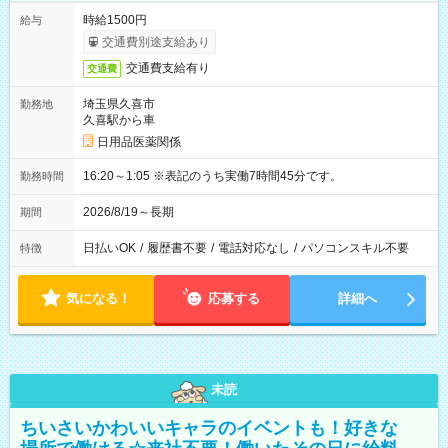
時給1500円
給与
交通費別途支給あり
交通費支給有り
交通費
埼玉県久喜市
勤務地
久喜駅から車
日用品医薬関係
16:20～1:05 ※表記のうち実働7時間45分です。
勤務時間
2026/8/19～長期
期間
日払いOK
/
履歴書不要
/
電話対応なし
/
パソコンスキル不要
特徴
気になる！
応募する
詳細へ
未読
ちいさいかわいいキャラのイベントも！好きな