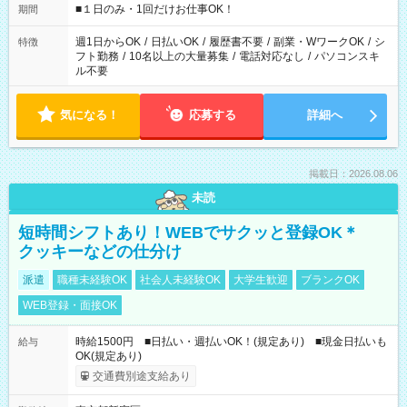
げるお仕事も！ ご希望のお時間に合わせてご紹介！ ※シフトは
■１日のみ・1回だけお仕事OK！
期間
現場によって異なります。 ※勿論、休憩時間はあるのでご安心
ください！
週1日からOK
/
日払いOK
/
履歴書不要
/
副業・WワークOK
/
シ
特徴
フト勤務
/
10名以上の大量募集
/
電話対応なし
/
パソコンスキ
ル不要
気になる！
応募する
詳細へ
掲載日：2026.08.06
未読
短時間シフトあり！WEBでサクッと登録OK＊
クッキーなどの仕分け
派遣
職種未経験OK
社会人未経験OK
大学生歓迎
ブランクOK
WEB登録・面接OK
時給1500円 ■日払い・週払いOK！(規定あり) ■現金日払いも
給与
OK(規定あり)
交通費別途支給あり