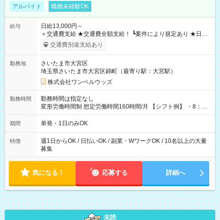
アルバイト
職種未経験OK
日給13,000円～
給与
＋交通費支給 ★交通費全額支給！ ┗案件により規定あり ★日払
いOK！（規定あり） ┗働いたその日に現金GET♪ お仕事後はコ
交通費別途支給あり
ンビニATMから 日払い分を引き落とせます！ 【試用期間】試
用期間なし
さいたま市大宮区
勤務地
埼玉県さいたま市大宮区錦町（最寄り駅：大宮駅）
株式会社ワンベルウッズ
勤務時間は指定なし
勤務時間
変形労働時間制 想定労働時間160時間/月 【シフト例】 ・8：00
～21：00
単発・1日のみOK
期間
週1日からOK / 日払いOK / 副業・WワークOK / 10名以上の大量
特徴
募集
気になる！
応募する
詳細へ
未読