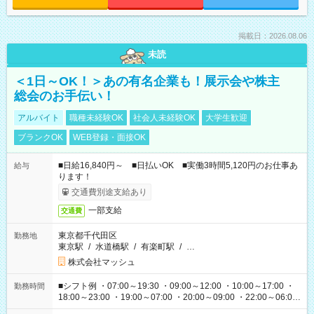
掲載日：2026.08.06
未読
＜1日～OK！＞あの有名企業も！展示会や株主
総会のお手伝い！
アルバイト
職種未経験OK
社会人未経験OK
大学生歓迎
ブランクOK
WEB登録・面接OK
■日給16,840円～ ■日払いOK ■実働3時間5,120円のお仕事あ
給与
ります！
交通費別途支給あり
一部支給
交通費
東京都千代田区
勤務地
東京駅
/
水道橋駅
/
有楽町駅
/
…
株式会社マッシュ
■シフト例 ・07:00～19:30 ・09:00～12:00 ・10:00～17:00 ・
勤務時間
18:00～23:00 ・19:00～07:00 ・20:00～09:00 ・22:00～06:00
etc ★最短で3時間で5,120円のお仕事から 15時間で2万円近く稼