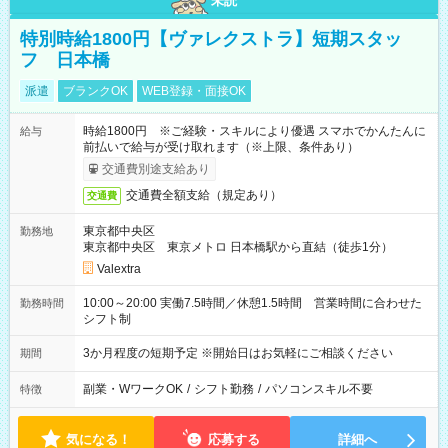
未読
特別時給1800円【ヴァレクストラ】短期スタッ
フ 日本橋
派遣
ブランクOK
WEB登録・面接OK
時給1800円 ※ご経験・スキルにより優遇 スマホでかんたんに
給与
前払いで給与が受け取れます（※上限、条件あり）
交通費別途支給あり
交通費全額支給（規定あり）
交通費
東京都中央区
勤務地
東京都中央区 東京メトロ 日本橋駅から直結（徒歩1分）
Valextra
10:00～20:00 実働7.5時間／休憩1.5時間 営業時間に合わせた
勤務時間
シフト制
3か月程度の短期予定 ※開始日はお気軽にご相談ください
期間
副業・WワークOK
/
シフト勤務
/
パソコンスキル不要
特徴
気になる！
応募する
詳細へ