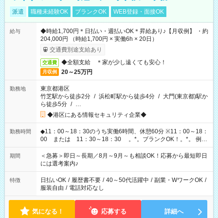
派遣
職種未経験OK
ブランクOK
WEB登録・面接OK
◆時給1,700円＊日払い・週払いOK＊昇給あり♪【月収例】 ・約
給与
204,000円 （時給1,700円 × 実働6h × 20日）
交通費別途支給あり
◆全額支給 ＊家が少し遠くても安心！
交通費
20～25万円
月収例
東京都港区
勤務地
竹芝駅から徒歩2分
/
浜松町駅から徒歩4分
/
大門(東京都)駅か
ら徒歩5分
/
…
◆港区にある情報セキュリティ企業◆
◆11：00～18：30のうち実働6時間、休憩60分 ※11：00～18：
勤務時間
00 または 11：30～18：30 。*。ブランクOK！。*。 例え
ば前職が、 在宅/財団法人/事務/コールセンター/受付/販売/カフェ
スタッフ スイーツ販売/ホテルフロント/化粧品販売/など 様々な
＜急募＞即日～長期／8月～9月～も相談OK！応募から最短即日
期間
業界から入社して活躍されています♪
には選考案内♪
日払いOK
/
履歴書不要
/
40～50代活躍中
/
副業・WワークOK
/
特徴
服装自由
/
電話対応なし
気になる！
応募する
詳細へ