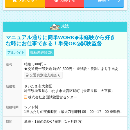
未読
マニュアル通りに簡単WORK◆未経験から好き
な時にお仕事できる！単発OK◎試験監督
アルバイト
職種未経験OK
時給1,300円～
給与
★交通費一部支給 時給1,300円～ ※試験・役割により手当あり
※勤務回数により昇給あり 【即給（前払い）オプションあ
交通費別途支給あり
り！】 希望される場合、勤務から1週間ほどで給与の一部を受け
取れます。 ※手数料418円がかかります。 【過去試験日の収入
さいたま市大宮区
勤務地
例】 ・河合塾模擬試験 8:30～17:30（休憩1時間） 時給1,300円
埼玉県埼玉県さいたま市大宮区錦町（最寄り駅：大宮駅）
×8時間＝日収10,400円＋交通費 ※当日の役割により時給＋100
円の場合あり ・国家試験 7:00～13:30（休憩なし） 時給1,300
株式会社全国試験運営センター
円（役割手当＋100円）×6時間＝日収8,400円＋交通費 【試用期
間】試用期間なし
シフト制
勤務時間
1日あたりの実働時間：最大7時間/日 09：00～17：00 ※勤務時
間は 試験により異なります。
単発・1日のみOK / 短期（1ヶ月以内）
期間