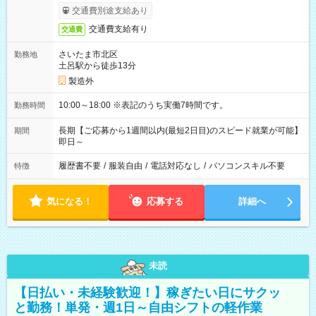
交通費別途支給あり
交通費支給有り
交通費
さいたま市北区
勤務地
土呂駅から徒歩13分
製造外
10:00～18:00 ※表記のうち実働7時間です。
勤務時間
長期【ご応募から1週間以内(最短2日目)のスピード就業が可能】
期間
即日～
履歴書不要
/
服装自由
/
電話対応なし
/
パソコンスキル不要
特徴
気になる！
応募する
詳細へ
未読
【日払い・未経験歓迎！】稼ぎたい日にサクッ
と勤務！単発・週1日～自由シフトの軽作業