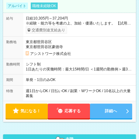
アルバイト
職種未経験OK
日給10,305円～37,204円
給与
※経験・能力等を考慮の上、加給・優遇いたします。 【試用期
間】試用期間なし
交通費別途支給あり
東京都世田谷区
勤務地
東京都世田谷区豪徳寺
アシストワーク株式会社
シフト制
勤務時間
1日あたりの実働時間：最大15時間/日 ＜1週間の勤務例＞週3回
勤務 勤務：月・水・金 休み：火・木・土・日 好きな時にお仕事
可能です！ ※1日あたりの最大実働時間は日勤、夜勤共に勤務し
単発・1日のみOK
期間
た時間になります。
週1日からOK / 日払いOK / 副業・WワークOK / 10名以上の大量
特徴
募集
気になる！
応募する
詳細へ