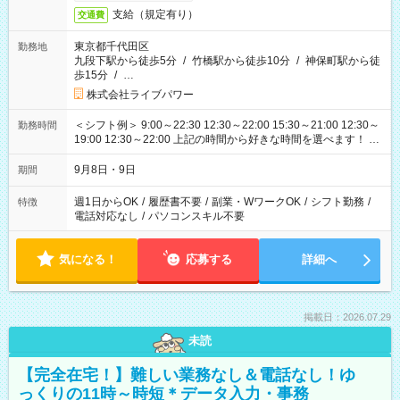
支給（規定有り）
交通費
東京都千代田区
勤務地
九段下駅から徒歩5分
/
竹橋駅から徒歩10分
/
神保町駅から徒
歩15分
/
…
株式会社ライブパワー
＜シフト例＞ 9:00～22:30 12:30～22:00 15:30～21:00 12:30～
勤務時間
19:00 12:30～22:00 上記の時間から好きな時間を選べます！ ※
時間は変更となる可能性があります
9月8日・9日
期間
週1日からOK
/
履歴書不要
/
副業・WワークOK
/
シフト勤務
/
特徴
電話対応なし
/
パソコンスキル不要
気になる！
応募する
詳細へ
掲載日：2026.07.29
未読
【完全在宅！】難しい業務なし＆電話なし！ゆ
っくりの11時～時短＊データ入力・事務