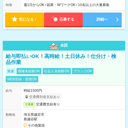
週1日からOK / 副業・WワークOK / 10名以上の大量募集
特徴
気になる！
応募する
詳細へ
未読
給与即払いOK！高時給！土日休み！仕分け・検
品作業
派遣
職種未経験OK
社会人未経験OK
ブランクOK
WEB登録・面接OK
時給1500円
給与
交通費別途支給あり
交通費支給有り
交通費
埼玉県越谷市
勤務地
新越谷駅
その他製造