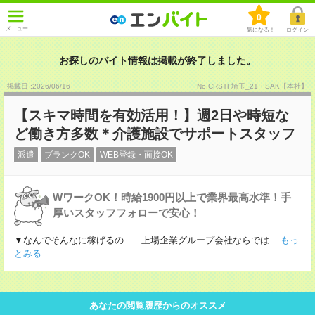
0
メニュー
気になる！
ログイン
お探しのバイト情報は掲載が終了しました。
掲載日 :2026
/
06
/
16
No.CRSTF埼玉_21・SAK【本社】
【スキマ時間を有効活用！】週2日や時短な
ど働き方多数＊介護施設でサポートスタッフ
派遣
ブランクOK
WEB登録・面接OK
WワークOK！時給1900円以上で業界最高水準！手
厚いスタッフフォローで安心！
▼なんでそんなに稼げるの... 上場企業グループ会社ならでは
...もっ
とみる
あなたの閲覧履歴からのオススメ