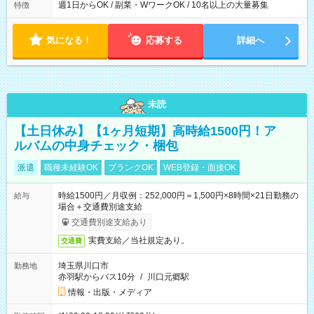
週1日からOK / 副業・WワークOK / 10名以上の大量募集
特徴
気になる！
応募する
詳細へ
未読
【土日休み】【1ヶ月短期】高時給1500円！ア
ルバムの中身チェック・梱包
派遣
職種未経験OK
ブランクOK
WEB登録・面接OK
時給1500円／月収例：252,000円＝1,500円×8時間×21日勤務の
給与
場合＋交通費別途支給
交通費別途支給あり
実費支給／当社規定あり。
交通費
埼玉県川口市
勤務地
赤羽駅からバス10分
/
川口元郷駅
情報・出版・メディア