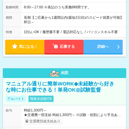
8:00～17:00 ※表記のうち実働8時間です。
勤務時間
長期【ご応募から1週間以内(最短2日目)のスピード就業が可能】
期間
即日～
日払いOK
/
履歴書不要
/
電話対応なし
/
パソコンスキル不要
特徴
気になる！
応募する
詳細へ
未読
マニュアル通りに簡単WORK◆未経験から好き
な時にお仕事できる！単発OK◎試験監督
アルバイト
職種未経験OK
時給1,300円～
給与
★交通費一部支給 時給1,300円～ ※試験・役割により手当あり
※勤務回数により昇給あり 【即給（前払い）オプションあ
交通費別途支給あり
り！】 希望される場合、勤務から1週間ほどで給与の一部を受け
取れます。 ※手数料418円がかかります。 【過去試験日の収入