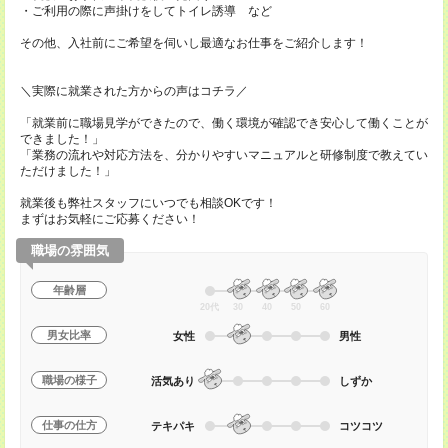
・ご利用の際に声掛けをしてトイレ誘導 など
その他、入社前にご希望を伺いし最適なお仕事をご紹介します！
＼実際に就業された方からの声はコチラ／
「就業前に職場見学ができたので、働く環境が確認でき安心して働くことが
できました！」
「業務の流れや対応方法を、分かりやすいマニュアルと研修制度で教えてい
ただけました！」
就業後も弊社スタッフにいつでも相談OKです！
まずはお気軽にご応募ください！
職場の雰囲気
年齢層
20代
30
40
50
60
男女比率
女性
男性
職場の様子
活気あり
しずか
仕事の仕方
テキパキ
コツコツ