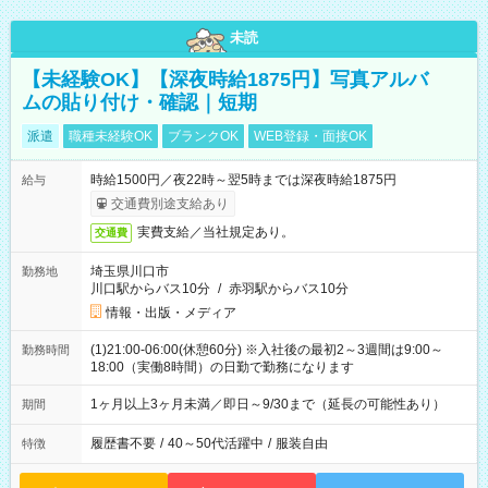
未読
【未経験OK】【深夜時給1875円】写真アルバ
ムの貼り付け・確認｜短期
派遣
職種未経験OK
ブランクOK
WEB登録・面接OK
時給1500円／夜22時～翌5時までは深夜時給1875円
給与
交通費別途支給あり
実費支給／当社規定あり。
交通費
埼玉県川口市
勤務地
川口駅からバス10分
/
赤羽駅からバス10分
情報・出版・メディア
(1)21:00-06:00(休憩60分) ※入社後の最初2～3週間は9:00～
勤務時間
18:00（実働8時間）の日勤で勤務になります
1ヶ月以上3ヶ月未満／即日～9/30まで（延長の可能性あり）
期間
履歴書不要
/
40～50代活躍中
/
服装自由
特徴