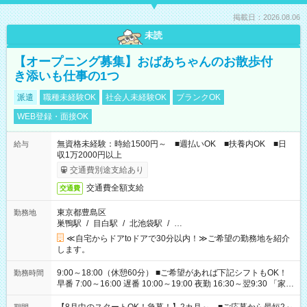
掲載日：2026.08.06
未読
【オープニング募集】おばあちゃんのお散歩付
き添いも仕事の1つ
派遣
職種未経験OK
社会人未経験OK
ブランクOK
WEB登録・面接OK
無資格未経験：時給1500円～ ■週払いOK ■扶養内OK ■日
給与
収1万2000円以上
交通費別途支給あり
交通費全額支給
交通費
東京都豊島区
勤務地
巣鴨駅
/
目白駅
/
北池袋駅
/
…
≪自宅からドアtoドアで30分以内！≫ご希望の勤務地を紹介
します。
9:00～18:00（休憩60分） ■ご希望があれば下記シフトもOK！
勤務時間
早番 7:00～16:00 遅番 10:00～19:00 夜勤 16:30～翌9:30 「家族
と休みを合わせたい」 「余裕を持って夕飯の準備がしたい」
「できれば残業はしたくない」 など、ご希望を教えてください