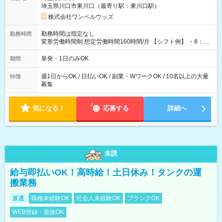
埼玉県川口市東川口（最寄り駅：東川口駅）
株式会社ワンベルウッズ
勤務時間は指定なし
勤務時間
変形労働時間制 想定労働時間160時間/月 【シフト例】 ・8：00
～21：00
単発・1日のみOK
期間
週1日からOK / 日払いOK / 副業・WワークOK / 10名以上の大量
特徴
募集
気になる！
応募する
詳細へ
未読
給与即払いOK！高時給！土日休み！タンクの運
搬業務
派遣
職種未経験OK
社会人未経験OK
ブランクOK
WEB登録・面接OK