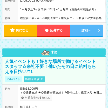
(1)09:00-18:00(休憩60分)
勤務時間
1ヶ月以上3ヶ月未満／即日～1ヵ月間（更新の可能性あり）
期間
履歴書不要
/
40～50代活躍中
/
服装自由
/
10名以上の大量募集
特徴
気になる！
応募する
詳細へ
未読
人気イベントも！好きな場所で働けるイベント
スタッフ☆来社不要！働いたその日に給料もら
える日払い/T1
アルバイト
職種未経験OK
日給13,000円～
給与
＋交通費支給 ★交通費全額支給！ ┗案件により規定あり ★日払
いOK！（規定あり） ┗働いたその日に現金GET♪ お仕事後はコ
交通費別途支給あり
ンビニATMから 日払い分を引き落とせます！ 【試用期間】試
用期間なし
埼玉県川口市
勤務地