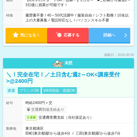
【8月中のスタートOK！急募！】2カ月～ ■ご応募から最短2～
期間
ね。 ※Wワーク希望の方へ 今ご覧のお仕事で希望する勤務時間
3日後に就業が可能です！
と、もう1つのお仕事の勤務時間。 合計で週40時間を超える場
合は応募できません。
履歴書不要
/
40～50代活躍中
/
服装自由
/
シフト勤務
/
10名以
特徴
上の大量募集
/
電話対応なし
/
パソコンスキル不要
気になる！
応募する
詳細へ
掲載日：2026.08.06
未読
＼！完全在宅！／土日含む週2～OK<講座受付
>@2400円
派遣
ブランクOK
WEB登録・面接OK
時給2400円＋交
給与
交通費別途支給あり
交通費実費支給（当社規定あり）
交通費
東京都港区
勤務地
田町(東京都)駅から徒歩4分
/
三田(東京都)駅から徒歩7分