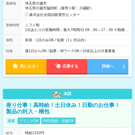
埼玉県川越市
勤務地
例】 ・河合塾模擬試験 8:30～17:30（休憩1時間） 時給1,300円
埼玉県川越市脇田町（最寄り駅：川越駅）
×8時間＝日収10,400円＋交通費 ※当日の役割により時給＋100
円の場合あり ・国家試験 7:00～13:30（休憩なし） 時給1,300
株式会社全国試験運営センター
円（役割手当＋100円）×6時間＝日収8,400円＋交通費 【試用期
間】試用期間なし
シフト制
勤務時間
1日あたりの実働時間：最大7時間/日 09：00～17：00 ※勤務時
間は 試験により異なります。
単発・1日のみOK / 短期（1ヶ月以内）
期間
週1日からOK / 副業・WワークOK / 10名以上の大量募集
特徴
気になる！
応募する
詳細へ
未読
座り仕事！高時給！土日休み！日勤のお仕事！
製品の封入・梱包
派遣
ブランクOK
WEB登録・面接OK
時給1310円
給与