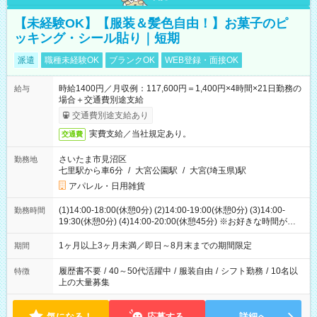
【未経験OK】【服装＆髪色自由！】お菓子のピ
ッキング・シール貼り｜短期
派遣
職種未経験OK
ブランクOK
WEB登録・面接OK
時給1400円／月収例：117,600円＝1,400円×4時間×21日勤務の
給与
場合＋交通費別途支給
交通費別途支給あり
実費支給／当社規定あり。
交通費
さいたま市見沼区
勤務地
七里駅から車6分
/
大宮公園駅
/
大宮(埼玉県)駅
アパレル・日用雑貨
(1)14:00-18:00(休憩0分) (2)14:00-19:00(休憩0分) (3)14:00-
勤務時間
19:30(休憩0分) (4)14:00-20:00(休憩45分) ※お好きな時間が選べ
ます
1ヶ月以上3ヶ月未満／即日～8月末までの期間限定
期間
履歴書不要
/
40～50代活躍中
/
服装自由
/
シフト勤務
/
10名以
特徴
上の大量募集
気になる！
応募する
詳細へ