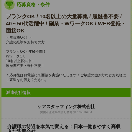
応募資格・条件
ブランクOK / 10名以上の大量募集 / 履歴書不要 /
40～50代活躍中 / 副業・WワークOK / WEB登録・
面接OK
＜無資格OK！＞
介護の経験をお持ちの方
ブランクOK・年齢不問！
WワークOK
10名以上募集中！
履歴書不要・来社不要！
＊応募後はお電話にて面談を実施いたします！ご希望の働き方などお気軽に
ご要望をお伝えください。
派遣会社情報
ケアスタッフィング株式会社
労働者派遣事業許可番号:派 13-316934
介護職の待遇を本気で変える！日本一働きやすく高収
入な派遣会社