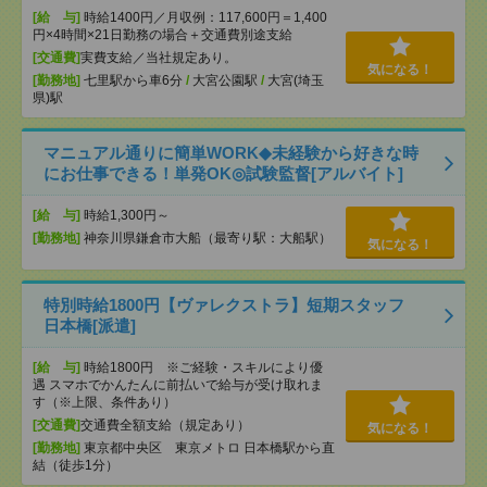
[給 与]
時給1400円／月収例：117,600円＝1,400
円×4時間×21日勤務の場合＋交通費別途支給
[交通費]
実費支給／当社規定あり。
気になる！
[勤務地]
七里駅から車6分
/
大宮公園駅
/
大宮(埼玉
県)駅
マニュアル通りに簡単WORK◆未経験から好きな時
にお仕事できる！単発OK◎試験監督[アルバイト]
[給 与]
時給1,300円～
[勤務地]
神奈川県鎌倉市大船（最寄り駅：大船駅）
気になる！
特別時給1800円【ヴァレクストラ】短期スタッフ
日本橋[派遣]
[給 与]
時給1800円 ※ご経験・スキルにより優
遇 スマホでかんたんに前払いで給与が受け取れま
す（※上限、条件あり）
[交通費]
交通費全額支給（規定あり）
気になる！
[勤務地]
東京都中央区 東京メトロ 日本橋駅から直
結（徒歩1分）