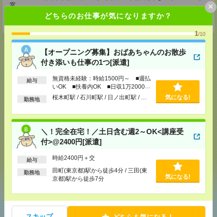
×
室
TEL：0120-936-286
どちらのお仕事が気になりますか？
担当：担当者
1
/10
【オープニング募集】おばあちゃんのお散歩
付き添いも仕事の1つ[派遣]
応募ページへ
無資格未経験：時給1500円～ ■週払
給与
いOK ■扶養内OK ■日収1万2000円
以上
桜木町駅 / 石川町駅 / 日ノ出町駅 / …
気になる!
勤務地
気になる！
電話応募
＼！完全在宅！／土日含む週2～OK<講座受
メール
LINE
で送る
で送る
付>@2400円[派遣]
時給2400円＋交
給与
田町(東京都)駅から徒歩4分 / 三田(東
シェア
ツイート
ブックマーク
勤務地
気になる!
京都)駅から徒歩7分
あなたの閲覧履歴からの
スキップ
どちらも気になる！