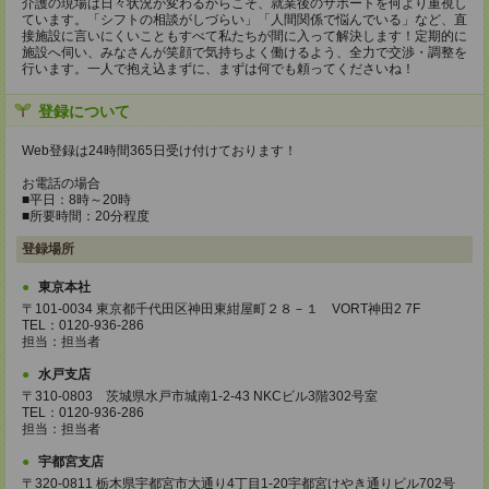
介護の現場は日々状況が変わるからこそ、就業後のサポートを何より重視し
ています。「シフトの相談がしづらい」「人間関係で悩んでいる」など、直
接施設に言いにくいこともすべて私たちが間に入って解決します！定期的に
施設へ伺い、みなさんが笑顔で気持ちよく働けるよう、全力で交渉・調整を
行います。一人で抱え込まずに、まずは何でも頼ってくださいね！
登録について
Web登録は24時間365日受け付けております！
お電話の場合
■平日：8時～20時
■所要時間：20分程度
登録場所
東京本社
〒101-0034 東京都千代田区神田東紺屋町２８－１ VORT神田2 7F
TEL：0120-936-286
担当：担当者
水戸支店
〒310-0803 茨城県水戸市城南1-2-43 NKCビル3階302号室
TEL：0120-936-286
担当：担当者
宇都宮支店
〒320-0811 栃木県宇都宮市大通り4丁目1-20宇都宮けやき通りビル702号