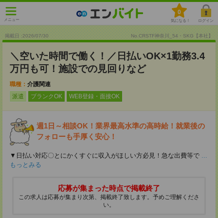
0
メニュー
気になる！
ログイン
掲載日 :2026
/
07
/
30
No.CRSTF神奈川_54・SKG【本社】
＼空いた時間で働く！／日払いOK×1勤務3.4
万円も可！施設での見回りなど
職種：
介護関連
派遣
ブランクOK
WEB登録・面接OK
週1日～相談OK！業界最高水準の高時給！就業後の
フォローも手厚く安心！
▼日払い対応〇とにかくすぐに収入がほしい方必見！急な出費等で
...
もっとみる
応募が集まった時点で掲載終了
この求人は応募が集まり次第、掲載終了致します。予めご理解くださ
い。