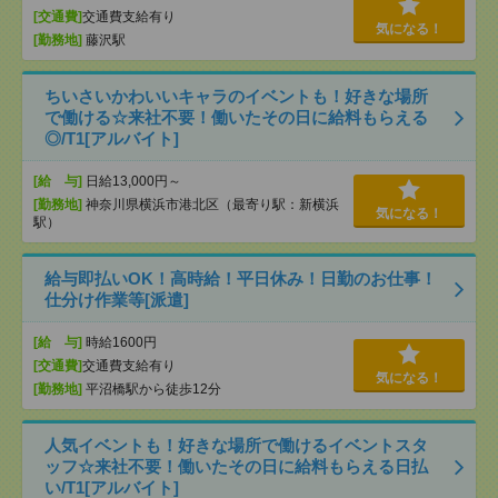
[交通費]
交通費支給有り
気になる！
[勤務地]
藤沢駅
ちいさいかわいいキャラのイベントも！好きな場所
で働ける☆来社不要！働いたその日に給料もらえる
◎/T1[アルバイト]
[給 与]
日給13,000円～
[勤務地]
神奈川県横浜市港北区（最寄り駅：新横浜
気になる！
駅）
給与即払いOK！高時給！平日休み！日勤のお仕事！
仕分け作業等[派遣]
[給 与]
時給1600円
[交通費]
交通費支給有り
気になる！
[勤務地]
平沼橋駅から徒歩12分
人気イベントも！好きな場所で働けるイベントスタ
ッフ☆来社不要！働いたその日に給料もらえる日払
い/T1[アルバイト]