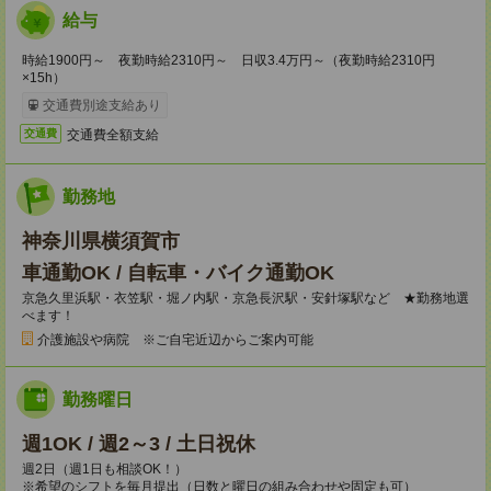
給与
時給1900円～ 夜勤時給2310円～ 日収3.4万円～（夜勤時給2310円
×15h）
交通費別途支給あり
交通費全額支給
交通費
勤務地
神奈川県横須賀市
車通勤OK / 自転車・バイク通勤OK
京急久里浜駅・衣笠駅・堀ノ内駅・京急長沢駅・安針塚駅など ★勤務地選
べます！
介護施設や病院 ※ご自宅近辺からご案内可能
勤務曜日
週1OK / 週2～3 / 土日祝休
週2日（週1日も相談OK！）
※希望のシフトを毎月提出（日数と曜日の組み合わせや固定も可）