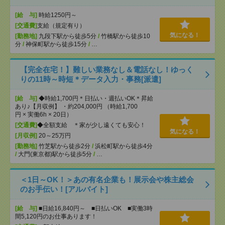
[給 与]
時給1250円～
[交通費]
支給（規定有り）
気になる！
[勤務地]
九段下駅から徒歩5分
/
竹橋駅から徒歩10
分
/
神保町駅から徒歩15分
/
…
【完全在宅！】難しい業務なし＆電話なし！ゆっく
りの11時～時短＊データ入力・事務[派遣]
[給 与]
◆時給1,700円＊日払い・週払いOK＊昇給
あり♪【月収例】 ・約204,000円 （時給1,700
円 × 実働6h × 20日）
[交通費]
◆全額支給 ＊家が少し遠くても安心！
気になる！
[月収例]
20～25万円
[勤務地]
竹芝駅から徒歩2分
/
浜松町駅から徒歩4分
/
大門(東京都)駅から徒歩5分
/
…
＜1日～OK！＞あの有名企業も！展示会や株主総会
のお手伝い！[アルバイト]
[給 与]
■日給16,840円～ ■日払いOK ■実働3時
間5,120円のお仕事あります！