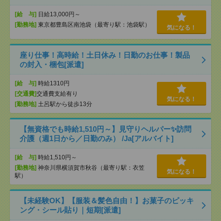
[給 与]
日給13,000円～
[勤務地]
東京都豊島区南池袋（最寄り駅：池袋駅）
気になる！
座り仕事！高時給！土日休み！日勤のお仕事！製品
の封入・梱包[派遣]
[給 与]
時給1310円
[交通費]
交通費支給有り
気になる！
[勤務地]
土呂駅から徒歩13分
【無資格でも時給1,510円～】見守りヘルパー✨訪問
介護（週1日から／日勤のみ） /Ja[アルバイト]
[給 与]
時給1,510円～
[勤務地]
神奈川県横須賀市秋谷（最寄り駅：衣笠
気になる！
駅）
【未経験OK】【服装＆髪色自由！】お菓子のピッキ
ング・シール貼り｜短期[派遣]