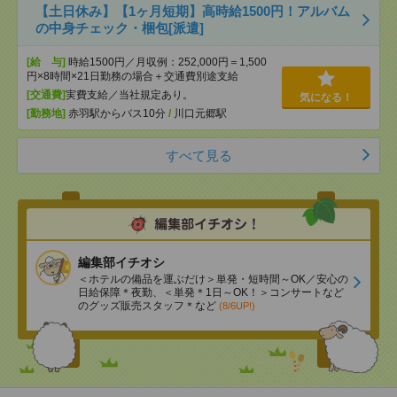
【土日休み】【1ヶ月短期】高時給1500円！アルバム
の中身チェック・梱包[派遣]
[給 与]
時給1500円／月収例：252,000円＝1,500
円×8時間×21日勤務の場合＋交通費別途支給
[交通費]
実費支給／当社規定あり。
気になる！
[勤務地]
赤羽駅からバス10分
/
川口元郷駅
すべて見る
編集部イチオシ
＜ホテルの備品を運ぶだけ＞単発・短時間～OK／安心の
日給保障＊夜勤、＜単発＊1日～OK！＞コンサートなど
のグッズ販売スタッフ＊など
(8/6UP!)