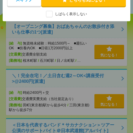
おすすめ
しばらく表示しない
【オープニング募集】おばあちゃんのお散歩付き添
いも仕事の1つ[派遣]
[給 与]
無資格未経験：時給1500円～ ■週払い
OK ■扶養内OK ■日収1万2000円以上
[交通費]
交通費全額支給
気になる！
[勤務地]
桜木町駅
/
石川町駅
/
日ノ出町駅
/
…
＼！完全在宅！／土日含む週2～OK<講座受付
>@2400円[派遣]
[給 与]
時給2400円＋交
[交通費]
交通費実費支給（当社規定あり）
気になる！
[勤務地]
田町(東京都)駅から徒歩4分
/
三田(東京都)
駅から徒歩7分
＜日本を代表するバンド＊サカナクション＞ツアー
公演のサポートバイト＠日本武道館[アルバイト]