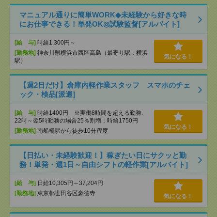
マニュアル通りに簡単WORK◆未経験から好きな時
にお仕事できる！単発OK◎試験監督[アルバイト]
[給 与]
時給1,300円～
[勤務地]
神奈川県横浜市西区高島（最寄り駅：横浜
気になる！
駅）
【週2日だけ】倉庫内軽作業スタッフ スマホのチェ
ック・検品[派遣]
[給 与]
時給1400円 ※実働8時間を超える勤務、
22時～翌5時勤務の場合25％割増：時給1750円
気になる！
[勤務地]
南船橋駅から徒歩10分程度
【日払い・未経験歓迎！】稼ぎたい日にサクッと勤
務！単発・週1日～自由シフトの軽作業[アルバイト]
[給 与]
日給10,305円～37,204円
[勤務地]
東京都世田谷区豪徳寺
気になる！