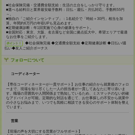
■社会保険完備・交通費全額支給：生活の土台をしっかり守ります。
■選べる給料日と業界最安級手数料：日払・週払・月払対応。手数料55円
～。
■独自の「ご紹介インセンティブ」：1名紹介で「時給＋30円」相当を加
算。年間約6万円の年収UPも見込めます。
■定期健康診断：年1回実施で心身の健康をサポート。
■全国対応：東京、大阪、名古屋など全国に拠点拡大中。希望エリアで最適
なお仕事をご紹介します。
◆社会保険完備 ◆交通費全額支給 ◆定期健康診断 ◆日払い/週
ポイント！
払い◆友人ご紹介ボーナス
フォローについて
コーディネーター
【専任コーディネーターが一貫サポート】お仕事の紹介から就業後のフォロ
ーまで、現場を知り尽くした一人の担当者が一貫してあなたに寄り添いま
す。職場の雰囲気や人間関係まで熟知しているため、ミスマッチのない的確
なアドバイスが可能。定期的な対話を通じて、お仕事探しの不安から就業中
の小さなお悩みまで、いつでも気軽に相談できる安心のサポート体制を整え
ています。
営業
【現場の声を大切にする営業がフルサポート】