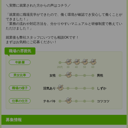
＼実際に就業された方からの声はコチラ／
「就業前に職場見学ができたので、働く環境が確認でき安心して働くことが
できました！」
「業務の流れや対応方法を、分かりやすいマニュアルと研修制度で教えてい
ただけました！」
就業後も弊社スタッフにいつでも相談OKです！
まずはお気軽にご応募ください！
職場の雰囲気
年齢層
20代
30
40
50
60
男女比率
女性
男性
職場の様子
活気あり
しずか
仕事の仕方
テキパキ
コツコツ
募集情報