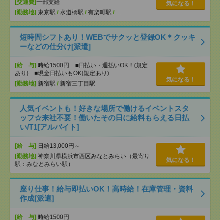
[交通費]
一部支給
気になる！
[勤務地]
東京駅
/
水道橋駅
/
有楽町駅
/
…
短時間シフトあり！WEBでサクッと登録OK＊クッキ
ーなどの仕分け[派遣]
[給 与]
時給1500円 ■日払い・週払いOK！(規定
あり) ■現金日払いもOK(規定あり)
気になる！
[勤務地]
新宿駅
/
新宿三丁目駅
人気イベントも！好きな場所で働けるイベントスタ
ッフ☆来社不要！働いたその日に給料もらえる日払
い/T1[アルバイト]
[給 与]
日給13,000円～
[勤務地]
神奈川県横浜市西区みなとみらい（最寄り
気になる！
駅：みなとみらい駅）
座り仕事！給与即払いOK！高時給！在庫管理・資料
作成[派遣]
[給 与]
時給1500円