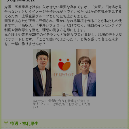
介護・医療業界は社会に欠かせない重要な存在ですが、「大変」「待遇が見
合わない」というイメージを持たれがちです。私たちはその常識を本気で変
えるため、上場企業グループとして立ち上がりました。
頑張るあなたが正当に評価され、豊かになれる環境を作ることが私たちの使
命です。「高収入」「手厚いフォロー」だけでなく、独自のインセンティブ
制度や福利厚生を整え、理想の働き方を形にします。
元介護士や業界歴20年のベテランなど多彩なプロが集結し、現場の声を大切
にサポートします。「ここで働いてよかった！」と胸を張って言える未来
を、一緒に作りませんか？
あなたのご希望に合うお仕事を紹介しま
す！ フォローは私たちにおまかせくださ
い！
待遇・福利厚生