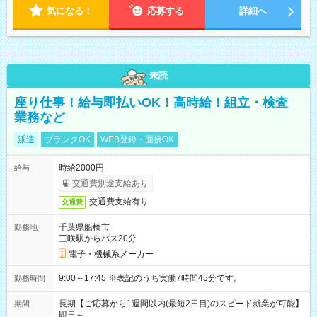
気になる！
応募する
詳細へ
未読
座り仕事！給与即払いOK！高時給！組立・検査
業務など
派遣
ブランクOK
WEB登録・面接OK
時給2000円
給与
交通費別途支給あり
交通費支給有り
交通費
千葉県船橋市
勤務地
三咲駅からバス20分
電子・機械系メーカー
9:00～17:45 ※表記のうち実働7時間45分です。
勤務時間
長期【ご応募から1週間以内(最短2日目)のスピード就業が可能】
期間
即日～