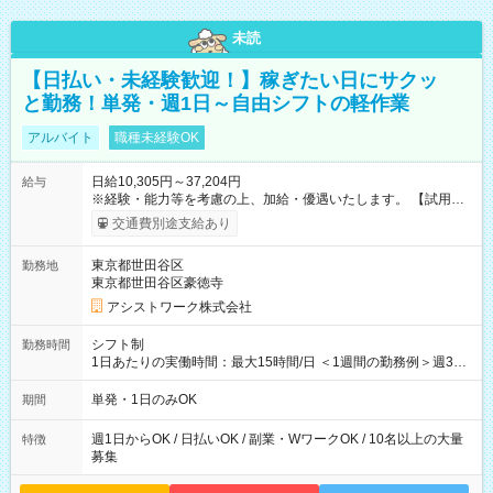
未読
【日払い・未経験歓迎！】稼ぎたい日にサクッ
と勤務！単発・週1日～自由シフトの軽作業
アルバイト
職種未経験OK
日給10,305円～37,204円
給与
※経験・能力等を考慮の上、加給・優遇いたします。 【試用期
間】試用期間なし
交通費別途支給あり
東京都世田谷区
勤務地
東京都世田谷区豪徳寺
アシストワーク株式会社
シフト制
勤務時間
1日あたりの実働時間：最大15時間/日 ＜1週間の勤務例＞週3回
勤務 勤務：月・水・金 休み：火・木・土・日 好きな時にお仕事
可能です！ ※1日あたりの最大実働時間は日勤、夜勤共に勤務し
単発・1日のみOK
期間
た時間になります。
週1日からOK / 日払いOK / 副業・WワークOK / 10名以上の大量
特徴
募集