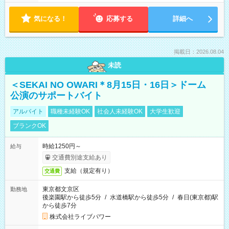
気になる！
応募する
詳細へ
掲載日：2026.08.04
未読
＜SEKAI NO OWARI＊8月15日・16日＞ドーム
公演のサポートバイト
アルバイト
職種未経験OK
社会人未経験OK
大学生歓迎
ブランクOK
時給1250円～
給与
交通費別途支給あり
支給（規定有り）
交通費
東京都文京区
勤務地
後楽園駅から徒歩5分
/
水道橋駅から徒歩5分
/
春日(東京都)駅
から徒歩7分
株式会社ライブパワー