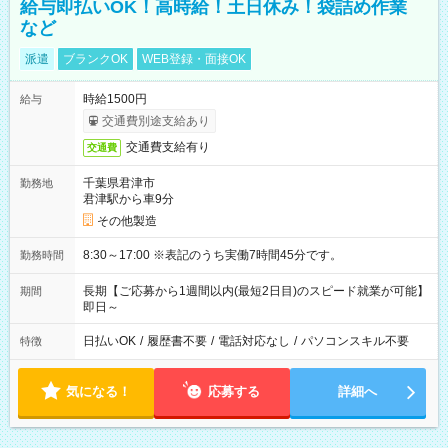
給与即払いOK！高時給！土日休み！袋詰め作業
など
派遣
ブランクOK
WEB登録・面接OK
時給1500円
給与
交通費別途支給あり
交通費支給有り
交通費
千葉県君津市
勤務地
君津駅から車9分
その他製造
8:30～17:00 ※表記のうち実働7時間45分です。
勤務時間
長期【ご応募から1週間以内(最短2日目)のスピード就業が可能】
期間
即日～
日払いOK
/
履歴書不要
/
電話対応なし
/
パソコンスキル不要
特徴
気になる！
応募する
詳細へ