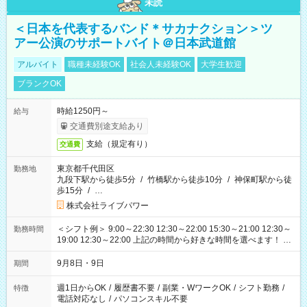
未読
＜日本を代表するバンド＊サカナクション＞ツ
アー公演のサポートバイト＠日本武道館
アルバイト
職種未経験OK
社会人未経験OK
大学生歓迎
ブランクOK
時給1250円～
給与
交通費別途支給あり
支給（規定有り）
交通費
東京都千代田区
勤務地
九段下駅から徒歩5分
/
竹橋駅から徒歩10分
/
神保町駅から徒
歩15分
/
…
株式会社ライブパワー
＜シフト例＞ 9:00～22:30 12:30～22:00 15:30～21:00 12:30～
勤務時間
19:00 12:30～22:00 上記の時間から好きな時間を選べます！ ※
時間は変更となる可能性があります
9月8日・9日
期間
週1日からOK
/
履歴書不要
/
副業・WワークOK
/
シフト勤務
/
特徴
電話対応なし
/
パソコンスキル不要