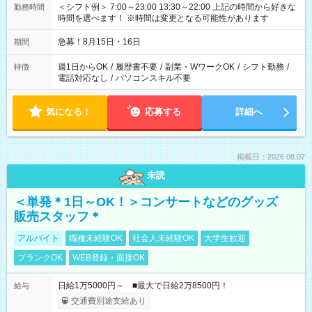
＜シフト例＞ 7:00～23:00 13:30～22:00 上記の時間から好きな
勤務時間
時間を選べます！ ※時間は変更となる可能性があります
急募！8月15日・16日
期間
週1日からOK
/
履歴書不要
/
副業・WワークOK
/
シフト勤務
/
特徴
電話対応なし
/
パソコンスキル不要
気になる！
応募する
詳細へ
掲載日：2026.08.07
未読
＜単発＊1日～OK！＞コンサートなどのグッズ
販売スタッフ＊
アルバイト
職種未経験OK
社会人未経験OK
大学生歓迎
ブランクOK
WEB登録・面接OK
日給1万5000円～ ■最大で日給2万8500円！
給与
交通費別途支給あり