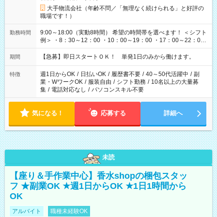
大手物流会社（年齢不問／「無理なく続けられる」と好評の
職場です！）
9:00～18:00（実動8時間） 希望の時間帯を選べます！ ＜シフト
勤務時間
例＞ ・8：30～12：00 ・10：00～19：00 ・17：00～22：00
・13：00～22：00 ・22：00～翌6：00 など
【急募】即日スタートＯＫ！ 単発1日のみから働けます。
期間
週1日からOK
/
日払いOK
/
履歴書不要
/
40～50代活躍中
/
副
特徴
業・WワークOK
/
服装自由
/
シフト勤務
/
10名以上の大量募
集
/
電話対応なし
/
パソコンスキル不要
気になる！
応募する
詳細へ
未読
【座り＆手作業中心】香水shopの梱包スタッ
フ ★副業OK ★週1日からOK ★1日1時間から
OK
アルバイト
職種未経験OK