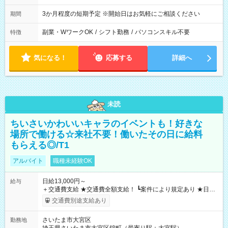
3か月程度の短期予定 ※開始日はお気軽にご相談ください
期間
副業・WワークOK
/
シフト勤務
/
パソコンスキル不要
特徴
気になる！
応募する
詳細へ
未読
ちいさいかわいいキャラのイベントも！好きな
場所で働ける☆来社不要！働いたその日に給料
もらえる◎/T1
アルバイト
職種未経験OK
日給13,000円～
給与
＋交通費支給 ★交通費全額支給！ ┗案件により規定あり ★日払
いOK！（規定あり） ┗働いたその日に現金GET♪ お仕事後はコ
交通費別途支給あり
ンビニATMから 日払い分を引き落とせます！ 【試用期間】試
用期間なし
さいたま市大宮区
勤務地