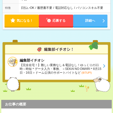
日払いOK
/
履歴書不要
/
電話対応なし
/
パソコンスキル不要
特徴
気になる！
応募する
詳細へ
編集部イチオシ
【完全在宅！】難しい業務なし＆電話なし！ゆっくりの11
時～時短＊データ入力・事務、＜SEKAI NO OWARI＊8月15
日・16日＞ドーム公演のサポートバイトなど
(8/7UP!)
お仕事の概要