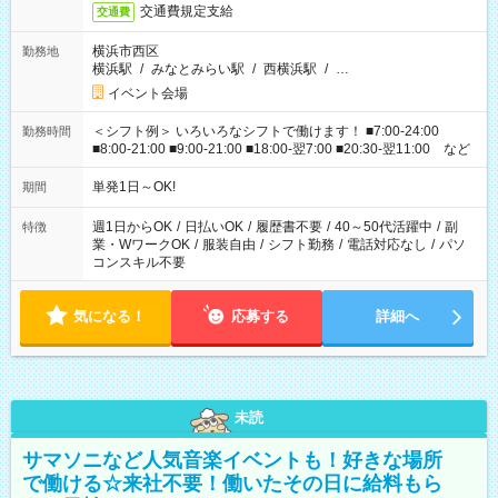
交通費規定支給
交通費
横浜市西区
勤務地
横浜駅
/
みなとみらい駅
/
西横浜駅
/
…
イベント会場
＜シフト例＞ いろいろなシフトで働けます！ ■7:00-24:00
勤務時間
■8:00-21:00 ■9:00-21:00 ■18:00-翌7:00 ■20:30-翌11:00 など
単発1日～OK!
期間
週1日からOK
/
日払いOK
/
履歴書不要
/
40～50代活躍中
/
副
特徴
業・WワークOK
/
服装自由
/
シフト勤務
/
電話対応なし
/
パソ
コンスキル不要
気になる！
応募する
詳細へ
未読
サマソニなど人気音楽イベントも！好きな場所
で働ける☆来社不要！働いたその日に給料もら