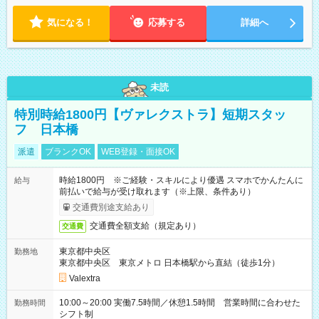
気になる！
応募する
詳細へ
未読
特別時給1800円【ヴァレクストラ】短期スタッ
フ 日本橋
派遣
ブランクOK
WEB登録・面接OK
時給1800円 ※ご経験・スキルにより優遇 スマホでかんたんに
給与
前払いで給与が受け取れます（※上限、条件あり）
交通費別途支給あり
交通費全額支給（規定あり）
交通費
東京都中央区
勤務地
東京都中央区 東京メトロ 日本橋駅から直結（徒歩1分）
Valextra
10:00～20:00 実働7.5時間／休憩1.5時間 営業時間に合わせた
勤務時間
シフト制