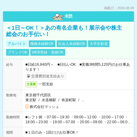
掲載日：2026.08.08
未読
＜1日～OK！＞あの有名企業も！展示会や株主
総会のお手伝い！
アルバイト
職種未経験OK
社会人未経験OK
大学生歓迎
ブランクOK
WEB登録・面接OK
■日給16,840円～ ■日払いOK ■実働3時間5,120円のお仕事あ
給与
ります！
交通費別途支給あり
一部支給
交通費
東京都千代田区
勤務地
東京駅
/
水道橋駅
/
有楽町駅
/
…
株式会社マッシュ
■シフト例 ・07:00～19:30 ・09:00～12:00 ・10:00～17:00 ・
勤務時間
18:00～23:00 ・19:00～07:00 ・20:00～09:00 ・22:00～06:00
etc ★最短で3時間で5,120円のお仕事から 15時間で2万円近く稼
げるお仕事も！ ご希望のお時間に合わせてご紹介！ ※シフトは
■１日のみ・1回だけお仕事OK！
期間
現場によって異なります。 ※勿論、休憩時間はあるのでご安心