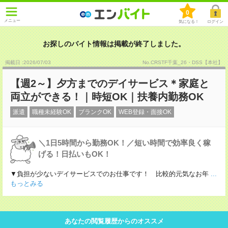
0
メニュー
気になる！
ログイン
お探しのバイト情報は掲載が終了しました。
掲載日 :2026
/
07
/
03
No.CRSTF千葉_26・DSS【本社】
【週2～】夕方までのデイサービス＊家庭と
両立ができる！｜時短OK｜扶養内勤務OK
派遣
職種未経験OK
ブランクOK
WEB登録・面接OK
＼1日5時間から勤務OK！／短い時間で効率良く稼
げる！日払いもOK！
▼負担が少ないデイサービスでのお仕事です！ 比較的元気なお年
...
もっとみる
あなたの閲覧履歴からのオススメ