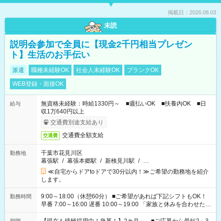
掲載日：2026.08.03
未読
説明会参加で全員に【現金2千円相当プレゼン
ト】生活のお手伝い
派遣
職種未経験OK
社会人未経験OK
ブランクOK
WEB登録・面接OK
無資格未経験：時給1330円～ ■週払いOK ■扶養内OK ■日
給与
収1万640円以上
交通費別途支給あり
交通費全額支給
交通費
千葉市花見川区
勤務地
幕張駅
/
幕張本郷駅
/
新検見川駅
/
…
≪自宅からドアtoドアで30分以内！≫ご希望の勤務地を紹介
します。
9:00～18:00（休憩60分） ■ご希望があれば下記シフトもOK！
勤務時間
早番 7:00～16:00 遅番 10:00～19:00 「家族と休みを合わせた
い」 「余裕を持って夕飯の準備がしたい」 「できれば残業はし
たくない」 など、ご希望を教えてくださいね。 ※Wワーク希望