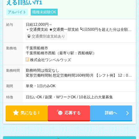
える日払い/T1
アルバイト
職種未経験OK
日給12,000円～
給与
＋交通費支給 ★交通費一部支給 ┗1日500円を超えた分は全額支
給！ ※往復500円以内の方は自己負担となります ★日払いOK！
交通費別途支給あり
（規定あり） ┗働いたその日に現金GET♪ お仕事後はコンビニ
ATMから 日払い分を引き落とせます！ 【試用期間】試用期間
千葉県船橋市
勤務地
なし
千葉県船橋市西船（最寄り駅：西船橋駅）
株式会社ワンベルウッズ
勤務時間は指定なし
勤務時間
変形労働時間制 想定労働時間160時間/月 【シフト例】 12：00
～22：00
単発・1日のみOK
期間
日払いOK / 副業・WワークOK / 10名以上の大量募集
特徴
気になる！
応募する
詳細へ