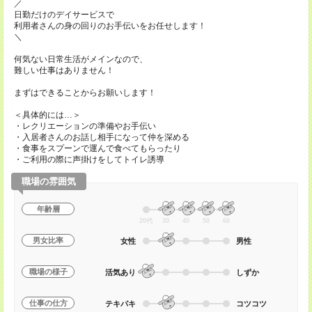
／
日勤だけのデイサービスで
利用者さんの身の回りのお手伝いをお任せします！
＼
何気ない日常生活がメインなので、
難しい仕事はありません！
まずはできることからお願いします！
＜具体的には…＞
・レクリエーションの準備やお手伝い
・入居者さんのお話し相手になって仲を深める
・食事をスプーンで運んで食べてもらったり
・ご利用の際に声掛けをしてトイレ誘導
職場の雰囲気
年齢層
20代
30
40
50
60
男女比率
女性
男性
職場の様子
活気あり
しずか
仕事の仕方
テキパキ
コツコツ