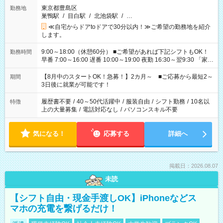
東京都豊島区
勤務地
巣鴨駅
/
目白駅
/
北池袋駅
/
…
≪自宅からドアtoドアで30分以内！≫ご希望の勤務地を紹介
します。
9:00～18:00（休憩60分） ■ご希望があれば下記シフトもOK！
勤務時間
早番 7:00～16:00 遅番 10:00～19:00 夜勤 16:30～翌9:30 「家族
と休みを合わせたい」 「余裕を持って夕飯の準備がしたい」
「できれば残業はしたくない」 など、ご希望を教えてください
【8月中のスタートOK！急募！】2カ月～ ■ご応募から最短2～
期間
ね。 ※Wワーク希望の方へ 今ご覧のお仕事で希望する勤務時間
3日後に就業が可能です！
と、もう1つのお仕事の勤務時間。 合計で週40時間を超える場
合は応募できません。
履歴書不要
/
40～50代活躍中
/
服装自由
/
シフト勤務
/
10名以
特徴
上の大量募集
/
電話対応なし
/
パソコンスキル不要
気になる！
応募する
詳細へ
掲載日：2026.08.07
未読
【シフト自由・現金手渡しOK】iPhoneなどス
マホの充電を繋げるだけ！