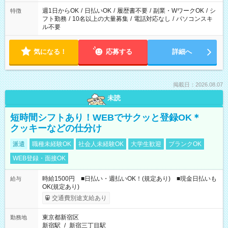
ください！
週1日からOK
/
日払いOK
/
履歴書不要
/
副業・WワークOK
/
シ
特徴
フト勤務
/
10名以上の大量募集
/
電話対応なし
/
パソコンスキ
ル不要
気になる！
応募する
詳細へ
掲載日：2026.08.07
未読
短時間シフトあり！WEBでサクッと登録OK＊
クッキーなどの仕分け
派遣
職種未経験OK
社会人未経験OK
大学生歓迎
ブランクOK
WEB登録・面接OK
時給1500円 ■日払い・週払いOK！(規定あり) ■現金日払いも
給与
OK(規定あり)
交通費別途支給あり
東京都新宿区
勤務地
新宿駅
/
新宿三丁目駅