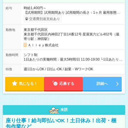
時給1,400円～
給与
【試用期間】試用期間あり 試用期間の長さ：1ヶ月 雇用形態、
給与は本採用時と同じです。
交通費別途支給あり
東京都千代田区
勤務地
東京都千代田区内神田2丁目14番12号 星屋第六ビル402号（最
寄り駅：神田駅）
Ａｌｌｅｙ株式会社
シフト制
勤務時間
1日あたりの実働時間：最大5時間/日 11:00-19:00 └1日あたりの
実働時間：1-5時間 └上記の時間帯内であれば、いつでも勤務可
能！ └平日・土曜日の中で、お好きな曜日でご勤務いただけま
週1日からOK / 日払いOK / 副業・WワークOK
特徴
す！ 【シフト例】 ・11:00～14:00 ・16:30～19:00 ・13:00～
18:00 などのように、自由な働き方が可能なお仕事です！
気になる！
応募する
詳細へ
未読
座り仕事！給与即払いOK！土日休み！出荷・梱
包作業など