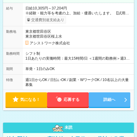
日給10,305円～37,204円
給与
※経験・能力等を考慮の上、加給・優遇いたします。 【試用期
間】試用期間なし
交通費別途支給あり
東京都世田谷区
勤務地
東京都世田谷区桜上水
アシストワーク株式会社
シフト制
勤務時間
1日あたりの実働時間：最大15時間/日 ＜1週間の勤務例＞週3回
勤務 勤務：月・水・金 休み：火・木・土・日 好きな時にお仕事
可能です！ ※1日あたりの最大実働時間は日勤、夜勤共に勤務し
単発・1日のみOK
期間
た時間になります。
週1日からOK / 日払いOK / 副業・WワークOK / 10名以上の大量
特徴
募集
気になる！
応募する
詳細へ
未読