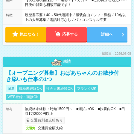
【現在も積極採用中！急募！】2カ月～ ■ご応募から最短2～3
期間
の方へ 今ご覧のお仕事で希望する勤務時間と、もう1つのお仕事
日後の就業も相談可能です！
の勤務時間。 合計で週40時間を超える場合は応募できません。
履歴書不要
/
40～50代活躍中
/
服装自由
/
シフト勤務
/
10名以
特徴
上の大量募集
/
電話対応なし
/
パソコンスキル不要
気になる！
応募する
詳細へ
掲載日：2026.08.08
未読
【オープニング募集】おばあちゃんのお散歩付
き添いも仕事の1つ
派遣
職種未経験OK
社会人未経験OK
ブランクOK
WEB登録・面接OK
無資格未経験：時給1500円～ ■週払いOK ■扶養内OK ■日
給与
収1万2000円以上
交通費別途支給あり
交通費全額支給
交通費