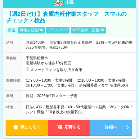
未読
【週2日だけ】倉庫内軽作業スタッフ スマホの
チェック・検品
派遣
職種未経験OK
ブランクOK
WEB登録・面接OK
時給1400円 ※実働8時間を超える勤務、22時～翌5時勤務の場
給与
合25％割増：時給1750円
千葉県船橋市
勤務地
南船橋駅から徒歩10分程度
スマートフォンを取り扱う倉庫
(1)9:00～18:00（実働8時間） (2)10:00～18:00（実働7時間）
勤務時間
(3)10:00～17:00（実働6時間） ※時間帯選べます ※休憩60分
長期 2026年9月スタート予定
期間
日払いOK
/
履歴書不要
/
40～50代活躍中
/
副業・WワークOK
/
特徴
シフト勤務
/
10名以上の大量募集
気になる！
応募する
詳細へ