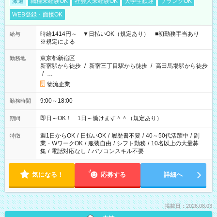
派遣
職種未経験OK
社会人未経験OK
大学生歓迎
ブランクOK
WEB登録・面接OK
時給1414円～ ▼日払いOK（規定あり） ■初勤務手当あり
給与
※規定による
東京都新宿区
勤務地
新宿駅から徒歩
/
新宿三丁目駅から徒歩
/
高田馬場駅から徒歩
/
…
物流企業
9:00～18:00
勤務時間
即日～OK！ 1日～働けます＾＾（規定あり）
期間
週1日からOK
/
日払いOK
/
履歴書不要
/
40～50代活躍中
/
副
特徴
業・WワークOK
/
服装自由
/
シフト勤務
/
10名以上の大量募
集
/
電話対応なし
/
パソコンスキル不要
気になる！
応募する
詳細へ
掲載日：2026.08.03