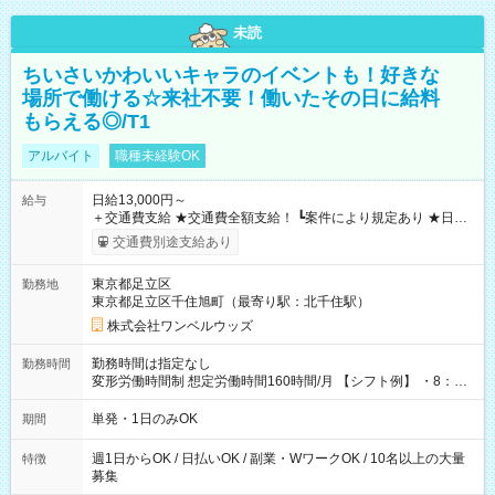
未読
ちいさいかわいいキャラのイベントも！好きな
場所で働ける☆来社不要！働いたその日に給料
もらえる◎/T1
アルバイト
職種未経験OK
日給13,000円～
給与
＋交通費支給 ★交通費全額支給！ ┗案件により規定あり ★日払
いOK！（規定あり） ┗働いたその日に現金GET♪ お仕事後はコ
交通費別途支給あり
ンビニATMから 日払い分を引き落とせます！ 【試用期間】試
用期間なし
東京都足立区
勤務地
東京都足立区千住旭町（最寄り駅：北千住駅）
株式会社ワンベルウッズ
勤務時間は指定なし
勤務時間
変形労働時間制 想定労働時間160時間/月 【シフト例】 ・8：00
～21：00
単発・1日のみOK
期間
週1日からOK / 日払いOK / 副業・WワークOK / 10名以上の大量
特徴
募集