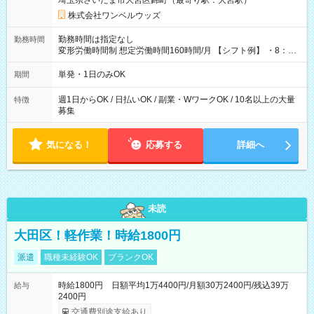
埼玉県さいたま市大宮区錦町（最寄り駅：大宮駅）
株式会社ワンベルウッズ
勤務時間は指定なし
勤務時間
変形労働時間制 想定労働時間160時間/月 【シフト例】 ・8：00
～21：00
単発・1日のみOK
期間
週1日からOK / 日払いOK / 副業・WワークOK / 10名以上の大量
特徴
募集
気になる！
応募する
詳細へ
未読
大田区！軽作業！時給1800円
派遣
職種未経験OK
ブランクOK
時給1800円 日額平均1万4400円/月額30万2400円/残込39万
給与
2400円
交通費別途支給あり