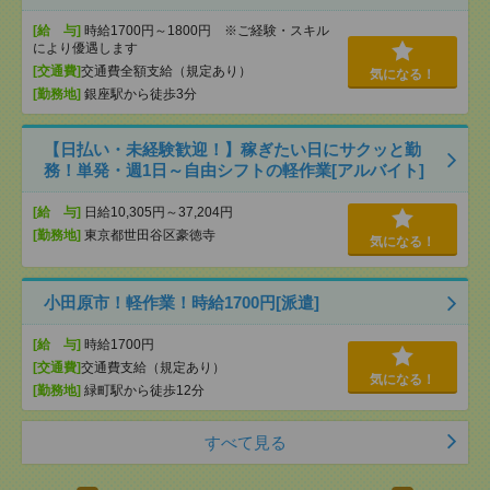
[給 与]
時給1700円～1800円 ※ご経験・スキル
により優遇します
[交通費]
交通費全額支給（規定あり）
気になる！
[勤務地]
銀座駅から徒歩3分
【日払い・未経験歓迎！】稼ぎたい日にサクッと勤
務！単発・週1日～自由シフトの軽作業[アルバイト]
[給 与]
日給10,305円～37,204円
[勤務地]
東京都世田谷区豪徳寺
気になる！
小田原市！軽作業！時給1700円[派遣]
[給 与]
時給1700円
[交通費]
交通費支給（規定あり）
気になる！
[勤務地]
緑町駅から徒歩12分
すべて見る