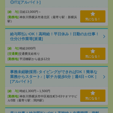
◎/T1[アルバイト]
[給 与]
日給13,000円～
[勤務地]
神奈川県横浜市港北区（最寄り駅：新横浜
気になる！
駅）
給与即払いOK！高時給！平日休み！日勤のお仕事！
仕分け作業等[派遣]
[給 与]
時給1600円
[交通費]
交通費支給有り
気になる！
[勤務地]
平沼橋駅から徒歩12分
事務未経験採用♪タイピングができればOK！簡単な
業務からスタート♪｜駅チカ徒歩5分｜週4日～OK｜
[アルバイト]
[給 与]
時給1,300円～1,500円
[勤務地]
神奈川県横浜市中区相生町3-63ヤオマサビ
気になる！
ル5階（最寄り駅：関内駅）