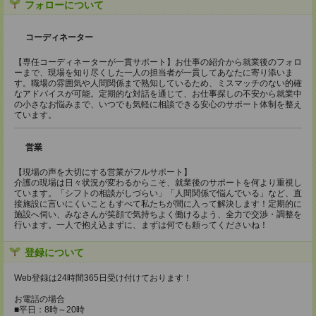
フォローについて
コーディネーター
【専任コーディネーターが一貫サポート】お仕事の紹介から就業後のフォロ
ーまで、現場を知り尽くした一人の担当者が一貫してあなたに寄り添いま
す。職場の雰囲気や人間関係まで熟知しているため、ミスマッチのない的確
なアドバイスが可能。定期的な対話を通じて、お仕事探しの不安から就業中
の小さなお悩みまで、いつでも気軽に相談できる安心のサポート体制を整え
ています。
営業
【現場の声を大切にする営業がフルサポート】
介護の現場は日々状況が変わるからこそ、就業後のサポートを何より重視し
ています。「シフトの相談がしづらい」「人間関係で悩んでいる」など、直
接施設に言いにくいこともすべて私たちが間に入って解決します！定期的に
施設へ伺い、みなさんが笑顔で気持ちよく働けるよう、全力で交渉・調整を
行います。一人で抱え込まずに、まずは何でも頼ってくださいね！
登録について
Web登録は24時間365日受け付けております！
お電話の場合
■平日：8時～20時