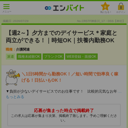
0
メニュー
気になる！
ログイン
掲載日 :2026
/
07
/
29
No.CRSTF神奈川_17・DSS【本社】
【週2～】夕方までのデイサービス＊家庭と
両立ができる！｜時短OK｜扶養内勤務OK
職種：
介護関連
派遣
職種未経験OK
ブランクOK
WEB登録・面接OK
＼1日5時間から勤務OK！／短い時間で効率良く稼
げる！日払いもOK！
▼負担が少ないデイサービスでのお仕事です！ 比較的元気なお年
...
もっとみる
応募が集まった時点で掲載終了
この求人は応募が集まり次第、掲載終了致します。予めご理解くださ
い。