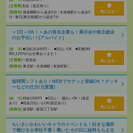
[交通費]
支給（規定有り）
気になる！
[勤務地]
後楽園駅から徒歩5分
/
水道橋駅から徒歩5
分
/
春日(東京都)駅から徒歩7分
＜1日～OK！＞あの有名企業も！展示会や株主総会
のお手伝い！[アルバイト]
[給 与]
■日給16,840円～ ■日払いOK ■実働3時
間5,120円のお仕事あります！
[交通費]
一部支給
気になる！
[勤務地]
東京駅
/
水道橋駅
/
有楽町駅
/
…
短時間シフトあり！WEBでサクッと登録OK＊クッキ
ーなどの仕分け[派遣]
[給 与]
時給1500円 ■日払い・週払いOK！(規定
あり) ■現金日払いもOK(規定あり)
気になる！
[勤務地]
新宿駅
/
新宿三丁目駅
ちいさいかわいいキャラのイベントも！好きな場所
で働ける☆来社不要！働いたその日に給料もらえる