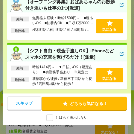
【オープニング募集】おばあちゃんのお散歩
付き添いも仕事の1つ[派遣]
気になる！
電話応募
無資格未経験：時給1500円～ ■週払
給与
いOK ■扶養内OK ■日収1万2000円
メール
LINE
以上
で送る
で送る
桜木町駅 / 石川町駅 / 日ノ出町駅 / …
気になる!
勤務地
シェア
ツイート
ブックマーク
【シフト自由・現金手渡しOK】iPhoneなど
スマホの充電を繋げるだけ！[派遣]
時給1414円～ ▼日払いOK（規定あ
給与
あなたの閲覧履歴からの
り） ■初勤務手当あり ※規定によ
おすすめ
る
新宿駅から徒歩 / 新宿三丁目駅から徒
気になる!
勤務地
歩 / 高田馬場駅から徒歩 / …
【オープニング募集】おばあちゃんのお散歩付き添
スキップ
どちらも気になる！
いも仕事の1つ[派遣]
しばらく表示しない
[給 与]
無資格未経験：時給1500円～ ■週払い
OK ■扶養内OK ■日収1万2000円以上
[交通費]
交通費全額支給
気になる！