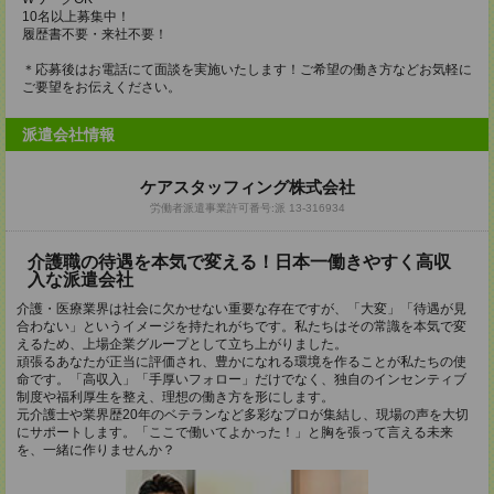
10名以上募集中！
履歴書不要・来社不要！
＊応募後はお電話にて面談を実施いたします！ご希望の働き方などお気軽に
ご要望をお伝えください。
派遣会社情報
ケアスタッフィング株式会社
労働者派遣事業許可番号:派 13-316934
介護職の待遇を本気で変える！日本一働きやすく高収
入な派遣会社
介護・医療業界は社会に欠かせない重要な存在ですが、「大変」「待遇が見
合わない」というイメージを持たれがちです。私たちはその常識を本気で変
えるため、上場企業グループとして立ち上がりました。
頑張るあなたが正当に評価され、豊かになれる環境を作ることが私たちの使
命です。「高収入」「手厚いフォロー」だけでなく、独自のインセンティブ
制度や福利厚生を整え、理想の働き方を形にします。
元介護士や業界歴20年のベテランなど多彩なプロが集結し、現場の声を大切
にサポートします。「ここで働いてよかった！」と胸を張って言える未来
を、一緒に作りませんか？