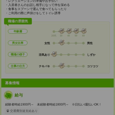
・レクリエーションの準備やお手伝い
・入居者さんのお話し相手になって仲を深める
・食事をスプーンで運んで食べてもらったり
・ご利用の際に声掛けをしてトイレ誘導
職場の雰囲気
年齢層
20代
30
40
50
60
男女比率
女性
男性
職場の様子
活気あり
しずか
仕事の仕方
テキパキ
コツコツ
募集情報
給与
経験者時給1900円～ 未経験者時給1800円～ ※日払い/週払いOK！
交通費別途支給あり