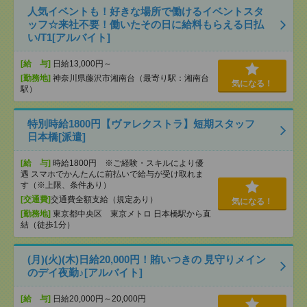
人気イベントも！好きな場所で働けるイベントスタ
ッフ☆来社不要！働いたその日に給料もらえる日払
い/T1[アルバイト]
[給 与]
日給13,000円～
[勤務地]
神奈川県藤沢市湘南台（最寄り駅：湘南台
気になる！
駅）
特別時給1800円【ヴァレクストラ】短期スタッフ
日本橋[派遣]
[給 与]
時給1800円 ※ご経験・スキルにより優
遇 スマホでかんたんに前払いで給与が受け取れま
す（※上限、条件あり）
[交通費]
交通費全額支給（規定あり）
気になる！
[勤務地]
東京都中央区 東京メトロ 日本橋駅から直
結（徒歩1分）
(月)(火)(木)日給20,000円！賄いつきの 見守りメイン
のデイ夜勤♪[アルバイト]
[給 与]
日給20,000円～20,000円