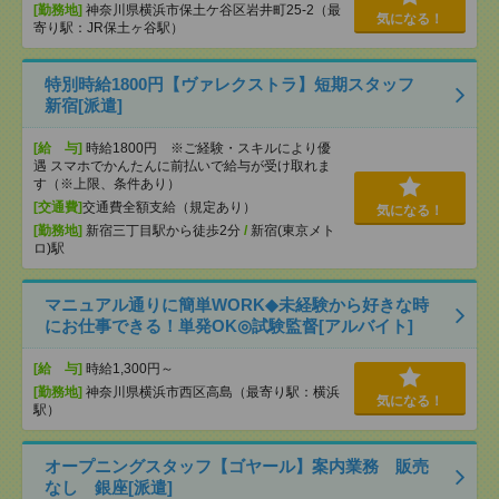
[勤務地]
神奈川県横浜市保土ケ谷区岩井町25-2（最
気になる！
寄り駅：JR保土ヶ谷駅）
特別時給1800円【ヴァレクストラ】短期スタッフ
新宿[派遣]
[給 与]
時給1800円 ※ご経験・スキルにより優
遇 スマホでかんたんに前払いで給与が受け取れま
す（※上限、条件あり）
[交通費]
交通費全額支給（規定あり）
気になる！
[勤務地]
新宿三丁目駅から徒歩2分
/
新宿(東京メト
ロ)駅
マニュアル通りに簡単WORK◆未経験から好きな時
にお仕事できる！単発OK◎試験監督[アルバイト]
[給 与]
時給1,300円～
[勤務地]
神奈川県横浜市西区高島（最寄り駅：横浜
気になる！
駅）
オープニングスタッフ【ゴヤール】案内業務 販売
なし 銀座[派遣]