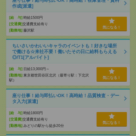
座り仕事！給与即払いOK！高時給！在庫管理・資料
作成[派遣]
[給 与]
時給1500円
[交通費]
交通費支給有り
気になる！
[勤務地]
藤沢駅
ちいさいかわいいキャラのイベントも！好きな場所
で働ける☆来社不要！働いたその日に給料もらえる
◎/T1[アルバイト]
[給 与]
日給13,000円～
[勤務地]
東京都世田谷区北沢（最寄り駅：下北沢
気になる！
駅）
座り仕事！給与即払いOK！高時給！品質検査・デー
タ入力[派遣]
[給 与]
時給1800円
[交通費]
交通費支給有り
気になる！
[勤務地]
みどりの駅から徒歩20分