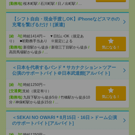
[勤務地]
桜木町駅
/
石川町駅
/
日ノ出町駅
/
…
【シフト自由・現金手渡しOK】iPhoneなどスマホの
充電を繋げるだけ！[派遣]
[給 与]
時給1414円～ ▼日払いOK（規定あ
り） ■初勤務手当あり ※規定による
[勤務地]
新宿駅から徒歩
/
新宿三丁目駅から徒歩
/
気になる！
高田馬場駅から徒歩
/
…
＜日本を代表するバンド＊サカナクション＞ツアー
公演のサポートバイト＠日本武道館[アルバイト]
[給 与]
時給1250円～
[交通費]
支給（規定有り）
気になる！
[勤務地]
九段下駅から徒歩5分
/
竹橋駅から徒歩10
分
/
神保町駅から徒歩15分
/
…
＜SEKAI NO OWARI＊8月15日・16日＞ドーム公演
のサポートバイト[アルバイト]
[給 与]
時給1250円～