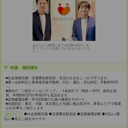
あなたのご希望に合うお仕事を紹介しま
す！ フォローは私たちにおまかせくださ
い！
待遇・福利厚生
■社会保険完備・交通費全額支給：生活の土台をしっかり守ります。
■選べる給料日と業界最安級手数料：日払・週払・月払対応。手数料55円
～。
■独自の「ご紹介インセンティブ」：1名紹介で「時給＋30円」相当を加
算。年間約6万円の年収UPも見込めます。
■定期健康診断：年1回実施で心身の健康をサポート。
■全国対応：東京、大阪、名古屋など全国に拠点拡大中。希望エリアで最適
なお仕事をご紹介します。
◆社会保険完備 ◆交通費全額支給 ◆定期健康診断 ◆日払い/週
ポイント！
払い◆友人ご紹介ボーナス