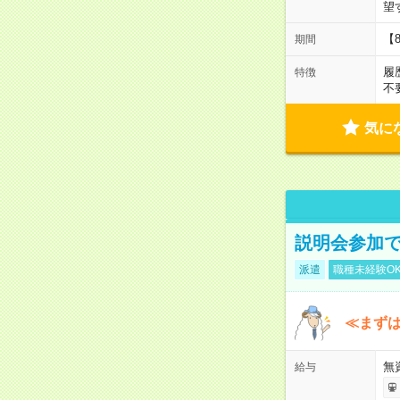
望
【
期間
履
特徴
不
気に
説明会参加で
派遣
職種未経験O
≪まずは
無
給与