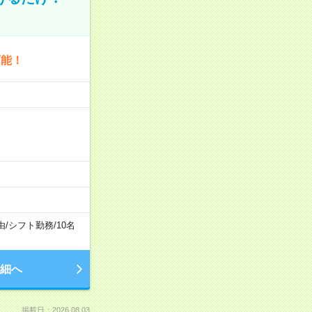
可能！
由
/
シフト勤務
/
10名
細へ
掲載日：2026.08.03