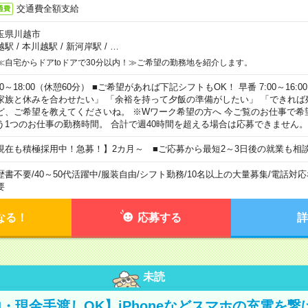
交通費全額支給
通費
玉県川越市
越駅
/
本川越駅
/
新河岸駅
/
…
≪自宅からドアtoドアで30分以内！≫ご希望の勤務地を紹介します。
00～18:00（休憩60分） ■ご希望があれば下記シフトもOK！ 早番 7:00～16:00 遅
家族と休みを合わせたい」 「余裕を持って夕飯の準備がしたい」 「できれば
ど、ご希望を教えてくださいね。 ※Wワーク希望の方へ 今ご覧のお仕事で希
う1つのお仕事の勤務時間。 合計で週40時間を超える場合は応募できません。
現在も積極採用中！急募！】2カ月～ ■ご応募から最短2～3日後の就業も相
歴書不要
/
40～50代活躍中
/
服装自由
/
シフト勤務
/
10名以上の大量募集
/
電話対応
要
なる！
応募する
詳
未読
・現金手渡しOK】iPhoneなどスマホの充電を繋