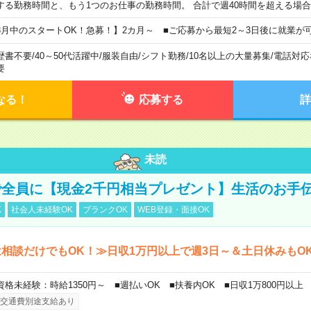
する勤務時間と、もう1つのお仕事の勤務時間。 合計で週40時間を超える場
8月中のスタートOK！急募！】2カ月～ ■ご応募から最短2～3日後に就業が
歴書不要
/
40～50代活躍中
/
服装自由
/
シフト勤務
/
10名以上の大量募集
/
電話対応
要
なる！
応募する
詳
未読
全員に【現金2千円相当プレゼント】生活のお手
K
社会人未経験OK
ブランクOK
WEB登録・面接OK
相談だけでもOK！≫日収1万円以上で週3日～＆土日休みもO
資格未経験：時給1350円～ ■週払いOK ■扶養内OK ■日収1万800円以上
交通費別途支給あり