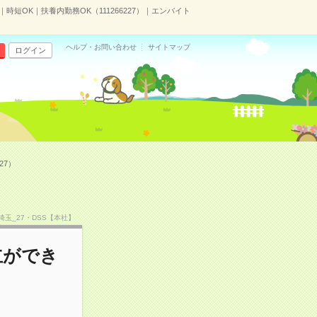
短OK｜扶養内勤務OK（111266227）｜エンバイト
ヘルプ・お問い合わせ
サイトマップ
ログイン
27）
TF埼玉_27・DSS【本社】
立ができ