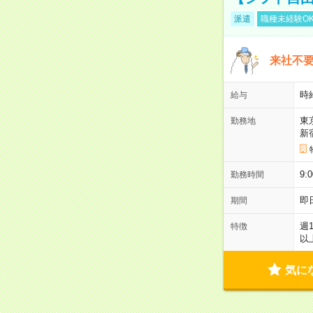
派遣
職種未経験O
来社不要
時
給与
東
勤務地
新
9:
勤務時間
即
期間
週
特徴
以
気に