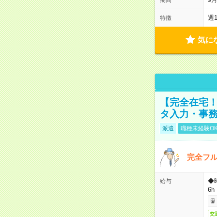
週
特徴
気に
【完全在宅！
タ入力・事
派遣
職種未経験O
完全フ
◆
給与
6h
交