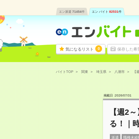
エン派遣
71454
件
エン バイト
82531
件
0
気になるリスト
保存した希
バイトTOP
関東
埼玉県
八潮市
【週
掲載日 :
2026
/
07
/
31
【週2
る！｜時
派遣
職種未経