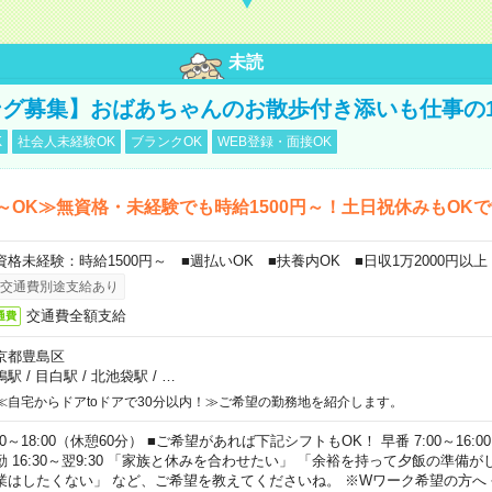
未読
グ募集】おばあちゃんのお散歩付き添いも仕事の
K
社会人未経験OK
ブランクOK
WEB登録・面接OK
～OK≫無資格・未経験でも時給1500円～！土日祝休みもOK
資格未経験：時給1500円～ ■週払いOK ■扶養内OK ■日収1万2000円以上
交通費別途支給あり
交通費全額支給
通費
京都豊島区
鴨駅
/
目白駅
/
北池袋駅
/
…
≪自宅からドアtoドアで30分以内！≫ご希望の勤務地を紹介します。
00～18:00（休憩60分） ■ご希望があれば下記シフトもOK！ 早番 7:00～16:00 遅
勤 16:30～翌9:30 「家族と休みを合わせたい」 「余裕を持って夕飯の準備
業はしたくない」 など、ご希望を教えてくださいね。 ※Wワーク希望の方へ