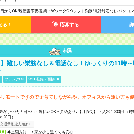
1日からOK
/
履歴書不要
/
副業・WワークOK
/
シフト勤務
/
電話対応なし
/
パソコン
なる！
応募する
詳
未読
】難しい業務なし＆電話なし！ゆっくりの11時～
務
K
ブランクOK
WEB登録・面接OK
ルリモートですので子育てしながらや、オフィスから遠い方も
時給1,700円＊日払い・週払いOK＊昇給あり♪【月収例】 ・約204,000円 （時給1
 × 20日）
交通費別途支給あり
◆全額支給 ＊家が少し遠くても安心！
通費