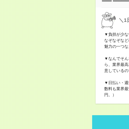
＼1
▼負担が少な
なぞなぞなど
魅力の一つな
▼なんでそん
ら、業界最高
意しているの
▼日払い・週
数料も業界最
円。）