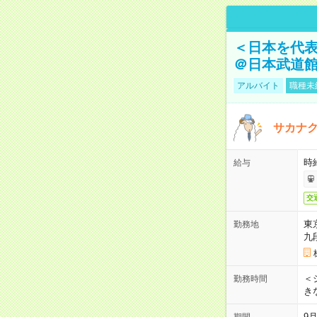
＜日本を代
＠日本武道
アルバイト
職種未
サカナク
時
給与
交
東
勤務地
九
＜シ
勤務時間
き
9
期間