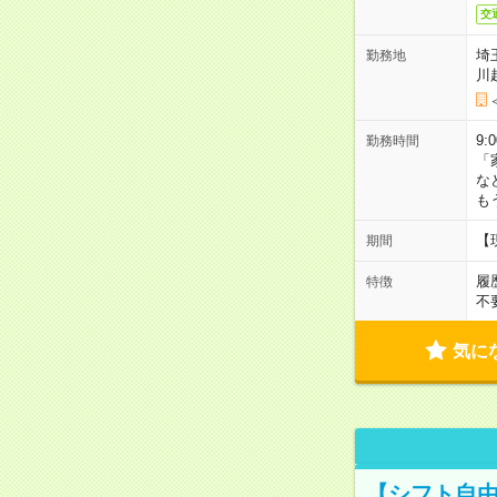
交
埼
勤務地
川
9:
勤務時間
「
な
も
【
期間
履
特徴
不
気に
【シフト自由