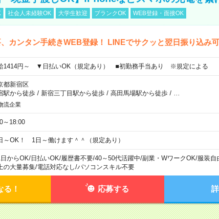
K
社会人未経験OK
大学生歓迎
ブランクOK
WEB登録・面接OK
、カンタン手続きWEB登録！ LINEでサクッと翌日振り込み
給1414円～ ▼日払いOK（規定あり） ■初勤務手当あり ※規定による
京都新宿区
宿駅から徒歩
/
新宿三丁目駅から徒歩
/
高田馬場駅から徒歩
/
…
物流企業
00～18:00
日～OK！ 1日～働けます＾＾（規定あり）
1日からOK
/
日払いOK
/
履歴書不要
/
40～50代活躍中
/
副業・WワークOK
/
服装自
上の大量募集
/
電話対応なし
/
パソコンスキル不要
なる！
応募する
詳