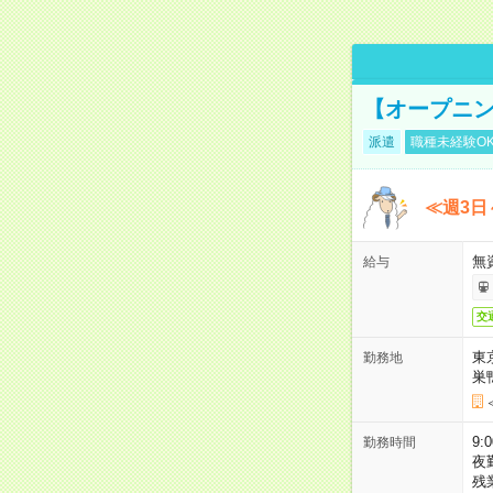
【オープニン
派遣
職種未経験O
≪週3日
無
給与
交
東
勤務地
巣
9:
勤務時間
夜
残