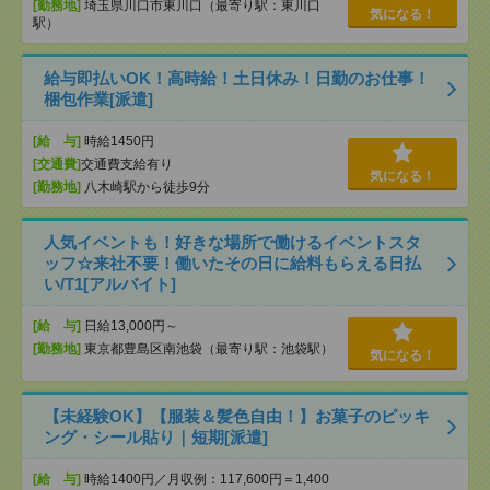
[勤務地]
埼玉県川口市東川口（最寄り駅：東川口
気になる！
駅）
給与即払いOK！高時給！土日休み！日勤のお仕事！
梱包作業[派遣]
[給 与]
時給1450円
[交通費]
交通費支給有り
気になる！
[勤務地]
八木崎駅から徒歩9分
人気イベントも！好きな場所で働けるイベントスタ
ッフ☆来社不要！働いたその日に給料もらえる日払
い/T1[アルバイト]
[給 与]
日給13,000円～
[勤務地]
東京都豊島区南池袋（最寄り駅：池袋駅）
気になる！
【未経験OK】【服装＆髪色自由！】お菓子のピッキ
ング・シール貼り｜短期[派遣]
[給 与]
時給1400円／月収例：117,600円＝1,400