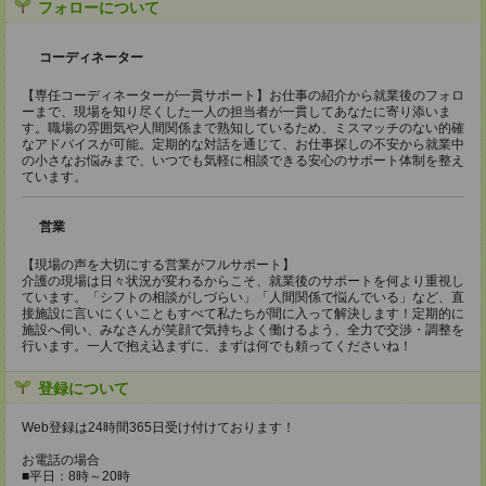
フォローについて
コーディネーター
【専任コーディネーターが一貫サポート】お仕事の紹介から就業後のフォロ
ーまで、現場を知り尽くした一人の担当者が一貫してあなたに寄り添いま
す。職場の雰囲気や人間関係まで熟知しているため、ミスマッチのない的確
なアドバイスが可能。定期的な対話を通じて、お仕事探しの不安から就業中
の小さなお悩みまで、いつでも気軽に相談できる安心のサポート体制を整え
ています。
営業
【現場の声を大切にする営業がフルサポート】
介護の現場は日々状況が変わるからこそ、就業後のサポートを何より重視し
ています。「シフトの相談がしづらい」「人間関係で悩んでいる」など、直
接施設に言いにくいこともすべて私たちが間に入って解決します！定期的に
施設へ伺い、みなさんが笑顔で気持ちよく働けるよう、全力で交渉・調整を
行います。一人で抱え込まずに、まずは何でも頼ってくださいね！
登録について
Web登録は24時間365日受け付けております！
お電話の場合
■平日：8時～20時