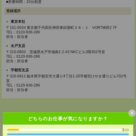
■所要時間：20分程度
登録場所
東京本社
〒101-0034 東京都千代田区神田東紺屋町２８－１ VORT神田2 7F
TEL：0120-936-286
担当：担当者
水戸支店
〒310-0803 茨城県水戸市城南1-2-43 NKCビル3階302号室
TEL：0120-936-286
担当：担当者
宇都宮支店
〒320-0811 栃木県宇都宮市大通り4丁目1-20宇都宮けやき通りビル702号
室
TEL：0120-936-286
担当：担当者
×
どちらのお仕事が気になりますか？
応募ページへ
1
/10