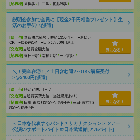
[勤務地]
巣鴨駅
/
目白駅
/
北池袋駅
/
…
説明会参加で全員に【現金2千円相当プレゼント】生
活のお手伝い[派遣]
[給 与]
無資格未経験：時給1350円～ ■週払い
OK ■扶養内OK ■日収1万800円以上
[交通費]
交通費全額支給
気になる！
[勤務地]
春日部駅
/
南桜井駅
/
一ノ割駅
/
…
＼！完全在宅！／土日含む週2～OK<講座受付
>@2400円[派遣]
[給 与]
時給2400円＋交
[交通費]
交通費実費支給（当社規定あり）
気になる！
[勤務地]
田町(東京都)駅から徒歩4分
/
三田(東京都)
駅から徒歩7分
＜日本を代表するバンド＊サカナクション＞ツアー
公演のサポートバイト＠日本武道館[アルバイト]