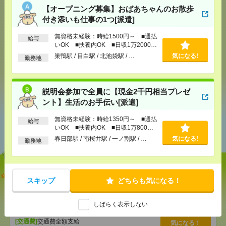
【オープニング募集】おばあちゃんのお散歩
気になる！
電話応募
付き添いも仕事の1つ[派遣]
無資格未経験：時給1500円～ ■週払
給与
いOK ■扶養内OK ■日収1万2000円
メール
LINE
で送る
で送る
以上
巣鴨駅 / 目白駅 / 北池袋駅 / …
気になる!
勤務地
シェア
ツイート
ブックマーク
説明会参加で全員に【現金2千円相当プレゼ
ント】生活のお手伝い[派遣]
無資格未経験：時給1350円～ ■週払
あなたの閲覧履歴からの
給与
いOK ■扶養内OK ■日収1万800円
おすすめ
以上
春日部駅 / 南桜井駅 / 一ノ割駅 / …
気になる!
勤務地
【オープニング募集】おばあちゃんのお散歩付き添
スキップ
どちらも気になる！
いも仕事の1つ[派遣]
[給 与]
無資格未経験：時給1500円～ ■週払い
しばらく表示しない
OK ■扶養内OK ■日収1万2000円以上
[交通費]
交通費全額支給
気になる！