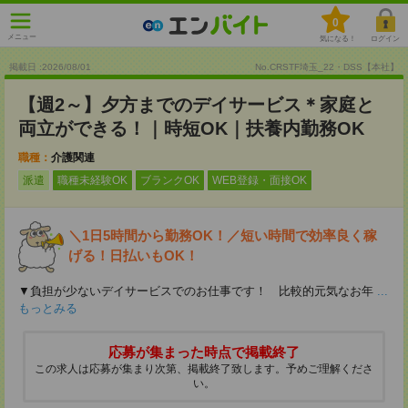
0
メニュー
気になる！
ログイン
掲載日 :2026
/
08
/
01
No.CRSTF埼玉_22・DSS【本社】
【週2～】夕方までのデイサービス＊家庭と
両立ができる！｜時短OK｜扶養内勤務OK
職種：
介護関連
派遣
職種未経験OK
ブランクOK
WEB登録・面接OK
＼1日5時間から勤務OK！／短い時間で効率良く稼
げる！日払いもOK！
▼負担が少ないデイサービスでのお仕事です！ 比較的元気なお年
...
もっとみる
応募が集まった時点で掲載終了
この求人は応募が集まり次第、掲載終了致します。予めご理解くださ
い。