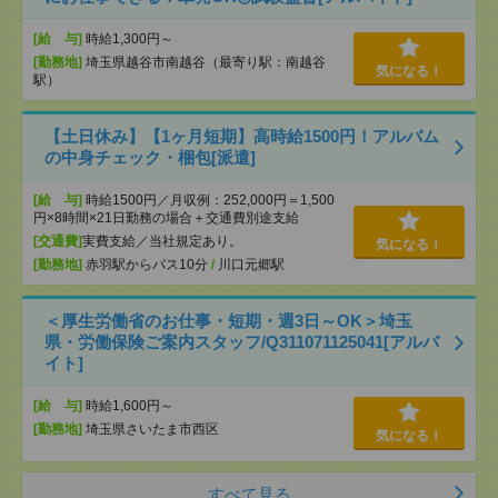
[給 与]
時給1,300円～
[勤務地]
埼玉県越谷市南越谷（最寄り駅：南越谷
気になる！
駅）
【土日休み】【1ヶ月短期】高時給1500円！アルバム
の中身チェック・梱包[派遣]
[給 与]
時給1500円／月収例：252,000円＝1,500
円×8時間×21日勤務の場合＋交通費別途支給
[交通費]
実費支給／当社規定あり。
気になる！
[勤務地]
赤羽駅からバス10分
/
川口元郷駅
＜厚生労働省のお仕事・短期・週3日～OK＞埼玉
県・労働保険ご案内スタッフ/Q311071125041[アルバ
イト]
[給 与]
時給1,600円～
[勤務地]
埼玉県さいたま市西区
気になる！
すべて見る