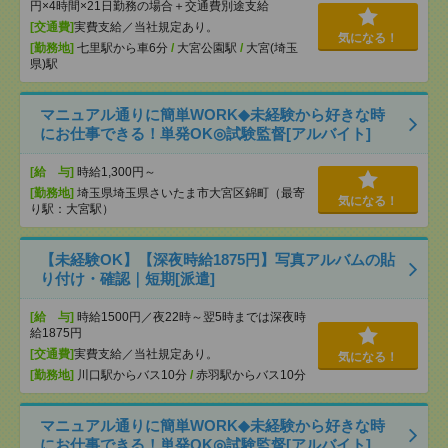
円×4時間×21日勤務の場合＋交通費別途支給
[交通費]
実費支給／当社規定あり。
気になる！
[勤務地]
七里駅から車6分
/
大宮公園駅
/
大宮(埼玉
県)駅
マニュアル通りに簡単WORK◆未経験から好きな時
にお仕事できる！単発OK◎試験監督[アルバイト]
[給 与]
時給1,300円～
[勤務地]
埼玉県埼玉県さいたま市大宮区錦町（最寄
気になる！
り駅：大宮駅）
【未経験OK】【深夜時給1875円】写真アルバムの貼
り付け・確認｜短期[派遣]
[給 与]
時給1500円／夜22時～翌5時までは深夜時
給1875円
[交通費]
実費支給／当社規定あり。
気になる！
[勤務地]
川口駅からバス10分
/
赤羽駅からバス10分
マニュアル通りに簡単WORK◆未経験から好きな時
にお仕事できる！単発OK◎試験監督[アルバイト]