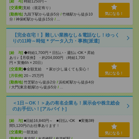
[給 与]
時給1250円～
[交通費]
支給（規定有り）
気になる！
[勤務地]
九段下駅から徒歩5分
/
竹橋駅から徒歩10
分
/
神保町駅から徒歩15分
/
…
【完全在宅！】難しい業務なし＆電話なし！ゆっく
りの11時～時短＊データ入力・事務[派遣]
[給 与]
◆時給1,700円＊日払い・週払いOK＊昇給
あり♪【月収例】 ・約204,000円 （時給1,700
円 × 実働6h × 20日）
[交通費]
◆全額支給 ＊家が少し遠くても安心！
気になる！
[月収例]
20～25万円
[勤務地]
竹芝駅から徒歩2分
/
浜松町駅から徒歩4分
/
大門(東京都)駅から徒歩5分
/
…
＜1日～OK！＞あの有名企業も！展示会や株主総会
のお手伝い！[アルバイト]
[給 与]
■日給16,840円～ ■日払いOK ■実働3時
間5,120円のお仕事あります！
[交通費]
一部支給
気になる！
[勤務地]
東京駅
/
水道橋駅
/
有楽町駅
/
…