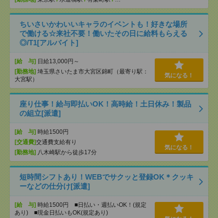
ちいさいかわいいキャラのイベントも！好きな場所
で働ける☆来社不要！働いたその日に給料もらえる
◎/T1[アルバイト]
[給 与]
日給13,000円～
[勤務地]
埼玉県さいたま市大宮区錦町（最寄り駅：
気になる！
大宮駅）
座り仕事！給与即払いOK！高時給！土日休み！製品
の組立[派遣]
[給 与]
時給1500円
[交通費]
交通費支給有り
気になる！
[勤務地]
八木崎駅から徒歩17分
短時間シフトあり！WEBでサクッと登録OK＊クッキ
ーなどの仕分け[派遣]
[給 与]
時給1500円 ■日払い・週払いOK！(規定
あり) ■現金日払いもOK(規定あり)