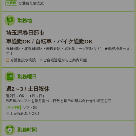
交通費全額支給
交通費
勤務地
埼玉県春日部市
車通勤OK / 自転車・バイク通勤OK
春日部駅・北春日部駅・南桜井駅・武里駅・一ノ割駅など ★勤務地選べま
す！
介護施設や病院 ※ご自宅近辺からご案内可能
勤務曜日
週2～3 / 土日祝休
週2日～OK！（月～日）
※希望のシフトを毎月提出（日数と曜日の組み合わせや固定も可）
シフト制
休日休暇
※土日祝休みもOK！
勤務時間