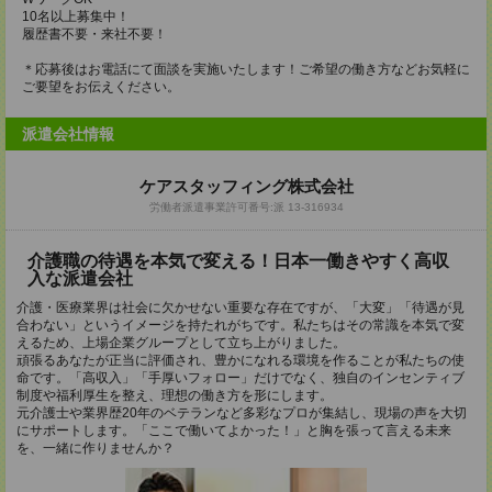
10名以上募集中！
履歴書不要・来社不要！
＊応募後はお電話にて面談を実施いたします！ご希望の働き方などお気軽に
ご要望をお伝えください。
派遣会社情報
ケアスタッフィング株式会社
労働者派遣事業許可番号:派 13-316934
介護職の待遇を本気で変える！日本一働きやすく高収
入な派遣会社
介護・医療業界は社会に欠かせない重要な存在ですが、「大変」「待遇が見
合わない」というイメージを持たれがちです。私たちはその常識を本気で変
えるため、上場企業グループとして立ち上がりました。
頑張るあなたが正当に評価され、豊かになれる環境を作ることが私たちの使
命です。「高収入」「手厚いフォロー」だけでなく、独自のインセンティブ
制度や福利厚生を整え、理想の働き方を形にします。
元介護士や業界歴20年のベテランなど多彩なプロが集結し、現場の声を大切
にサポートします。「ここで働いてよかった！」と胸を張って言える未来
を、一緒に作りませんか？