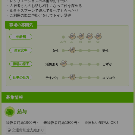
・レクリエーションの準備やお手伝い
・入居者さんのお話し相手になって仲を深める
・食事をスプーンで運んで食べてもらったり
・ご利用の際に声掛けをしてトイレ誘導
職場の雰囲気
年齢層
20代
30
40
50
60
男女比率
女性
男性
職場の様子
活気あり
しずか
仕事の仕方
テキパキ
コツコツ
募集情報
給与
経験者時給1900円～ 未経験者時給1800円～ ※日払い/週払いOK！
交通費別途支給あり