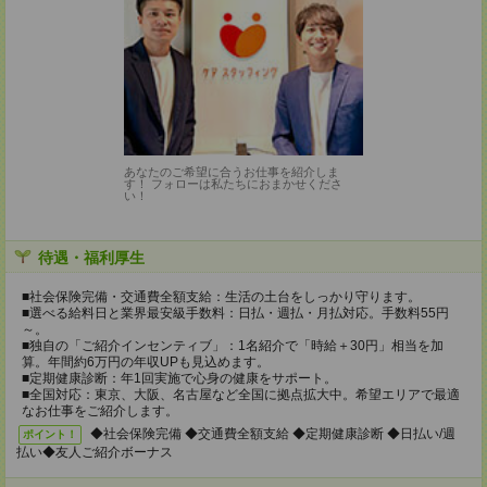
あなたのご希望に合うお仕事を紹介しま
す！ フォローは私たちにおまかせくださ
い！
待遇・福利厚生
■社会保険完備・交通費全額支給：生活の土台をしっかり守ります。
■選べる給料日と業界最安級手数料：日払・週払・月払対応。手数料55円
～。
■独自の「ご紹介インセンティブ」：1名紹介で「時給＋30円」相当を加
算。年間約6万円の年収UPも見込めます。
■定期健康診断：年1回実施で心身の健康をサポート。
■全国対応：東京、大阪、名古屋など全国に拠点拡大中。希望エリアで最適
なお仕事をご紹介します。
◆社会保険完備 ◆交通費全額支給 ◆定期健康診断 ◆日払い/週
ポイント！
払い◆友人ご紹介ボーナス