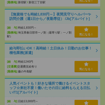
気になる！
[勤務地]
新宿駅
/
新宿三丁目駅
【無資格でも時給1,830円～】夜間見守りヘルパー✨
訪問介護（週1日から／夜勤専従） /Jb[アルバイト]
[給 与]
時給1,830円～
[勤務地]
埼玉県春日部市一ノ割（最寄り駅：一ノ割
気になる！
駅）
給与即払いOK！高時給！土日休み！日勤のお仕事！
梱包業務[派遣]
[給 与]
時給1240円
[交通費]
交通費支給有り
気になる！
[勤務地]
藤の牛島駅
人気イベントも！好きな場所で働けるイベントスタ
ッフ☆来社不要！働いたその日に給料もらえる日払
い/T1[アルバイト]
[給 与]
日給13,000円～