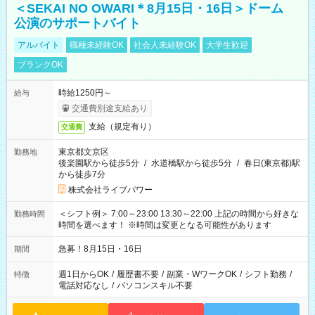
＜SEKAI NO OWARI＊8月15日・16日＞ドーム
公演のサポートバイト
アルバイト
職種未経験OK
社会人未経験OK
大学生歓迎
ブランクOK
時給1250円～
給与
交通費別途支給あり
支給（規定有り）
交通費
東京都文京区
勤務地
後楽園駅から徒歩5分
/
水道橋駅から徒歩5分
/
春日(東京都)駅
から徒歩7分
株式会社ライブパワー
＜シフト例＞ 7:00～23:00 13:30～22:00 上記の時間から好きな
勤務時間
時間を選べます！ ※時間は変更となる可能性があります
急募！8月15日・16日
期間
週1日からOK
/
履歴書不要
/
副業・WワークOK
/
シフト勤務
/
特徴
電話対応なし
/
パソコンスキル不要