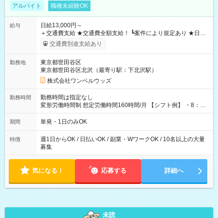
アルバイト
職種未経験OK
日給13,000円～
給与
＋交通費支給 ★交通費全額支給！ ┗案件により規定あり ★日払
いOK！（規定あり） ┗働いたその日に現金GET♪ お仕事後はコ
交通費別途支給あり
ンビニATMから 日払い分を引き落とせます！ 【試用期間】試
用期間なし
東京都世田谷区
勤務地
東京都世田谷区北沢（最寄り駅：下北沢駅）
株式会社ワンベルウッズ
勤務時間は指定なし
勤務時間
変形労働時間制 想定労働時間160時間/月 【シフト例】 ・8：00
～21：00
単発・1日のみOK
期間
週1日からOK / 日払いOK / 副業・WワークOK / 10名以上の大量
特徴
募集
気になる！
応募する
詳細へ
未読