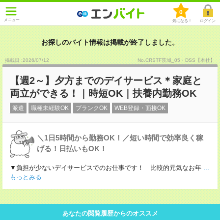
0
メニュー
気になる！
ログイン
お探しのバイト情報は掲載が終了しました。
掲載日 :2026
/
07
/
12
No.CRSTF茨城_05・DSS【本社】
【週2～】夕方までのデイサービス＊家庭と
両立ができる！｜時短OK｜扶養内勤務OK
派遣
職種未経験OK
ブランクOK
WEB登録・面接OK
＼1日5時間から勤務OK！／短い時間で効率良く稼
げる！日払いもOK！
▼負担が少ないデイサービスでのお仕事です！ 比較的元気なお年
...
もっとみる
あなたの閲覧履歴からのオススメ