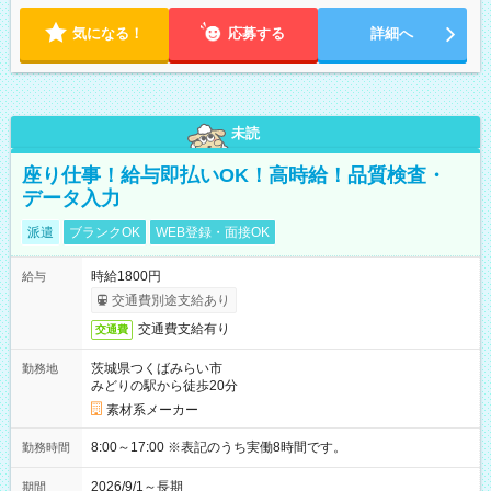
気になる！
応募する
詳細へ
未読
座り仕事！給与即払いOK！高時給！品質検査・
データ入力
派遣
ブランクOK
WEB登録・面接OK
時給1800円
給与
交通費別途支給あり
交通費支給有り
交通費
茨城県つくばみらい市
勤務地
みどりの駅から徒歩20分
素材系メーカー
8:00～17:00 ※表記のうち実働8時間です。
勤務時間
2026/9/1～長期
期間