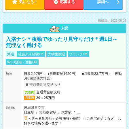
気になる！
応募する
詳細へ
掲載日：2026.08.08
未読
入浴ナシ＊夜勤でゆったり見守りだけ＊週1日～
無理なく働ける
派遣
社会人未経験OK
大学生歓迎
ブランクOK
WEB登録・面接OK
日収2.9万円～（日勤時給1650円） ■月収例23.7万円～（夜勤
給与
月8回勤務の場合）
交通費別途支給あり
交通費全額支給
交通費
20～25万円
月収例
茨城県日立市
勤務地
日立駅
/
常陸多賀駅
/
大甕駅
/
…
＜選べる勤務地＞介護施設や病院 ※ご自宅の近くなど、お
好きな場所を選べます！