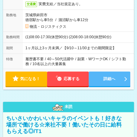
実費支給／当社規定あり。
交通費
茨城県鉾田市
勤務地
徳宿駅から車5分
/
涸沼駅から車12分
物流・ロジスティクス
(1)08:00-17:30(休憩90分) (2)08:00-18:00(休憩90分)
勤務時間
1ヶ月以上3ヶ月未満／【9/10～11/30までの期間限定】
期間
履歴書不要
/
40～50代活躍中
/
副業・WワークOK
/
シフト勤
特徴
務
/
10名以上の大量募集
気になる！
応募する
詳細へ
未読
ちいさいかわいいキャラのイベントも！好きな
場所で働ける☆来社不要！働いたその日に給料
もらえる◎/T1