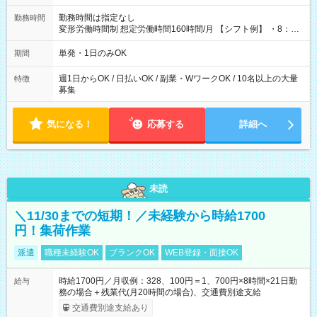
勤務時間は指定なし
勤務時間
変形労働時間制 想定労働時間160時間/月 【シフト例】 ・8：00
～21：00
単発・1日のみOK
期間
週1日からOK / 日払いOK / 副業・WワークOK / 10名以上の大量
特徴
募集
気になる！
応募する
詳細へ
未読
＼11/30までの短期！／未経験から時給1700
円！集荷作業
派遣
職種未経験OK
ブランクOK
WEB登録・面接OK
時給1700円／月収例：328、100円＝1、700円×8時間×21日勤
給与
務の場合＋残業代(月20時間の場合)、交通費別途支給
交通費別途支給あり