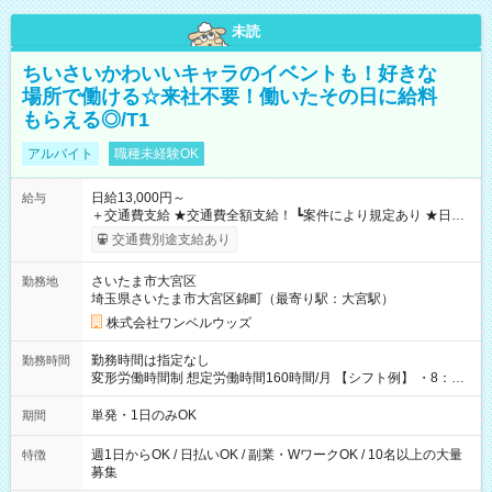
未読
ちいさいかわいいキャラのイベントも！好きな
場所で働ける☆来社不要！働いたその日に給料
もらえる◎/T1
アルバイト
職種未経験OK
日給13,000円～
給与
＋交通費支給 ★交通費全額支給！ ┗案件により規定あり ★日払
いOK！（規定あり） ┗働いたその日に現金GET♪ お仕事後はコ
交通費別途支給あり
ンビニATMから 日払い分を引き落とせます！ 【試用期間】試
用期間なし
さいたま市大宮区
勤務地
埼玉県さいたま市大宮区錦町（最寄り駅：大宮駅）
株式会社ワンベルウッズ
勤務時間は指定なし
勤務時間
変形労働時間制 想定労働時間160時間/月 【シフト例】 ・8：00
～21：00
単発・1日のみOK
期間
週1日からOK / 日払いOK / 副業・WワークOK / 10名以上の大量
特徴
募集