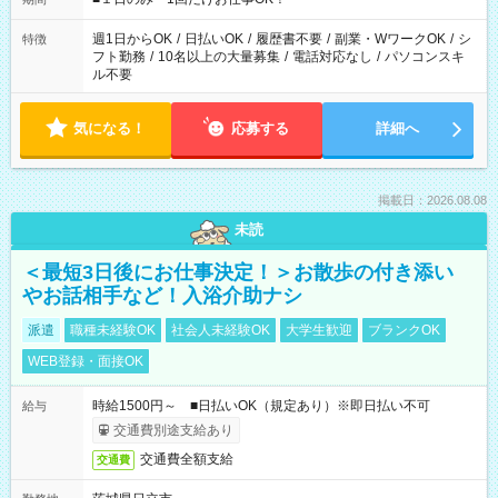
現場によって異なります。 ※勿論、休憩時間はあるのでご安心
ください！
週1日からOK
/
日払いOK
/
履歴書不要
/
副業・WワークOK
/
シ
特徴
フト勤務
/
10名以上の大量募集
/
電話対応なし
/
パソコンスキ
ル不要
気になる！
応募する
詳細へ
掲載日：2026.08.08
未読
＜最短3日後にお仕事決定！＞お散歩の付き添い
やお話相手など！入浴介助ナシ
派遣
職種未経験OK
社会人未経験OK
大学生歓迎
ブランクOK
WEB登録・面接OK
時給1500円～ ■日払いOK（規定あり）※即日払い不可
給与
交通費別途支給あり
交通費全額支給
交通費