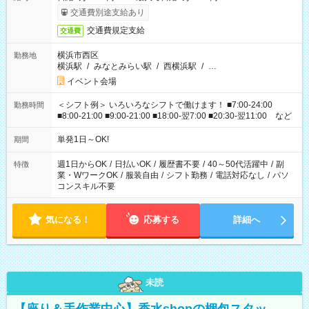
交通費別途支給あり
交通費規定支給
交通費
横浜市西区
勤務地
横浜駅
/
みなとみらい駅
/
西横浜駅
/
…
イベント会場
＜シフト例＞ いろいろなシフトで働けます！ ■7:00-24:00
勤務時間
■8:00-21:00 ■9:00-21:00 ■18:00-翌7:00 ■20:30-翌11:00 など
単発1日～OK!
期間
週1日からOK
/
日払いOK
/
履歴書不要
/
40～50代活躍中
/
副
特徴
業・WワークOK
/
服装自由
/
シフト勤務
/
電話対応なし
/
パソ
コンスキル不要
気になる！
応募する
詳細へ
未読