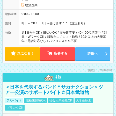
物流企業
9:00～18:00
勤務時間
即日～OK！ 1日～働けます＾＾（規定あり）
期間
週1日からOK
/
日払いOK
/
履歴書不要
/
40～50代活躍中
/
副
特徴
業・WワークOK
/
服装自由
/
シフト勤務
/
10名以上の大量募
集
/
電話対応なし
/
パソコンスキル不要
気になる！
応募する
詳細へ
掲載日：2026.08.03
未読
＜日本を代表するバンド＊サカナクション＞ツ
アー公演のサポートバイト＠日本武道館
アルバイト
職種未経験OK
社会人未経験OK
大学生歓迎
ブランクOK