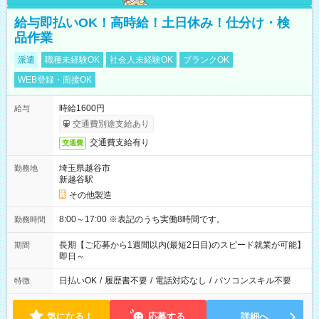
給与即払いOK！高時給！土日休み！仕分け・検
品作業
派遣
職種未経験OK
社会人未経験OK
ブランクOK
WEB登録・面接OK
時給1600円
給与
交通費別途支給あり
交通費支給有り
交通費
埼玉県越谷市
勤務地
新越谷駅
その他製造
8:00～17:00 ※表記のうち実働8時間です。
勤務時間
長期【ご応募から1週間以内(最短2日目)のスピード就業が可能】
期間
即日～
日払いOK
/
履歴書不要
/
電話対応なし
/
パソコンスキル不要
特徴
気になる！
応募する
詳細へ