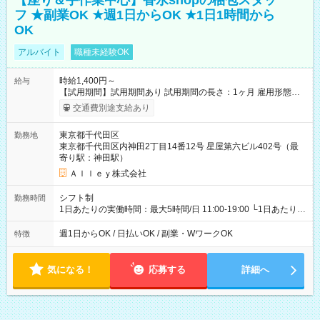
【座り＆手作業中心】香水shopの梱包スタッ
フ ★副業OK ★週1日からOK ★1日1時間から
OK
アルバイト
職種未経験OK
時給1,400円～
給与
【試用期間】試用期間あり 試用期間の長さ：1ヶ月 雇用形態、
給与は本採用時と同じです。
交通費別途支給あり
東京都千代田区
勤務地
東京都千代田区内神田2丁目14番12号 星屋第六ビル402号（最
寄り駅：神田駅）
Ａｌｌｅｙ株式会社
シフト制
勤務時間
1日あたりの実働時間：最大5時間/日 11:00-19:00 └1日あたりの
実働時間：1-5時間 └上記の時間帯内であれば、いつでも勤務可
能！ └平日・土曜日の中で、お好きな曜日でご勤務いただけま
週1日からOK / 日払いOK / 副業・WワークOK
特徴
す！ 【シフト例】 ・11:00～14:00 ・16:30～19:00 ・13:00～
18:00 などのように、自由な働き方が可能なお仕事です！
気になる！
応募する
詳細へ