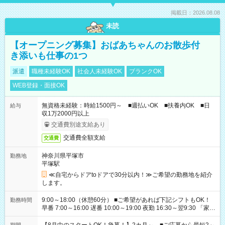
掲載日：2026.08.08
未読
【オープニング募集】おばあちゃんのお散歩付
き添いも仕事の1つ
派遣
職種未経験OK
社会人未経験OK
ブランクOK
WEB登録・面接OK
無資格未経験：時給1500円～ ■週払いOK ■扶養内OK ■日
給与
収1万2000円以上
交通費別途支給あり
交通費全額支給
交通費
神奈川県平塚市
勤務地
平塚駅
≪自宅からドアtoドアで30分以内！≫ご希望の勤務地を紹介
します。
9:00～18:00（休憩60分） ■ご希望があれば下記シフトもOK！
勤務時間
早番 7:00～16:00 遅番 10:00～19:00 夜勤 16:30～翌9:30 「家族
と休みを合わせたい」 「余裕を持って夕飯の準備がしたい」
「できれば残業はしたくない」 など、ご希望を教えてください