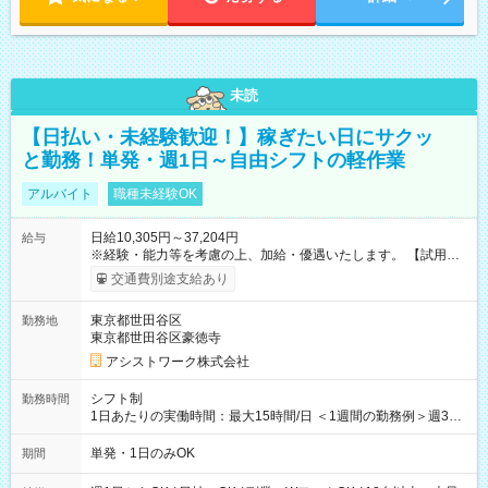
未読
【日払い・未経験歓迎！】稼ぎたい日にサクッ
と勤務！単発・週1日～自由シフトの軽作業
アルバイト
職種未経験OK
日給10,305円～37,204円
給与
※経験・能力等を考慮の上、加給・優遇いたします。 【試用期
間】試用期間なし
交通費別途支給あり
東京都世田谷区
勤務地
東京都世田谷区豪徳寺
アシストワーク株式会社
シフト制
勤務時間
1日あたりの実働時間：最大15時間/日 ＜1週間の勤務例＞週3回
勤務 勤務：月・水・金 休み：火・木・土・日 好きな時にお仕事
可能です！ ※1日あたりの最大実働時間は日勤、夜勤共に勤務し
単発・1日のみOK
期間
た時間になります。