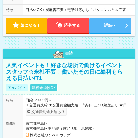
日払いOK
/
履歴書不要
/
電話対応なし
/
パソコンスキル不要
特徴
気になる！
応募する
詳細へ
未読
人気イベントも！好きな場所で働けるイベント
スタッフ☆来社不要！働いたその日に給料もら
える日払い/T1
アルバイト
職種未経験OK
日給13,000円～
給与
＋交通費支給 ★交通費全額支給！ ┗案件により規定あり ★日払
いOK！（規定あり） ┗働いたその日に現金GET♪ お仕事後はコ
交通費別途支給あり
ンビニATMから 日払い分を引き落とせます！ 【試用期間】試
用期間なし
東京都豊島区
勤務地
東京都豊島区南池袋（最寄り駅：池袋駅）
株式会社ワンベルウッズ