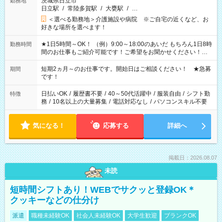
茨城県日立市
勤務地
日立駅
/
常陸多賀駅
/
大甕駅
/
…
＜選べる勤務地＞介護施設や病院 ※ご自宅の近くなど、お
好きな場所を選べます！
★1日5時間～OK！ （例）9:00～18:00のあいだ もちろん1日8時
勤務時間
間のお仕事もご紹介可能です！ご希望をお聞かせください！★
家庭の都合でお休みが必要な場合も遠慮なくご相談ください。
※週最低15時間以上の勤務が必要です
短期2ヵ月～のお仕事です。開始日はご相談ください！ ★急募
期間
です！
日払いOK
/
履歴書不要
/
40～50代活躍中
/
服装自由
/
シフト勤
特徴
務
/
10名以上の大量募集
/
電話対応なし
/
パソコンスキル不要
気になる！
応募する
詳細へ
掲載日：2026.08.07
未読
短時間シフトあり！WEBでサクッと登録OK＊
クッキーなどの仕分け
派遣
職種未経験OK
社会人未経験OK
大学生歓迎
ブランクOK