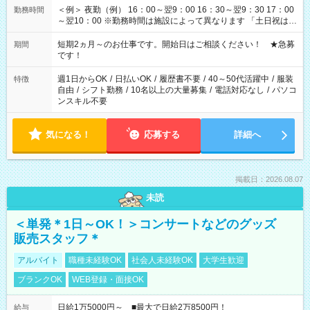
＜例＞ 夜勤（例） 16：00～翌9：00 16：30～翌9：30 17：00
勤務時間
～翌10：00 ※勤務時間は施設によって異なります 「土日祝は休
みたい」 「しっかり稼ぎたい」 「もう少し遅い時間から始めた
い」など ご希望にあったお仕事をご案内いたします。 ※未経験
短期2ヵ月～のお仕事です。開始日はご相談ください！ ★急募
期間
の方の場合は1～2ヶ月間は日中での仕事を経験いただき、 お
です！
仕事に慣れてからの夜勤になります。 ★家庭の都合でお休みが
必要な場合も遠慮なくご相談ください。
週1日からOK
/
日払いOK
/
履歴書不要
/
40～50代活躍中
/
服装
特徴
自由
/
シフト勤務
/
10名以上の大量募集
/
電話対応なし
/
パソコ
ンスキル不要
気になる！
応募する
詳細へ
掲載日：2026.08.07
未読
＜単発＊1日～OK！＞コンサートなどのグッズ
販売スタッフ＊
アルバイト
職種未経験OK
社会人未経験OK
大学生歓迎
ブランクOK
WEB登録・面接OK
日給1万5000円～ ■最大で日給2万8500円！
給与