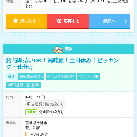
週1日からOK / 日払いOK / 副業・WワークOK / 10名以上の大量
特徴
募集
気になる！
応募する
詳細へ
未読
給与即払いOK！高時給！土日休み！ピッキン
グ・仕分け
派遣
職種未経験OK
社会人未経験OK
ブランクOK
WEB登録・面接OK
時給1150円
給与
交通費別途支給あり
交通費支給有り
交通費
茨城県土浦市
勤務地
荒川沖駅
その他製造