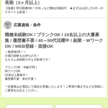
長期（3ヶ月以上）
【急募】即日勤務OK！中旬～など開始日相談可 ★まずはお試し2カ月～の
スタートも歓迎！
応募資格・条件
職種未経験OK / ブランクOK / 10名以上の大量募
集 / 履歴書不要 / 40～50代活躍中 / 副業・Wワーク
OK / WEB登録・面接OK
＜無資格OK！＞
介護の経験をお持ちの方！
もちろん未経験の方も大歓迎です！
ブランクOK・年齢不問！
WワークOK
10名以上募集中！
履歴書不要・来社不要！
＊応募後はお電話にて面談を実施いたします！ご希望の働き方などお気軽に
ご要望をお伝えください。