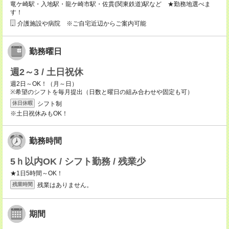
竜ケ崎駅・入地駅・龍ケ崎市駅・佐貫(関東鉄道)駅など ★勤務地選べま
す！
介護施設や病院 ※ご自宅近辺からご案内可能
勤務曜日
週2～3 / 土日祝休
週2日～OK！（月～日）
※希望のシフトを毎月提出（日数と曜日の組み合わせや固定も可）
シフト制
休日休暇
※土日祝休みもOK！
勤務時間
5ｈ以内OK / シフト勤務 / 残業少
★1日5時間～OK！
残業はありません。
残業時間
期間