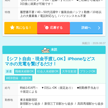
【8月中のスタートOK！急募！】2カ月～ ■ご応募から最短2～
期間
ね。 ※Wワーク希望の方へ 今ご覧のお仕事で希望する勤務時間
3日後に就業が可能です！
と、もう1つのお仕事の勤務時間。 合計で週40時間を超える場
合は応募できません。
履歴書不要
/
40～50代活躍中
/
服装自由
/
シフト勤務
/
10名以
特徴
上の大量募集
/
電話対応なし
/
パソコンスキル不要
気になる！
応募する
詳細へ
掲載日：2026.08.07
未読
【シフト自由・現金手渡しOK】iPhoneなどス
マホの充電を繋げるだけ！
派遣
職種未経験OK
社会人未経験OK
大学生歓迎
ブランクOK
WEB登録・面接OK
時給1414円～ ▼日払いOK（規定あり） ■初勤務手当あり
給与
※規定による
東京都新宿区
勤務地
新宿駅から徒歩
/
新宿三丁目駅から徒歩
/
高田馬場駅から徒歩
/
…