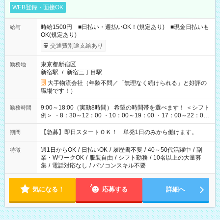
WEB登録・面接OK
時給1500円 ■日払い・週払いOK！(規定あり) ■現金日払いも
給与
OK(規定あり)
交通費別途支給あり
東京都新宿区
勤務地
新宿駅
/
新宿三丁目駅
大手物流会社（年齢不問／「無理なく続けられる」と好評の
職場です！）
9:00～18:00（実動8時間） 希望の時間帯を選べます！ ＜シフト
勤務時間
例＞ ・8：30～12：00 ・10：00～19：00 ・17：00～22：00
・13：00～22：00 ・22：00～翌6：00 など
【急募】即日スタートＯＫ！ 単発1日のみから働けます。
期間
週1日からOK
/
日払いOK
/
履歴書不要
/
40～50代活躍中
/
副
特徴
業・WワークOK
/
服装自由
/
シフト勤務
/
10名以上の大量募
集
/
電話対応なし
/
パソコンスキル不要
気になる！
応募する
詳細へ