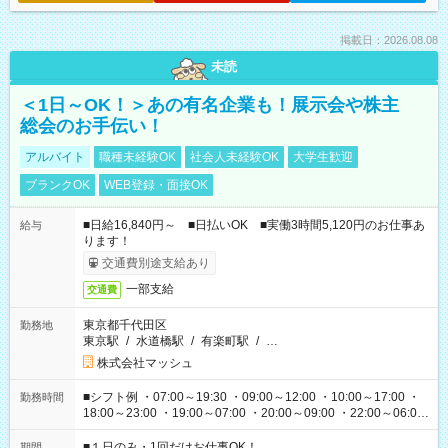
掲載日：2026.08.08
未読
＜1日～OK！＞あの有名企業も！展示会や株主
総会のお手伝い！
アルバイト
職種未経験OK
社会人未経験OK
大学生歓迎
ブランクOK
WEB登録・面接OK
■日給16,840円～ ■日払いOK ■実働3時間5,120円のお仕事あ
給与
ります！
交通費別途支給あり
一部支給
交通費
東京都千代田区
勤務地
東京駅
/
水道橋駅
/
有楽町駅
/
…
株式会社マッシュ
■シフト例 ・07:00～19:30 ・09:00～12:00 ・10:00～17:00 ・
勤務時間
18:00～23:00 ・19:00～07:00 ・20:00～09:00 ・22:00～06:00
etc ★最短で3時間で5,120円のお仕事から 15時間で2万円近く稼
げるお仕事も！ ご希望のお時間に合わせてご紹介！ ※シフトは
■１日のみ・1回だけお仕事OK！
期間