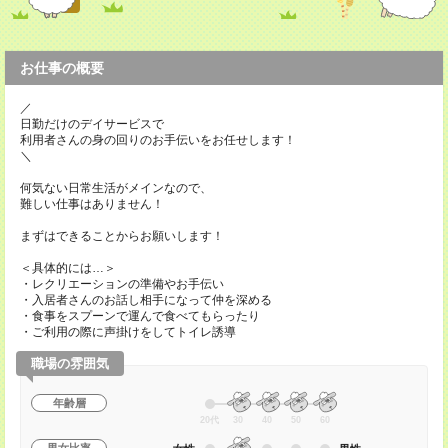
お仕事の概要
／
日勤だけのデイサービスで
利用者さんの身の回りのお手伝いをお任せします！
＼
何気ない日常生活がメインなので、
難しい仕事はありません！
まずはできることからお願いします！
＜具体的には…＞
・レクリエーションの準備やお手伝い
・入居者さんのお話し相手になって仲を深める
・食事をスプーンで運んで食べてもらったり
・ご利用の際に声掛けをしてトイレ誘導
職場の雰囲気
年齢層
20代
30
40
50
60