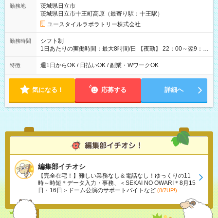
=16万6,080円 【試用期間】試用期間あり 試用期間の長さ：2ヶ
茨城県日立市
勤務地
月 ※ 雇用形態と給与に、本採用時と異なる部分があります。 雇
茨城県日立市十王町高原（最寄り駅：十王駅）
用形態：本採用時と同じです。 給与：時給 1,510円以上
ユースタイルラボラトリー株式会社
シフト制
勤務時間
1日あたりの実働時間：最大8時間/日 【夜勤】 22：00～翌9：
00 ※週1日～OK ／ 夜勤専従 ＊＊ 勤務時間例 ＊＊ ■22時か
ら翌7時 ■23時から翌8時 ■24時から翌9時 など ※上記の時間
週1日からOK / 日払いOK / 副業・WワークOK
特徴
内で8時間勤務（休憩1時間）ご利用者様により、時間は異なり
ます。 ※曜日固定（毎週同じ曜日での勤務となります）
気になる！
応募する
詳細へ
編集部イチオシ
【完全在宅！】難しい業務なし＆電話なし！ゆっくりの11
時～時短＊データ入力・事務、＜SEKAI NO OWARI＊8月15
日・16日＞ドーム公演のサポートバイトなど
(8/7UP!)