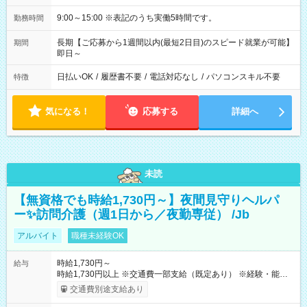
9:00～15:00 ※表記のうち実働5時間です。
勤務時間
長期【ご応募から1週間以内(最短2日目)のスピード就業が可能】
期間
即日～
日払いOK
/
履歴書不要
/
電話対応なし
/
パソコンスキル不要
特徴
気になる！
応募する
詳細へ
未読
【無資格でも時給1,730円～】夜間見守りヘルパ
ー✨訪問介護（週1日から／夜勤専従） /Jb
アルバイト
職種未経験OK
時給1,730円～
給与
時給1,730円以上 ※交通費一部支給（既定あり） ※経験・能力を
考慮して決定します 【収入例】 週1回勤務の場合：1,730円×8時
交通費別途支給あり
間×4回=5万5,360円 週3回勤務の場合：1,730円×8時間×12回