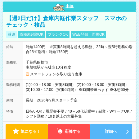
未読
【週2日だけ】倉庫内軽作業スタッフ スマホの
チェック・検品
派遣
職種未経験OK
ブランクOK
WEB登録・面接OK
時給1400円 ※実働8時間を超える勤務、22時～翌5時勤務の場
給与
合25％割増：時給1750円
千葉県船橋市
勤務地
南船橋駅から徒歩10分程度
スマートフォンを取り扱う倉庫
(1)9:00～18:00（実働8時間） (2)10:00～18:00（実働7時間）
勤務時間
(3)10:00～17:00（実働6時間） ※時間帯選べます ※休憩60分
長期 2026年9月スタート予定
期間
日払いOK
/
履歴書不要
/
40～50代活躍中
/
副業・WワークOK
/
特徴
シフト勤務
/
10名以上の大量募集
気になる！
応募する
詳細へ