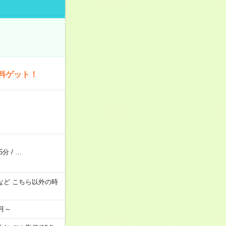
料ゲット！
5分
/
…
:00 など こちら以外の時
月～