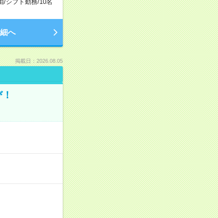
由
/
シフト勤務
/
10名
細へ
掲載日：2026.08.05
び！