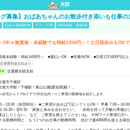
未読
グ募集】おばあちゃんのお散歩付き添いも仕事の
K
社会人未経験OK
ブランクOK
WEB登録・面接OK
～OK≫無資格・未経験でも時給1450円～！土日祝休みもOK
資格未経験：時給1450円～ ■週払いOK ■扶養内OK ■日収1万1600円以上
交通費別途支給あり
交通費全額支給
通費
古屋市千種区
古屋大学駅
/
千種駅
/
東山公園(愛知県)駅
/
…
≪自宅からドアtoドアで30分以内！≫ご希望の勤務地を紹介します。
00～18:00（休憩60分） ■ご希望があれば下記シフトもOK！ 早番 7:00～16:00 遅
勤 16:30～翌9:30 「家族と休みを合わせたい」 「余裕を持って夕飯の準備
業はしたくない」 など、ご希望を教えてくださいね。 ※Wワーク希望の方へ
する勤務時間と、もう1つのお仕事の勤務時間。 合計で週40時間を超える場