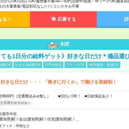
1日からOK
/
日払いOK
/
履歴書不要
/
40～50代活躍中
/
副業・WワークOK
/
服装自
上の大量募集
/
電話対応なし
/
パソコンスキル不要
なる！
応募する
詳
未読
ても1日分の給料ゲット》好きな日だけ＊備品運
経験OK
社会人未経験OK
大学生歓迎
ブランクOK
WEB登録・面接OK
好きな日だけ・・・ 「稼ぎに行くか」で働ける登録制！
給9600円（交通費込みor無し） ■日払いOK！ ■日給保証あり！
交通費別途支給あり
古屋市中区
(愛知県)駅
/
金山(愛知県)駅
/
伏見(愛知県)駅
/
…
オフィス・学校など