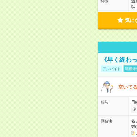
週
特徴
以
気に
《早く終わっ
アルバイト
職種未
空いてる
日
給与
名
勤務地
栄