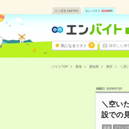
エン派遣
16273
件
エン バイト
22168
件
0
気になるリスト
保存した希
バイトTOP
東海
愛知県
東区
＼空い
掲載日 :
2026
/
07
/
25
＼空いた
設での
派遣
ブランク