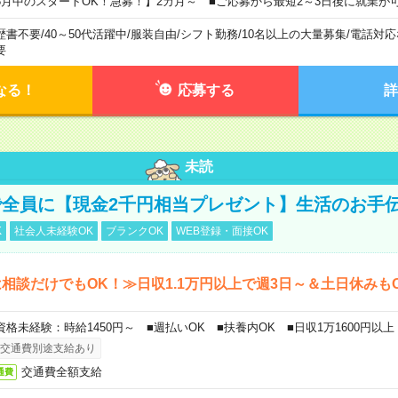
8月中のスタートOK！急募！】2カ月～ ■ご応募から最短2～3日後に就業が
歴書不要
/
40～50代活躍中
/
服装自由
/
シフト勤務
/
10名以上の大量募集
/
電話対応
要
なる！
応募する
詳
未読
全員に【現金2千円相当プレゼント】生活のお手
K
社会人未経験OK
ブランクOK
WEB登録・面接OK
相談だけでもOK！≫日収1.1万円以上で週3日～＆土日休みも
資格未経験：時給1450円～ ■週払いOK ■扶養内OK ■日収1万1600円以上
交通費別途支給あり
交通費全額支給
通費