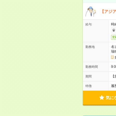
【アジ
時給
給与
交
名
勤務地
瑞
9:
勤務時間
【
期間
履
特徴
気に