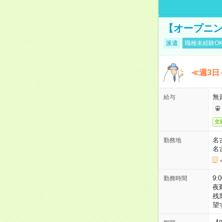
【オープニン
派遣
職種未経験O
≪週3日
無
給与
交
名
勤務地
名
9:
勤務時間
夜
残
望