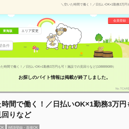
＼空いた時間で働く！／日払いOK×1勤務3万円も
会員登録
エリア変更
東海版
望条件
た時間で働く！／日払いOK×1勤務3万円も可！施設での見回りなど(108889089）
お探しのバイト情報は掲載が終了しました。
No.TCA
時間で働く！／日払いOK×1勤務3万円
見回りなど
OK
WEB登録・面接OK