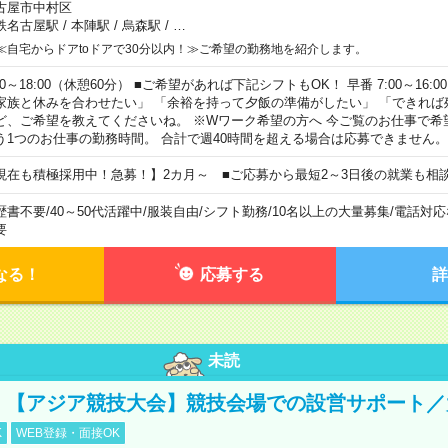
古屋市中村区
鉄名古屋駅
/
本陣駅
/
烏森駅
/
…
≪自宅からドアtoドアで30分以内！≫ご希望の勤務地を紹介します。
00～18:00（休憩60分） ■ご希望があれば下記シフトもOK！ 早番 7:00～16:00 遅
家族と休みを合わせたい」 「余裕を持って夕飯の準備がしたい」 「できれば
ど、ご希望を教えてくださいね。 ※Wワーク希望の方へ 今ご覧のお仕事で希
う1つのお仕事の勤務時間。 合計で週40時間を超える場合は応募できません。
現在も積極採用中！急募！】2カ月～ ■ご応募から最短2～3日後の就業も相
歴書不要
/
40～50代活躍中
/
服装自由
/
シフト勤務
/
10名以上の大量募集
/
電話対応
要
なる！
応募する
詳
未読
円！【アジア競技大会】競技会場での設営サポート
K
WEB登録・面接OK