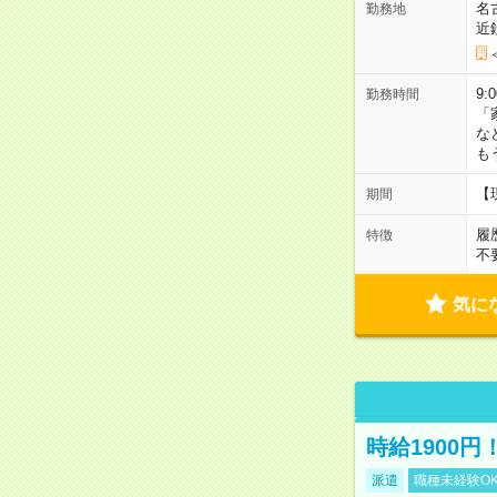
名
勤務地
近
9:
勤務時間
「
な
も
【
期間
履
特徴
不
気に
時給1900
派遣
職種未経験O