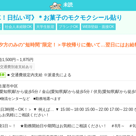
未読
K！日払い可》＊お菓子のモクモクシール貼り
K
社会人未経験OK
大学生歓迎
ブランクOK
WEB登録・面接OK
夕方のみの“短時間”限定！＞学校帰りに働いて…翌日にはお給
1,500円～1,875円
交通費別途支給あり
■ 交通費規定内支給 ※派遣先による
通費
古屋市中区
(愛知県)駅から徒歩5分
/
金山(愛知県)駅から徒歩5分
/
伏見(愛知県)駅から徒歩
■物流センターなど ■勤務地選べます
日3時間～OK！＞ ▼ 例えば… ▼ 15:00～18:00 15:00～22:00 17:00～22
もお気軽にご相談ください！
発1日～！ ★勤務開始日や期間はお気軽にご相談ください！ ＃8月～ ＃9