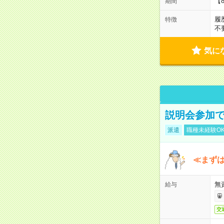
【
期間
履
特徴
不
気に
説明会参加で
派遣
職種未経験O
≪まずは
無
給与
交