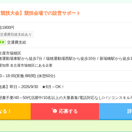
ア競技大会】競技会場での設営サポート
1900円
交通費別途支給あり
交通費支給
通費
古屋市瑞穂区
穂運動場東駅から徒歩7分
/
瑞穂運動場西駅から徒歩10分
/
新瑞橋駅から徒歩1
愛知県 名古屋市瑞穂区にある企業
00～18:00(実働:8時間) (休憩60分)
急募】即日～2026/9/30 ★8月～OK！
歴書不要
/
40～50代活躍中
/
10名以上の大量募集
/
電話対応なし
/
パソコンスキル
なる！
応募する
詳