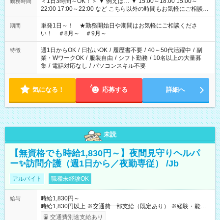
＜1日3時間～OK！＞ ▼ 例えば… ▼ 15:00～18:00 15:00～
勤務時間
22:00 17:00～22:00 など こちら以外の時間もお気軽にご相談く
ださい！
単発1日～！ ★勤務開始日や期間はお気軽にご相談くださ
期間
い！ ＃8月～ ＃9月～
週1日からOK
/
日払いOK
/
履歴書不要
/
40～50代活躍中
/
副
特徴
業・WワークOK
/
服装自由
/
シフト勤務
/
10名以上の大量募
集
/
電話対応なし
/
パソコンスキル不要
気になる！
応募する
詳細へ
未読
【無資格でも時給1,830円～】夜間見守りヘルパ
ー✨訪問介護（週1日から／夜勤専従） /Jb
アルバイト
職種未経験OK
時給1,830円～
給与
時給1,830円以上 ※交通費一部支給（既定あり） ※経験・能力を
考慮して決定します 【収入例】 週1回勤務の場合：1,830円×8時
交通費別途支給あり