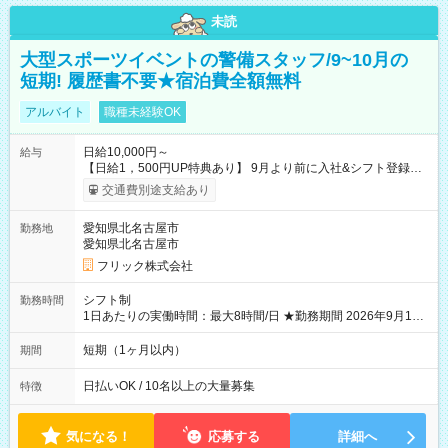
未読
大型スポーツイベントの警備スタッフ/9~10月の
短期! 履歴書不要★宿泊費全額無料
アルバイト
職種未経験OK
日給10,000円～
給与
【日給1，500円UP特典あり】 9月より前に入社&シフト登録す
ると 期間中(9/16~10/23) の日給がUP! 日給1万1500円でしっか
交通費別途支給あり
り稼げます♪ 【試用期間】試用期間なし
愛知県北名古屋市
勤務地
愛知県北名古屋市
フリック株式会社
シフト制
勤務時間
1日あたりの実働時間：最大8時間/日 ★勤務期間 2026年9月16
日~2026年10月23日 短期勤務OK! 期間中フル勤務できる方優遇
※週3~5日勤務(勤務日数応相談) ※期間前から勤務スタートも可
短期（1ヶ月以内）
期間
能です! ★勤務時間 8:00~17:00(休憩1時間) ※現場により変動あ
り ※夜勤シフトあり
日払いOK / 10名以上の大量募集
特徴
気になる！
応募する
詳細へ