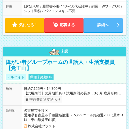
して働ける環境です。 夕飯の準備や家族との時間もしっかり確
保できるため、主婦（夫）の方も無理なく続けていただけま
日払いOK
/
履歴書不要
/
40～50代活躍中
/
副業・WワークOK
/
特徴
す。
シフト勤務
/
パソコンスキル不要
気になる！
応募する
詳細へ
未読
障がい者グループホームの世話人・生活支援員
【覚王山】
アルバイト
職種未経験OK
日給7,125円～14,700円
給与
【試用期間】試用期間あり 試用期間の長さ：3ヶ月 雇用形態、
給与は本採用時と同じです。
交通費別途支給あり
名古屋市千種区
勤務地
愛知県名古屋市千種区姫池通1-15アベニール姫池通203（最寄り
駅：東山線覚王山駅）
株式会社プラスト