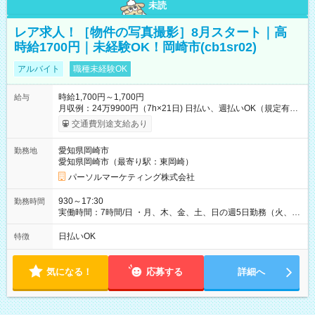
未読
レア求人！［物件の写真撮影］8月スタート｜高
時給1700円｜未経験OK！岡崎市(cb1sr02)
アルバイト
職種未経験OK
時給1,700円～1,700円
給与
月収例：24万9900円（7h×21日) 日払い、週払いOK（規定有
り） 【試用期間】試用期間なし
交通費別途支給あり
愛知県岡崎市
勤務地
愛知県岡崎市（最寄り駅：東岡崎）
パーソルマーケティング株式会社
930～17:30
勤務時間
実働時間：7時間/日 ・月、木、金、土、日の週5日勤務（火、水
は固定休です／夏季、年末年始等、長期休暇有り！） ・ワンシ
フト！ 残業ほぼナシ（0～5h/月）
日払いOK
特徴
気になる！
応募する
詳細へ