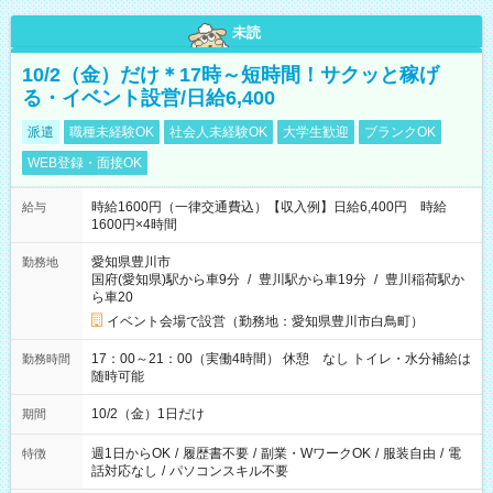
未読
10/2（金）だけ＊17時～短時間！サクッと稼げ
る・イベント設営/日給6,400
派遣
職種未経験OK
社会人未経験OK
大学生歓迎
ブランクOK
WEB登録・面接OK
時給1600円（一律交通費込）【収入例】日給6,400円 時給
給与
1600円×4時間
愛知県豊川市
勤務地
国府(愛知県)駅から車9分
/
豊川駅から車19分
/
豊川稲荷駅か
ら車20
イベント会場で設営（勤務地：愛知県豊川市白鳥町）
17：00～21：00（実働4時間） 休憩 なし トイレ・水分補給は
勤務時間
随時可能
10/2（金）1日だけ
期間
週1日からOK
/
履歴書不要
/
副業・WワークOK
/
服装自由
/
電
特徴
話対応なし
/
パソコンスキル不要