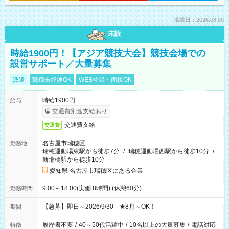
掲載日：2026.08.09
未読
時給1900円！【アジア競技大会】競技会場での
設営サポート／大量募集
派遣
職種未経験OK
WEB登録・面接OK
時給1900円
給与
交通費別途支給あり
交通費支給
交通費
名古屋市瑞穂区
勤務地
瑞穂運動場東駅から徒歩7分
/
瑞穂運動場西駅から徒歩10分
/
新瑞橋駅から徒歩10分
愛知県 名古屋市瑞穂区にある企業
9:00～18:00(実働:8時間) (休憩60分)
勤務時間
【急募】即日～2026/9/30 ★8月～OK！
期間
履歴書不要
/
40～50代活躍中
/
10名以上の大量募集
/
電話対応
特徴