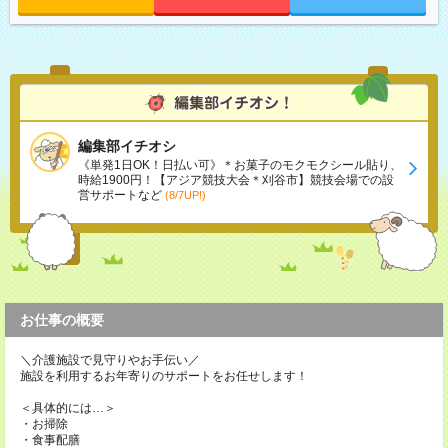
編集部イチオシ
《単発1日OK！日払い可》＊お菓子のモクモクシール貼り、
時給1900円！【アジア競技大会＊刈谷市】競技会場での設
営サポートなど
(8/7UP!)
お仕事の概要
＼介護施設で見守りやお手伝い／
施設を利用するお年寄りのサポートをお任せします！
＜具体的には…＞
・お掃除
・食事配膳