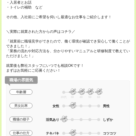
・入居者とお話
・トイレの補助 など
その他、入社前にご希望を伺いし最適なお仕事をご紹介します！
＼実際に就業された方からの声はコチラ／
「就業前に職場見学ができたので、働く環境が確認でき安心して働くことが
できました！」
「業務の流れや対応方法を、分かりやすいマニュアルと研修制度で教えてい
ただけました！」
就業後も弊社スタッフにいつでも相談OKです！
まずはお気軽にご応募ください！
職場の雰囲気
年齢層
20代
30
40
50
60
男女比率
女性
男性
職場の様子
活気あり
しずか
仕事の仕方
テキパキ
コツコツ