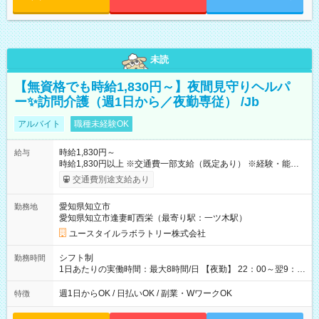
未読
【無資格でも時給1,830円～】夜間見守りヘルパ
ー✨訪問介護（週1日から／夜勤専従） /Jb
アルバイト
職種未経験OK
時給1,830円～
給与
時給1,830円以上 ※交通費一部支給（既定あり） ※経験・能力を
考慮して決定します 【収入例】 週1回勤務の場合：1,830円×8時
交通費別途支給あり
間×4回=5万8,560円 週3回勤務の場合：1,830円×8時間×12回
=17万5,680円 【試用期間】試用期間あり 試用期間の長さ：2ヶ
愛知県知立市
勤務地
月 ※ 雇用形態と給与に、本採用時と異なる部分があります。 雇
愛知県知立市逢妻町西栄（最寄り駅：一ツ木駅）
用形態：本採用時と同じです。 給与：時給 1,570円以上
ユースタイルラボラトリー株式会社
シフト制
勤務時間
1日あたりの実働時間：最大8時間/日 【夜勤】 22：00～翌9：
00 ※週1日～OK ／ 夜勤専従 ＊＊ 勤務時間例 ＊＊ ■22時か
ら翌7時 ■23時から翌8時 ■24時から翌9時 など ※上記の時間
週1日からOK / 日払いOK / 副業・WワークOK
特徴
内で8時間勤務（休憩1時間）ご利用者様により、時間は異なり
ます。 ※曜日固定（毎週同じ曜日での勤務となります）