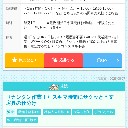
＜1日3時間～OK！＞ ▼ 例えば… ▼ 15:00～18:00 15:00～
勤務時間
22:00 17:00～22:00 など こちら以外の時間もお気軽にご相談く
ださい！
単発1日～！ ★勤務開始日や期間はお気軽にご相談くださ
期間
い！ ＃8月～ ＃9月～
週1日からOK
/
日払いOK
/
履歴書不要
/
40～50代活躍中
/
副
特徴
業・WワークOK
/
服装自由
/
シフト勤務
/
10名以上の大量募
集
/
電話対応なし
/
パソコンスキル不要
気になる！
応募する
詳細へ
掲載日：2026.08.07
未読
〈カンタン作業！〉スキマ時間にサクッと＊文
房具の仕分け
派遣
職種未経験OK
社会人未経験OK
大学生歓迎
ブランクOK
WEB登録・面接OK