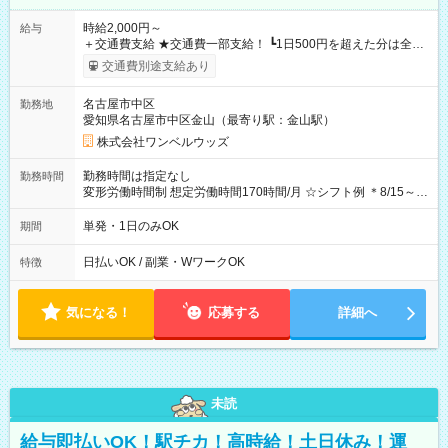
時給2,000円～
給与
＋交通費支給 ★交通費一部支給！ ┗1日500円を超えた分は全額
支給！ ※往復500円以内の方は自己負担となります ★日払い
交通費別途支給あり
OK！（規定あり） ┗働いたその日に現金GET♪ お仕事後はコン
ビニATMから 日払い分を引き落とせます！ 【試用期間】試用
名古屋市中区
勤務地
期間なし
愛知県名古屋市中区金山（最寄り駅：金山駅）
株式会社ワンベルウッズ
勤務時間は指定なし
勤務時間
変形労働時間制 想定労働時間170時間/月 ☆シフト例 ＊8/15～
10/26 全日共通 08：00～12：00 17：00～21：00 ＊8/31
～9/19のみ下記シフトもあります！ 12：00～16：00 ＊9/6～
単発・1日のみOK
期間
10/6、10/11～26のみ下記シフトもあります！ 07：00～11：
00
日払いOK / 副業・WワークOK
特徴
気になる！
応募する
詳細へ
未読
給与即払いOK！駅チカ！高時給！土日休み！運