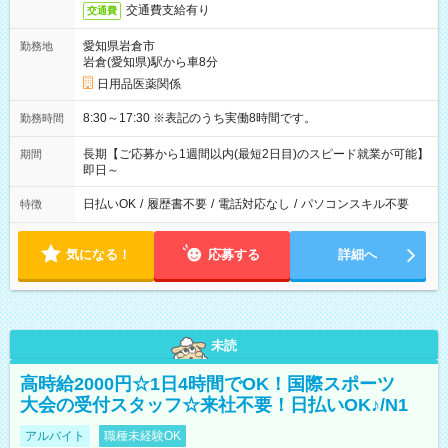
交通費支給有り
交通費
愛知県岩倉市
勤務地
岩倉(愛知県)駅から車8分
日用品医薬関係
8:30～17:30 ※表記のうち実働8時間です。
勤務時間
長期【ご応募から1週間以内(最短2日目)のスピード就業が可能】
期間
即日～
日払いOK
/
履歴書不要
/
電話対応なし
/
パソコンスキル不要
特徴
気になる！
応募する
詳細へ
未読
高時給2000円☆1日4時間でOK！国際スポーツ
大会の受付スタッフ☆来社不要！日払いOK♪/N1
アルバイト
職種未経験OK