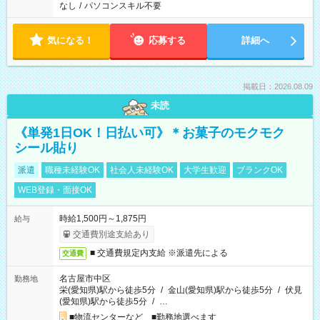
なし
/
パソコンスキル不要
気になる！
応募する
詳細へ
掲載日：2026.08.09
未読
《単発1日OK！日払い可》＊お菓子のモクモク
シール貼り
派遣
職種未経験OK
社会人未経験OK
大学生歓迎
ブランクOK
WEB登録・面接OK
時給1,500円～1,875円
給与
交通費別途支給あり
■ 交通費規定内支給 ※派遣先による
交通費
名古屋市中区
勤務地
栄(愛知県)駅から徒歩5分
/
金山(愛知県)駅から徒歩5分
/
伏見
(愛知県)駅から徒歩5分
/
…
■物流センターなど ■勤務地選べます