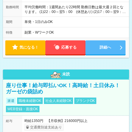
平均労働時間：1週間あたり22時間 勤務日数は最大週２回とな
勤務時間
ります。 (1)22：00～翌5：00 (休憩あり) (2)17：00～翌9：
00 (休憩あり) ３６協定提出済 平均労働時間：1週間あたり22
時間 勤務日数は最大週２回となります。 (1)22：00～翌5：00
単発・1日のみOK
期間
(休憩あり) (2)17：00～翌9：00 (休憩あり) ３６協定提出済
副業・WワークOK
特徴
気になる！
応募する
詳細へ
未読
座り仕事！給与即払いOK！高時給！土日休み！
ガーゼの袋詰め
派遣
職種未経験OK
社会人未経験OK
ブランクOK
WEB登録・面接OK
時給1350円 【月収例】216000円以上
給与
交通費別途支給あり