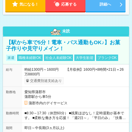
気になる！
応募する
詳細へ
未読
【駅から車で5分！電車・バス通勤もOK♪】お菓
子作りや見守りメイン！
派遣
職種未経験OK
社会人未経験OK
大学生歓迎
ブランクOK
時給1300円～1600円 【月収例】1600円×8時間×21日＝26
給与
万8800円
交通費別途支給あり
愛知県蒲郡市
勤務地
蒲郡駅から車5分
蒲郡市内のデイサービス
■8:30～17:30（休憩60分） ■残業ほぼなし！定時退勤が基本で
勤務時間
す。 ■柔軟な働き方を応援！ 「週2日～」「平日のみ」「扶養内
勤務」など、あなたの生活に合わせた相談が可能。 無理な連勤
もありませんので、自分のペースを大切にしながら、長く安心
即日～中長期(3ヵ月以上)
期間