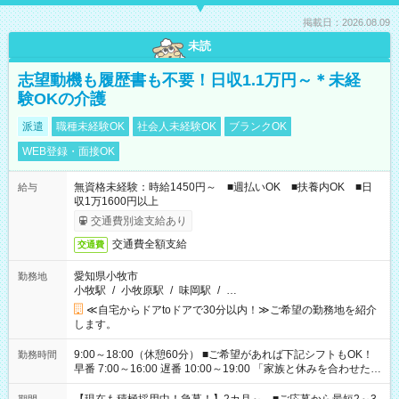
掲載日：2026.08.09
未読
志望動機も履歴書も不要！日収1.1万円～＊未経
験OKの介護
派遣
職種未経験OK
社会人未経験OK
ブランクOK
WEB登録・面接OK
無資格未経験：時給1450円～ ■週払いOK ■扶養内OK ■日
給与
収1万1600円以上
交通費別途支給あり
交通費全額支給
交通費
愛知県小牧市
勤務地
小牧駅
/
小牧原駅
/
味岡駅
/
…
≪自宅からドアtoドアで30分以内！≫ご希望の勤務地を紹介
します。
9:00～18:00（休憩60分） ■ご希望があれば下記シフトもOK！
勤務時間
早番 7:00～16:00 遅番 10:00～19:00 「家族と休みを合わせた
い」 「余裕を持って夕飯の準備がしたい」 「できれば残業はし
たくない」 など、ご希望を教えてくださいね。 ※Wワーク希望