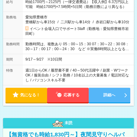
時給1700円～2125円（一律交通費込）【収入例】6.3万円以上
給与
可能 時給1700円×7.5時間×5日間（勤務日数により異なる）
愛知県豊橋市
勤務地
豊橋駅から車15分
/
二川駅から車14分
/
赤岩口駅から車10分
イベント会場入口でサポートStaff（勤務地：愛知県豊橋市岩
田町）
勤務時間は、複数あり 05：00～15：30 07：30～22：30 08：
勤務時間
30～17：00 17：00～24：30 など ※実働8時間以上となる勤
務もあります。 【休憩】60分+他休憩あり 交替で取得します。
安全面に配慮しこまめな休憩があります。
9/17～9/27 ※10日間
期間
週1日からOK
/
履歴書不要
/
40～50代活躍中
/
副業・Wワーク
特徴
OK
/
服装自由
/
シフト勤務
/
10名以上の大量募集
/
電話対応な
し
/
パソコンスキル不要
気になる！
応募する
詳細へ
未読
【無資格でも時給1,830円～】夜間見守りヘルパ