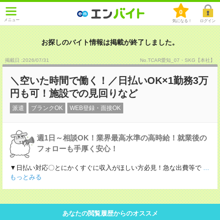
0
メニュー
気になる！
ログイン
お探しのバイト情報は掲載が終了しました。
掲載日 :2026
/
07
/
31
No.TCAR愛知_07・SKG【本社】
＼空いた時間で働く！／日払いOK×1勤務3万
円も可！施設での見回りなど
派遣
ブランクOK
WEB登録・面接OK
週1日～相談OK！業界最高水準の高時給！就業後の
フォローも手厚く安心！
▼日払い対応〇とにかくすぐに収入がほしい方必見！急な出費等で
...
もっとみる
あなたの閲覧履歴からのオススメ