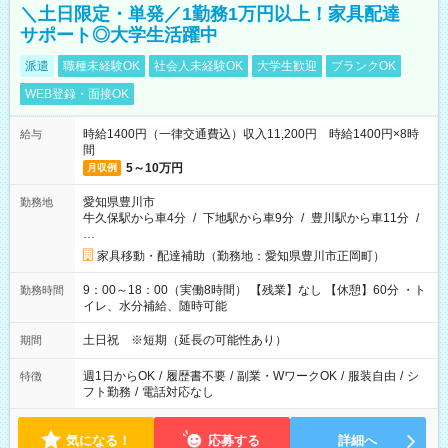
＼土日限定・単発／1勤務1万円以上！家具配達
サポート◎大学生活躍中
派遣
職種未経験OK
社会人未経験OK
大学生歓迎
ブランクOK
WEB登録・面接OK
時給1400円（一律交通費込）収入11,200円 時給1400円×8時
給与
間
5～10万円
月収例
愛知県豊川市
勤務地
牛久保駅から車4分
/
下地駅から車9分
/
豊川駅から車11分
/
…
家具移動・配達補助（勤務地：愛知県豊川市正岡町）
9：00～18：00（実働8時間） 【残業】なし 【休憩】60分 ・ト
勤務時間
イレ、水分補給、随時可能
土日祝 ※短期（延長の可能性あり）
期間
週1日からOK
/
履歴書不要
/
副業・WワークOK
/
服装自由
/
シ
特徴
フト勤務
/
電話対応なし
気になる！
応募する
詳細へ