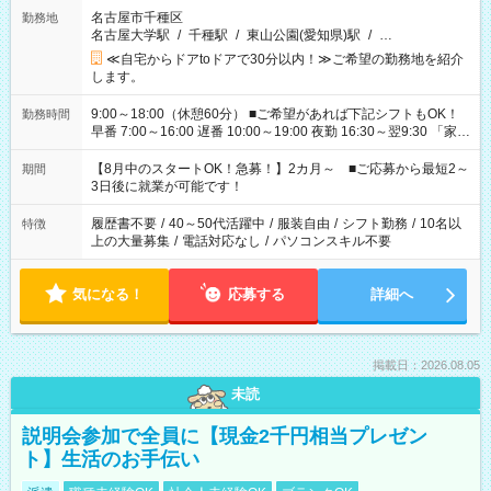
名古屋市千種区
勤務地
名古屋大学駅
/
千種駅
/
東山公園(愛知県)駅
/
…
≪自宅からドアtoドアで30分以内！≫ご希望の勤務地を紹介
します。
9:00～18:00（休憩60分） ■ご希望があれば下記シフトもOK！
勤務時間
早番 7:00～16:00 遅番 10:00～19:00 夜勤 16:30～翌9:30 「家族
と休みを合わせたい」 「余裕を持って夕飯の準備がしたい」
「できれば残業はしたくない」 など、ご希望を教えてください
【8月中のスタートOK！急募！】2カ月～ ■ご応募から最短2～
期間
ね。 ※Wワーク希望の方へ 今ご覧のお仕事で希望する勤務時間
3日後に就業が可能です！
と、もう1つのお仕事の勤務時間。 合計で週40時間を超える場
合は応募できません。
履歴書不要
/
40～50代活躍中
/
服装自由
/
シフト勤務
/
10名以
特徴
上の大量募集
/
電話対応なし
/
パソコンスキル不要
気になる！
応募する
詳細へ
掲載日：2026.08.05
未読
説明会参加で全員に【現金2千円相当プレゼン
ト】生活のお手伝い