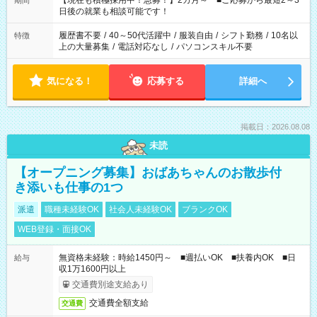
【現在も積極採用中！急募！】2カ月～ ■ご応募から最短2～3
期間
の方へ 今ご覧のお仕事で希望する勤務時間と、もう1つのお仕事
日後の就業も相談可能です！
の勤務時間。 合計で週40時間を超える場合は応募できません。
履歴書不要
/
40～50代活躍中
/
服装自由
/
シフト勤務
/
10名以
特徴
上の大量募集
/
電話対応なし
/
パソコンスキル不要
気になる！
応募する
詳細へ
掲載日：2026.08.08
未読
【オープニング募集】おばあちゃんのお散歩付
き添いも仕事の1つ
派遣
職種未経験OK
社会人未経験OK
ブランクOK
WEB登録・面接OK
無資格未経験：時給1450円～ ■週払いOK ■扶養内OK ■日
給与
収1万1600円以上
交通費別途支給あり
交通費全額支給
交通費