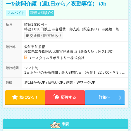
ー✨訪問介護（週1日から／夜勤専従） /Jb
アルバイト
職種未経験OK
時給1,830円～
給与
時給1,830円以上 ※交通費一部支給（既定あり） ※経験・能力を
考慮して決定します 【収入例】 週1回勤務の場合：1,830円×8時
交通費別途支給あり
間×4回=5万8,560円 週3回勤務の場合：1,830円×8時間×12回
=17万5,680円 【試用期間】試用期間あり 試用期間の長さ：2ヶ
愛知県知多郡
勤務地
月 ※ 雇用形態と給与に、本採用時と異なる部分があります。 雇
愛知県知多郡阿久比町宮津新海山（最寄り駅：阿久比駅）
用形態：本採用時と同じです。 給与：時給 1,570円以上
ユースタイルラボラトリー株式会社
シフト制
勤務時間
1日あたりの実働時間：最大8時間/日 【夜勤】 22：00～翌9：
00 ※週1日～OK ／ 夜勤専従 ＊＊ 勤務時間例 ＊＊ ■22時か
ら翌7時 ■23時から翌8時 ■24時から翌9時 など ※上記の時間
週1日からOK / 日払いOK / 副業・WワークOK
特徴
内で8時間勤務（休憩1時間）ご利用者様により、時間は異なり
ます。 ※曜日固定（毎週同じ曜日での勤務となります）
気になる！
応募する
詳細へ
未読