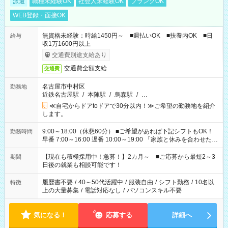
派遣
職種未経験OK
社会人未経験OK
ブランクOK
WEB登録・面接OK
無資格未経験：時給1450円～ ■週払いOK ■扶養内OK ■日
給与
収1万1600円以上
交通費別途支給あり
交通費全額支給
交通費
名古屋市中村区
勤務地
近鉄名古屋駅
/
本陣駅
/
烏森駅
/
…
≪自宅からドアtoドアで30分以内！≫ご希望の勤務地を紹介
します。
9:00～18:00（休憩60分） ■ご希望があれば下記シフトもOK！
勤務時間
早番 7:00～16:00 遅番 10:00～19:00 「家族と休みを合わせた
い」 「余裕を持って夕飯の準備がしたい」 「できれば残業はし
たくない」 など、ご希望を教えてくださいね。 ※Wワーク希望
【現在も積極採用中！急募！】2カ月～ ■ご応募から最短2～3
期間
の方へ 今ご覧のお仕事で希望する勤務時間と、もう1つのお仕事
日後の就業も相談可能です！
の勤務時間。 合計で週40時間を超える場合は応募できません。
履歴書不要
/
40～50代活躍中
/
服装自由
/
シフト勤務
/
10名以
特徴
上の大量募集
/
電話対応なし
/
パソコンスキル不要
気になる！
応募する
詳細へ