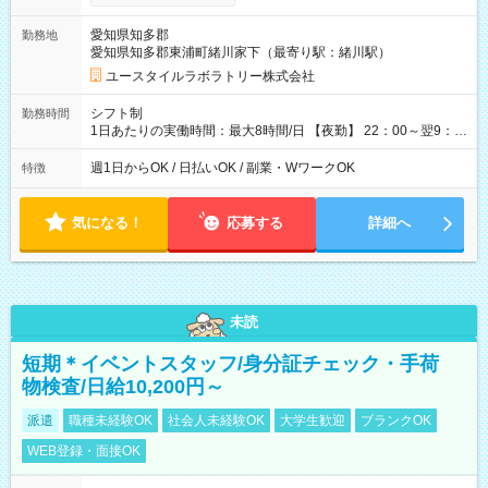
間×4回=5万8,560円 週3回勤務の場合：1,830円×8時間×12回
=17万5,680円 【試用期間】試用期間あり 試用期間の長さ：2ヶ
愛知県知多郡
勤務地
月 ※ 雇用形態と給与に、本採用時と異なる部分があります。 雇
愛知県知多郡東浦町緒川家下（最寄り駅：緒川駅）
用形態：本採用時と同じです。 給与：時給 1,570円以上
ユースタイルラボラトリー株式会社
シフト制
勤務時間
1日あたりの実働時間：最大8時間/日 【夜勤】 22：00～翌9：
00 ※週1日～OK ／ 夜勤専従 ＊＊ 勤務時間例 ＊＊ ■22時か
ら翌7時 ■23時から翌8時 ■24時から翌9時 など ※上記の時間
週1日からOK / 日払いOK / 副業・WワークOK
特徴
内で8時間勤務（休憩1時間）ご利用者様により、時間は異なり
ます。 ※曜日固定（毎週同じ曜日での勤務となります）
気になる！
応募する
詳細へ
未読
短期＊イベントスタッフ/身分証チェック・手荷
物検査/日給10,200円～
派遣
職種未経験OK
社会人未経験OK
大学生歓迎
ブランクOK
WEB登録・面接OK