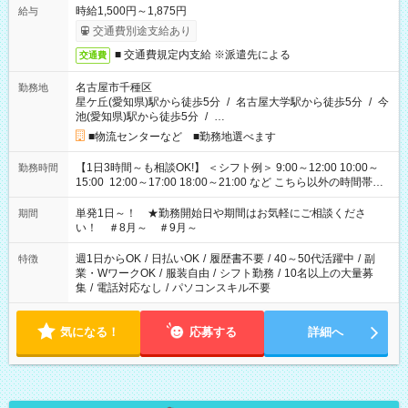
時給1,500円～1,875円
給与
交通費別途支給あり
■ 交通費規定内支給 ※派遣先による
交通費
名古屋市千種区
勤務地
星ケ丘(愛知県)駅から徒歩5分
/
名古屋大学駅から徒歩5分
/
今
池(愛知県)駅から徒歩5分
/
…
■物流センターなど ■勤務地選べます
【1日3時間～も相談OK!】 ＜シフト例＞ 9:00～12:00 10:00～
勤務時間
15:00 12:00～17:00 18:00～21:00 など こちら以外の時間帯も
お気軽にご相談ください！
単発1日～！ ★勤務開始日や期間はお気軽にご相談くださ
期間
い！ ＃8月～ ＃9月～
週1日からOK
/
日払いOK
/
履歴書不要
/
40～50代活躍中
/
副
特徴
業・WワークOK
/
服装自由
/
シフト勤務
/
10名以上の大量募
集
/
電話対応なし
/
パソコンスキル不要
気になる！
応募する
詳細へ