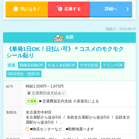
気になる！
応募する
詳細へ
掲載日：2026.08.07
未読
《単発1日OK！日払い可》＊コスメのモクモク
シール貼り
派遣
職種未経験OK
社会人未経験OK
大学生歓迎
ブランクOK
WEB登録・面接OK
時給1,500円～1,875円
給与
交通費別途支給あり
■ 交通費規定内支給 ※派遣先による
交通費
名古屋市中村区
勤務地
名古屋駅から徒歩5分
/
名鉄名古屋駅から徒歩5分
/
近鉄名古
屋駅から徒歩5分
/
…
■物流センターなど ■勤務地選べます