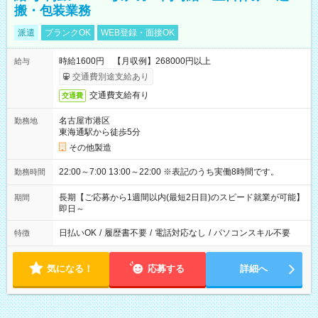
搬・包装業務
派遣
ブランクOK
WEB登録・面接OK
時給1600円 【月収例】268000円以上
給与
交通費別途支給あり
交通費支給有り
交通費
名古屋市港区
勤務地
東海通駅から徒歩5分
その他製造
22:00～7:00 13:00～22:00 ※表記のうち実働8時間です。
勤務時間
長期【ご応募から1週間以内(最短2日目)のスピード就業が可能】
期間
即日～
日払いOK
/
履歴書不要
/
電話対応なし
/
パソコンスキル不要
特徴
気になる！
応募する
詳細へ