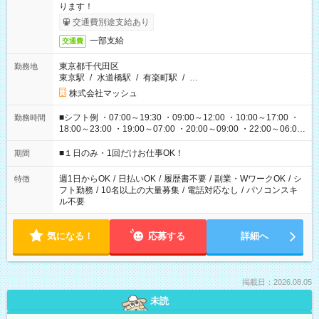
ります！
交通費別途支給あり
一部支給
交通費
東京都千代田区
勤務地
東京駅
/
水道橋駅
/
有楽町駅
/
…
株式会社マッシュ
■シフト例 ・07:00～19:30 ・09:00～12:00 ・10:00～17:00 ・
勤務時間
18:00～23:00 ・19:00～07:00 ・20:00～09:00 ・22:00～06:00
etc ★最短で3時間で5,120円のお仕事から 15時間で2万円近く稼
げるお仕事も！ ご希望のお時間に合わせてご紹介！ ※シフトは
■１日のみ・1回だけお仕事OK！
期間
現場によって異なります。 ※勿論、休憩時間はあるのでご安心
ください！
週1日からOK
/
日払いOK
/
履歴書不要
/
副業・WワークOK
/
シ
特徴
フト勤務
/
10名以上の大量募集
/
電話対応なし
/
パソコンスキ
ル不要
気になる！
応募する
詳細へ
掲載日：2026.08.05
未読