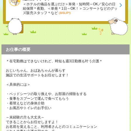
＜ホテルの備品を運ぶだけ＞単発・短時間～OK／安心の日
給保障＊夜勤、＜単発＊1日～OK！＞コンサートなどのグッ
ズ販売スタッフ＊など
(8/6UP!)
お仕事の概要
＊在宅勤務はできないけれど、時短も週3日勤務も叶う介護＊
おじいちゃん、おばあちゃんが暮らす
施設での生活サポートをお任せします！
＜具体的には＞
・ベッドシーツの取り換えや、お部屋の掃除をする
・食事をスプーンで運んで食べてもらう
・着替えなどの身体介助
・お風呂やトイレのお手伝い
～未経験の方も大丈夫～
できることからお任せしますよ！
お名前を覚えること、利用者さんとのコミュニケーション