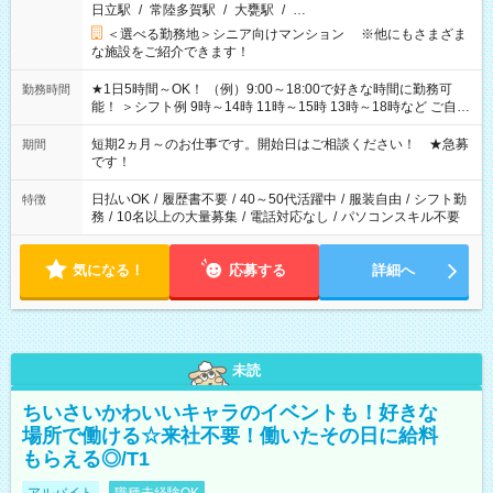
日立駅
/
常陸多賀駅
/
大甕駅
/
…
＜選べる勤務地＞シニア向けマンション ※他にもさまざま
な施設をご紹介できます！
★1日5時間～OK！ （例）9:00～18:00で好きな時間に勤務可
勤務時間
能！ ＞シフト例 9時～14時 11時～15時 13時～18時など ご自身
のご都合に合わせて勤務時間をご相談ください！ ★家庭の都合
でお休みや時間の調整が必要な場合も遠慮なくご相談くださ
短期2ヵ月～のお仕事です。開始日はご相談ください！ ★急募
期間
い。
です！
日払いOK
/
履歴書不要
/
40～50代活躍中
/
服装自由
/
シフト勤
特徴
務
/
10名以上の大量募集
/
電話対応なし
/
パソコンスキル不要
気になる！
応募する
詳細へ
未読
ちいさいかわいいキャラのイベントも！好きな
場所で働ける☆来社不要！働いたその日に給料
もらえる◎/T1