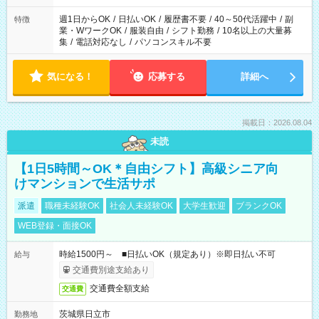
週1日からOK
/
日払いOK
/
履歴書不要
/
40～50代活躍中
/
副
特徴
業・WワークOK
/
服装自由
/
シフト勤務
/
10名以上の大量募
集
/
電話対応なし
/
パソコンスキル不要
気になる！
応募する
詳細へ
掲載日：2026.08.04
未読
【1日5時間～OK＊自由シフト】高級シニア向
けマンションで生活サポ
派遣
職種未経験OK
社会人未経験OK
大学生歓迎
ブランクOK
WEB登録・面接OK
時給1500円～ ■日払いOK（規定あり）※即日払い不可
給与
交通費別途支給あり
交通費全額支給
交通費
茨城県日立市
勤務地