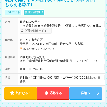
もらえる◎/T1
アルバイト
職種未経験OK
日給13,000円～
給与
＋交通費支給 ★交通費全額支給！ ┗案件により規定あり ★日払
いOK！（規定あり） ┗働いたその日に現金GET♪ お仕事後はコ
交通費別途支給あり
ンビニATMから 日払い分を引き落とせます！ 【試用期間】試
用期間なし
さいたま市大宮区
勤務地
埼玉県さいたま市大宮区錦町（最寄り駅：大宮駅）
株式会社ワンベルウッズ
勤務時間は指定なし
勤務時間
変形労働時間制 想定労働時間160時間/月 【シフト例】 ・8：00
～21：00
単発・1日のみOK
期間
週1日からOK / 日払いOK / 副業・WワークOK / 10名以上の大量
特徴
募集
気になる！
応募する
詳細へ