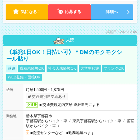
気になる！
応募する
詳細へ
掲載日：2026.08.05
未読
《単発1日OK！日払い可》＊DMのモクモクシ
ール貼り
派遣
職種未経験OK
社会人未経験OK
大学生歓迎
ブランクOK
WEB登録・面接OK
時給1,500円～1,875円
給与
交通費別途支給あり
■ 交通費規定内支給 ※派遣先による
交通費
栃木県宇都宮市
勤務地
宇都宮駅からバイク・車
/
東武宇都宮駅からバイク・車
/
雀宮
駅からバイク・車
/
…
■物流センターなど ■勤務地選べます