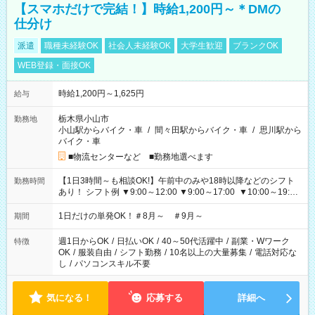
【スマホだけで完結！】時給1,200円～＊DMの
仕分け
派遣
職種未経験OK
社会人未経験OK
大学生歓迎
ブランクOK
WEB登録・面接OK
時給1,200円～1,625円
給与
栃木県小山市
勤務地
小山駅からバイク・車
/
間々田駅からバイク・車
/
思川駅から
バイク・車
■物流センターなど ■勤務地選べます
【1日3時間～も相談OK!】午前中のみや18時以降などのシフト
勤務時間
あり！ シフト例 ▼9:00～12:00 ▼9:00～17:00 ▼10:00～19:00
▼18:00～21:00
1日だけの単発OK！＃8月～ ＃9月～
期間
週1日からOK
/
日払いOK
/
40～50代活躍中
/
副業・Wワーク
特徴
OK
/
服装自由
/
シフト勤務
/
10名以上の大量募集
/
電話対応な
し
/
パソコンスキル不要
気になる！
応募する
詳細へ