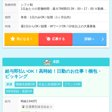
間】試用期間なし
シフト制
勤務時間
1日あたりの実働時間：最大7時間/日 09：00～17：00 ※勤務時
間は 試験により異なります。
単発・1日のみOK / 短期（1ヶ月以内）
期間
週1日からOK / 副業・WワークOK / 10名以上の大量募集
特徴
気になる！
応募する
詳細へ
未読
給与即払いOK！高時給！日勤のお仕事！梱包・
ピッキング
派遣
職種未経験OK
社会人未経験OK
ブランクOK
WEB登録・面接OK
時給1340円
給与
交通費別途支給あり