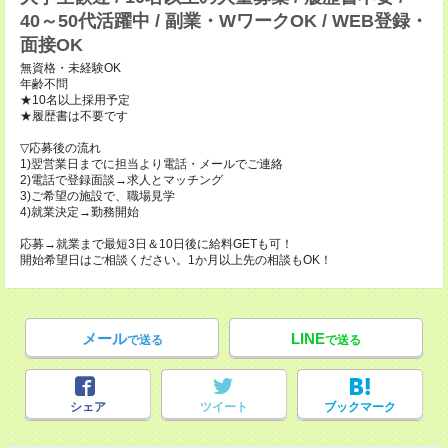
40～50代活躍中 / 副業・WワークOK / WEB登録・
面接OK
無資格・未経験OK
年齢不問
★10名以上採用予定
★履歴書は不要です
▽応募後の流れ
1)翌営業日までに担当より電話・メールでご連絡
2)電話で登録面談→求人とマッチング
3)ご希望の施設で、職場見学
4)就業決定→勤務開始
応募→就業まで最短3日＆10日後に給料GETも可！
開始希望日はご相談ください。1か月以上先の相談もOK！
メール
LINE
で送る
で送る
シェア
ツイート
ブックマーク