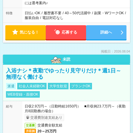
業界から入社して活躍されています♪
には選考案内♪
日払いOK
/
履歴書不要
/
40～50代活躍中
/
副業・WワークOK
/
特徴
服装自由
/
電話対応なし
気になる！
応募する
詳細へ
掲載日：2026.08.04
未読
入浴ナシ＊夜勤でゆったり見守りだけ＊週1日～
無理なく働ける
派遣
社会人未経験OK
大学生歓迎
ブランクOK
WEB登録・面接OK
日収2.9万円～（日勤時給1650円） ■月収例23.7万円～（夜勤
給与
月8回勤務の場合）
交通費別途支給あり
交通費全額支給
交通費
20～25万円
月収例