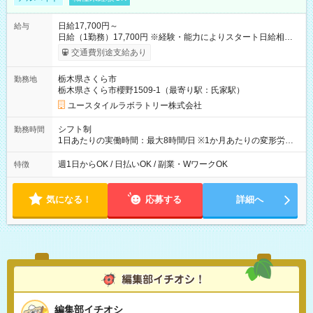
日給17,700円～
給与
日給（1勤務）17,700円 ※経験・能力によりスタート日給相談
可・昇給可 【試用期間】試用期間あり 試用期間の長さ：3ヶ月
交通費別途支給あり
雇用形態、給与は本採用時と同じです。
栃木県さくら市
勤務地
栃木県さくら市櫻野1509-1（最寄り駅：氏家駅）
ユースタイルラボラトリー株式会社
シフト制
勤務時間
1日あたりの実働時間：最大8時間/日 ※1か月あたりの変形労働
制（週平均40時間以内） 夜勤：17:00-翌09:00（休憩2時間）
週1日からOK / 日払いOK / 副業・WワークOK
特徴
気になる！
応募する
詳細へ
編集部イチオシ