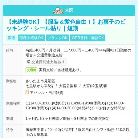
未読
【未経験OK】【服装＆髪色自由！】お菓子のピ
ッキング・シール貼り｜短期
派遣
職種未経験OK
ブランクOK
WEB登録・面接OK
時給1400円／月収例：117,600円＝1,400円×4時間×21日勤務の
給与
場合＋交通費別途支給
交通費別途支給あり
実費支給／当社規定あり。
交通費
さいたま市見沼区
勤務地
七里駅から車6分
/
大宮公園駅
/
大宮(埼玉県)駅
アパレル・日用雑貨
(1)14:00-18:00(休憩0分) (2)14:00-19:00(休憩0分) (3)14:00-
勤務時間
19:30(休憩0分) (4)14:00-20:00(休憩45分) ※お好きな時間が選べ
ます
1ヶ月以上3ヶ月未満／即日～8月末までの期間限定
期間
履歴書不要
/
40～50代活躍中
/
服装自由
/
シフト勤務
/
10名以
特徴
上の大量募集