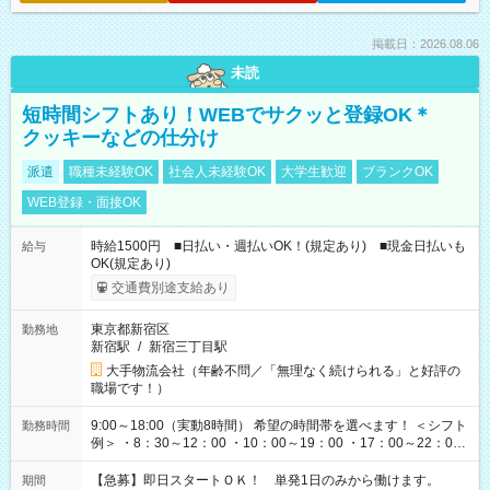
掲載日：2026.08.06
未読
短時間シフトあり！WEBでサクッと登録OK＊
クッキーなどの仕分け
派遣
職種未経験OK
社会人未経験OK
大学生歓迎
ブランクOK
WEB登録・面接OK
時給1500円 ■日払い・週払いOK！(規定あり) ■現金日払いも
給与
OK(規定あり)
交通費別途支給あり
東京都新宿区
勤務地
新宿駅
/
新宿三丁目駅
大手物流会社（年齢不問／「無理なく続けられる」と好評の
職場です！）
9:00～18:00（実動8時間） 希望の時間帯を選べます！ ＜シフト
勤務時間
例＞ ・8：30～12：00 ・10：00～19：00 ・17：00～22：00
・13：00～22：00 ・22：00～翌6：00 など
【急募】即日スタートＯＫ！ 単発1日のみから働けます。
期間