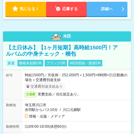
気になる！
応募する
詳細へ
未読
【土日休み】【1ヶ月短期】高時給1500円！ア
ルバムの中身チェック・梱包
派遣
職種未経験OK
ブランクOK
WEB登録・面接OK
時給1500円／月収例：252,000円＝1,500円×8時間×21日勤務の
給与
場合＋交通費別途支給
交通費別途支給あり
実費支給／当社規定あり。
交通費
埼玉県川口市
勤務地
赤羽駅からバス10分
/
川口元郷駅
情報・出版・メディア
(1)09:00-18:00(休憩60分)
勤務時間