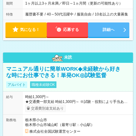
1ヶ月以上3ヶ月未満／即日～1ヵ月間（更新の可能性あり）
期間
履歴書不要
/
40～50代活躍中
/
服装自由
/
10名以上の大量募集
特徴
気になる！
応募する
詳細へ
未読
マニュアル通りに簡単WORK◆未経験から好き
な時にお仕事できる！単発OK◎試験監督
アルバイト
職種未経験OK
時給1,300円～
給与
★交通費一部支給 時給1,300円～ ※試験・役割により手当あり
※勤務回数により昇給あり 【即給（前払い）オプションあ
交通費別途支給あり
り！】 希望される場合、勤務から1週間ほどで給与の一部を受け
取れます。 ※手数料418円がかかります。 【過去試験日の収入
栃木県小山市
勤務地
例】 ・河合塾模擬試験 8:30～17:30（休憩1時間） 時給1,300円
栃木県小山市城山町（最寄り駅：小山駅）
×8時間＝日収10,400円＋交通費 ※当日の役割により時給＋100
円の場合あり ・国家試験 7:00～13:30（休憩なし） 時給1,300
株式会社全国試験運営センター
円（役割手当＋100円）×6時間＝日収8,400円＋交通費 【試用期