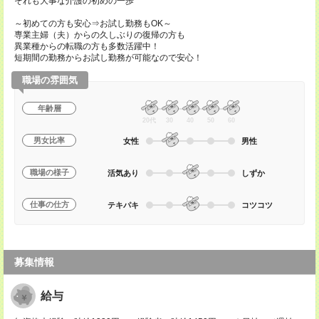
それも大事な介護の初めの一歩
～初めての方も安心⇒お試し勤務もOK～
専業主婦（夫）からの久しぶりの復帰の方も
異業種からの転職の方も多数活躍中！
短期間の勤務からお試し勤務が可能なので安心！
職場の雰囲気
年齢層
20代
30
40
50
60
男女比率
女性
男性
職場の様子
活気あり
しずか
仕事の仕方
テキパキ
コツコツ
募集情報
給与