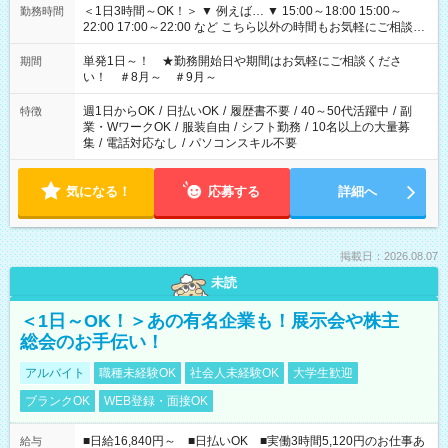
＜1日3時間～OK！＞ ▼ 例えば… ▼ 15:00～18:00 15:00～
勤務時間
22:00 17:00～22:00 など こちら以外の時間もお気軽にご相談く
ださい！
単発1日～！ ★勤務開始日や期間はお気軽にご相談くださ
期間
い！ ＃8月～ ＃9月～
週1日からOK
/
日払いOK
/
履歴書不要
/
40～50代活躍中
/
副
特徴
業・WワークOK
/
服装自由
/
シフト勤務
/
10名以上の大量募
集
/
電話対応なし
/
パソコンスキル不要
気になる！
応募する
詳細へ
掲載日：2026.08.07
未読
＜1日～OK！＞あの有名企業も！展示会や株主
総会のお手伝い！
アルバイト
職種未経験OK
社会人未経験OK
大学生歓迎
ブランクOK
WEB登録・面接OK
■日給16,840円～ ■日払いOK ■実働3時間5,120円のお仕事あ
給与