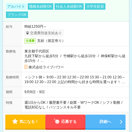
アルバイト
職種未経験OK
社会人未経験OK
大学生歓迎
ブランクOK
時給1250円～
給与
交通費別途支給あり
支給（規定有り）
交通費
東京都千代田区
勤務地
九段下駅から徒歩5分
/
竹橋駅から徒歩10分
/
神保町駅から徒
歩15分
/
…
株式会社ライブパワー
＜シフト例＞ 9:00～22:30 12:30～22:00 15:30～21:00 12:30～
勤務時間
19:00 12:30～22:00 上記の時間から好きな時間を選べます！ ※
時間は変更となる可能性があります
9月8日・9日
期間
週1日からOK
/
履歴書不要
/
副業・WワークOK
/
シフト勤務
/
特徴
電話対応なし
/
パソコンスキル不要
気になる！
応募する
詳細へ