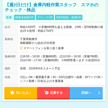
【週2日だけ】倉庫内軽作業スタッフ スマホの
チェック・検品
派遣
職種未経験OK
ブランクOK
WEB登録・面接OK
時給1400円 ※実働8時間を超える勤務、22時～翌5時勤務の場
給与
合25％割増：時給1750円
千葉県船橋市
勤務地
南船橋駅から徒歩10分程度
スマートフォンを取り扱う倉庫
(1)9:00～18:00（実働8時間） (2)10:00～18:00（実働7時間）
勤務時間
(3)10:00～17:00（実働6時間） ※時間帯選べます ※休憩60分
長期 2026年9月スタート予定
期間
日払いOK
/
履歴書不要
/
40～50代活躍中
/
副業・WワークOK
/
特徴
シフト勤務
/
10名以上の大量募集
気になる！
応募する
詳細へ