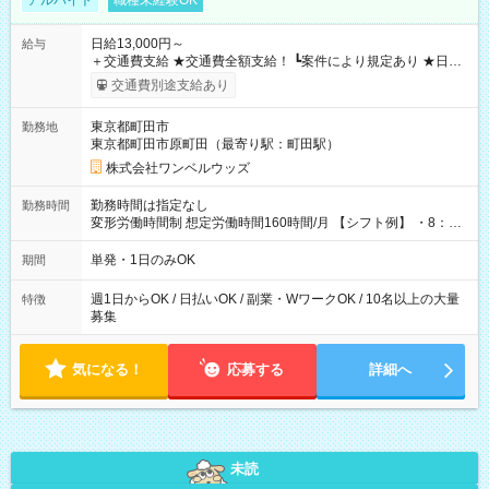
アルバイト
職種未経験OK
日給13,000円～
給与
＋交通費支給 ★交通費全額支給！ ┗案件により規定あり ★日払
いOK！（規定あり） ┗働いたその日に現金GET♪ お仕事後はコ
交通費別途支給あり
ンビニATMから 日払い分を引き落とせます！ 【試用期間】試
用期間なし
東京都町田市
勤務地
東京都町田市原町田（最寄り駅：町田駅）
株式会社ワンベルウッズ
勤務時間は指定なし
勤務時間
変形労働時間制 想定労働時間160時間/月 【シフト例】 ・8：00
～21：00
単発・1日のみOK
期間
週1日からOK / 日払いOK / 副業・WワークOK / 10名以上の大量
特徴
募集
気になる！
応募する
詳細へ
未読