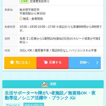
交通費支給有り
交通費
栃木県宇都宮市
勤務地
宇都宮駅から車10分
物流・倉庫関係
10:00～19:00 10:00～17:00 ※表記のうち実働6時間から8時間で
勤務時間
す。
長期【ご応募から1週間以内(最短2日目)のスピード就業が可能】
期間
即日～
日払いOK
/
履歴書不要
/
電話対応なし
/
パソコンスキル不要
特徴
気になる！
応募する
詳細へ
未読
生活サポーター✨障がい者施設／無資格OK・夜
勤専従／シニア活躍中・ブランク /Gi
アルバイト
職種未経験OK