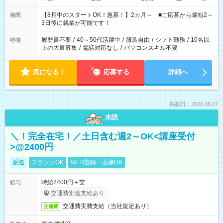
と休みを合わせたい」 「余裕を持って夕飯の準備がしたい」
「できれば残業はしたくない」 など、ご希望を教えてください
【8月中のスタートOK！急募！】2カ月～ ■ご応募から最短2～
期間
ね。 ※Wワーク希望の方へ 今ご覧のお仕事で希望する勤務時間
3日後に就業が可能です！
と、もう1つのお仕事の勤務時間。 合計で週40時間を超える場
合は応募できません。
履歴書不要
/
40～50代活躍中
/
服装自由
/
シフト勤務
/
10名以
特徴
上の大量募集
/
電話対応なし
/
パソコンスキル不要
気になる！
応募する
詳細へ
掲載日：2026.08.07
未読
＼！完全在宅！／土日含む週2～OK<講座受付
>@2400円
派遣
ブランクOK
WEB登録・面接OK
時給2400円＋交
給与
交通費別途支給あり
交通費実費支給（当社規定あり）
交通費