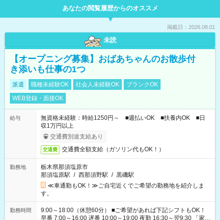
あなたの閲覧履歴からのオススメ
掲載日：2026.08.01
未読
【オープニング募集】おばあちゃんのお散歩付
き添いも仕事の1つ
派遣
職種未経験OK
社会人未経験OK
ブランクOK
WEB登録・面接OK
無資格未経験：時給1250円～ ■週払いOK ■扶養内OK ■日
給与
収1万円以上
交通費別途支給あり
交通費全額支給（ガソリン代もOK！）
交通費
栃木県那須塩原市
勤務地
那須塩原駅
/
西那須野駅
/
黒磯駅
≪車通勤もOK！≫ご自宅近くでご希望の勤務地を紹介しま
す。
9:00～18:00（休憩60分） ■ご希望があれば下記シフトもOK！
勤務時間
早番 7:00～16:00 遅番 10:00～19:00 夜勤 16:30～翌9:30 「家族