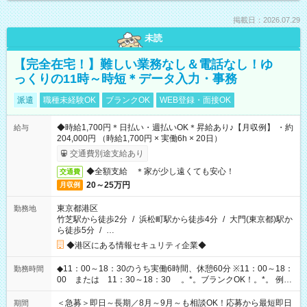
掲載日：2026.07.29
未読
【完全在宅！】難しい業務なし＆電話なし！ゆ
っくりの11時～時短＊データ入力・事務
派遣
職種未経験OK
ブランクOK
WEB登録・面接OK
◆時給1,700円＊日払い・週払いOK＊昇給あり♪【月収例】 ・約
給与
204,000円 （時給1,700円 × 実働6h × 20日）
交通費別途支給あり
◆全額支給 ＊家が少し遠くても安心！
交通費
20～25万円
月収例
東京都港区
勤務地
竹芝駅から徒歩2分
/
浜松町駅から徒歩4分
/
大門(東京都)駅か
ら徒歩5分
/
…
◆港区にある情報セキュリティ企業◆
◆11：00～18：30のうち実働6時間、休憩60分 ※11：00～18：
勤務時間
00 または 11：30～18：30 。*。ブランクOK！。*。 例え
ば前職が、 在宅/財団法人/事務/コールセンター/受付/販売/カフェ
スタッフ スイーツ販売/ホテルフロント/化粧品販売/など 様々な
＜急募＞即日～長期／8月～9月～も相談OK！応募から最短即日
期間