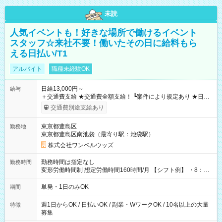
未読
人気イベントも！好きな場所で働けるイベント
スタッフ☆来社不要！働いたその日に給料もら
える日払い/T1
アルバイト
職種未経験OK
日給13,000円～
給与
＋交通費支給 ★交通費全額支給！ ┗案件により規定あり ★日払
いOK！（規定あり） ┗働いたその日に現金GET♪ お仕事後はコ
交通費別途支給あり
ンビニATMから 日払い分を引き落とせます！ 【試用期間】試
用期間なし
東京都豊島区
勤務地
東京都豊島区南池袋（最寄り駅：池袋駅）
株式会社ワンベルウッズ
勤務時間は指定なし
勤務時間
変形労働時間制 想定労働時間160時間/月 【シフト例】 ・8：00
～21：00
単発・1日のみOK
期間
週1日からOK / 日払いOK / 副業・WワークOK / 10名以上の大量
特徴
募集