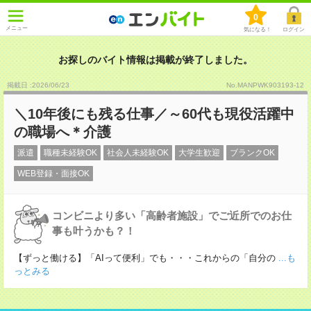
0
メニュー
気になる！
ログイン
お探しのバイト情報は掲載が終了しました。
掲載日 :2026
/
06
/
23
No.MANPWK903193-12
＼10年後にも残る仕事／～60代も現役活躍中
の職場へ＊介護
派遣
職種未経験OK
社会人未経験OK
大学生歓迎
ブランクOK
WEB登録・面接OK
コンビニより多い「高齢者施設」でご近所でのお仕
事も叶うかも？！
【ずっと働ける】「AIって便利」でも・・・これからの「自分の
...も
っとみる