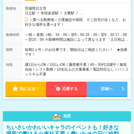
茨城県日立市
勤務地
日立駅
/
常陸多賀駅
/
大甕駅
/
…
＜選べる勤務地＞介護施設や病院 ※ご自宅の近くなど、お
好きな場所を選べます！
＜例＞ 夜勤（例） 16：00～翌9：00 16：30～翌9：30 17：00
勤務時間
～翌10：00 ※勤務時間は施設によって異なります 「土日祝は休
みたい」 「しっかり稼ぎたい」 「もう少し遅い時間から始めた
い」など ご希望にあったお仕事をご案内いたします。 ※未経験
短期2ヵ月～のお仕事です。開始日はご相談ください！ ★急募
期間
の方の場合は1～2ヶ月間は日中での仕事を経験いただき、 お
です！
仕事に慣れてからの夜勤になります。 ★家庭の都合でお休みが
必要な場合も遠慮なくご相談ください。
週1日からOK
/
日払いOK
/
履歴書不要
/
40～50代活躍中
/
服装
特徴
自由
/
シフト勤務
/
10名以上の大量募集
/
電話対応なし
/
パソコ
ンスキル不要
気になる！
応募する
詳細へ
未読
ちいさいかわいいキャラのイベントも！好きな
場所で働ける☆来社不要！働いたその日に給料