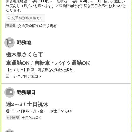
無資格未経験：時給1330円～ 経験者：時給1450円～ ★日払い／週払い
制度あり（月払いも選べます）※稼働開始時は手続き完了次第のお支払いと
なります。
交通費別途支給あり
交通費全額支給※規定有
交通費
勤務地
栃木県さくら市
車通勤OK / 自転車・バイク通勤OK
【さくら市】氏家・蒲須坂など勤務地多数！
＜シニア向け施設＞
勤務曜日
週2～3 / 土日祝休
週3日～5日OK（月～金） ★土日休みOK
土日休みOK
休日休暇