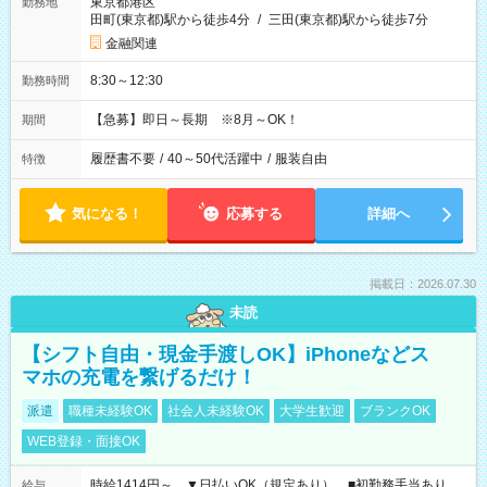
東京都港区
勤務地
田町(東京都)駅から徒歩4分
/
三田(東京都)駅から徒歩7分
金融関連
8:30～12:30
勤務時間
【急募】即日～長期 ※8月～OK！
期間
履歴書不要
/
40～50代活躍中
/
服装自由
特徴
気になる！
応募する
詳細へ
掲載日：2026.07.30
未読
【シフト自由・現金手渡しOK】iPhoneなどス
マホの充電を繋げるだけ！
派遣
職種未経験OK
社会人未経験OK
大学生歓迎
ブランクOK
WEB登録・面接OK
時給1414円～ ▼日払いOK（規定あり） ■初勤務手当あり
給与