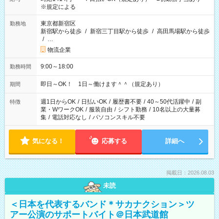
※規定による
東京都新宿区
勤務地
新宿駅から徒歩
/
新宿三丁目駅から徒歩
/
高田馬場駅から徒歩
/
…
物流企業
9:00～18:00
勤務時間
即日～OK！ 1日～働けます＾＾（規定あり）
期間
週1日からOK
/
日払いOK
/
履歴書不要
/
40～50代活躍中
/
副
特徴
業・WワークOK
/
服装自由
/
シフト勤務
/
10名以上の大量募
集
/
電話対応なし
/
パソコンスキル不要
気になる！
応募する
詳細へ
掲載日：2026.08.03
未読
＜日本を代表するバンド＊サカナクション＞ツ
アー公演のサポートバイト＠日本武道館