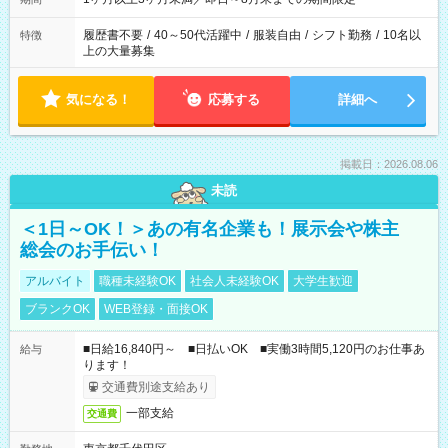
履歴書不要
/
40～50代活躍中
/
服装自由
/
シフト勤務
/
10名以
特徴
上の大量募集
気になる！
応募する
詳細へ
掲載日：2026.08.06
未読
＜1日～OK！＞あの有名企業も！展示会や株主
総会のお手伝い！
アルバイト
職種未経験OK
社会人未経験OK
大学生歓迎
ブランクOK
WEB登録・面接OK
■日給16,840円～ ■日払いOK ■実働3時間5,120円のお仕事あ
給与
ります！
交通費別途支給あり
一部支給
交通費