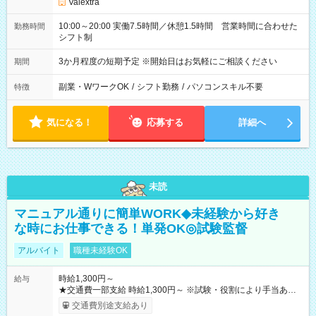
Valextra
10:00～20:00 実働7.5時間／休憩1.5時間 営業時間に合わせた
勤務時間
シフト制
3か月程度の短期予定 ※開始日はお気軽にご相談ください
期間
副業・WワークOK
/
シフト勤務
/
パソコンスキル不要
特徴
気になる！
応募する
詳細へ
未読
マニュアル通りに簡単WORK◆未経験から好き
な時にお仕事できる！単発OK◎試験監督
アルバイト
職種未経験OK
時給1,300円～
給与
★交通費一部支給 時給1,300円～ ※試験・役割により手当あり
※勤務回数により昇給あり 【即給（前払い）オプションあ
交通費別途支給あり
り！】 希望される場合、勤務から1週間ほどで給与の一部を受け