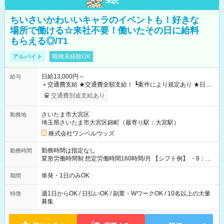
未読
ちいさいかわいいキャラのイベントも！好きな
場所で働ける☆来社不要！働いたその日に給料
もらえる◎/T1
アルバイト
職種未経験OK
日給13,000円～
給与
＋交通費支給 ★交通費全額支給！ ┗案件により規定あり ★日払
いOK！（規定あり） ┗働いたその日に現金GET♪ お仕事後はコ
交通費別途支給あり
ンビニATMから 日払い分を引き落とせます！ 【試用期間】試
用期間なし
さいたま市大宮区
勤務地
埼玉県さいたま市大宮区錦町（最寄り駅：大宮駅）
株式会社ワンベルウッズ
勤務時間は指定なし
勤務時間
変形労働時間制 想定労働時間160時間/月 【シフト例】 ・8：00
～21：00
単発・1日のみOK
期間
週1日からOK / 日払いOK / 副業・WワークOK / 10名以上の大量
特徴
募集