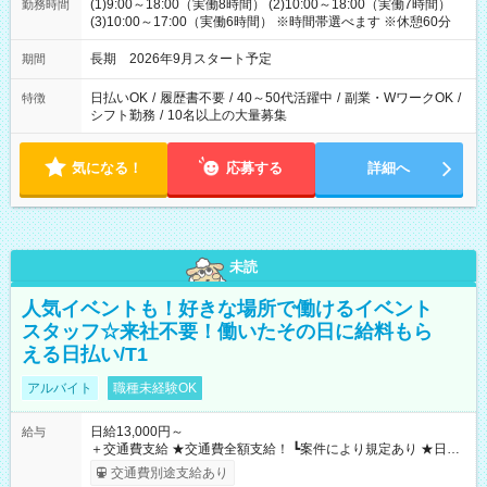
(1)9:00～18:00（実働8時間） (2)10:00～18:00（実働7時間）
勤務時間
(3)10:00～17:00（実働6時間） ※時間帯選べます ※休憩60分
長期 2026年9月スタート予定
期間
日払いOK
/
履歴書不要
/
40～50代活躍中
/
副業・WワークOK
/
特徴
シフト勤務
/
10名以上の大量募集
気になる！
応募する
詳細へ
未読
人気イベントも！好きな場所で働けるイベント
スタッフ☆来社不要！働いたその日に給料もら
える日払い/T1
アルバイト
職種未経験OK
日給13,000円～
給与
＋交通費支給 ★交通費全額支給！ ┗案件により規定あり ★日払
いOK！（規定あり） ┗働いたその日に現金GET♪ お仕事後はコ
交通費別途支給あり
ンビニATMから 日払い分を引き落とせます！ 【試用期間】試