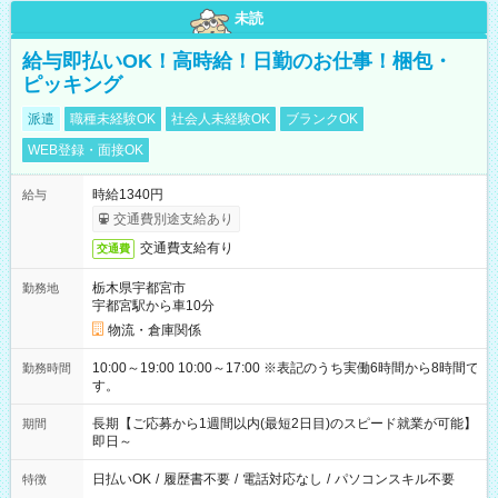
未読
給与即払いOK！高時給！日勤のお仕事！梱包・
ピッキング
派遣
職種未経験OK
社会人未経験OK
ブランクOK
WEB登録・面接OK
時給1340円
給与
交通費別途支給あり
交通費支給有り
交通費
栃木県宇都宮市
勤務地
宇都宮駅から車10分
物流・倉庫関係
10:00～19:00 10:00～17:00 ※表記のうち実働6時間から8時間で
勤務時間
す。
長期【ご応募から1週間以内(最短2日目)のスピード就業が可能】
期間
即日～
日払いOK
/
履歴書不要
/
電話対応なし
/
パソコンスキル不要
特徴