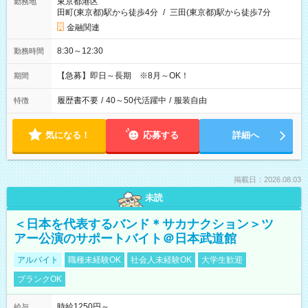
東京都港区
勤務地
田町(東京都)駅から徒歩4分
/
三田(東京都)駅から徒歩7分
金融関連
8:30～12:30
勤務時間
【急募】即日～長期 ※8月～OK！
期間
履歴書不要
/
40～50代活躍中
/
服装自由
特徴
気になる！
応募する
詳細へ
掲載日：2026.08.03
未読
＜日本を代表するバンド＊サカナクション＞ツ
アー公演のサポートバイト＠日本武道館
アルバイト
職種未経験OK
社会人未経験OK
大学生歓迎
ブランクOK
時給1250円～
給与