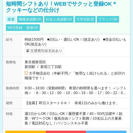
短時間シフトあり！WEBでサクッと登録OK＊
クッキーなどの仕分け
派遣
職種未経験OK
社会人未経験OK
大学生歓迎
ブランクOK
WEB登録・面接OK
時給1500円 ■日払い・週払いOK！(規定あり) ■現金日払いも
給与
OK(規定あり)
交通費別途支給あり
東京都新宿区
勤務地
新宿駅
/
新宿三丁目駅
大手物流会社（年齢不問／「無理なく続けられる」と好評の
職場です！）
9:00～18:00（実動8時間） 希望の時間帯を選べます！ ＜シフト
勤務時間
例＞ ・8：30～12：00 ・10：00～19：00 ・17：00～22：00
・13：00～22：00 ・22：00～翌6：00 など
【急募】即日スタートＯＫ！ 単発1日のみから働けます。
期間
週1日からOK
/
日払いOK
/
履歴書不要
/
40～50代活躍中
/
副
特徴
業・WワークOK
/
服装自由
/
シフト勤務
/
10名以上の大量募
集
/
電話対応なし
/
パソコンスキル不要