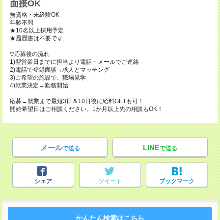
面接OK
無資格・未経験OK
年齢不問
★10名以上採用予定
★履歴書は不要です
▽応募後の流れ
1)翌営業日までに担当より電話・メールでご連絡
2)電話で登録面談→求人とマッチング
3)ご希望の施設で、職場見学
4)就業決定→勤務開始
応募→就業まで最短3日＆10日後に給料GETも可！
開始希望日はご相談ください。1か月以上先の相談もOK！
メール
LINE
で送る
で送る
シェア
ツイート
ブックマーク
かんたん検索はこちら