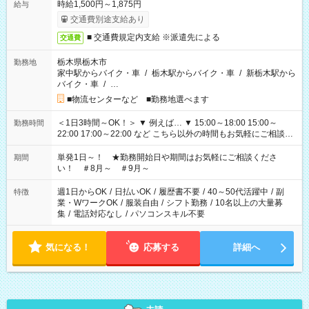
時給1,500円～1,875円
給与
交通費別途支給あり
■ 交通費規定内支給 ※派遣先による
交通費
栃木県栃木市
勤務地
家中駅からバイク・車
/
栃木駅からバイク・車
/
新栃木駅から
バイク・車
/
…
■物流センターなど ■勤務地選べます
＜1日3時間～OK！＞ ▼ 例えば… ▼ 15:00～18:00 15:00～
勤務時間
22:00 17:00～22:00 など こちら以外の時間もお気軽にご相談く
ださい！
単発1日～！ ★勤務開始日や期間はお気軽にご相談くださ
期間
い！ ＃8月～ ＃9月～
週1日からOK
/
日払いOK
/
履歴書不要
/
40～50代活躍中
/
副
特徴
業・WワークOK
/
服装自由
/
シフト勤務
/
10名以上の大量募
集
/
電話対応なし
/
パソコンスキル不要
気になる！
応募する
詳細へ