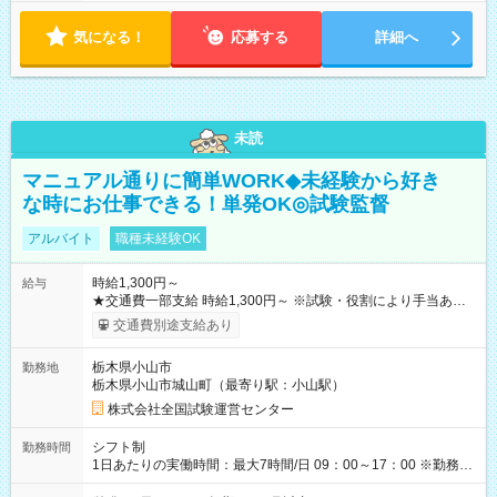
気になる！
応募する
詳細へ
未読
マニュアル通りに簡単WORK◆未経験から好き
な時にお仕事できる！単発OK◎試験監督
アルバイト
職種未経験OK
時給1,300円～
給与
★交通費一部支給 時給1,300円～ ※試験・役割により手当あり
※勤務回数により昇給あり 【即給（前払い）オプションあ
交通費別途支給あり
り！】 希望される場合、勤務から1週間ほどで給与の一部を受け
取れます。 ※手数料418円がかかります。 【過去試験日の収入
栃木県小山市
勤務地
例】 ・河合塾模擬試験 8:30～17:30（休憩1時間） 時給1,300円
栃木県小山市城山町（最寄り駅：小山駅）
×8時間＝日収10,400円＋交通費 ※当日の役割により時給＋100
円の場合あり ・国家試験 7:00～13:30（休憩なし） 時給1,300
株式会社全国試験運営センター
円（役割手当＋100円）×6時間＝日収8,400円＋交通費 【試用期
間】試用期間なし
シフト制
勤務時間
1日あたりの実働時間：最大7時間/日 09：00～17：00 ※勤務時
間は 試験により異なります。