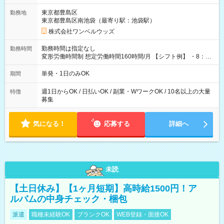
用期間なし
東京都豊島区
勤務地
東京都豊島区南池袋（最寄り駅：池袋駅）
株式会社ワンベルウッズ
勤務時間は指定なし
勤務時間
変形労働時間制 想定労働時間160時間/月 【シフト例】 ・8：00
～21：00
単発・1日のみOK
期間
週1日からOK / 日払いOK / 副業・WワークOK / 10名以上の大量
特徴
募集
気になる！
応募する
詳細へ
未読
【土日休み】【1ヶ月短期】高時給1500円！ア
ルバムの中身チェック・梱包
派遣
職種未経験OK
ブランクOK
WEB登録・面接OK