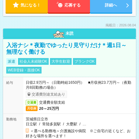
気になる！
応募する
詳細へ
掲載日：2026.08.04
未読
入浴ナシ＊夜勤でゆったり見守りだけ＊週1日～
無理なく働ける
派遣
社会人未経験OK
大学生歓迎
ブランクOK
WEB登録・面接OK
日収2.9万円～（日勤時給1650円） ■月収例23.7万円～（夜勤
給与
月8回勤務の場合）
交通費別途支給あり
交通費全額支給
交通費
20～25万円
月収例
茨城県日立市
勤務地
日立駅
/
常陸多賀駅
/
大甕駅
/
…
＜選べる勤務地＞介護施設や病院 ※ご自宅の近くなど、お
好きな場所を選べます！