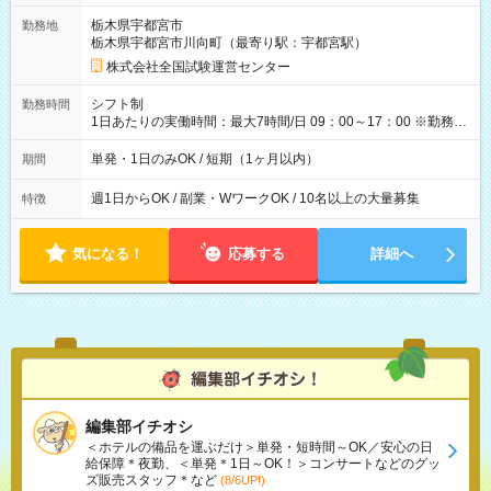
取れます。 ※手数料418円がかかります。 【過去試験日の収入
栃木県宇都宮市
勤務地
例】 ・河合塾模擬試験 8:30～17:30（休憩1時間） 時給1,300円
栃木県宇都宮市川向町（最寄り駅：宇都宮駅）
×8時間＝日収10,400円＋交通費 ※当日の役割により時給＋100
円の場合あり ・国家試験 7:00～13:30（休憩なし） 時給1,300
株式会社全国試験運営センター
円（役割手当＋100円）×6時間＝日収8,400円＋交通費 【試用期
間】試用期間なし
シフト制
勤務時間
1日あたりの実働時間：最大7時間/日 09：00～17：00 ※勤務時
間は 試験により異なります。
単発・1日のみOK / 短期（1ヶ月以内）
期間
週1日からOK / 副業・WワークOK / 10名以上の大量募集
特徴
気になる！
応募する
詳細へ
編集部イチオシ
＜ホテルの備品を運ぶだけ＞単発・短時間～OK／安心の日
給保障＊夜勤、＜単発＊1日～OK！＞コンサートなどのグッ
ズ販売スタッフ＊など
(8/6UP!)