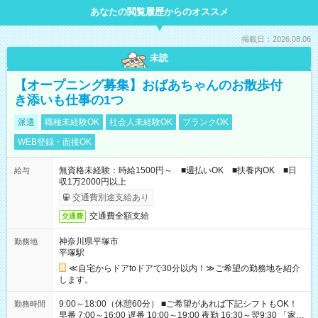
あなたの閲覧履歴からのオススメ
掲載日：2026.08.06
未読
【オープニング募集】おばあちゃんのお散歩付
き添いも仕事の1つ
派遣
職種未経験OK
社会人未経験OK
ブランクOK
WEB登録・面接OK
無資格未経験：時給1500円～ ■週払いOK ■扶養内OK ■日
給与
収1万2000円以上
交通費別途支給あり
交通費全額支給
交通費
神奈川県平塚市
勤務地
平塚駅
≪自宅からドアtoドアで30分以内！≫ご希望の勤務地を紹介
します。
9:00～18:00（休憩60分） ■ご希望があれば下記シフトもOK！
勤務時間
早番 7:00～16:00 遅番 10:00～19:00 夜勤 16:30～翌9:30 「家族