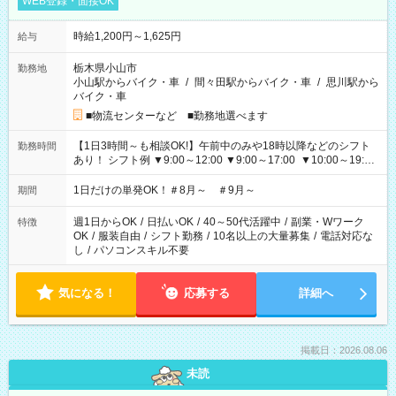
WEB登録・面接OK
時給1,200円～1,625円
給与
栃木県小山市
勤務地
小山駅からバイク・車
/
間々田駅からバイク・車
/
思川駅から
バイク・車
■物流センターなど ■勤務地選べます
【1日3時間～も相談OK!】午前中のみや18時以降などのシフト
勤務時間
あり！ シフト例 ▼9:00～12:00 ▼9:00～17:00 ▼10:00～19:00
▼18:00～21:00
1日だけの単発OK！＃8月～ ＃9月～
期間
週1日からOK
/
日払いOK
/
40～50代活躍中
/
副業・Wワーク
特徴
OK
/
服装自由
/
シフト勤務
/
10名以上の大量募集
/
電話対応な
し
/
パソコンスキル不要
気になる！
応募する
詳細へ
掲載日：2026.08.06
未読