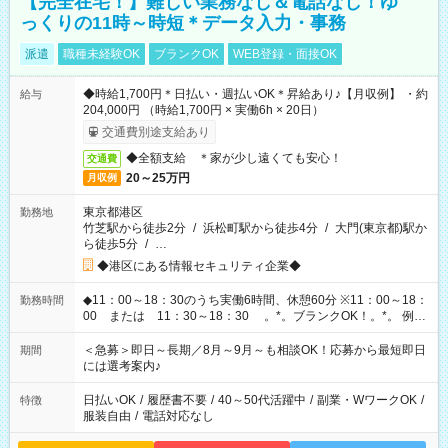
【完全在宅！】難しい業務なし＆電話なし！ゆ
っくりの11時～時短＊データ入力・事務
派遣
職種未経験OK
ブランクOK
WEB登録・面接OK
◆時給1,700円＊日払い・週払いOK＊昇給あり♪【月収例】 ・約
給与
204,000円 （時給1,700円 × 実働6h × 20日）
交通費別途支給あり
◆全額支給 ＊家が少し遠くても安心！
交通費
20～25万円
月収例
東京都港区
勤務地
竹芝駅から徒歩2分
/
浜松町駅から徒歩4分
/
大門(東京都)駅か
ら徒歩5分
/
…
◆港区にある情報セキュリティ企業◆
◆11：00～18：30のうち実働6時間、休憩60分 ※11：00～18：
勤務時間
00 または 11：30～18：30 。*。ブランクOK！。*。 例え
ば前職が、 在宅/財団法人/事務/コールセンター/受付/販売/カフェ
スタッフ スイーツ販売/ホテルフロント/化粧品販売/など 様々な
＜急募＞即日～長期／8月～9月～も相談OK！応募から最短即日
期間
業界から入社して活躍されています♪
には選考案内♪
日払いOK
/
履歴書不要
/
40～50代活躍中
/
副業・WワークOK
/
特徴
服装自由
/
電話対応なし