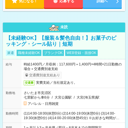
気になる！
応募する
詳細へ
未読
【未経験OK】【服装＆髪色自由！】お菓子のピ
ッキング・シール貼り｜短期
派遣
職種未経験OK
ブランクOK
WEB登録・面接OK
時給1400円／月収例：117,600円＝1,400円×4時間×21日勤務の
給与
場合＋交通費別途支給
交通費別途支給あり
実費支給／当社規定あり。
交通費
さいたま市見沼区
勤務地
七里駅から車6分
/
大宮公園駅
/
大宮(埼玉県)駅
アパレル・日用雑貨
(1)14:00-18:00(休憩0分) (2)14:00-19:00(休憩0分) (3)14:00-
勤務時間
19:30(休憩0分) (4)14:00-20:00(休憩45分) ※お好きな時間が選べ
ます
1ヶ月以上3ヶ月未満／即日～8月末までの期間限定
期間