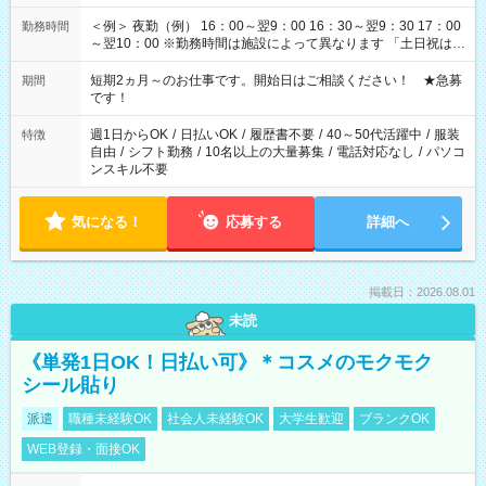
＜例＞ 夜勤（例） 16：00～翌9：00 16：30～翌9：30 17：00
勤務時間
～翌10：00 ※勤務時間は施設によって異なります 「土日祝は休
みたい」 「しっかり稼ぎたい」 「もう少し遅い時間から始めた
い」など ご希望にあったお仕事をご案内いたします。 ※未経験
短期2ヵ月～のお仕事です。開始日はご相談ください！ ★急募
期間
の方の場合は1～2ヶ月間は日中での仕事を経験いただき、 お
です！
仕事に慣れてからの夜勤になります。 ★家庭の都合でお休みが
必要な場合も遠慮なくご相談ください。
週1日からOK
/
日払いOK
/
履歴書不要
/
40～50代活躍中
/
服装
特徴
自由
/
シフト勤務
/
10名以上の大量募集
/
電話対応なし
/
パソコ
ンスキル不要
気になる！
応募する
詳細へ
掲載日：2026.08.01
未読
《単発1日OK！日払い可》＊コスメのモクモク
シール貼り
派遣
職種未経験OK
社会人未経験OK
大学生歓迎
ブランクOK
WEB登録・面接OK