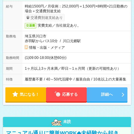
時給1500円／月収例：252,000円＝1,500円×8時間×21日勤務の
給与
場合＋交通費別途支給
交通費別途支給あり
実費支給／当社規定あり。
交通費
埼玉県川口市
勤務地
赤羽駅からバス10分
/
川口元郷駅
情報・出版・メディア
(1)09:00-18:00(休憩60分)
勤務時間
1ヶ月以上3ヶ月未満／即日～1ヵ月間（更新の可能性あり）
期間
履歴書不要
/
40～50代活躍中
/
服装自由
/
10名以上の大量募集
特徴
気になる！
応募する
詳細へ
未読
マニュアル通りに簡単WORK◆未経験から好き