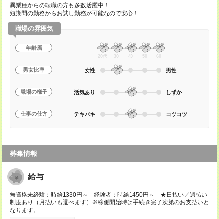
異業種からの転職の方も多数活躍中！
短期間の勤務からお試し勤務が可能なので安心！
職場の雰囲気
年齢層
20代
30
40
50
60
男女比率
女性
男性
職場の様子
活気あり
しずか
仕事の仕方
テキパキ
コツコツ
募集情報
給与
無資格未経験：時給1330円～ 経験者：時給1450円～ ★日払い／週払い
制度あり（月払いも選べます）※稼働開始時は手続き完了次第のお支払いと
なります。