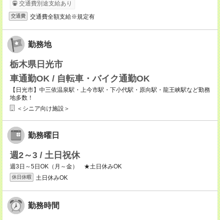
交通費別途支給あり
交通費全額支給※規定有
交通費
勤務地
栃木県日光市
車通勤OK / 自転車・バイク通勤OK
【日光市】中三依温泉駅・上今市駅・下小代駅・原向駅・龍王峡駅など勤務
地多数！
＜シニア向け施設＞
勤務曜日
週2～3 / 土日祝休
週3日～5日OK（月～金） ★土日休みOK
土日休みOK
休日休暇
勤務時間