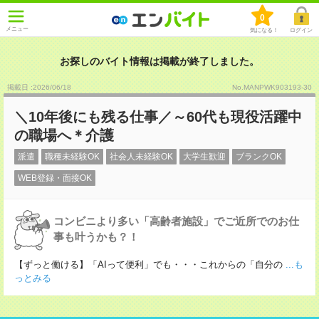
0
メニュー
気になる！
ログイン
お探しのバイト情報は掲載が終了しました。
掲載日 :2026
/
06
/
18
No.MANPWK903193-30
＼10年後にも残る仕事／～60代も現役活躍中
の職場へ＊介護
派遣
職種未経験OK
社会人未経験OK
大学生歓迎
ブランクOK
WEB登録・面接OK
コンビニより多い「高齢者施設」でご近所でのお仕
事も叶うかも？！
【ずっと働ける】「AIって便利」でも・・・これからの「自分の
...も
っとみる