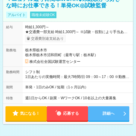
な時にお仕事できる！単発OK◎試験監督
アルバイト
職種未経験OK
時給1,300円～
給与
★交通費一部支給 時給1,300円～ ※試験・役割により手当あり
※勤務回数により昇給あり 【即給（前払い）オプションあ
交通費別途支給あり
り！】 希望される場合、勤務から1週間ほどで給与の一部を受け
取れます。 ※手数料418円がかかります。 【過去試験日の収入
栃木県栃木市
勤務地
例】 ・河合塾模擬試験 8:30～17:30（休憩1時間） 時給1,300円
栃木県栃木市沼和田町（最寄り駅：栃木駅）
×8時間＝日収10,400円＋交通費 ※当日の役割により時給＋100
円の場合あり ・国家試験 7:00～13:30（休憩なし） 時給1,300
株式会社全国試験運営センター
円（役割手当＋100円）×6時間＝日収8,400円＋交通費 【試用期
間】試用期間なし
シフト制
勤務時間
1日あたりの実働時間：最大7時間/日 09：00～17：00 ※勤務時
間は 試験により異なります。
単発・1日のみOK / 短期（1ヶ月以内）
期間
週1日からOK / 副業・WワークOK / 10名以上の大量募集
特徴
気になる！
応募する
詳細へ