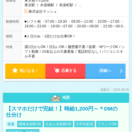
東京都千代田区
勤務地
東京駅
/
水道橋駅
/
有楽町駅
/
…
株式会社マッシュ
■シフト例 ・07:00～19:30 ・09:00～12:00 ・10:00～17:00 ・
勤務時間
18:00～23:00 ・19:00～07:00 ・20:00～09:00 ・22:00～06:00
etc ★最短で3時間で5,120円のお仕事から 15時間で2万円近く稼
げるお仕事も！ ご希望のお時間に合わせてご紹介！ ※シフトは
■１日のみ・1回だけお仕事OK！
期間
現場によって異なります。 ※勿論、休憩時間はあるのでご安心
ください！
週1日からOK
/
日払いOK
/
履歴書不要
/
副業・WワークOK
/
シ
特徴
フト勤務
/
10名以上の大量募集
/
電話対応なし
/
パソコンスキ
ル不要
気になる！
応募する
詳細へ
掲載日：2026.08.05
未読
【スマホだけで完結！】時給1,200円～＊DMの
仕分け
派遣
職種未経験OK
社会人未経験OK
大学生歓迎
ブランクOK