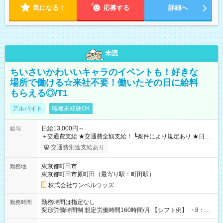
気になる！
応募する
詳細へ
未読
ちいさいかわいいキャラのイベントも！好きな
場所で働ける☆来社不要！働いたその日に給料
もらえる◎/T1
アルバイト
職種未経験OK
日給13,000円～
給与
＋交通費支給 ★交通費全額支給！ ┗案件により規定あり ★日払
いOK！（規定あり） ┗働いたその日に現金GET♪ お仕事後はコ
交通費別途支給あり
ンビニATMから 日払い分を引き落とせます！ 【試用期間】試
用期間なし
東京都町田市
勤務地
東京都町田市原町田（最寄り駅：町田駅）
株式会社ワンベルウッズ
勤務時間は指定なし
勤務時間
変形労働時間制 想定労働時間160時間/月 【シフト例】 ・8：00
～21：00