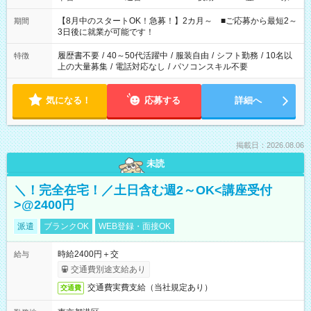
と休みを合わせたい」 「余裕を持って夕飯の準備がしたい」
「できれば残業はしたくない」 など、ご希望を教えてください
【8月中のスタートOK！急募！】2カ月～ ■ご応募から最短2～
期間
ね。 ※Wワーク希望の方へ 今ご覧のお仕事で希望する勤務時間
3日後に就業が可能です！
と、もう1つのお仕事の勤務時間。 合計で週40時間を超える場
合は応募できません。
履歴書不要
/
40～50代活躍中
/
服装自由
/
シフト勤務
/
10名以
特徴
上の大量募集
/
電話対応なし
/
パソコンスキル不要
気になる！
応募する
詳細へ
掲載日：2026.08.06
未読
＼！完全在宅！／土日含む週2～OK<講座受付
>@2400円
派遣
ブランクOK
WEB登録・面接OK
時給2400円＋交
給与
交通費別途支給あり
交通費実費支給（当社規定あり）
交通費