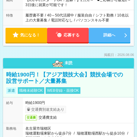
【8月中のスタートOK！急募！】2カ月～ ■ご応募から最短2～
期間
ね。 ※Wワーク希望の方へ 今ご覧のお仕事で希望する勤務時間
3日後に就業が可能です！
と、もう1つのお仕事の勤務時間。 合計で週40時間を超える場
合は応募できません。
履歴書不要
/
40～50代活躍中
/
服装自由
/
シフト勤務
/
10名以
特徴
上の大量募集
/
電話対応なし
/
パソコンスキル不要
気になる！
応募する
詳細へ
掲載日：2026.08.06
未読
時給1900円！【アジア競技大会】競技会場での
設営サポート／大量募集
派遣
職種未経験OK
WEB登録・面接OK
時給1900円
給与
交通費別途支給あり
交通費支給
交通費
名古屋市瑞穂区
勤務地
瑞穂運動場東駅から徒歩7分
/
瑞穂運動場西駅から徒歩10分
/