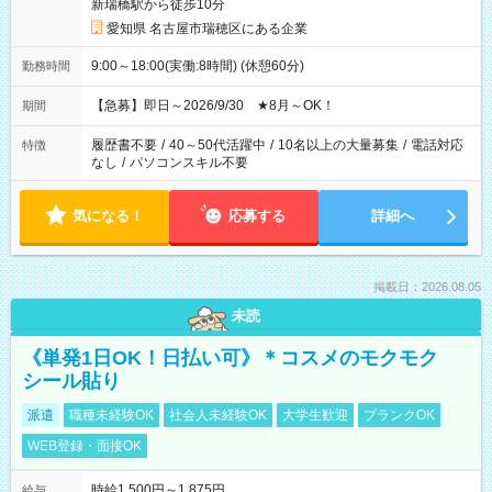
新瑞橋駅から徒歩10分
愛知県 名古屋市瑞穂区にある企業
9:00～18:00(実働:8時間) (休憩60分)
勤務時間
【急募】即日～2026/9/30 ★8月～OK！
期間
履歴書不要
/
40～50代活躍中
/
10名以上の大量募集
/
電話対応
特徴
なし
/
パソコンスキル不要
気になる！
応募する
詳細へ
掲載日：2026.08.05
未読
《単発1日OK！日払い可》＊コスメのモクモク
シール貼り
派遣
職種未経験OK
社会人未経験OK
大学生歓迎
ブランクOK
WEB登録・面接OK
時給1,500円～1,875円
給与