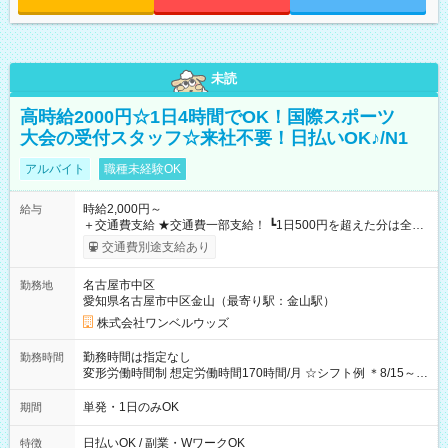
未読
高時給2000円☆1日4時間でOK！国際スポーツ
大会の受付スタッフ☆来社不要！日払いOK♪/N1
アルバイト
職種未経験OK
時給2,000円～
給与
＋交通費支給 ★交通費一部支給！ ┗1日500円を超えた分は全額
支給！ ※往復500円以内の方は自己負担となります ★日払い
交通費別途支給あり
OK！（規定あり） ┗働いたその日に現金GET♪ お仕事後はコン
ビニATMから 日払い分を引き落とせます！ 【試用期間】試用
名古屋市中区
勤務地
期間なし
愛知県名古屋市中区金山（最寄り駅：金山駅）
株式会社ワンベルウッズ
勤務時間は指定なし
勤務時間
変形労働時間制 想定労働時間170時間/月 ☆シフト例 ＊8/15～
10/26 全日共通 08：00～12：00 17：00～21：00 ＊8/31
～9/19のみ下記シフトもあります！ 12：00～16：00 ＊9/6～
単発・1日のみOK
期間
10/6、10/11～26のみ下記シフトもあります！ 07：00～11：
00
日払いOK / 副業・WワークOK
特徴