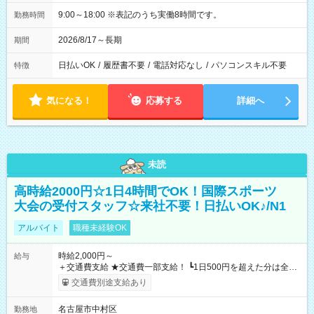
9:00～18:00 ※表記のうち実働8時間です。
勤務時間
2026/8/17～長期
期間
日払いOK
/
履歴書不要
/
電話対応なし
/
パソコンスキル不要
特徴
気になる！
応募する
詳細へ
未読
高時給2000円☆1日4時間でOK！国際スポーツ
大会の受付スタッフ☆来社不要！日払いOK♪/N1
アルバイト
職種未経験OK
時給2,000円～
給与
＋交通費支給 ★交通費一部支給！ ┗1日500円を超えた分は全額
支給！ ※往復500円以内の方は自己負担となります ★日払い
交通費別途支給あり
OK！（規定あり） ┗働いたその日に現金GET♪ お仕事後はコン
ビニATMから 日払い分を引き落とせます！ 【試用期間】試用
名古屋市中村区
勤務地
期間なし