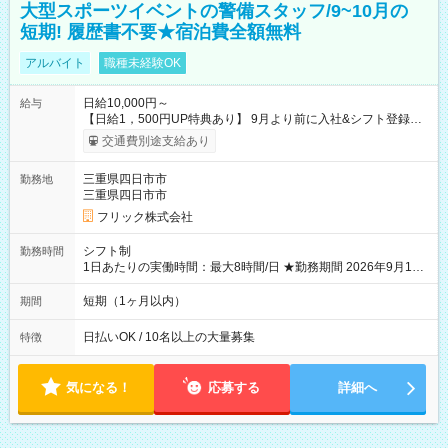
大型スポーツイベントの警備スタッフ/9~10月の
短期! 履歴書不要★宿泊費全額無料
アルバイト
職種未経験OK
日給10,000円～
給与
【日給1，500円UP特典あり】 9月より前に入社&シフト登録す
ると 期間中(9/16~10/23) の日給がUP! 日給1万1500円でしっか
交通費別途支給あり
り稼げます♪ 【試用期間】試用期間なし
三重県四日市市
勤務地
三重県四日市市
フリック株式会社
シフト制
勤務時間
1日あたりの実働時間：最大8時間/日 ★勤務期間 2026年9月16
日~2026年10月23日 短期勤務OK! 期間中フル勤務できる方優遇
※週3~5日勤務(勤務日数応相談) ※期間前から勤務スタートも可
短期（1ヶ月以内）
期間
能です! ★勤務時間 8:00~17:00(休憩1時間) ※現場により変動あ
り ※夜勤シフトあり
日払いOK / 10名以上の大量募集
特徴
気になる！
応募する
詳細へ