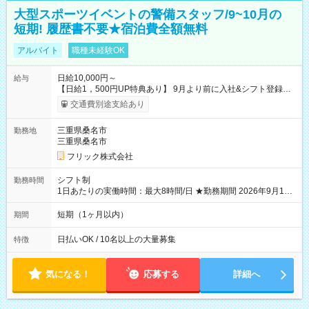
大型スポーツイベントの警備スタッフ/9~10月の
短期! 履歴書不要★宿泊費全額無料
アルバイト
職種未経験OK
日給10,000円～
給与
【日給1，500円UP特典あり】 9月より前に入社&シフト登録す
ると 期間中(9/16~10/23) の日給がUP! 日給1万1500円でしっか
交通費別途支給あり
り稼げます♪ 【試用期間】試用期間なし
三重県桑名市
勤務地
三重県桑名市
フリック株式会社
シフト制
勤務時間
1日あたりの実働時間：最大8時間/日 ★勤務期間 2026年9月16
日~2026年10月23日 短期勤務OK! 期間中フル勤務できる方優遇
※週3~5日勤務(勤務日数応相談) ※期間前から勤務スタートも可
短期（1ヶ月以内）
期間
能です! ★勤務時間 8:00~17:00(休憩1時間) ※現場により変動あ
り ※夜勤シフトあり
日払いOK / 10名以上の大量募集
特徴
気になる！
応募する
詳細へ