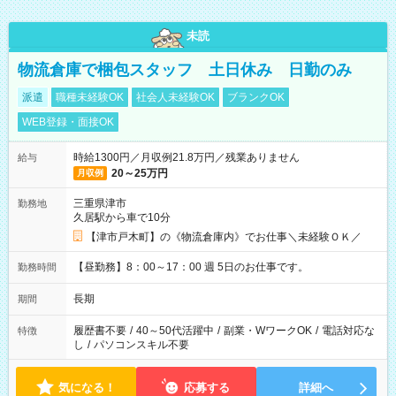
未読
物流倉庫で梱包スタッフ 土日休み 日勤のみ
派遣
職種未経験OK
社会人未経験OK
ブランクOK
WEB登録・面接OK
時給1300円／月収例21.8万円／残業ありません
給与
20～25万円
月収例
三重県津市
勤務地
久居駅から車で10分
【津市戸木町】の《物流倉庫内》でお仕事＼未経験ＯＫ／
【昼勤務】8：00～17：00 週 5日のお仕事です。
勤務時間
長期
期間
履歴書不要
/
40～50代活躍中
/
副業・WワークOK
/
電話対応な
特徴
し
/
パソコンスキル不要
気になる！
応募する
詳細へ