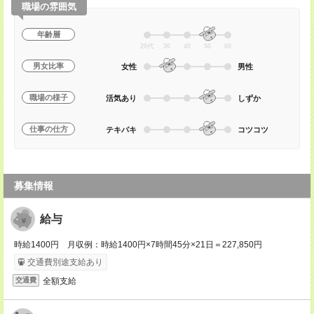
職場の雰囲気
年齢層
20代
30
40
50
60
男女比率
女性
男性
職場の様子
活気あり
しずか
仕事の仕方
テキパキ
コツコツ
募集情報
給与
時給1400円 月収例：時給1400円×7時間45分×21日＝227,850円
交通費別途支給あり
全額支給
交通費