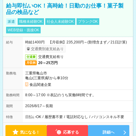
給与即払いOK！高時給！日勤のお仕事！菓子製
品の検品など
派遣
職種未経験OK
社会人未経験OK
ブランクOK
WEB登録・面接OK
時給1400円 【月収例】235,200円～(割増含まず／21日計算)
給与
交通費別途支給あり
交通費支給有り
交通費
20～25万円
月収例
三重県亀山市
勤務地
亀山(三重県)駅から車10分
食品関連企業
8:00～17:00 ※表記のうち実働8時間です。
勤務時間
2026/8/17～長期
期間
日払いOK
/
履歴書不要
/
電話対応なし
/
パソコンスキル不要
特徴
気になる！
応募する
詳細へ