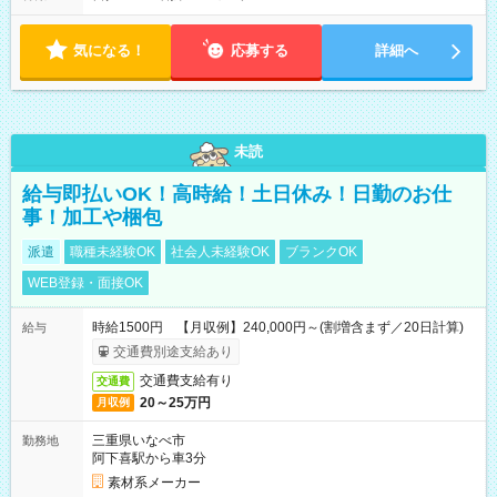
気になる！
応募する
詳細へ
未読
給与即払いOK！高時給！土日休み！日勤のお仕
事！加工や梱包
派遣
職種未経験OK
社会人未経験OK
ブランクOK
WEB登録・面接OK
時給1500円 【月収例】240,000円～(割増含まず／20日計算)
給与
交通費別途支給あり
交通費支給有り
交通費
20～25万円
月収例
三重県いなべ市
勤務地
阿下喜駅から車3分
素材系メーカー