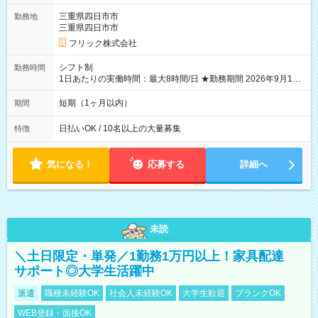
三重県四日市市
勤務地
三重県四日市市
フリック株式会社
シフト制
勤務時間
1日あたりの実働時間：最大8時間/日 ★勤務期間 2026年9月16
日~2026年10月23日 短期勤務OK! 期間中フル勤務できる方優遇
※週3~5日勤務(勤務日数応相談) ※期間前から勤務スタートも可
短期（1ヶ月以内）
期間
能です! ★勤務時間 8:00~17:00(休憩1時間) ※現場により変動あ
り ※夜勤シフトあり
日払いOK / 10名以上の大量募集
特徴
気になる！
応募する
詳細へ
未読
＼土日限定・単発／1勤務1万円以上！家具配達
サポート◎大学生活躍中
派遣
職種未経験OK
社会人未経験OK
大学生歓迎
ブランクOK
WEB登録・面接OK