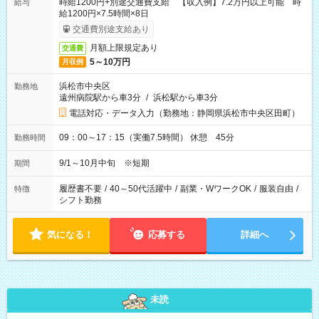
時給1200円+別途交通費支給 【収入例】7.2万円以上可能 時
給与
給1200円×7.5時間×8日
交通費別途支給あり
月額上限規定あり
交通費
5～10万円
月収例
浜松市中央区
勤務地
遠州病院駅から車3分
/
浜松駅から車3分
電話対応・データ入力（勤務地：静岡県浜松市中央区田町）
09：00～17：15（実働7.5時間） 休憩 45分
勤務時間
9/1～10月中旬 ※短期
期間
履歴書不要
/
40～50代活躍中
/
副業・WワークOK
/
服装自由
/
特徴
シフト勤務
気になる！
応募する
詳細へ
未読