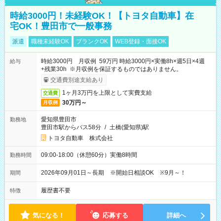
時給3000円！未経験OK！【トヨタ自動車】在
宅OK！豊田市で一般事務
派遣
職種未経験OK
ブランクOK
WEB登録・面接OK
時給3000円 月収例 59万円 時給3000円×実働8h×週5日×4週
給与
+残業30h ※月収例を保証するものではありません。
交通費別途支給あり
1ヶ月3万円を上限として実費支給
交通費
30万円～
月収例
愛知県豊田市
勤務地
豊田市駅からバス58分
/
土橋(愛知県)駅
トヨタ自動車 株式会社
09:00-18:00（休憩60分）実働8時間
勤務時間
2026年09月01日～長期 ※開始日相談OK ※9月～！
期間
履歴書不要
特徴
気になる！
応募する
詳細へ