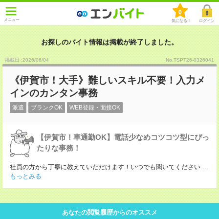
0
メニュー
気になる！
ログイン
お探しのバイト情報は掲載が終了しました。
掲載日 :2026
/
06
/
04
No.TSPT26-0326041
《伊賀市！大手》難しいスキル不要！入力メ
インのカンタン事務
派遣
ブランクOK
WEB登録・面接OK
【伊賀市！車通勤OK】電話少なめコツコツ型にぴっ
たりな事務！
社員の方から丁寧に教えていただけます！いつでも聞いてください
...
もっとみる
あなたの閲覧履歴からのオススメ