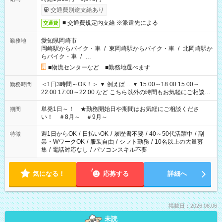
交通費別途支給あり
■ 交通費規定内支給 ※派遣先による
交通費
愛知県岡崎市
勤務地
岡崎駅からバイク・車
/
東岡崎駅からバイク・車
/
北岡崎駅か
らバイク・車
/
…
■物流センターなど ■勤務地選べます
＜1日3時間～OK！＞ ▼ 例えば… ▼ 15:00～18:00 15:00～
勤務時間
22:00 17:00～22:00 など こちら以外の時間もお気軽にご相談く
ださい！
単発1日～！ ★勤務開始日や期間はお気軽にご相談くださ
期間
い！ ＃8月～ ＃9月～
週1日からOK
/
日払いOK
/
履歴書不要
/
40～50代活躍中
/
副
特徴
業・WワークOK
/
服装自由
/
シフト勤務
/
10名以上の大量募
集
/
電話対応なし
/
パソコンスキル不要
気になる！
応募する
詳細へ
掲載日：2026.08.06
未読