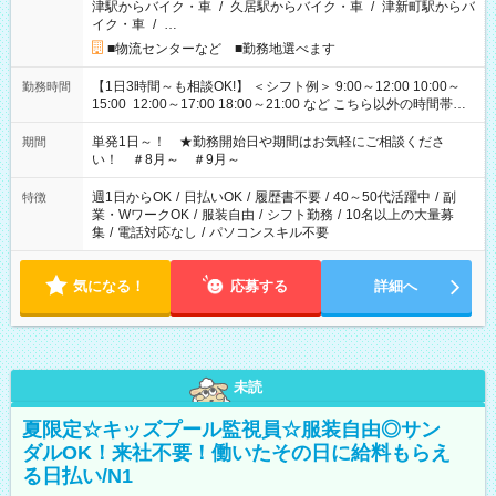
津駅からバイク・車
/
久居駅からバイク・車
/
津新町駅からバ
イク・車
/
…
■物流センターなど ■勤務地選べます
【1日3時間～も相談OK!】 ＜シフト例＞ 9:00～12:00 10:00～
勤務時間
15:00 12:00～17:00 18:00～21:00 など こちら以外の時間帯も
お気軽にご相談ください！
単発1日～！ ★勤務開始日や期間はお気軽にご相談くださ
期間
い！ ＃8月～ ＃9月～
週1日からOK
/
日払いOK
/
履歴書不要
/
40～50代活躍中
/
副
特徴
業・WワークOK
/
服装自由
/
シフト勤務
/
10名以上の大量募
集
/
電話対応なし
/
パソコンスキル不要
気になる！
応募する
詳細へ
未読
夏限定☆キッズプール監視員☆服装自由◎サン
ダルOK！来社不要！働いたその日に給料もらえ
る日払い/N1