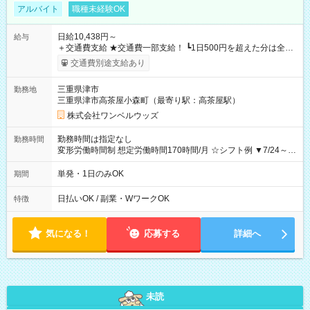
アルバイト
職種未経験OK
日給10,438円～
給与
＋交通費支給 ★交通費一部支給！ ┗1日500円を超えた分は全額
支給！ ※往復500円以内の方は自己負担となります ★日払い
交通費別途支給あり
OK！（規定あり） ┗働いたその日に現金GET♪ お仕事後はコン
ビニATMから 日払い分を引き落とせます！ 【試用期間】試用
三重県津市
勤務地
期間なし
三重県津市高茶屋小森町（最寄り駅：高茶屋駅）
株式会社ワンベルウッズ
勤務時間は指定なし
勤務時間
変形労働時間制 想定労働時間170時間/月 ☆シフト例 ▼7/24～
8/31 10：45～18：30
単発・1日のみOK
期間
日払いOK / 副業・WワークOK
特徴
気になる！
応募する
詳細へ
未読