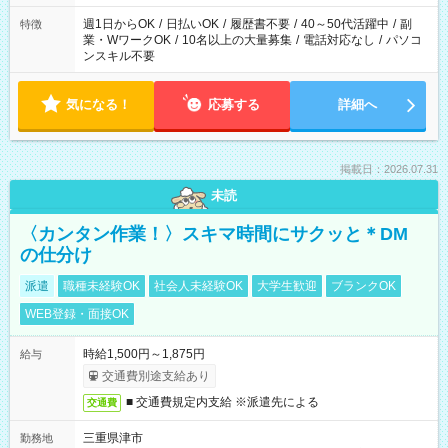
週1日からOK
/
日払いOK
/
履歴書不要
/
40～50代活躍中
/
副
特徴
業・WワークOK
/
10名以上の大量募集
/
電話対応なし
/
パソコ
ンスキル不要
気になる！
応募する
詳細へ
掲載日：2026.07.31
未読
〈カンタン作業！〉スキマ時間にサクッと＊DM
の仕分け
派遣
職種未経験OK
社会人未経験OK
大学生歓迎
ブランクOK
WEB登録・面接OK
時給1,500円～1,875円
給与
交通費別途支給あり
■ 交通費規定内支給 ※派遣先による
交通費
三重県津市
勤務地