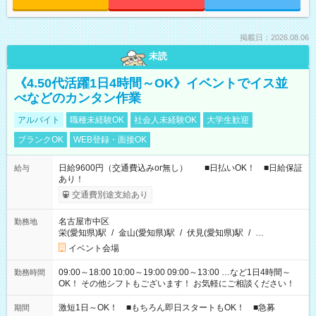
掲載日：2026.08.06
未読
《4.50代活躍1日4時間～OK》イベントでイス並
べなどのカンタン作業
アルバイト
職種未経験OK
社会人未経験OK
大学生歓迎
ブランクOK
WEB登録・面接OK
日給9600円（交通費込みor無し） ■日払いOK！ ■日給保証
給与
あり！
交通費別途支給あり
名古屋市中区
勤務地
栄(愛知県)駅
/
金山(愛知県)駅
/
伏見(愛知県)駅
/
…
イベント会場
09:00～18:00 10:00～19:00 09:00～13:00 …など1日4時間～
勤務時間
OK！ その他シフトもございます！ お気軽にご相談ください！
激短1日～OK！ ■もちろん即日スタートもOK！ ■急募
期間