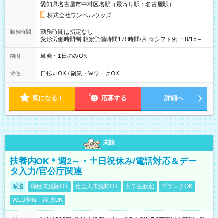
愛知県名古屋市中村区名駅（最寄り駅：名古屋駅）
株式会社ワンベルウッズ
勤務時間は指定なし
勤務時間
変形労働時間制 想定労働時間170時間/月 ☆シフト例 ＊8/15～
10/26 全日共通 08：00～12：00 17：00～21：00 ＊8/31
～9/19のみ下記シフトもあります！ 12：00～16：00 ＊9/6～
単発・1日のみOK
期間
10/6、10/11～26のみ下記シフトもあります！ 07：00～11：
00
日払いOK / 副業・WワークOK
特徴
気になる！
応募する
詳細へ
未読
扶養内OK＊週2～・土日祝休み/電話対応＆デー
タ入力/官公庁関連
派遣
職種未経験OK
社会人未経験OK
大学生歓迎
ブランクOK
WEB登録・面接OK