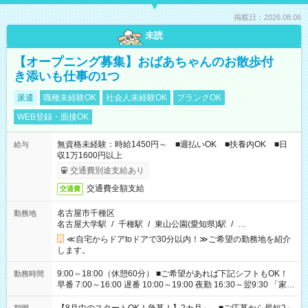
掲載日：2026.08.06
未読
【オープニング募集】おばあちゃんのお散歩付
き添いも仕事の1つ
派遣
職種未経験OK
社会人未経験OK
ブランクOK
WEB登録・面接OK
無資格未経験：時給1450円～ ■週払いOK ■扶養内OK ■日
給与
収1万1600円以上
交通費別途支給あり
交通費全額支給
交通費
名古屋市千種区
勤務地
名古屋大学駅
/
千種駅
/
東山公園(愛知県)駅
/
…
≪自宅からドアtoドアで30分以内！≫ご希望の勤務地を紹介
します。
9:00～18:00（休憩60分） ■ご希望があれば下記シフトもOK！
勤務時間
早番 7:00～16:00 遅番 10:00～19:00 夜勤 16:30～翌9:30 「家族
と休みを合わせたい」 「余裕を持って夕飯の準備がしたい」
「できれば残業はしたくない」 など、ご希望を教えてください