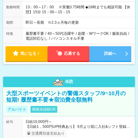
13：00～17：00 ※実働3.75時間 ◆16時までも相談可能 【休
勤務時間
憩】15分 15：00～15：15
即日～長期 ※2.3ヵ月毎の更新
期間
履歴書不要
/
40～50代活躍中
/
副業・WワークOK
/
服装自由
/
特徴
電話対応なし
/
パソコンスキル不要
気になる！
応募する
詳細へ
未読
大型スポーツイベントの警備スタッフ/9~10月の
短期! 履歴書不要★宿泊費全額無料
アルバイト
職種未経験OK
日給10,000円～
給与
【日給1，500円UP特典あり】 9月より前に入社&シフト登録す
ると 期間中(9/16~10/23) の日給がUP! 日給1万1500円でしっか
交通費別途支給あり
り稼げます♪ 【試用期間】試用期間なし