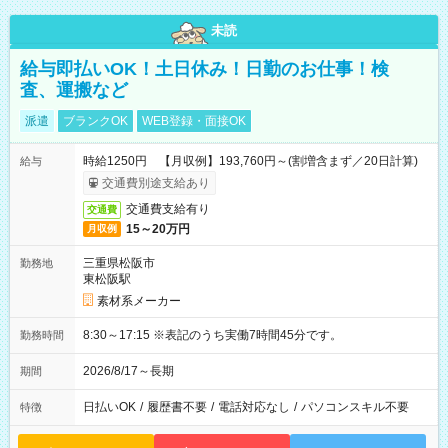
未読
給与即払いOK！土日休み！日勤のお仕事！検
査、運搬など
派遣
ブランクOK
WEB登録・面接OK
時給1250円 【月収例】193,760円～(割増含まず／20日計算)
給与
交通費別途支給あり
交通費支給有り
交通費
15～20万円
月収例
三重県松阪市
勤務地
東松阪駅
素材系メーカー
8:30～17:15 ※表記のうち実働7時間45分です。
勤務時間
2026/8/17～長期
期間
日払いOK
/
履歴書不要
/
電話対応なし
/
パソコンスキル不要
特徴