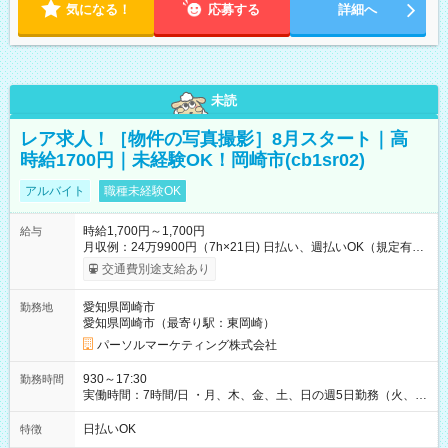
気になる！
応募する
詳細へ
未読
レア求人！［物件の写真撮影］8月スタート｜高
時給1700円｜未経験OK！岡崎市(cb1sr02)
アルバイト
職種未経験OK
時給1,700円～1,700円
給与
月収例：24万9900円（7h×21日) 日払い、週払いOK（規定有
り） 【試用期間】試用期間なし
交通費別途支給あり
愛知県岡崎市
勤務地
愛知県岡崎市（最寄り駅：東岡崎）
パーソルマーケティング株式会社
930～17:30
勤務時間
実働時間：7時間/日 ・月、木、金、土、日の週5日勤務（火、水
は固定休です／夏季、年末年始等、長期休暇有り！） ・ワンシ
フト！ 残業ほぼナシ（0～5h/月）
日払いOK
特徴