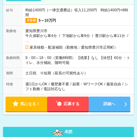
時給1400円（一律交通費込）収入11,200円 時給1400円×8時
給与
間
5～10万円
月収例
愛知県豊川市
勤務地
牛久保駅から車4分
/
下地駅から車9分
/
豊川駅から車11分
/
…
家具移動・配達補助（勤務地：愛知県豊川市正岡町）
9：00～18：00（実働8時間） 【残業】なし 【休憩】60分 ・ト
勤務時間
イレ、水分補給、随時可能
土日祝 ※短期（延長の可能性あり）
期間
週1日からOK
/
履歴書不要
/
副業・WワークOK
/
服装自由
/
シ
特徴
フト勤務
/
電話対応なし
気になる！
応募する
詳細へ
未読