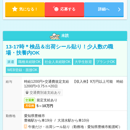
気になる！
応募する
詳細へ
未読
13-17時＊検品＆出荷シール貼り！少人数の職
場・扶養内OK
派遣
職種未経験OK
社会人未経験OK
大学生歓迎
ブランクOK
WEB登録・面接OK
時給1200円+交通費規定支給 【収入例】9万円以上可能 時給
給与
1200円×3.75ｈ×20日
交通費別途支給あり
規定支給あり
交通費
5～10万円
月収例
愛知県豊橋市
勤務地
豊橋駅から車19分
/
大清水駅から車10分
午後だけ・出荷シール貼り（勤務地：愛知県豊橋市船渡町）