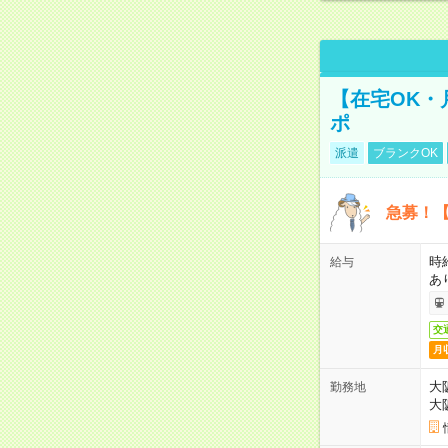
【在宅OK・
ポ
派遣
ブランクOK
急募！【
時
給与
あ
交
月
大
勤務地
大