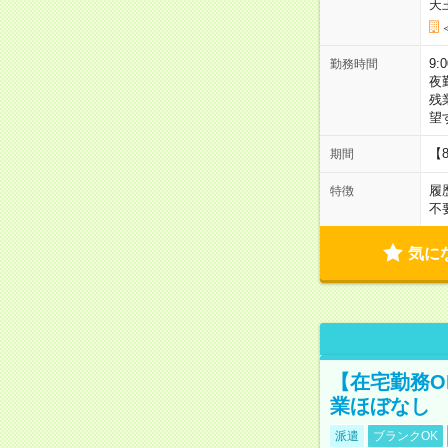
天
9:
勤務時間
夜
残
望
【
期間
履
特徴
不
気に
【在宅勤務O
業ほぼなし
派遣
ブランクOK