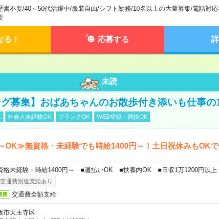
歴書不要
/
40～50代活躍中
/
服装自由
/
シフト勤務
/
10名以上の大量募集
/
電話対応
要
なる！
応募する
詳
未読
グ募集】おばあちゃんのお散歩付き添いも仕事の
K
社会人未経験OK
ブランクOK
WEB登録・面接OK
～OK≫無資格・未経験でも時給1400円～！土日祝休みもOK
資格未経験：時給1400円～ ■週払いOK ■扶養内OK ■日収1万1200円以上
交通費別途支給あり
交通費全額支給
通費
阪市天王寺区