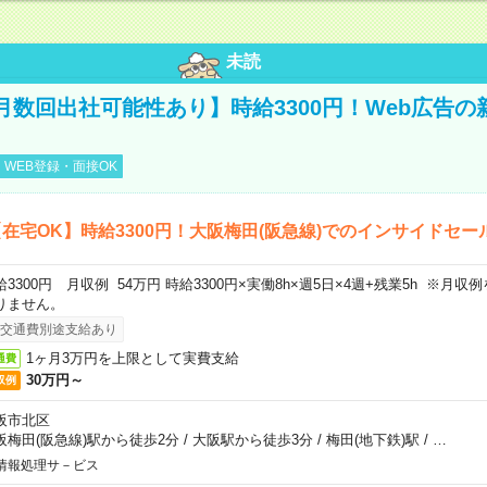
未読
月数回出社可能性あり】時給3300円！Web広告の
WEB登録・面接OK
在宅OK】時給3300円！大阪梅田(阪急線)でのインサイドセー
給3300円 月収例 54万円 時給3300円×実働8h×週5日×4週+残業5h ※月
りません。
交通費別途支給あり
1ヶ月3万円を上限として実費支給
通費
30万円～
収例
阪市北区
阪梅田(阪急線)駅から徒歩2分
/
大阪駅から徒歩3分
/
梅田(地下鉄)駅
/
…
情報処理サ－ビス