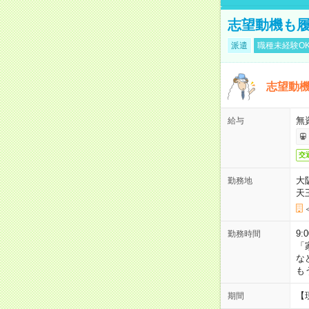
志望動機も履
派遣
職種未経験O
志望動機
無
給与
交
大
勤務地
天
9:
勤務時間
「
な
も
【
期間