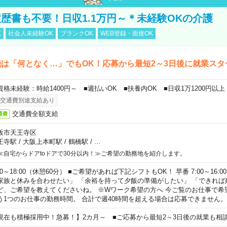
歴書も不要！日収1.1万円～＊未経験OKの介護
K
社会人未経験OK
ブランクOK
WEB登録・面接OK
は「何となく…」でもOK！応募から最短2～3日後に就業スタ
資格未経験：時給1400円～ ■週払いOK ■扶養内OK ■日収1万1200円以上
交通費別途支給あり
交通費全額支給
通費
阪市天王寺区
王寺駅
/
大阪上本町駅
/
鶴橋駅
/
…
≪自宅からドアtoドアで30分以内！≫ご希望の勤務地を紹介します。
00～18:00（休憩60分） ■ご希望があれば下記シフトもOK！ 早番 7:00～16:00 遅
家族と休みを合わせたい」 「余裕を持って夕飯の準備がしたい」 「できれば
ど、ご希望を教えてくださいね。 ※Wワーク希望の方へ 今ご覧のお仕事で希
う1つのお仕事の勤務時間。 合計で週40時間を超える場合は応募できません。
現在も積極採用中！急募！】2カ月～ ■ご応募から最短2～3日後の就業も相