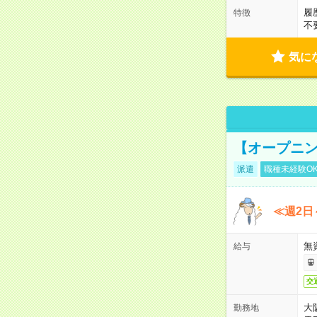
履
特徴
不
気に
【オープニン
派遣
職種未経験O
≪週2日
無
給与
交
大
勤務地