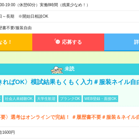
0:00-19:00（休憩60分）実働8時間（残業少なめ！）
日～長期 ※開始日相談OK
歴書不要
/
服装自由
なる！
応募する
詳
未読
きればOK〉模試結果もくもく入力＃服装ネイル自
K
社会人未経験OK
大学生歓迎
ブランクOK
WEB登録・面接OK
不要〉選考はオンラインで完結！ ＃履歴書不要＃服装＆ネイル
1600円