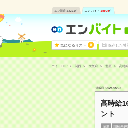
エン派遣
23221
件
エン バイト
28905
件
0
気になるリスト
保存した希
バイトTOP
関西
大阪府
北区
高時給
掲載日 :
2026
/
05
/
22
高時給1
ント
派遣
職種未経