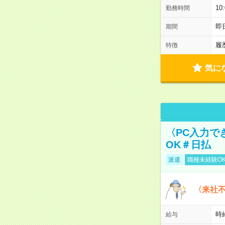
1
勤務時間
即
期間
履
特徴
気に
〈PC入力で
OK＃日払
派遣
職種未経験O
〈来社
時給
給与