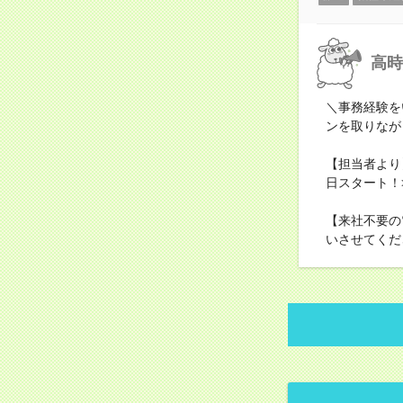
高時
＼事務経験を
ンを取りなが
【担当者より
日スタート！
【来社不要の
いさせてくだ