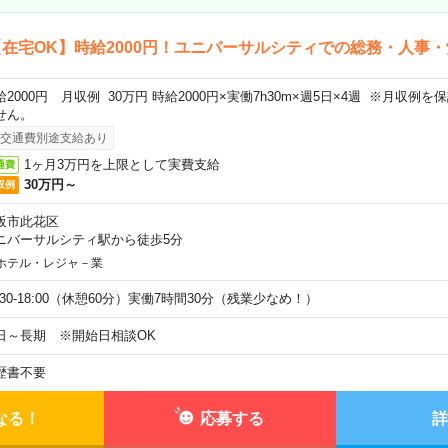
在宅OK】時給2000円！ユニバーサルシティでの総務・人事・
給2000円 月収例 30万円 時給2000円×実働7h30m×週5日×4週 ※月収例
せん。
交通費別途支給あり
1ヶ月3万円を上限として実費支給
通費
30万円～
収例
阪市此花区
ニバーサルシティ駅から徒歩5分
ホテル・レジャ－業
9:30-18:00（休憩60分）実働7時間30分（残業少なめ！）
日～長期 ※開始日相談OK
歴書不要
なる！
応募する
詳