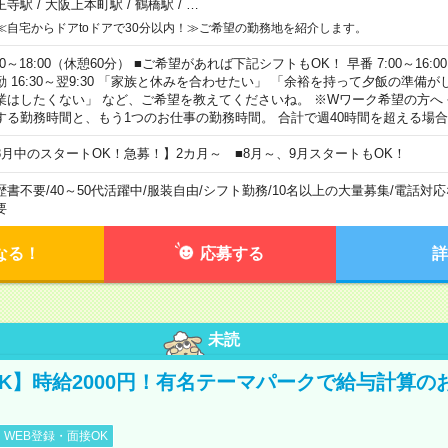
王寺駅
/
大阪上本町駅
/
鶴橋駅
/
…
≪自宅からドアtoドアで30分以内！≫ご希望の勤務地を紹介します。
00～18:00（休憩60分） ■ご希望があれば下記シフトもOK！ 早番 7:00～16:00 遅
勤 16:30～翌9:30 「家族と休みを合わせたい」 「余裕を持って夕飯の準備
業はしたくない」 など、ご希望を教えてくださいね。 ※Wワーク希望の方へ
する勤務時間と、もう1つのお仕事の勤務時間。 合計で週40時間を超える場
8月中のスタートOK！急募！】2カ月～ ■8月～、9月スタートもOK！
歴書不要
/
40～50代活躍中
/
服装自由
/
シフト勤務
/
10名以上の大量募集
/
電話対応
要
なる！
応募する
詳
未読
K】時給2000円！有名テーマパークで給与計算の
WEB登録・面接OK