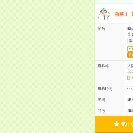
急募！【
時
給与
ま
交
月
大
勤務地
ユ
0
勤務時間
即
期間
履
特徴
気に