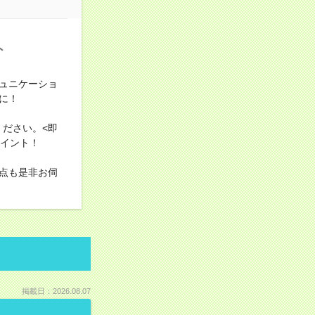
ト
ュニケーショ
に！
ださい。<即
ポイント！
点も是非お伺
掲載日：2026.08.07