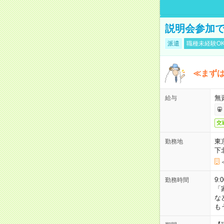
説明会参加で
派遣
職種未経験O
≪まずは
無
給与
交
東
勤務地
下
9:
勤務時間
「
な
も