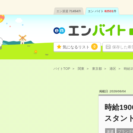
エン派遣
71454
件
エン バイト
82531
件
0
気になるリスト
保存した希
バイトTOP
関東
東京都
港区
時給1
掲載日 :
2026
/
06
/
04
時給19
スタン
派遣
ブランク