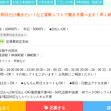
経験OK
社会人未経験OK
大学生歓迎
ブランクOK
WEB登録・面接OK
ら明日だけ働きたい！など柔軟シフトで働き方選べます！早く
給：10000円～ 半日：5000円～ ■日払いOK！
交通費別途支給あり
交通費規定支給
通費
京都千代田区
葉原駅
/
神保町駅
/
麹町駅
/
…
オフィス・学校など
:00～18:00 09:00～13:00 20:00～24：00 22：00～31:00 20:00～24：00 2
時間～OK！ その他シフトもございます！ お気軽にご相談ください！
短1日～OK！ ■もちろん即日スタートもOK！ ■曜日・日数はアナタ次第！
1日からOK
/
日払いOK
/
履歴書不要
/
40～50代活躍中
/
副業・WワークOK
/
シフト
集
/
電話対応なし
/
パソコンスキル不要
なる！
応募する
詳