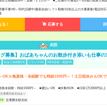
現在も積極採用中！急募！】2カ月～ ■ご応募から最短2～3日後の就業も相
歴書不要
/
40～50代活躍中
/
服装自由
/
シフト勤務
/
10名以上の大量募集
/
電話対応
要
なる！
応募する
詳
未読
グ募集】おばあちゃんのお散歩付き添いも仕事の
K
社会人未経験OK
ブランクOK
WEB登録・面接OK
～OK≫無資格・未経験でも時給1500円～！土日祝休みもOK
資格未経験：時給1500円～ ■週払いOK ■扶養内OK ■日収1万2000円以上
交通費別途支給あり
交通費全額支給
通費