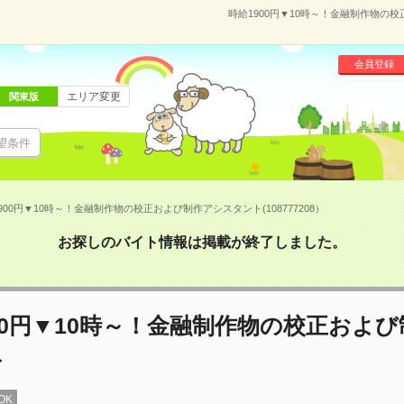
時給1900円▼10時～！金融制作物の校
会員登録
エリア変更
関東版
望条件
900円▼10時～！金融制作物の校正および制作アシスタント(108777208）
お探しのバイト情報は掲載が終了しました。
00円▼10時～！金融制作物の校正およ
ト
OK