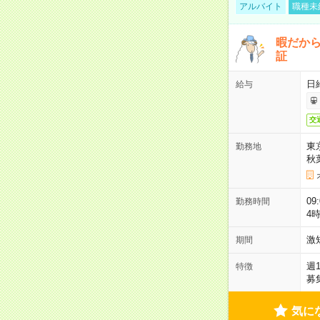
アルバイト
職種未
暇だか
証
日
給与
交
東
勤務地
秋
09
勤務時間
4
激
期間
週
特徴
募
気に