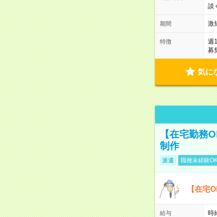
談
激
期間
週
特徴
募
気に
【在宅勤務O
制作
派遣
職種未経験O
【在宅O
時
給与