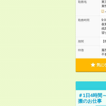
東
勤務地
巣
9:
勤務時間
夜
残
望
【
期間
履
特徴
不
気に
＃1日4時間
搬のお仕事