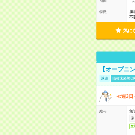
【
期間
履
特徴
不
気に
【オープニン
派遣
職種未経験O
≪週3日
無
給与
交