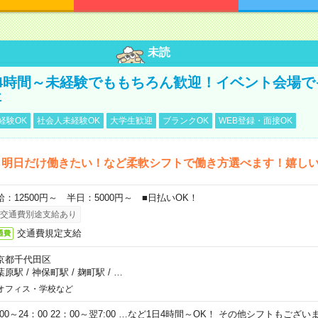
未読
4時間～未経験でももちろん歓迎！イベント会場で
事
経験OK
社会人未経験OK
大学生歓迎
ブランクOK
WEB登録・面接OK
ら明日だけ働きたい！など柔軟シフトで働き方選べます！嬉し
給：12500円～ 半日：5000円～ ■日払いOK！
交通費別途支給あり
交通費規定支給
通費
京都千代田区
葉原駅
/
神保町駅
/
麹町駅
/
…
オフィス・学校など
0:00～24：00 22：00～翌7:00 …など1日4時間～OK！ その他シフトもござ