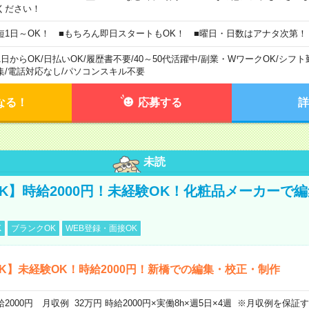
ください！
短1日～OK！ ■もちろん即日スタートもOK！ ■曜日・日数はアナタ次第！
1日からOK
/
日払いOK
/
履歴書不要
/
40～50代活躍中
/
副業・WワークOK
/
シフト
集
/
電話対応なし
/
パソコンスキル不要
なる！
応募する
詳
未読
K】時給2000円！未経験OK！化粧品メーカーで
K
ブランクOK
WEB登録・面接OK
K】未経験OK！時給2000円！新橋での編集・校正・制作
給2000円 月収例 32万円 時給2000円×実働8h×週5日×4週 ※月収例を保