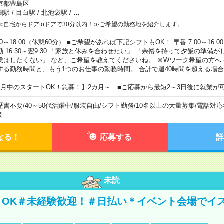
京都豊島区
鴨駅
/
目白駅
/
北池袋駅
/
…
≪自宅からドアtoドアで30分以内！≫ご希望の勤務地を紹介します。
00～18:00（休憩60分） ■ご希望があれば下記シフトもOK！ 早番 7:00～16:00 遅
勤 16:30～翌9:30 「家族と休みを合わせたい」 「余裕を持って夕飯の準備
業はしたくない」 など、ご希望を教えてくださいね。 ※Wワーク希望の方へ
する勤務時間と、もう1つのお仕事の勤務時間。 合計で週40時間を超える場
8月中のスタートOK！急募！】2カ月～ ■ご応募から最短2～3日後に就業が
歴書不要
/
40～50代活躍中
/
服装自由
/
シフト勤務
/
10名以上の大量募集
/
電話対応
要
なる！
応募する
詳
未読
～OK＃未経験歓迎！＃日払い＊イベント会場でイ