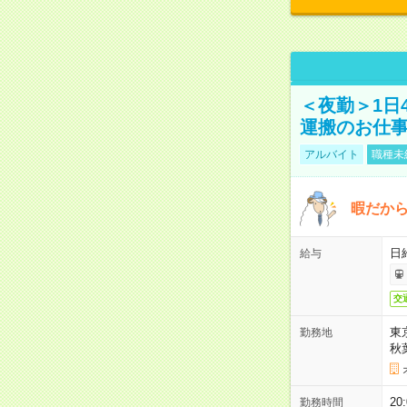
＜夜勤＞1日
運搬のお仕
アルバイト
職種未
暇だか
日
給与
交
東
勤務地
秋
2
勤務時間