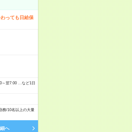
終わっても日給保
2：00～翌7:00 …など1日
勤務
/
10名以上の大量
細へ