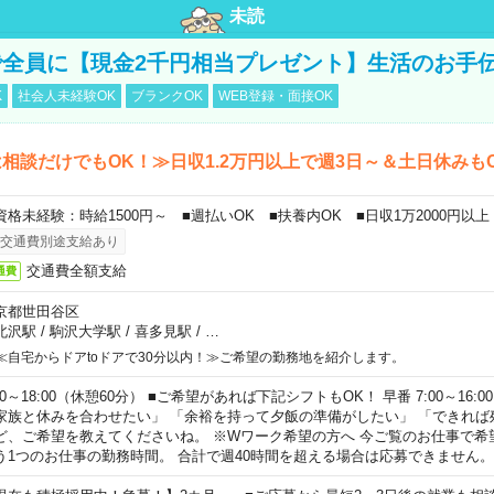
未読
全員に【現金2千円相当プレゼント】生活のお手
K
社会人未経験OK
ブランクOK
WEB登録・面接OK
相談だけでもOK！≫日収1.2万円以上で週3日～＆土日休みも
資格未経験：時給1500円～ ■週払いOK ■扶養内OK ■日収1万2000円以上
交通費別途支給あり
交通費全額支給
通費
京都世田谷区
北沢駅
/
駒沢大学駅
/
喜多見駅
/
…
≪自宅からドアtoドアで30分以内！≫ご希望の勤務地を紹介します。
00～18:00（休憩60分） ■ご希望があれば下記シフトもOK！ 早番 7:00～16:00 遅
家族と休みを合わせたい」 「余裕を持って夕飯の準備がしたい」 「できれば
ど、ご希望を教えてくださいね。 ※Wワーク希望の方へ 今ご覧のお仕事で希
う1つのお仕事の勤務時間。 合計で週40時間を超える場合は応募できません。