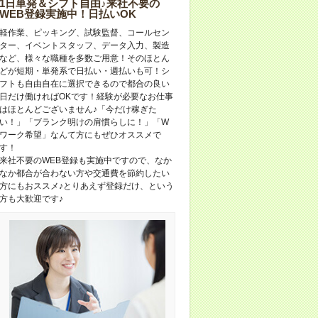
1日単発＆シフト自由♪来社不要の
WEB登録実施中！日払いOK
軽作業、ピッキング、試験監督、コールセン
ター、イベントスタッフ、データ入力、製造
など、様々な職種を多数ご用意！そのほとん
どが短期・単発系で日払い・週払いも可！シ
フトも自由自在に選択できるので都合の良い
日だけ働ければOKです！経験が必要なお仕事
はほとんどございません♪「今だけ稼ぎた
い！」「ブランク明けの肩慣らしに！」「W
ワーク希望」なんて方にもぜひオススメで
す！
来社不要のWEB登録も実施中ですので、なか
なか都合が合わない方や交通費を節約したい
方にもおススメ♪とりあえず登録だけ、という
方も大歓迎です♪