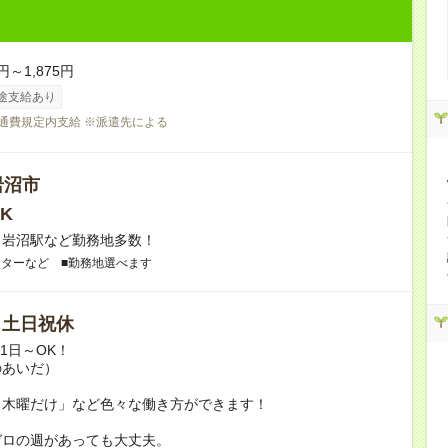
円～1,875円
途支給あり
交通費規定内支給 ※派遣先による
岩沼市
K
】岩沼駅など勤務地多数！
ンターなど ■勤務地選べます
/ 土日祝休
月1日～OK！
のあいだ）
と木曜だけ」など色々な働き方ができます！
ゼロの週があっても大丈夫。