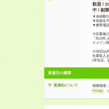
歓迎 / 
中 / 
▼未経験O
▼高校生
▼携帯電
※応募後
「81100_
ドメイン
※30日以
生業収入ま
(学生証、
派遣先の概要
配属先について
喫煙環境：
【
平均年齢