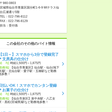
〒980-0803
宮城県仙台市青葉区国分町1-6-9 MIテラス仙
台広瀬通り5階
TEL：022-796-8112
FAX：022-796-8129
担当：受付係
この会社のその他のバイト情報
【1日～】スマホから3分で登録完了
＊文房具の仕分け
[給 与]
時給1,500円～1,875円
[勤務地]
【仙台市青葉区】仙台駅・仙台(地下
鉄)駅・北仙台駅・愛子駅・五橋駅など勤務
地多数！
日払いOK！スマホでカンタン登録
＊お菓子の仕分け
[給 与]
時給1,500円～1,875円
[勤務地]
【仙台市泉区】泉中央駅・八乙女
駅・黒松(宮城県)駅など勤務地多数！