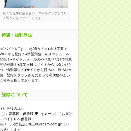
様々な仕事に触れ合い、スキルアップしてい
く皆さんをサポートします！
待遇・福利厚生
≪“バイトレ”はココが違う！≫●来社不要で
WEBから登録！●希望勤務日をスケジュール
登録！●サイトとメールのやり取りだけで就業
開始可能！●就業当日はサイトからボタンひと
つで出勤報告！●サイトから日払い・週払い申
請！登録スタッフさんにとって利便性のよい
会社を目指しております。
登録について
▼応募後の流れ
（1）応募後、仮登録URLをメールにてお届け
→バイトレへ仮登録！
※メールの場合は"81100@cam-com.jp"より
お送りします