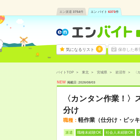
エン派遣
3754
件
エン バイト
6373
件
0
気になるリスト
保存した希
バイトTOP
東北
宮城県
岩沼市
〈カ
NEW
掲載日 :
2026
/
08
/
03
〈カンタン作業！〉
分け
軽作業（仕分け・ピッキ
職種：
派遣
職種未経験OK
社会人未経験OK