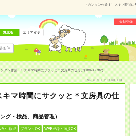
〈カンタン作業！〉スキマ時間にサク
会員登録
エリア変更
東北版
望条件
ンタン作業！〉スキマ時間にサクッと＊文房具の仕分け(108747782）
No.BTRTH8110418GT13
スキマ時間にサクッと＊文房具の仕
ング・検品、商品管理）
大学生歓迎
ブランクOK
WEB登録・面接OK