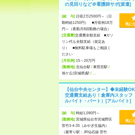
の見回りなど＠看護師サポ[派遣]
[給 与]
日収2万2500円～（日
勤時給1250円） ■月収例18万
気に
円～（夜勤月8回勤務の場合）
[交通費]
交通費全額支給 ■ガソ
リン代も全額支給（規定あ
り） ■無料駐車場もご相談く
ださい
[月収例]
15～20万円
[勤務地]
北仙台駅
/
東照宮駅
/
旭ケ丘(宮城県)駅
/
…
【仙台中央センター】◆未経験OK
交通費支給あり！倉庫内スタッフ
ルバイト・パート）[アルバイト]
[給 与]
時給1,090円～
[勤務地]
宮城県仙台市宮城野区
気に
苦竹3-4-35（みやぎ生協内）
（最寄り駅：JR仙石線 苦竹