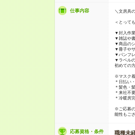
仕事内容
＼文房具
＜とって
▼封入作
▼雑誌や
▼商品の
▼冊子や
▼パンフ
▼ラベル
初めての
※マスク
＊日払い・
＊髪色・髪
＊来社不要
＊冷暖房
※ご応募
能性もご
応募資格・条件
職種未経験