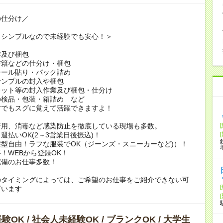
の仕分け／
もシンプルなので未経験でも安心！＞
業及び梱包
書籍などの仕分け・梱包
シール貼り・パック詰め
サンプルの封入や梱包
レット等の封入作業及び梱包・仕分け
の検品・包装・箱詰め など
方でもスグに覚えて活躍できますよ！
着用、消毒など感染防止を徹底している現場も多数。
週払いOK(2～3営業日後振込)！
型自由！ラフな服装でOK（ジーンズ・スニーカーなど)）！
！WEBから登録OK！
完備のお仕事多数！
のタイミングによっては、ご希望のお仕事をご紹介できない可
ざいます
OK / 社会人未経験OK / ブランクOK / 大学生