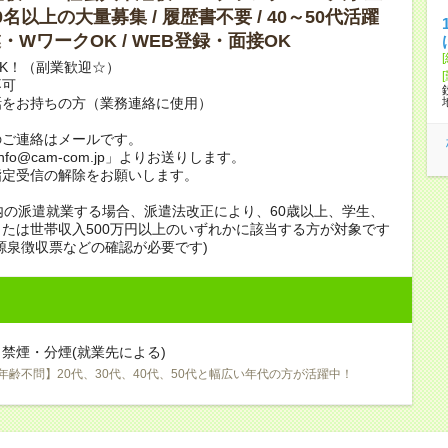
10名以上の大量募集 / 履歴書不要 / 40～50代活躍
副業・WワークOK / WEB登録・面接OK
K！（副業歓迎☆）
不可
話をお持ちの方（業務連絡に使用）
のご連絡はメールです。
info@cam-com.jp」よりお送りします。
指定受信の解除をお願いします。
内の派遣就業する場合、派遣法改正により、60歳以上、学生、
たは世帯収入500万円以上のいずれかに該当する方が対象です
源泉徴収票などの確認が必要です)
禁煙・分煙(就業先による)
年齢不問】20代、30代、40代、50代と幅広い年代の方が活躍中！