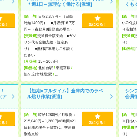
＊週1日～無理なく働ける[派遣]
くも
[給 与]
日収2.3万円～（日勤
[給 与]
時給1400円） ■月収例18.7万
いOK(
なる！
気になる！
円～（夜勤月8回勤務の場合）
り応相談
[交通費]
交通費全額支給 ■ガソ
[交通費]
リン代も全額支給（規定あ
り）
り） ■無料駐車場もご相談く
[勤務地]
ださい
[月収例]
15～20万円
[勤務地]
北仙台駅
/
東照宮駅
/
旭ケ丘(宮城県)駅
/
…
！
【短期×フルタイム】倉庫内でのラベ
シン
（ア
ル貼り作業[派遣]
会員
[給 与]
時給1280円／月収例：
[給 与]
215,040円＝1,280円×8時間×21
※日払い
なる！
気になる！
日勤務の場合＋残業代、交通費
[交通費]
別途支給
り）