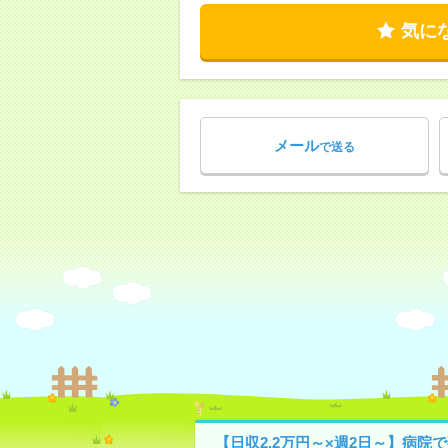
気に
メール
で送る
【日収2.2万円～×週2日～】病院