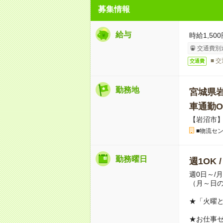
募集情報
給与
時給1,500
交通費別
■ 
交通費
勤務地
宮城県
車通勤O
【岩沼市
■物流セ
勤務曜日
週1OK 
週0日～/
（月～日
★「火曜
★お仕事