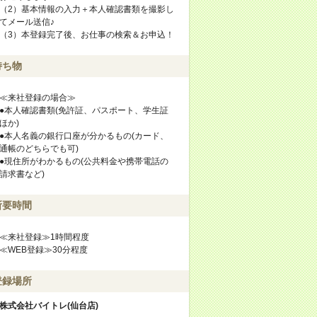
（2）基本情報の入力＋本人確認書類を撮影し
てメール送信♪
（3）本登録完了後、お仕事の検索＆お申込！
持ち物
≪来社登録の場合≫
●本人確認書類(免許証、パスポート、学生証
ほか)
●本人名義の銀行口座が分かるもの(カード、
通帳のどちらでも可)
●現住所がわかるもの(公共料金や携帯電話の
請求書など)
所要時間
≪来社登録≫1時間程度
≪WEB登録≫30分程度
登録場所
株式会社バイトレ(仙台店)