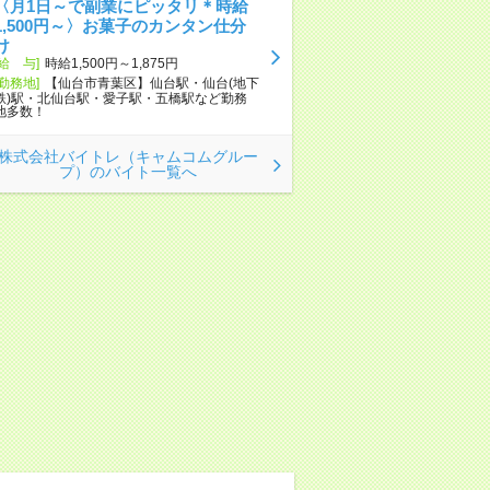
〈月1日～で副業にピッタリ＊時給
1,500円～〉お菓子のカンタン仕分
け
[給 与]
時給1,500円～1,875円
[勤務地]
【仙台市青葉区】仙台駅・仙台(地下
鉄)駅・北仙台駅・愛子駅・五橋駅など勤務
地多数！
株式会社バイトレ（キャムコムグルー
プ）のバイト一覧へ