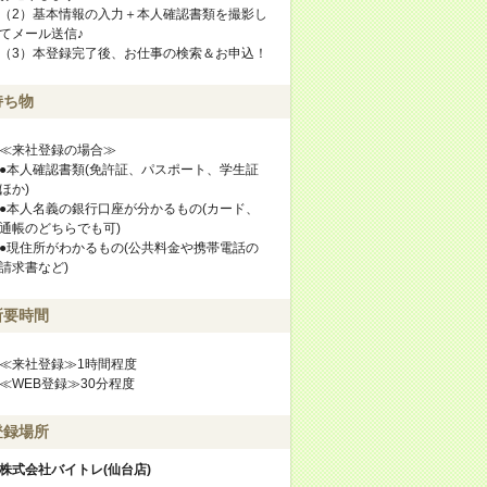
（2）基本情報の入力＋本人確認書類を撮影し
てメール送信♪
（3）本登録完了後、お仕事の検索＆お申込！
持ち物
≪来社登録の場合≫
●本人確認書類(免許証、パスポート、学生証
ほか)
●本人名義の銀行口座が分かるもの(カード、
通帳のどちらでも可)
●現住所がわかるもの(公共料金や携帯電話の
請求書など)
所要時間
≪来社登録≫1時間程度
≪WEB登録≫30分程度
登録場所
株式会社バイトレ(仙台店)