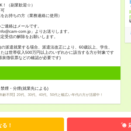
K！（副業歓迎☆）
不可
話をお持ちの方（業務連絡に使用）
のご連絡はメールです。
info@cam-com.jp」よりお送りします。
指定受信の解除をお願いします。
内の派遣就業する場合、派遣法改正により、60歳以上、学生、
たは世帯収入500万円以上のいずれかに該当する方が対象です
源泉徴収票などの確認が必要です)
禁煙・分煙(就業先による)
年齢不問】20代、30代、40代、50代と幅広い年代の方が活躍中！
なる！