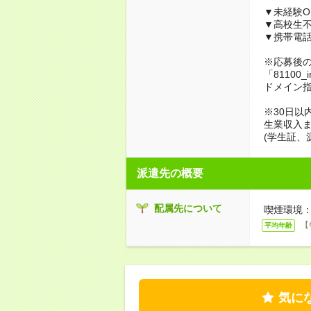
▼未経験O
▼高校生
▼携帯電
※応募後
「81100_
ドメイン
※30日以
生業収入ま
(学生証、
派遣先の概要
配属先について
喫煙環境：
【
平均年齢
気に