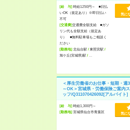
[給 与]
時給1250円～ ■日払
いOK（規定あり）※即日払い
気に
不可
[交通費]
交通費全額支給 ■ガソ
リン代も全額支給（規定あ
り） ■無料駐車場もご相談く
ださい
[勤務地]
北仙台駅
/
東照宮駅
/
旭ケ丘(宮城県)駅
/
…
＜厚生労働省のお仕事・短期・週3
～OK＞宮城県・労働保険ご案内ス
ッフ/Q311070426092[アルバイト]
[給 与]
時給1,300円～
[勤務地]
宮城県仙台市青葉区
気に