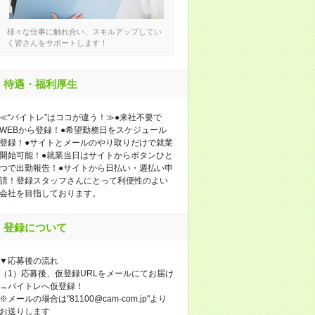
様々な仕事に触れ合い、スキルアップしてい
く皆さんをサポートします！
待遇・福利厚生
≪“バイトレ”はココが違う！≫●来社不要で
WEBから登録！●希望勤務日をスケジュール
登録！●サイトとメールのやり取りだけで就業
開始可能！●就業当日はサイトからボタンひと
つで出勤報告！●サイトから日払い・週払い申
請！登録スタッフさんにとって利便性のよい
会社を目指しております。
登録について
▼応募後の流れ
（1）応募後、仮登録URLをメールにてお届け
→バイトレへ仮登録！
※メールの場合は"81100@cam-com.jp"より
お送りします