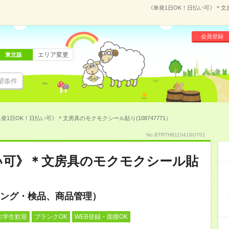
《単発1日OK！日払い可》＊文房
会員登録
エリア変更
東北版
望条件
発1日OK！日払い可》＊文房具のモクモクシール貼り(108747771）
No.BTRTH8110418GT01
い可》＊文房具のモクモクシール貼
ング・検品、商品管理）
大学生歓迎
ブランクOK
WEB登録・面接OK