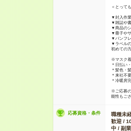
＜とって
▼封入作
▼雑誌や
▼商品の
▼冊子や
▼パンフ
▼ラベル
初めての
※マスク
＊日払い・
＊髪色・髪
＊来社不要
＊冷暖房
※ご応募
能性もご
応募資格・条件
職種未経験
歓迎 / 
中 / 