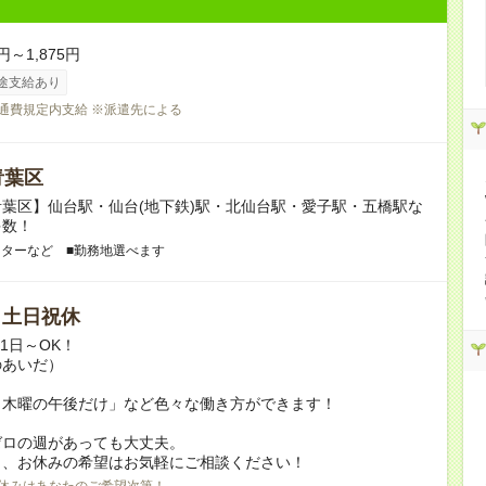
円～1,875円
途支給あり
交通費規定内支給 ※派遣先による
青葉区
葉区】仙台駅・仙台(地下鉄)駅・北仙台駅・愛子駅・五橋駅な
多数！
ンターなど ■勤務地選べます
/ 土日祝休
月1日～OK！
のあいだ）
と木曜の午後だけ」など色々な働き方ができます！
ゼロの週があっても大丈夫。
日、お休みの希望はお気軽にご相談ください！
休みはあなたのご希望次第！