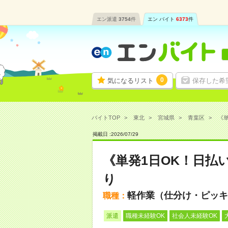
エン派遣
3754
件
エン バイト
6373
件
0
気になるリスト
保存した希
バイトTOP
東北
宮城県
青葉区
《単
掲載日 :
2026
/
07
/
29
《単発1日OK！日払
り
軽作業（仕分け・ピッキ
職種：
派遣
職種未経験OK
社会人未経験OK