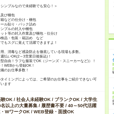
もシンプルなので未経験でも安心！＞
業及び梱包
書籍などの仕分け・梱包
シール貼り・パック詰め
サンプルの封入や梱包
レット等の封入作業及び梱包・仕分け
の検品・包装・箱詰め など
方でもスグに覚えて活躍できますよ！
着用、消毒など感染防止を徹底している現場も多数。
週払いOK(2～3営業日後振込)！
型自由！ラフな服装でOK（ジーンズ・スニーカーなど)）！
！WEBから登録OK！
完備のお仕事多数！
のタイミングによっては、ご希望のお仕事をご紹介できない可
ざいます
OK / 社会人未経験OK / ブランクOK / 大学生
10名以上の大量募集 / 履歴書不要 / 40～50代活躍
副業・WワークOK / WEB登録・面接OK