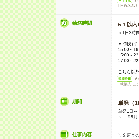
休日休暇
土日祝休みも
勤務時間
5ｈ以内O
＜1日3時
▼ 例えば
15:00～18
15:00～22
17:00～22
こちら以
★
残業時間
（就業先によ
期間
単発（1
単発1日～
～ ＃9月
仕事内容
＼文房具