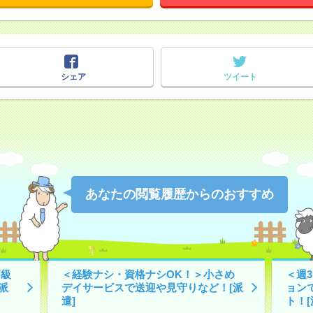
シェア
ツイート
あなたの閲覧履歴からのおすすめ
高級
＜経験ナシ・資格ナシOK！＞小さめ
＜週
派
デイサービスで送迎や見守りなど！[派
ョン
遣]
ト！[