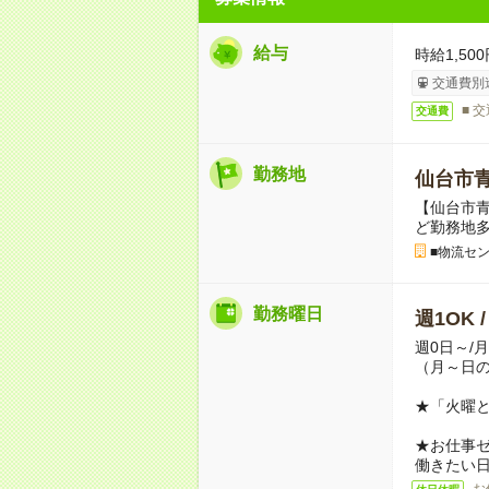
給与
時給1,500
交通費別
■ 
交通費
勤務地
仙台市
【仙台市青
ど勤務地
■物流セ
勤務曜日
週1OK 
週0日～/
（月～日
★「火曜
★お仕事
働きたい
お