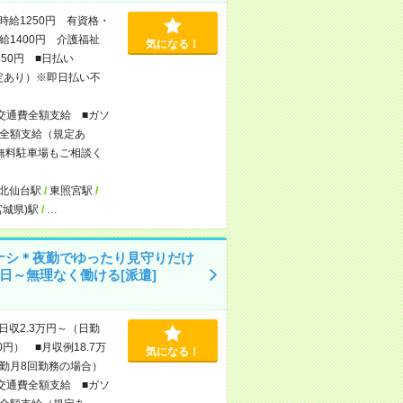
時給1250円 有資格・
給1400円 介護福祉
気になる！
450円 ■日払い
定あり）※即日払い不
交通費全額支給 ■ガソ
全額支給（規定あ
無料駐車場もご相談く
北仙台駅
/
東照宮駅
/
宮城県)駅
/
…
ナシ＊夜勤でゆったり見守りだけ
1日～無理なく働ける[派遣]
日収2.3万円～（日勤
0円） ■月収例18.7万
気になる！
勤月8回勤務の場合）
交通費全額支給 ■ガソ