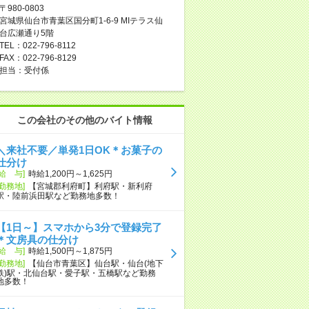
〒980-0803
宮城県仙台市青葉区国分町1-6-9 MIテラス仙
台広瀬通り5階
TEL：022-796-8112
FAX：022-796-8129
担当：受付係
この会社のその他のバイト情報
＼来社不要／単発1日OK＊お菓子の
仕分け
[給 与]
時給1,200円～1,625円
[勤務地]
【宮城郡利府町】利府駅・新利府
駅・陸前浜田駅など勤務地多数！
【1日～】スマホから3分で登録完了
＊文房具の仕分け
[給 与]
時給1,500円～1,875円
[勤務地]
【仙台市青葉区】仙台駅・仙台(地下
鉄)駅・北仙台駅・愛子駅・五橋駅など勤務
地多数！