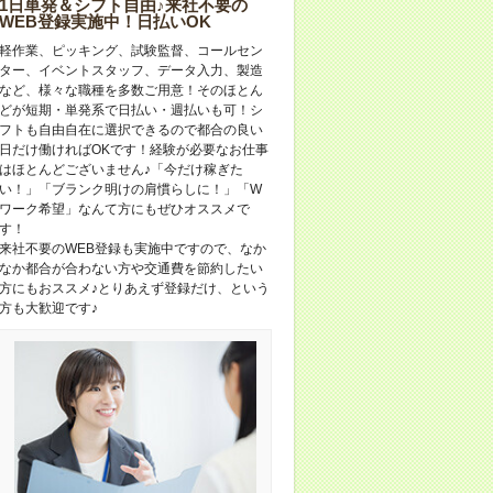
1日単発＆シフト自由♪来社不要の
WEB登録実施中！日払いOK
軽作業、ピッキング、試験監督、コールセン
ター、イベントスタッフ、データ入力、製造
など、様々な職種を多数ご用意！そのほとん
どが短期・単発系で日払い・週払いも可！シ
フトも自由自在に選択できるので都合の良い
日だけ働ければOKです！経験が必要なお仕事
はほとんどございません♪「今だけ稼ぎた
い！」「ブランク明けの肩慣らしに！」「W
ワーク希望」なんて方にもぜひオススメで
す！
来社不要のWEB登録も実施中ですので、なか
なか都合が合わない方や交通費を節約したい
方にもおススメ♪とりあえず登録だけ、という
方も大歓迎です♪