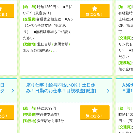
[給 与]
時給1250円～ ■日払
[給 与]
いOK（規定あり）
有経験時
なる！
気になる！
[交通費]
交通費全額支給 ■ガソ
士時給1
リン代も全額支給（規定あ
OK（規
り） ■無料駐車場もご相談く
可
ださい
[交通費]
[勤務地]
北仙台駅
/
東照宮駅
/
リン代も
旭ケ丘(宮城県)駅
/
…
り） ■
ださい
[勤務地]
旭ケ丘(
日
座り仕事！給与即払いOK！土日休
入浴
タ
み！日勤のお仕事！目視検査[派遣]
＊週
[給 与]
時給1099円
[給 与]
[交通費]
交通費支給有り
時給140
なる！
気になる！
[勤務地]
愛子駅から車7分
円～（夜
[交通費]