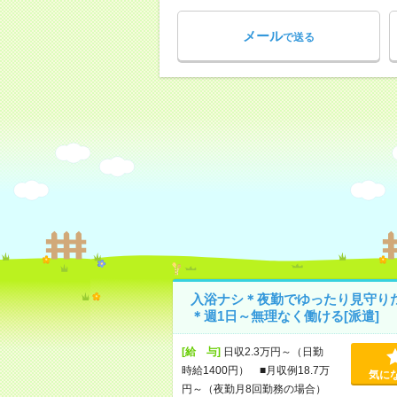
メール
で送る
入浴ナシ＊夜勤でゆったり見守り
＊週1日～無理なく働ける[派遣]
[給 与]
日収2.3万円～（日勤
時給1400円） ■月収例18.7万
気に
円～（夜勤月8回勤務の場合）