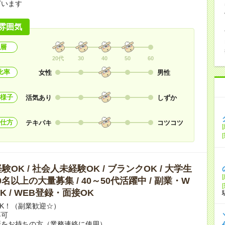
ざいます
雰囲気
層
20代
30
40
50
60
比率
女性
男性
様子
活気あり
しずか
仕方
テキパキ
コツコツ
OK / 社会人未経験OK / ブランクOK / 大学生
10名以上の大量募集 / 40～50代活躍中 / 副業・W
K / WEB登録・面接OK
K！（副業歓迎☆）
不可
話をお持ちの方（業務連絡に使用）