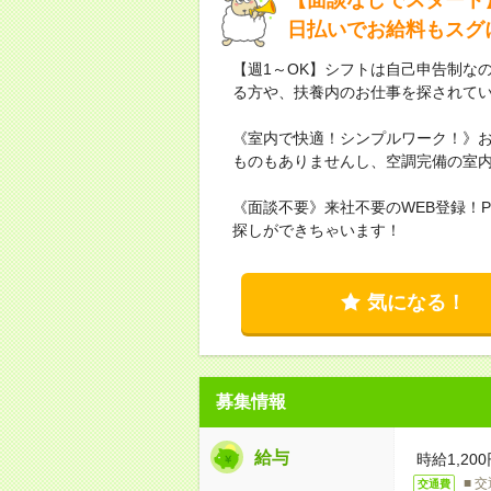
日払いでお給料もスグ
【週1～OK】シフトは自己申告制な
る方や、扶養内のお仕事を探されて
《室内で快適！シンプルワーク！》お
ものもありませんし、空調完備の室
《面談不要》来社不要のWEB登録！
探しができちゃいます！
気になる！
募集情報
給与
時給1,200
■ 
交通費