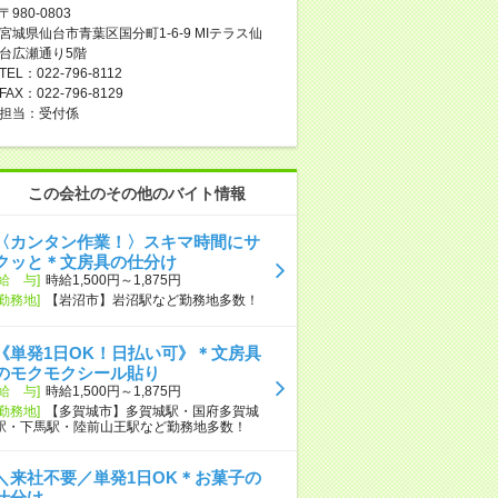
〒980-0803
宮城県仙台市青葉区国分町1-6-9 MIテラス仙
台広瀬通り5階
TEL：022-796-8112
FAX：022-796-8129
担当：受付係
この会社のその他のバイト情報
〈カンタン作業！〉スキマ時間にサ
クッと＊文房具の仕分け
[給 与]
時給1,500円～1,875円
[勤務地]
【岩沼市】岩沼駅など勤務地多数！
《単発1日OK！日払い可》＊文房具
のモクモクシール貼り
[給 与]
時給1,500円～1,875円
[勤務地]
【多賀城市】多賀城駅・国府多賀城
駅・下馬駅・陸前山王駅など勤務地多数！
＼来社不要／単発1日OK＊お菓子の
仕分け