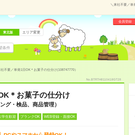
＼来社不要／単発
会員登録
エリア変更
東北版
望条件
社不要／単発1日OK＊お菓子の仕分け(108747770）
No.BTRTH8110418GT28
OK＊お菓子の仕分け
ング・検品、商品管理）
大学生歓迎
ブランクOK
WEB登録・面接OK
】PCやスマホから登録OK！