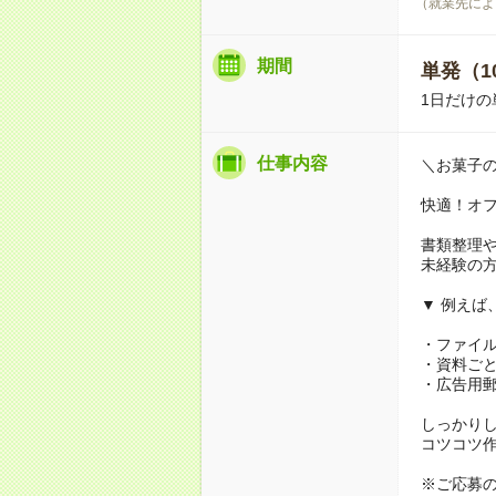
（就業先によ
期間
単発（1
1日だけの
仕事内容
＼お菓子
快適！オ
書類整理
未経験の
▼ 例えば
・ファイル
・資料ご
・広告用郵
しっかり
コツコツ
※ご応募