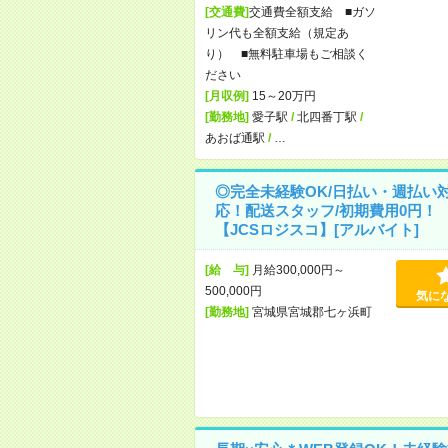
[交通費]
交通費全額支給 ■ガソ
リン代も全額支給（規定あ
り） ■無料駐車場もご相談く
ださい
[月収例]
15～20万円
[勤務地]
愛子駅
/
北四番丁駅
/
あおば通駅
/
…
◎完全未経験OK/日払い・週払い
応！配送スタッフ/初期費用0円！
【JCSロジスコ】[アルバイト]
[給 与]
月給300,000円～
500,000円
気に
[勤務地]
宮城県宮城郡七ヶ浜町