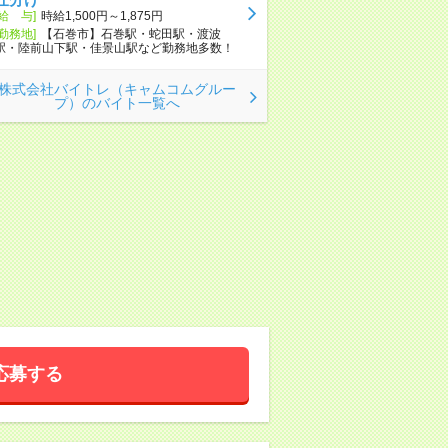
[給 与]
時給1,500円～1,875円
[勤務地]
【石巻市】石巻駅・蛇田駅・渡波
駅・陸前山下駅・佳景山駅など勤務地多数！
株式会社バイトレ（キャムコムグルー
プ）のバイト一覧へ
応募する