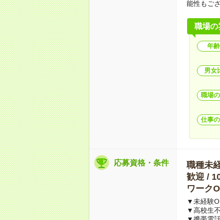
能性もご
職場の
年齢
男女
職場の
仕事の
応募資格・条件
職種未経験
歓迎 / 
ワークO
▼未経験O
▼高校生
▼携帯電