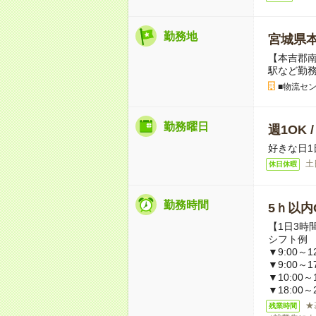
勤務地
宮城県
【本吉郡
駅など勤
■物流セ
勤務曜日
週1OK 
好きな日1
土
休日休暇
勤務時間
5ｈ以内O
【1日3時
シフト例
▼9:00～12
▼9:00～1
▼10:00～1
▼18:00～2
★
残業時間