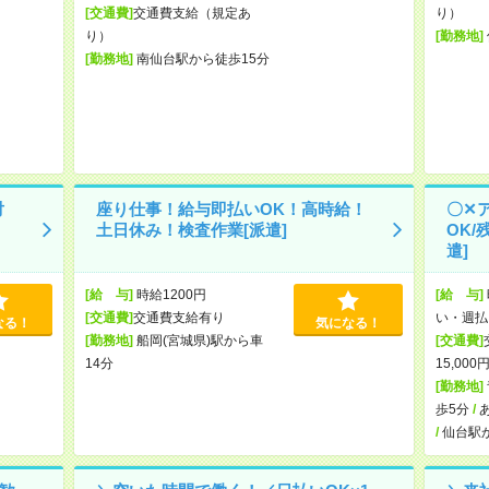
[交通費]
交通費支給（規定あ
り）
り）
[勤務地]
[勤務地]
南仙台駅から徒歩15分
対
座り仕事！給与即払いOK！高時給！
〇✕
土日休み！検査作業[派遣]
OK/
遣]
[給 与]
時給1200円
[給 与]
[交通費]
交通費支給有り
い・週払
なる！
気になる！
[勤務地]
船岡(宮城県)駅から車
[交通費]
14分
15,00
[勤務地]
歩5分
/
/
仙台駅