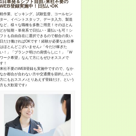
1日単発＆シフト自由♪来社不要の
WEB登録実施中！日払いOK
軽作業、ピッキング、試験監督、コールセン
ター、イベントスタッフ、データ入力、製造
など、様々な職種を多数ご用意！そのほとん
どが短期・単発系で日払い・週払いも可！シ
フトも自由自在に選択できるので都合の良い
日だけ働ければOKです！経験が必要なお仕事
はほとんどございません♪「今だけ稼ぎた
い！」「ブランク明けの肩慣らしに！」「W
ワーク希望」なんて方にもぜひオススメで
す！
来社不要のWEB登録も実施中ですので、なか
なか都合が合わない方や交通費を節約したい
方にもおススメ♪とりあえず登録だけ、という
方も大歓迎です♪