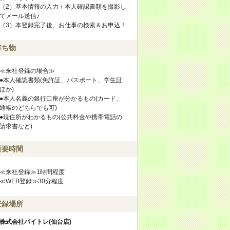
（2）基本情報の入力＋本人確認書類を撮影し
てメール送信♪
（3）本登録完了後、お仕事の検索＆お申込！
持ち物
≪来社登録の場合≫
●本人確認書類(免許証、パスポート、学生証
ほか)
●本人名義の銀行口座が分かるもの(カード、
通帳のどちらでも可)
●現住所がわかるもの(公共料金や携帯電話の
請求書など)
所要時間
≪来社登録≫1時間程度
≪WEB登録≫30分程度
登録場所
株式会社バイトレ(仙台店)