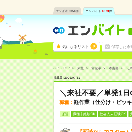
エン派遣
3356
件
エン バイト
6373
件
0
気になるリスト
保存した希
バイトTOP
東北
宮城県
本吉郡
＼来
掲載日 :
2026
/
07
/
31
＼来社不要／単発1日
軽作業（仕分け・ピッキ
職種：
派遣
職種未経験OK
社会人未経験OK
【面談なしでスタート