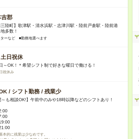
本吉郡
南三陸町】歌津駅・清水浜駅・志津川駅・陸前戸倉駅・陸前港
務地多数！
ンターなど ■勤務地選べます
/ 土日祝休
日～OK！＊希望シフト制で好きな曜日で働ける！
日祝休み
K / シフト勤務 / 残業少
間～も相談OK!】午前中のみや18時以降などのシフトあり！
:00
7:00
9:00
1:00
基本的に残業は少なめです。