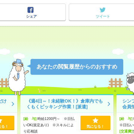
シェア
ツイート
あなたの閲覧履歴からのおすすめ
だけ
《週4日～！未経験OK！》倉庫内でも
シン
くもくピッキング作業！[派遣]
会員
[給 与]
時給1200円～ ※日払
[給 与]
いOK(規定あり) ※スキルによ
※日払い
なる！
気になる！
り応相談
[交通費]