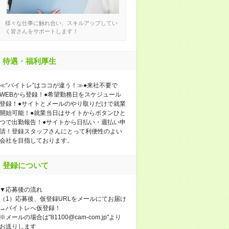
様々な仕事に触れ合い、スキルアップしてい
く皆さんをサポートします！
待遇・福利厚生
≪“バイトレ”はココが違う！≫●来社不要で
WEBから登録！●希望勤務日をスケジュール
登録！●サイトとメールのやり取りだけで就業
開始可能！●就業当日はサイトからボタンひと
つで出勤報告！●サイトから日払い・週払い申
請！登録スタッフさんにとって利便性のよい
会社を目指しております。
登録について
▼応募後の流れ
（1）応募後、仮登録URLをメールにてお届け
→バイトレへ仮登録！
※メールの場合は"81100@cam-com.jp"より
お送りします