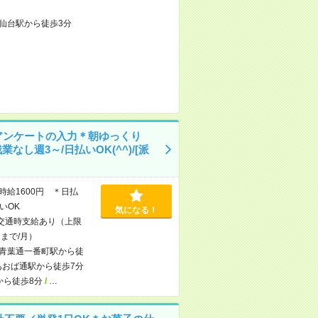
仙台駅から徒歩3分
アンケートの入力＊朝ゆっくり
残業なし週3～/日払いOK(^^)/[派
時給1600円 ＊日払
いOK
気になる！
交通時支給あり（上限
0円まで/月）
青葉通一番町駅から徒
あおば通駅から徒歩7分
から徒歩8分
/
…