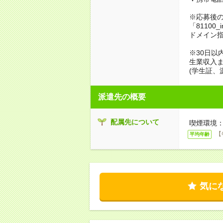
※応募後
「81100_
ドメイン
※30日以
生業収入ま
(学生証、
派遣先の概要
配属先について
喫煙環境：
【
平均年齢
気に