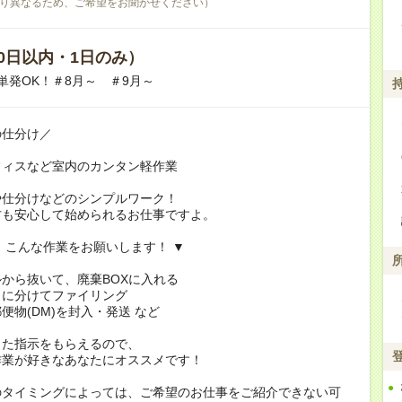
り異なるため、ご希望をお聞かせください）
0日以内・1日のみ）
単発OK！＃8月～ ＃9月～
の仕分け／
フィスなど室内のカンタン軽作業
や仕分けなどのシンプルワーク！
方も安心して始められるお仕事ですよ。
、こんな作業をお願いします！ ▼
から抜いて、廃棄BOXに入れる
とに分けてファイリング
便物(DM)を封入・発送 など
した指示をもらえるので、
作業が好きなあなたにオススメです！
のタイミングによっては、ご希望のお仕事をご紹介できない可