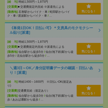
[給 与]
時給1,500円～1,875円
[交通費]
■ 交通費規定内支給 ※派遣先による
気になる！
[勤務地]
石巻駅からバイク・車
/
蛇田駅からバイ
ク・車
/
渡波駅からバイク・車
/
…
《単発1日OK！日払い可》＊文房具のモクモクシー
ル貼り[派遣]
[給 与]
時給1,500円～1,875円
[交通費]
■ 交通費規定内支給 ※派遣先による
気になる！
[勤務地]
仙台駅から徒歩5分
/
仙台(地下鉄)駅から徒
歩5分
/
北仙台駅から徒歩5分
/
…
＼週3日～OK／身分証明書データの確認・日払いあ
り！[派遣]
[給 与]
時給1400～1600円 ※日払いOK(規定あ
り)
[交通費]
交通費支給（規定あり）
気になる！
[勤務地]
仙台駅から徒歩3分
/
仙台(地下鉄)駅から徒
歩
/
あおば通駅から徒歩
/
…