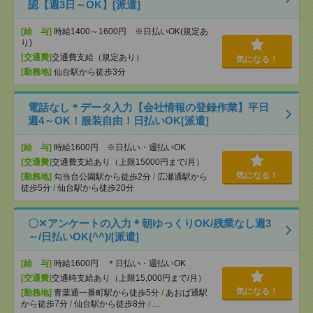
認【週3日～OK】[派遣]
[給 与]
時給1400～1600円 ※日払いOK(規定あ
り)
[交通費]
交通費支給（規定あり）
気になる！
[勤務地]
仙台駅から徒歩3分
電話なし＊データ入力【会社情報の登録作業】平日
週4～OK！服装自由！日払いOK[派遣]
[給 与]
時給1600円 ※日払い・週払いOK
[交通費]
交通費支給あり（上限15000円まで/月）
気になる！
[勤務地]
勾当台公園駅から徒歩2分
/
広瀬通駅から
徒歩5分
/
仙台駅から徒歩20分
〇✕アンケートの入力＊朝ゆっくりOK/残業なし週3
～/日払いOK(^^)/[派遣]
[給 与]
時給1600円 ＊日払い・週払いOK
[交通費]
交通時支給あり（上限15,000円まで/月）
気になる！
[勤務地]
青葉通一番町駅から徒歩5分
/
あおば通駅
から徒歩7分
/
仙台駅から徒歩8分
/
…