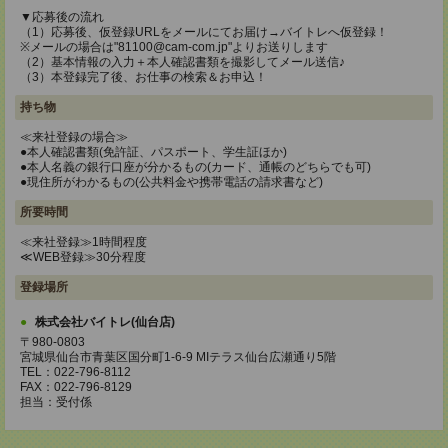
▼応募後の流れ
（1）応募後、仮登録URLをメールにてお届け→バイトレへ仮登録！
※メールの場合は"81100@cam-com.jp"よりお送りします
（2）基本情報の入力＋本人確認書類を撮影してメール送信♪
（3）本登録完了後、お仕事の検索＆お申込！
持ち物
≪来社登録の場合≫
●本人確認書類(免許証、パスポート、学生証ほか)
●本人名義の銀行口座が分かるもの(カード、通帳のどちらでも可)
●現住所がわかるもの(公共料金や携帯電話の請求書など)
所要時間
≪来社登録≫1時間程度
≪WEB登録≫30分程度
登録場所
株式会社バイトレ(仙台店)
〒980-0803
宮城県仙台市青葉区国分町1-6-9 MIテラス仙台広瀬通り5階
TEL：022-796-8112
FAX：022-796-8129
担当：受付係