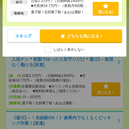
【日収2.2万円～×週2日～】病院で夜の見回りなど＠
日収2.3万円～（日勤時給1400円）
給与
■月収例18.7万円～（夜勤月8回勤務
看護師サポ[派遣]
の場合）
愛子駅 / 北四番丁駅 / あおば通駅 / …
気になる!
勤務地
[給 与]
日収2万2500円～（日勤時給1250円） ■
月収例18万円～（夜勤月8回勤務の場合）
[交通費]
交通費全額支給 ■ガソリン代も全額支給
（規定あり） ■無料駐車場もご相談ください
気になる！
スキップ
どちらも気になる！
[月収例]
15～20万円
[勤務地]
愛子駅
/
北四番丁駅
/
あおば通駅
/
…
しばらく表示しない
入浴ナシ＊夜勤でゆったり見守りだけ＊週1日～無理
なく働ける[派遣]
[給 与]
日収2.3万円～（日勤時給1400円） ■月
収例18.7万円～（夜勤月8回勤務の場合）
[交通費]
交通費全額支給 ■ガソリン代も全額支給
（規定あり） ■無料駐車場もご相談ください
気になる！
[月収例]
15～20万円
[勤務地]
愛子駅
/
北四番丁駅
/
あおば通駅
/
…
《週4日～！未経験OK！》倉庫内でもくもくピッキ
ング作業！[派遣]