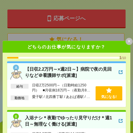
応募ページへ
気になる！
×
どちらのお仕事が気になりますか？
1
/10
メール
LINE
で送る
で送る
【日収2.2万円～×週2日～】病院で夜の見回
りなど＠看護師サポ[派遣]
シェア
ツイート
ブックマーク
日収2万2500円～（日勤時給1250
給与
円） ■月収例18万円～（夜勤月8回
勤務の場合）
愛子駅 / 北四番丁駅 / あおば通駅 / …
気になる!
勤務地
あなたの閲覧履歴からの
おすすめ
入浴ナシ＊夜勤でゆったり見守りだけ＊週1
日～無理なく働ける[派遣]