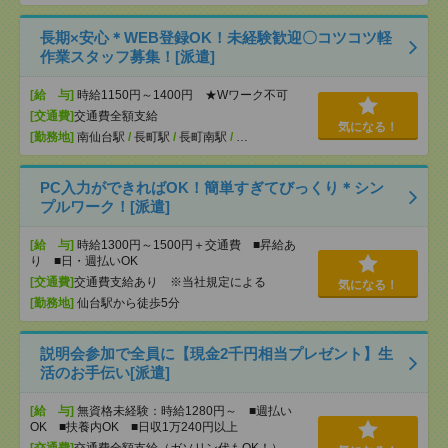
長期×安心＊WEB登録OK！未経験歓迎〇コツコツ軽
作業スタッフ募集！[派遣]
[給 与]
時給1150円～1400円 ★Wワーク不可
[交通費]
交通費全額支給
気になる！
[勤務地]
南仙台駅
/
長町駅
/
長町南駅
/
…
PC入力ができればOK！簡単すぎてびっくり＊シン
プルワーク！[派遣]
[給 与]
時給1300円～1500円＋交通費 ■昇給あ
り ■日・週払いOK
[交通費]
交通費支給あり ※当社規定による
気になる！
[勤務地]
仙台駅から徒歩5分
説明会参加で全員に【現金2千円相当プレゼント】生
活のお手伝い[派遣]
[給 与]
無資格未経験：時給1280円～ ■週払い
OK ■扶養内OK ■日収1万240円以上