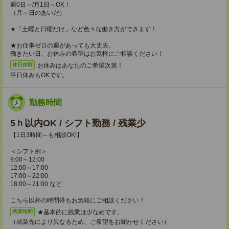
週0日～/月1日～OK！
（月～日のあいだ）
★「土曜と日曜だけ」など色々な働き方ができます！
★お仕事ゼロの週があっても大丈夫。
働きたい日、お休みの希望はお気軽にご相談ください！
お休みはあなたのご希望次第！
休日休暇
平日休みもOKです。
勤務時間
5ｈ以内OK / シフト勤務 / 残業少
【1日3時間～も相談OK!】
＜シフト例＞
9:00～12:00
12:00～17:00
17:00～22:00
18:00～21:00 など
こちら以外の時間帯もお気軽にご相談ください！
★基本的に残業は少なめです。
残業時間
（就業先により異なるため、ご希望をお聞かせください）