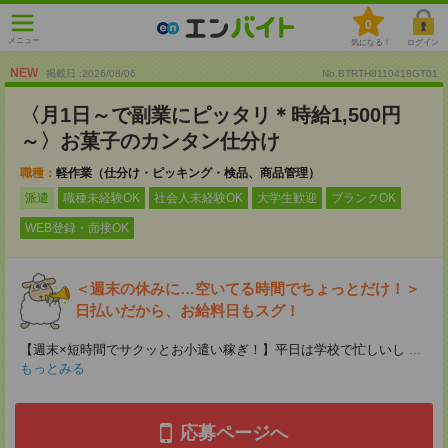
0
メニュー
気になる！
ログイン
NEW
掲載日 :2026
/
08
/
06
No.BTRTH8110418GT01
〈月1日～で副業にピッタリ＊時給1,500円
～〉お菓子のカンタン仕分け
職種：
軽作業（仕分け・ピッキング・検品、商品管理）
派遣
職種未経験OK
社会人未経験OK
大学生歓迎
ブランクOK
WEB登録・面接OK
＜週末の休みに…空いてる時間でちょっとだけ！＞
日払いだから、お給料日もスグ！
【週末×短時間でサクッとお小遣い稼ぎ！】平日は学校で忙しいし
...
もっとみる
応募ページへ