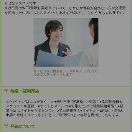
もぜひオススメです！
来社不要のWEB登録も実施中ですので、なかなか都合が合わない方や交通費
を節約したい方にもおススメ♪とりあえず登録だけ、という方も大歓迎です♪
様々な仕事に触れ合い、スキルアップしてい
く皆さんをサポートします！
待遇・福利厚生
≪“バイトレ”はココが違う！≫●来社不要でWEBから登録！●希望勤務日を
スケジュール登録！●サイトとメールのやり取りだけで就業開始可能！●就
業当日はサイトからボタンひとつで出勤報告！●サイトから日払い・週払い
申請！登録スタッフさんにとって利便性のよい会社を目指しております。
登録について