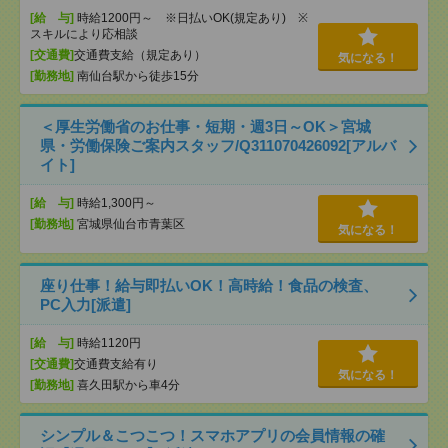
[給 与]
時給1200円～ ※日払いOK(規定あり) ※
スキルにより応相談
[交通費]
交通費支給（規定あり）
気になる！
[勤務地]
南仙台駅から徒歩15分
＜厚生労働省のお仕事・短期・週3日～OK＞宮城
県・労働保険ご案内スタッフ/Q311070426092[アルバ
イト]
[給 与]
時給1,300円～
[勤務地]
宮城県仙台市青葉区
気になる！
座り仕事！給与即払いOK！高時給！食品の検査、
PC入力[派遣]
[給 与]
時給1120円
[交通費]
交通費支給有り
気になる！
[勤務地]
喜久田駅から車4分
シンプル＆こつこつ！スマホアプリの会員情報の確