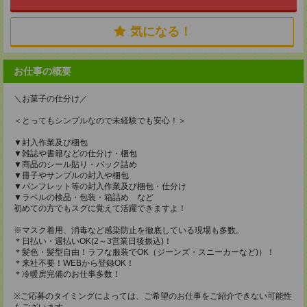
気になる！
お仕事の概要
＼お菓子の仕分け／
＜とってもシンプルなので未経験でも安心！＞
▼封入作業及び梱包
▼雑誌や書籍などの仕分け・梱包
▼商品のシール貼り・パック詰め
▼冊子やサンプルの封入や梱包
▼パンフレット等の封入作業及び梱包・仕分け
▼ラベルの検品・包装・箱詰め など
初めての方でもスグに覚えて活躍できますよ！
※マスク着用、消毒など感染防止を徹底している現場も多数。
＊日払い・週払いOK(2～3営業日後振込)！
＊髪色・髪型自由！ラフな服装でOK（ジーンズ・スニーカーなど)）！
＊来社不要！WEBから登録OK！
＊冷暖房完備のお仕事多数！
※ご応募のタイミングによっては、ご希望のお仕事をご紹介できない可能性