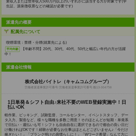
業収入または世帯収入500万円以上のいずれかに該当する方が対象です(学
生証、源泉徴収票などの確認が必要です)
派遣先の概要
配属先について
喫煙環境：禁煙・分煙(就業先による)
【年齢不問】20代、30代、40代、50代と幅広い年代の方が活躍
平均年齢
中！
派遣会社情報
株式会社バイトレ（キャムコムグループ）
労働者派遣事業許可番号:労働者派遣事業許可番号:般13-304758
1日単発＆シフト自由♪来社不要のWEB登録実施中！日
払いOK
軽作業、ピッキング、試験監督、コールセンター、イベントスタッフ、デー
タ入力、製造など、様々な職種を多数ご用意！そのほとんどが短期・単発系
で日払い・週払いも可！シフトも自由自在に選択できるので都合の良い日だ
け働ければOKです！経験が必要なお仕事はほとんどございません♪「今だけ
稼ぎたい！」「ブランク明けの肩慣らしに！」「Wワーク希望」なんて方に