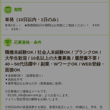
期間
単発（10日以内・1日のみ）
単発1日～！ ★勤務開始日や期間はお気軽にご相談ください！ ＃8月
～ ＃9月～
応募資格・条件
職種未経験OK / 社会人未経験OK / ブランクOK /
大学生歓迎 / 10名以上の大量募集 / 履歴書不要 /
40～50代活躍中 / 副業・WワークOK / WEB登録・
面接OK
▼未経験OK！（副業歓迎☆）
▼高校生不可
▼携帯電話をお持ちの方（業務連絡に使用）
※応募後のご連絡はメールです。
「81100_info@cam-com.jp」よりお送りします。
ドメイン指定受信の解除をお願いします。
※30日以内の派遣就業する場合、派遣法改正により、60歳以上、学生、生