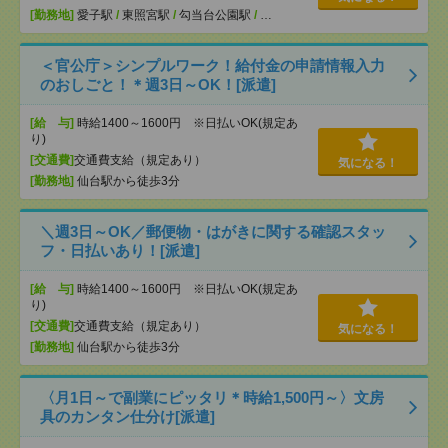
[勤務地]
愛子駅
/
東照宮駅
/
勾当台公園駅
/
…
＜官公庁＞シンプルワーク！給付金の申請情報入力
のおしごと！＊週3日～OK！[派遣]
[給 与]
時給1400～1600円 ※日払いOK(規定あ
り)
[交通費]
交通費支給（規定あり）
気になる！
[勤務地]
仙台駅から徒歩3分
＼週3日～OK／郵便物・はがきに関する確認スタッ
フ・日払いあり！[派遣]
[給 与]
時給1400～1600円 ※日払いOK(規定あ
り)
[交通費]
交通費支給（規定あり）
気になる！
[勤務地]
仙台駅から徒歩3分
〈月1日～で副業にピッタリ＊時給1,500円～〉文房
具のカンタン仕分け[派遣]