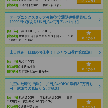
[交通費]
交通費全額支給（ガソリン代もOK！）
気になる！
[勤務地]
仙台(地下鉄)駅
/
五橋駅
/
台原駅
/
…
オープニングスタッフ募集◎/交通誘導警備員/日当
10000円~/寮あり/ 即日払い可![アルバイト]
[給 与]
日給10,000円～13,500円
[勤務地]
宮城県仙台市青葉区台原３丁目２９－５０
気になる！
（最寄り駅：台原駅）
土日休み！日勤のお仕事！Ｔシャツ出荷作業[派遣]
[給 与]
時給1100円
[交通費]
交通費支給有り
気になる！
[勤務地]
陸前高砂駅から徒歩7分
＼空いた時間で働く！／日払いOK×1勤務2.7万円も
可！施設での見回りなど[派遣]
[給 与]
時給1500円～ 夜勤時給1820円～ 日収
2.7万円～（夜勤時給1820円×15h）
[交通費]
交通費全額支給
気になる！