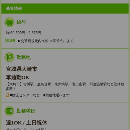
募集情報
給与
時給1,500円～1,875円
■ 交通費規定内支給 ※派遣先による
交通費
勤務地
宮城県大崎市
車通勤OK
【大崎市】古川駅・鹿島台駅・東大崎駅・岩出山駅・川渡温泉駅など勤務地
多数！
■物流センターなど ■勤務地選べます
勤務曜日
週1OK / 土日祝休
月～金のうち、1日～OK！