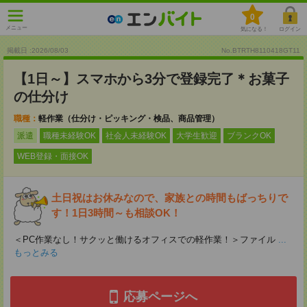
0
メニュー
気になる！
ログイン
掲載日 :2026
/
08
/
03
No.BTRTH8110418GT11
【1日～】スマホから3分で登録完了＊お菓子
の仕分け
職種：
軽作業（仕分け・ピッキング・検品、商品管理）
派遣
職種未経験OK
社会人未経験OK
大学生歓迎
ブランクOK
WEB登録・面接OK
土日祝はお休みなので、家族との時間もばっちりで
す！1日3時間～も相談OK！
＜PC作業なし！サクッと働けるオフィスでの軽作業！＞ファイル
...
もっとみる
応募ページへ