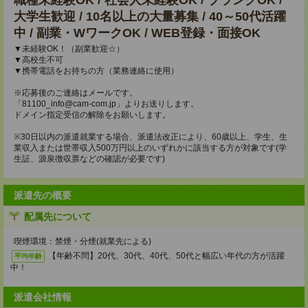
職種未経験OK / 社会人未経験OK / ブランクOK /
大学生歓迎 / 10名以上の大量募集 / 40～50代活躍
中 / 副業・WワークOK / WEB登録・面接OK
▼未経験OK！（副業歓迎☆）
▼高校生不可
▼携帯電話をお持ちの方（業務連絡に使用）
※応募後のご連絡はメールです。
「81100_info@cam-com.jp」よりお送りします。
ドメイン指定受信の解除をお願いします。
※30日以内の派遣就業する場合、派遣法改正により、60歳以上、学生、生
業収入または世帯収入500万円以上のいずれかに該当する方が対象です(学
生証、源泉徴収票などの確認が必要です)
派遣先の概要
配属先について
喫煙環境：禁煙・分煙(就業先による)
【年齢不問】20代、30代、40代、50代と幅広い年代の方が活躍
平均年齢
中！
派遣会社情報