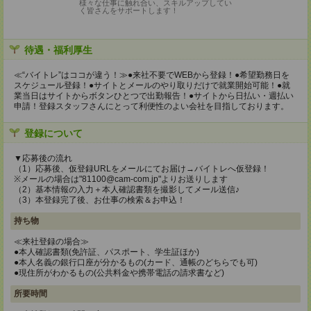
様々な仕事に触れ合い、スキルアップしてい
く皆さんをサポートします！
待遇・福利厚生
≪“バイトレ”はココが違う！≫●来社不要でWEBから登録！●希望勤務日を
スケジュール登録！●サイトとメールのやり取りだけで就業開始可能！●就
業当日はサイトからボタンひとつで出勤報告！●サイトから日払い・週払い
申請！登録スタッフさんにとって利便性のよい会社を目指しております。
登録について
▼応募後の流れ
（1）応募後、仮登録URLをメールにてお届け→バイトレへ仮登録！
※メールの場合は"81100@cam-com.jp"よりお送りします
（2）基本情報の入力＋本人確認書類を撮影してメール送信♪
（3）本登録完了後、お仕事の検索＆お申込！
持ち物
≪来社登録の場合≫
●本人確認書類(免許証、パスポート、学生証ほか)
●本人名義の銀行口座が分かるもの(カード、通帳のどちらでも可)
●現住所がわかるもの(公共料金や携帯電話の請求書など)
所要時間