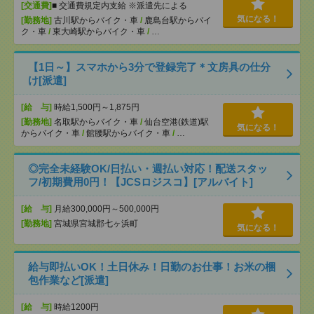
[交通費]
■ 交通費規定内支給 ※派遣先による
気になる！
[勤務地]
古川駅からバイク・車
/
鹿島台駅からバイ
ク・車
/
東大崎駅からバイク・車
/
…
【1日～】スマホから3分で登録完了＊文房具の仕分
け[派遣]
[給 与]
時給1,500円～1,875円
[勤務地]
名取駅からバイク・車
/
仙台空港(鉄道)駅
気になる！
からバイク・車
/
館腰駅からバイク・車
/
…
◎完全未経験OK/日払い・週払い対応！配送スタッ
フ/初期費用0円！【JCSロジスコ】[アルバイト]
[給 与]
月給300,000円～500,000円
[勤務地]
宮城県宮城郡七ヶ浜町
気になる！
給与即払いOK！土日休み！日勤のお仕事！お米の梱
包作業など[派遣]
[給 与]
時給1200円