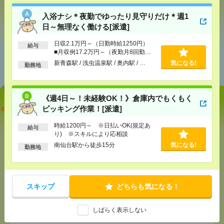
入浴ナシ＊夜勤でゆったり見守りだけ＊週1
シェア
ツイート
ブックマーク
日～無理なく働ける[派遣]
日収2.1万円～（日勤時給1250円）
給与
■月収例17.2万円～（夜勤月8回勤務
あなたの閲覧履歴からの
の場合）
おすすめ
新青森駅 / 浅虫温泉駅 / 奥内駅 / …
気になる!
勤務地
《週4日～！未経験OK！》倉庫内でもくもく
入浴ナシ＊夜勤でゆったり見守りだけ＊週1日～無理
ピッキング作業！[派遣]
なく働ける[派遣]
時給1200円～ ※日払いOK(規定あ
給与
り) ※スキルにより応相談
[給 与]
日収2.1万円～（日勤時給1250円） ■月
収例17.2万円～（夜勤月8回勤務の場合）
南仙台駅から徒歩15分
気になる!
勤務地
[交通費]
交通費全額支給 ■ガソリン代も全額支給
（規定あり） ■無料駐車場もご相談ください
気になる！
[月収例]
15～20万円
[勤務地]
新青森駅
/
浅虫温泉駅
/
奥内駅
/
…
スキップ
どちらも気になる！
《週4日～！未経験OK！》倉庫内でもくもくピッキ
しばらく表示しない
ング作業！[派遣]