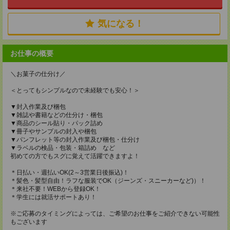
気になる！
お仕事の概要
＼お菓子の仕分け／
＜とってもシンプルなので未経験でも安心！＞
▼封入作業及び梱包
▼雑誌や書籍などの仕分け・梱包
▼商品のシール貼り・パック詰め
▼冊子やサンプルの封入や梱包
▼パンフレット等の封入作業及び梱包・仕分け
▼ラベルの検品・包装・箱詰め など
初めての方でもスグに覚えて活躍できますよ！
＊日払い・週払いOK(2～3営業日後振込)！
＊髪色・髪型自由！ラフな服装でOK（ジーンズ・スニーカーなど)）！
＊来社不要！WEBから登録OK！
＊学生には就活サポートあり！
※ご応募のタイミングによっては、ご希望のお仕事をご紹介できない可能性
もございます