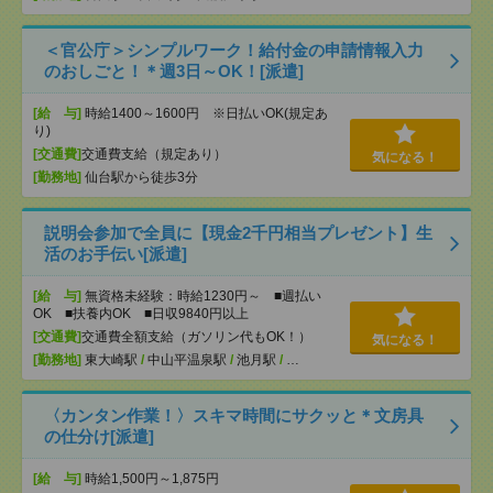
＜官公庁＞シンプルワーク！給付金の申請情報入力
のおしごと！＊週3日～OK！[派遣]
[給 与]
時給1400～1600円 ※日払いOK(規定あ
り)
[交通費]
交通費支給（規定あり）
気になる！
[勤務地]
仙台駅から徒歩3分
説明会参加で全員に【現金2千円相当プレゼント】生
活のお手伝い[派遣]
[給 与]
無資格未経験：時給1230円～ ■週払い
OK ■扶養内OK ■日収9840円以上
[交通費]
交通費全額支給（ガソリン代もOK！）
気になる！
[勤務地]
東大崎駅
/
中山平温泉駅
/
池月駅
/
…
〈カンタン作業！〉スキマ時間にサクッと＊文房具
の仕分け[派遣]
[給 与]
時給1,500円～1,875円