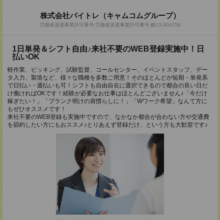
株式会社バイトレ（キャムコムグループ）
労働者派遣事業許可番号:労働者派遣事業許可番号:般13-304758
1日単発＆シフト自由♪来社不要のWEB登録実施中！日
払いOK
軽作業、ピッキング、試験監督、コールセンター、イベントスタッフ、デー
タ入力、製造など、様々な職種を多数ご用意！そのほとんどが短期・単発系
で日払い・週払いも可！シフトも自由自在に選択できるので都合の良い日だ
け働ければOKです！経験が必要なお仕事はほとんどございません♪「今だけ
稼ぎたい！」「ブランク明けの肩慣らしに！」「Wワーク希望」なんて方に
もぜひオススメです！
来社不要のWEB登録も実施中ですので、なかなか都合が合わない方や交通費
を節約したい方にもおススメ♪とりあえず登録だけ、という方も大歓迎です♪