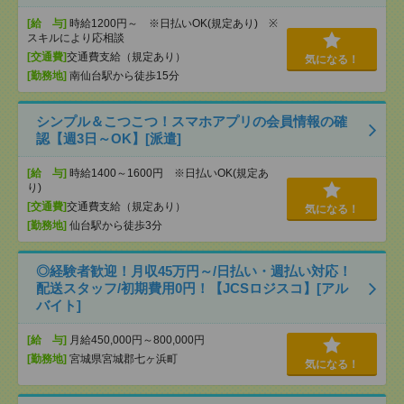
[給 与]
時給1200円～ ※日払いOK(規定あり) ※
スキルにより応相談
[交通費]
交通費支給（規定あり）
気になる！
[勤務地]
南仙台駅から徒歩15分
シンプル＆こつこつ！スマホアプリの会員情報の確
認【週3日～OK】[派遣]
[給 与]
時給1400～1600円 ※日払いOK(規定あ
り)
[交通費]
交通費支給（規定あり）
気になる！
[勤務地]
仙台駅から徒歩3分
◎経験者歓迎！月収45万円～/日払い・週払い対応！
配送スタッフ/初期費用0円！【JCSロジスコ】[アル
バイト]
[給 与]
月給450,000円～800,000円
[勤務地]
宮城県宮城郡七ヶ浜町
気になる！