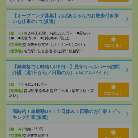
らバイク・車
/
下馬駅からバイク・車
/
…
【オープニング募集】おばあちゃんのお散歩付き添
いも仕事の1つ[派遣]
[給 与]
無資格未経験：時給1230円～ ■週払い
OK ■扶養内OK ■日収9840円以上
[交通費]
交通費全額支給（ガソリン代もOK！）
気になる！
[勤務地]
名取駅
/
仙台空港(鉄道)駅
/
館腰駅
/
…
【無資格でも時給1,410円～】見守りヘルパー✨訪問
介護（週1日から／日勤のみ） /Ja[アルバイト]
[給 与]
時給1,410円～
[勤務地]
宮城県東松島市宮戸二ツ橋（最寄り駅：東
気になる！
名駅）
高時給！車通勤OK！土日休み！日勤のお仕事！ピッ
キング作業[派遣]
[給 与]
時給1250円
[交通費]
交通費支給有り