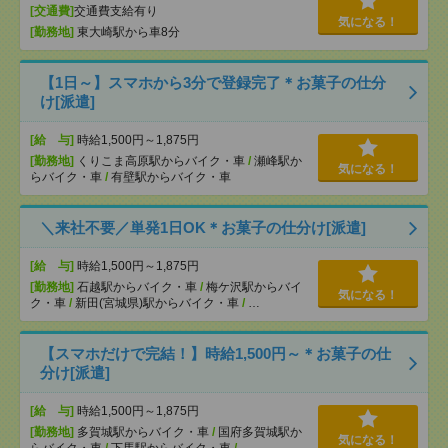
[交通費]
交通費支給有り
気になる！
[勤務地]
東大崎駅から車8分
【1日～】スマホから3分で登録完了＊お菓子の仕分
け[派遣]
[給 与]
時給1,500円～1,875円
[勤務地]
くりこま高原駅からバイク・車
/
瀬峰駅か
気になる！
らバイク・車
/
有壁駅からバイク・車
＼来社不要／単発1日OK＊お菓子の仕分け[派遣]
[給 与]
時給1,500円～1,875円
[勤務地]
石越駅からバイク・車
/
梅ケ沢駅からバイ
気になる！
ク・車
/
新田(宮城県)駅からバイク・車
/
…
【スマホだけで完結！】時給1,500円～＊お菓子の仕
分け[派遣]
[給 与]
時給1,500円～1,875円
[勤務地]
多賀城駅からバイク・車
/
国府多賀城駅か
気になる！