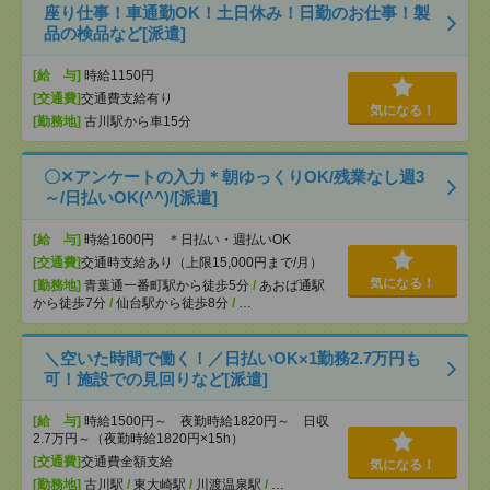
座り仕事！車通勤OK！土日休み！日勤のお仕事！製
品の検品など[派遣]
[給 与]
時給1150円
[交通費]
交通費支給有り
気になる！
[勤務地]
古川駅から車15分
〇✕アンケートの入力＊朝ゆっくりOK/残業なし週3
～/日払いOK(^^)/[派遣]
[給 与]
時給1600円 ＊日払い・週払いOK
[交通費]
交通時支給あり（上限15,000円まで/月）
気になる！
[勤務地]
青葉通一番町駅から徒歩5分
/
あおば通駅
から徒歩7分
/
仙台駅から徒歩8分
/
…
＼空いた時間で働く！／日払いOK×1勤務2.7万円も
可！施設での見回りなど[派遣]
[給 与]
時給1500円～ 夜勤時給1820円～ 日収
2.7万円～（夜勤時給1820円×15h）
[交通費]
交通費全額支給
気になる！
[勤務地]
古川駅
/
東大崎駅
/
川渡温泉駅
/
…