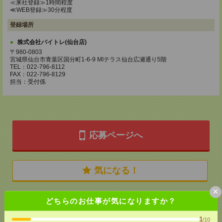
≪来社登録≫1時間程度
≪WEB登録≫30分程度
登録場所
株式会社バイトレ(仙台店)
〒980-0803
宮城県仙台市青葉区国分町1-6-9 MIテラス仙台広瀬通り5階
TEL：022-796-8112
FAX：022-796-8129
担当：受付係
応募ページへ
気になる！
×
どちらのお仕事が気になりますか？
メール
LINE
で送る
で送る
1
/10