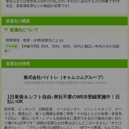
業収入または世帯収入500万円以上のいずれかに該当する方が対象です(学
生証、源泉徴収票などの確認が必要です)
派遣先の概要
配属先について
喫煙環境：禁煙・分煙(就業先による)
【年齢不問】20代、30代、40代、50代と幅広い年代の方が活躍
平均年齢
中！
派遣会社情報
株式会社バイトレ（キャムコムグループ）
労働者派遣事業許可番号:労働者派遣事業許可番号:般13-304758
1日単発＆シフト自由♪来社不要のWEB登録実施中！日
払いOK
軽作業、ピッキング、試験監督、コールセンター、イベントスタッフ、デー
タ入力、製造など、様々な職種を多数ご用意！そのほとんどが短期・単発系
で日払い・週払いも可！シフトも自由自在に選択できるので都合の良い日だ
け働ければOKです！経験が必要なお仕事はほとんどございません♪「今だけ
稼ぎたい！」「ブランク明けの肩慣らしに！」「Wワーク希望」なんて方に