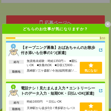
応募ページへ
×
どちらのお仕事が気になりますか？
1
/10
気になる！
【オープニング募集】おばあちゃんのお散歩
付き添いも仕事の1つ[派遣]
メール
LINE
で送る
で送る
無資格未経験：時給1350円～ ■週払
給与
いOK ■扶養内OK ■日収1万800円
以上
黒崎駅 / 三ケ森駅 / 今池(福岡県)駅 / …
気になる!
勤務地
シェア
ツイート
ブックマーク
電話ナシ！見たまんま入力＊エントリーシー
あなたの閲覧履歴からの
トのデータ入力・短期OK・日払いOK[派遣]
おすすめ
時給1600円 ＊日払いOK
給与
天神駅から徒歩5分 / 博多駅からバス
勤務地