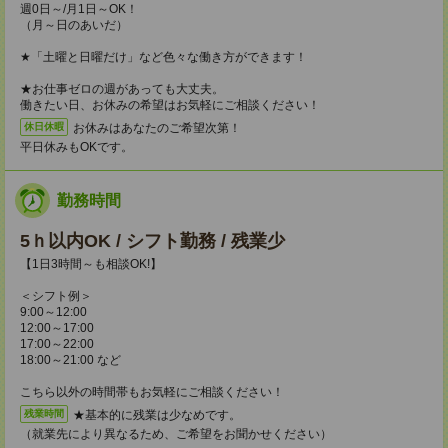
週0日～/月1日～OK！
（月～日のあいだ）
★「土曜と日曜だけ」など色々な働き方ができます！
★お仕事ゼロの週があっても大丈夫。
働きたい日、お休みの希望はお気軽にご相談ください！
お休みはあなたのご希望次第！
休日休暇
平日休みもOKです。
勤務時間
5ｈ以内OK / シフト勤務 / 残業少
【1日3時間～も相談OK!】
＜シフト例＞
9:00～12:00
12:00～17:00
17:00～22:00
18:00～21:00 など
こちら以外の時間帯もお気軽にご相談ください！
★基本的に残業は少なめです。
残業時間
（就業先により異なるため、ご希望をお聞かせください）