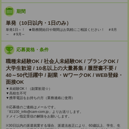
期間
単発（10日以内・1日のみ）
単発1日～！ ★勤務開始日や期間はお気軽にご相談ください！ ＃8月
～ ＃9月～
応募資格・条件
職種未経験OK / 社会人未経験OK / ブランクOK /
大学生歓迎 / 10名以上の大量募集 / 履歴書不要 /
40～50代活躍中 / 副業・WワークOK / WEB登録・
面接OK
▼未経験OK！（副業歓迎☆）
▼高校生不可
▼携帯電話をお持ちの方（業務連絡に使用）
※応募後のご連絡はメールです。
「81100_info@cam-com.jp」よりお送りします。
ドメイン指定受信の解除をお願いします。
※30日以内の派遣就業する場合、派遣法改正により、60歳以上、学生、生