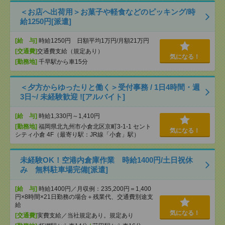
＜お店へ出荷用＞お菓子や軽食などのピッキング/時
給1250円[派遣]
[給 与]
時給1250円 日額平均1万円/月額21万円
[交通費]
交通費支給（規定あり）
気になる！
[勤務地]
千早駅から車15分
＜夕方からゆったりと働く＞受付事務 / 1日4時間・週
3日~/ 未経験歓迎 ![アルバイト]
[給 与]
時給1,330円～1,410円
[勤務地]
福岡県北九州市小倉北区京町3-1-1 セント
気になる！
シティ小倉 4F（最寄り駅：JR線「小倉」駅）
未経験OK！空港内倉庫作業 時給1400円/土日祝休
み 無料駐車場完備[派遣]
[給 与]
時給1400円／月収例：235,200円＝1,400
円×8時間×21日勤務の場合＋残業代、交通費別途支
給
気になる！
[交通費]
実費支給／当社規定あり。規定あり