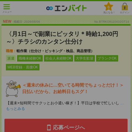
0
メニュー
気になる！
ログイン
NEW
掲載日 :2026
/
08
/
06
No.BTRKO8110432GT14
〈月1日～で副業にピッタリ＊時給1,200円
～〉チラシのカンタン仕分け
職種：
軽作業（仕分け・ピッキング・検品、商品管理）
派遣
職種未経験OK
社会人未経験OK
大学生歓迎
ブランクOK
WEB登録・面接OK
＜週末の休みに…空いてる時間でちょっとだけ！＞
日払いだから、お給料日もスグ！
【週末×短時間でサクッとお小遣い稼ぎ！】平日は学校で忙しいし
...
もっとみる
応募ページへ