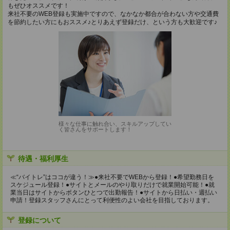
もぜひオススメです！
来社不要のWEB登録も実施中ですので、なかなか都合が合わない方や交通費
を節約したい方にもおススメ♪とりあえず登録だけ、という方も大歓迎です♪
様々な仕事に触れ合い、スキルアップしてい
く皆さんをサポートします！
待遇・福利厚生
≪“バイトレ”はココが違う！≫●来社不要でWEBから登録！●希望勤務日を
スケジュール登録！●サイトとメールのやり取りだけで就業開始可能！●就
業当日はサイトからボタンひとつで出勤報告！●サイトから日払い・週払い
申請！登録スタッフさんにとって利便性のよい会社を目指しております。
登録について