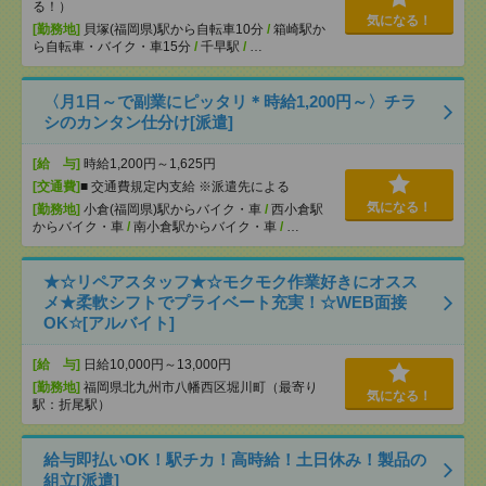
る！）
気になる！
[勤務地]
貝塚(福岡県)駅から自転車10分
/
箱崎駅か
ら自転車・バイク・車15分
/
千早駅
/
…
〈月1日～で副業にピッタリ＊時給1,200円～〉チラ
シのカンタン仕分け[派遣]
[給 与]
時給1,200円～1,625円
[交通費]
■ 交通費規定内支給 ※派遣先による
気になる！
[勤務地]
小倉(福岡県)駅からバイク・車
/
西小倉駅
からバイク・車
/
南小倉駅からバイク・車
/
…
★☆リペアスタッフ★☆モクモク作業好きにオスス
メ★柔軟シフトでプライベート充実！☆WEB面接
OK☆[アルバイト]
[給 与]
日給10,000円～13,000円
[勤務地]
福岡県北九州市八幡西区堀川町（最寄り
気になる！
駅：折尾駅）
給与即払いOK！駅チカ！高時給！土日休み！製品の
組立[派遣]