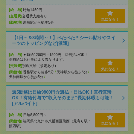
[給 与]
時給1450円
[交通費]
交通費支給有り
気になる！
[勤務地]
黒崎駅から徒歩5分
【1日～＆3時間～！】ぺたぺた＊シール貼りやスイ
ーツのトッピングなど[派遣]
[給 与]
▼時給1200円～1500円 ◎日払いOK！
※時給はお仕事により異なります。
[交通費]
別途支給（規定あり）
気になる！
[勤務地]
香椎駅から徒歩5分
/
天神駅から徒歩5分
/
天神南駅から徒歩5分
/
…
週5勤務は日給9800円☆週払・日払OK！直行直帰
OK！有給付与で”収入そのまま”長期休暇も可能！
[アルバイト]
[給 与]
日給8,800円～
[勤務地]
福岡県北九州市八幡西区熊西（最寄り駅：
気になる！
熊西駅）