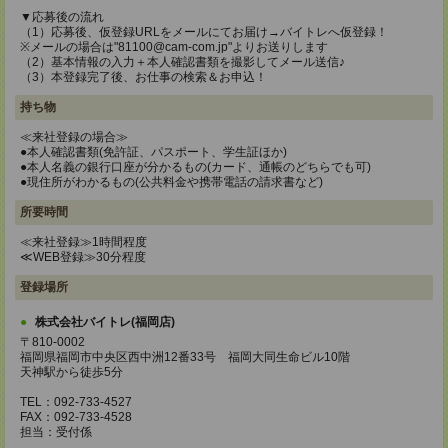
▼応募後の流れ
（1）応募後、仮登録URLをメールにてお届け→バイトレへ仮登録！
※メールの場合は"81100@cam-com.jp"よりお送りします
（2）基本情報の入力＋本人確認書類を撮影してメール送信♪
（3）本登録完了後、お仕事の検索＆お申込！
持ち物
≪来社登録の場合≫
●本人確認書類(免許証、パスポート、学生証ほか)
●本人名義の銀行口座が分かるもの(カード、通帳のどちらでも可)
●現住所がわかるもの(公共料金や携帯電話の請求書など)
所要時間
≪来社登録≫1時間程度
≪WEB登録≫30分程度
登録場所
株式会社バイトレ(福岡店)
〒810-0002
福岡県福岡市中央区西中洲12番33号 福岡大同生命ビル10階
天神駅から徒歩5分
TEL：092-733-4527
FAX：092-733-4528
担当：受付係