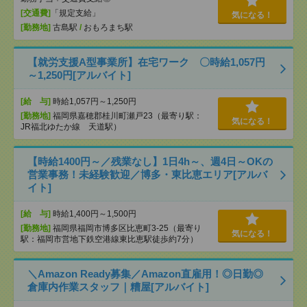
[交通費]
「規定支給」
気になる！
[勤務地]
古島駅
/
おもろまち駅
【就労支援A型事業所】在宅ワーク 〇時給1,057円
～1,250円[アルバイト]
[給 与]
時給1,057円～1,250円
[勤務地]
福岡県嘉穂郡桂川町瀬戸23（最寄り駅：
気になる！
JR福北ゆたか線 天道駅）
【時給1400円～／残業なし】1日4h～、週4日～OKの
営業事務！未経験歓迎／博多・東比恵エリア[アルバ
イト]
[給 与]
時給1,400円～1,500円
[勤務地]
福岡県福岡市博多区比恵町3-25（最寄り
気になる！
駅：福岡市営地下鉄空港線東比恵駅徒歩約7分）
＼Amazon Ready募集／Amazon直雇用！◎日勤◎
倉庫内作業スタッフ｜糟屋[アルバイト]