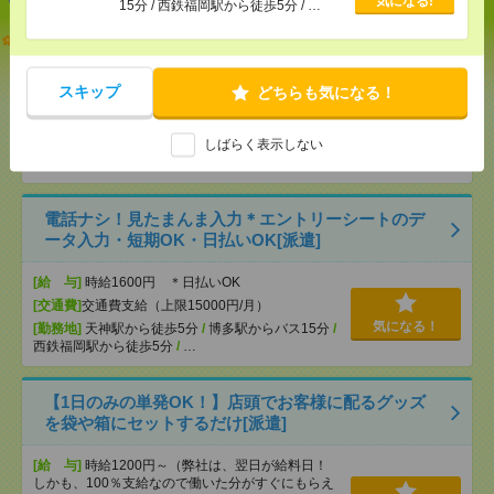
気になる!
15分 / 西鉄福岡駅から徒歩5分 / …
【オープニング募集】おばあちゃんのお散歩付き添
いも仕事の1つ[派遣]
スキップ
どちらも気になる！
[給 与]
無資格未経験：時給1350円～ ■週払い
OK ■扶養内OK ■日収1万800円以上
[交通費]
交通費全額支給
しばらく表示しない
気になる！
[勤務地]
黒崎駅
/
三ケ森駅
/
今池(福岡県)駅
/
…
電話ナシ！見たまんま入力＊エントリーシートのデ
ータ入力・短期OK・日払いOK[派遣]
[給 与]
時給1600円 ＊日払いOK
[交通費]
交通費支給（上限15000円/月）
気になる！
[勤務地]
天神駅から徒歩5分
/
博多駅からバス15分
/
西鉄福岡駅から徒歩5分
/
…
【1日のみの単発OK！】店頭でお客様に配るグッズ
を袋や箱にセットするだけ[派遣]
[給 与]
時給1200円～（弊社は、翌日が給料日！
しかも、100％支給なので働いた分がすぐにもらえ