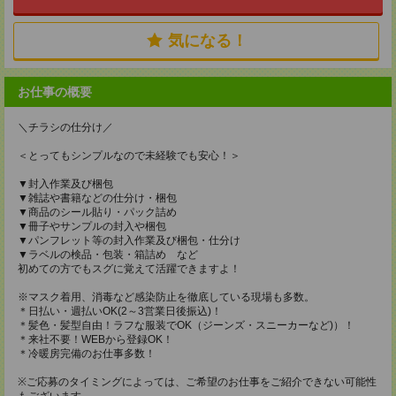
気になる！
お仕事の概要
＼チラシの仕分け／
＜とってもシンプルなので未経験でも安心！＞
▼封入作業及び梱包
▼雑誌や書籍などの仕分け・梱包
▼商品のシール貼り・パック詰め
▼冊子やサンプルの封入や梱包
▼パンフレット等の封入作業及び梱包・仕分け
▼ラベルの検品・包装・箱詰め など
初めての方でもスグに覚えて活躍できますよ！
※マスク着用、消毒など感染防止を徹底している現場も多数。
＊日払い・週払いOK(2～3営業日後振込)！
＊髪色・髪型自由！ラフな服装でOK（ジーンズ・スニーカーなど)）！
＊来社不要！WEBから登録OK！
＊冷暖房完備のお仕事多数！
※ご応募のタイミングによっては、ご希望のお仕事をご紹介できない可能性