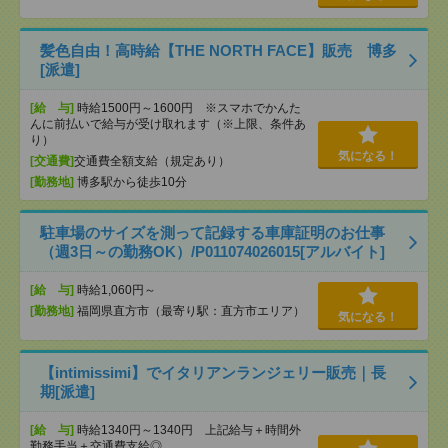
髪色自由！高時給【THE NORTH FACE】販売 博多
[派遣]
[給 与]
時給1500円～1600円 ※スマホでかんた
んに前払いで給与が受け取れます（※上限、条件あ
り）
気になる！
[交通費]
交通費全額支給（規定あり）
[勤務地]
博多駅から徒歩10分
駐車場のサイズを測って記録する車庫証明のお仕事
（週3日～の勤務OK）/P011074026015[アルバイト]
[給 与]
時給1,060円～
[勤務地]
福岡県直方市（最寄り駅：直方市エリア）
気になる！
【intimissimi】でイタリアンランジェリー販売｜長
期[派遣]
[給 与]
時給1340円～1340円 上記給与＋時間外
勤務手当＋交通費支給◎