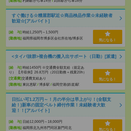
[勤務地]
朽網駅から車14分
/
苅田駅から車16分
すぐ働ける☆糟屋郡駅近☆商品検品作業☆未経験者
歓迎☆[アルバイト]
[給 与]
時給1,250円～1,500円
[勤務地]
福岡県福岡市博多区会社所在地/博多区
気になる！
<タイパ抜群>複合機の搬入出サポート（日勤）[派遣]
[給 与]
時給1450円 ※交通費全額支給（規定あ
り） 【月収例】26.8万円（20日勤務＋残業20h）
[交通費]
交通費支給あり
気になる！
[勤務地]
東比恵駅
/
博多駅
/
福岡空港(鉄道)駅
日払い可1.2万円～！月の半分は早上がり！(全額支
給！)新車の固定ベルト締付作業！未経験者大歓
迎！！[アルバイト]
[給 与]
日給12,000円～18,000円
[勤務地]
福岡県北九州市門司区新門司北
気になる！