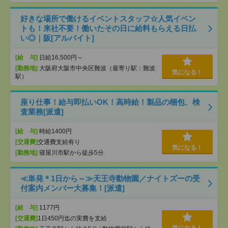
好きな場所で働けるイベントスタッフ☆人気イベン
トも！来社不要！働いたその日に給料もらえる日払
い◎｜阪[アルバイト]
[給 与]
日給16,500円～
[勤務地]
大阪府大阪市中央区難波（最寄り駅：難波
気になる！
駅）
座り仕事！給与即払いOK！高時給！製品の梱包、検
査業務[派遣]
[給 与]
時給1400円
[交通費]
交通費支給有り
気になる！
[勤務地]
寝屋川市駅から徒歩5分
≪単発＊1日から～≫天王寺動物園／ナイトズーの受
付案内メンバー大募集！[派遣]
[給 与]
1177円
[交通費]
1日450円迄の実費を支給