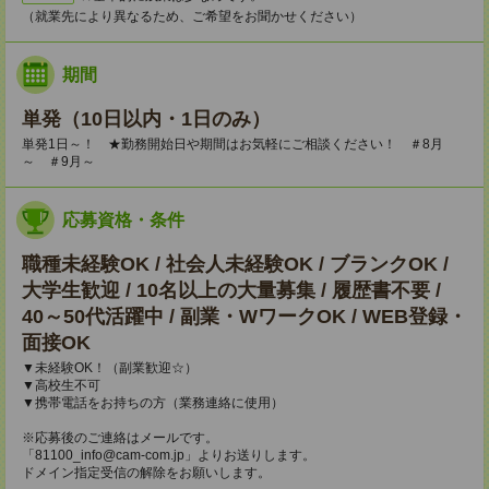
（就業先により異なるため、ご希望をお聞かせください）
期間
単発（10日以内・1日のみ）
単発1日～！ ★勤務開始日や期間はお気軽にご相談ください！ ＃8月
～ ＃9月～
応募資格・条件
職種未経験OK / 社会人未経験OK / ブランクOK /
大学生歓迎 / 10名以上の大量募集 / 履歴書不要 /
40～50代活躍中 / 副業・WワークOK / WEB登録・
面接OK
▼未経験OK！（副業歓迎☆）
▼高校生不可
▼携帯電話をお持ちの方（業務連絡に使用）
※応募後のご連絡はメールです。
「81100_info@cam-com.jp」よりお送りします。
ドメイン指定受信の解除をお願いします。