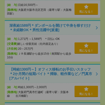
[給 与]
日給16,500円～
[勤務地]
大阪府大阪市北区芝田（最寄り駅：大阪梅
気になる！
田駅）
深夜給1589円＊ダンボールを開けて中身を移すだけ
＊未経験OK＊男性活躍中[派遣]
[給 与]
1,271円 ～1,589円 ＊日払いOK
[交通費]
嬉しい全額支給（社内規定あり）
[月収例]
20～25万円
気になる！
[勤務地]
ＪＲ長瀬駅から徒歩15分
/
南巽駅から徒歩
10分
【時給1300円～】オフィス移転のお手伝いスタッフ
＊2か月間の短期バイト＊掃除、軽作業など／門真市
[アルバイト]
[給 与]
時給1,300円～2,000円
[勤務地]
大阪府門真市打越町（最寄り駅：京阪本
気になる！
線 古川橋駅）