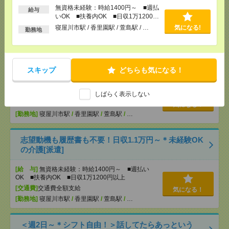
無資格未経験：時給1400円～ ■週払
OK ■扶養内OK ■日収1万1200円以上
給与
いOK ■扶養内OK ■日収1万1200円
[交通費]
交通費全額支給
気になる！
以上
寝屋川市駅 / 香里園駅 / 萱島駅 / …
気になる!
[勤務地]
寝屋川市駅
/
香里園駅
/
萱島駅
/
…
勤務地
【オープニング募集】おばあちゃんのお散歩付き添
いも仕事の1つ[派遣]
スキップ
どちらも気になる！
[給 与]
無資格未経験：時給1400円～ ■週払い
OK ■扶養内OK ■日収1万1200円以上
しばらく表示しない
[交通費]
交通費全額支給
気になる！
[勤務地]
寝屋川市駅
/
香里園駅
/
萱島駅
/
…
志望動機も履歴書も不要！日収1.1万円～＊未経験OK
の介護[派遣]
[給 与]
無資格未経験：時給1400円～ ■週払い
OK ■扶養内OK ■日収1万1200円以上
[交通費]
交通費全額支給
気になる！
[勤務地]
寝屋川市駅
/
香里園駅
/
萱島駅
/
…
＜週2日～＊シフト自由！＞話してたらあっという