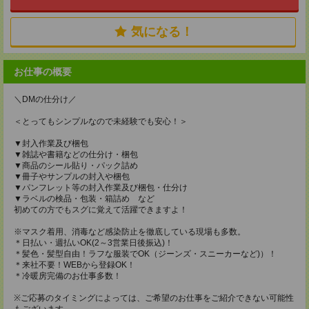
気になる！
お仕事の概要
＼DMの仕分け／
＜とってもシンプルなので未経験でも安心！＞
▼封入作業及び梱包
▼雑誌や書籍などの仕分け・梱包
▼商品のシール貼り・パック詰め
▼冊子やサンプルの封入や梱包
▼パンフレット等の封入作業及び梱包・仕分け
▼ラベルの検品・包装・箱詰め など
初めての方でもスグに覚えて活躍できますよ！
※マスク着用、消毒など感染防止を徹底している現場も多数。
＊日払い・週払いOK(2～3営業日後振込)！
＊髪色・髪型自由！ラフな服装でOK（ジーンズ・スニーカーなど)）！
＊来社不要！WEBから登録OK！
＊冷暖房完備のお仕事多数！
※ご応募のタイミングによっては、ご希望のお仕事をご紹介できない可能性