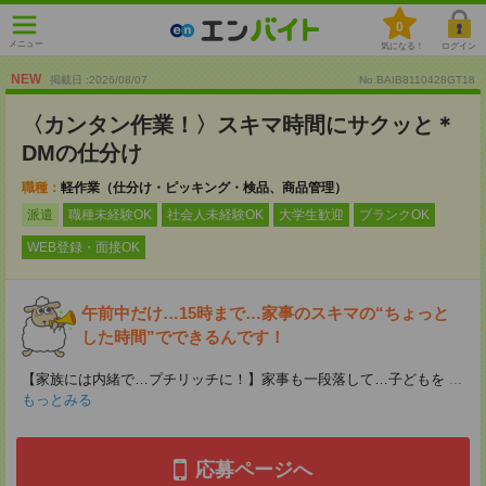
0
メニュー
気になる！
ログイン
NEW
掲載日 :2026
/
08
/
07
No.BAIB8110428GT18
〈カンタン作業！〉スキマ時間にサクッと＊
DMの仕分け
職種：
軽作業（仕分け・ピッキング・検品、商品管理）
派遣
職種未経験OK
社会人未経験OK
大学生歓迎
ブランクOK
WEB登録・面接OK
午前中だけ…15時まで…家事のスキマの“ちょっと
した時間”でできるんです！
【家族には内緒で…プチリッチに！】家事も一段落して…子どもを
...
もっとみる
応募ページへ