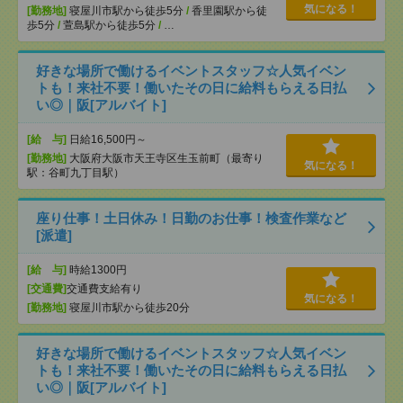
気になる！
[勤務地]
寝屋川市駅から徒歩5分
/
香里園駅から徒
歩5分
/
萱島駅から徒歩5分
/
…
好きな場所で働けるイベントスタッフ☆人気イベン
トも！来社不要！働いたその日に給料もらえる日払
い◎｜阪[アルバイト]
[給 与]
日給16,500円～
[勤務地]
大阪府大阪市天王寺区生玉前町（最寄り
気になる！
駅：谷町九丁目駅）
座り仕事！土日休み！日勤のお仕事！検査作業など
[派遣]
[給 与]
時給1300円
[交通費]
交通費支給有り
気になる！
[勤務地]
寝屋川市駅から徒歩20分
好きな場所で働けるイベントスタッフ☆人気イベン
トも！来社不要！働いたその日に給料もらえる日払
い◎｜阪[アルバイト]