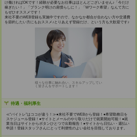
け働ければOKです！経験が必要なお仕事はほとんどございません♪「今だけ
稼ぎたい！」「ブランク明けの肩慣らしに！」「Wワーク希望」なんて方に
もぜひオススメです！
来社不要のWEB登録も実施中ですので、なかなか都合が合わない方や交通費
を節約したい方にもおススメ♪とりあえず登録だけ、という方も大歓迎です♪
様々な仕事に触れ合い、スキルアップしてい
く皆さんをサポートします！
待遇・福利厚生
≪“バイトレ”はココが違う！≫●来社不要でWEBから登録！●希望勤務日を
スケジュール登録！●サイトとメールのやり取りだけで就業開始可能！●就
業当日はサイトからボタンひとつで出勤報告！●サイトから日払い・週払い
申請！登録スタッフさんにとって利便性のよい会社を目指しております。