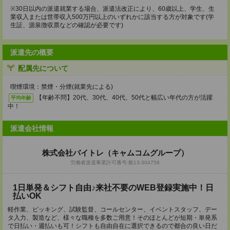
※30日以内の派遣就業する場合、派遣法改正により、60歳以上、学生、生
業収入または世帯収入500万円以上のいずれかに該当する方が対象です(学
生証、源泉徴収票などの確認が必要です)
派遣先の概要
配属先について
喫煙環境：禁煙・分煙(就業先による)
【年齢不問】20代、30代、40代、50代と幅広い年代の方が活躍
平均年齢
中！
派遣会社情報
株式会社バイトレ（キャムコムグループ）
労働者派遣事業許可番号:般13-304758
1日単発＆シフト自由♪来社不要のWEB登録実施中！日
払いOK
軽作業、ピッキング、試験監督、コールセンター、イベントスタッフ、デー
タ入力、製造など、様々な職種を多数ご用意！そのほとんどが短期・単発系
で日払い・週払いも可！シフトも自由自在に選択できるので都合の良い日だ