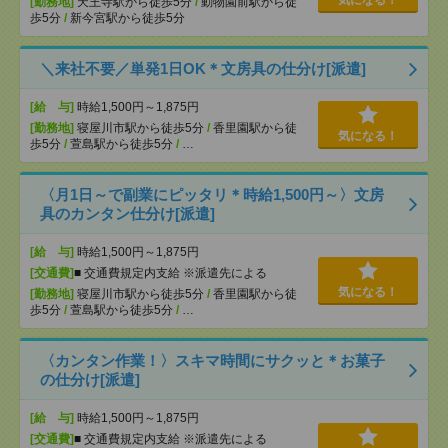
気になる！
[勤務地]
天王寺駅から徒歩5分
/
動物園前駅から徒
歩5分
/
新今宮駅から徒歩5分
＼来社不要／単発1日OK＊文房具の仕分け[派遣]
[給 与]
時給1,500円～1,875円
[勤務地]
寝屋川市駅から徒歩5分
/
香里園駅から徒
気になる！
歩5分
/
萱島駅から徒歩5分
/
…
〈月1日～で副業にピッタリ＊時給1,500円～〉文房
具のカンタン仕分け[派遣]
[給 与]
時給1,500円～1,875円
[交通費]
■ 交通費規定内支給 ※派遣先による
気になる！
[勤務地]
寝屋川市駅から徒歩5分
/
香里園駅から徒
歩5分
/
萱島駅から徒歩5分
/
…
〈カンタン作業！〉スキマ時間にサクッと＊お菓子
の仕分け[派遣]
[給 与]
時給1,500円～1,875円
[交通費]
■ 交通費規定内支給 ※派遣先による