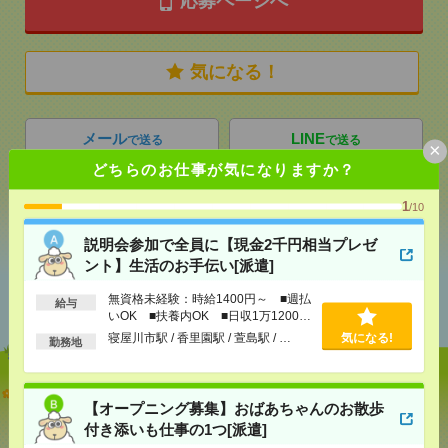
応募ページへ
気になる！
メール
LINE
で送る
で送る
×
どちらのお仕事が気になりますか？
1
シェア
ツイート
ブックマーク
/10
説明会参加で全員に【現金2千円相当プレゼ
ント】生活のお手伝い[派遣]
あなたの閲覧履歴からの
無資格未経験：時給1400円～ ■週払
おすすめ
給与
いOK ■扶養内OK ■日収1万1200円
以上
寝屋川市駅 / 香里園駅 / 萱島駅 / …
気になる!
勤務地
説明会参加で全員に【現金2千円相当プレゼント】生
【オープニング募集】おばあちゃんのお散歩
活のお手伝い[派遣]
付き添いも仕事の1つ[派遣]
[給 与]
無資格未経験：時給1400円～ ■週払い