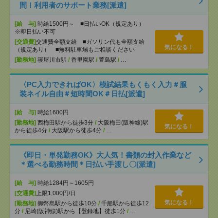
間！利用者のサポート業務[派遣]
[給 与]
時給1500円～ ■日払いOK（規定あり）
※即日払い不可
[交通費]
交通費全額支給 ■ガソリン代も全額支給
気になる！
（規定あり） ■無料駐車場もご相談ください
[勤務地]
寝屋川市駅
/
香里園駅
/
萱島駅
/
…
〈PC入力できればOK〉模試結果もくもく入力＃服
装ネイル自由＃短時間OK＃日払[派遣]
[給 与]
時給1600円
[勤務地]
西梅田駅から徒歩3分
/
大阪梅田(阪神線)駅
気になる！
から徒歩4分
/
大阪駅から徒歩4分
/
…
《即日・単発勤務OK》大人気！書類の封入作業など
＊選べる勤務時間＊日払い手渡し〇[派遣]
[給 与]
時給1284円～1605円
[交通費]
上限1,000円/日
気になる！
[勤務地]
御幣島駅から徒歩10分
/
千船駅から徒歩12
分
/
尼崎(阪神線)駅から【登録地】徒歩1分
/
…