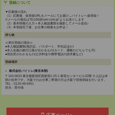
登録について
▼応募後の流れ
（1）応募後、仮登録URLをメールにてお届け→バイトレへ仮登録！
※メールの場合は"81100@cam-com.jp"よりお送りします
（2）基本情報の入力＋本人確認書類を撮影してメール送信♪
（3）本登録完了後、お仕事の検索＆お申込！
持ち物
≪来社登録の場合≫
●本人確認書類(免許証、パスポート、学生証ほか)
●本人名義の銀行口座が分かるもの(カード、通帳のどちらでも可)
●現住所がわかるもの(公共料金や携帯電話の請求書など)
登録場所
株式会社バイトレ(東京本部)
〒163-0633 東京都新宿区西新宿1-25-1 新宿センタービル32階 ※上記は本
部の住所です。大阪でのお仕事ご希望の方は大阪で現地登録を行います。
TEL：0120-49-0451
担当：受付係