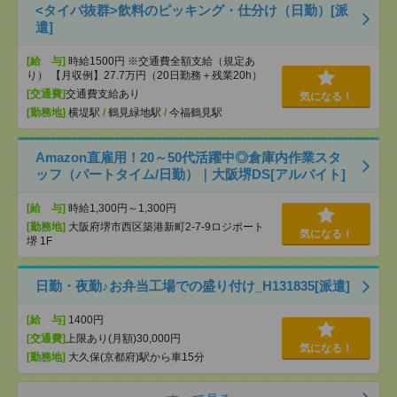
<タイパ抜群>飲料のピッキング・仕分け（日勤）[派
遣]
[給 与]
時給1500円 ※交通費全額支給（規定あ
り） 【月収例】27.7万円（20日勤務＋残業20h）
[交通費]
交通費支給あり
気になる！
[勤務地]
横堤駅
/
鶴見緑地駅
/
今福鶴見駅
Amazon直雇用！20～50代活躍中◎倉庫内作業スタ
ッフ（パートタイム/日勤）｜大阪堺DS[アルバイト]
[給 与]
時給1,300円～1,300円
[勤務地]
大阪府堺市西区築港新町2-7-9ロジポート
気になる！
堺 1F
日勤・夜勤♪お弁当工場での盛り付け_H131835[派遣]
[給 与]
1400円
[交通費]
上限あり(月額)30,000円
気になる！
[勤務地]
大久保(京都府)駅から車15分