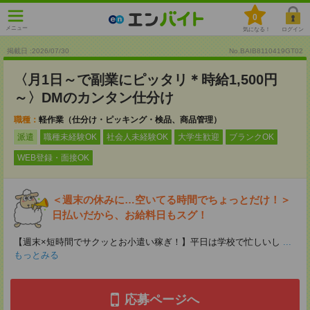
0
メニュー
気になる！
ログイン
掲載日 :2026
/
07
/
30
No.BAIB8110419GT02
〈月1日～で副業にピッタリ＊時給1,500円
～〉DMのカンタン仕分け
職種：
軽作業（仕分け・ピッキング・検品、商品管理）
派遣
職種未経験OK
社会人未経験OK
大学生歓迎
ブランクOK
WEB登録・面接OK
＜週末の休みに…空いてる時間でちょっとだけ！＞
日払いだから、お給料日もスグ！
【週末×短時間でサクッとお小遣い稼ぎ！】平日は学校で忙しいし
...
もっとみる
応募ページへ