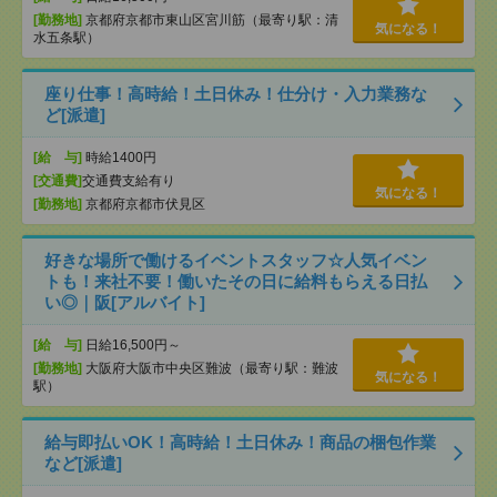
[勤務地]
京都府京都市東山区宮川筋（最寄り駅：清
気になる！
水五条駅）
座り仕事！高時給！土日休み！仕分け・入力業務な
ど[派遣]
[給 与]
時給1400円
[交通費]
交通費支給有り
気になる！
[勤務地]
京都府京都市伏見区
好きな場所で働けるイベントスタッフ☆人気イベン
トも！来社不要！働いたその日に給料もらえる日払
い◎｜阪[アルバイト]
[給 与]
日給16,500円～
[勤務地]
大阪府大阪市中央区難波（最寄り駅：難波
気になる！
駅）
給与即払いOK！高時給！土日休み！商品の梱包作業
など[派遣]