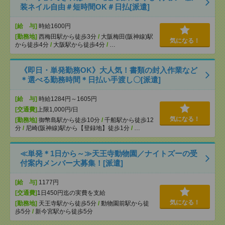
装ネイル自由＃短時間OK＃日払[派遣]
[給 与]
時給1600円
[勤務地]
西梅田駅から徒歩3分
/
大阪梅田(阪神線)駅
気になる！
から徒歩4分
/
大阪駅から徒歩4分
/
…
《即日・単発勤務OK》大人気！書類の封入作業など
＊選べる勤務時間＊日払い手渡し〇[派遣]
[給 与]
時給1284円～1605円
[交通費]
上限1,000円/日
気になる！
[勤務地]
御幣島駅から徒歩10分
/
千船駅から徒歩12
分
/
尼崎(阪神線)駅から【登録地】徒歩1分
/
…
≪単発＊1日から～≫天王寺動物園／ナイトズーの受
付案内メンバー大募集！[派遣]
[給 与]
1177円
[交通費]
1日450円迄の実費を支給
気になる！
[勤務地]
天王寺駅から徒歩5分
/
動物園前駅から徒
歩5分
/
新今宮駅から徒歩5分