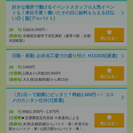
好きな場所で働けるイベントスタッフ☆人気イベン
トも！来社不要！働いたその日に給料もらえる日払
い◎｜阪[アルバイト]
[給 与]
日給16,500円～
[勤務地]
京都府京都市下京区真町（最寄り駅：京都
気になる！
河原町駅）
日勤・夜勤♪お弁当工場での盛り付け_H131835[派遣]
[給 与]
1400円
[交通費]
上限あり(月額)30,000円
気になる！
[勤務地]
大久保(京都府)駅から車15分
〈月1日～で副業にピッタリ＊時給1,500円～〉コス
メのカンタン仕分け[派遣]
[給 与]
時給1,500円～1,875円
[交通費]
■ 交通費規定内支給 ※派遣先による
気になる！
[勤務地]
木津(京都府)駅からバイク・車
/
木津川台
駅からバイク・車
/
山田川駅からバイク・車
/
…