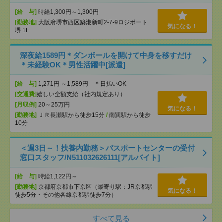
[給 与]
時給1,300円～1,300円
[勤務地]
大阪府堺市西区築港新町2-7-9ロジポート
気になる！
堺 1F
深夜給1589円＊ダンボールを開けて中身を移すだけ
＊未経験OK＊男性活躍中[派遣]
[給 与]
1,271円 ～1,589円 ＊日払いOK
[交通費]
嬉しい全額支給（社内規定あり）
[月収例]
20～25万円
気になる！
[勤務地]
ＪＲ長瀬駅から徒歩15分
/
南巽駅から徒歩
10分
＜週3日～！扶養内勤務＞パスポートセンターの受付
窓口スタッフ/N511032626111[アルバイト]
[給 与]
時給1,122円～
[勤務地]
京都府京都市下京区（最寄り駅：JR京都駅
気になる！
徒歩5分・その他各線京都駅徒歩7分）
すべて見る