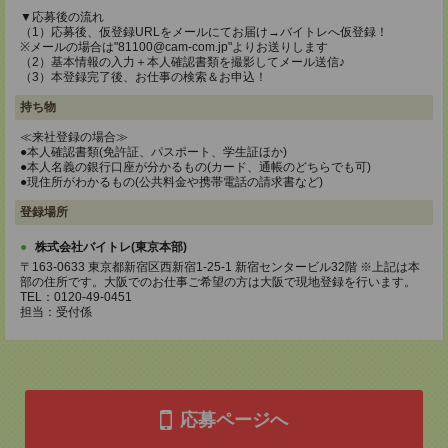
▼応募後の流れ
（1）応募後、仮登録URLをメールにてお届け→バイトレへ仮登録！
※メールの場合は"81100@cam-com.jp"よりお送りします
（2）基本情報の入力＋本人確認書類を撮影してメール送信♪
（3）本登録完了後、お仕事の検索＆お申込！
持ち物
≪来社登録の場合≫
●本人確認書類(免許証、パスポート、学生証ほか)
●本人名義の銀行口座が分かるもの(カード、通帳のどちらでも可)
●現住所がわかるもの(公共料金や携帯電話の請求書など)
登録場所
株式会社バイトレ(東京本部)
〒163-0633 東京都新宿区西新宿1-25-1 新宿センタービル32階 ※上記は本
部の住所です。大阪でのお仕事ご希望の方は大阪で現地登録を行います。
TEL：0120-49-0451
担当：受付係
応募ページへ