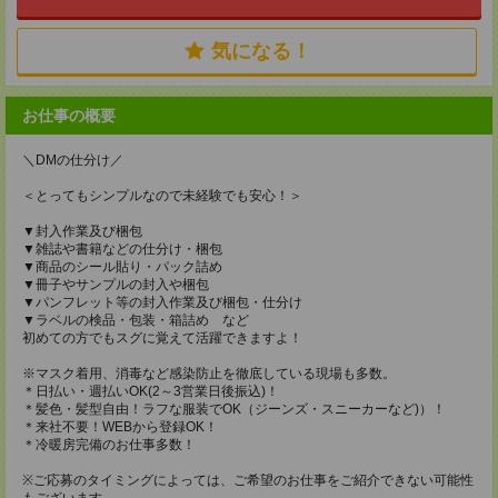
気になる！
お仕事の概要
＼DMの仕分け／
＜とってもシンプルなので未経験でも安心！＞
▼封入作業及び梱包
▼雑誌や書籍などの仕分け・梱包
▼商品のシール貼り・パック詰め
▼冊子やサンプルの封入や梱包
▼パンフレット等の封入作業及び梱包・仕分け
▼ラベルの検品・包装・箱詰め など
初めての方でもスグに覚えて活躍できますよ！
※マスク着用、消毒など感染防止を徹底している現場も多数。
＊日払い・週払いOK(2～3営業日後振込)！
＊髪色・髪型自由！ラフな服装でOK（ジーンズ・スニーカーなど)）！
＊来社不要！WEBから登録OK！
＊冷暖房完備のお仕事多数！
※ご応募のタイミングによっては、ご希望のお仕事をご紹介できない可能性