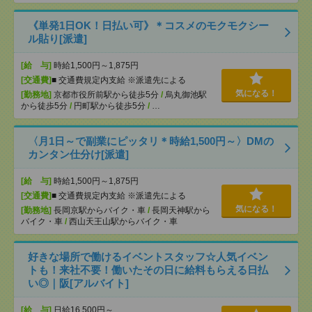
《単発1日OK！日払い可》＊コスメのモクモクシー
ル貼り[派遣]
[給 与]
時給1,500円～1,875円
[交通費]
■ 交通費規定内支給 ※派遣先による
気になる！
[勤務地]
京都市役所前駅から徒歩5分
/
烏丸御池駅
から徒歩5分
/
円町駅から徒歩5分
/
…
〈月1日～で副業にピッタリ＊時給1,500円～〉DMの
カンタン仕分け[派遣]
[給 与]
時給1,500円～1,875円
[交通費]
■ 交通費規定内支給 ※派遣先による
気になる！
[勤務地]
長岡京駅からバイク・車
/
長岡天神駅から
バイク・車
/
西山天王山駅からバイク・車
好きな場所で働けるイベントスタッフ☆人気イベン
トも！来社不要！働いたその日に給料もらえる日払
い◎｜阪[アルバイト]
[給 与]
日給16,500円～