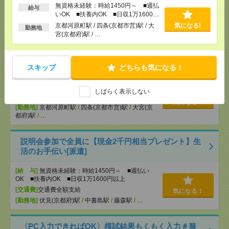
[交通費]
交通費全額支給
無資格未経験：時給1450円～ ■週払
給与
気になる！
いOK ■扶養内OK ■日収1万1600円
[勤務地]
宇治(奈良線)駅
/
大久保(京都府)駅
/
宇治(京
阪線)駅
/
…
以上
京都河原町駅 / 四条(京都市営)駅 / 大
気になる!
勤務地
宮(京都府)駅 / …
志望動機も履歴書も不要！日収1.1万円～＊未経験OK
の介護[派遣]
スキップ
どちらも気になる！
[給 与]
無資格未経験：時給1450円～ ■週払い
OK ■扶養内OK ■日収1万1600円以上
しばらく表示しない
[交通費]
交通費全額支給
気になる！
[勤務地]
京都河原町駅
/
四条(京都市営)駅
/
大宮(京
都府)駅
/
…
説明会参加で全員に【現金2千円相当プレゼント】生
活のお手伝い[派遣]
[給 与]
無資格未経験：時給1450円～ ■週払い
OK ■扶養内OK ■日収1万1600円以上
[交通費]
交通費全額支給
気になる！
[勤務地]
伏見(京都府)駅
/
中書島駅
/
藤森駅
/
…
〈PC入力できればOK〉模試結果もくもく入力＃服