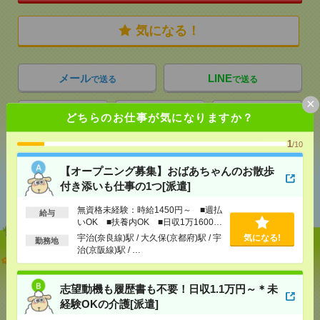
気になる！
メール
LINE
で送る
で送る
×
どちらのお仕事が気になりますか？
シェア
ツイート
ブックマーク
1
/10
【オープニング募集】おばあちゃんのお散歩
あなたの閲覧履歴からの
付き添いも仕事の1つ[派遣]
おすすめ
無資格未経験：時給1450円～ ■週払
給与
いOK ■扶養内OK ■日収1万1600円
以上
宇治(奈良線)駅 / 大久保(京都府)駅 / 宇
気になる!
勤務地
治(京阪線)駅 / …
【オープニング募集】おばあちゃんのお散歩付き添
いも仕事の1つ[派遣]
志望動機も履歴書も不要！日収1.1万円～＊未
[給 与]
無資格未経験：時給1450円～ ■週払い
経験OKの介護[派遣]
OK ■扶養内OK ■日収1万1600円以上