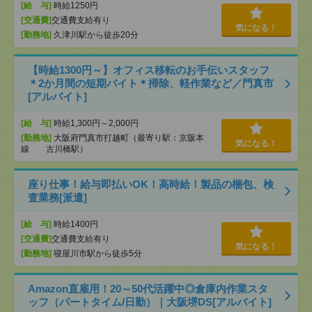
[給 与]
時給1250円
[交通費]
交通費支給有り
気になる！
[勤務地]
久津川駅から徒歩20分
【時給1300円～】オフィス移転のお手伝いスタッフ
＊2か月間の短期バイト＊掃除、軽作業など／門真市
[アルバイト]
[給 与]
時給1,300円～2,000円
[勤務地]
大阪府門真市打越町（最寄り駅：京阪本
気になる！
線 古川橋駅）
座り仕事！給与即払いOK！高時給！製品の梱包、検
査業務[派遣]
[給 与]
時給1400円
[交通費]
交通費支給有り
気になる！
[勤務地]
寝屋川市駅から徒歩5分
Amazon直雇用！20～50代活躍中◎倉庫内作業スタ
ッフ（パートタイム/日勤）｜大阪堺DS[アルバイト]