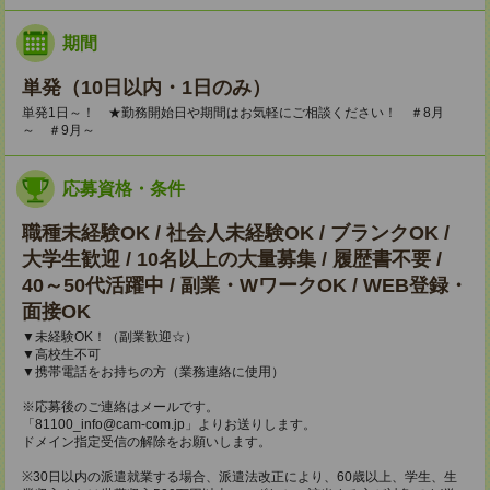
期間
単発（10日以内・1日のみ）
単発1日～！ ★勤務開始日や期間はお気軽にご相談ください！ ＃8月
～ ＃9月～
応募資格・条件
職種未経験OK / 社会人未経験OK / ブランクOK /
大学生歓迎 / 10名以上の大量募集 / 履歴書不要 /
40～50代活躍中 / 副業・WワークOK / WEB登録・
面接OK
▼未経験OK！（副業歓迎☆）
▼高校生不可
▼携帯電話をお持ちの方（業務連絡に使用）
※応募後のご連絡はメールです。
「81100_info@cam-com.jp」よりお送りします。
ドメイン指定受信の解除をお願いします。
※30日以内の派遣就業する場合、派遣法改正により、60歳以上、学生、生