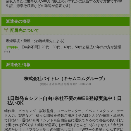
業収入または世帯収入500万円以上のいずれかに該当する方が対象です(学
生証、源泉徴収票などの確認が必要です)
派遣先の概要
配属先について
喫煙環境：禁煙・分煙(就業先による)
【年齢不問】20代、30代、40代、50代と幅広い年代の方が活躍
平均年齢
中！
派遣会社情報
株式会社バイトレ（キャムコムグループ）
労働者派遣事業許可番号:般13-304758
1日単発＆シフト自由♪来社不要のWEB登録実施中！日
払いOK
軽作業、ピッキング、試験監督、コールセンター、イベントスタッフ、デー
タ入力、製造など、様々な職種を多数ご用意！そのほとんどが短期・単発系
で日払い・週払いも可！シフトも自由自在に選択できるので都合の良い日だ
け働ければOKです！経験が必要なお仕事はほとんどございません♪「今だけ
稼ぎたい！」「ブランク明けの肩慣らしに！」「Wワーク希望」なんて方に