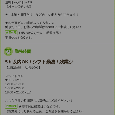
週0日～/月1日～OK！
（月～日のあいだ）
★「土曜と日曜だけ」など色々な働き方ができます！
★お仕事ゼロの週があっても大丈夫。
働きたい日、お休みの希望はお気軽にご相談ください！
お休みはあなたのご希望次第！
休日休暇
平日休みもOKです。
勤務時間
5ｈ以内OK / シフト勤務 / 残業少
【1日3時間～も相談OK!】
＜シフト例＞
9:00～12:00
12:00～17:00
17:00～22:00
18:00～21:00 など
こちら以外の時間帯もお気軽にご相談ください！
★基本的に残業は少なめです。
残業時間
（就業先により異なるため、ご希望をお聞かせください）