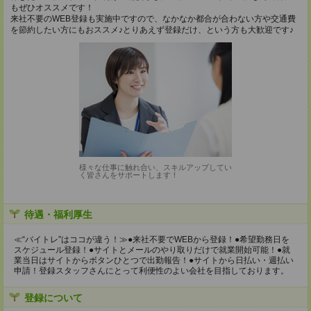
もぜひオススメです！
来社不要のWEB登録も実施中ですので、なかなか都合が合わない方や交通費
を節約したい方にもおススメ♪とりあえず登録だけ、という方も大歓迎です♪
様々な仕事に触れ合い、スキルアップしてい
く皆さんをサポートします！
待遇・福利厚生
≪“バイトレ”はココが違う！≫●来社不要でWEBから登録！●希望勤務日を
スケジュール登録！●サイトとメールのやり取りだけで就業開始可能！●就
業当日はサイトからボタンひとつで出勤報告！●サイトから日払い・週払い
申請！登録スタッフさんにとって利便性のよい会社を目指しております。
登録について