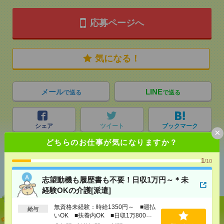
応募ページへ
気になる！
メール
LINE
で送る
で送る
シェア
ツイート
ブックマーク
×
どちらのお仕事が気になりますか？
1
/10
あなたの閲覧履歴からの
おすすめ
志望動機も履歴書も不要！日収1万円～＊未
経験OKの介護[派遣]
無資格未経験：時給1350円～ ■週払
給与
いOK ■扶養内OK ■日収1万800円
志望動機も履歴書も不要！日収1万円～＊未経験OK
以上