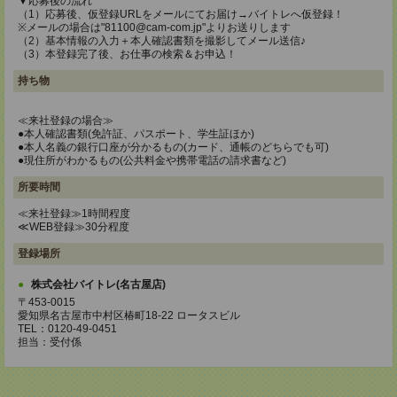
▼応募後の流れ
（1）応募後、仮登録URLをメールにてお届け→バイトレへ仮登録！
※メールの場合は"81100@cam-com.jp"よりお送りします
（2）基本情報の入力＋本人確認書類を撮影してメール送信♪
（3）本登録完了後、お仕事の検索＆お申込！
持ち物
≪来社登録の場合≫
●本人確認書類(免許証、パスポート、学生証ほか)
●本人名義の銀行口座が分かるもの(カード、通帳のどちらでも可)
●現住所がわかるもの(公共料金や携帯電話の請求書など)
所要時間
≪来社登録≫1時間程度
≪WEB登録≫30分程度
登録場所
株式会社バイトレ(名古屋店)
〒453-0015
愛知県名古屋市中村区椿町18-22 ロータスビル
TEL：0120-49-0451
担当：受付係