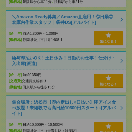
[勤務地]
舞阪駅から車11分
/
浜松駅から車21分
＼Amazon Ready募集／Amazon直雇用！◎日勤◎
倉庫内作業スタッフ｜袋井DS[アルバイト]
[給 与]
時給1,300円～1,300円
[勤務地]
静岡県袋井市川井1408-1
気になる！
給与即払いOK！土日休み！日勤のお仕事！仕分け・
入出庫[派遣]
[給 与]
時給1350円
[交通費]
交通費支給有り
気になる！
[勤務地]
田京駅から徒歩15分
集合場所：浜松市【即内定出し×日払い】即アイス食
べ放題！未経験でも高日給10600円スタート♪[アルバ
イト]
[給 与]
日給10,600円～18,500円
[勤務地]
静岡県袋井市（最寄り駅：味美駅）