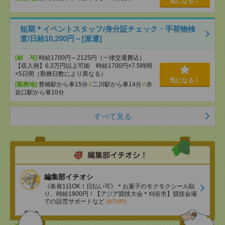
気になる！
短期＊イベントスタッフ/身分証チェック・手荷物検
査/日給10,200円～[派遣]
[給 与]
時給1700円～2125円（一律交通費込）
【収入例】6.3万円以上可能 時給1700円×7.5時間
×5日間（勤務日数により異なる）
気になる！
[勤務地]
豊橋駅から車15分
/
二川駅から車14分
/
赤
岩口駅から車10分
すべて見る
編集部イチオシ
《単発1日OK！日払い可》＊お菓子のモクモクシール貼
り、時給1900円！【アジア競技大会＊刈谷市】競技会場
での設営サポートなど
(8/7UP!)