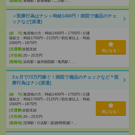
[勤務地]
豊橋駅
/
新豊橋駅
/
二川駅
/
…
＜医療行為はナシ＞時給1400円！病院で備品のチェ
ックなど[派遣]
[給 与]
無資格の方：時給1400円～1750円 / 介護
福祉士：時給1700円～2125円 / 初任者以上：時給
1500円～1875円
[交通費]
全額支給
気になる！
[月収例]
20～25万円
[勤務地]
浜松駅
/
遠州病院駅
/
曳馬駅
/
…
3ヵ月で73万円稼ぐ！病院で備品のチェックなど＊医
療行為はナシ[派遣]
[給 与]
無資格の方：時給1400円～1750円 / 介護
福祉士：時給1700円～2125円 / 初任者以上：時給
1500円～1875円
[交通費]
全額支給
気になる！
[月収例]
20～25万円
[勤務地]
沼津駅
/
片浜駅
/
原(静岡県)駅
/
…