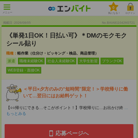
0
メニュー
気になる！
ログイン
掲載日 :2026
/
08
/
05
No.BAIA8110426GT21
《単発1日OK！日払い可》＊DMのモクモク
シール貼り
職種：
軽作業（仕分け・ピッキング・検品、商品管理）
派遣
職種未経験OK
社会人未経験OK
大学生歓迎
ブランクOK
WEB登録・面接OK
＜平日×夕方のみの“短時間”限定！＞学校帰りに働
いて…翌日にはお給料ゲット！
【○○帰りにできる…そこがポイント！】学校帰りに…お出かけ終
...
もっとみる
応募ページへ