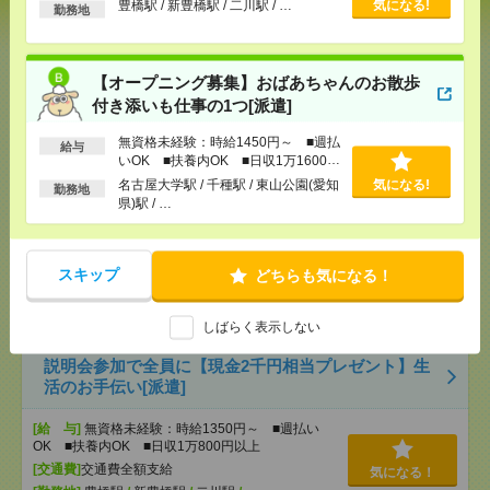
の介護[派遣]
豊橋駅 / 新豊橋駅 / 二川駅 / …
気になる!
勤務地
[給 与]
無資格未経験：時給1350円～ ■週払い
OK ■扶養内OK ■日収1万800円以上
【オープニング募集】おばあちゃんのお散歩
[交通費]
交通費全額支給（ガソリン代もOK！）
気になる！
付き添いも仕事の1つ[派遣]
[勤務地]
豊橋駅
/
新豊橋駅
/
二川駅
/
…
無資格未経験：時給1450円～ ■週払
給与
いOK ■扶養内OK ■日収1万1600円
【オープニング募集】おばあちゃんのお散歩付き添
以上
名古屋大学駅 / 千種駅 / 東山公園(愛知
気になる!
いも仕事の1つ[派遣]
勤務地
県)駅 / …
[給 与]
無資格未経験：時給1450円～ ■週払い
OK ■扶養内OK ■日収1万1600円以上
[交通費]
交通費全額支給
スキップ
どちらも気になる！
気になる！
[勤務地]
名古屋大学駅
/
千種駅
/
東山公園(愛知県)駅
/
…
しばらく表示しない
説明会参加で全員に【現金2千円相当プレゼント】生
活のお手伝い[派遣]
[給 与]
無資格未経験：時給1350円～ ■週払い
OK ■扶養内OK ■日収1万800円以上
[交通費]
交通費全額支給
気になる！