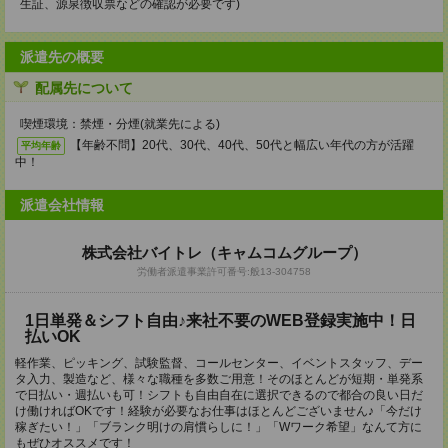
生証、源泉徴収票などの確認が必要です)
派遣先の概要
配属先について
喫煙環境：禁煙・分煙(就業先による)
【年齢不問】20代、30代、40代、50代と幅広い年代の方が活躍
平均年齢
中！
派遣会社情報
株式会社バイトレ（キャムコムグループ）
労働者派遣事業許可番号:般13-304758
1日単発＆シフト自由♪来社不要のWEB登録実施中！日
払いOK
軽作業、ピッキング、試験監督、コールセンター、イベントスタッフ、デー
タ入力、製造など、様々な職種を多数ご用意！そのほとんどが短期・単発系
で日払い・週払いも可！シフトも自由自在に選択できるので都合の良い日だ
け働ければOKです！経験が必要なお仕事はほとんどございません♪「今だけ
稼ぎたい！」「ブランク明けの肩慣らしに！」「Wワーク希望」なんて方に
もぜひオススメです！