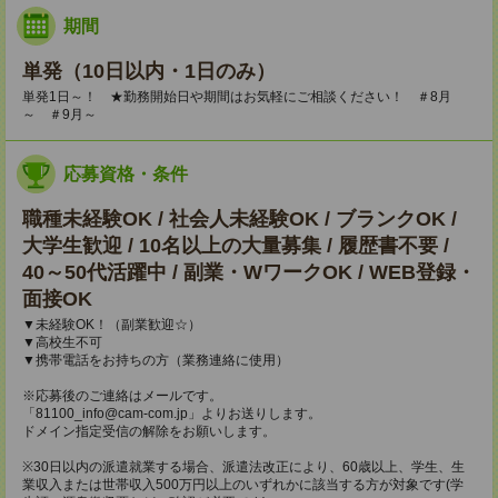
期間
単発（10日以内・1日のみ）
単発1日～！ ★勤務開始日や期間はお気軽にご相談ください！ ＃8月
～ ＃9月～
応募資格・条件
職種未経験OK / 社会人未経験OK / ブランクOK /
大学生歓迎 / 10名以上の大量募集 / 履歴書不要 /
40～50代活躍中 / 副業・WワークOK / WEB登録・
面接OK
▼未経験OK！（副業歓迎☆）
▼高校生不可
▼携帯電話をお持ちの方（業務連絡に使用）
※応募後のご連絡はメールです。
「81100_info@cam-com.jp」よりお送りします。
ドメイン指定受信の解除をお願いします。
※30日以内の派遣就業する場合、派遣法改正により、60歳以上、学生、生
業収入または世帯収入500万円以上のいずれかに該当する方が対象です(学