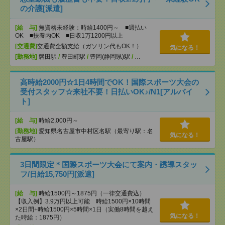
の介護[派遣]
[給 与]
無資格未経験：時給1400円～ ■週払い
OK ■扶養内OK ■日収1万1200円以上
[交通費]
交通費全額支給（ガソリン代もOK！）
気になる！
[勤務地]
磐田駅
/
豊田町駅
/
豊岡(静岡県)駅
/
…
高時給2000円☆1日4時間でOK！国際スポーツ大会の
受付スタッフ☆来社不要！日払いOK♪/N1[アルバイ
ト]
[給 与]
時給2,000円～
[勤務地]
愛知県名古屋市中村区名駅（最寄り駅：名
気になる！
古屋駅）
3日間限定＊国際スポーツ大会にて案内・誘導スタッ
フ/日給15,750円[派遣]
[給 与]
時給1500円～1875円（一律交通費込）
【収入例】3.9万円以上可能 時給1500円×10時間
×2日間+時給1500円×5時間×1日（実働8時間を越え
気になる！
た時給：1875円）