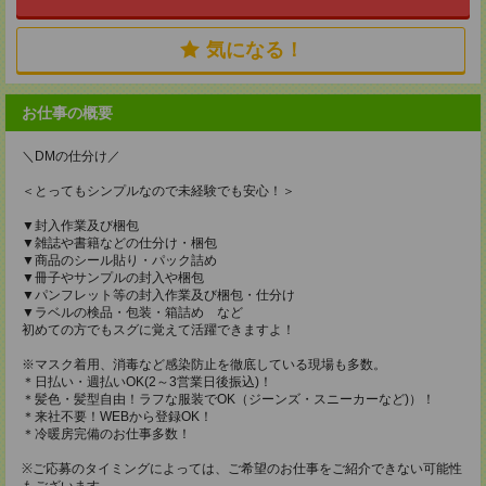
気になる！
お仕事の概要
＼DMの仕分け／
＜とってもシンプルなので未経験でも安心！＞
▼封入作業及び梱包
▼雑誌や書籍などの仕分け・梱包
▼商品のシール貼り・パック詰め
▼冊子やサンプルの封入や梱包
▼パンフレット等の封入作業及び梱包・仕分け
▼ラベルの検品・包装・箱詰め など
初めての方でもスグに覚えて活躍できますよ！
※マスク着用、消毒など感染防止を徹底している現場も多数。
＊日払い・週払いOK(2～3営業日後振込)！
＊髪色・髪型自由！ラフな服装でOK（ジーンズ・スニーカーなど)）！
＊来社不要！WEBから登録OK！
＊冷暖房完備のお仕事多数！
※ご応募のタイミングによっては、ご希望のお仕事をご紹介できない可能性