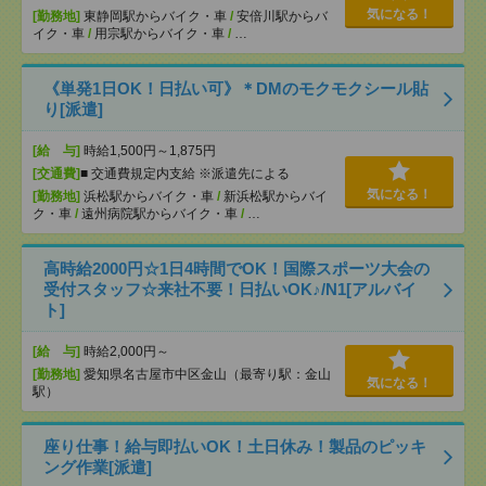
気になる！
[勤務地]
東静岡駅からバイク・車
/
安倍川駅からバ
イク・車
/
用宗駅からバイク・車
/
…
《単発1日OK！日払い可》＊DMのモクモクシール貼
り[派遣]
[給 与]
時給1,500円～1,875円
[交通費]
■ 交通費規定内支給 ※派遣先による
気になる！
[勤務地]
浜松駅からバイク・車
/
新浜松駅からバイ
ク・車
/
遠州病院駅からバイク・車
/
…
高時給2000円☆1日4時間でOK！国際スポーツ大会の
受付スタッフ☆来社不要！日払いOK♪/N1[アルバイ
ト]
[給 与]
時給2,000円～
[勤務地]
愛知県名古屋市中区金山（最寄り駅：金山
気になる！
駅）
座り仕事！給与即払いOK！土日休み！製品のピッキ
ング作業[派遣]