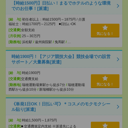
【時給1500円】日払い！まるでホテルのような環境
でのお仕事！[派遣]
[給 与]
初任者以上：時給1500円～1875円 / 介護
福祉士：時給1700円～2125円 ■日払いOK
[交通費]
全額支給
気になる！
[月収例]
25～30万円
[勤務地]
浜松駅
/
遠州病院駅
/
曳馬駅
/
…
時給1900円！【アジア競技大会】競技会場での設営
サポート／大量募集[派遣]
[給 与]
時給1900円
[交通費]
交通費支給
気になる！
[勤務地]
瑞穂運動場東駅から徒歩7分
/
瑞穂運動場
西駅から徒歩10分
/
新瑞橋駅から徒歩10分
《単発1日OK！日払い可》＊コスメのモクモクシー
ル貼り[派遣]
[給 与]
時給1,500円～1,875円
[交通費]
■ 交通費規定内支給 ※派遣先による