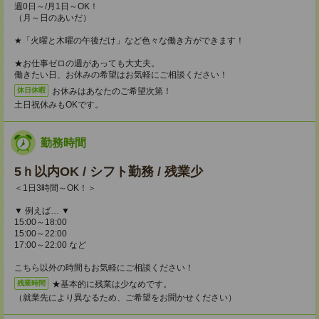
週0日～/月1日～OK！
（月～日のあいだ）
★「火曜と木曜の午後だけ」など色々な働き方ができます！
★お仕事ゼロの週があっても大丈夫。
働きたい日、お休みの希望はお気軽にご相談ください！
お休みはあなたのご希望次第！
休日休暇
土日祝休みもOKです。
勤務時間
5ｈ以内OK / シフト勤務 / 残業少
＜1日3時間～OK！＞
▼ 例えば… ▼
15:00～18:00
15:00～22:00
17:00～22:00 など
こちら以外の時間もお気軽にご相談ください！
★基本的に残業は少なめです。
残業時間
（就業先により異なるため、ご希望をお聞かせください）