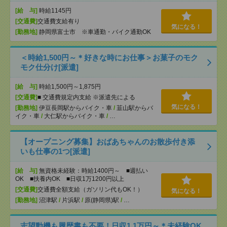
[給 与]
時給1145円
[交通費]
交通費支給有り
気になる！
[勤務地]
静岡県富士市 ※車通勤・バイク通勤OK
＜時給1,500円～＊好きな時にお仕事＞お菓子のモク
モク仕分け[派遣]
[給 与]
時給1,500円～1,875円
[交通費]
■ 交通費規定内支給 ※派遣先による
気になる！
[勤務地]
伊豆長岡駅からバイク・車
/
韮山駅からバ
イク・車
/
大仁駅からバイク・車
/
…
【オープニング募集】おばあちゃんのお散歩付き添
いも仕事の1つ[派遣]
[給 与]
無資格未経験：時給1400円～ ■週払い
OK ■扶養内OK ■日収1万1200円以上
[交通費]
交通費全額支給（ガソリン代もOK！）
気になる！
[勤務地]
沼津駅
/
片浜駅
/
原(静岡県)駅
/
…
志望動機も履歴書も不要！日収1.1万円～＊未経験OK