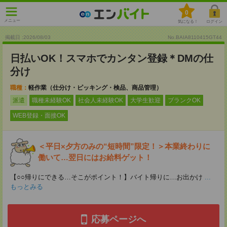
0
メニュー
気になる！
ログイン
掲載日 :2026
/
08
/
03
No.BAIA8110415GT44
日払いOK！スマホでカンタン登録＊DMの仕
分け
職種：
軽作業（仕分け・ピッキング・検品、商品管理）
派遣
職種未経験OK
社会人未経験OK
大学生歓迎
ブランクOK
WEB登録・面接OK
＜平日×夕方のみの“短時間”限定！＞本業終わりに
働いて…翌日にはお給料ゲット！
【○○帰りにできる…そこがポイント！】バイト帰りに…お出かけ
...
もっとみる
応募ページへ