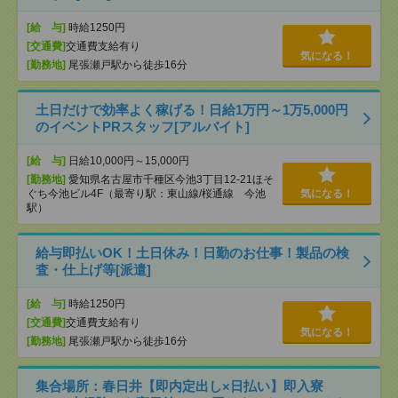
[給 与]
時給1250円
[交通費]
交通費支給有り
気になる！
[勤務地]
尾張瀬戸駅から徒歩16分
土日だけで効率よく稼げる！日給1万円～1万5,000円
のイベントPRスタッフ[アルバイト]
[給 与]
日給10,000円～15,000円
[勤務地]
愛知県名古屋市千種区今池3丁目12-21ほそ
ぐち今池ビル4F（最寄り駅：東山線/桜通線 今池
気になる！
駅）
給与即払いOK！土日休み！日勤のお仕事！製品の検
査・仕上げ等[派遣]
[給 与]
時給1250円
[交通費]
交通費支給有り
気になる！
[勤務地]
尾張瀬戸駅から徒歩16分
集合場所：春日井【即内定出し×日払い】即入寮