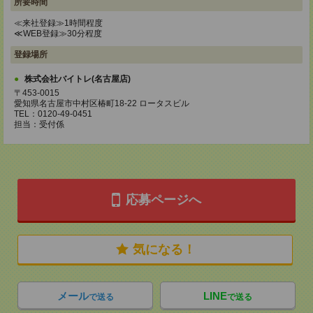
所要時間
≪来社登録≫1時間程度
≪WEB登録≫30分程度
登録場所
株式会社バイトレ(名古屋店)
〒453-0015
愛知県名古屋市中村区椿町18-22 ロータスビル
TEL：0120-49-0451
担当：受付係
応募ページへ
気になる！
メール
LINE
で送る
で送る