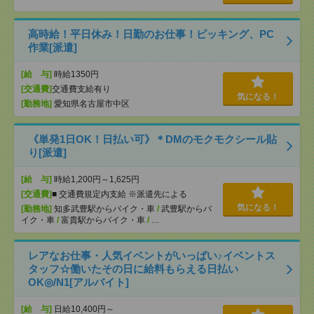
高時給！平日休み！日勤のお仕事！ピッキング、PC
作業[派遣]
[給 与]
時給1350円
[交通費]
交通費支給有り
気になる！
[勤務地]
愛知県名古屋市中区
《単発1日OK！日払い可》＊DMのモクモクシール貼
り[派遣]
[給 与]
時給1,200円～1,625円
[交通費]
■ 交通費規定内支給 ※派遣先による
気になる！
[勤務地]
知多武豊駅からバイク・車
/
武豊駅からバ
イク・車
/
富貴駅からバイク・車
/
…
レアなお仕事・人気イベントがいっぱい♪イベントス
タッフ☆働いたその日に給料もらえる日払い
OK◎/N1[アルバイト]
[給 与]
日給10,400円～