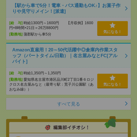
【駅から車で5分！電車・バス通勤もOK♪】お菓子作
りや見守りメイン！[派遣]
[給 与]
時給1300円～1600円 【月収例】1600
円×8時間×21日＝26万8800円
気になる！
[勤務地]
蒲郡駅から車5分
Amazon直雇用！20～50代活躍中◎倉庫内作業スタ
ッフ（パートタイム/日勤）｜名古屋みなとFC[アル
バイト]
[給 与]
時給1,350円～1,350円
[勤務地]
愛知県名古屋市港区品川町2丁目1番６ロジ
クロス名古屋みなと（最寄り駅：荒子川公園駅（あ
気になる！
おなみ線））
すべて見る