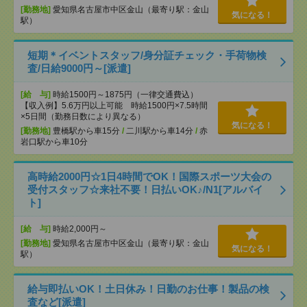
[勤務地]
愛知県名古屋市中区金山（最寄り駅：金山
気になる！
駅）
短期＊イベントスタッフ/身分証チェック・手荷物検
査/日給9000円～[派遣]
[給 与]
時給1500円～1875円（一律交通費込）
【収入例】5.6万円以上可能 時給1500円×7.5時間
×5日間（勤務日数により異なる）
気になる！
[勤務地]
豊橋駅から車15分
/
二川駅から車14分
/
赤
岩口駅から車10分
高時給2000円☆1日4時間でOK！国際スポーツ大会の
受付スタッフ☆来社不要！日払いOK♪/N1[アルバイ
ト]
[給 与]
時給2,000円～
[勤務地]
愛知県名古屋市中区金山（最寄り駅：金山
気になる！
駅）
給与即払いOK！土日休み！日勤のお仕事！製品の検
査など[派遣]