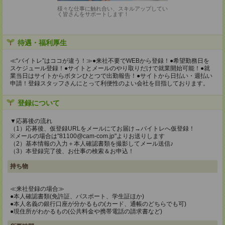
様々な仕事に触れ合い、スキルアップしてい
く皆さんをサポートします！
待遇・福利厚生
≪“バイトレ”はココが違う！≫●来社不要でWEBから登録！●希望勤務日を
スケジュール登録！●サイトとメールのやり取りだけで就業開始可能！●就
業当日はサイトからボタンひとつで出勤報告！●サイトから日払い・週払い
申請！登録スタッフさんにとって利便性のよい会社を目指しております。
登録について
▼応募後の流れ
（1）応募後、仮登録URLをメールにてお届け→バイトレへ仮登録！
※メールの場合は"81100@cam-com.jp"よりお送りします
（2）基本情報の入力＋本人確認書類を撮影してメール送信♪
（3）本登録完了後、お仕事の検索＆お申込！
持ち物
≪来社登録の場合≫
●本人確認書類(免許証、パスポート、学生証ほか)
●本人名義の銀行口座が分かるもの(カード、通帳のどちらでも可)
●現住所がわかるもの(公共料金や携帯電話の請求書など)