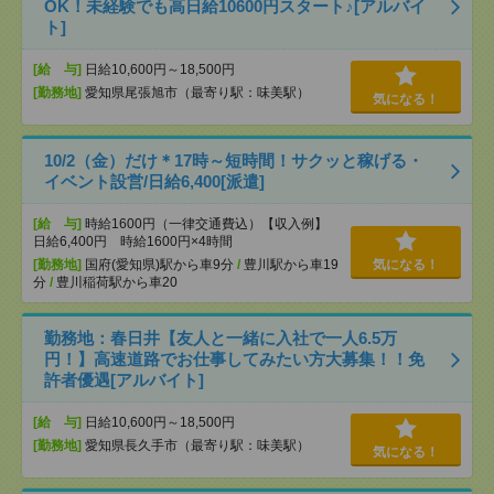
OK！未経験でも高日給10600円スタート♪[アルバイ
ト]
[給 与]
日給10,600円～18,500円
[勤務地]
愛知県尾張旭市（最寄り駅：味美駅）
気になる！
10/2（金）だけ＊17時～短時間！サクッと稼げる・
イベント設営/日給6,400[派遣]
[給 与]
時給1600円（一律交通費込）【収入例】
日給6,400円 時給1600円×4時間
[勤務地]
国府(愛知県)駅から車9分
/
豊川駅から車19
気になる！
分
/
豊川稲荷駅から車20
勤務地：春日井【友人と一緒に入社で一人6.5万
円！】高速道路でお仕事してみたい方大募集！！免
許者優遇[アルバイト]
[給 与]
日給10,600円～18,500円
[勤務地]
愛知県長久手市（最寄り駅：味美駅）
気になる！