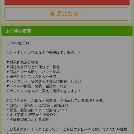
気になる！
お仕事の概要
＼DMの仕分け／
＜とってもシンプルなので未経験でも安心！＞
▼封入作業及び梱包
▼雑誌や書籍などの仕分け・梱包
▼商品のシール貼り・パック詰め
▼冊子やサンプルの封入や梱包
▼パンフレット等の封入作業及び梱包・仕分け
▼ラベルの検品・包装・箱詰め など
初めての方でもスグに覚えて活躍できますよ！
※マスク着用、消毒など感染防止を徹底している現場も多数。
＊日払い・週払いOK(2営業日後振込)！
＊髪色・髪型自由！ラフな服装でOK！
＊来社不要！WEBから登録OK！
＊冷暖房完備のお仕事多数！
※ご応募のタイミングによっては、ご希望のお仕事をご紹介できない可能性