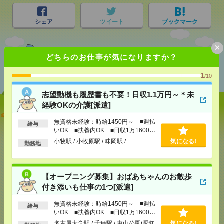
シェア
ツイート
ブックマーク
×
どちらのお仕事が気になりますか？
あなたの閲覧履歴からの
おすすめ
1
/10
志望動機も履歴書も不要！日収1.1万円～＊未
経験OKの介護[派遣]
志望動機も履歴書も不要！日収1.1万円～＊未経験OK
無資格未経験：時給1450円～ ■週払
の介護[派遣]
給与
いOK ■扶養内OK ■日収1万1600円
以上
小牧駅 / 小牧原駅 / 味岡駅 / …
気になる!
[給 与]
無資格未経験：時給1450円～ ■週払い
勤務地
OK ■扶養内OK ■日収1万1600円以上
[交通費]
交通費全額支給
気になる！
[勤務地]
小牧駅
/
小牧原駅
/
味岡駅
/
…
【オープニング募集】おばあちゃんのお散歩
付き添いも仕事の1つ[派遣]
【オープニング募集】おばあちゃんのお散歩付き添
無資格未経験：時給1450円～ ■週払
いも仕事の1つ[派遣]
給与
いOK ■扶養内OK ■日収1万1600円
以上
名古屋大学駅 / 千種駅 / 東山公園(愛知
気になる!