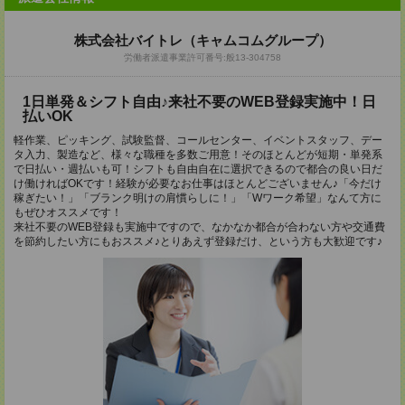
株式会社バイトレ（キャムコムグループ）
労働者派遣事業許可番号:般13-304758
1日単発＆シフト自由♪来社不要のWEB登録実施中！日
払いOK
軽作業、ピッキング、試験監督、コールセンター、イベントスタッフ、デー
タ入力、製造など、様々な職種を多数ご用意！そのほとんどが短期・単発系
で日払い・週払いも可！シフトも自由自在に選択できるので都合の良い日だ
け働ければOKです！経験が必要なお仕事はほとんどございません♪「今だけ
稼ぎたい！」「ブランク明けの肩慣らしに！」「Wワーク希望」なんて方に
もぜひオススメです！
来社不要のWEB登録も実施中ですので、なかなか都合が合わない方や交通費
を節約したい方にもおススメ♪とりあえず登録だけ、という方も大歓迎です♪