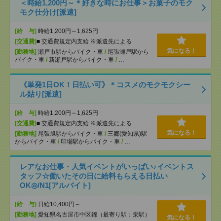
＜時給1,200円～＊好きな時にお仕事＞お菓子のモク
モク仕分け[派遣]
[給 与]
時給1,200円～1,625円
[交通費]
■ 交通費規定内支給 ※派遣先による
気になる！
[勤務地]
瀬戸市駅からバイク・車
/
尾張瀬戸駅から
バイク・車
/
新瀬戸駅からバイク・車
/
…
《単発1日OK！日払い可》＊コスメのモクモクシー
ル貼り[派遣]
[給 与]
時給1,200円～1,625円
[交通費]
■ 交通費規定内支給 ※派遣先による
気になる！
[勤務地]
尾張旭駅からバイク・車
/
三郷(愛知県)駅
からバイク・車
/
印場駅からバイク・車
/
…
レアなお仕事・人気イベントがいっぱい♪イベントス
タッフ☆働いたその日に給料もらえる日払い
OK◎/N1[アルバイト]
[給 与]
日給10,400円～
[勤務地]
愛知県名古屋市中区錦（最寄り駅：栄駅）
気になる！