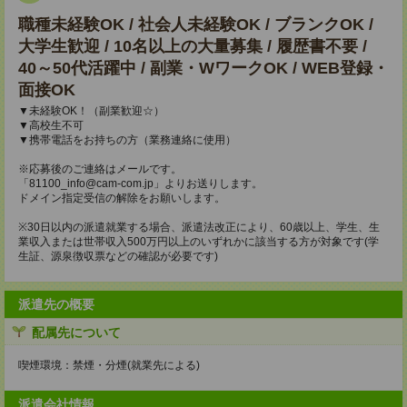
職種未経験OK / 社会人未経験OK / ブランクOK /
大学生歓迎 / 10名以上の大量募集 / 履歴書不要 /
40～50代活躍中 / 副業・WワークOK / WEB登録・
面接OK
▼未経験OK！（副業歓迎☆）
▼高校生不可
▼携帯電話をお持ちの方（業務連絡に使用）
※応募後のご連絡はメールです。
「81100_info@cam-com.jp」よりお送りします。
ドメイン指定受信の解除をお願いします。
※30日以内の派遣就業する場合、派遣法改正により、60歳以上、学生、生
業収入または世帯収入500万円以上のいずれかに該当する方が対象です(学
生証、源泉徴収票などの確認が必要です)
派遣先の概要
配属先について
喫煙環境：禁煙・分煙(就業先による)
派遣会社情報