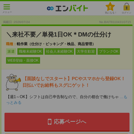
0
メニュー
気になる！
ログイン
掲載日 :2026
/
07
/
24
No.BAIT8110431GT15
＼来社不要／単発1日OK＊DMの仕分け
職種：
軽作業（仕分け・ピッキング・検品、商品管理）
派遣
職種未経験OK
社会人未経験OK
大学生歓迎
ブランクOK
WEB登録・面接OK
【面談なしでスタート】PCやスマホから登録OK！
日払いでお給料もスグにゲット！
【週1～OK】シフトは自己申告制なので、自分の都合で働けちゃ
...も
っとみる
応募ページへ