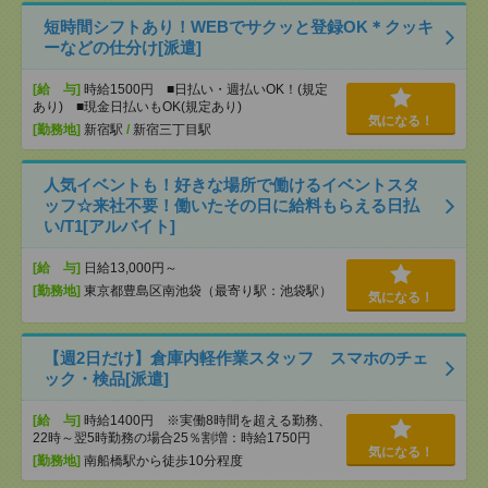
短時間シフトあり！WEBでサクッと登録OK＊クッキ
ーなどの仕分け[派遣]
[給 与]
時給1500円 ■日払い・週払いOK！(規定
あり) ■現金日払いもOK(規定あり)
気になる！
[勤務地]
新宿駅
/
新宿三丁目駅
人気イベントも！好きな場所で働けるイベントスタ
ッフ☆来社不要！働いたその日に給料もらえる日払
い/T1[アルバイト]
[給 与]
日給13,000円～
[勤務地]
東京都豊島区南池袋（最寄り駅：池袋駅）
気になる！
【週2日だけ】倉庫内軽作業スタッフ スマホのチェ
ック・検品[派遣]
[給 与]
時給1400円 ※実働8時間を超える勤務、
22時～翌5時勤務の場合25％割増：時給1750円
気になる！
[勤務地]
南船橋駅から徒歩10分程度