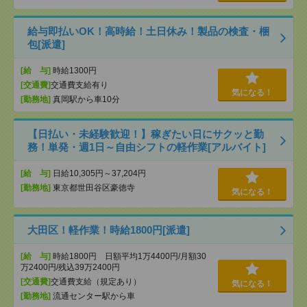
給与即払いOK！高時給！土日休み！製品の検査・梱
包[派遣]
[給 与]
時給1300円
[交通費]
交通費支給有り
気になる！
[勤務地]
真岡駅から車10分
【日払い・未経験歓迎！】稼ぎたい日にサクッと勤
務！単発・週1日～自由シフトの軽作業[アルバイト]
[給 与]
日給10,305円～37,204円
[勤務地]
東京都世田谷区豪徳寺
気になる！
大田区！軽作業！時給1800円[派遣]
[給 与]
時給1800円 日額平均1万4400円/月額30
万2400円/残込39万2400円
[交通費]
交通費支給（規定あり）
気になる！
[勤務地]
流通センター駅から車