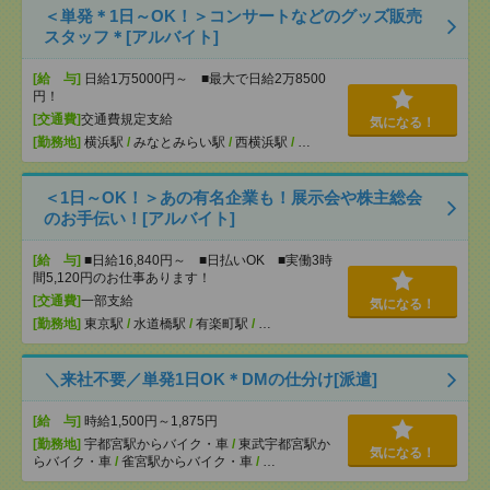
＜単発＊1日～OK！＞コンサートなどのグッズ販売
スタッフ＊[アルバイト]
[給 与]
日給1万5000円～ ■最大で日給2万8500
円！
[交通費]
交通費規定支給
気になる！
[勤務地]
横浜駅
/
みなとみらい駅
/
西横浜駅
/
…
＜1日～OK！＞あの有名企業も！展示会や株主総会
のお手伝い！[アルバイト]
[給 与]
■日給16,840円～ ■日払いOK ■実働3時
間5,120円のお仕事あります！
[交通費]
一部支給
気になる！
[勤務地]
東京駅
/
水道橋駅
/
有楽町駅
/
…
＼来社不要／単発1日OK＊DMの仕分け[派遣]
[給 与]
時給1,500円～1,875円
[勤務地]
宇都宮駅からバイク・車
/
東武宇都宮駅か
気になる！
らバイク・車
/
雀宮駅からバイク・車
/
…