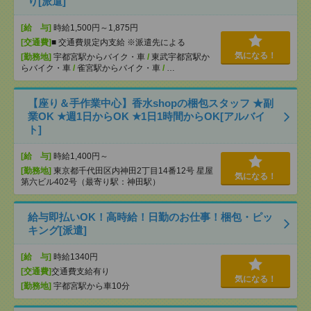
り[派遣]
[給 与]
時給1,500円～1,875円
[交通費]
■ 交通費規定内支給 ※派遣先による
気になる！
[勤務地]
宇都宮駅からバイク・車
/
東武宇都宮駅か
らバイク・車
/
雀宮駅からバイク・車
/
…
【座り＆手作業中心】香水shopの梱包スタッフ ★副
業OK ★週1日からOK ★1日1時間からOK[アルバイ
ト]
[給 与]
時給1,400円～
[勤務地]
東京都千代田区内神田2丁目14番12号 星屋
気になる！
第六ビル402号（最寄り駅：神田駅）
給与即払いOK！高時給！日勤のお仕事！梱包・ピッ
キング[派遣]
[給 与]
時給1340円
[交通費]
交通費支給有り
気になる！
[勤務地]
宇都宮駅から車10分