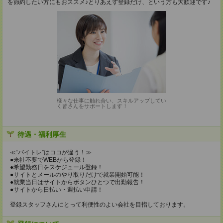
を節約したい方にもおススメ♪とりあえず登録だけ、という方も大歓迎です♪
様々な仕事に触れ合い、スキルアップしてい
く皆さんをサポートします！
待遇・福利厚生
≪“バイトレ”はココが違う！≫
●来社不要でWEBから登録！
●希望勤務日をスケジュール登録！
●サイトとメールのやり取りだけで就業開始可能！
●就業当日はサイトからボタンひとつで出勤報告！
●サイトから日払い・週払い申請！
登録スタッフさんにとって利便性のよい会社を目指しております。