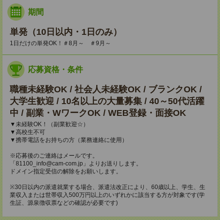
期間
単発（10日以内・1日のみ）
1日だけの単発OK！＃8月～ ＃9月～
応募資格・条件
職種未経験OK / 社会人未経験OK / ブランクOK /
大学生歓迎 / 10名以上の大量募集 / 40～50代活躍
中 / 副業・WワークOK / WEB登録・面接OK
▼未経験OK！（副業歓迎☆）
▼高校生不可
▼携帯電話をお持ちの方（業務連絡に使用）
※応募後のご連絡はメールです。
「81100_info@cam-com.jp」よりお送りします。
ドメイン指定受信の解除をお願いします。
※30日以内の派遣就業する場合、派遣法改正により、60歳以上、学生、生
業収入または世帯収入500万円以上のいずれかに該当する方が対象です(学
生証、源泉徴収票などの確認が必要です)