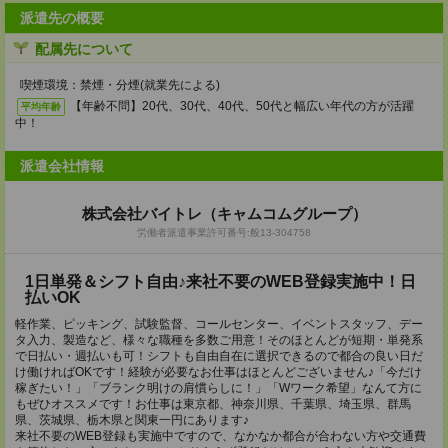
派遣先の概要
配属先について
喫煙環境：禁煙・分煙(就業先による)
【年齢不問】20代、30代、40代、50代と幅広い年代の方が活躍
平均年齢
中！
派遣会社情報
株式会社バイトレ（キャムコムグループ）
労働者派遣事業許可番号:般13-304758
1日単発＆シフト自由♪来社不要のWEB登録実施中！日
払いOK
軽作業、ピッキング、試験監督、コールセンター、イベントスタッフ、デー
タ入力、製造など、様々な職種を多数ご用意！そのほとんどが短期・単発系
で日払い・週払いも可！シフトも自由自在に選択できるので都合の良い日だ
け働ければOKです！経験が必要なお仕事はほとんどございません♪「今だけ
稼ぎたい！」「ブランク明けの肩慣らしに！」「Wワーク希望」なんて方に
もぜひオススメです！お仕事は東京都、神奈川県、千葉県、埼玉県、群馬
県、茨城県、栃木県と関東一円にあります♪
来社不要のWEB登録も実施中ですので、なかなか都合が合わない方や交通費