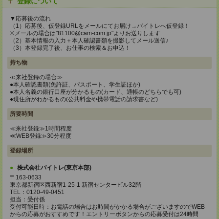
登録について
▼応募後の流れ
（1）応募後、仮登録URLをメールにてお届け→バイトレへ仮登録！
※メールの場合は"81100@cam-com.jp"よりお送りします
（2）基本情報の入力＋本人確認書類を撮影してメール送信♪
（3）本登録完了後、お仕事の検索＆お申込！
持ち物
≪来社登録の場合≫
●本人確認書類(免許証、パスポート、学生証ほか)
●本人名義の銀行口座が分かるもの(カード、通帳のどちらでも可)
●現住所がわかるもの(公共料金や携帯電話の請求書など)
所要時間
≪来社登録≫1時間程度
≪WEB登録≫30分程度
登録場所
株式会社バイトレ(東京本部)
〒163-0633
東京都新宿区西新宿1-25-1 新宿センタービル32階
TEL：0120-49-0451
担当：受付係
受付可能日時：お電話の場合はお時間がかかる場合がございますのでWEB
からの応募がおすすめです！エントリーボタンからの応募受付は24時間