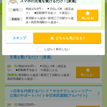
スマホの充電を繋げるだけ！[派遣]
時給1414円～ ▼日払いOK（規定あ
給与
【オープニング募集】おばあちゃんのお散歩付き添
り） ■初勤務手当あり ※規定によ
る
いも仕事の1つ[派遣]
新宿駅から徒歩 / 新宿三丁目駅から徒
気になる!
勤務地
歩 / 高田馬場駅から徒歩 / …
[給 与]
無資格未経験：時給1300円～ ■週払い
OK ■扶養内OK ■日収1万400円以上
[交通費]
交通費全額支給（ガソリン代もOK！）
気になる！
スキップ
どちらも気になる！
[勤務地]
宇都宮駅
/
雀宮駅
/
岡本(栃木県)駅
/
…
しばらく表示しない
【シフト自由・現金手渡しOK】iPhoneなどスマホの
充電を繋げるだけ！[派遣]
[給 与]
時給1414円～ ▼日払いOK（規定あ
り） ■初勤務手当あり ※規定による
[勤務地]
新宿駅から徒歩
/
新宿三丁目駅から徒歩
/
気になる！
高田馬場駅から徒歩
/
…
＜日本を代表するバンド＊サカナクション＞ツアー
公演のサポートバイト＠日本武道館[アルバイト]
[給 与]
時給1250円～