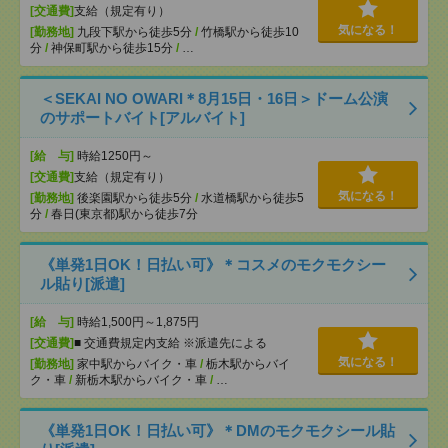
[交通費]
支給（規定有り）
気になる！
[勤務地]
九段下駅から徒歩5分
/
竹橋駅から徒歩10
分
/
神保町駅から徒歩15分
/
…
＜SEKAI NO OWARI＊8月15日・16日＞ドーム公演
のサポートバイト[アルバイト]
[給 与]
時給1250円～
[交通費]
支給（規定有り）
気になる！
[勤務地]
後楽園駅から徒歩5分
/
水道橋駅から徒歩5
分
/
春日(東京都)駅から徒歩7分
《単発1日OK！日払い可》＊コスメのモクモクシー
ル貼り[派遣]
[給 与]
時給1,500円～1,875円
[交通費]
■ 交通費規定内支給 ※派遣先による
気になる！
[勤務地]
家中駅からバイク・車
/
栃木駅からバイ
ク・車
/
新栃木駅からバイク・車
/
…
《単発1日OK！日払い可》＊DMのモクモクシール貼