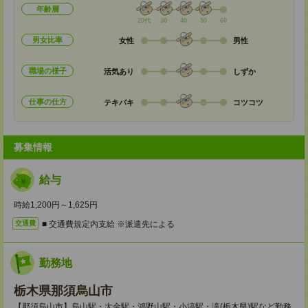
年齢層
20代
30
40
50
60
男女比率
女性
男性
職場の様子
活気あり
しずか
仕事の仕方
テキパキ
コツコツ
募集情報
給与
時給1,200円～1,625円
■ 交通費規定内支給 ※派遣先による
交通費
勤務地
栃木県那須烏山市
【那須烏山市】烏山駅・大金駅・鴻野山駅・小塙駅・滝(栃木県)駅など勤務