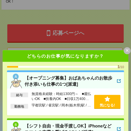
OK！
応募ページへ
×
気になる！
どちらのお仕事が気になりますか？
1
/10
メール
LINE
で送る
で送る
【オープニング募集】おばあちゃんのお散歩
付き添いも仕事の1つ[派遣]
シェア
ツイート
ブックマーク
無資格未経験：時給1300円～ ■週払
給与
いOK ■扶養内OK ■日収1万400円
以上
宇都宮駅 / 雀宮駅 / 岡本(栃木県)駅 / …
気になる!
勤務地
あなたの閲覧履歴からの
おすすめ
【シフト自由・現金手渡しOK】iPhoneなど