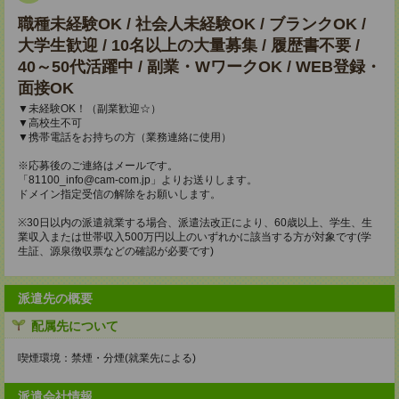
職種未経験OK / 社会人未経験OK / ブランクOK /
大学生歓迎 / 10名以上の大量募集 / 履歴書不要 /
40～50代活躍中 / 副業・WワークOK / WEB登録・
面接OK
▼未経験OK！（副業歓迎☆）
▼高校生不可
▼携帯電話をお持ちの方（業務連絡に使用）
※応募後のご連絡はメールです。
「81100_info@cam-com.jp」よりお送りします。
ドメイン指定受信の解除をお願いします。
※30日以内の派遣就業する場合、派遣法改正により、60歳以上、学生、生
業収入または世帯収入500万円以上のいずれかに該当する方が対象です(学
生証、源泉徴収票などの確認が必要です)
派遣先の概要
配属先について
喫煙環境：禁煙・分煙(就業先による)
派遣会社情報