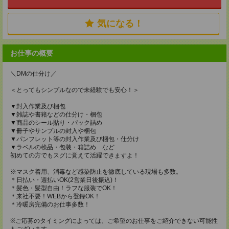
気になる！
お仕事の概要
＼DMの仕分け／
＜とってもシンプルなので未経験でも安心！＞
▼封入作業及び梱包
▼雑誌や書籍などの仕分け・梱包
▼商品のシール貼り・パック詰め
▼冊子やサンプルの封入や梱包
▼パンフレット等の封入作業及び梱包・仕分け
▼ラベルの検品・包装・箱詰め など
初めての方でもスグに覚えて活躍できますよ！
※マスク着用、消毒など感染防止を徹底している現場も多数。
＊日払い・週払いOK(2営業日後振込)！
＊髪色・髪型自由！ラフな服装でOK！
＊来社不要！WEBから登録OK！
＊冷暖房完備のお仕事多数！
※ご応募のタイミングによっては、ご希望のお仕事をご紹介できない可能性