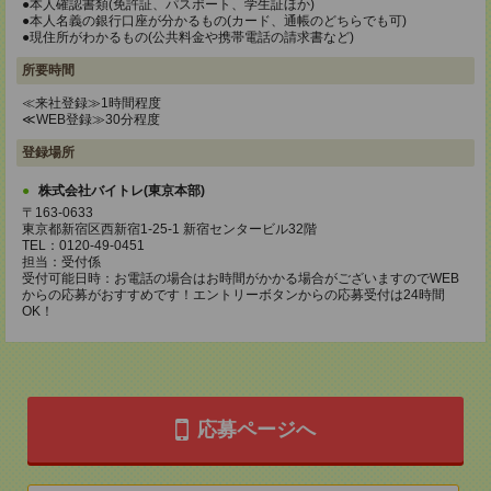
●本人確認書類(免許証、パスポート、学生証ほか)
●本人名義の銀行口座が分かるもの(カード、通帳のどちらでも可)
●現住所がわかるもの(公共料金や携帯電話の請求書など)
所要時間
≪来社登録≫1時間程度
≪WEB登録≫30分程度
登録場所
株式会社バイトレ(東京本部)
〒163-0633
東京都新宿区西新宿1-25-1 新宿センタービル32階
TEL：0120-49-0451
担当：受付係
受付可能日時：お電話の場合はお時間がかかる場合がございますのでWEB
からの応募がおすすめです！エントリーボタンからの応募受付は24時間
OK！
応募ページへ