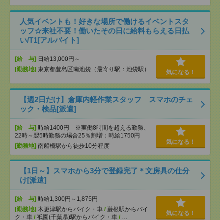
人気イベントも！好きな場所で働けるイベントスタ
ッフ☆来社不要！働いたその日に給料もらえる日払
い/T1[アルバイト]
[給 与]
日給13,000円～
[勤務地]
東京都豊島区南池袋（最寄り駅：池袋駅）
気になる！
【週2日だけ】倉庫内軽作業スタッフ スマホのチェ
ック・検品[派遣]
[給 与]
時給1400円 ※実働8時間を超える勤務、
22時～翌5時勤務の場合25％割増：時給1750円
気になる！
[勤務地]
南船橋駅から徒歩10分程度
【1日～】スマホから3分で登録完了＊文房具の仕分
け[派遣]
[給 与]
時給1,300円～1,875円
[勤務地]
木更津駅からバイク・車
/
巌根駅からバイ
気になる！
ク・車
/
祇園(千葉県)駅からバイク・車
/
…