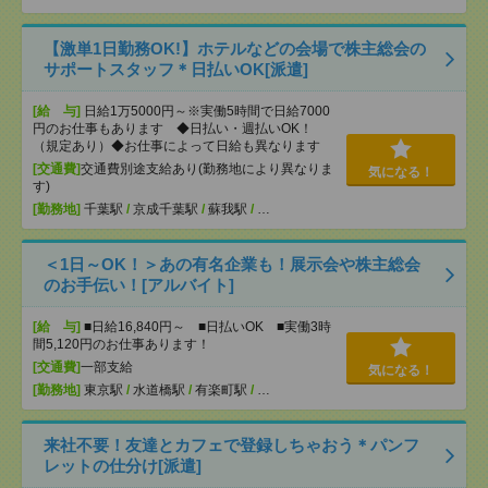
【激単1日勤務OK!】ホテルなどの会場で株主総会の
サポートスタッフ＊日払いOK[派遣]
[給 与]
日給1万5000円～※実働5時間で日給7000
円のお仕事もあります ◆日払い・週払いOK！
（規定あり）◆お仕事によって日給も異なります
[交通費]
交通費別途支給あり(勤務地により異なりま
気になる！
す)
[勤務地]
千葉駅
/
京成千葉駅
/
蘇我駅
/
…
＜1日～OK！＞あの有名企業も！展示会や株主総会
のお手伝い！[アルバイト]
[給 与]
■日給16,840円～ ■日払いOK ■実働3時
間5,120円のお仕事あります！
[交通費]
一部支給
気になる！
[勤務地]
東京駅
/
水道橋駅
/
有楽町駅
/
…
来社不要！友達とカフェで登録しちゃおう＊パンフ
レットの仕分け[派遣]