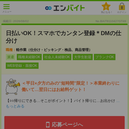
0
メニュー
気になる！
ログイン
掲載日 :2026
/
08
/
02
No.BAIT8110427GT48
日払いOK！スマホでカンタン登録＊DMの仕
分け
職種：
軽作業（仕分け・ピッキング・検品、商品管理）
派遣
職種未経験OK
社会人未経験OK
大学生歓迎
ブランクOK
WEB登録・面接OK
＜平日×夕方のみの“短時間”限定！＞本業終わりに
働いて…翌日にはお給料ゲット！
【○○帰りにできる…そこがポイント！】バイト帰りに…お出かけ
...
もっとみる
応募ページへ