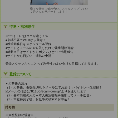
様々な仕事に触れ合い、スキルアップしてい
く皆さんをサポートします！
待遇・福利厚生
≪“バイトレ”はココが違う！≫
●来社不要でWEBから登録！
●希望勤務日をスケジュール登録！
●サイトとメールのやり取りだけで就業開始可能！
●就業当日はサイトからボタンひとつで出勤報告！
●サイトから日払い・週払い申請！
登録スタッフさんにとって利便性のよい会社を目指しております。
登録について
▼応募後の流れ
（1）応募後、仮登録URLをメールにてお届け→バイトレへ仮登録！
※メールの場合は"81100@cam-com.jp"よりお送りします
（2）基本情報の入力＋本人確認書類を撮影してメール送信♪
（3）本登録完了後、お仕事の検索＆お申込！
持ち物
≪来社登録の場合≫