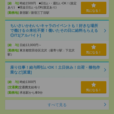
[給 与]
時給1500円 ■日払い・週払いOK！(規定
あり) ■現金日払いもOK(規定あり)
気になる！
[勤務地]
新宿駅
/
新宿三丁目駅
ちいさいかわいいキャラのイベントも！好きな場所
で働ける☆来社不要！働いたその日に給料もらえる
◎/T1[アルバイト]
[給 与]
日給13,000円～
[勤務地]
東京都世田谷区北沢（最寄り駅：下北沢
気になる！
駅）
座り仕事！給与即払いOK！土日休み！出荷・梱包作
業など[派遣]
[給 与]
時給1300円
[交通費]
交通費支給有り
気になる！
[勤務地]
求名駅から車9分
すべて見る