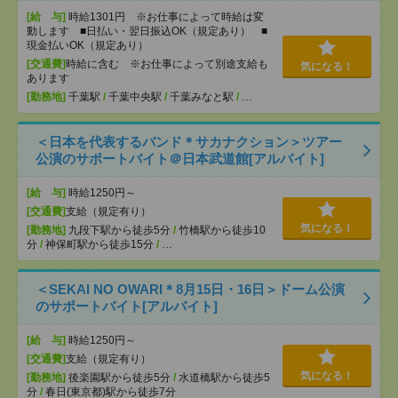
[給 与]
時給1301円 ※お仕事によって時給は変
動します ■日払い・翌日振込OK（規定あり） ■
現金払いOK（規定あり）
[交通費]
時給に含む ※お仕事によって別途支給も
気になる！
あります
[勤務地]
千葉駅
/
千葉中央駅
/
千葉みなと駅
/
…
＜日本を代表するバンド＊サカナクション＞ツアー
公演のサポートバイト＠日本武道館[アルバイト]
[給 与]
時給1250円～
[交通費]
支給（規定有り）
気になる！
[勤務地]
九段下駅から徒歩5分
/
竹橋駅から徒歩10
分
/
神保町駅から徒歩15分
/
…
＜SEKAI NO OWARI＊8月15日・16日＞ドーム公演
のサポートバイト[アルバイト]
[給 与]
時給1250円～
[交通費]
支給（規定有り）
気になる！
[勤務地]
後楽園駅から徒歩5分
/
水道橋駅から徒歩5
分
/
春日(東京都)駅から徒歩7分