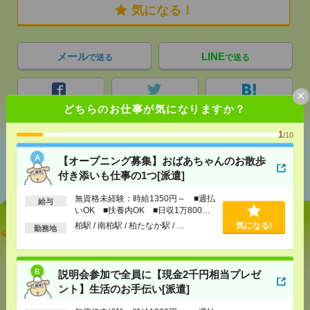
気になる！
メール
LINE
で送る
で送る
×
シェア
ツイート
ブックマーク
どちらのお仕事が気になりますか？
1
/10
あなたの閲覧履歴からの
【オープニング募集】おばあちゃんのお散歩
おすすめ
付き添いも仕事の1つ[派遣]
無資格未経験：時給1350円～ ■週払
給与
いOK ■扶養内OK ■日収1万800円
以上
柏駅 / 南柏駅 / 柏たなか駅 / …
気になる!
勤務地
【オープニング募集】おばあちゃんのお散歩付き添
いも仕事の1つ[派遣]
[給 与]
無資格未経験：時給1350円～ ■週払い
説明会参加で全員に【現金2千円相当プレゼ
OK ■扶養内OK ■日収1万800円以上
ント】生活のお手伝い[派遣]
[交通費]
交通費全額支給
気になる！