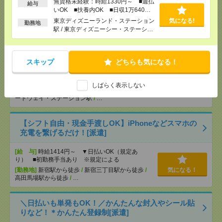
[勤務地]
柏駅
/
南柏駅
/
柏たなか駅
/
…
無資格未経験：時給1330円～ ■週払
給与
いOK ■扶養内OK ■日収1万640円
以上
東京ディズニーランド・ステーション
気になる!
勤務地
説明会参加で全員に【現金2千円相当プレゼント】生
駅 / 東京ディズニーシー・ステーショ
活のお手伝い[派遣]
ン駅 / リゾートゲートウェイ・ステー
ション駅 / …
[給 与]
無資格未経験：時給1330円～ ■週払い
スキップ
どちらも気になる！
OK ■扶養内OK ■日収1万640円以上
[交通費]
交通費全額支給
気になる！
[勤務地]
東京ディズニーランド・ステーション駅
/
しばらく表示しない
東京ディズニーシー・ステーション駅
/
リゾートゲ
ートウェイ・ステーション駅
/
…
【シフト自由・現金手渡しOK】iPhoneなどスマホの
充電を繋げるだけ！[派遣]
[給 与]
時給1414円～ ▼日払いOK（規定あ
り） ■初勤務手当あり ※規定による
[勤務地]
新宿駅から徒歩
/
新宿三丁目駅から徒歩
/
気になる！
高田馬場駅から徒歩
/
…
＼日払いも単発もOK！／かんたんな封入やシール貼
りなど！＊かんたん登録制[派遣]