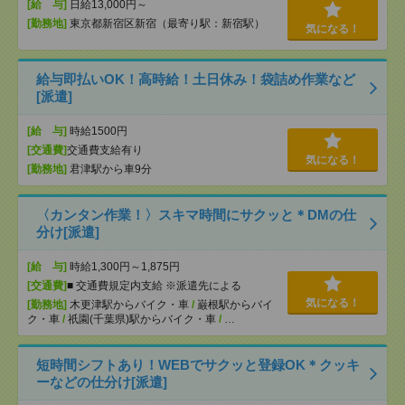
[給 与]
日給13,000円～
[勤務地]
東京都新宿区新宿（最寄り駅：新宿駅）
気になる！
給与即払いOK！高時給！土日休み！袋詰め作業など
[派遣]
[給 与]
時給1500円
[交通費]
交通費支給有り
気になる！
[勤務地]
君津駅から車9分
〈カンタン作業！〉スキマ時間にサクッと＊DMの仕
分け[派遣]
[給 与]
時給1,300円～1,875円
[交通費]
■ 交通費規定内支給 ※派遣先による
気になる！
[勤務地]
木更津駅からバイク・車
/
巌根駅からバイ
ク・車
/
祇園(千葉県)駅からバイク・車
/
…
短時間シフトあり！WEBでサクッと登録OK＊クッキ
ーなどの仕分け[派遣]