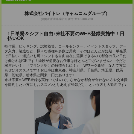
株式会社バイトレ（キャムコムグループ）
労働者派遣事業許可番号:般13-304758
1日単発＆シフト自由♪来社不要のWEB登録実施中！日
払いOK
軽作業、ピッキング、試験監督、コールセンター、イベントスタッフ、デー
タ入力、製造など、様々な職種を多数ご用意！そのほとんどが短期・単発系
で日払い・週払いも可！シフトも自由自在に選択できるので都合の良い日だ
け働ければOKです！経験が必要なお仕事はほとんどございません♪「今だけ
稼ぎたい！」「ブランク明けの肩慣らしに！」「Wワーク希望」なんて方に
もぜひオススメです！お仕事は東京都、神奈川県、千葉県、埼玉県、群馬
県、茨城県、栃木県と関東一円にあります♪
来社不要のWEB登録も実施中ですので、なかなか都合が合わない方や交通費
を節約したい方にもおススメ♪とりあえず登録だけ、という方も大歓迎です♪