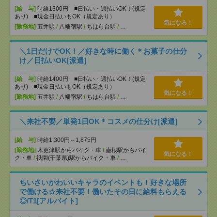
[給 与]
時給1300円 ■日払い・週払いOK！(規定
あり) ■現金日払いもOK（規定あり）
気になる！
[勤務地]
五井駅
/
八幡宿駅
/
ちはら台駅
/
…
＼1日だけでOK！／好きな時に働く＊お菓子の仕分
け／日払いOK[派遣]
[給 与]
時給1400円 ■日払い・週払いOK！(規定
あり) ■現金日払いもOK（規定あり）
気になる！
[勤務地]
五井駅
/
八幡宿駅
/
ちはら台駅
/
…
＼来社不要／単発1日OK＊コスメの仕分け[派遣]
[給 与]
時給1,300円～1,875円
[勤務地]
木更津駅からバイク・車
/
巌根駅からバイ
気になる！
ク・車
/
祇園(千葉県)駅からバイク・車
/
…
ちいさいかわいいキャラのイベントも！好きな場所
で働ける☆来社不要！働いたその日に給料もらえる
◎/T1[アルバイト]