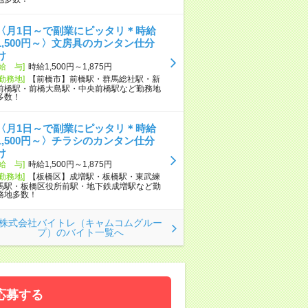
〈月1日～で副業にピッタリ＊時給
1,500円～〉文房具のカンタン仕分
け
[給 与]
時給1,500円～1,875円
[勤務地]
【前橋市】前橋駅・群馬総社駅・新
前橋駅・前橋大島駅・中央前橋駅など勤務地
多数！
〈月1日～で副業にピッタリ＊時給
1,500円～〉チラシのカンタン仕分
け
[給 与]
時給1,500円～1,875円
[勤務地]
【板橋区】成増駅・板橋駅・東武練
馬駅・板橋区役所前駅・地下鉄成増駅など勤
務地多数！
株式会社バイトレ（キャムコムグルー
プ）のバイト一覧へ
応募する