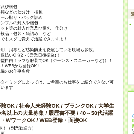
業及び梱包
書籍などの仕分け・梱包
シール貼り・パック詰め
サンプルの封入や梱包
レット等の封入作業及び梱包・仕分け
の検品・包装・箱詰め など
方でもスグに覚えて活躍できますよ！
着用、消毒など感染防止を徹底している現場も多数。
週払いOK(2～3営業日後振込)！
型自由！ラフな服装でOK（ジーンズ・スニーカーなど)）！
！WEBから登録OK！
完備のお仕事多数！
のタイミングによっては、ご希望のお仕事をご紹介できない可
ざいます
OK / 社会人未経験OK / ブランクOK / 大学生
10名以上の大量募集 / 履歴書不要 / 40～50代活躍
副業・WワークOK / WEB登録・面接OK
K！（副業歓迎☆）
不可