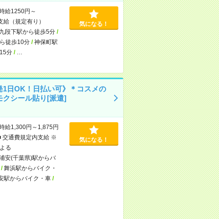
時給1250円～
支給（規定有り）
気になる！
九段下駅から徒歩5分
/
ら徒歩10分
/
神保町駅
15分
/
…
発1日OK！日払い可》＊コスメの
モクシール貼り[派遣]
時給1,300円～1,875円
■ 交通費規定内支給 ※
気になる！
よる
浦安(千葉県)駅からバ
/
舞浜駅からバイク・
安駅からバイク・車
/