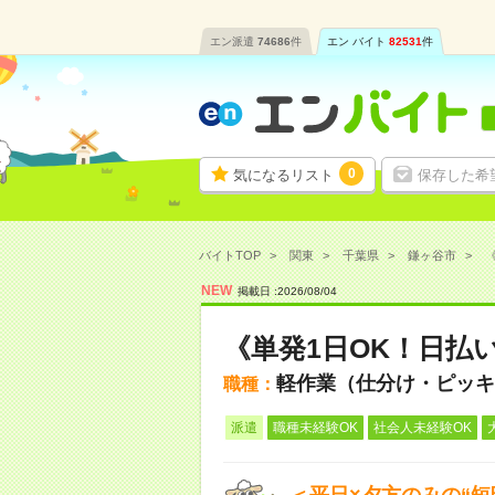
エン派遣
74686
件
エン バイト
82531
件
0
気になるリスト
保存した希
バイトTOP
関東
千葉県
鎌ヶ谷市
《
NEW
掲載日 :
2026
/
08
/
04
《単発1日OK！日払
軽作業（仕分け・ピッキ
職種：
派遣
職種未経験OK
社会人未経験OK
＜平日×夕方のみの“