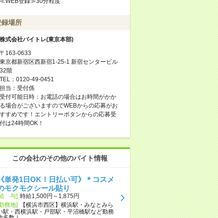
≪WEB登録≫30分程度
登録場所
株式会社バイトレ(東京本部)
〒163-0633
東京都新宿区西新宿1-25-1 新宿センタービル
32階
TEL：0120-49-0451
担当：受付係
受付可能日時：お電話の場合はお時間がかか
る場合がございますのでWEBからの応募がお
すすめです！エントリーボタンからの応募受
付は24時間OK！
この会社のその他のバイト情報
《単発1日OK！日払い可》＊コスメ
のモクモクシール貼り
[給 与]
時給1,500円～1,875円
[勤務地]
【横浜市西区】横浜駅・みなとみら
い駅・西横浜駅・戸部駅・平沼橋駅など勤務
地多数！