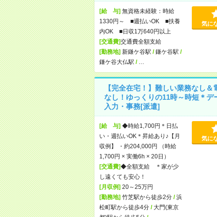
[給 与]
無資格未経験：時給
1330円～ ■週払いOK ■扶養
気に
内OK ■日収1万640円以上
[交通費]
交通費全額支給
[勤務地]
新鎌ケ谷駅
/
鎌ケ谷駅
/
鎌ケ谷大仏駅
/
…
【完全在宅！】難しい業務なし＆
なし！ゆっくりの11時～時短＊デ
入力・事務[派遣]
[給 与]
◆時給1,700円＊日払
い・週払いOK＊昇給あり♪【月
気に
収例】 ・約204,000円 （時給
1,700円 × 実働6h × 20日）
[交通費]
◆全額支給 ＊家が少
し遠くても安心！
[月収例]
20～25万円
[勤務地]
竹芝駅から徒歩2分
/
浜
松町駅から徒歩4分
/
大門(東京