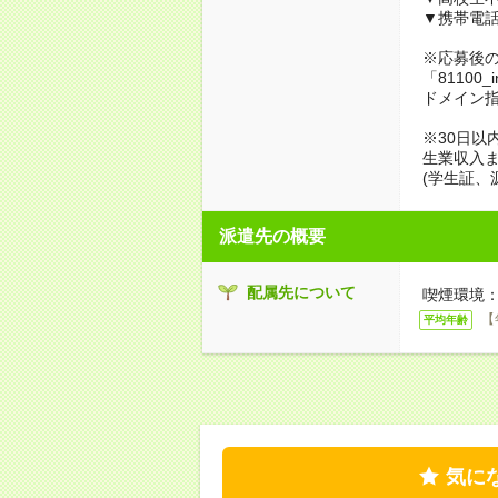
▼携帯電
※応募後
「81100_
ドメイン
※30日以
生業収入ま
(学生証、
派遣先の概要
配属先について
喫煙環境：
【
平均年齢
気に