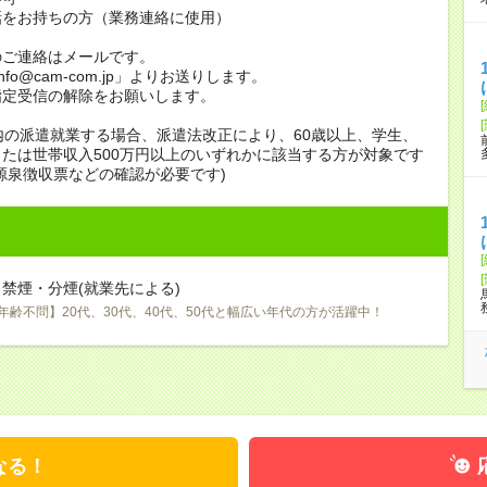
話をお持ちの方（業務連絡に使用）
のご連絡はメールです。
info@cam-com.jp」よりお送りします。
指定受信の解除をお願いします。
内の派遣就業する場合、派遣法改正により、60歳以上、学生、
たは世帯収入500万円以上のいずれかに該当する方が対象です
源泉徴収票などの確認が必要です)
禁煙・分煙(就業先による)
年齢不問】20代、30代、40代、50代と幅広い年代の方が活躍中！
なる！