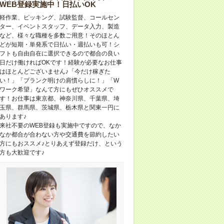
WEB登録実施中！日払いOK
軽作業、ピッキング、試験監督、コールセン
ター、イベントスタッフ、データ入力、製造
など、様々な職種を多数ご用意！そのほとん
どが短期・単発系で日払い・週払いも可！シ
フトも自由自在に選択できるので都合の良い
日だけ働ければOKです！経験が必要なお仕事
はほとんどございません♪「今だけ稼ぎた
い！」「ブランク明けの肩慣らしに！」「W
ワーク希望」なんて方にもぜひオススメで
す！お仕事は東京都、神奈川県、千葉県、埼
玉県、群馬県、茨城県、栃木県と関東一円に
あります♪
来社不要のWEB登録も実施中ですので、なか
なか都合が合わない方や交通費を節約したい
方にもおススメ♪とりあえず登録だけ、という
方も大歓迎です♪