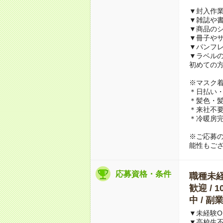
▼封入作
▼雑誌や
▼商品の
▼冊子や
▼パンフ
▼ラベル
初めての
※マスク
＊日払い・
＊髪色・髪
＊来社不要
＊冷暖房
※ご応募
能性もご
応募資格・条件
職種未経験
歓迎 / 
中 / 
▼未経験O
▼高校生