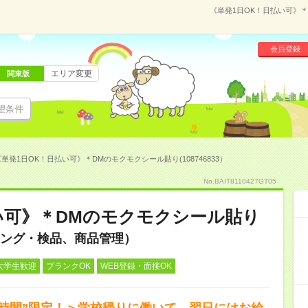
《単発1日OK！日払い可》＊
会員登録
エリア変更
関東版
望条件
単発1日OK！日払い可》＊DMのモクモクシール貼り(108746833）
No.BAIT8110427GT05
い可》＊DMのモクモクシール貼り
ング・検品、商品管理）
大学生歓迎
ブランクOK
WEB登録・面接OK
短時間”限定！＞学校帰りに働いて…翌日にはお給