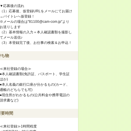
▼応募後の流れ
（1）応募後、仮登録URLをメールにてお届け
→バイトレへ仮登録！
※メールの場合は"81100@cam-com.jp"より
お送りします
（2）基本情報の入力＋本人確認書類を撮影し
てメール送信♪
（3）本登録完了後、お仕事の検索＆お申込！
持ち物
≪来社登録の場合≫
●本人確認書類(免許証、パスポート、学生証
ほか)
●本人名義の銀行口座が分かるもの(カード、
通帳のどちらでも可)
●現住所がわかるもの(公共料金や携帯電話の
請求書など)
所要時間
≪来社登録≫1時間程度