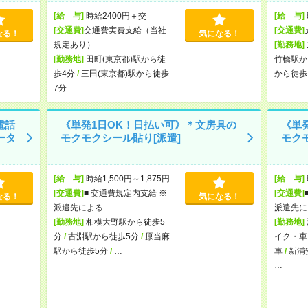
[給 与]
時給2400円＋交
[給 与]
[交通費]
交通費実費支給（当社
[交通費]
なる！
気になる！
規定あり）
[勤務地]
[勤務地]
田町(東京都)駅から徒
竹橋駅か
歩4分
/
三田(東京都)駅から徒歩
から徒歩
7分
電話
《単発1日OK！日払い可》＊文房具の
《単
ータ
モクモクシール貼り[派遣]
モク
[給 与]
時給1,500円～1,875円
[給 与]
[交通費]
■ 交通費規定内支給 ※
[交通費]
なる！
気になる！
派遣先による
派遣先に
[勤務地]
相模大野駅から徒歩5
[勤務地]
分
/
古淵駅から徒歩5分
/
原当麻
イク・車
駅から徒歩5分
/
…
車
/
新浦
…