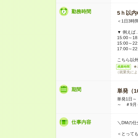
勤務時間
5ｈ以内O
＜1日3時
▼ 例えば
15:00～18
15:00～22
17:00～22
こちら以
★
残業時間
（就業先によ
期間
単発（1
単発1日～
～ ＃9月
仕事内容
＼DMの仕
＜とって