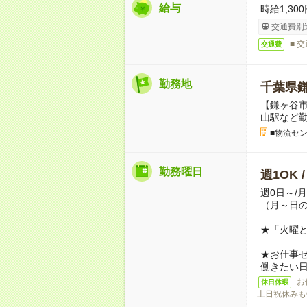
給与
時給1,300
交通費別
■ 
交通費
勤務地
千葉県
【鎌ヶ谷
山駅など
■物流セ
勤務曜日
週1OK 
週0日～/
（月～日
★「火曜
★お仕事
働きたい
お
休日休暇
土日祝休みも