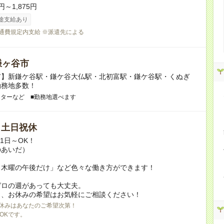
円～1,875円
途支給あり
交通費規定内支給 ※派遣先による
鎌ヶ谷市
市】新鎌ケ谷駅・鎌ケ谷大仏駅・北初富駅・鎌ケ谷駅・くぬぎ
勤務地多数！
ンターなど ■勤務地選べます
/ 土日祝休
月1日～OK！
のあいだ）
と木曜の午後だけ」など色々な働き方ができます！
ゼロの週があっても大丈夫。
日、お休みの希望はお気軽にご相談ください！
休みはあなたのご希望次第！
OKです。