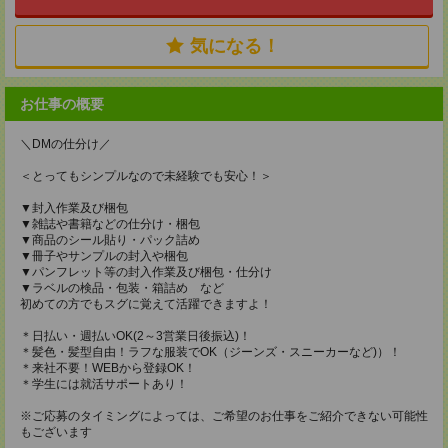
気になる！
お仕事の概要
＼DMの仕分け／
＜とってもシンプルなので未経験でも安心！＞
▼封入作業及び梱包
▼雑誌や書籍などの仕分け・梱包
▼商品のシール貼り・パック詰め
▼冊子やサンプルの封入や梱包
▼パンフレット等の封入作業及び梱包・仕分け
▼ラベルの検品・包装・箱詰め など
初めての方でもスグに覚えて活躍できますよ！
＊日払い・週払いOK(2～3営業日後振込)！
＊髪色・髪型自由！ラフな服装でOK（ジーンズ・スニーカーなど)）！
＊来社不要！WEBから登録OK！
＊学生には就活サポートあり！
※ご応募のタイミングによっては、ご希望のお仕事をご紹介できない可能性
もございます