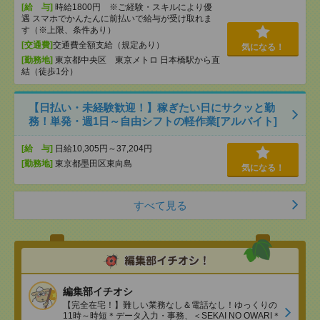
[給 与]
時給1800円 ※ご経験・スキルにより優
遇 スマホでかんたんに前払いで給与が受け取れま
す（※上限、条件あり）
[交通費]
交通費全額支給（規定あり）
気になる！
[勤務地]
東京都中央区 東京メトロ 日本橋駅から直
結（徒歩1分）
【日払い・未経験歓迎！】稼ぎたい日にサクッと勤
務！単発・週1日～自由シフトの軽作業[アルバイト]
[給 与]
日給10,305円～37,204円
[勤務地]
東京都墨田区東向島
気になる！
すべて見る
編集部イチオシ
【完全在宅！】難しい業務なし＆電話なし！ゆっくりの
11時～時短＊データ入力・事務、＜SEKAI NO OWARI＊