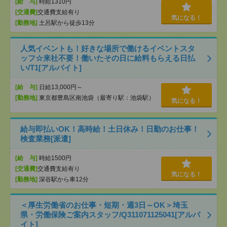
[給 与]
時給1310円
[交通費]
交通費支給有り
気になる！
[勤務地]
土呂駅から徒歩13分
人気イベントも！好きな場所で働けるイベントスタ
ッフ☆来社不要！働いたその日に給料もらえる日払
い/T1[アルバイト]
[給 与]
日給13,000円～
[勤務地]
東京都豊島区南池袋（最寄り駅：池袋駅）
気になる！
給与即払いOK！高時給！土日休み！日勤のお仕事！
検査業務[派遣]
[給 与]
時給1500円
[交通費]
交通費支給有り
気になる！
[勤務地]
深谷駅から車12分
＜厚生労働省のお仕事・短期・週3日～OK＞埼玉
県・労働保険ご案内スタッフ/Q311071125041[アルバ
イト]