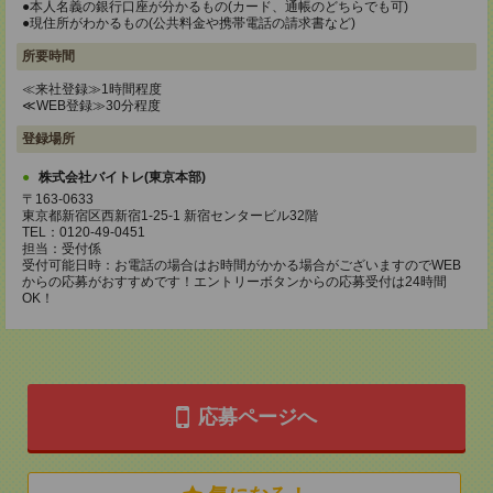
●本人名義の銀行口座が分かるもの(カード、通帳のどちらでも可)
●現住所がわかるもの(公共料金や携帯電話の請求書など)
所要時間
≪来社登録≫1時間程度
≪WEB登録≫30分程度
登録場所
株式会社バイトレ(東京本部)
〒163-0633
東京都新宿区西新宿1-25-1 新宿センタービル32階
TEL：0120-49-0451
担当：受付係
受付可能日時：お電話の場合はお時間がかかる場合がございますのでWEB
からの応募がおすすめです！エントリーボタンからの応募受付は24時間
OK！
応募ページへ