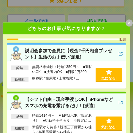
気になる！
メール
LINE
で送る
で送る
×
どちらのお仕事が気になりますか？
1
/10
シェア
ツイート
ブックマーク
説明会参加で全員に【現金2千円相当プレゼ
ント】生活のお手伝い[派遣]
あなたの閲覧履歴からの
無資格未経験：時給1350円～ ■週払
給与
おすすめ
いOK ■扶養内OK ■日収1万800円
以上
熊谷駅 / 籠原駅 / 上熊谷駅 / …
気になる!
勤務地
説明会参加で全員に【現金2千円相当プレゼント】生
【シフト自由・現金手渡しOK】iPhoneなど
活のお手伝い[派遣]
スマホの充電を繋げるだけ！[派遣]
[給 与]
無資格未経験：時給1350円～ ■週払い
時給1414円～ ▼日払いOK（規定あ
OK ■扶養内OK ■日収1万800円以上
給与
り） ■初勤務手当あり ※規定によ
[交通費]
交通費全額支給
気になる！
る
新宿駅から徒歩 / 新宿三丁目駅から徒
気になる!
勤務地
[勤務地]
熊谷駅
/
籠原駅
/
上熊谷駅
/
…
歩 / 高田馬場駅から徒歩 / …