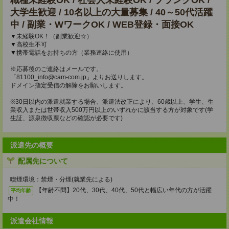
職種未経験OK / 社会人未経験OK / ブランクOK /
大学生歓迎 / 10名以上の大量募集 / 40～50代活躍
中 / 副業・WワークOK / WEB登録・面接OK
▼未経験OK！（副業歓迎☆）
▼高校生不可
▼携帯電話をお持ちの方（業務連絡に使用）
※応募後のご連絡はメールです。
「81100_info@cam-com.jp」よりお送りします。
ドメイン指定受信の解除をお願いします。
※30日以内の派遣就業する場合、派遣法改正により、60歳以上、学生、生
業収入または世帯収入500万円以上のいずれかに該当する方が対象です(学
生証、源泉徴収票などの確認が必要です)
派遣先の概要
配属先について
喫煙環境：禁煙・分煙(就業先による)
【年齢不問】20代、30代、40代、50代と幅広い年代の方が活躍
平均年齢
中！
派遣会社情報