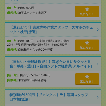
[給 与]
時給1,600円～
[勤務地]
埼玉県さいたま市西区
気になる！
【週2日だけ】倉庫内軽作業スタッフ スマホのチェ
ック・検品[派遣]
[給 与]
時給1400円 ※実働8時間を超える勤務、
22時～翌5時勤務の場合25％割増：時給1750円
気になる！
[勤務地]
南船橋駅から徒歩10分程度
【日払い・未経験歓迎！】稼ぎたい日にサクッと勤
務！単発・週1日～自由シフトの軽作業[アルバイト]
[給 与]
日給10,305円～37,204円
[勤務地]
東京都世田谷区豪徳寺
気になる！
特別時給1800円【ヴァレクストラ】短期スタッフ
日本橋[派遣]