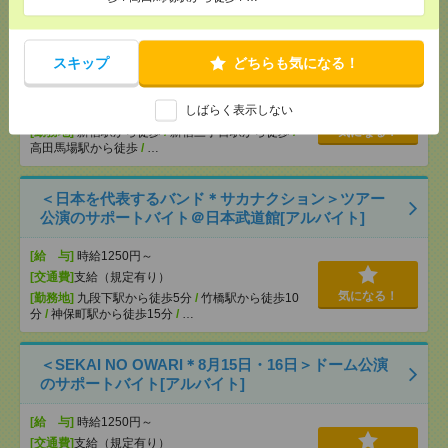
【シフト自由・現金手渡しOK】iPhoneなどスマホの
充電を繋げるだけ！[派遣]
スキップ
どちらも気になる！
[給 与]
時給1414円～ ▼日払いOK（規定あ
しばらく表示しない
り） ■初勤務手当あり ※規定による
[勤務地]
新宿駅から徒歩
/
新宿三丁目駅から徒歩
/
気になる！
高田馬場駅から徒歩
/
…
＜日本を代表するバンド＊サカナクション＞ツアー
公演のサポートバイト＠日本武道館[アルバイト]
[給 与]
時給1250円～
[交通費]
支給（規定有り）
気になる！
[勤務地]
九段下駅から徒歩5分
/
竹橋駅から徒歩10
分
/
神保町駅から徒歩15分
/
…
＜SEKAI NO OWARI＊8月15日・16日＞ドーム公演
のサポートバイト[アルバイト]
[給 与]
時給1250円～
[交通費]
支給（規定有り）