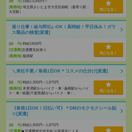
[給 与]
日給13,000円～
[勤務地]
埼玉県さいたま市大宮区錦町（最寄り駅：
気になる！
大宮駅）
座り仕事！給与即払いOK！高時給！平日休み！ガラ
ス製品の検査[派遣]
[給 与]
時給1600円
[交通費]
交通費支給有り
気になる！
[勤務地]
籠原駅
＼来社不要／単発1日OK＊コスメの仕分け[派遣]
[給 与]
時給1,300円～1,875円
[勤務地]
木更津駅からバイク・車
/
巌根駅からバイ
気になる！
ク・車
/
祇園(千葉県)駅からバイク・車
/
…
《単発1日OK！日払い可》＊DMのモクモクシール貼
り[派遣]
[給 与]
時給1,500円～1,875円
[交通費]
■ 交通費規定内支給 ※派遣先による