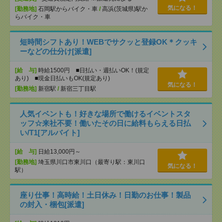
気になる！
[勤務地]
石岡駅からバイク・車
/
高浜(茨城県)駅か
らバイク・車
短時間シフトあり！WEBでサクッと登録OK＊クッキ
ーなどの仕分け[派遣]
[給 与]
時給1500円 ■日払い・週払いOK！(規定
あり) ■現金日払いもOK(規定あり)
気になる！
[勤務地]
新宿駅
/
新宿三丁目駅
人気イベントも！好きな場所で働けるイベントスタ
ッフ☆来社不要！働いたその日に給料もらえる日払
い/T1[アルバイト]
[給 与]
日給13,000円～
[勤務地]
埼玉県川口市東川口（最寄り駅：東川口
気になる！
駅）
座り仕事！高時給！土日休み！日勤のお仕事！製品
の封入・梱包[派遣]