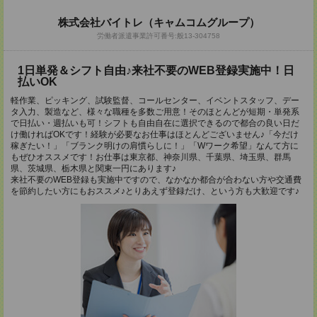
株式会社バイトレ（キャムコムグループ）
労働者派遣事業許可番号:般13-304758
1日単発＆シフト自由♪来社不要のWEB登録実施中！日
払いOK
軽作業、ピッキング、試験監督、コールセンター、イベントスタッフ、デー
タ入力、製造など、様々な職種を多数ご用意！そのほとんどが短期・単発系
で日払い・週払いも可！シフトも自由自在に選択できるので都合の良い日だ
け働ければOKです！経験が必要なお仕事はほとんどございません♪「今だけ
稼ぎたい！」「ブランク明けの肩慣らしに！」「Wワーク希望」なんて方に
もぜひオススメです！お仕事は東京都、神奈川県、千葉県、埼玉県、群馬
県、茨城県、栃木県と関東一円にあります♪
来社不要のWEB登録も実施中ですので、なかなか都合が合わない方や交通費
を節約したい方にもおススメ♪とりあえず登録だけ、という方も大歓迎です♪