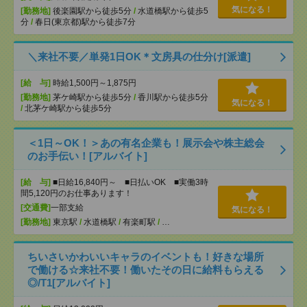
気になる！
[勤務地]
後楽園駅から徒歩5分
/
水道橋駅から徒歩5
分
/
春日(東京都)駅から徒歩7分
＼来社不要／単発1日OK＊文房具の仕分け[派遣]
[給 与]
時給1,500円～1,875円
[勤務地]
茅ケ崎駅から徒歩5分
/
香川駅から徒歩5分
気になる！
/
北茅ケ崎駅から徒歩5分
＜1日～OK！＞あの有名企業も！展示会や株主総会
のお手伝い！[アルバイト]
[給 与]
■日給16,840円～ ■日払いOK ■実働3時
間5,120円のお仕事あります！
[交通費]
一部支給
気になる！
[勤務地]
東京駅
/
水道橋駅
/
有楽町駅
/
…
ちいさいかわいいキャラのイベントも！好きな場所
で働ける☆来社不要！働いたその日に給料もらえる
◎/T1[アルバイト]