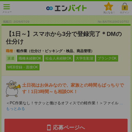
0
メニュー
気になる！
ログイン
掲載日 :2026
/
07
/
29
No.BAIT8110421GT02
【1日～】スマホから3分で登録完了＊DMの
仕分け
職種：
軽作業（仕分け・ピッキング・検品、商品管理）
派遣
職種未経験OK
社会人未経験OK
大学生歓迎
ブランクOK
WEB登録・面接OK
土日祝はお休みなので、家族との時間もばっちりで
す！1日3時間～も相談OK！
＜PC作業なし！サクッと働けるオフィスでの軽作業！＞ファイル
...
もっとみる
応募ページへ