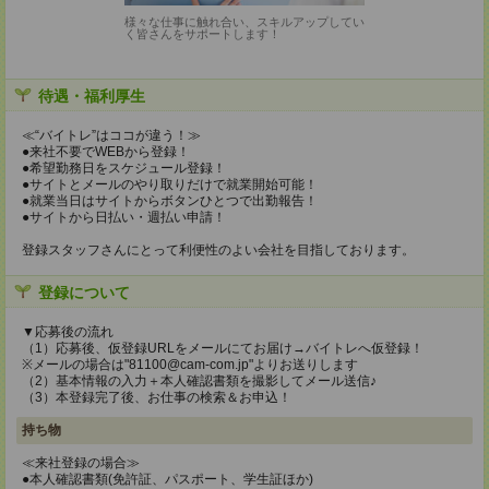
様々な仕事に触れ合い、スキルアップしてい
く皆さんをサポートします！
待遇・福利厚生
≪“バイトレ”はココが違う！≫
●来社不要でWEBから登録！
●希望勤務日をスケジュール登録！
●サイトとメールのやり取りだけで就業開始可能！
●就業当日はサイトからボタンひとつで出勤報告！
●サイトから日払い・週払い申請！
登録スタッフさんにとって利便性のよい会社を目指しております。
登録について
▼応募後の流れ
（1）応募後、仮登録URLをメールにてお届け→バイトレへ仮登録！
※メールの場合は"81100@cam-com.jp"よりお送りします
（2）基本情報の入力＋本人確認書類を撮影してメール送信♪
（3）本登録完了後、お仕事の検索＆お申込！
持ち物
≪来社登録の場合≫
●本人確認書類(免許証、パスポート、学生証ほか)