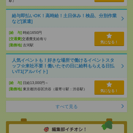
駅）
給与即払いOK！高時給！土日休み！検品、分別作業
など[派遣]
[給 与]
時給1650円
[交通費]
交通費支給有り
気になる！
[勤務地]
古河駅
人気イベントも！好きな場所で働けるイベントスタ
ッフ☆来社不要！働いたその日に給料もらえる日払
い/T1[アルバイト]
[給 与]
日給13,000円～
[勤務地]
東京都渋谷区渋谷（最寄り駅：渋谷駅）
気になる！
すべて見る