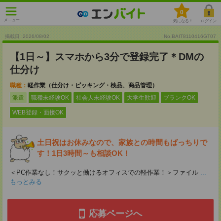
0
メニュー
気になる！
ログイン
掲載日 :2026
/
08
/
02
No.BAIT8110416GT07
【1日～】スマホから3分で登録完了＊DMの
仕分け
職種：
軽作業（仕分け・ピッキング・検品、商品管理）
派遣
職種未経験OK
社会人未経験OK
大学生歓迎
ブランクOK
WEB登録・面接OK
土日祝はお休みなので、家族との時間もばっちりで
す！1日3時間～も相談OK！
＜PC作業なし！サクッと働けるオフィスでの軽作業！＞ファイル
...
もっとみる
応募ページへ