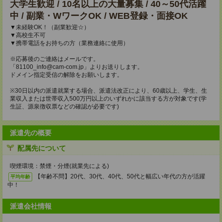
大学生歓迎 / 10名以上の大量募集 / 40～50代活躍
中 / 副業・WワークOK / WEB登録・面接OK
▼未経験OK！（副業歓迎☆）
▼高校生不可
▼携帯電話をお持ちの方（業務連絡に使用）
※応募後のご連絡はメールです。
「81100_info@cam-com.jp」よりお送りします。
ドメイン指定受信の解除をお願いします。
※30日以内の派遣就業する場合、派遣法改正により、60歳以上、学生、生
業収入または世帯収入500万円以上のいずれかに該当する方が対象です(学
生証、源泉徴収票などの確認が必要です)
派遣先の概要
配属先について
喫煙環境：禁煙・分煙(就業先による)
【年齢不問】20代、30代、40代、50代と幅広い年代の方が活躍
平均年齢
中！
派遣会社情報