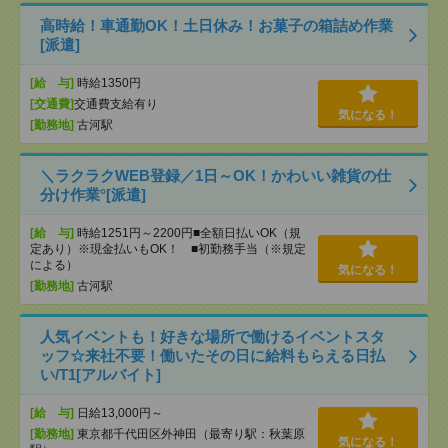
高時給！車通勤OK！土日休み！お菓子の箱詰め作業
[派遣]
[給 与]
時給1350円
[交通費]
交通費支給有り
気になる！
[勤務地]
古河駅
＼ラクラクWEB登録／1日～OK！かわいい雑貨の仕
分け作業°[派遣]
[給 与]
時給1251円～2200円■全額日払いOK（規
定あり）※現金払いもOK！ ■初勤務手当（※規定
による）
気になる！
[勤務地]
古河駅
人気イベントも！好きな場所で働けるイベントスタ
ッフ☆来社不要！働いたその日に給料もらえる日払
い/T1[アルバイト]
[給 与]
日給13,000円～
[勤務地]
東京都千代田区外神田（最寄り駅：秋葉原
気になる！