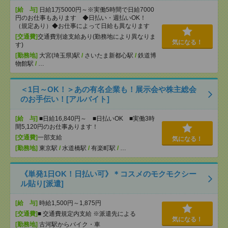
[給 与]
日給1万5000円～※実働5時間で日給7000
円のお仕事もあります ◆日払い・週払いOK！
（規定あり）◆お仕事によって日給も異なります
[交通費]
交通費別途支給あり(勤務地により異なりま
気になる！
す)
[勤務地]
大宮(埼玉県)駅
/
さいたま新都心駅
/
鉄道博
物館駅
/
…
＜1日～OK！＞あの有名企業も！展示会や株主総会
のお手伝い！[アルバイト]
[給 与]
■日給16,840円～ ■日払いOK ■実働3時
間5,120円のお仕事あります！
[交通費]
一部支給
気になる！
[勤務地]
東京駅
/
水道橋駅
/
有楽町駅
/
…
《単発1日OK！日払い可》＊コスメのモクモクシー
ル貼り[派遣]
[給 与]
時給1,500円～1,875円
[交通費]
■ 交通費規定内支給 ※派遣先による
気になる！
[勤務地]
古河駅からバイク・車