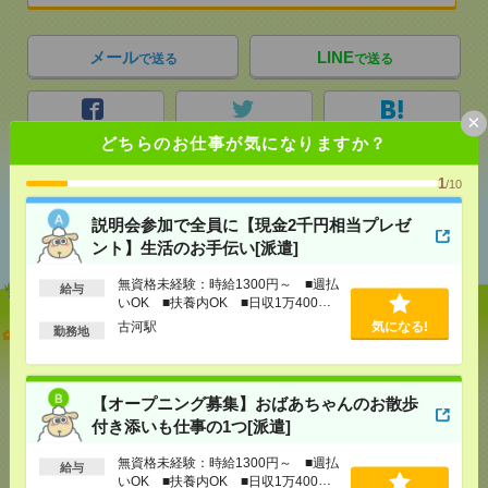
メール
LINE
で送る
で送る
×
シェア
ツイート
ブックマーク
どちらのお仕事が気になりますか？
1
/10
あなたの閲覧履歴からの
説明会参加で全員に【現金2千円相当プレゼ
おすすめ
ント】生活のお手伝い[派遣]
無資格未経験：時給1300円～ ■週払
給与
いOK ■扶養内OK ■日収1万400円
以上
古河駅
気になる!
説明会参加で全員に【現金2千円相当プレゼント】生
勤務地
活のお手伝い[派遣]
[給 与]
無資格未経験：時給1300円～ ■週払い
【オープニング募集】おばあちゃんのお散歩
OK ■扶養内OK ■日収1万400円以上
付き添いも仕事の1つ[派遣]
[交通費]
交通費全額支給（ガソリン代もOK！）
気になる！
[勤務地]
古河駅
無資格未経験：時給1300円～ ■週払
給与
いOK ■扶養内OK ■日収1万400円