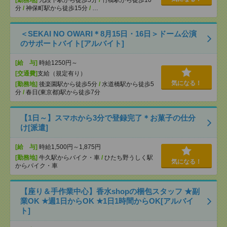
[勤務地]
九段下駅から徒歩5分
/
竹橋駅から徒歩10
分
/
神保町駅から徒歩15分
/
…
＜SEKAI NO OWARI＊8月15日・16日＞ドーム公演
のサポートバイト[アルバイト]
[給 与]
時給1250円～
[交通費]
支給（規定有り）
気になる！
[勤務地]
後楽園駅から徒歩5分
/
水道橋駅から徒歩5
分
/
春日(東京都)駅から徒歩7分
【1日～】スマホから3分で登録完了＊お菓子の仕分
け[派遣]
[給 与]
時給1,500円～1,875円
[勤務地]
牛久駅からバイク・車
/
ひたち野うしく駅
気になる！
からバイク・車
【座り＆手作業中心】香水shopの梱包スタッフ ★副
業OK ★週1日からOK ★1日1時間からOK[アルバイ
ト]