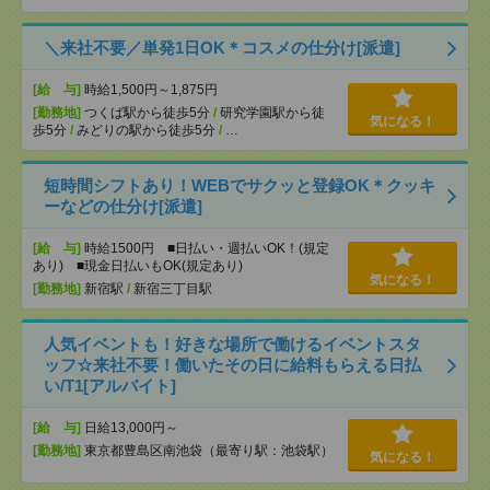
＼来社不要／単発1日OK＊コスメの仕分け[派遣]
[給 与]
時給1,500円～1,875円
[勤務地]
つくば駅から徒歩5分
/
研究学園駅から徒
気になる！
歩5分
/
みどりの駅から徒歩5分
/
…
短時間シフトあり！WEBでサクッと登録OK＊クッキ
ーなどの仕分け[派遣]
[給 与]
時給1500円 ■日払い・週払いOK！(規定
あり) ■現金日払いもOK(規定あり)
気になる！
[勤務地]
新宿駅
/
新宿三丁目駅
人気イベントも！好きな場所で働けるイベントスタ
ッフ☆来社不要！働いたその日に給料もらえる日払
い/T1[アルバイト]
[給 与]
日給13,000円～
[勤務地]
東京都豊島区南池袋（最寄り駅：池袋駅）
気になる！