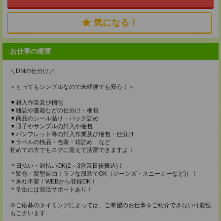
気になる！
お仕事の概要
＼DMの仕分け／
＜とってもシンプルなので未経験でも安心！＞
▼封入作業及び梱包
▼雑誌や書籍などの仕分け・梱包
▼商品のシール貼り・パック詰め
▼冊子やサンプルの封入や梱包
▼パンフレット等の封入作業及び梱包・仕分け
▼ラベルの検品・包装・箱詰め など
初めての方でもスグに覚えて活躍できますよ！
＊日払い・週払いOK(2～3営業日後振込)！
＊髪色・髪型自由！ラフな服装でOK（ジーンズ・スニーカーなど)）！
＊来社不要！WEBから登録OK！
＊学生には就活サポートあり！
※ご応募のタイミングによっては、ご希望のお仕事をご紹介できない可能性
もございます