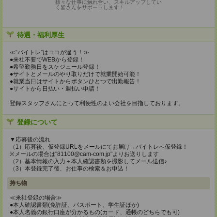
様々な仕事に触れ合い、スキルアップしてい
く皆さんをサポートします！
待遇・福利厚生
≪“バイトレ”はココが違う！≫
●来社不要でWEBから登録！
●希望勤務日をスケジュール登録！
●サイトとメールのやり取りだけで就業開始可能！
●就業当日はサイトからボタンひとつで出勤報告！
●サイトから日払い・週払い申請！
登録スタッフさんにとって利便性のよい会社を目指しております。
登録について
▼応募後の流れ
（1）応募後、仮登録URLをメールにてお届け→バイトレへ仮登録！
※メールの場合は"81100@cam-com.jp"よりお送りします
（2）基本情報の入力＋本人確認書類を撮影してメール送信♪
（3）本登録完了後、お仕事の検索＆お申込！
持ち物
≪来社登録の場合≫
●本人確認書類(免許証、パスポート、学生証ほか)
●本人名義の銀行口座が分かるもの(カード、通帳のどちらでも可)