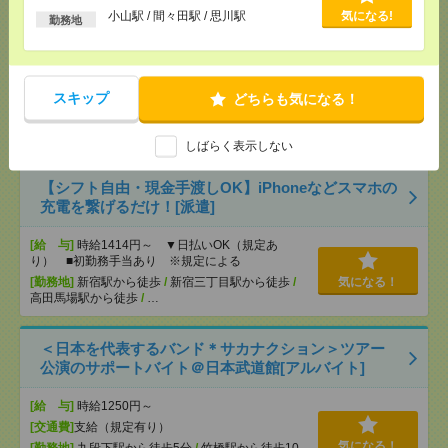
以上
小山駅 / 間々田駅 / 思川駅
気になる!
【オープニング募集】おばあちゃんのお散歩付き添
勤務地
いも仕事の1つ[派遣]
[給 与]
無資格未経験：時給1300円～ ■週払い
OK ■扶養内OK ■日収1万400円以上
スキップ
どちらも気になる！
[交通費]
交通費全額支給（ガソリン代もOK！）
気になる！
[勤務地]
小山駅
/
間々田駅
/
思川駅
しばらく表示しない
【シフト自由・現金手渡しOK】iPhoneなどスマホの
充電を繋げるだけ！[派遣]
[給 与]
時給1414円～ ▼日払いOK（規定あ
り） ■初勤務手当あり ※規定による
[勤務地]
新宿駅から徒歩
/
新宿三丁目駅から徒歩
/
気になる！
高田馬場駅から徒歩
/
…
＜日本を代表するバンド＊サカナクション＞ツアー
公演のサポートバイト＠日本武道館[アルバイト]
[給 与]
時給1250円～
[交通費]
支給（規定有り）
気になる！