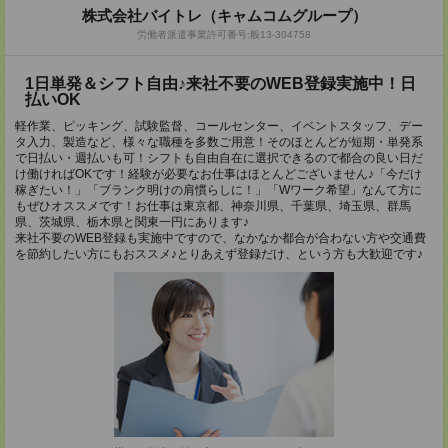
株式会社バイトレ（キャムコムグループ）
労働者派遣事業許可番号:般13-304758
1日単発＆シフト自由♪来社不要のWEB登録実施中！日
払いOK
軽作業、ピッキング、試験監督、コールセンター、イベントスタッフ、デー
タ入力、製造など、様々な職種を多数ご用意！そのほとんどが短期・単発系
で日払い・週払いも可！シフトも自由自在に選択できるので都合の良い日だ
け働ければOKです！経験が必要なお仕事はほとんどございません♪「今だけ
稼ぎたい！」「ブランク明けの肩慣らしに！」「Wワーク希望」なんて方に
もぜひオススメです！お仕事は東京都、神奈川県、千葉県、埼玉県、群馬
県、茨城県、栃木県と関東一円にあります♪
来社不要のWEB登録も実施中ですので、なかなか都合が合わない方や交通費
を節約したい方にもおススメ♪とりあえず登録だけ、という方も大歓迎です♪