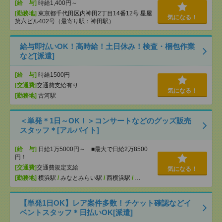
[給 与]
時給1,400円～
[勤務地]
東京都千代田区内神田2丁目14番12号 星屋
気になる！
第六ビル402号（最寄り駅：神田駅）
給与即払いOK！高時給！土日休み！検査・梱包作業
など[派遣]
[給 与]
時給1500円
[交通費]
交通費支給有り
気になる！
[勤務地]
古河駅
＜単発＊1日～OK！＞コンサートなどのグッズ販売
スタッフ＊[アルバイト]
[給 与]
日給1万5000円～ ■最大で日給2万8500
円！
[交通費]
交通費規定支給
気になる！
[勤務地]
横浜駅
/
みなとみらい駅
/
西横浜駅
/
…
【単発1日OK】レア案件多数！チケット確認などイ
ベントスタッフ＊日払いOK[派遣]