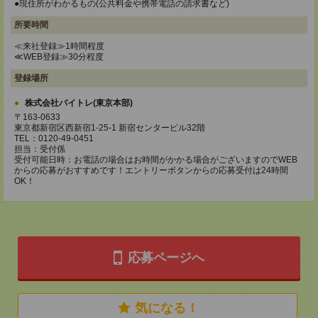
●現住所がわかるもの(公共料金や携帯電話の請求書など)
所要時間
≪来社登録≫1時間程度
≪WEB登録≫30分程度
登録場所
株式会社バイトレ(東京本部)
〒163-0633
東京都新宿区西新宿1-25-1 新宿センタービル32階
TEL：0120-49-0451
担当：受付係
受付可能日時：お電話の場合はお時間がかかる場合がございますのでWEB
からの応募がおすすめです！エントリーボタンからの応募受付は24時間
OK！
応募ページへ
気になる！