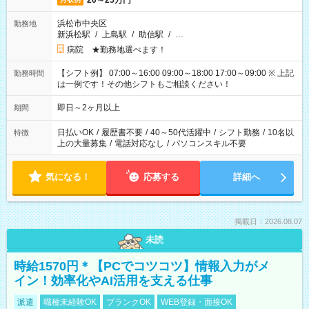
20～25万円
浜松市中央区
勤務地
新浜松駅
/
上島駅
/
助信駅
/
…
病院 ★勤務地選べます！
【シフト例】 07:00～16:00 09:00～18:00 17:00～09:00 ※ 上記
勤務時間
は一例です！その他シフトもご相談ください！
即日～2ヶ月以上
期間
日払いOK
/
履歴書不要
/
40～50代活躍中
/
シフト勤務
/
10名以
特徴
上の大量募集
/
電話対応なし
/
パソコンスキル不要
気になる！
応募する
詳細へ
掲載日：2026.08.07
未読
時給1570円＊【PCでコツコツ】情報入力がメ
イン！効率化やAI活用を支える仕事
派遣
職種未経験OK
ブランクOK
WEB登録・面接OK