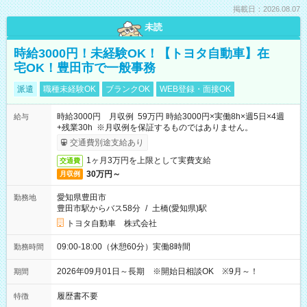
掲載日：2026.08.07
未読
時給3000円！未経験OK！【トヨタ自動車】在
宅OK！豊田市で一般事務
派遣
職種未経験OK
ブランクOK
WEB登録・面接OK
時給3000円 月収例 59万円 時給3000円×実働8h×週5日×4週
給与
+残業30h ※月収例を保証するものではありません。
交通費別途支給あり
1ヶ月3万円を上限として実費支給
交通費
30万円～
月収例
愛知県豊田市
勤務地
豊田市駅からバス58分
/
土橋(愛知県)駅
トヨタ自動車 株式会社
09:00-18:00（休憩60分）実働8時間
勤務時間
2026年09月01日～長期 ※開始日相談OK ※9月～！
期間
履歴書不要
特徴