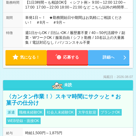
【1日3時間～も相談OK!】 ＜シフト例＞ 9:00～12:00 12:00～
勤務時間
17:00 17:00～22:00 18:00～21:00 など こちら以外の時間帯も
お気軽にご相談ください！
単発1日～！ ★勤務開始日や期間はお気軽にご相談くださ
期間
い！ ＃8月～ ＃9月～
週1日からOK
/
日払いOK
/
履歴書不要
/
40～50代活躍中
/
副
特徴
業・WワークOK
/
服装自由
/
シフト勤務
/
10名以上の大量募
集
/
電話対応なし
/
パソコンスキル不要
気になる！
応募する
詳細へ
掲載日：2026.08.07
未読
〈カンタン作業！〉スキマ時間にサクッと＊お
菓子の仕分け
派遣
職種未経験OK
社会人未経験OK
大学生歓迎
ブランクOK
WEB登録・面接OK
時給1,500円～1,875円
給与