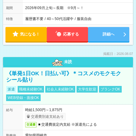
2026年09月上旬～長期 ※9月～！
期間
履歴書不要
/
40～50代活躍中
/
服装自由
特徴
気になる！
応募する
詳細へ
掲載日：2026.08.07
未読
《単発1日OK！日払い可》＊コスメのモクモク
シール貼り
派遣
職種未経験OK
社会人未経験OK
大学生歓迎
ブランクOK
WEB登録・面接OK
時給1,500円～1,875円
給与
交通費別途支給あり
■ 交通費規定内支給 ※派遣先による
交通費
愛知県岡崎市
勤務地