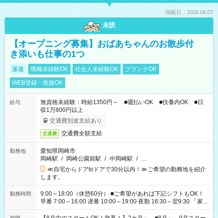
掲載日：2026.08.07
未読
【オープニング募集】おばあちゃんのお散歩付
き添いも仕事の1つ
派遣
職種未経験OK
社会人未経験OK
ブランクOK
WEB登録・面接OK
無資格未経験：時給1350円～ ■週払いOK ■扶養内OK ■日
給与
収1万800円以上
交通費別途支給あり
交通費全額支給
交通費
愛知県岡崎市
勤務地
岡崎駅
/
岡崎公園前駅
/
中岡崎駅
/
…
≪自宅からドアtoドアで30分以内！≫ご希望の勤務地を紹介
します。
9:00～18:00（休憩60分） ■ご希望があれば下記シフトもOK！
勤務時間
早番 7:00～16:00 遅番 10:00～19:00 夜勤 16:30～翌9:30 「家族
と休みを合わせたい」 「余裕を持って夕飯の準備がしたい」
「できれば残業はしたくない」 など、ご希望を教えてください