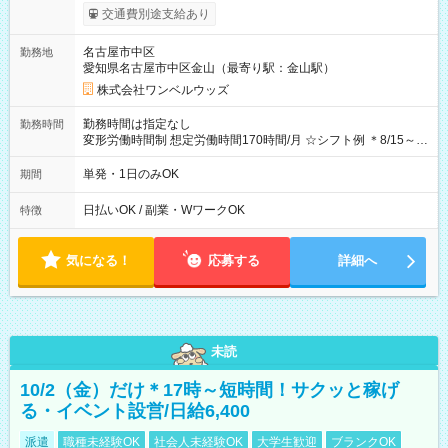
支給！ ※往復500円以内の方は自己負担となります ★日払い
交通費別途支給あり
OK！（規定あり） ┗働いたその日に現金GET♪ お仕事後はコン
ビニATMから 日払い分を引き落とせます！ 【試用期間】試用
名古屋市中区
勤務地
期間なし
愛知県名古屋市中区金山（最寄り駅：金山駅）
株式会社ワンベルウッズ
勤務時間は指定なし
勤務時間
変形労働時間制 想定労働時間170時間/月 ☆シフト例 ＊8/15～
10/26 全日共通 08：00～12：00 17：00～21：00 ＊8/31
～9/19のみ下記シフトもあります！ 12：00～16：00 ＊9/6～
単発・1日のみOK
期間
10/6、10/11～26のみ下記シフトもあります！ 07：00～11：
00
日払いOK / 副業・WワークOK
特徴
気になる！
応募する
詳細へ
未読
10/2（金）だけ＊17時～短時間！サクッと稼げ
る・イベント設営/日給6,400
派遣
職種未経験OK
社会人未経験OK
大学生歓迎
ブランクOK