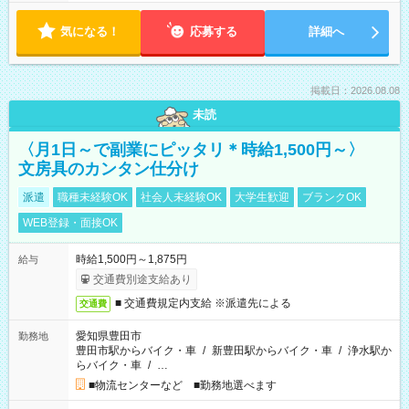
気になる！
応募する
詳細へ
掲載日：2026.08.08
未読
〈月1日～で副業にピッタリ＊時給1,500円～〉
文房具のカンタン仕分け
派遣
職種未経験OK
社会人未経験OK
大学生歓迎
ブランクOK
WEB登録・面接OK
時給1,500円～1,875円
給与
交通費別途支給あり
■ 交通費規定内支給 ※派遣先による
交通費
愛知県豊田市
勤務地
豊田市駅からバイク・車
/
新豊田駅からバイク・車
/
浄水駅か
らバイク・車
/
…
■物流センターなど ■勤務地選べます