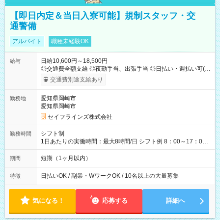
【即日内定＆当日入寮可能】規制スタッフ・交
通警備
アルバイト
職種未経験OK
日給10,600円～18,500円
給与
◎交通費全額支給 ◎夜勤手当、出張手当 ◎日払い・週払い可(希
望者／条件有) ＜月収例＞ 日給10,600円×22日稼働＝23.5万円/
交通費別途支給あり
月 ◎自分のぺースで勤務可能 週2～OK！あなたの働き方と相談
します♪ ダブルワークも可能です☺ 【試用期間】試用期間あり
愛知県岡崎市
勤務地
試用期間の長さ：3ヶ月 雇用形態、給与は本採用時と同じです。
愛知県岡崎市
セイフラインズ株式会社
シフト制
勤務時間
1日あたりの実働時間：最大8時間/日 シフト例 8：00～17：00
21：00～6：00 ※現場によっては多少時間は前後します ▶残業
ほとんどなし！ ▶時間より早く終わることの方が多いと思いま
短期（1ヶ月以内）
期間
す。現場によっては午前中で終わってしまう場合も。その場合
も日給は同額支給！
日払いOK / 副業・WワークOK / 10名以上の大量募集
特徴
気になる！
応募する
詳細へ