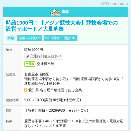
掲載日：2026.08.08
未読
時給1900円！【アジア競技大会】競技会場での
設営サポート／大量募集
派遣
職種未経験OK
WEB登録・面接OK
時給1900円
給与
交通費別途支給あり
交通費支給
交通費
名古屋市瑞穂区
勤務地
瑞穂運動場東駅から徒歩7分
/
瑞穂運動場西駅から徒歩10分
/
新瑞橋駅から徒歩10分
愛知県 名古屋市瑞穂区にある企業
9:00～18:00(実働:8時間) (休憩60分)
勤務時間
【急募】即日～2026/9/30 ★8月～OK！
期間
履歴書不要
/
40～50代活躍中
/
10名以上の大量募集
/
電話対応
特徴
なし
/
パソコンスキル不要