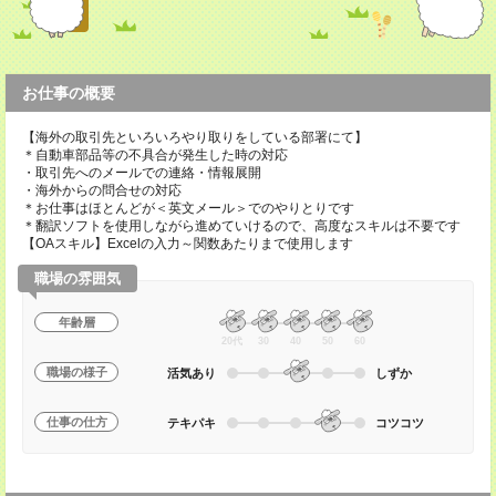
お仕事の概要
【海外の取引先といろいろやり取りをしている部署にて】
＊自動車部品等の不具合が発生した時の対応
・取引先へのメールでの連絡・情報展開
・海外からの問合せの対応
＊お仕事はほとんどが＜英文メール＞でのやりとりです
＊翻訳ソフトを使用しながら進めていけるので、高度なスキルは不要です
【OAスキル】Excelの入力～関数あたりまで使用します
職場の雰囲気
年齢層
20代
30
40
50
60
職場の様子
活気あり
しずか
仕事の仕方
テキパキ
コツコツ