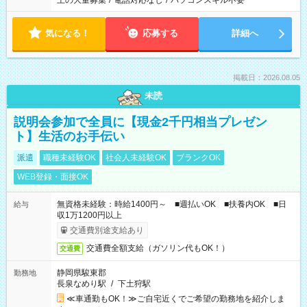
上の大量募集
/
電話対応なし
/
パソコンスキル不要
気になる！
応募する
詳細へ
掲載日：2026.08.05
未読
説明会参加で全員に【現金2千円相当プレゼン
ト】生活のお手伝い
派遣
職種未経験OK
社会人未経験OK
ブランクOK
WEB登録・面接OK
無資格未経験：時給1400円～ ■週払いOK ■扶養内OK ■日
給与
収1万1200円以上
交通費別途支給あり
交通費全額支給（ガソリン代もOK！）
交通費
静岡県駿東郡
勤務地
長泉なめり駅
/
下土狩駅
≪車通勤もOK！≫ご自宅近くでご希望の勤務地を紹介しま