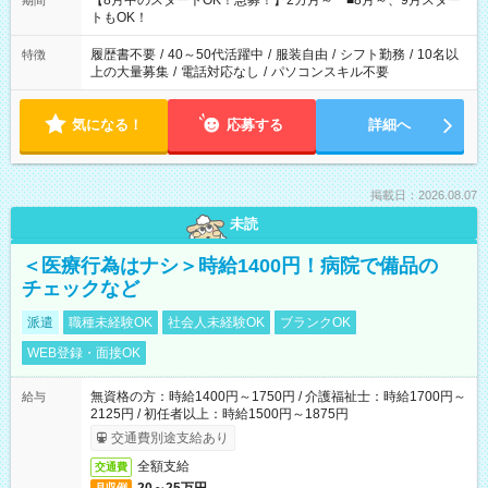
【8月中のスタートOK！急募！】2カ月～ ■8月～、9月スター
期間
ね。 ※Wワーク希望の方へ 今ご覧のお仕事で希望する勤務時間
トもOK！
と、もう1つのお仕事の勤務時間。 合計で週40時間を超える場
合は応募できません。
履歴書不要
/
40～50代活躍中
/
服装自由
/
シフト勤務
/
10名以
特徴
上の大量募集
/
電話対応なし
/
パソコンスキル不要
気になる！
応募する
詳細へ
掲載日：2026.08.07
未読
＜医療行為はナシ＞時給1400円！病院で備品の
チェックなど
派遣
職種未経験OK
社会人未経験OK
ブランクOK
WEB登録・面接OK
無資格の方：時給1400円～1750円 / 介護福祉士：時給1700円～
給与
2125円 / 初任者以上：時給1500円～1875円
交通費別途支給あり
全額支給
交通費
月収例