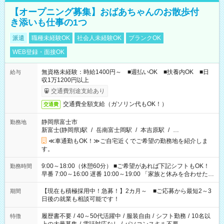
【オープニング募集】おばあちゃんのお散歩付
き添いも仕事の1つ
派遣
職種未経験OK
社会人未経験OK
ブランクOK
WEB登録・面接OK
無資格未経験：時給1400円～ ■週払いOK ■扶養内OK ■日
給与
収1万1200円以上
交通費別途支給あり
交通費全額支給（ガソリン代もOK！）
交通費
静岡県富士市
勤務地
新富士(静岡県)駅
/
岳南富士岡駅
/
本吉原駅
/
…
≪車通勤もOK！≫ご自宅近くでご希望の勤務地を紹介しま
す。
9:00～18:00（休憩60分） ■ご希望があれば下記シフトもOK！
勤務時間
早番 7:00～16:00 遅番 10:00～19:00 「家族と休みを合わせた
い」 「余裕を持って夕飯の準備がしたい」 「できれば残業はし
たくない」 など、ご希望を教えてくださいね。 ※Wワーク希望
【現在も積極採用中！急募！】2カ月～ ■ご応募から最短2～3
期間
の方へ 今ご覧のお仕事で希望する勤務時間と、もう1つのお仕事
日後の就業も相談可能です！
の勤務時間。 合計で週40時間を超える場合は応募できません。
履歴書不要
/
40～50代活躍中
/
服装自由
/
シフト勤務
/
10名以
特徴