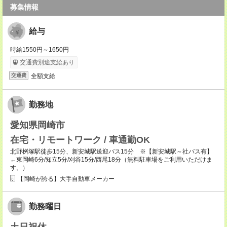
募集情報
給与
時給1550円～1650円
交通費別途支給あり
全額支給
交通費
勤務地
愛知県岡崎市
在宅・リモートワーク / 車通勤OK
北野桝塚駅徒歩15分、新安城駅送迎バス15分 ※【新安城駅～社バス有】
←東岡崎6分/知立5分/刈谷15分/西尾18分（無料駐車場をご利用いただけま
す。）
【岡崎が誇る】大手自動車メーカー
勤務曜日