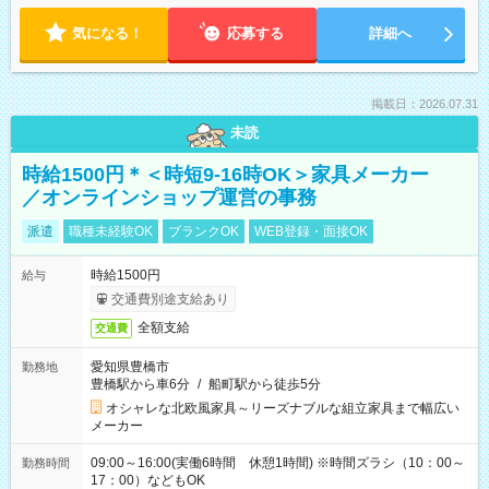
気になる！
応募する
詳細へ
掲載日：2026.07.31
未読
時給1500円＊＜時短9-16時OK＞家具メーカー
／オンラインショップ運営の事務
派遣
職種未経験OK
ブランクOK
WEB登録・面接OK
時給1500円
給与
交通費別途支給あり
全額支給
交通費
愛知県豊橋市
勤務地
豊橋駅から車6分
/
船町駅から徒歩5分
オシャレな北欧風家具～リーズナブルな組立家具まで幅広い
メーカー
09:00～16:00(実働6時間 休憩1時間) ※時間ズラシ（10：00～
勤務時間
17：00）などもOK