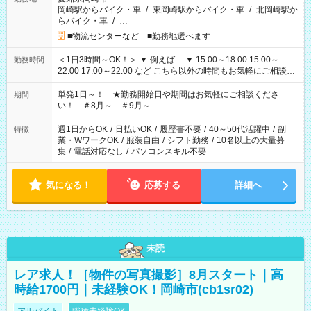
岡崎駅からバイク・車
/
東岡崎駅からバイク・車
/
北岡崎駅か
らバイク・車
/
…
■物流センターなど ■勤務地選べます
＜1日3時間～OK！＞ ▼ 例えば… ▼ 15:00～18:00 15:00～
勤務時間
22:00 17:00～22:00 など こちら以外の時間もお気軽にご相談く
ださい！
単発1日～！ ★勤務開始日や期間はお気軽にご相談くださ
期間
い！ ＃8月～ ＃9月～
週1日からOK
/
日払いOK
/
履歴書不要
/
40～50代活躍中
/
副
特徴
業・WワークOK
/
服装自由
/
シフト勤務
/
10名以上の大量募
集
/
電話対応なし
/
パソコンスキル不要
気になる！
応募する
詳細へ
未読
レア求人！［物件の写真撮影］8月スタート｜高
時給1700円｜未経験OK！岡崎市(cb1sr02)