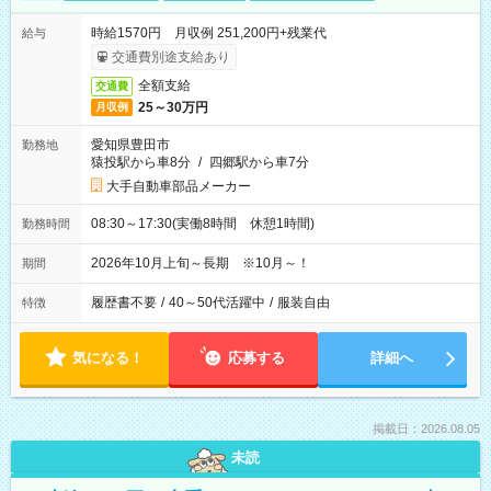
時給1570円 月収例 251,200円+残業代
給与
交通費別途支給あり
全額支給
交通費
25～30万円
月収例
愛知県豊田市
勤務地
猿投駅から車8分
/
四郷駅から車7分
大手自動車部品メーカー
08:30～17:30(実働8時間 休憩1時間)
勤務時間
2026年10月上旬～長期 ※10月～！
期間
履歴書不要
/
40～50代活躍中
/
服装自由
特徴
気になる！
応募する
詳細へ
掲載日：2026.08.05
未読