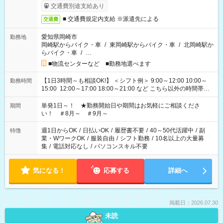
交通費別途支給あり
■ 交通費規定内支給 ※派遣先による
交通費
愛知県岡崎市
勤務地
岡崎駅からバイク・車
/
東岡崎駅からバイク・車
/
北岡崎駅か
らバイク・車
/
…
■物流センターなど ■勤務地選べます
【1日3時間～も相談OK!】 ＜シフト例＞ 9:00～12:00 10:00～
勤務時間
15:00 12:00～17:00 18:00～21:00 など こちら以外の時間帯も
お気軽にご相談ください！
単発1日～！ ★勤務開始日や期間はお気軽にご相談くださ
期間
い！ ＃8月～ ＃9月～
週1日からOK
/
日払いOK
/
履歴書不要
/
40～50代活躍中
/
副
特徴
業・WワークOK
/
服装自由
/
シフト勤務
/
10名以上の大量募
集
/
電話対応なし
/
パソコンスキル不要
気になる！
応募する
詳細へ
掲載日：2026.07.30
未読