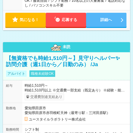
OK
/
服装自由
/
シフト勤務
/
10名以上の大量募集
/
電話対応な
し
/
パソコンスキル不要
気になる！
応募する
詳細へ
未読
【無資格でも時給1,510円～】見守りヘルパー✨
訪問介護（週1日から／日勤のみ） /Ja
アルバイト
職種未経験OK
時給1,510円～
給与
時給1,510円以上 ※交通費一部支給（既定あり） ※経験・能力を
考慮して決定します 【収入例】 週1回勤務の場合：1,510円×8時
交通費別途支給あり
間×4回=4万8,320円 週3回勤務の場合：1,510円×8時間×12回
=14万4,960円 週5回勤務の場合：1,510円×8時間×20回=24万
愛知県田原市
勤務地
1,600円 【試用期間】試用期間あり 試用期間の長さ：2ヶ月
愛知県田原市赤羽根町天神（最寄り駅：三河田原駅）
※ 雇用形態と給与に、本採用時と異なる部分があります。 雇用
形態：本採用時と同じです。 給与：時給 1,140円以上
ユースタイルラボラトリー株式会社
シフト制
勤務時間