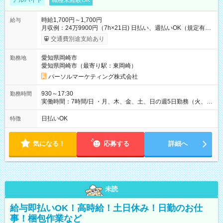
アルバイト
職種未経験OK
時給1,700円～1,700円
給与
月収例：24万9900円（7h×21日) 日払い、週払いOK（規定有
り） 【試用期間】試用期間なし
交通費別途支給あり
愛知県岡崎市
勤務地
愛知県岡崎市（最寄り駅：東岡崎）
パーソルマーケティング株式会社
930～17:30
勤務時間
実働時間：7時間/日 ・月、木、金、土、日の週5日勤務（火、水
は固定休です／夏季、年末年始等、長期休暇有り！） ・ワンシ
フト！ 残業ほぼナシ（0～5h/月）
日払いOK
特徴
気になる！
応募する
詳細へ
未読
給与即払いOK！高時給！土日休み！日勤のお仕
事！梱包作業など