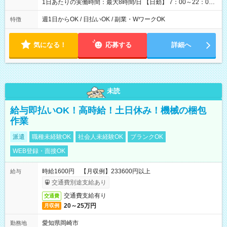
1日あたりの実働時間：最大8時間/日 【日勤】 7：00～22：00
の間で8時間勤務（休憩時間は法定通り） ※週1日～OK ／ 夜勤
なし ＊＊ 勤務時間例 ＊＊ ■8時から17時 ■9時から18時 ■10
週1日からOK / 日払いOK / 副業・WワークOK
特徴
時から19時 ■12時から21時 など ※訪問先により変動 ※曜日固
定（毎週同じ曜日勤務）
気になる！
応募する
詳細へ
未読
給与即払いOK！高時給！土日休み！機械の梱包
作業
派遣
職種未経験OK
社会人未経験OK
ブランクOK
WEB登録・面接OK
時給1600円 【月収例】233600円以上
給与
交通費別途支給あり
交通費支給有り
交通費
20～25万円
月収例
愛知県岡崎市
勤務地