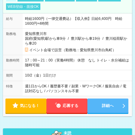
WEB登録・面接OK
時給1600円（一律交通費込）【収入例】日給6,400円 時給
給与
1600円×4時間
愛知県豊川市
勤務地
国府(愛知県)駅から車9分
/
豊川駅から車19分
/
豊川稲荷駅か
ら車20
イベント会場で設営（勤務地：愛知県豊川市白鳥町）
17：00～21：00（実働4時間） 休憩 なし トイレ・水分補給は
勤務時間
随時可能
10/2（金）1日だけ
期間
週1日からOK
/
履歴書不要
/
副業・WワークOK
/
服装自由
/
電
特徴
話対応なし
/
パソコンスキル不要
気になる！
応募する
詳細へ
未読