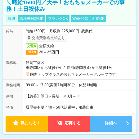
＼時給1500円／大手！おもちゃメーカーでの事
務！土日祝休み
派遣
職種未経験OK
ブランクOK
WEB登録・面接OK
時給1500円 月収例 225,000円+残業代
給与
交通費別途支給あり
全額支給
交通費
20～25万円
月収例
静岡市葵区
勤務地
東静岡駅から徒歩7分
/
長沼(静岡県)駅から徒歩1分
国内トップクラスのおもちゃメーカーグループです
09:00～17:30(実働7時間30分 休憩1時間)
勤務時間
【急募】即日～長期 ※8月～！
期間
履歴書不要
/
40～50代活躍中
/
服装自由
特徴
気になる！
応募する
詳細へ