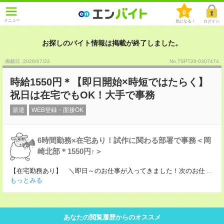
0
メニュー
気になる！
ログイン
お探しのバイト情報は掲載が終了しました。
掲載日 :2026
/
07
/
22
No.TSPT26-0307474
時給1550円＊【即日開始×時短ではたらく】
祝日は在宅でもOK！大手で事務
派遣
WEB登録・面接OK
6時間勤務×在宅あり！試作に関わる部署で事務＜岡
崎北部＊1550円↑＞
【在宅勤務あり】 ＼即日～のお仕事が入ってきました！次のお仕
...
もっとみる
あなたの閲覧履歴からのオススメ