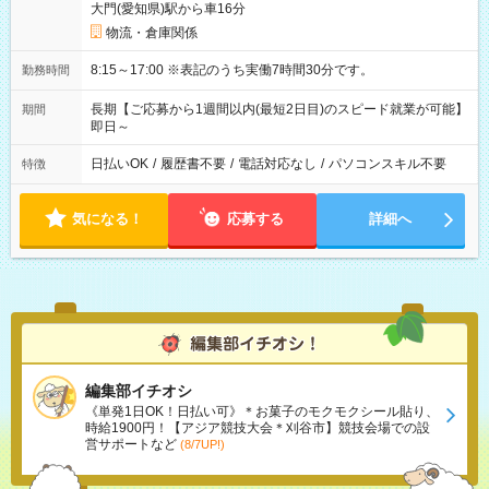
大門(愛知県)駅から車16分
物流・倉庫関係
8:15～17:00 ※表記のうち実働7時間30分です。
勤務時間
長期【ご応募から1週間以内(最短2日目)のスピード就業が可能】
期間
即日～
日払いOK
/
履歴書不要
/
電話対応なし
/
パソコンスキル不要
特徴
気になる！
応募する
詳細へ
編集部イチオシ
《単発1日OK！日払い可》＊お菓子のモクモクシール貼り、
時給1900円！【アジア競技大会＊刈谷市】競技会場での設
営サポートなど
(8/7UP!)