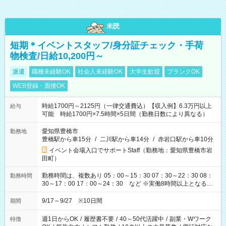
未読
短期＊イベントスタッフ/身分証チェック・手荷
物検査/日給10,200円～
派遣
職種未経験OK
社会人未経験OK
大学生歓迎
ブランクOK
WEB登録・面接OK
時給1700円～2125円（一律交通費込）【収入例】6.3万円以上
給与
可能 時給1700円×7.5時間×5日間（勤務日数により異なる）
愛知県豊橋市
勤務地
豊橋駅から車15分
/
二川駅から車14分
/
赤岩口駅から車10分
イベント会場入口でサポートStaff（勤務地：愛知県豊橋市岩
田町）
勤務時間は、複数あり 05：00～15：30 07：30～22：30 08：
勤務時間
30～17：00 17：00～24：30 など ※実働8時間以上となる勤
務もあります。 【休憩】60分+他休憩あり 交替で取得します。
安全面に配慮しこまめな休憩があります。
9/17～9/27 ※10日間
期間
週1日からOK
/
履歴書不要
/
40～50代活躍中
/
副業・Wワーク
特徴