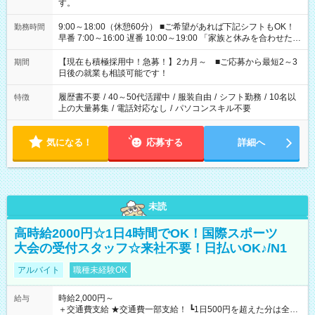
す。
9:00～18:00（休憩60分） ■ご希望があれば下記シフトもOK！
勤務時間
早番 7:00～16:00 遅番 10:00～19:00 「家族と休みを合わせた
い」 「余裕を持って夕飯の準備がしたい」 「できれば残業はし
たくない」 など、ご希望を教えてくださいね。 ※Wワーク希望
【現在も積極採用中！急募！】2カ月～ ■ご応募から最短2～3
期間
の方へ 今ご覧のお仕事で希望する勤務時間と、もう1つのお仕事
日後の就業も相談可能です！
の勤務時間。 合計で週40時間を超える場合は応募できません。
履歴書不要
/
40～50代活躍中
/
服装自由
/
シフト勤務
/
10名以
特徴
上の大量募集
/
電話対応なし
/
パソコンスキル不要
気になる！
応募する
詳細へ
未読
高時給2000円☆1日4時間でOK！国際スポーツ
大会の受付スタッフ☆来社不要！日払いOK♪/N1
アルバイト
職種未経験OK
時給2,000円～
給与
＋交通費支給 ★交通費一部支給！ ┗1日500円を超えた分は全額