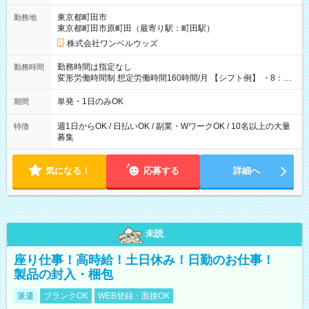
用期間なし
東京都町田市
勤務地
東京都町田市原町田（最寄り駅：町田駅）
株式会社ワンベルウッズ
勤務時間は指定なし
勤務時間
変形労働時間制 想定労働時間160時間/月 【シフト例】 ・8：00
～21：00
単発・1日のみOK
期間
週1日からOK / 日払いOK / 副業・WワークOK / 10名以上の大量
特徴
募集
気になる！
応募する
詳細へ
未読
座り仕事！高時給！土日休み！日勤のお仕事！
製品の封入・梱包
派遣
ブランクOK
WEB登録・面接OK