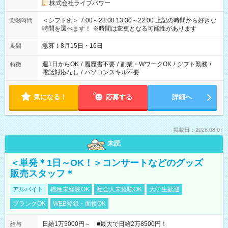
株式会社ライブパワー
＜シフト例＞ 7:00～23:00 13:30～22:00 上記の時間から好きな
勤務時間
時間を選べます！ ※時間は変更となる可能性があります
急募！8月15日・16日
期間
週1日からOK
/
履歴書不要
/
副業・WワークOK
/
シフト勤務
/
特徴
電話対応なし
/
パソコンスキル不要
気になる！
応募する
詳細へ
掲載日：2026.08.07
未読
＜単発＊1日～OK！＞コンサートなどのグッズ
販売スタッフ＊
アルバイト
職種未経験OK
社会人未経験OK
大学生歓迎
ブランクOK
WEB登録・面接OK
日給1万5000円～ ■最大で日給2万8500円！
給与