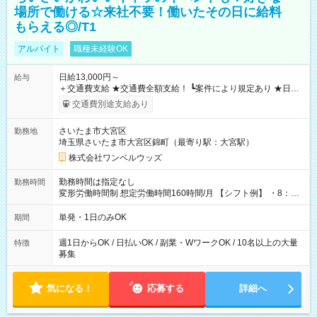
場所で働ける☆来社不要！働いたその日に給料
もらえる◎/T1
アルバイト
職種未経験OK
日給13,000円～
給与
＋交通費支給 ★交通費全額支給！ ┗案件により規定あり ★日払
いOK！（規定あり） ┗働いたその日に現金GET♪ お仕事後はコ
交通費別途支給あり
ンビニATMから 日払い分を引き落とせます！ 【試用期間】試
用期間なし
さいたま市大宮区
勤務地
埼玉県さいたま市大宮区錦町（最寄り駅：大宮駅）
株式会社ワンベルウッズ
勤務時間は指定なし
勤務時間
変形労働時間制 想定労働時間160時間/月 【シフト例】 ・8：00
～21：00
単発・1日のみOK
期間
週1日からOK / 日払いOK / 副業・WワークOK / 10名以上の大量
特徴
募集
気になる！
応募する
詳細へ