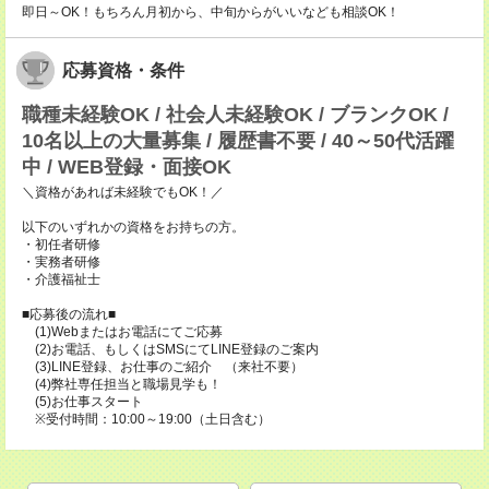
即日～OK！もちろん月初から、中旬からがいいなども相談OK！
応募資格・条件
職種未経験OK / 社会人未経験OK / ブランクOK /
10名以上の大量募集 / 履歴書不要 / 40～50代活躍
中 / WEB登録・面接OK
＼資格があれば未経験でもOK！／
以下のいずれかの資格をお持ちの方。
・初任者研修
・実務者研修
・介護福祉士
■応募後の流れ■
(1)Webまたはお電話にてご応募
(2)お電話、もしくはSMSにてLINE登録のご案内
(3)LINE登録、お仕事のご紹介 （来社不要）
(4)弊社専任担当と職場見学も！
(5)お仕事スタート
※受付時間：10:00～19:00（土日含む）