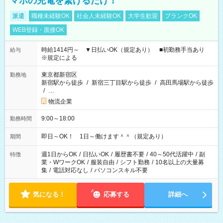
マホの充電を繋げるだけ！
派遣
職種未経験OK
社会人未経験OK
大学生歓迎
ブランクOK
WEB登録・面接OK
時給1414円～ ▼日払いOK（規定あり） ■初勤務手当あり
給与
※規定による
東京都新宿区
勤務地
新宿駅から徒歩
/
新宿三丁目駅から徒歩
/
高田馬場駅から徒歩
/
…
物流企業
9:00～18:00
勤務時間
即日～OK！ 1日～働けます＾＾（規定あり）
期間
週1日からOK
/
日払いOK
/
履歴書不要
/
40～50代活躍中
/
副
特徴
業・WワークOK
/
服装自由
/
シフト勤務
/
10名以上の大量募
集
/
電話対応なし
/
パソコンスキル不要
気になる！
応募する
詳細へ