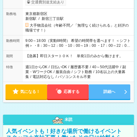
交通費別途支給あり
東京都新宿区
勤務地
新宿駅
/
新宿三丁目駅
大手物流会社（年齢不問／「無理なく続けられる」と好評の
職場です！）
9:00～18:00（実動8時間） 希望の時間帯を選べます！ ＜シフト
勤務時間
例＞ ・8：30～12：00 ・10：00～19：00 ・17：00～22：00
・13：00～22：00 ・22：00～翌6：00 など
【急募】即日スタートＯＫ！ 単発1日のみから働けます。
期間
週1日からOK
/
日払いOK
/
履歴書不要
/
40～50代活躍中
/
副
特徴
業・WワークOK
/
服装自由
/
シフト勤務
/
10名以上の大量募
集
/
電話対応なし
/
パソコンスキル不要
気になる！
応募する
詳細へ
未読
人気イベントも！好きな場所で働けるイベント