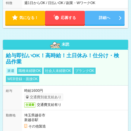
ら翌7時 ■23時から翌8時 ■24時から翌9時 など ※上記の時間
週1日からOK / 日払いOK / 副業・WワークOK
特徴
内で8時間勤務（休憩1時間）ご利用者様により、時間は異なり
ます。 ※曜日固定（毎週同じ曜日での勤務となります）
気になる！
応募する
詳細へ
未読
給与即払いOK！高時給！土日休み！仕分け・検
品作業
派遣
職種未経験OK
社会人未経験OK
ブランクOK
WEB登録・面接OK
時給1600円
給与
交通費別途支給あり
交通費支給有り
交通費
埼玉県越谷市
勤務地
新越谷駅
その他製造