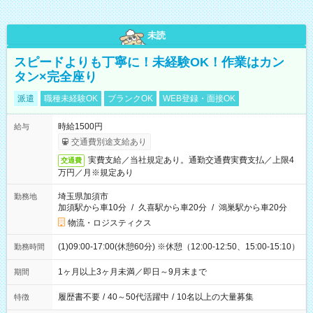
未読
スピードよりも丁寧に！未経験OK！作業はカン
タン×完全座り
派遣
職種未経験OK
ブランクOK
WEB登録・面接OK
時給1500円
給与
交通費別途支給あり
実費支給／当社規定あり。通勤交通費実費支払／上限4
交通費
万円／月※規定あり
埼玉県加須市
勤務地
加須駅から車10分
/
久喜駅から車20分
/
鴻巣駅から車20分
物流・ロジスティクス
(1)09:00-17:00(休憩60分) ※休憩（12:00-12:50、15:00-15:10）
勤務時間
1ヶ月以上3ヶ月未満／即日～9月末まで
期間
履歴書不要
/
40～50代活躍中
/
10名以上の大量募集
特徴