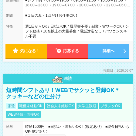
■シフト例 ・07:00～19:30 ・09:00～12:00 ・10:00～17:00 ・
勤務時間
18:00～23:00 ・19:00～07:00 ・20:00～09:00 ・22:00～06:00
etc ★最短で3時間で5,120円のお仕事から 15時間で2万円近く稼
げるお仕事も！ ご希望のお時間に合わせてご紹介！ ※シフトは
■１日のみ・1回だけお仕事OK！
期間
現場によって異なります。 ※勿論、休憩時間はあるのでご安心
ください！
週1日からOK
/
日払いOK
/
履歴書不要
/
副業・WワークOK
/
シ
特徴
フト勤務
/
10名以上の大量募集
/
電話対応なし
/
パソコンスキ
ル不要
気になる！
応募する
詳細へ
掲載日：2026.08.07
未読
短時間シフトあり！WEBでサクッと登録OK＊
クッキーなどの仕分け
派遣
職種未経験OK
社会人未経験OK
大学生歓迎
ブランクOK
WEB登録・面接OK
時給1500円 ■日払い・週払いOK！(規定あり) ■現金日払いも
給与
OK(規定あり)