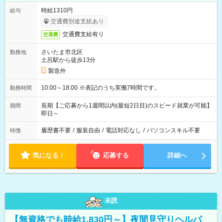
時給1310円
給与
交通費別途支給あり
交通費支給有り
交通費
さいたま市北区
勤務地
土呂駅から徒歩13分
製造外
10:00～18:00 ※表記のうち実働7時間です。
勤務時間
長期【ご応募から1週間以内(最短2日目)のスピード就業が可能】
期間
即日～
履歴書不要
/
服装自由
/
電話対応なし
/
パソコンスキル不要
特徴
気になる！
応募する
詳細へ
未読
【無資格でも時給1,830円～】夜間見守りヘルパ