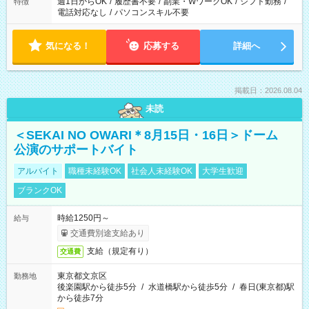
週1日からOK
/
履歴書不要
/
副業・WワークOK
/
シフト勤務
/
特徴
電話対応なし
/
パソコンスキル不要
気になる！
応募する
詳細へ
掲載日：2026.08.04
未読
＜SEKAI NO OWARI＊8月15日・16日＞ドーム
公演のサポートバイト
アルバイト
職種未経験OK
社会人未経験OK
大学生歓迎
ブランクOK
時給1250円～
給与
交通費別途支給あり
支給（規定有り）
交通費
東京都文京区
勤務地
後楽園駅から徒歩5分
/
水道橋駅から徒歩5分
/
春日(東京都)駅
から徒歩7分