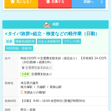
気になる！
応募する
詳細へ
未読
<タイパ抜群>組立・検査などの軽作業（日勤）
派遣
職種未経験OK
社会人未経験OK
ブランクOK
WEB登録・面接OK
時給1520円 ※交通費全額支給（規定あり） 【月収例】24.3万円
給与
（20日勤務＋残業10h）
交通費別途支給あり
交通費支給あり
交通費
埼玉県川越市
勤務地
南大塚駅
/
川越駅
/
新狭山駅
空調ありの職場!
【日勤】 9:00～18:00 休憩90分 [実働]7時間30分
勤務時間
即日～長期
期間