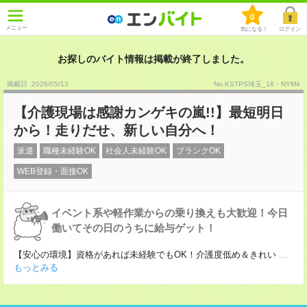
0
メニュー
気になる！
ログイン
お探しのバイト情報は掲載が終了しました。
掲載日 :2026
/
05
/
13
No.KSTPS埼玉_16・NYM4
【介護現場は感謝カンゲキの嵐!!】最短明日
から！走りだせ、新しい自分へ！
派遣
職種未経験OK
社会人未経験OK
ブランクOK
WEB登録・面接OK
イベント系や軽作業からの乗り換えも大歓迎！今日
働いてその日のうちに給与ゲット！
【安心の環境】資格があれば未経験でもOK！介護度低め＆きれい
...
もっとみる