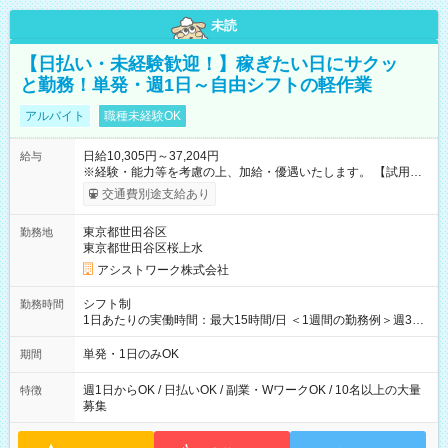
未読
【日払い・未経験歓迎！】稼ぎたい日にサクッ
と勤務！単発・週1日～自由シフトの軽作業
アルバイト
職種未経験OK
日給10,305円～37,204円
給与
※経験・能力等を考慮の上、加給・優遇いたします。 【試用期
間】試用期間なし
交通費別途支給あり
東京都世田谷区
勤務地
東京都世田谷区桜上水
アシストワーク株式会社
シフト制
勤務時間
1日あたりの実働時間：最大15時間/日 ＜1週間の勤務例＞週3回
勤務 勤務：月・水・金 休み：火・木・土・日 好きな時にお仕事
可能です！ ※1日あたりの最大実働時間は日勤、夜勤共に勤務し
単発・1日のみOK
期間
た時間になります。
週1日からOK / 日払いOK / 副業・WワークOK / 10名以上の大量
特徴
募集