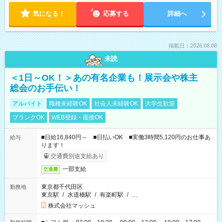
気になる！
応募する
詳細へ
掲載日：2026.08.08
未読
＜1日～OK！＞あの有名企業も！展示会や株主
総会のお手伝い！
アルバイト
職種未経験OK
社会人未経験OK
大学生歓迎
ブランクOK
WEB登録・面接OK
■日給16,840円～ ■日払いOK ■実働3時間5,120円のお仕事あ
給与
ります！
交通費別途支給あり
一部支給
交通費
東京都千代田区
勤務地
東京駅
/
水道橋駅
/
有楽町駅
/
…
株式会社マッシュ