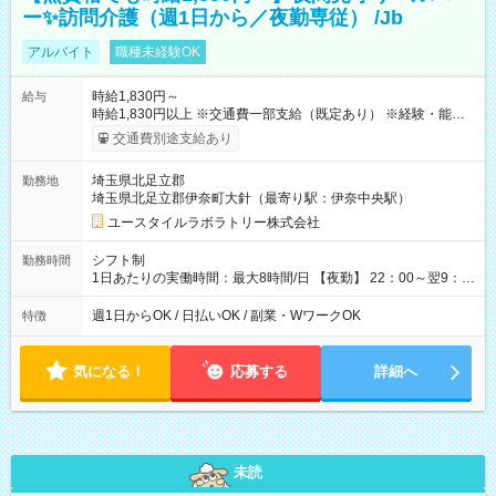
ー✨訪問介護（週1日から／夜勤専従） /Jb
アルバイト
職種未経験OK
時給1,830円～
給与
時給1,830円以上 ※交通費一部支給（既定あり） ※経験・能力を
考慮して決定します 【収入例】 週1回勤務の場合：1,830円×8時
交通費別途支給あり
間×4回=5万8,560円 週3回勤務の場合：1,830円×8時間×12回
=17万5,680円 【試用期間】試用期間あり 試用期間の長さ：2ヶ
埼玉県北足立郡
勤務地
月 ※ 雇用形態と給与に、本採用時と異なる部分があります。 雇
埼玉県北足立郡伊奈町大針（最寄り駅：伊奈中央駅）
用形態：本採用時と同じです。 給与：時給 1,580円以上
ユースタイルラボラトリー株式会社
シフト制
勤務時間
1日あたりの実働時間：最大8時間/日 【夜勤】 22：00～翌9：
00 ※週1日～OK ／ 夜勤専従 ＊＊ 勤務時間例 ＊＊ ■22時か
ら翌7時 ■23時から翌8時 ■24時から翌9時 など ※上記の時間
週1日からOK / 日払いOK / 副業・WワークOK
特徴
内で8時間勤務（休憩1時間）ご利用者様により、時間は異なり
ます。 ※曜日固定（毎週同じ曜日での勤務となります）
気になる！
応募する
詳細へ
未読