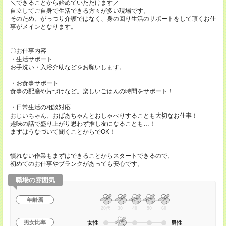
＼できることから始めていただけます／
自立してご自身で生活できる方々が多い現場です。
そのため、がっつり介護ではなく、身の回り生活のサポートをして頂くお仕
事がメインとなります。
〇お仕事内容
・生活サポート
お手洗い・入浴介助などをお願いします。
・お食事サポート
食事の配膳や片づけなど。楽しいごはんの時間をサポート！
・日常生活の相談対応
おじいちゃん、おばあちゃんとおしゃべりすることも大切なお仕事！
趣味の話で盛り上がり思わず推し友になることも…！
まずはうなづいて聞くことからでOK！
慣れない作業もまずはできることからスタートできるので、
初めてのお仕事やブランクがあっても安心です。
職場の雰囲気
年齢層
20代
30
40
50
60
男女比率
女性
男性