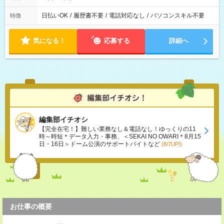
日払いOK
/
履歴書不要
/
電話対応なし
/
パソコンスキル不要
特徴
気になる！
応募する
詳細へ
編集部イチオシ
【完全在宅！】難しい業務なし＆電話なし！ゆっくりの11
時～時短＊データ入力・事務、＜SEKAI NO OWARI＊8月15
日・16日＞ドーム公演のサポートバイトなど
(8/7UP!)
お仕事の概要