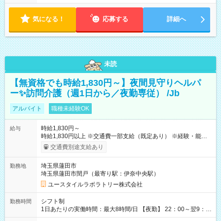
気になる！
応募する
詳細へ
未読
【無資格でも時給1,830円～】夜間見守りヘルパ
ー✨訪問介護（週1日から／夜勤専従） /Jb
アルバイト
職種未経験OK
時給1,830円～
給与
時給1,830円以上 ※交通費一部支給（既定あり） ※経験・能力を
考慮して決定します 【収入例】 週1回勤務の場合：1,830円×8時
交通費別途支給あり
間×4回=5万8,560円 週3回勤務の場合：1,830円×8時間×12回
=17万5,680円 【試用期間】試用期間あり 試用期間の長さ：2ヶ
埼玉県蓮田市
勤務地
月 ※ 雇用形態と給与に、本採用時と異なる部分があります。 雇
埼玉県蓮田市閏戸（最寄り駅：伊奈中央駅）
用形態：本採用時と同じです。 給与：時給 1,580円以上
ユースタイルラボラトリー株式会社
シフト制
勤務時間
1日あたりの実働時間：最大8時間/日 【夜勤】 22：00～翌9：
00 ※週1日～OK ／ 夜勤専従 ＊＊ 勤務時間例 ＊＊ ■22時か