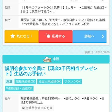
と休みを合わせたい」 「余裕を持って夕飯の準備がしたい」
「できれば残業はしたくない」 など、ご希望を教えてください
【8月中のスタートOK！急募！】2カ月～ ■ご応募から最短2～
期間
ね。 ※Wワーク希望の方へ 今ご覧のお仕事で希望する勤務時間
3日後に就業が可能です！
と、もう1つのお仕事の勤務時間。 合計で週40時間を超える場
合は応募できません。
履歴書不要
/
40～50代活躍中
/
服装自由
/
シフト勤務
/
10名以
特徴
上の大量募集
/
電話対応なし
/
パソコンスキル不要
気になる！
応募する
詳細へ
掲載日：2026.08.08
未読
説明会参加で全員に【現金2千円相当プレゼン
ト】生活のお手伝い
派遣
職種未経験OK
社会人未経験OK
ブランクOK
WEB登録・面接OK
無資格未経験：時給1350円～ ■週払いOK ■扶養内OK ■日
給与
収1万800円以上
交通費別途支給あり