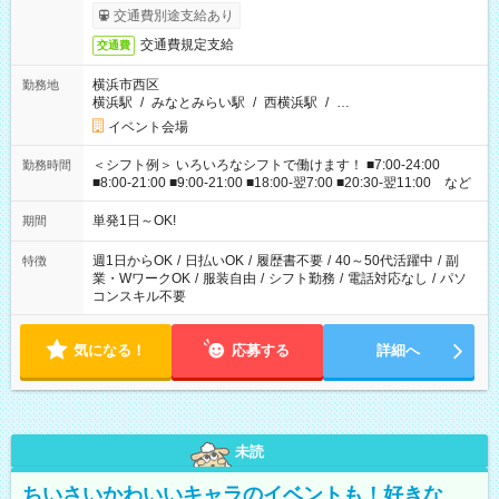
交通費別途支給あり
交通費規定支給
交通費
横浜市西区
勤務地
横浜駅
/
みなとみらい駅
/
西横浜駅
/
…
イベント会場
＜シフト例＞ いろいろなシフトで働けます！ ■7:00-24:00
勤務時間
■8:00-21:00 ■9:00-21:00 ■18:00-翌7:00 ■20:30-翌11:00 など
単発1日～OK!
期間
週1日からOK
/
日払いOK
/
履歴書不要
/
40～50代活躍中
/
副
特徴
業・WワークOK
/
服装自由
/
シフト勤務
/
電話対応なし
/
パソ
コンスキル不要
気になる！
応募する
詳細へ
未読
ちいさいかわいいキャラのイベントも！好きな