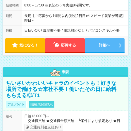
8:00～17:00 ※表記のうち実働8時間です。
勤務時間
長期【ご応募から1週間以内(最短2日目)のスピード就業が可能】
期間
即日～
日払いOK
/
履歴書不要
/
電話対応なし
/
パソコンスキル不要
特徴
気になる！
応募する
詳細へ
未読
ちいさいかわいいキャラのイベントも！好きな
場所で働ける☆来社不要！働いたその日に給料
もらえる◎/T1
アルバイト
職種未経験OK
日給13,000円～
給与
＋交通費支給 ★交通費全額支給！ ┗案件により規定あり ★日払
いOK！（規定あり） ┗働いたその日に現金GET♪ お仕事後はコ
交通費別途支給あり
ンビニATMから 日払い分を引き落とせます！ 【試用期間】試