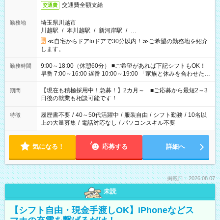
交通費全額支給
交通費
埼玉県川越市
勤務地
川越駅
/
本川越駅
/
新河岸駅
/
…
≪自宅からドアtoドアで30分以内！≫ご希望の勤務地を紹介
します。
9:00～18:00（休憩60分） ■ご希望があれば下記シフトもOK！
勤務時間
早番 7:00～16:00 遅番 10:00～19:00 「家族と休みを合わせた
い」 「余裕を持って夕飯の準備がしたい」 「できれば残業はし
たくない」 など、ご希望を教えてくださいね。 ※Wワーク希望
【現在も積極採用中！急募！】2カ月～ ■ご応募から最短2～3
期間
の方へ 今ご覧のお仕事で希望する勤務時間と、もう1つのお仕事
日後の就業も相談可能です！
の勤務時間。 合計で週40時間を超える場合は応募できません。
履歴書不要
/
40～50代活躍中
/
服装自由
/
シフト勤務
/
10名以
特徴
上の大量募集
/
電話対応なし
/
パソコンスキル不要
気になる！
応募する
詳細へ
掲載日：2026.08.07
未読
【シフト自由・現金手渡しOK】iPhoneなどス