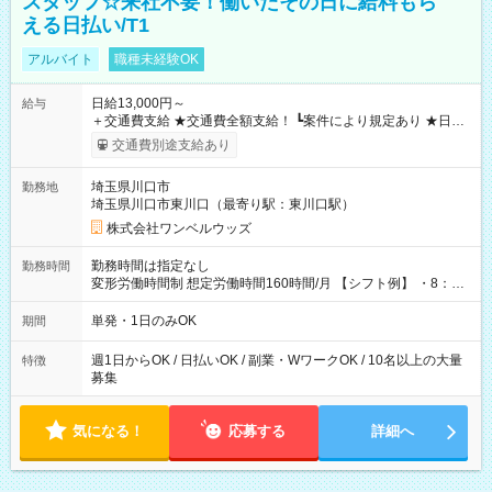
スタッフ☆来社不要！働いたその日に給料もら
える日払い/T1
アルバイト
職種未経験OK
日給13,000円～
給与
＋交通費支給 ★交通費全額支給！ ┗案件により規定あり ★日払
いOK！（規定あり） ┗働いたその日に現金GET♪ お仕事後はコ
交通費別途支給あり
ンビニATMから 日払い分を引き落とせます！ 【試用期間】試
用期間なし
埼玉県川口市
勤務地
埼玉県川口市東川口（最寄り駅：東川口駅）
株式会社ワンベルウッズ
勤務時間は指定なし
勤務時間
変形労働時間制 想定労働時間160時間/月 【シフト例】 ・8：00
～21：00
単発・1日のみOK
期間
週1日からOK / 日払いOK / 副業・WワークOK / 10名以上の大量
特徴
募集
気になる！
応募する
詳細へ