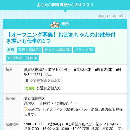
あなたの閲覧履歴からのオススメ
掲載日：2026.08.08
未読
【オープニング募集】おばあちゃんのお散歩付
き添いも仕事の1つ
派遣
職種未経験OK
社会人未経験OK
ブランクOK
WEB登録・面接OK
無資格未経験：時給1500円～ ■週払いOK ■扶養内OK ■日
給与
収1万2000円以上
交通費別途支給あり
交通費全額支給
交通費
東京都豊島区
勤務地
巣鴨駅
/
目白駅
/
北池袋駅
/
…
≪自宅からドアtoドアで30分以内！≫ご希望の勤務地を紹介
します。
9:00～18:00（休憩60分） ■ご希望があれば下記シフトもOK！
勤務時間
早番 7:00～16:00 遅番 10:00～19:00 夜勤 16:30～翌9:30 「家族