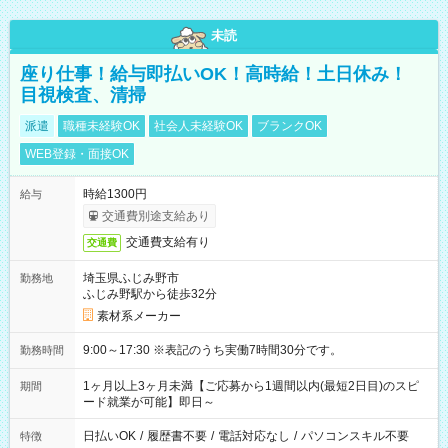
未読
座り仕事！給与即払いOK！高時給！土日休み！
目視検査、清掃
派遣
職種未経験OK
社会人未経験OK
ブランクOK
WEB登録・面接OK
時給1300円
給与
交通費別途支給あり
交通費支給有り
交通費
埼玉県ふじみ野市
勤務地
ふじみ野駅から徒歩32分
素材系メーカー
9:00～17:30 ※表記のうち実働7時間30分です。
勤務時間
1ヶ月以上3ヶ月未満【ご応募から1週間以内(最短2日目)のスピ
期間
ード就業が可能】即日～
日払いOK
/
履歴書不要
/
電話対応なし
/
パソコンスキル不要
特徴