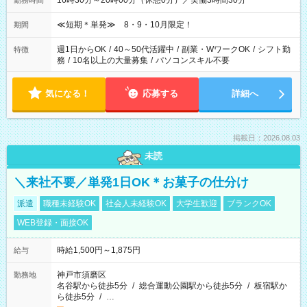
16時30分～20時00分（休憩0分）／実働3時間30分
勤務時間
≪短期＊単発≫ 8・9・10月限定！
期間
週1日からOK
/
40～50代活躍中
/
副業・WワークOK
/
シフト勤
特徴
務
/
10名以上の大量募集
/
パソコンスキル不要
気になる！
応募する
詳細へ
掲載日：2026.08.03
未読
＼来社不要／単発1日OK＊お菓子の仕分け
派遣
職種未経験OK
社会人未経験OK
大学生歓迎
ブランクOK
WEB登録・面接OK
時給1,500円～1,875円
給与
神戸市須磨区
勤務地
名谷駅から徒歩5分
/
総合運動公園駅から徒歩5分
/
板宿駅か
ら徒歩5分
/
…