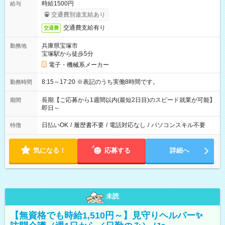
時給1500円
給与
交通費別途支給あり
交通費支給有り
交通費
兵庫県宝塚市
勤務地
宝塚駅から徒歩5分
電子・機械系メーカー
8:15～17:20 ※表記のうち実働8時間です。
勤務時間
長期【ご応募から1週間以内(最短2日目)のスピード就業が可能】
期間
即日～
日払いOK
/
履歴書不要
/
電話対応なし
/
パソコンスキル不要
特徴
気になる！
応募する
詳細へ
未読
【無資格でも時給1,510円～】見守りヘルパー✨