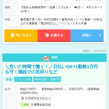
い」 「余裕を持って夕飯の準備がしたい」 「できれば残業はし
たくない」 など、ご希望を教えてくださいね。 ※Wワーク希望
【現在も積極採用中！急募！】2カ月～ ■8月～、9月スタート
期間
の方へ 今ご覧のお仕事で希望する勤務時間と、もう1つのお仕事
もOK！
の勤務時間。 合計で週40時間を超える場合は応募できません。
履歴書不要
/
40～50代活躍中
/
服装自由
/
シフト勤務
/
10名以
特徴
上の大量募集
/
電話対応なし
/
パソコンスキル不要
気になる！
応募する
詳細へ
掲載日：2026.08.07
未読
＼空いた時間で働く！／日払いOK×1勤務3万円
も可！施設での見回りなど
派遣
ブランクOK
WEB登録・面接OK
時給1700円～ 夜勤時給2060円～ 日収3万円～（夜勤時給
給与
2060円×15h）
交通費別途支給あり
交通費全額支給
交通費