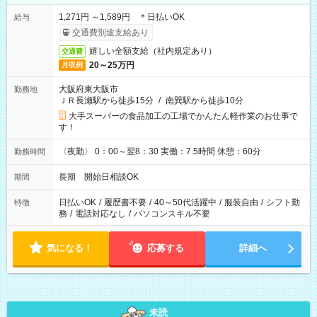
1,271円 ～1,589円 ＊日払いOK
給与
交通費別途支給あり
嬉しい全額支給（社内規定あり）
交通費
20～25万円
月収例
大阪府東大阪市
勤務地
ＪＲ長瀬駅から徒歩15分
/
南巽駅から徒歩10分
大手スーパーの食品加工の工場でかんたん軽作業のお仕事で
す！
〈夜勤〉 0：00～翌8：30 実働：7.5時間 休憩：60分
勤務時間
長期 開始日相談OK
期間
日払いOK
/
履歴書不要
/
40～50代活躍中
/
服装自由
/
シフト勤
特徴
務
/
電話対応なし
/
パソコンスキル不要
気になる！
応募する
詳細へ
未読