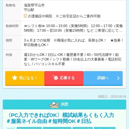
滋賀県守山市
勤務地
守山駅
介護施設や病院 ※ご自宅近辺からご案内可能
≪シフト例≫ 10:00～15:00（実働5時間） 12:00～17:00（実働
勤務時間
5時間） 17:00～翌10:00（実働15時間）など ご希望に応じて、
働く時間は調整できます！ お気軽に担当へ相談ください！
3ヵ月までの短期 ※職場が気に入れば、長期もOK！ ★急募！
期間
即日勤務もOK！
週1日からOK
/
日払いOK
/
履歴書不要
/
40～50代活躍中
/
副
特徴
業・WワークOK
/
シフト勤務
/
10名以上の大量募集
/
電話対応
なし
/
パソコンスキル不要
気になる！
応募する
詳細へ
掲載日：2026.08.06
未読
〈PC入力できればOK〉模試結果もくもく入力
＃服装ネイル自由＃短時間OK＃日払