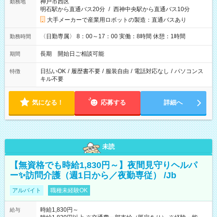
神戸市西区
勤務地
明石駅から直通バス20分
/
西神中央駅から直通バス10分
大手メーカーで産業用ロボットの製造：直通バスあり
〈日勤専属〉 8：00～17：00 実働：8時間 休憩：1時間
勤務時間
長期 開始日ご相談可能
期間
日払いOK
/
履歴書不要
/
服装自由
/
電話対応なし
/
パソコンス
特徴
キル不要
気になる！
応募する
詳細へ
未読
【無資格でも時給1,830円～】夜間見守りヘルパ
ー✨訪問介護（週1日から／夜勤専従） /Jb
アルバイト
職種未経験OK
時給1,830円～
給与