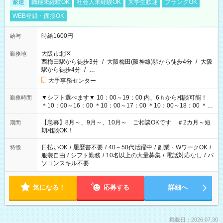
派遣
職種未経験OK
社会人未経験OK
大学生歓迎
ブランクOK
WEB登録・面接OK
時給1600円
給与
大阪市北区
勤務地
西梅田駅から徒歩3分
/
大阪梅田(阪神線)駅から徒歩4分
/
大阪
駅から徒歩4分
/
…
大手事務センター
▼シフト選べます▼ 10：00～19：00 内、6ｈから相談可能！
勤務時間
＊10：00～16：00 ＊10：00～17：00 ＊10：00～18：00 ＊
11：00～19：00 ＊12：00～19：00 ＊13：00～19：00
【急募】8月～、9月～、10月～ ご相談OKです ＃2カ月～短
期間
期相談OK！
日払いOK
/
履歴書不要
/
40～50代活躍中
/
副業・WワークOK
/
特徴
服装自由
/
シフト勤務
/
10名以上の大量募集
/
電話対応なし
/
パ
ソコンスキル不要
気になる！
応募する
詳細へ
掲載日：2026.07.30