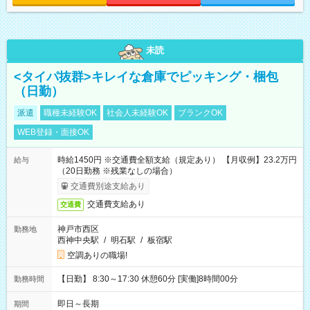
未読
<タイパ抜群>キレイな倉庫でピッキング・梱包
（日勤）
派遣
職種未経験OK
社会人未経験OK
ブランクOK
WEB登録・面接OK
時給1450円 ※交通費全額支給（規定あり） 【月収例】23.2万円
給与
（20日勤務 ※残業なしの場合）
交通費別途支給あり
交通費支給あり
交通費
神戸市西区
勤務地
西神中央駅
/
明石駅
/
板宿駅
空調ありの職場!
【日勤】 8:30～17:30 休憩60分 [実働]8時間00分
勤務時間
即日～長期
期間