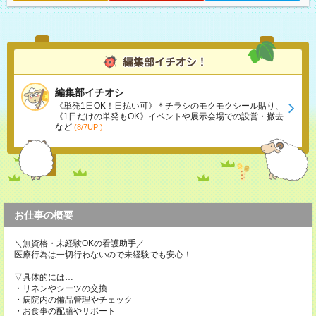
編集部イチオシ
《単発1日OK！日払い可》＊チラシのモクモクシール貼り、
《1日だけの単発もOK》イベントや展示会場での設営・撤去
など
(8/7UP!)
お仕事の概要
＼無資格・未経験OKの看護助手／
医療行為は一切行わないので未経験でも安心！
▽具体的には…
・リネンやシーツの交換
・病院内の備品管理やチェック
・お食事の配膳やサポート