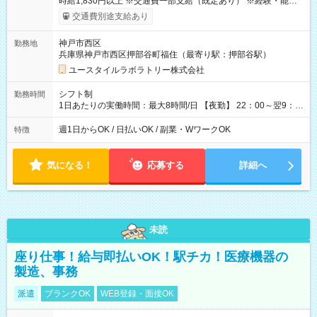
時給1,830円以上 ※交通費一部支給（既定あり） ※経験・能力を
考慮して決定します 【収入例】 週1回勤務の場合：1,830円×8時
交通費別途支給あり
間×4回=5万8,560円 週3回勤務の場合：1,830円×8時間×12回
=17万5,680円 【試用期間】試用期間あり 試用期間の長さ：2ヶ
神戸市西区
勤務地
月 ※ 雇用形態と給与に、本採用時と異なる部分があります。 雇
兵庫県神戸市西区押部谷町福住（最寄り駅：押部谷駅）
用形態：本採用時と同じです。 給与：時給 1,550円以上
ユースタイルラボラトリー株式会社
シフト制
勤務時間
1日あたりの実働時間：最大8時間/日 【夜勤】 22：00～翌9：
00 ※週1日～OK ／ 夜勤専従 ＊＊ 勤務時間例 ＊＊ ■22時か
ら翌7時 ■23時から翌8時 ■24時から翌9時 など ※上記の時間
週1日からOK / 日払いOK / 副業・WワークOK
特徴
内で8時間勤務（休憩1時間）ご利用者様により、時間は異なり
ます。 ※曜日固定（毎週同じ曜日での勤務となります）
気になる！
応募する
詳細へ
未読
座り仕事！給与即払いOK！駅チカ！医療機器の
製造、事務
派遣
ブランクOK
WEB登録・面接OK