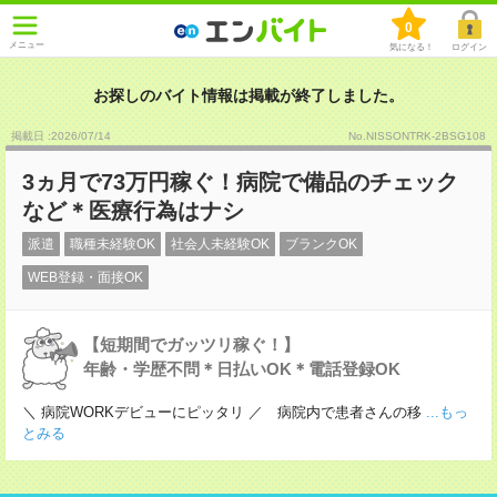
0
メニュー
気になる！
ログイン
お探しのバイト情報は掲載が終了しました。
掲載日 :2026
/
07
/
14
No.NISSONTRK-2BSG108
3ヵ月で73万円稼ぐ！病院で備品のチェック
など＊医療行為はナシ
派遣
職種未経験OK
社会人未経験OK
ブランクOK
WEB登録・面接OK
【短期間でガッツリ稼ぐ！】
年齢・学歴不問＊日払いOK＊電話登録OK
＼ 病院WORKデビューにピッタリ ／ 病院内で患者さんの移
...もっ
とみる