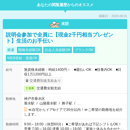
あなたの閲覧履歴からのオススメ
掲載日：2026.08.01
未読
説明会参加で全員に【現金2千円相当プレゼン
ト】生活のお手伝い
派遣
職種未経験OK
社会人未経験OK
ブランクOK
WEB登録・面接OK
無資格未経験：時給1400円～ ■週払いOK ■扶養内OK ■日
給与
収1万1200円以上
交通費別途支給あり
交通費全額支給
交通費
神戸市垂水区
勤務地
垂水駅
/
山陽垂水駅
/
舞子駅
/
…
≪自宅からドアtoドアで30分以内！≫ご希望の勤務地を紹介
します。
9:00～18:00（休憩60分） ■ご希望があれば下記シフトもOK！
勤務時間
早番 7:00～16:00 遅番 10:00～19:00 「家族と休みを合わせた