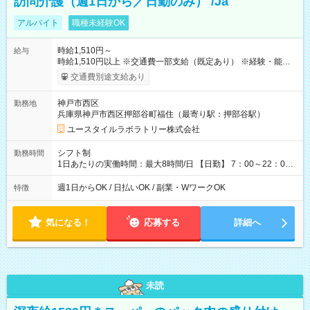
訪問介護（週1日から／日勤のみ） /Ja
アルバイト
職種未経験OK
時給1,510円～
給与
時給1,510円以上 ※交通費一部支給（既定あり） ※経験・能力を
考慮して決定します 【収入例】 週1回勤務の場合：1,510円×8時
交通費別途支給あり
間×4回=4万8,320円 週3回勤務の場合：1,510円×8時間×12回
=14万4,960円 週5回勤務の場合：1,510円×8時間×20回=24万
神戸市西区
勤務地
1,600円 【試用期間】試用期間あり 試用期間の長さ：2ヶ月
兵庫県神戸市西区押部谷町福住（最寄り駅：押部谷駅）
※ 雇用形態と給与に、本採用時と異なる部分があります。 雇用
形態：本採用時と同じです。 給与：時給 1,120円以上
ユースタイルラボラトリー株式会社
シフト制
勤務時間
1日あたりの実働時間：最大8時間/日 【日勤】 7：00～22：00
の間で8時間勤務（休憩時間は法定通り） ※週1日～OK ／ 夜勤
なし ＊＊ 勤務時間例 ＊＊ ■8時から17時 ■9時から18時 ■10
週1日からOK / 日払いOK / 副業・WワークOK
特徴
時から19時 ■12時から21時 など ※訪問先により変動 ※曜日固
定（毎週同じ曜日勤務）
気になる！
応募する
詳細へ
未読