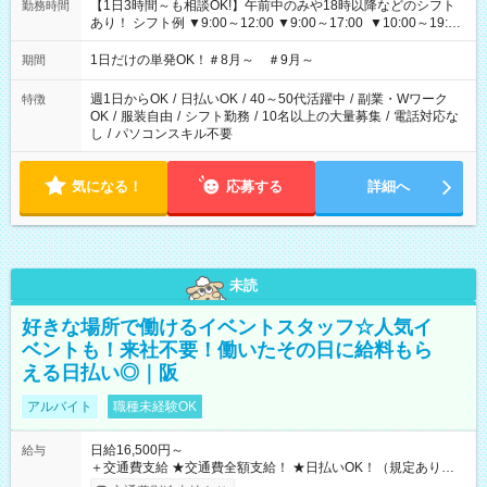
【1日3時間～も相談OK!】午前中のみや18時以降などのシフト
勤務時間
あり！ シフト例 ▼9:00～12:00 ▼9:00～17:00 ▼10:00～19:00
▼18:00～21:00
1日だけの単発OK！＃8月～ ＃9月～
期間
週1日からOK
/
日払いOK
/
40～50代活躍中
/
副業・Wワーク
特徴
OK
/
服装自由
/
シフト勤務
/
10名以上の大量募集
/
電話対応な
し
/
パソコンスキル不要
気になる！
応募する
詳細へ
未読
好きな場所で働けるイベントスタッフ☆人気イ
ベントも！来社不要！働いたその日に給料もら
える日払い◎｜阪
アルバイト
職種未経験OK
日給16,500円～
給与
＋交通費支給 ★交通費全額支給！ ★日払いOK！（規定あり） ┗
働いたその日に現金GET♪ お仕事後はコンビニATMから 日払