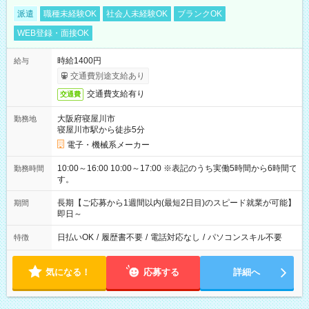
派遣
職種未経験OK
社会人未経験OK
ブランクOK
WEB登録・面接OK
時給1400円
給与
交通費別途支給あり
交通費支給有り
交通費
大阪府寝屋川市
勤務地
寝屋川市駅から徒歩5分
電子・機械系メーカー
10:00～16:00 10:00～17:00 ※表記のうち実働5時間から6時間で
勤務時間
す。
長期【ご応募から1週間以内(最短2日目)のスピード就業が可能】
期間
即日～
日払いOK
/
履歴書不要
/
電話対応なし
/
パソコンスキル不要
特徴
気になる！
応募する
詳細へ