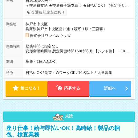
日給16,500円～
給与
＋交通費支給 ★交通費全額支給！ ★日払いOK！（規定あり） ┗
働いたその日に現金GET♪ お仕事後はコンビニATMから 日払
交通費別途支給あり
い分を引き落とせます！ 【試用期間】試用期間なし
神戸市中央区
勤務地
兵庫県神戸市中央区雲井通（最寄り駅：三宮駅）
株式会社ワンベルウッズ
勤務時間は指定なし
勤務時間
変形労働時間制 想定労働時間160時間/月 【シフト例】 ・10：
00～20：00
単発・1日のみOK
期間
日払いOK / 副業・WワークOK / 10名以上の大量募集
特徴
気になる！
応募する
詳細へ
未読
座り仕事！給与即払いOK！高時給！製品の梱
包、検査業務