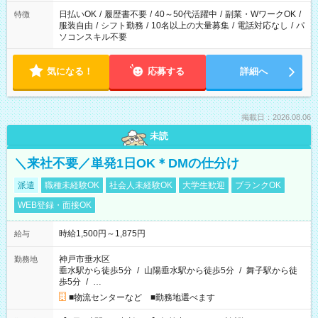
ね。
日払いOK
/
履歴書不要
/
40～50代活躍中
/
副業・WワークOK
/
特徴
服装自由
/
シフト勤務
/
10名以上の大量募集
/
電話対応なし
/
パ
ソコンスキル不要
気になる！
応募する
詳細へ
掲載日：2026.08.06
未読
＼来社不要／単発1日OK＊DMの仕分け
派遣
職種未経験OK
社会人未経験OK
大学生歓迎
ブランクOK
WEB登録・面接OK
時給1,500円～1,875円
給与
神戸市垂水区
勤務地
垂水駅から徒歩5分
/
山陽垂水駅から徒歩5分
/
舞子駅から徒
歩5分
/
…
■物流センターなど ■勤務地選べます