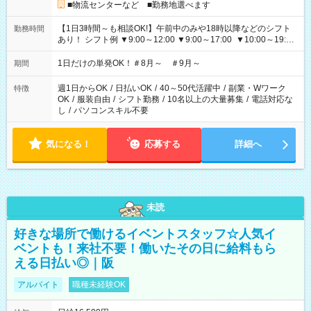
■物流センターなど ■勤務地選べます
【1日3時間～も相談OK!】午前中のみや18時以降などのシフト
勤務時間
あり！ シフト例 ▼9:00～12:00 ▼9:00～17:00 ▼10:00～19:00
▼18:00～21:00
1日だけの単発OK！＃8月～ ＃9月～
期間
週1日からOK
/
日払いOK
/
40～50代活躍中
/
副業・Wワーク
特徴
OK
/
服装自由
/
シフト勤務
/
10名以上の大量募集
/
電話対応な
し
/
パソコンスキル不要
気になる！
応募する
詳細へ
未読
好きな場所で働けるイベントスタッフ☆人気イ
ベントも！来社不要！働いたその日に給料もら
える日払い◎｜阪
アルバイト
職種未経験OK