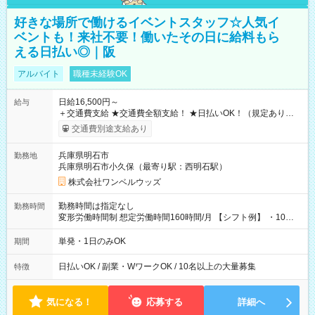
好きな場所で働けるイベントスタッフ☆人気イ
ベントも！来社不要！働いたその日に給料もら
える日払い◎｜阪
アルバイト
職種未経験OK
日給16,500円～
給与
＋交通費支給 ★交通費全額支給！ ★日払いOK！（規定あり） ┗
働いたその日に現金GET♪ お仕事後はコンビニATMから 日払
交通費別途支給あり
い分を引き落とせます！ 【試用期間】試用期間なし
兵庫県明石市
勤務地
兵庫県明石市小久保（最寄り駅：西明石駅）
株式会社ワンベルウッズ
勤務時間は指定なし
勤務時間
変形労働時間制 想定労働時間160時間/月 【シフト例】 ・10：
00～20：00
単発・1日のみOK
期間
日払いOK / 副業・WワークOK / 10名以上の大量募集
特徴
気になる！
応募する
詳細へ