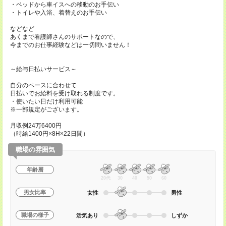
・ベッドから車イスへの移動のお手伝い
・トイレや入浴、着替えのお手伝い
などなど
あくまで看護師さんのサポートなので、
今までのお仕事経験などは一切問いません！
～給与日払いサービス～
自分のペースに合わせて
日払いでお給料を受け取れる制度です。
・使いたい日だけ利用可能
※一部規定がございます。
月収例24万6400円
（時給1400円×8H×22日間）
職場の雰囲気
年齢層
20代
30
40
50
60
男女比率
女性
男性
職場の様子
活気あり
しずか