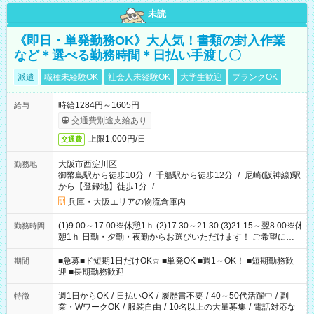
未読
《即日・単発勤務OK》大人気！書類の封入作業
など＊選べる勤務時間＊日払い手渡し〇
派遣
職種未経験OK
社会人未経験OK
大学生歓迎
ブランクOK
時給1284円～1605円
給与
交通費別途支給あり
上限1,000円/日
交通費
大阪市西淀川区
勤務地
御幣島駅から徒歩10分
/
千船駅から徒歩12分
/
尼崎(阪神線)駅
から【登録地】徒歩1分
/
…
兵庫・大阪エリアの物流倉庫内
(1)9:00～17:00※休憩1ｈ (2)17:30～21:30 (3)21:15～翌8:00※休
勤務時間
憩1ｈ 日勤・夕勤・夜勤からお選びいただけます！ ご希望に合
わせて働けるお仕事です(*^^*) 【その他選べる勤務時間】 8-17
時/9-17時/9-18時/10-18時/11-21時/18-22時/20-翌4時/21-翌5
■急募■ド短期1日だけOK☆ ■単発OK ■週1～OK！ ■短期勤務歓
期間
時/22-翌6時/0-翌8時 ご自身のご都合で選んで頂ける完全自由シ
迎 ■長期勤務歓迎
フト！
週1日からOK
/
日払いOK
/
履歴書不要
/
40～50代活躍中
/
副
特徴
業・WワークOK
/
服装自由
/
10名以上の大量募集
/
電話対応な