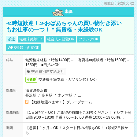
掲載日：2026.08.02
未読
≪時短歓迎！≫おばあちゃんの買い物付き添い
もお仕事の一つ！＊無資格・未経験OK
派遣
職種未経験OK
社会人未経験OK
ブランクOK
WEB登録・面接OK
無資格未経験：時給1400円～ 有資格or経験者：時給1600円～
給与
1650円 ■日払いOK
交通費別途支給あり
交通費全額支給（ガソリン代もOK）
交通費
滋賀県長浜市
勤務地
長浜駅
/
高月駅
/
木ノ本駅
/
…
【勤務地選べます！】グループホーム
【1日5時間～OK】ご希望の時間をご相談ください！ ▼シフト例
勤務時間
日勤 9:00～18:00 早番 7:00～16:00 遅番 10:00～19:00 時
短 10:00～15:00 上記はあくまで一例です。 「夕方までには帰
宅しておきたい」 「朝はゆっくりのスタートがいい」 「お昼の
【急募】1ヶ月～OK！スタート日の相談もOK！（最短2日後か
期間
時間を有効に使いたい」 など、ご希望があれば教えてください
ら）