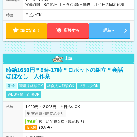
実働時間：8時間/日 土日含む週5日勤務、月21日の固定勤務 ※
実働8h/休憩1h勤務、残業ほぼ無し（5h/月）
日払いOK
特徴
気になる！
応募する
詳細へ
未読
時給1650円＊8時-17時＊ロボットの組立＊会話
ほぼなし一人作業
派遣
職種未経験OK
社会人未経験OK
ブランクOK
WEB登録・面接OK
1,650円 ～2,063円 ＊日払いOK
給与
交通費別途支給あり
嬉しい全額支給（規定あり）
交通費
30万円～
月収例