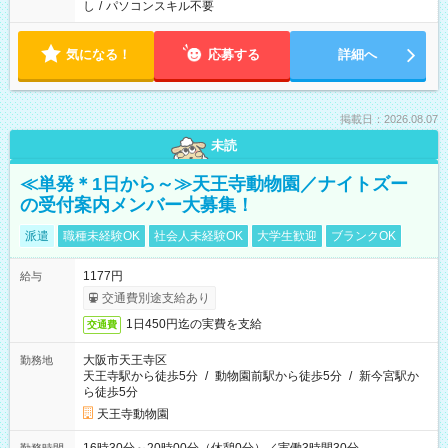
し
/
パソコンスキル不要
気になる！
応募する
詳細へ
掲載日：2026.08.07
未読
≪単発＊1日から～≫天王寺動物園／ナイトズー
の受付案内メンバー大募集！
派遣
職種未経験OK
社会人未経験OK
大学生歓迎
ブランクOK
1177円
給与
交通費別途支給あり
1日450円迄の実費を支給
交通費
大阪市天王寺区
勤務地
天王寺駅から徒歩5分
/
動物園前駅から徒歩5分
/
新今宮駅か
ら徒歩5分
天王寺動物園