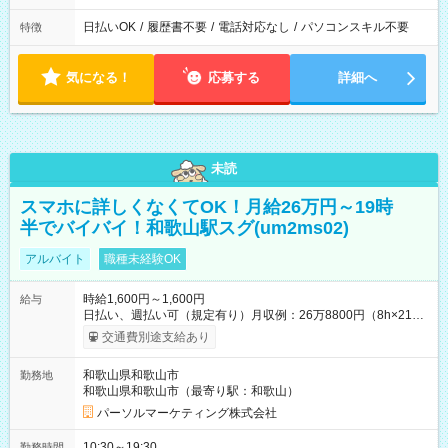
日払いOK
/
履歴書不要
/
電話対応なし
/
パソコンスキル不要
特徴
気になる！
応募する
詳細へ
未読
スマホに詳しくなくてOK！月給26万円～19時
半でバイバイ！和歌山駅スグ(um2ms02)
アルバイト
職種未経験OK
時給1,600円～1,600円
給与
日払い、週払い可（規定有り）月収例：26万8800円（8h×21
日） 【試用期間】試用期間なし
交通費別途支給あり
和歌山県和歌山市
勤務地
和歌山県和歌山市（最寄り駅：和歌山）
パーソルマーケティング株式会社
10:30～19:30
勤務時間