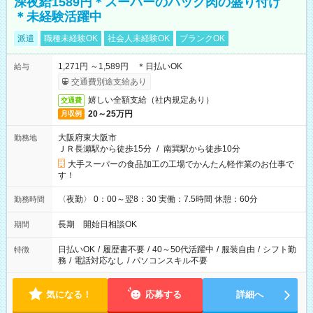
深夜給1589円＊スーパーのパック肉の盛り付け
＊未経験活躍中
派遣
職種未経験OK
社会人未経験OK
ブランクOK
1,271円 ～1,589円 ＊日払いOK
給与
交通費別途支給あり
嬉しい全額支給（社内規定あり）
交通費
20～25万円
月収例
大阪府東大阪市
勤務地
ＪＲ長瀬駅から徒歩15分
/
南巽駅から徒歩10分
大手スーパーの食品加工の工場でかんたん軽作業のお仕事で
す！
〈夜勤〉 0：00～翌8：30 実働：7.5時間 休憩：60分
勤務時間
長期 開始日相談OK
期間
日払いOK
/
履歴書不要
/
40～50代活躍中
/
服装自由
/
シフト勤
特徴
務
/
電話対応なし
/
パソコンスキル不要
気になる！
応募する
詳細へ