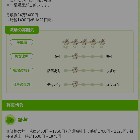
・使いたい日だけ利用可能
※一部規定がございます。
月収例24万6400円
（時給1400円×8H×22日間）
職場の雰囲気
年齢層
20代
30
40
50
60
男女比率
女性
男性
職場の様子
活気あり
しずか
仕事の仕方
テキパキ
コツコツ
募集情報
給与
無資格の方：時給1400円～1750円 / 介護福祉士：時給1700円～2125円 / 初
任者以上：時給1500円～1875円