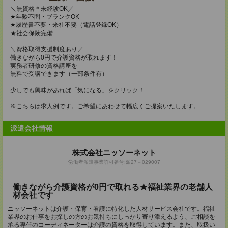
＼無資格＊未経験OK／
★年齢不問・ブランクOK
★履歴書不要・来社不要（電話登録OK）
★社会保険完備
＼資格取得支援制度あり／
働きながら0円で介護資格が取れます！
実務者研修の資格講座を
無料で受講できます（一部条件有）
少しでも興味があれば「気になる」をクリック！
※こちらは求人例です。ご希望にあわせて幅広くご提案いたします。
派遣会社情報
株式会社ニッソーネット
労働者派遣事業許可番号:派27－029007
働きながら介護資格が0円で取れる★福祉業界の老舗人
材会社です
ニッソーネットは介護・保育・看護に特化した人材サービス会社です。福祉
業界のお仕事をお探しの方のお気持ちにしっかり寄り添えるよう、ご相談を
承る専任のコーディネーターは介護の資格を取得しています。また、取扱い