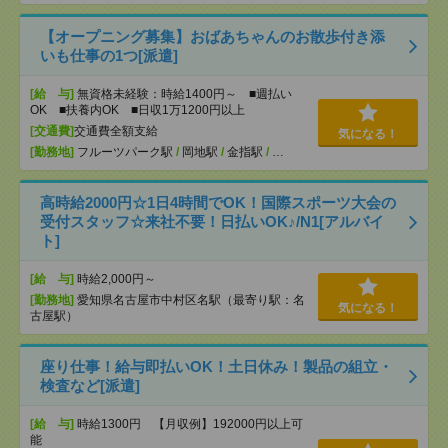
【オープニング募集】おばあちゃんのお散歩付き添
いも仕事の1つ[派遣]
[給 与]
無資格未経験：時給1400円～ ■週払い
OK ■扶養内OK ■日収1万1200円以上
[交通費]
交通費全額支給
気になる！
[勤務地]
フルーツパーク駅
/
岡地駅
/
金指駅
/
…
高時給2000円☆1日4時間でOK！国際スポーツ大会の
受付スタッフ☆来社不要！日払いOK♪/N1[アルバイ
ト]
[給 与]
時給2,000円～
[勤務地]
愛知県名古屋市中村区名駅（最寄り駅：名
気になる！
古屋駅）
座り仕事！給与即払いOK！土日休み！製品の組立・
検査など[派遣]
[給 与]
時給1300円 【月収例】192000円以上可
能