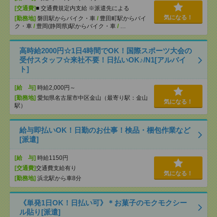
[交通費]
■ 交通費規定内支給 ※派遣先による
気になる！
[勤務地]
磐田駅からバイク・車
/
豊田町駅からバイ
ク・車
/
豊岡(静岡県)駅からバイク・車
/
…
高時給2000円☆1日4時間でOK！国際スポーツ大会の
受付スタッフ☆来社不要！日払いOK♪/N1[アルバイ
ト]
[給 与]
時給2,000円～
[勤務地]
愛知県名古屋市中区金山（最寄り駅：金山
気になる！
駅）
給与即払いOK！日勤のお仕事！検品・梱包作業など
[派遣]
[給 与]
時給1150円
[交通費]
交通費支給有り
気になる！
[勤務地]
浜北駅から車8分
《単発1日OK！日払い可》＊お菓子のモクモクシー
ル貼り[派遣]