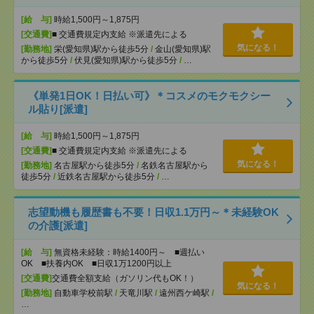
[給 与]
時給1,500円～1,875円
[交通費]
■ 交通費規定内支給 ※派遣先による
気になる！
[勤務地]
栄(愛知県)駅から徒歩5分
/
金山(愛知県)駅
から徒歩5分
/
伏見(愛知県)駅から徒歩5分
/
…
《単発1日OK！日払い可》＊コスメのモクモクシー
ル貼り[派遣]
[給 与]
時給1,500円～1,875円
[交通費]
■ 交通費規定内支給 ※派遣先による
気になる！
[勤務地]
名古屋駅から徒歩5分
/
名鉄名古屋駅から
徒歩5分
/
近鉄名古屋駅から徒歩5分
/
…
志望動機も履歴書も不要！日収1.1万円～＊未経験OK
の介護[派遣]
[給 与]
無資格未経験：時給1400円～ ■週払い
OK ■扶養内OK ■日収1万1200円以上
[交通費]
交通費全額支給（ガソリン代もOK！）
気になる！
[勤務地]
自動車学校前駅
/
天竜川駅
/
遠州西ケ崎駅
/
…