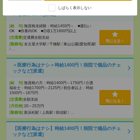
【オープニング募集】おばあちゃんのお散歩付き添
しばらく表示しない
いも仕事の1つ[派遣]
[給 与]
無資格未経験：時給1450円～ ■週払い
OK ■扶養内OK ■日収1万1600円以上
[交通費]
交通費全額支給
気になる！
[勤務地]
名古屋大学駅
/
千種駅
/
東山公園(愛知県)駅
/
…
＜医療行為はナシ＞時給1400円！病院で備品のチェ
ックなど[派遣]
[給 与]
無資格の方：時給1400円～1750円 / 介護
福祉士：時給1700円～2125円 / 初任者以上：時給
1500円～1875円
[交通費]
全額支給
気になる！
[月収例]
20～25万円
[勤務地]
新浜松駅
/
上島駅
/
助信駅
/
…
【医療行為はナシ】時給1400円！病院で備品のチェ
ックなど[派遣]