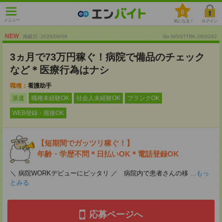
0
メニュー
気になる！
ログイン
NEW
掲載日 :2026
/
08
/
08
No.NISSTTRK-2BSG92
3ヵ月で73万円稼ぐ！病院で備品のチェック
など＊医療行為はナシ
職種：
看護助手
派遣
職種未経験OK
社会人未経験OK
ブランクOK
WEB登録・面接OK
【短期間でガッツリ稼ぐ！】
年齢・学歴不問＊日払いOK＊電話登録OK
＼ 病院WORKデビューにピッタリ ／ 病院内で患者さんの移
...もっ
とみる
応募ページへ