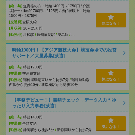
[給 与]
無資格の方：時給1400円～1750円 / 介護
福祉士：時給1700円～2125円 / 初任者以上：時給
1500円～1875円
[交通費]
全額支給
気になる！
[月収例]
20～25万円
[勤務地]
浜松駅
/
遠州病院駅
/
曳馬駅
/
…
時給1900円！【アジア競技大会】競技会場での設営
サポート／大量募集[派遣]
[給 与]
時給1900円
[交通費]
交通費支給
気になる！
[勤務地]
瑞穂運動場東駅から徒歩7分
/
瑞穂運動場
西駅から徒歩10分
/
新瑞橋駅から徒歩10分
【事務デビュー！】書類チェック→データ入力＊ゆ
ったり入力事務[派遣]
[給 与]
時給1400円
[交通費]
全額支給
気になる！
[勤務地]
静岡駅から徒歩5分
/
新静岡駅から徒歩7分