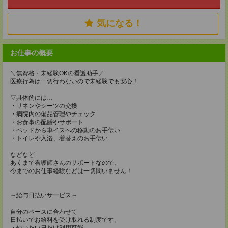
気になる！
お仕事の概要
＼無資格・未経験OKの看護助手／
医療行為は一切行わないので未経験でも安心！
▽具体的には…
・リネンやシーツの交換
・病院内の備品管理やチェック
・お食事の配膳やサポート
・ベッドから車イスへの移動のお手伝い
・トイレや入浴、着替えのお手伝い
などなど
あくまで看護師さんのサポートなので、
今までのお仕事経験などは一切問いません！
～給与日払いサービス～
自分のペースに合わせて
日払いでお給料を受け取れる制度です。