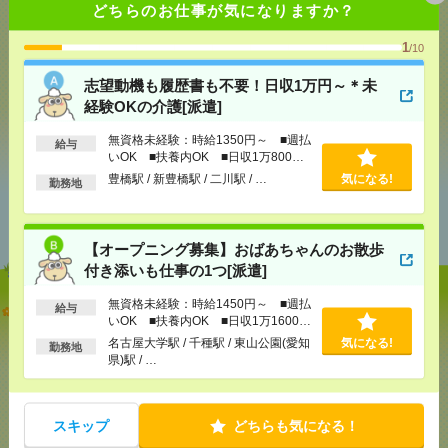
どちらのお仕事が気になりますか？
1
/10
メール
LINE
で送る
で送る
志望動機も履歴書も不要！日収1万円～＊未
経験OKの介護[派遣]
シェア
ツイート
ブックマーク
無資格未経験：時給1350円～ ■週払
給与
いOK ■扶養内OK ■日収1万800円
以上
豊橋駅 / 新豊橋駅 / 二川駅 / …
気になる!
勤務地
あなたの閲覧履歴からの
おすすめ
【オープニング募集】おばあちゃんのお散歩
付き添いも仕事の1つ[派遣]
無資格未経験：時給1450円～ ■週払
志望動機も履歴書も不要！日収1万円～＊未経験OK
給与
いOK ■扶養内OK ■日収1万1600円
の介護[派遣]
以上
名古屋大学駅 / 千種駅 / 東山公園(愛知
気になる!
勤務地
県)駅 / …
[給 与]
無資格未経験：時給1350円～ ■週払い
OK ■扶養内OK ■日収1万800円以上
[交通費]
交通費全額支給（ガソリン代もOK！）
気になる！
[勤務地]
豊橋駅
/
新豊橋駅
/
二川駅
/
…
スキップ
どちらも気になる！