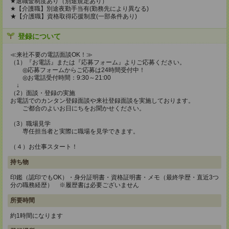
★退職金制度あり（別途規定あり）
★【介護職】別途夜勤手当有(勤務先により異なる)
★【介護職】資格取得応援制度(一部条件あり)
登録について
≪来社不要の電話面談OK！≫
（1）『お電話』または『応募フォーム』よりご応募ください。
◎応募フォームからご応募は24時間受付中！
◎お電話受付時間：9:30～21:00
↓
（2）面談・登録の実施
お電話でのカンタン登録面談や来社登録面談を実施しております。
ご都合のよいお日にちをお聞かせください。
（3）職場見学
専任担当者と実際に職場を見学できます。
（４）お仕事スタート！
持ち物
印鑑（認印でもOK）・身分証明書・資格証明書・メモ（最終学歴・直近3つ
分の職務経歴） ※履歴書は必要ございません
所要時間
約1時間になります