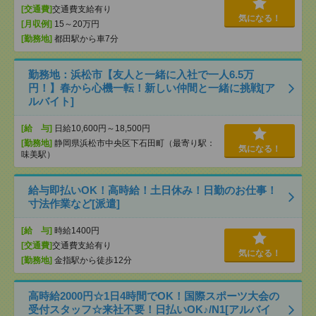
[交通費]
交通費支給有り
気になる！
[月収例]
15～20万円
[勤務地]
都田駅から車7分
勤務地：浜松市【友人と一緒に入社で一人6.5万
円！】春から心機一転！新しい仲間と一緒に挑戦[ア
ルバイト]
[給 与]
日給10,600円～18,500円
[勤務地]
静岡県浜松市中央区下石田町（最寄り駅：
気になる！
味美駅）
給与即払いOK！高時給！土日休み！日勤のお仕事！
寸法作業など[派遣]
[給 与]
時給1400円
[交通費]
交通費支給有り
気になる！
[勤務地]
金指駅から徒歩12分
高時給2000円☆1日4時間でOK！国際スポーツ大会の
受付スタッフ☆来社不要！日払いOK♪/N1[アルバイ