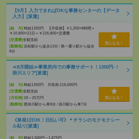
【9月】入力できればOKな事務センターの【データ
入力】[派遣]
[給 与]
時給1350円 【月収例】￥1,350×8時間＝
￥10,800×21日＝￥226,800+交通費
[交通費]
全額支給
気になる！
[勤務地]
浜松駅から徒歩13分
/
第一通り駅から徒歩
8分
≪8月開始≫事業所内での事務サポート！1350円-！
掛川エリア[派遣]
[給 与]
時給1350円 月収例 216,000円
[交通費]
全額支給
[月収例]
20～25万円
気になる！
[勤務地]
西掛川駅から車9分
/
掛川駅から車7分
《単発1日OK！日払い可》＊チラシのモクモクシー
ル貼り[派遣]
[給 与]
時給1,500円～1,875円