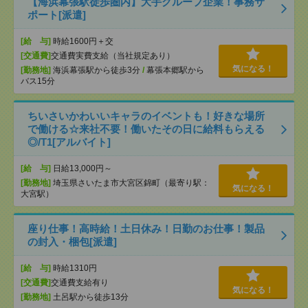
【海浜幕張駅徒歩圏内】大手グループ企業！事務サ
ポート[派遣]
[給 与]
時給1600円＋交
[交通費]
交通費実費支給（当社規定あり）
気になる！
[勤務地]
海浜幕張駅から徒歩3分
/
幕張本郷駅から
バス15分
ちいさいかわいいキャラのイベントも！好きな場所
で働ける☆来社不要！働いたその日に給料もらえる
◎/T1[アルバイト]
[給 与]
日給13,000円～
[勤務地]
埼玉県さいたま市大宮区錦町（最寄り駅：
気になる！
大宮駅）
座り仕事！高時給！土日休み！日勤のお仕事！製品
の封入・梱包[派遣]
[給 与]
時給1310円
[交通費]
交通費支給有り
気になる！
[勤務地]
土呂駅から徒歩13分