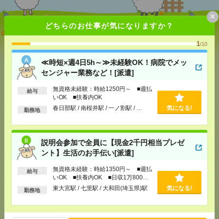
×
どちらのお仕事が気になりますか？
≪時短×週4日5h～≫未経験OK！病院でメッセンジャ
ー業務など！[派遣]
1
/10
[給 与]
無資格未経験：時給1250円～ ■週払い
≪時短×週4日5h～≫未経験OK！病院でメッ
OK ■扶養内OK
センジャー業務など！[派遣]
[交通費]
交通費全額支給
気になる！
[勤務地]
春日部駅
/
南桜井駅
/
一ノ割駅
/
…
無資格未経験：時給1250円～ ■週払
給与
いOK ■扶養内OK
春日部駅 / 南桜井駅 / 一ノ割駅 / …
気になる!
勤務地
説明会参加で全員に【現金2千円相当プレゼント】生
活のお手伝い[派遣]
[給 与]
無資格未経験：時給1350円～ ■週払い
説明会参加で全員に【現金2千円相当プレゼ
OK ■扶養内OK ■日収1万800円以上
ント】生活のお手伝い[派遣]
[交通費]
交通費全額支給
気になる！
[勤務地]
東大宮駅
/
七里駅
/
大和田(埼玉県)駅
無資格未経験：時給1350円～ ■週払
給与
いOK ■扶養内OK ■日収1万800円
以上
東大宮駅 / 七里駅 / 大和田(埼玉県)駅
気になる!
勤務地
【オープニング募集】おばあちゃんのお散歩付き添
いも仕事の1つ[派遣]