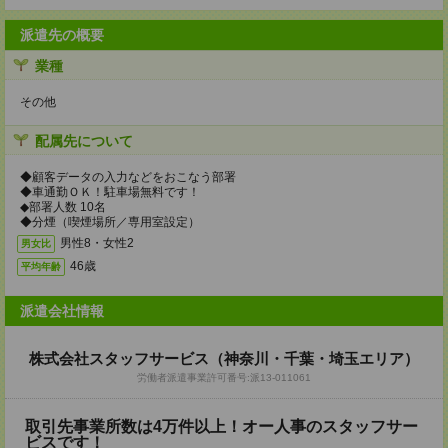
派遣先の概要
業種
その他
配属先について
◆顧客データの入力などをおこなう部署
◆車通勤ＯＫ！駐車場無料です！
◆部署人数 10名
◆分煙（喫煙場所／専用室設定）
男性8・女性2
男女比
46歳
平均年齢
派遣会社情報
株式会社スタッフサービス（神奈川・千葉・埼玉エリア）
労働者派遣事業許可番号:派13-011061
取引先事業所数は4万件以上！オー人事のスタッフサー
ビスです！