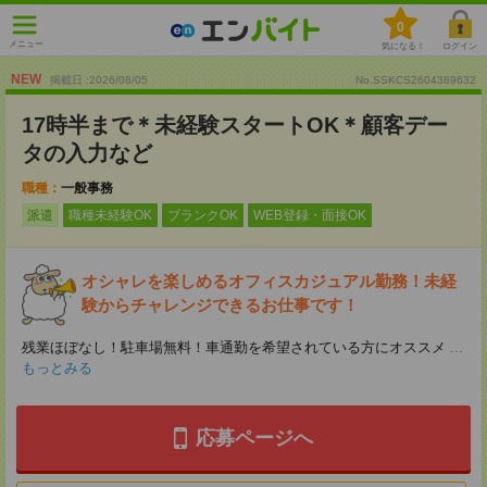
0
メニュー
気になる！
ログイン
NEW
掲載日 :2026
/
08
/
05
No.SSKCS2604389632
17時半まで＊未経験スタートOK＊顧客デー
タの入力など
職種：
一般事務
派遣
職種未経験OK
ブランクOK
WEB登録・面接OK
オシャレを楽しめるオフィスカジュアル勤務！未経
験からチャレンジできるお仕事です！
残業ほぼなし！駐車場無料！車通勤を希望されている方にオススメ
...
もっとみる
応募ページへ