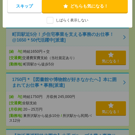
[給 与]
無資格未経験：時給1350円～ ■週払い
スキップ
どちらも気になる！
OK ■扶養内OK ■日収1万800円以上
[交通費]
交通費全額支給
気になる！
[勤務地]
越谷駅
/
新越谷駅
/
北越谷駅
/
…
しばらく表示しない
町田駅近5分！彡住宅事業を支える事務のお仕事！
@1650＊50代活躍中[派遣]
[給 与]
時給1650円＋交
[交通費]
交通費実費支給（当社規定あり）
気になる！
[勤務地]
町田駅から徒歩5分
1750円＊【図書館や博物館が好きなかたへ】本に囲
まれてお仕事＊事務[派遣]
[給 与]
時給1750円 月収例 245,000円
[交通費]
全額支給
[月収例]
20～25万円
気になる！
[勤務地]
東所沢駅から徒歩10分
/
所沢駅から民間バ
ス12分