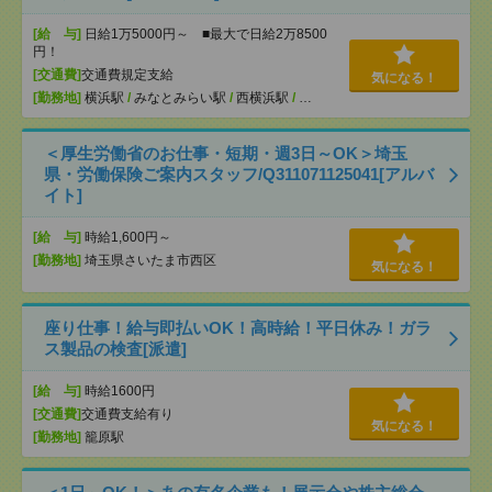
[給 与]
日給1万5000円～ ■最大で日給2万8500
円！
[交通費]
交通費規定支給
気になる！
[勤務地]
横浜駅
/
みなとみらい駅
/
西横浜駅
/
…
＜厚生労働省のお仕事・短期・週3日～OK＞埼玉
県・労働保険ご案内スタッフ/Q311071125041[アルバ
イト]
[給 与]
時給1,600円～
[勤務地]
埼玉県さいたま市西区
気になる！
座り仕事！給与即払いOK！高時給！平日休み！ガラ
ス製品の検査[派遣]
[給 与]
時給1600円
[交通費]
交通費支給有り
気になる！
[勤務地]
籠原駅