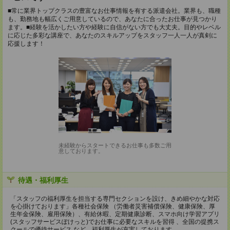
■常に業界トップクラスの豊富なお仕事情報を有する派遣会社。業界も、職種
も、勤務地も幅広くご用意しているので、あなたに合ったお仕事が見つかり
ます。■経験を活かしたい方や経験に自信がない方でも大丈夫。目的やレベル
に応じた多彩な講座で、あなたのスキルアップをスタッフ一人一人が真剣に
応援します！
未経験からスタートできるお仕事も多数ご用
意しております。
待遇・福利厚生
「スタッフの福利厚生を担当する専門セクションを設け、きめ細やかな対応
を心掛けております」各種社会保険 （労働者災害補償保険、健康保険、厚
生年金保険、雇用保険）、有給休暇、定期健康診断、スマホ向け学習アプリ
(スタッフサービスぽけっと)でお仕事に必要なスキルを習得 、全国の提携ス
クールで優待サービス など、福利厚生が充実しております。