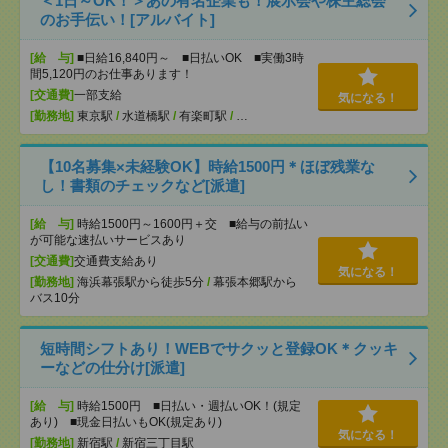
＜1日～OK！＞あの有名企業も！展示会や株主総会
のお手伝い！[アルバイト]
[給 与]
■日給16,840円～ ■日払いOK ■実働3時
間5,120円のお仕事あります！
[交通費]
一部支給
気になる！
[勤務地]
東京駅
/
水道橋駅
/
有楽町駅
/
…
【10名募集×未経験OK】時給1500円＊ほぼ残業な
し！書類のチェックなど[派遣]
[給 与]
時給1500円～1600円＋交 ■給与の前払い
が可能な速払いサービスあり
[交通費]
交通費支給あり
気になる！
[勤務地]
海浜幕張駅から徒歩5分
/
幕張本郷駅から
バス10分
短時間シフトあり！WEBでサクッと登録OK＊クッキ
ーなどの仕分け[派遣]
[給 与]
時給1500円 ■日払い・週払いOK！(規定
あり) ■現金日払いもOK(規定あり)
気になる！
[勤務地]
新宿駅
/
新宿三丁目駅