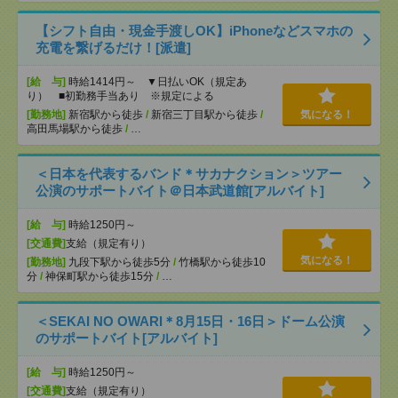
【シフト自由・現金手渡しOK】iPhoneなどスマホの
充電を繋げるだけ！[派遣]
[給 与]
時給1414円～ ▼日払いOK（規定あ
り） ■初勤務手当あり ※規定による
[勤務地]
新宿駅から徒歩
/
新宿三丁目駅から徒歩
/
気になる！
高田馬場駅から徒歩
/
…
＜日本を代表するバンド＊サカナクション＞ツアー
公演のサポートバイト＠日本武道館[アルバイト]
[給 与]
時給1250円～
[交通費]
支給（規定有り）
気になる！
[勤務地]
九段下駅から徒歩5分
/
竹橋駅から徒歩10
分
/
神保町駅から徒歩15分
/
…
＜SEKAI NO OWARI＊8月15日・16日＞ドーム公演
のサポートバイト[アルバイト]
[給 与]
時給1250円～
[交通費]
支給（規定有り）