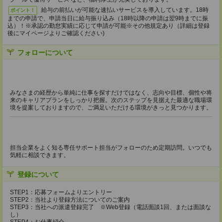
給与の前払いが可能な速払いサービスを導入しています。18時
ポイント！
までの申請で、申請当日に給与振り込み（18時以降の申請は翌9時までに振
込）！※承認の勤怠実績に応じて申請が可能※その他規定あり（詳細は登録
後にマイページよりご確認ください)
フォローについて
みなさまの経歴から単純に仕事を探すだけではなく、志向や目標、個性や将
来のキャリアプランをしっかり把握。次のステップを見据えた最適な職場環
境を提案しておりますので、ご満足いただける環境がきっと見つかります。
担当企業をよく知る専任サポート担当がフォローのため定期訪問。いつでも
気軽に相談できます。
登録について
STEP1：応募フォームよりエントリー
STEP2：当社より登録方法についてのご案内
STEP3：当社への派遣登録完了 ※Web登録（電話面談1回、または面談な
し）