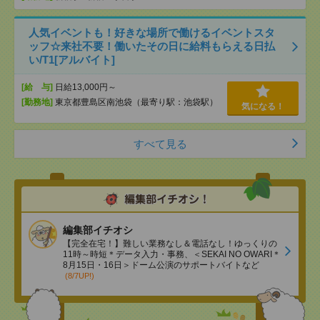
人気イベントも！好きな場所で働けるイベントスタ
ッフ☆来社不要！働いたその日に給料もらえる日払
い/T1[アルバイト]
[給 与]
日給13,000円～
[勤務地]
東京都豊島区南池袋（最寄り駅：池袋駅）
気になる！
すべて見る
編集部イチオシ
【完全在宅！】難しい業務なし＆電話なし！ゆっくりの
11時～時短＊データ入力・事務、＜SEKAI NO OWARI＊
8月15日・16日＞ドーム公演のサポートバイトなど
(8/7UP!)