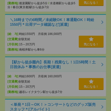
気になる！
[勤務地]
後楽園駅から徒歩5分
/
水道橋駅から徒歩5
分
/
春日(東京都)駅から徒歩7分
＼16時までの6時間／未経験OK！車通勤OK！時給
1550円＊出荷データ確認など[派遣]
[給 与]
時給1550円 月収例 186,000円
[交通費]
全額支給
[月収例]
15～20万円
気になる！
[勤務地]
南桜井駅から車6分
【駅から徒歩圏内】長期！残業なし！1日5時間！土
日祝休み＊事務のお仕事[派遣]
[給 与]
時給1600円 月収例 160,000円
[交通費]
全額支給
[月収例]
15～20万円
気になる！
[勤務地]
越谷レイクタウン駅から徒歩7分
＜単発＊1日～OK！＞コンサートなどのグッズ販売
スタッフ＊[アルバイト]