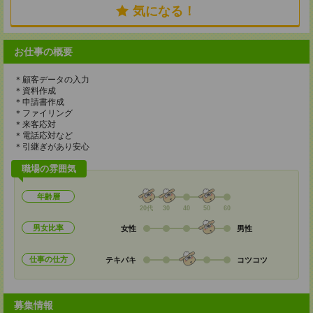
気になる！
お仕事の概要
＊顧客データの入力
＊資料作成
＊申請書作成
＊ファイリング
＊来客応対
＊電話応対など
＊引継ぎがあり安心
職場の雰囲気
年齢層
20代
30
40
50
60
男女比率
女性
男性
仕事の仕方
テキパキ
コツコツ
募集情報