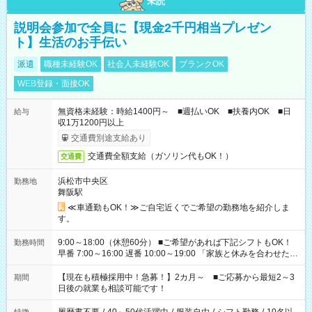
未読
説明会参加で全員に【現金2千円相当プレゼン
ト】生活のお手伝い
派遣
職種未経験OK
社会人未経験OK
ブランクOK
WEB登録・面接OK
無資格未経験：時給1400円～ ■週払いOK ■扶養内OK ■日
給与
収1万1200円以上
交通費別途支給あり
交通費全額支給（ガソリン代もOK！）
交通費
浜松市中央区
勤務地
舞阪駅
≪車通勤もOK！≫ご自宅近くでご希望の勤務地を紹介しま
す。
9:00～18:00（休憩60分） ■ご希望があれば下記シフトもOK！
勤務時間
早番 7:00～16:00 遅番 10:00～19:00 「家族と休みを合わせた
い」 「余裕を持って夕飯の準備がしたい」 「できれば残業はし
たくない」 など、ご希望を教えてくださいね。 ※Wワーク希望
【現在も積極採用中！急募！】2カ月～ ■ご応募から最短2～3
期間
の方へ 今ご覧のお仕事で希望する勤務時間と、もう1つのお仕事
日後の就業も相談可能です！
の勤務時間。 合計で週40時間を超える場合は応募できません。