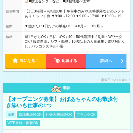
■物流センターなど ■勤務地選べます
【1日3時間～も相談OK!】午前中のみや18時以降などのシフト
勤務時間
あり！ シフト例 ▼9:00～12:00 ▼9:00～17:00 ▼10:00～19:00
▼18:00～21:00
▼働きたい1日だけの単発OK ＃8月～ ＃9月～
期間
週1日からOK
/
日払いOK
/
40～50代活躍中
/
副業・Wワーク
特徴
OK
/
服装自由
/
シフト勤務
/
10名以上の大量募集
/
電話対応な
し
/
パソコンスキル不要
気になる！
応募する
詳細へ
掲載日：2026.08.07
未読
【オープニング募集】おばあちゃんのお散歩付
き添いも仕事の1つ
派遣
職種未経験OK
社会人未経験OK
ブランクOK
WEB登録・面接OK