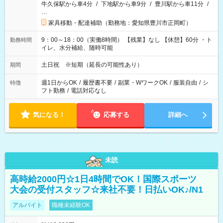
牛久保駅から車4分
/
下地駅から車9分
/
豊川駅から車11分
/
…
家具移動・配達補助（勤務地：愛知県豊川市正岡町）
9：00～18：00（実働8時間） 【残業】なし 【休憩】60分 ・ト
勤務時間
イレ、水分補給、随時可能
土日祝 ※短期（延長の可能性あり）
期間
週1日からOK
/
履歴書不要
/
副業・WワークOK
/
服装自由
/
シ
特徴
フト勤務
/
電話対応なし
気になる！
応募する
詳細へ
未読
高時給2000円☆1日4時間でOK！国際スポーツ
大会の受付スタッフ☆来社不要！日払いOK♪/N1
アルバイト
職種未経験OK