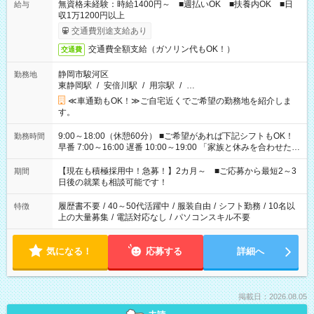
無資格未経験：時給1400円～ ■週払いOK ■扶養内OK ■日
給与
収1万1200円以上
交通費別途支給あり
交通費全額支給（ガソリン代もOK！）
交通費
静岡市駿河区
勤務地
東静岡駅
/
安倍川駅
/
用宗駅
/
…
≪車通勤もOK！≫ご自宅近くでご希望の勤務地を紹介しま
す。
9:00～18:00（休憩60分） ■ご希望があれば下記シフトもOK！
勤務時間
早番 7:00～16:00 遅番 10:00～19:00 「家族と休みを合わせた
い」 「余裕を持って夕飯の準備がしたい」 「できれば残業はし
たくない」 など、ご希望を教えてくださいね。 ※Wワーク希望
【現在も積極採用中！急募！】2カ月～ ■ご応募から最短2～3
期間
の方へ 今ご覧のお仕事で希望する勤務時間と、もう1つのお仕事
日後の就業も相談可能です！
の勤務時間。 合計で週40時間を超える場合は応募できません。
履歴書不要
/
40～50代活躍中
/
服装自由
/
シフト勤務
/
10名以
特徴
上の大量募集
/
電話対応なし
/
パソコンスキル不要
気になる！
応募する
詳細へ
掲載日：2026.08.05