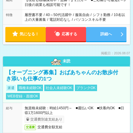
【現在も積極採用中！急募！】2カ月～ ■ご応募から最短2～3
期間
の方へ 今ご覧のお仕事で希望する勤務時間と、もう1つのお仕事
日後の就業も相談可能です！
の勤務時間。 合計で週40時間を超える場合は応募できません。
履歴書不要
/
40～50代活躍中
/
服装自由
/
シフト勤務
/
10名以
特徴
上の大量募集
/
電話対応なし
/
パソコンスキル不要
気になる！
応募する
詳細へ
掲載日：2026.08.07
未読
【オープニング募集】おばあちゃんのお散歩付
き添いも仕事の1つ
派遣
職種未経験OK
社会人未経験OK
ブランクOK
WEB登録・面接OK
無資格未経験：時給1450円～ ■週払いOK ■扶養内OK ■日
給与
収1万1600円以上
交通費別途支給あり
交通費全額支給
交通費