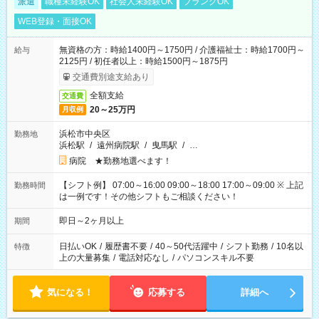
派遣
職種未経験OK
社会人未経験OK
ブランクOK
WEB登録・面接OK
無資格の方：時給1400円～1750円 / 介護福祉士：時給1700円～
給与
2125円 / 初任者以上：時給1500円～1875円
交通費別途支給あり
全額支給
交通費
20～25万円
月収例
浜松市中央区
勤務地
浜松駅
/
遠州病院駅
/
曳馬駅
/
…
病院 ★勤務地選べます！
【シフト例】 07:00～16:00 09:00～18:00 17:00～09:00 ※ 上記
勤務時間
は一例です！その他シフトもご相談ください！
即日～2ヶ月以上
期間
日払いOK
/
履歴書不要
/
40～50代活躍中
/
シフト勤務
/
10名以
特徴
上の大量募集
/
電話対応なし
/
パソコンスキル不要
気になる！
応募する
詳細へ