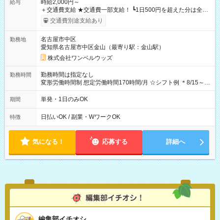
時給2,000円～
給与
＋交通費支給 ★交通費一部支給！ ┗1日500円を超えた分は全額
支給！ ※往復500円以内の方は自己負担となります ★日払い
交通費別途支給あり
OK！（規定あり） ┗働いたその日に現金GET♪ お仕事後はコン
ビニATMから 日払い分を引き落とせます！ 【試用期間】試用
名古屋市中区
勤務地
期間なし
愛知県名古屋市中区金山（最寄り駅：金山駅）
株式会社ワンベルウッズ
勤務時間は指定なし
勤務時間
変形労働時間制 想定労働時間170時間/月 ☆シフト例 ＊8/15～
10/26 全日共通 08：00～12：00 17：00～21：00 ＊8/31
～9/19のみ下記シフトもあります！ 12：00～16：00 ＊9/6～
単発・1日のみOK
期間
10/6、10/11～26のみ下記シフトもあります！ 07：00～11：
00
日払いOK / 副業・WワークOK
特徴
気になる！
応募する
詳細へ
編集部イチオシ