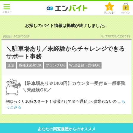
0
メニュー
気になる！
ログイン
お探しのバイト情報は掲載が終了しました。
掲載日 :2026
/
06
/
28
No.TSPT26-0256033
＼駐車場あり／未経験からチャレンジできる
サポート事務
派遣
職種未経験OK
ブランクOK
WEB登録・面接OK
【駐車場あり＠1400円】カウンター受付＆一般事務
＼未経験OK／
朝ゆっくり10時スタート！渋滞さけて楽々通勤！○残業もないの
...も
っとみる
あなたの閲覧履歴からのオススメ