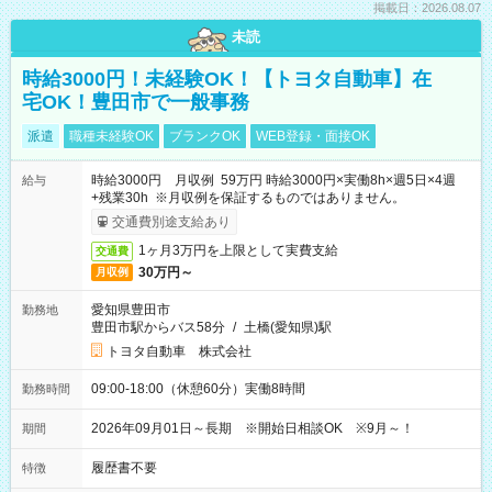
掲載日：2026.08.07
未読
時給3000円！未経験OK！【トヨタ自動車】在
宅OK！豊田市で一般事務
派遣
職種未経験OK
ブランクOK
WEB登録・面接OK
時給3000円 月収例 59万円 時給3000円×実働8h×週5日×4週
給与
+残業30h ※月収例を保証するものではありません。
交通費別途支給あり
1ヶ月3万円を上限として実費支給
交通費
30万円～
月収例
愛知県豊田市
勤務地
豊田市駅からバス58分
/
土橋(愛知県)駅
トヨタ自動車 株式会社
09:00-18:00（休憩60分）実働8時間
勤務時間
2026年09月01日～長期 ※開始日相談OK ※9月～！
期間
履歴書不要
特徴