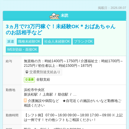
掲載日：2026.08.07
未読
3ヵ月で73万円稼ぐ！未経験OK＊おばあちゃん
のお話相手など
派遣
職種未経験OK
社会人未経験OK
ブランクOK
WEB登録・面接OK
無資格の方：時給1400円～1750円 / 介護福祉士：時給1700円～
給与
2125円 / 初任者以上：時給1500円～1875円
交通費別途支給あり
全額支給
交通費
浜松市中央区
勤務地
新浜松駅
/
上島駅
/
助信駅
/
…
介護施設や病院など ★自宅近くの施設がいいなど勤務地ご
相談ください
【シフト例】 07:00～16:00 09:00～18:00 17:00～09:00 ※ 上記
勤務時間
は一例です！その他シフトもご相談ください！