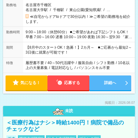
名古屋市千種区
勤務地
名古屋大学駅
/
千種駅
/
東山公園(愛知県)駅
/
…
≪自宅からドアtoドアで30分以内！≫ご希望の勤務地を紹介
します。
9:00～18:00（休憩60分） ■ご希望があれば下記シフトもOK！
勤務時間
早番 7:00～16:00 遅番 10:00～19:00 夜勤 16:30～翌9:30 「家族
と休みを合わせたい」 「余裕を持って夕飯の準備がしたい」
「できれば残業はしたくない」 など、ご希望を教えてください
【8月中のスタートOK！急募！】2カ月～ ■ご応募から最短2～
期間
ね。 ※Wワーク希望の方へ 今ご覧のお仕事で希望する勤務時間
3日後に就業が可能です！
と、もう1つのお仕事の勤務時間。 合計で週40時間を超える場
合は応募できません。
履歴書不要
/
40～50代活躍中
/
服装自由
/
シフト勤務
/
10名以
特徴
上の大量募集
/
電話対応なし
/
パソコンスキル不要
気になる！
応募する
詳細へ
掲載日：2026.08.07
未読
＜医療行為はナシ＞時給1400円！病院で備品の
チェックなど