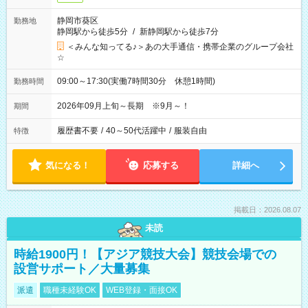
静岡市葵区
勤務地
静岡駅から徒歩5分
/
新静岡駅から徒歩7分
＜みんな知ってる♪＞あの大手通信・携帯企業のグループ会社
☆
09:00～17:30(実働7時間30分 休憩1時間)
勤務時間
2026年09月上旬～長期 ※9月～！
期間
履歴書不要
/
40～50代活躍中
/
服装自由
特徴
気になる！
応募する
詳細へ
掲載日：2026.08.07
未読
時給1900円！【アジア競技大会】競技会場での
設営サポート／大量募集
派遣
職種未経験OK
WEB登録・面接OK