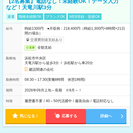
【2名募集】電話なし！未経験OK！データ入力
など！天竜川駅3分
派遣
職種未経験OK
ブランクOK
WEB登録・面接OK
時給1300円 ●月収例：218,400円（時給1,300円×8時間×21日
給与
間の場合）
交通費別途支給あり
全額支給
交通費
浜松市中央区
勤務地
天竜川駅から徒歩3分
/
浜松駅から車20分
建設関連の会社
08:30～17:30(実働8時間 休憩1時間)
勤務時間
2026年09月上旬～長期 ※9月～！
期間
履歴書不要
/
40～50代活躍中
/
服装自由
/
電話対応なし
特徴
気になる！
応募する
詳細へ