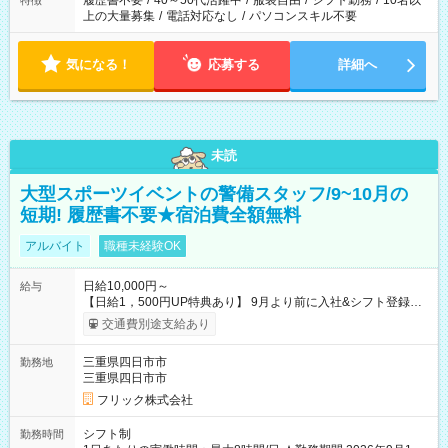
履歴書不要
/
40～50代活躍中
/
服装自由
/
シフト勤務
/
10名以
特徴
上の大量募集
/
電話対応なし
/
パソコンスキル不要
気になる！
応募する
詳細へ
未読
大型スポーツイベントの警備スタッフ/9~10月の
短期! 履歴書不要★宿泊費全額無料
アルバイト
職種未経験OK
日給10,000円～
給与
【日給1，500円UP特典あり】 9月より前に入社&シフト登録す
ると 期間中(9/16~10/23) の日給がUP! 日給1万1500円でしっか
交通費別途支給あり
り稼げます♪ 【試用期間】試用期間なし
三重県四日市市
勤務地
三重県四日市市
フリック株式会社
シフト制
勤務時間