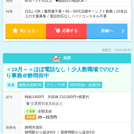
即日～2ヶ月以上 ■開始日の相談OK！
期間
日払いOK
/
履歴書不要
/
40～50代活躍中
/
シフト勤務
/
10名以
特徴
上の大量募集
/
電話対応なし
/
パソコンスキル不要
気になる！
応募する
詳細へ
掲載日：2026.08.05
未読
＜10月～＞ほぼ電話なし！少人数職場でのひと
り事務＠静岡街中
派遣
職種未経験OK
ブランクOK
WEB登録・面接OK
時給1400円 月収例 210,000円+残業代
給与
交通費別途支給あり
全額支給
交通費
20～25万円
月収例
静岡市葵区
勤務地
静岡駅から徒歩8分
/
新静岡駅から徒歩5分