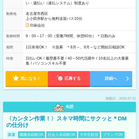
い・週払い（速払システム）制度あり
名古屋市西区
勤務地
上小田井駅から無料送迎バス10分
印刷会社
9：00～17：00（実働7時間、休憩60分） ＊日勤のみ
勤務時間
1日単発OK！ ※急募 ＊8月～、9月～など開始日相談OK
期間
日払いOK
/
履歴書不要
/
40～50代活躍中
/
10名以上の大量募
特徴
集
/
パソコンスキル不要
気になる！
応募する
詳細へ
掲載日：2026.07.31
未読
〈カンタン作業！〉スキマ時間にサクッと＊DM
の仕分け
派遣
職種未経験OK
社会人未経験OK
大学生歓迎
ブランクOK