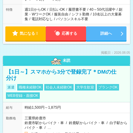
週1日からOK
/
日払いOK
/
履歴書不要
/
40～50代活躍中
/
副
特徴
業・WワークOK
/
服装自由
/
シフト勤務
/
10名以上の大量募
集
/
電話対応なし
/
パソコンスキル不要
気になる！
応募する
詳細へ
掲載日：2026.08.05
未読
【1日～】スマホから3分で登録完了＊DMの仕
分け
派遣
職種未経験OK
社会人未経験OK
大学生歓迎
ブランクOK
WEB登録・面接OK
時給1,500円～1,875円
給与
三重県鈴鹿市
勤務地
鈴鹿市駅からバイク・車
/
鈴鹿駅からバイク・車
/
白子駅から
バイク・車
/
…