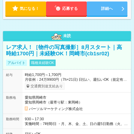
気になる！
応募する
詳細へ
未読
レア求人！［物件の写真撮影］8月スタート｜高
時給1700円｜未経験OK！岡崎市(cb1sr02)
アルバイト
職種未経験OK
時給1,700円～1,700円
給与
月収例：24万9900円（7h×21日) 日払い、週払いOK（規定有
り） 【試用期間】試用期間なし
交通費別途支給あり
愛知県岡崎市
勤務地
愛知県岡崎市（最寄り駅：東岡崎）
パーソルマーケティング株式会社
930～17:30
勤務時間
実働時間：7時間/日 ・月、木、金、土、日の週5日勤務（火、水
は固定休です／夏季、年末年始等、長期休暇有り！） ・ワンシ
フト！ 残業ほぼナシ（0～5h/月）