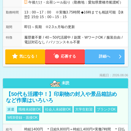
午後だけ・出荷シール貼り（勤務地：愛知県豊橋市船渡町）
13：00～17：00 ※実働3.75時間 ◆16時までも相談可能 【休
勤務時間
憩】15分 15：00～15：15
即日～長期 ※2.3ヵ月毎の更新
期間
履歴書不要
/
40～50代活躍中
/
副業・WワークOK
/
服装自由
/
特徴
電話対応なし
/
パソコンスキル不要
気になる！
応募する
詳細へ
掲載日：2026.08.06
未読
【50代も活躍中！】印刷物の封入や景品箱詰め
など作業はいろいろ
派遣
職種未経験OK
社会人未経験OK
大学生歓迎
ブランクOK
WEB登録・面接OK
時給1400円 ＊日給9,800円＝時給1,400円×実働7時間 ＊日払
給与