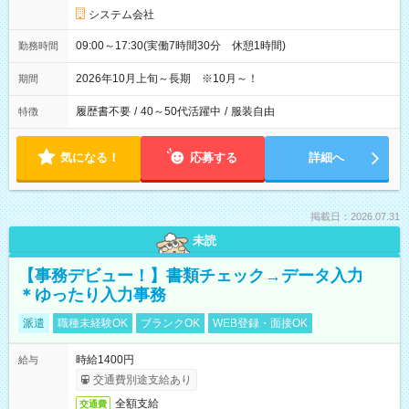
システム会社
09:00～17:30(実働7時間30分 休憩1時間)
勤務時間
2026年10月上旬～長期 ※10月～！
期間
履歴書不要
/
40～50代活躍中
/
服装自由
特徴
気になる！
応募する
詳細へ
掲載日：2026.07.31
未読
【事務デビュー！】書類チェック→データ入力
＊ゆったり入力事務
派遣
職種未経験OK
ブランクOK
WEB登録・面接OK
時給1400円
給与
交通費別途支給あり
全額支給
交通費