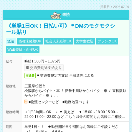
掲載日：2026.07.29
未読
《単発1日OK！日払い可》＊DMのモクモクシ
ール貼り
派遣
職種未経験OK
社会人未経験OK
大学生歓迎
ブランクOK
WEB登録・面接OK
時給1,500円～1,875円
給与
交通費別途支給あり
■ 交通費規定内支給 ※派遣先による
交通費
三重県松阪市
勤務地
松阪駅からバイク・車
/
伊勢中川駅からバイク・車
/
東松阪駅
からバイク・車
/
…
■物流センターなど ■勤務地選べます
＜1日3時間～OK！＞ ▼ 例えば… ▼ 15:00～18:00 15:00～
勤務時間
22:00 17:00～22:00 など こちら以外の時間もお気軽にご相談く
ださい！
単発1日～！ ★勤務開始日や期間はお気軽にご相談くださ
期間
い！ ＃8月～ ＃9月～