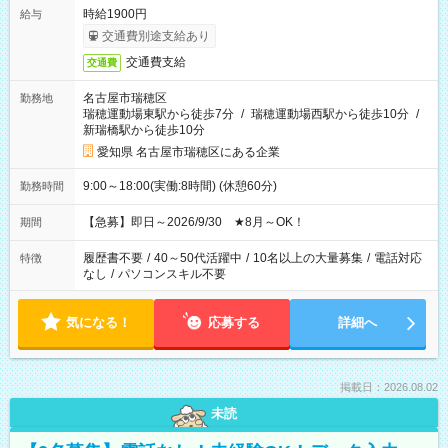
時給1900円
給与
交通費別途支給あり
交通費支給
交通費
名古屋市瑞穂区
勤務地
瑞穂運動場東駅から徒歩7分
/
瑞穂運動場西駅から徒歩10分
/
新瑞橋駅から徒歩10分
愛知県 名古屋市瑞穂区にある企業
9:00～18:00(実働:8時間) (休憩60分)
勤務時間
【急募】即日～2026/9/30 ★8月～OK！
期間
履歴書不要
/
40～50代活躍中
/
10名以上の大量募集
/
電話対応
特徴
なし
/
パソコンスキル不要
気になる！
応募する
詳細へ
掲載日：2026.08.02
未読