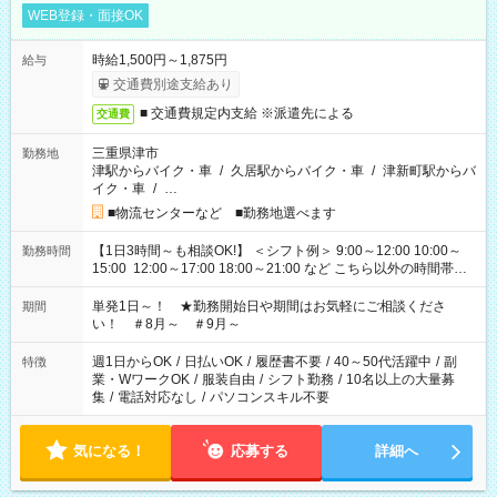
WEB登録・面接OK
時給1,500円～1,875円
給与
交通費別途支給あり
■ 交通費規定内支給 ※派遣先による
交通費
三重県津市
勤務地
津駅からバイク・車
/
久居駅からバイク・車
/
津新町駅からバ
イク・車
/
…
■物流センターなど ■勤務地選べます
【1日3時間～も相談OK!】 ＜シフト例＞ 9:00～12:00 10:00～
勤務時間
15:00 12:00～17:00 18:00～21:00 など こちら以外の時間帯も
お気軽にご相談ください！
単発1日～！ ★勤務開始日や期間はお気軽にご相談くださ
期間
い！ ＃8月～ ＃9月～
週1日からOK
/
日払いOK
/
履歴書不要
/
40～50代活躍中
/
副
特徴
業・WワークOK
/
服装自由
/
シフト勤務
/
10名以上の大量募
集
/
電話対応なし
/
パソコンスキル不要
気になる！
応募する
詳細へ