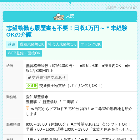
掲載日：2026.08.07
未読
志望動機も履歴書も不要！日収1万円～＊未経験
OKの介護
派遣
職種未経験OK
社会人未経験OK
ブランクOK
WEB登録・面接OK
無資格未経験：時給1350円～ ■週払いOK ■扶養内OK ■日
給与
収1万800円以上
交通費別途支給あり
交通費全額支給（ガソリン代もOK！）
交通費
愛知県豊橋市
勤務地
豊橋駅
/
新豊橋駅
/
二川駅
/
…
≪自宅からドアtoドアで30分以内！≫ご希望の勤務地を紹介
します。
9:00～18:00（休憩60分） ■ご希望があれば下記シフトもOK！
勤務時間
早番 7:00～16:00 遅番 10:00～19:00 「家族と休みを合わせた
い」 「余裕を持って夕飯の準備がしたい」 「できれば残業はし
たくない」 など、ご希望を教えてくださいね。 ※Wワーク希望