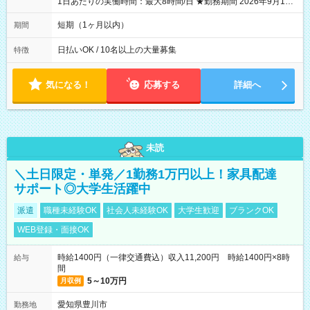
1日あたりの実働時間：最大8時間/日 ★勤務期間 2026年9月16
日~2026年10月23日 短期勤務OK! 期間中フル勤務できる方優遇
※週3~5日勤務(勤務日数応相談) ※期間前から勤務スタートも可
短期（1ヶ月以内）
期間
能です! ★勤務時間 8:00~17:00(休憩1時間) ※現場により変動あ
り ※夜勤シフトあり
日払いOK / 10名以上の大量募集
特徴
気になる！
応募する
詳細へ
未読
＼土日限定・単発／1勤務1万円以上！家具配達
サポート◎大学生活躍中
派遣
職種未経験OK
社会人未経験OK
大学生歓迎
ブランクOK
WEB登録・面接OK
時給1400円（一律交通費込）収入11,200円 時給1400円×8時
給与
間
5～10万円
月収例
愛知県豊川市
勤務地