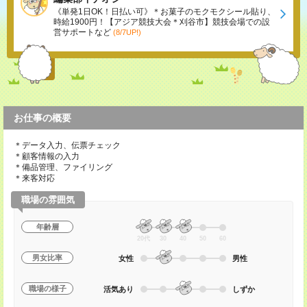
《単発1日OK！日払い可》＊お菓子のモクモクシール貼り、
時給1900円！【アジア競技大会＊刈谷市】競技会場での設
営サポートなど
(8/7UP!)
お仕事の概要
＊データ入力、伝票チェック
＊顧客情報の入力
＊備品管理、ファイリング
＊来客対応
職場の雰囲気
年齢層
20代
30
40
50
60
男女比率
女性
男性
職場の様子
活気あり
しずか