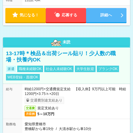
日払いOK
特徴
気になる！
応募する
詳細へ
未読
13-17時＊検品＆出荷シール貼り！少人数の職
場・扶養内OK
派遣
職種未経験OK
社会人未経験OK
大学生歓迎
ブランクOK
WEB登録・面接OK
時給1200円+交通費規定支給 【収入例】9万円以上可能 時給
給与
1200円×3.75ｈ×20日
交通費別途支給あり
規定支給あり
交通費
5～10万円
月収例
愛知県豊橋市
勤務地
豊橋駅から車19分
/
大清水駅から車10分