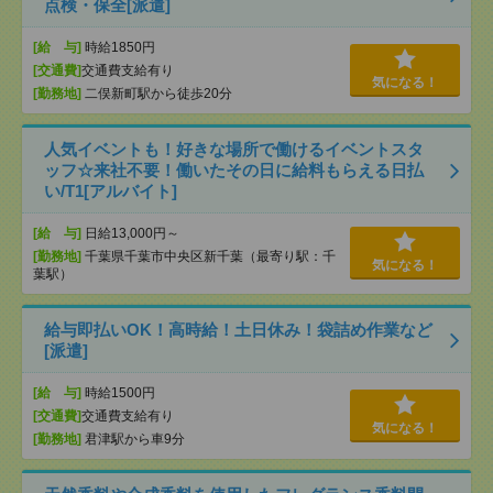
点検・保全[派遣]
[給 与]
時給1850円
[交通費]
交通費支給有り
気になる！
[勤務地]
二俣新町駅から徒歩20分
人気イベントも！好きな場所で働けるイベントスタ
ッフ☆来社不要！働いたその日に給料もらえる日払
い/T1[アルバイト]
[給 与]
日給13,000円～
[勤務地]
千葉県千葉市中央区新千葉（最寄り駅：千
気になる！
葉駅）
給与即払いOK！高時給！土日休み！袋詰め作業など
[派遣]
[給 与]
時給1500円
[交通費]
交通費支給有り
気になる！
[勤務地]
君津駅から車9分