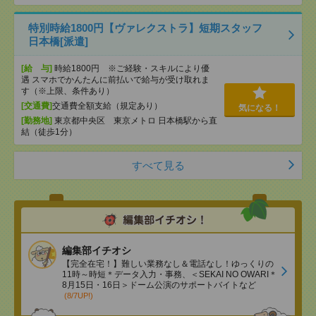
特別時給1800円【ヴァレクストラ】短期スタッフ
日本橋[派遣]
[給 与]
時給1800円 ※ご経験・スキルにより優
遇 スマホでかんたんに前払いで給与が受け取れま
す（※上限、条件あり）
[交通費]
交通費全額支給（規定あり）
気になる！
[勤務地]
東京都中央区 東京メトロ 日本橋駅から直
結（徒歩1分）
すべて見る
編集部イチオシ
【完全在宅！】難しい業務なし＆電話なし！ゆっくりの
11時～時短＊データ入力・事務、＜SEKAI NO OWARI＊
8月15日・16日＞ドーム公演のサポートバイトなど
(8/7UP!)