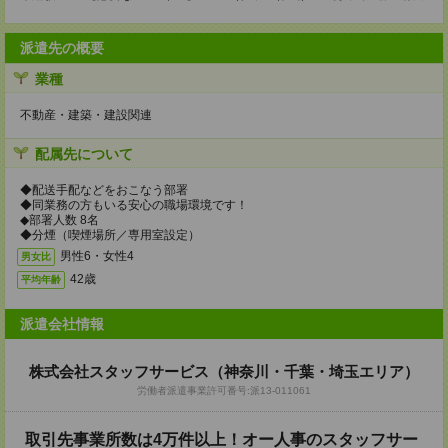
派遣先の概要
業種
不動産・建築・建設関連
配属先について
◆配送手配などをおこなう部署
◆同業務の方もいる安心の職場環境です！
◆部署人数 8名
◆分煙（喫煙場所／専用室設定）
男性6・女性4
男女比
42歳
平均年齢
派遣会社情報
株式会社スタッフサービス（神奈川・千葉・埼玉エリア）
労働者派遣事業許可番号:派13-011061
取引先事業所数は4万件以上！オー人事のスタッフサー