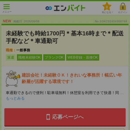
0
メニュー
気になる！
ログイン
NEW
掲載日 :2026
/
08
/
08
No.SSKCS2404368744
未経験でも時給1700円＊基本16時まで＊配送
手配など＊車通勤可
職種：
一般事務
派遣
職種未経験OK
ブランクOK
WEB登録・面接OK
建設会社！未経験ＯＫ！きれいな事務所！幅広い年
齢層が活躍する環境です！
車通勤できるので便利！駐車場無料！休憩室を利用できて快適！同
...
もっとみる
応募ページへ