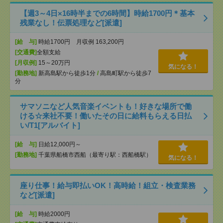
【週3～4日×16時半までの6時間】時給1700円＊基本
残業なし！伝票処理など[派遣]
[給 与]
時給1700円 月収例 163,200円
[交通費]
全額支給
[月収例]
15～20万円
気になる！
[勤務地]
新高島駅から徒歩1分
/
高島町駅から徒歩7
分
サマソニなど人気音楽イベントも！好きな場所で働
ける☆来社不要！働いたその日に給料もらえる日払
い/T1[アルバイト]
[給 与]
日給12,000円～
[勤務地]
千葉県船橋市西船（最寄り駅：西船橋駅）
気になる！
座り仕事！給与即払いOK！高時給！組立・検査業務
など[派遣]
[給 与]
時給2000円