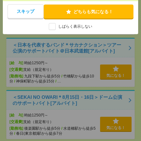
充電を繋げるだけ！[派遣]
スキップ
どちらも気になる！
[給 与]
時給1414円～ ▼日払いOK（規定あ
り） ■初勤務手当あり ※規定による
[勤務地]
新宿駅から徒歩
/
新宿三丁目駅から徒歩
/
気になる！
しばらく表示しない
高田馬場駅から徒歩
/
…
＜日本を代表するバンド＊サカナクション＞ツアー
公演のサポートバイト＠日本武道館[アルバイト]
[給 与]
時給1250円～
[交通費]
支給（規定有り）
気になる！
[勤務地]
九段下駅から徒歩5分
/
竹橋駅から徒歩10
分
/
神保町駅から徒歩15分
/
…
＜SEKAI NO OWARI＊8月15日・16日＞ドーム公演
のサポートバイト[アルバイト]
[給 与]
時給1250円～
[交通費]
支給（規定有り）
気になる！
[勤務地]
後楽園駅から徒歩5分
/
水道橋駅から徒歩5
分
/
春日(東京都)駅から徒歩7分