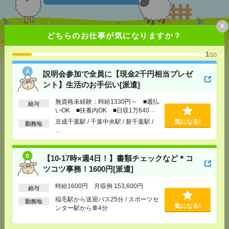
×
どちらのお仕事が気になりますか？
説明会参加で全員に【現金2千円相当プレゼント】生
活のお手伝い[派遣]
1
/10
[給 与]
無資格未経験：時給1330円～ ■週払い
説明会参加で全員に【現金2千円相当プレゼ
OK ■扶養内OK ■日収1万640円以上
ント】生活のお手伝い[派遣]
[交通費]
交通費全額支給
気になる！
[勤務地]
京成千葉駅
/
千葉中央駅
/
新千葉駅
/
…
無資格未経験：時給1330円～ ■週払
給与
いOK ■扶養内OK ■日収1万640円
以上
京成千葉駅 / 千葉中央駅 / 新千葉駅 /
気になる!
【10-17時×週4日！】書類チェックなど＊コツコツ事
勤務地
…
務！1600円[派遣]
[給 与]
時給1600円 月収例 153,600円
【10-17時×週4日！】書類チェックなど＊コ
[交通費]
支給あり
ツコツ事務！1600円[派遣]
[月収例]
15～20万円
気になる！
[勤務地]
稲毛駅から送迎バス25分
時給1600円 月収例 153,600円
/
スポーツセンタ
給与
ー駅から車4分
稲毛駅から送迎バス25分 / スポーツセ
勤務地
気になる!
ンター駅から車4分
【シフト自由・現金手渡しOK】iPhoneなどスマホの