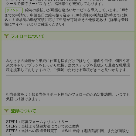
クールで優待サービス など、福利厚生が充実しております。
給与の前払いが可能な速払いサービスを導入しています。18時
ポイント！
までの申請で、申請当日に給与振り込み（18時以降の申請は翌9時までに振
込）！※承認の勤怠実績に応じて申請が可能※その他規定あり（詳細は登録
後にマイページよりご確認ください)
フォローについて
みなさまの経歴から単純に仕事を探すだけではなく、志向や目標、個性や将
来のキャリアプランをしっかり把握。次のステップを見据えた最適な職場環
境を提案しておりますので、ご満足いただける環境がきっと見つかります。
担当企業をよく知る専任サポート担当がフォローのため定期訪問。いつでも
気軽に相談できます。
登録について
STEP1：応募フォームよりエントリー
STEP2：当社より登録方法についてのご案内
STEP3：当社への派遣登録完了 ※Web登録（電話面談1回、または面談な
し）