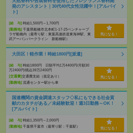
天然香料や合成香料を使用したフレグランス香料開
発のアシスタント｜30代40代女性活躍中！[アルバイ
ト]
[給 与]
時給1,500円～1,700円
[勤務地]
千葉県船橋市北本町1-17-25ベンチャープ
ラザ船橋内（最寄り駅：東葉高速鉄道東海神駅、東
気になる！
武アーバンパークライン 新船橋駅）
大田区！軽作業！時給1800円[派遣]
[給 与]
時給1800円 日額平均1万4400円/月額30
万2400円/残込39万2400円
[交通費]
交通費支給（規定あり）
気になる！
[勤務地]
流通センター駅から車
国連機関の資金調達スタッフ◇私にもできる社会貢
献のカタチがある／未経験歓迎！週3日勤務～OK！
[アルバイト]
[給 与]
時給1,350円～2,000円
[勤務地]
千葉県千葉市（最寄り駅：千葉駅）
気になる！