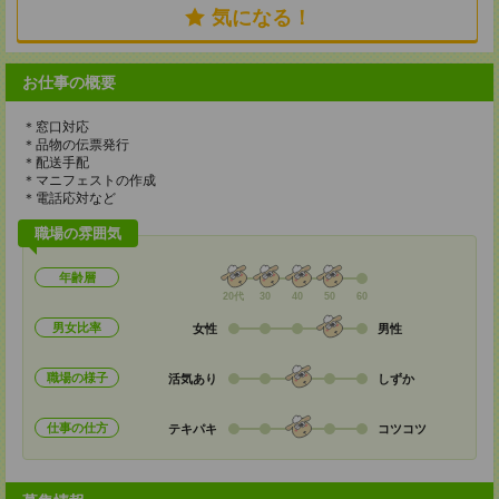
気になる！
お仕事の概要
＊窓口対応
＊品物の伝票発行
＊配送手配
＊マニフェストの作成
＊電話応対など
職場の雰囲気
年齢層
20代
30
40
50
60
男女比率
女性
男性
職場の様子
活気あり
しずか
仕事の仕方
テキパキ
コツコツ