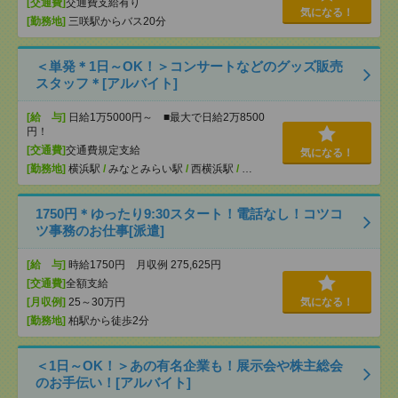
[交通費]
交通費支給有り
気になる！
[勤務地]
三咲駅からバス20分
＜単発＊1日～OK！＞コンサートなどのグッズ販売
スタッフ＊[アルバイト]
[給 与]
日給1万5000円～ ■最大で日給2万8500
円！
[交通費]
交通費規定支給
気になる！
[勤務地]
横浜駅
/
みなとみらい駅
/
西横浜駅
/
…
1750円＊ゆったり9:30スタート！電話なし！コツコ
ツ事務のお仕事[派遣]
[給 与]
時給1750円 月収例 275,625円
[交通費]
全額支給
[月収例]
25～30万円
気になる！
[勤務地]
柏駅から徒歩2分
＜1日～OK！＞あの有名企業も！展示会や株主総会
のお手伝い！[アルバイト]