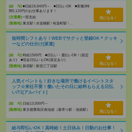
[給 与]
■日給16,840円～ ■日払いOK ■実働3時
間5,120円のお仕事あります！
[交通費]
一部支給
気になる！
[勤務地]
東京駅
/
水道橋駅
/
有楽町駅
/
…
短時間シフトあり！WEBでサクッと登録OK＊クッキ
ーなどの仕分け[派遣]
[給 与]
時給1500円 ■日払い・週払いOK！(規定
あり) ■現金日払いもOK(規定あり)
気になる！
[勤務地]
新宿駅
/
新宿三丁目駅
人気イベントも！好きな場所で働けるイベントスタ
ッフ☆来社不要！働いたその日に給料もらえる日払
い/T1[アルバイト]
[給 与]
日給13,000円～
[勤務地]
東京都豊島区南池袋（最寄り駅：池袋駅）
気になる！
給与即払いOK！高時給！土日休み！日勤のお仕事！