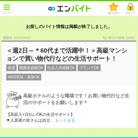
0
メニュー
気になる！
ログイン
お探しのバイト情報は掲載が終了しました。
掲載日 :2026
/
05
/
27
No.NECKT静岡_09SIZ
＜週2日～＊60代まで活躍中！＞高級マンシ
ョンで買い物代行などの生活サポート！
派遣
職種未経験OK
社会人未経験OK
ブランクOK
WEB登録・面接OK
高級ホテルのような職場です！お買い物代行など生
活のサポートをお願いします＊
【高収入×日払いOKの生活サポート】
▼入居者の皆さんは自立
...もっとみる