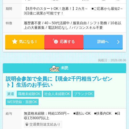
と休みを合わせたい」 「余裕を持って夕飯の準備がしたい」
「できれば残業はしたくない」 など、ご希望を教えてください
【8月中のスタートOK！急募！】2カ月～ ■ご応募から最短2～
期間
ね。 ※Wワーク希望の方へ 今ご覧のお仕事で希望する勤務時間
3日後に就業が可能です！
と、もう1つのお仕事の勤務時間。 合計で週40時間を超える場
合は応募できません。
履歴書不要
/
40～50代活躍中
/
服装自由
/
シフト勤務
/
10名以
特徴
上の大量募集
/
電話対応なし
/
パソコンスキル不要
気になる！
応募する
詳細へ
掲載日：2026.08.06
未読
説明会参加で全員に【現金2千円相当プレゼン
ト】生活のお手伝い
派遣
職種未経験OK
社会人未経験OK
ブランクOK
WEB登録・面接OK
無資格未経験：時給1350円～ ■週払いOK ■扶養内OK ■日
給与
収1万800円以上
交通費別途支給あり