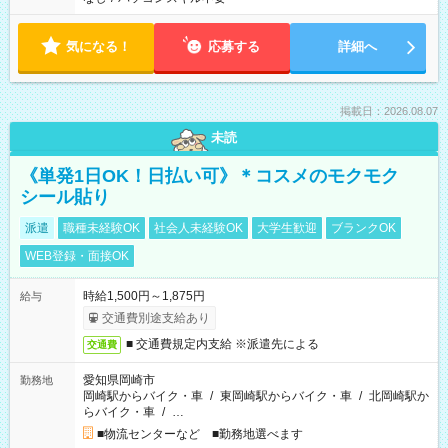
気になる！
応募する
詳細へ
掲載日：2026.08.07
未読
《単発1日OK！日払い可》＊コスメのモクモク
シール貼り
派遣
職種未経験OK
社会人未経験OK
大学生歓迎
ブランクOK
WEB登録・面接OK
時給1,500円～1,875円
給与
交通費別途支給あり
■ 交通費規定内支給 ※派遣先による
交通費
愛知県岡崎市
勤務地
岡崎駅からバイク・車
/
東岡崎駅からバイク・車
/
北岡崎駅か
らバイク・車
/
…
■物流センターなど ■勤務地選べます