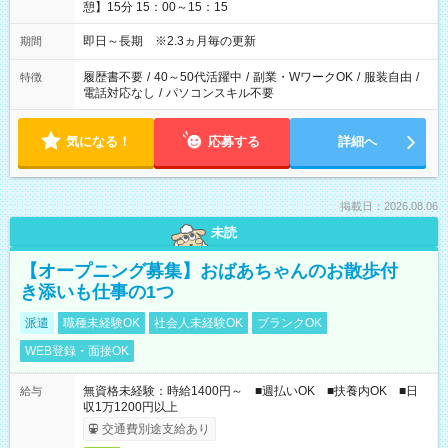
憩】15分 15：00～15：15
即日～長期 ※2.3ヵ月毎の更新
期間
履歴書不要
/
40～50代活躍中
/
副業・WワークOK
/
服装自由
/
特徴
電話対応なし
/
パソコンスキル不要
気になる！
応募する
詳細へ
掲載日：2026.08.06
未読
【オープニング募集】おばあちゃんのお散歩付
き添いも仕事の1つ
派遣
職種未経験OK
社会人未経験OK
ブランクOK
WEB登録・面接OK
無資格未経験：時給1400円～ ■週払いOK ■扶養内OK ■日
給与
収1万1200円以上
交通費別途支給あり