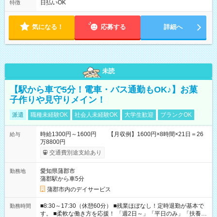
フト！ 残業ほぼナシ（0～5h/月）
日払いOK
特徴
気になる！
応募する
詳細へ
未読
【駅から車で5分！電車・バス通勤もOK♪】お菓
子作りや見守りメイン！
派遣
職種未経験OK
社会人未経験OK
大学生歓迎
ブランクOK
時給1300円～1600円 【月収例】1600円×8時間×21日＝26
給与
万8800円
交通費別途支給あり
愛知県蒲郡市
勤務地
蒲郡駅から車5分
蒲郡市内のデイサービス
■8:30～17:30（休憩60分） ■残業ほぼなし！定時退勤が基本で
勤務時間
す。 ■柔軟な働き方を応援！ 「週2日～」「平日のみ」「扶養内