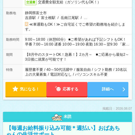
交通費全額支給（ガソリン代もOK！）
交通費
静岡県富士市
勤務地
吉原駅
/
富士根駅
/
岳南江尾駅
/
…
≪車通勤もOK！≫ご自宅近くでご希望の勤務地を紹介しま
す。
9:00～18:00（休憩60分） ■ご希望があれば下記シフトもOK！
勤務時間
早番 7:00～16:00 遅番 10:00～19:00 夜勤 16:30～翌9:30 「家族
と休みを合わせたい」 「余裕を持って夕飯の準備がしたい」
「できれば残業はしたくない」 など、ご希望を教えてください
【8月中のスタートOK！急募！】2カ月～ ■ご応募から最短2～
期間
ね。 ※Wワーク希望の方へ 今ご覧のお仕事で希望する勤務時間
3日後に就業が可能です！
と、もう1つのお仕事の勤務時間。 合計で週40時間を超える場
合は応募できません。
履歴書不要
/
40～50代活躍中
/
服装自由
/
シフト勤務
/
10名以
特徴
上の大量募集
/
電話対応なし
/
パソコンスキル不要
気になる！
応募する
詳細へ
掲載日：2026.08.07
未読
【毎週お給料振り込み可能＊週払い】おばあち
ゃんの生活サポート