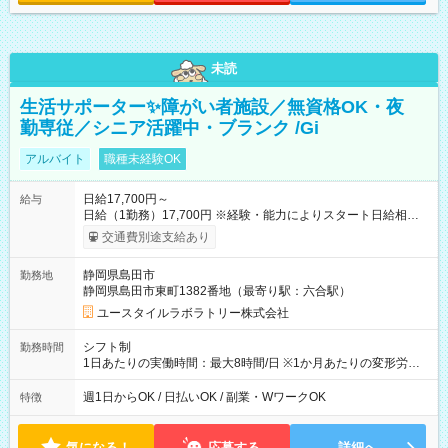
未読
生活サポーター✨障がい者施設／無資格OK・夜
勤専従／シニア活躍中・ブランク /Gi
アルバイト
職種未経験OK
日給17,700円～
給与
日給（1勤務）17,700円 ※経験・能力によりスタート日給相談
可・昇給可 【試用期間】試用期間あり 試用期間の長さ：3ヶ月
交通費別途支給あり
雇用形態、給与は本採用時と同じです。
静岡県島田市
勤務地
静岡県島田市東町1382番地（最寄り駅：六合駅）
ユースタイルラボラトリー株式会社
シフト制
勤務時間
1日あたりの実働時間：最大8時間/日 ※1か月あたりの変形労働
制（週平均40時間以内） 夜勤：17:00-翌09:00（休憩2時間）
週1日からOK / 日払いOK / 副業・WワークOK
特徴
気になる！
応募する
詳細へ