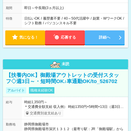
勤務」など、あなたの生活に合わせた相談が可能。 無理な連勤
もありませんので、自分のペースを大切にしながら、長く安心
即日～中長期(3ヵ月以上)
期間
して働ける環境です。 夕飯の準備や家族との時間もしっかり確
保できるため、主婦（夫）の方も無理なく続けていただけま
日払いOK
/
履歴書不要
/
40～50代活躍中
/
副業・WワークOK
/
特徴
す。
シフト勤務
/
パソコンスキル不要
気になる！
応募する
詳細へ
未読
【扶養内OK】御殿場アウトレットの受付スタッ
フ◇週3日～・短時間OK♪車通勤OK/to_526702
アルバイト
職種未経験OK
時給1,350円～
給与
＊交通費全額支給 収入例） 時給1350円×5時間×13日（週3日）
＝月収8万7000円以上可！ ※勤務日数は一例 【試用期間】試用
交通費別途支給あり
期間あり 試用期間の長さ：2ヶ月 雇用形態、給与は本採用時と
同じです。
静岡県御殿場市
勤務地
静岡県御殿場市深沢１３１２（最寄り駅：JR「御殿場駅」から