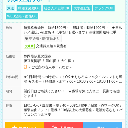
派遣
職種未経験OK
社会人未経験OK
大学生歓迎
ブランクOK
WEB登録・面接OK
無資格未経験：時給1300円～ 経験者：時給1400円～ ★日払
給与
い／週払い制度あり（月払いも選べます）※稼働開始時は手続き
完了次第のお支払いとなります。
交通費別途支給あり
交通費支給※規定有
交通費
静岡県伊豆の国市
勤務地
伊豆長岡駅
/
韮山駅
/
大仁駅
/
…
＜ご近所の老人ホームなど＞
★1日4時間～の時短シフトOK ★もちろんフルタイムシフトも可
勤務時間
能 ★スタート時間選べます 7:00～16:00 9:00～18:00 11:00～
20:00 など 残業なし！ ※Wワークの場合、他のお仕事と合わせ
週40時間超の就業はご案内できません ※法令に基づき、週20時
開始日はご相談ください！ ★職場が気に入れば、長期でも働
期間
間以上勤務は社会保険への加入対象となります ※労働者派遣法
けます！
（日雇い派遣の原則禁止）により、短時間・短期間の就業はご
案内が難しい場合があります
日払いOK
/
履歴書不要
/
40～50代活躍中
/
副業・WワークOK
/
特徴
服装自由
/
シフト勤務
/
10名以上の大量募集
/
電話対応なし
/
パ
ソコンスキル不要