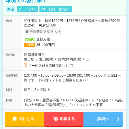
環境でのお仕事！
派遣
ブランクOK
WEB登録・面接OK
初任者以上：時給1500円～1875円 / 介護福祉士：時給1700円～
給与
2125円 ■日払いOK
交通費別途支給あり
全額支給
交通費
25～30万円
月収例
静岡県磐田市
勤務地
磐田駅
/
豊田町駅
/
豊岡(静岡県)駅
/
…
サービス付き高齢者向け住宅
(1)07:00～16:00 (2)09:00～18:00 (3)17:00～09:00 ※ 上記は一
勤務時間
例です！その他シフトもご相談ください！
即日～2ヶ月以上
期間
日払いOK
/
履歴書不要
/
40～50代活躍中
/
シフト勤務
/
10名以
特徴
上の大量募集
/
電話対応なし
/
パソコンスキル不要
気になる！
応募する
詳細へ