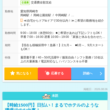
交通費全額支給
交通費
愛知県岡崎市
勤務地
岡崎駅
/
岡崎公園前駅
/
中岡崎駅
/
…
≪自宅からドアtoドアで30分以内！≫ご希望の勤務地を紹介
します。
9:00～18:00（休憩60分） ■ご希望があれば下記シフトもOK！
勤務時間
早番 7:00～16:00 遅番 10:00～19:00 「家族と休みを合わせた
い」 「余裕を持って夕飯の準備がしたい」 「できれば残業はし
たくない」 など、ご希望を教えてくださいね。 ※Wワーク希望
【現在も積極採用中！急募！】2カ月～ ■8月～、9月スタート
期間
の方へ 今ご覧のお仕事で希望する勤務時間と、もう1つのお仕事
もOK！
の勤務時間。 合計で週40時間を超える場合は応募できません。
履歴書不要
/
40～50代活躍中
/
服装自由
/
シフト勤務
/
10名以
特徴
上の大量募集
/
電話対応なし
/
パソコンスキル不要
気になる！
応募する
詳細へ
掲載日：2026.08.06
未読
【時給1500円】日払い！まるでホテルのような