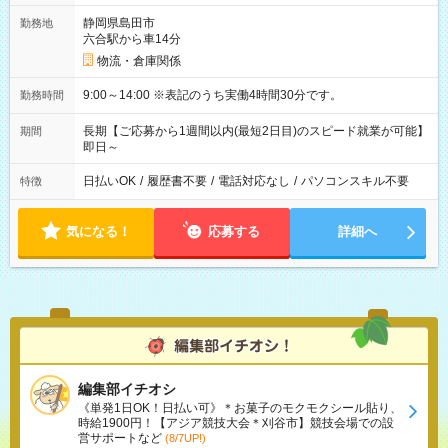
静岡県島田市
勤務地
六合駅から車14分
物流・倉庫関係
9:00～14:00 ※表記のうち実働4時間30分です。
勤務時間
長期【ご応募から1週間以内(最短2日目)のスピード就業が可能】
期間
即日～
日払いOK
/
履歴書不要
/
電話対応なし
/
パソコンスキル不要
特徴
気になる！
応募する
詳細へ
編集部イチオシ
《単発1日OK！日払い可》＊お菓子のモクモクシール貼り、
時給1900円！【アジア競技大会＊刈谷市】競技会場での設
営サポートなど
(8/7UP!)