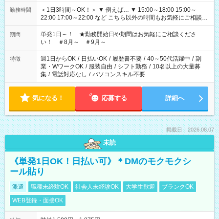
＜1日3時間～OK！＞ ▼ 例えば… ▼ 15:00～18:00 15:00～
勤務時間
22:00 17:00～22:00 など こちら以外の時間もお気軽にご相談く
ださい！
単発1日～！ ★勤務開始日や期間はお気軽にご相談くださ
期間
い！ ＃8月～ ＃9月～
週1日からOK
/
日払いOK
/
履歴書不要
/
40～50代活躍中
/
副
特徴
業・WワークOK
/
服装自由
/
シフト勤務
/
10名以上の大量募
集
/
電話対応なし
/
パソコンスキル不要
気になる！
応募する
詳細へ
掲載日：2026.08.07
未読
《単発1日OK！日払い可》＊DMのモクモクシ
ール貼り
派遣
職種未経験OK
社会人未経験OK
大学生歓迎
ブランクOK
WEB登録・面接OK