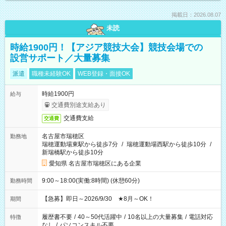
掲載日：2026.08.07
未読
時給1900円！【アジア競技大会】競技会場での
設営サポート／大量募集
派遣
職種未経験OK
WEB登録・面接OK
時給1900円
給与
交通費別途支給あり
交通費支給
交通費
名古屋市瑞穂区
勤務地
瑞穂運動場東駅から徒歩7分
/
瑞穂運動場西駅から徒歩10分
/
新瑞橋駅から徒歩10分
愛知県 名古屋市瑞穂区にある企業
9:00～18:00(実働:8時間) (休憩60分)
勤務時間
【急募】即日～2026/9/30 ★8月～OK！
期間
履歴書不要
/
40～50代活躍中
/
10名以上の大量募集
/
電話対応
特徴
なし
/
パソコンスキル不要