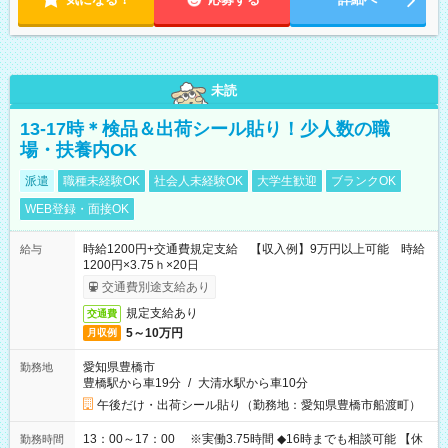
未読
13-17時＊検品＆出荷シール貼り！少人数の職
場・扶養内OK
派遣
職種未経験OK
社会人未経験OK
大学生歓迎
ブランクOK
WEB登録・面接OK
時給1200円+交通費規定支給 【収入例】9万円以上可能 時給
給与
1200円×3.75ｈ×20日
交通費別途支給あり
規定支給あり
交通費
5～10万円
月収例
愛知県豊橋市
勤務地
豊橋駅から車19分
/
大清水駅から車10分
午後だけ・出荷シール貼り（勤務地：愛知県豊橋市船渡町）
13：00～17：00 ※実働3.75時間 ◆16時までも相談可能 【休
勤務時間