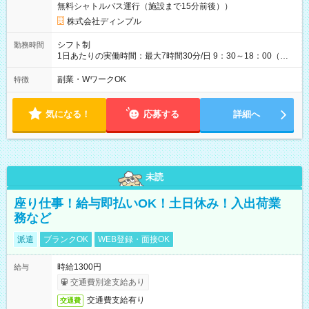
無料シャトルバス運行（施設まで15分前後））
株式会社ディンプル
シフト制
勤務時間
1日あたりの実働時間：最大7時間30分/日 9：30～18：00（実
働7時間30分 休憩1時間） 11：00～17：00（実働6時間 休憩
なし） 13：30～19：30（実働5時間 休憩1時間） など 勤務時
副業・WワークOK
特徴
間についてはお気軽にご相談ください♪
気になる！
応募する
詳細へ
未読
座り仕事！給与即払いOK！土日休み！入出荷業
務など
派遣
ブランクOK
WEB登録・面接OK
時給1300円
給与
交通費別途支給あり
交通費支給有り
交通費