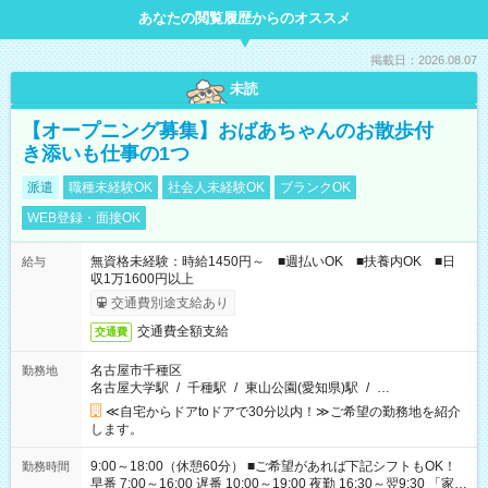
あなたの閲覧履歴からのオススメ
掲載日：2026.08.07
未読
【オープニング募集】おばあちゃんのお散歩付
き添いも仕事の1つ
派遣
職種未経験OK
社会人未経験OK
ブランクOK
WEB登録・面接OK
無資格未経験：時給1450円～ ■週払いOK ■扶養内OK ■日
給与
収1万1600円以上
交通費別途支給あり
交通費全額支給
交通費
名古屋市千種区
勤務地
名古屋大学駅
/
千種駅
/
東山公園(愛知県)駅
/
…
≪自宅からドアtoドアで30分以内！≫ご希望の勤務地を紹介
します。
9:00～18:00（休憩60分） ■ご希望があれば下記シフトもOK！
勤務時間
早番 7:00～16:00 遅番 10:00～19:00 夜勤 16:30～翌9:30 「家族