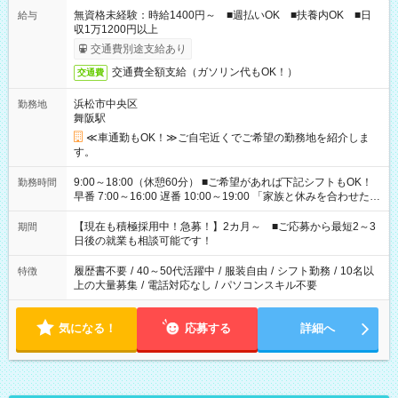
無資格未経験：時給1400円～ ■週払いOK ■扶養内OK ■日
給与
収1万1200円以上
交通費別途支給あり
交通費全額支給（ガソリン代もOK！）
交通費
浜松市中央区
勤務地
舞阪駅
≪車通勤もOK！≫ご自宅近くでご希望の勤務地を紹介しま
す。
9:00～18:00（休憩60分） ■ご希望があれば下記シフトもOK！
勤務時間
早番 7:00～16:00 遅番 10:00～19:00 「家族と休みを合わせた
い」 「余裕を持って夕飯の準備がしたい」 「できれば残業はし
たくない」 など、ご希望を教えてくださいね。 ※Wワーク希望
【現在も積極採用中！急募！】2カ月～ ■ご応募から最短2～3
期間
の方へ 今ご覧のお仕事で希望する勤務時間と、もう1つのお仕事
日後の就業も相談可能です！
の勤務時間。 合計で週40時間を超える場合は応募できません。
履歴書不要
/
40～50代活躍中
/
服装自由
/
シフト勤務
/
10名以
特徴
上の大量募集
/
電話対応なし
/
パソコンスキル不要
気になる！
応募する
詳細へ