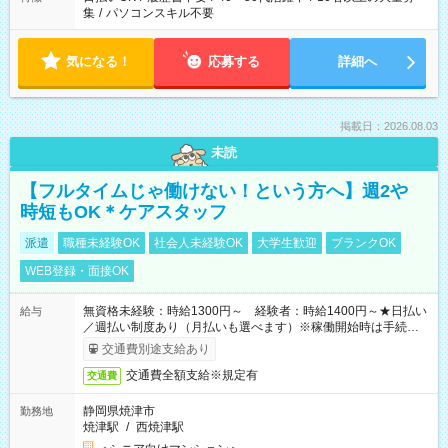
集
/
パソコンスキル不要
気になる！
応募する
詳細へ
掲載日：2026.08.03
未読
【フルタイムじゃ働けない！という方へ】週2や
時短もOK＊ケアスタッフ
派遣
職種未経験OK
社会人未経験OK
大学生歓迎
ブランクOK
WEB登録・面接OK
無資格未経験：時給1300円～ 経験者：時給1400円～★日払い
給与
／週払い制度あり（月払いも選べます）※稼働開始時は手続き完
了次第のお支払いとなります。
交通費別途支給あり
交通費全額支給※規定有
交通費
静岡県焼津市
勤務地
焼津駅
/
西焼津駅