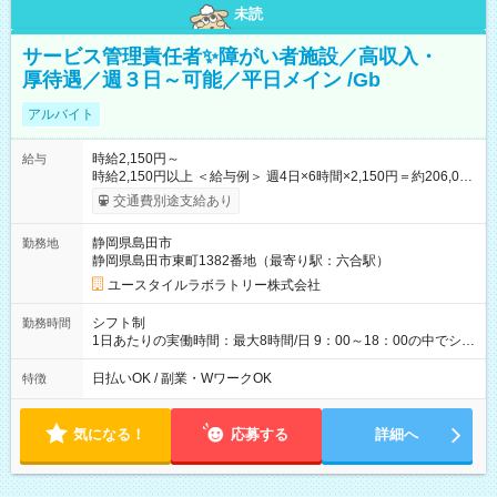
未読
サービス管理責任者✨障がい者施設／高収入・
厚待遇／週３日～可能／平日メイン /Gb
アルバイト
時給2,150円～
給与
時給2,150円以上 ＜給与例＞ 週4日×6時間×2,150円＝約206,000
円 【試用期間】試用期間あり 試用期間の長さ：3ヶ月 雇用形
交通費別途支給あり
態、給与は本採用時と同じです。
静岡県島田市
勤務地
静岡県島田市東町1382番地（最寄り駅：六合駅）
ユースタイルラボラトリー株式会社
シフト制
勤務時間
1日あたりの実働時間：最大8時間/日 9：00～18：00の中でシフ
ト制（4時間以上） ※週3日～OK ※休憩法定通り ※勤務可能日
数・時間に関しては応相談
日払いOK / 副業・WワークOK
特徴
気になる！
応募する
詳細へ