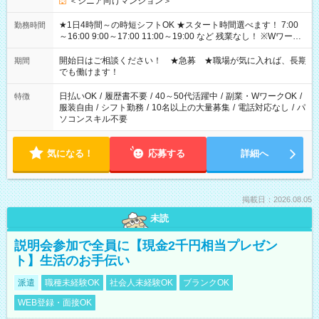
＜シニア向けマンション＞
★1日4時間～の時短シフトOK ★スタート時間選べます！ 7:00
勤務時間
～16:00 9:00～17:00 11:00～19:00 など 残業なし！ ※Wワーク
の場合、他のお仕事と合わせ週40時間超の就業はご案内できま
せん ※法令に基づき、週20時間以上勤務は社会保険への加入対
開始日はご相談ください！ ★急募 ★職場が気に入れば、長期
期間
象となります ※労働者派遣法（日雇い派遣の原則禁止）によ
でも働けます！
り、短時間・短期間の就業はご案内が難しい場合があります
日払いOK
/
履歴書不要
/
40～50代活躍中
/
副業・WワークOK
/
特徴
服装自由
/
シフト勤務
/
10名以上の大量募集
/
電話対応なし
/
パ
ソコンスキル不要
気になる！
応募する
詳細へ
掲載日：2026.08.05
未読
説明会参加で全員に【現金2千円相当プレゼン
ト】生活のお手伝い
派遣
職種未経験OK
社会人未経験OK
ブランクOK
WEB登録・面接OK