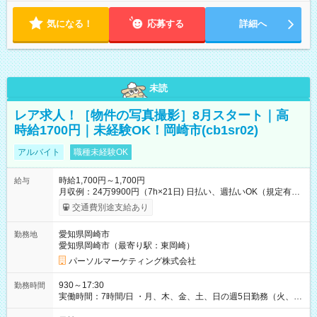
気になる！
応募する
詳細へ
未読
レア求人！［物件の写真撮影］8月スタート｜高
時給1700円｜未経験OK！岡崎市(cb1sr02)
アルバイト
職種未経験OK
時給1,700円～1,700円
給与
月収例：24万9900円（7h×21日) 日払い、週払いOK（規定有
り） 【試用期間】試用期間なし
交通費別途支給あり
愛知県岡崎市
勤務地
愛知県岡崎市（最寄り駅：東岡崎）
パーソルマーケティング株式会社
930～17:30
勤務時間
実働時間：7時間/日 ・月、木、金、土、日の週5日勤務（火、水
は固定休です／夏季、年末年始等、長期休暇有り！） ・ワンシ