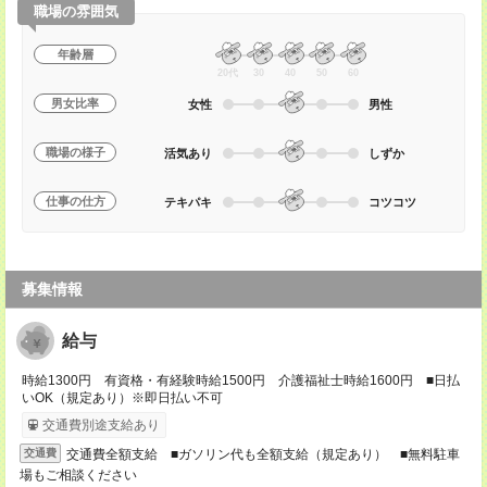
職場の雰囲気
年齢層
20代
30
40
50
60
男女比率
女性
男性
職場の様子
活気あり
しずか
仕事の仕方
テキパキ
コツコツ
募集情報
給与
時給1300円 有資格・有経験時給1500円 介護福祉士時給1600円 ■日払
いOK（規定あり）※即日払い不可
交通費別途支給あり
交通費全額支給 ■ガソリン代も全額支給（規定あり） ■無料駐車
交通費
場もご相談ください