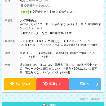
時給1,500円～1,875円
給与
交通費別途支給あり
■ 交通費規定内支給 ※派遣先による
交通費
浜松市中央区
勤務地
浜松駅からバイク・車
/
新浜松駅からバイク・車
/
遠州病院駅
からバイク・車
/
…
■物流センターなど ■勤務地選べます
＜1日3時間～OK！＞ ▼ 例えば… ▼ 15:00～18:00 15:00～
勤務時間
22:00 17:00～22:00 など こちら以外の時間もお気軽にご相談く
ださい！
単発1日～！ ★勤務開始日や期間はお気軽にご相談くださ
期間
い！ ＃8月～ ＃9月～
週1日からOK
/
日払いOK
/
履歴書不要
/
40～50代活躍中
/
副
特徴
業・WワークOK
/
服装自由
/
シフト勤務
/
10名以上の大量募
集
/
電話対応なし
/
パソコンスキル不要
気になる！
応募する
詳細へ
掲載日：2026.08.07
未読