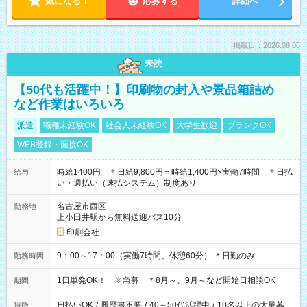
気になる！
応募する
詳細へ
掲載日：2026.08.06
未読
【50代も活躍中！】印刷物の封入や景品箱詰め
など作業はいろいろ
派遣
職種未経験OK
社会人未経験OK
大学生歓迎
ブランクOK
WEB登録・面接OK
時給1400円 ＊日給9,800円＝時給1,400円×実働7時間 ＊日払
給与
い・週払い（速払システム）制度あり
名古屋市西区
勤務地
上小田井駅から無料送迎バス10分
印刷会社
9：00～17：00（実働7時間、休憩60分） ＊日勤のみ
勤務時間
1日単発OK！ ※急募 ＊8月～、9月～など開始日相談OK
期間
日払いOK
/
履歴書不要
/
40～50代活躍中
/
10名以上の大量募
特徴