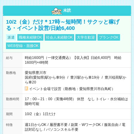
未読
10/2（金）だけ＊17時～短時間！サクッと稼げ
る・イベント設営/日給6,400
派遣
職種未経験OK
社会人未経験OK
大学生歓迎
ブランクOK
WEB登録・面接OK
時給1600円（一律交通費込）【収入例】日給6,400円 時給
給与
1600円×4時間
愛知県豊川市
勤務地
国府(愛知県)駅から車9分
/
豊川駅から車19分
/
豊川稲荷駅か
ら車20
イベント会場で設営（勤務地：愛知県豊川市白鳥町）
17：00～21：00（実働4時間） 休憩 なし トイレ・水分補給は
勤務時間
随時可能
10/2（金）1日だけ
期間
週1日からOK
/
履歴書不要
/
副業・WワークOK
/
服装自由
/
電
特徴
話対応なし
/
パソコンスキル不要