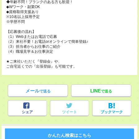
◆年齢不問！ブランクのある方も歓迎！
◆Wワーク・副業OK
◆資格取得支援あり
※10名以上採用予定
※学歴不問
【応募後の流れ】
（1）Webまたはお電話で応募
（2）来社不要！お電話orオンラインで簡単登録♪
（3）担当者からお仕事のご紹介
（4）職場見学＆お仕事決定
★ご来社いただく『登録会』や、
ご自宅近くでの『出張登録』も可能です。
メール
LINE
で送る
で送る
シェア
ツイート
ブックマーク
かんたん検索はこちら