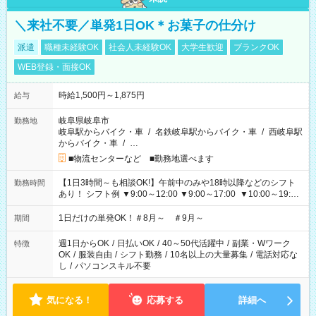
＼来社不要／単発1日OK＊お菓子の仕分け
派遣
職種未経験OK
社会人未経験OK
大学生歓迎
ブランクOK
WEB登録・面接OK
時給1,500円～1,875円
給与
岐阜県岐阜市
勤務地
岐阜駅からバイク・車
/
名鉄岐阜駅からバイク・車
/
西岐阜駅
からバイク・車
/
…
■物流センターなど ■勤務地選べます
【1日3時間～も相談OK!】午前中のみや18時以降などのシフト
勤務時間
あり！ シフト例 ▼9:00～12:00 ▼9:00～17:00 ▼10:00～19:00
▼18:00～21:00
1日だけの単発OK！＃8月～ ＃9月～
期間
週1日からOK
/
日払いOK
/
40～50代活躍中
/
副業・Wワーク
特徴
OK
/
服装自由
/
シフト勤務
/
10名以上の大量募集
/
電話対応な
し
/
パソコンスキル不要
気になる！
応募する
詳細へ