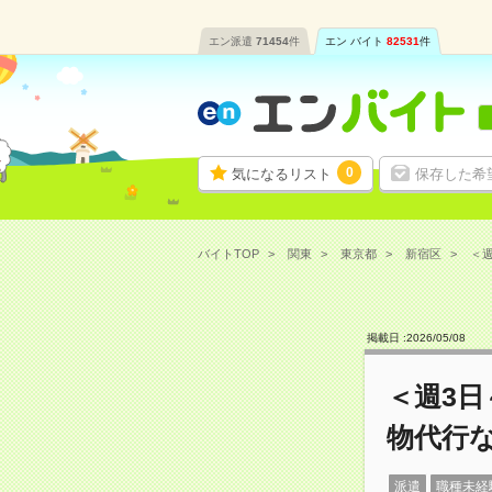
エン派遣
71454
件
エン バイト
82531
件
0
気になるリスト
保存した希
バイトTOP
関東
東京都
新宿区
＜週
掲載日 :
2026
/
05
/
08
＜週3
物代行
派遣
職種未経