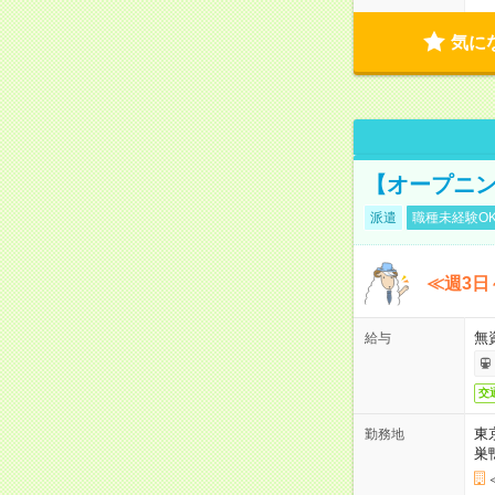
気に
【オープニン
派遣
職種未経験O
≪週3日
無
給与
交
東
勤務地
巣