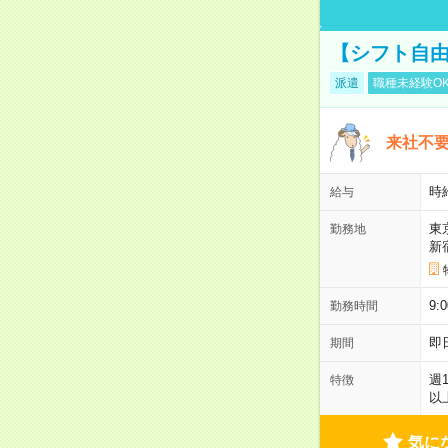
【シフト自由
派遣
職種未経験O
来社不要
時
給与
東
勤務地
新
9:
勤務時間
即
期間
週
特徴
以
気に