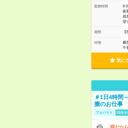
9:
勤務時間
夜
残
望
【
期間
履
特徴
不
気に
＃1日4時間
搬のお仕事
アルバイト
職種未
暇だか