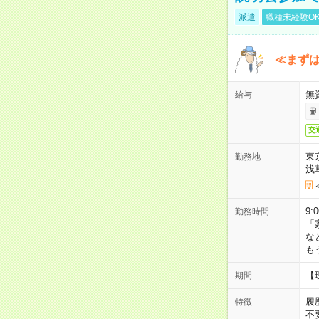
派遣
職種未経験O
≪まずは
無
給与
交
東
勤務地
浅
9:
勤務時間
「
な
も
【
期間
履
特徴
不