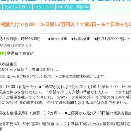
K
社会人未経験OK
ブランクOK
WEB登録・面接OK
相談だけでもOK！≫日収1.2万円以上で週3日～＆土日休みも
資格未経験：時給1500円～ ■週払いOK ■扶養内OK ■日収1万2000円以上
交通費別途支給あり
交通費全額支給
通費
京都台東区
草駅
/
三ノ輪駅
/
上野御徒町駅
/
…
≪自宅からドアtoドアで30分以内！≫ご希望の勤務地を紹介します。
00～18:00（休憩60分） ■ご希望があれば下記シフトもOK！ 早番 7:00～16:00 遅
家族と休みを合わせたい」 「余裕を持って夕飯の準備がしたい」 「できれば
ど、ご希望を教えてくださいね。 ※Wワーク希望の方へ 今ご覧のお仕事で希
う1つのお仕事の勤務時間。 合計で週40時間を超える場合は応募できません。
現在も積極採用中！急募！】2カ月～ ■ご応募から最短2～3日後の就業も相
歴書不要
/
40～50代活躍中
/
服装自由
/
シフト勤務
/
10名以上の大量募集
/
電話対応
要