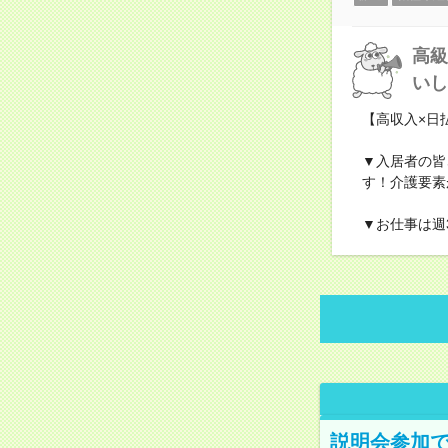
高級
いし
【高収入×日
▼入居者の皆
す！介護要素
▼お仕事は週
説明会参加で