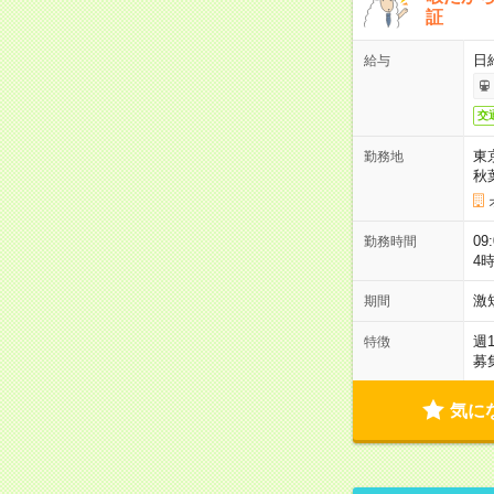
証
日
給与
交
東
勤務地
秋
09
勤務時間
4
激
期間
週
特徴
募
気に