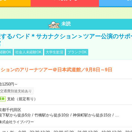
未読
表するバンド＊サカナクション＞ツアー公演のサポ
館
経験OK
社会人未経験OK
大学生歓迎
ブランクOK
ションのアリーナツアー＠日本武道館／9月8日～9日
給1250円～
交通費別途支給あり
支給（規定有り）
通費
京都千代田区
段下駅から徒歩5分
/
竹橋駅から徒歩10分
/
神保町駅から徒歩15分
/
…
株式会社ライブパワー