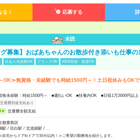
なる！
応募する
詳
未読
グ募集】おばあちゃんのお散歩付き添いも仕事の
K
社会人未経験OK
ブランクOK
WEB登録・面接OK
～OK≫無資格・未経験でも時給1500円～！土日祝休みもOK
資格未経験：時給1500円～ ■週払いOK ■扶養内OK ■日収1万2000円以上
交通費別途支給あり
交通費全額支給
通費
京都豊島区
鴨駅
/
目白駅
/
北池袋駅
/
…
≪自宅からドアtoドアで30分以内！≫ご希望の勤務地を紹介します。