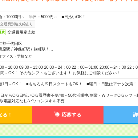
給：10000円～ 半日：5000円～ ■日払いOK！
交通費別途支給あり
交通費規定支給
通費
京都千代田区
葉原駅
/
神保町駅
/
麹町駅
/
…
オフィス・学校など
:00～18:00 09:00～13:00 20:00～24：00 22：00～31:00 20:00～24：00 2
時間～OK！ その他シフトもございます！ お気軽にご相談ください！
短1日～OK！ ■もちろん即日スタートもOK！ ■曜日・日数はアナタ次第！
1日からOK
/
日払いOK
/
履歴書不要
/
40～50代活躍中
/
副業・WワークOK
/
シフト
集
/
電話対応なし
/
パソコンスキル不要
なる！
応募する
詳