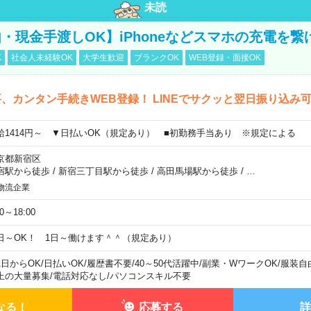
未読
・現金手渡しOK】iPhoneなどスマホの充電を繋
K
社会人未経験OK
大学生歓迎
ブランクOK
WEB登録・面接OK
、カンタン手続きWEB登録！ LINEでサクッと翌日振り込み
給1414円～ ▼日払いOK（規定あり） ■初勤務手当あり ※規定による
京都新宿区
宿駅から徒歩
/
新宿三丁目駅から徒歩
/
高田馬場駅から徒歩
/
…
物流企業
00～18:00
日～OK！ 1日～働けます＾＾（規定あり）
1日からOK
/
日払いOK
/
履歴書不要
/
40～50代活躍中
/
副業・WワークOK
/
服装自
上の大量募集
/
電話対応なし
/
パソコンスキル不要
なる！
応募する
詳