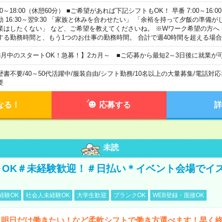
00～18:00（休憩60分） ■ご希望があれば下記シフトもOK！ 早番 7:00～16:00 遅
勤 16:30～翌9:30 「家族と休みを合わせたい」 「余裕を持って夕飯の準備
業はしたくない」 など、ご希望を教えてくださいね。 ※Wワーク希望の方へ
する勤務時間と、もう1つのお仕事の勤務時間。 合計で週40時間を超える場
8月中のスタートOK！急募！】2カ月～ ■ご応募から最短2～3日後に就業が
歴書不要
/
40～50代活躍中
/
服装自由
/
シフト勤務
/
10名以上の大量募集
/
電話対応
要
なる！
応募する
詳
未読
～OK＃未経験歓迎！＃日払い＊イベント会場でイ
経験OK
社会人未経験OK
大学生歓迎
ブランクOK
WEB登録・面接OK
ら明日だけ働きたい！など柔軟シフトで働き方選べます！早く