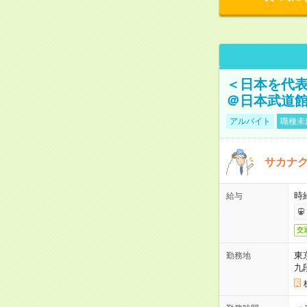
＜日本を代
＠日本武道
アルバイト
職種未
サカナク
時
給与
交
東
勤務地
九