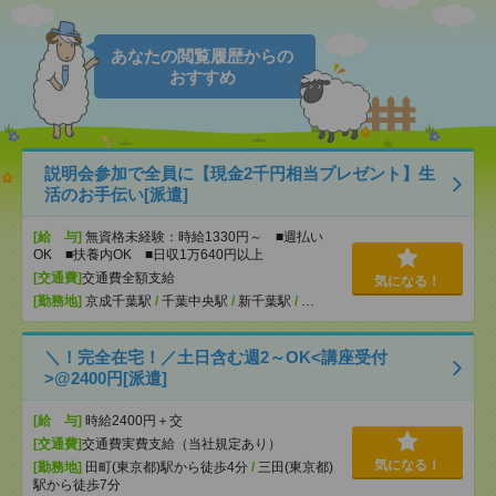
あなたの閲覧履歴からの
おすすめ
説明会参加で全員に【現金2千円相当プレゼント】生
活のお手伝い[派遣]
[給 与]
無資格未経験：時給1330円～ ■週払い
OK ■扶養内OK ■日収1万640円以上
[交通費]
交通費全額支給
気になる！
[勤務地]
京成千葉駅
/
千葉中央駅
/
新千葉駅
/
…
＼！完全在宅！／土日含む週2～OK<講座受付
>@2400円[派遣]
[給 与]
時給2400円＋交
[交通費]
交通費実費支給（当社規定あり）
気になる！
[勤務地]
田町(東京都)駅から徒歩4分
/
三田(東京都)
駅から徒歩7分