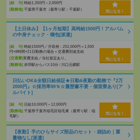
[給 与]
時給1,350円～2,000円
[勤務地]
千葉県千葉市（最寄り駅：千葉駅）
気になる！
【土日休み】【1ヶ月短期】高時給1500円！アルバム
の中身チェック・梱包[派遣]
[給 与]
時給1500円／月収例：252,000円＝1,500
円×8時間×21日勤務の場合＋交通費別途支給
[交通費]
実費支給／当社規定あり。
気になる！
[勤務地]
赤羽駅からバス10分
/
川口元郷駅
日払いOK&全額日給保証★日勤&夜勤の勤務で『2万
2000円』☆採用率99％☆履歴書不要・個室寮あり[ア
ルバイト]
[給 与]
日給10,000円～12,000円
[勤務地]
千葉県千葉市稲毛区稲毛東（最寄り駅：稲
気になる！
毛駅）
【夜勤】手のひらサイズ部品のセット・袋詰め｜重
量物なし[派遣]