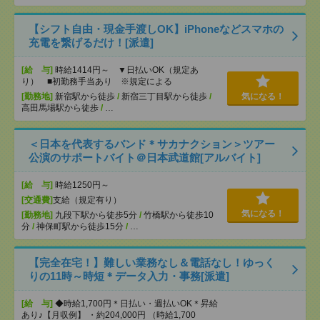
【シフト自由・現金手渡しOK】iPhoneなどスマホの
充電を繋げるだけ！[派遣]
[給 与]
時給1414円～ ▼日払いOK（規定あ
り） ■初勤務手当あり ※規定による
[勤務地]
新宿駅から徒歩
/
新宿三丁目駅から徒歩
/
気になる！
高田馬場駅から徒歩
/
…
＜日本を代表するバンド＊サカナクション＞ツアー
公演のサポートバイト＠日本武道館[アルバイト]
[給 与]
時給1250円～
[交通費]
支給（規定有り）
気になる！
[勤務地]
九段下駅から徒歩5分
/
竹橋駅から徒歩10
分
/
神保町駅から徒歩15分
/
…
【完全在宅！】難しい業務なし＆電話なし！ゆっく
りの11時～時短＊データ入力・事務[派遣]
[給 与]
◆時給1,700円＊日払い・週払いOK＊昇給
あり♪【月収例】 ・約204,000円 （時給1,700