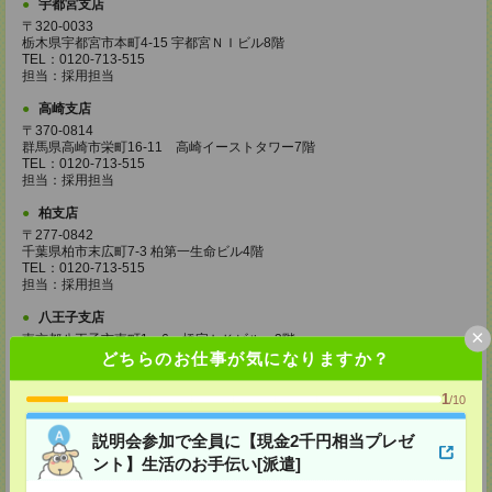
宇都宮支店
〒320-0033
栃木県宇都宮市本町4-15 宇都宮ＮＩビル8階
TEL：0120-713-515
担当：採用担当
高崎支店
〒370-0814
群馬県高崎市栄町16-11 高崎イーストタワー7階
TEL：0120-713-515
担当：採用担当
柏支店
〒277-0842
千葉県柏市末広町7-3 柏第一生命ビル4階
TEL：0120-713-515
担当：採用担当
八王子支店
×
東京都八王子市東町1－6 橋完ＬＫビル 3階
TEL：0120-713-515
どちらのお仕事が気になりますか？
担当：採用担当
1
/10
町田支店
〒194-0022 東京都町田市森野1-33-11 町田森野ビル1階
説明会参加で全員に【現金2千円相当プレゼ
TEL：0120-713-515
担当：採用担当
ント】生活のお手伝い[派遣]