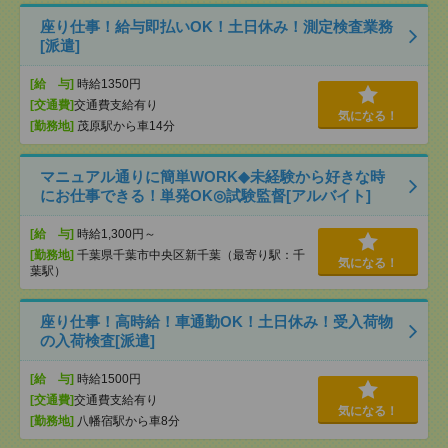
座り仕事！給与即払いOK！土日休み！測定検査業務
[派遣]
[給 与]
時給1350円
[交通費]
交通費支給有り
気になる！
[勤務地]
茂原駅から車14分
マニュアル通りに簡単WORK◆未経験から好きな時
にお仕事できる！単発OK◎試験監督[アルバイト]
[給 与]
時給1,300円～
[勤務地]
千葉県千葉市中央区新千葉（最寄り駅：千
気になる！
葉駅）
座り仕事！高時給！車通勤OK！土日休み！受入荷物
の入荷検査[派遣]
[給 与]
時給1500円
[交通費]
交通費支給有り
気になる！
[勤務地]
八幡宿駅から車8分