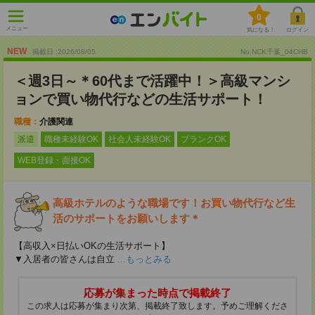
0
メニュー
気になる！
ログイン
NEW
掲載日 :2026
/
08
/
05
No.NCK千葉_04CHB
＜週3日～＊60代まで活躍中！＞高級マンシ
ョンで買い物代行などの生活サポート！
職種：
介護関連
派遣
職種未経験OK
社会人未経験OK
ブランクOK
WEB登録・面接OK
高級ホテルのような職場です！お買い物代行など生
活のサポートをお願いします＊
【高収入×日払いOKの生活サポート】
▼入居者の皆さんは自立
...もっとみる
応募が集まった時点で掲載終了
この求人は応募が集まり次第、掲載終了致します。予めご理解くださ