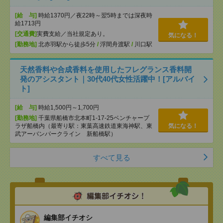
[給 与]
時給1370円／夜22時～翌5時までは深夜時
給1713円
[交通費]
実費支給／当社規定あり。
気になる！
[勤務地]
北赤羽駅から徒歩5分
/
浮間舟渡駅
/
川口駅
天然香料や合成香料を使用したフレグランス香料開
発のアシスタント｜30代40代女性活躍中！[アルバイ
ト]
[給 与]
時給1,500円～1,700円
[勤務地]
千葉県船橋市北本町1-17-25ベンチャープ
ラザ船橋内（最寄り駅：東葉高速鉄道東海神駅、東
気になる！
武アーバンパークライン 新船橋駅）
すべて見る
編集部イチオシ