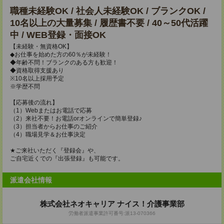
職種未経験OK / 社会人未経験OK / ブランクOK /
10名以上の大量募集 / 履歴書不要 / 40～50代活躍
中 / WEB登録・面接OK
【未経験・無資格OK】
◆お仕事を始めた方の60％が未経験！
◆年齢不問！ブランクのある方も歓迎！
◆資格取得支援あり
※10名以上採用予定
※学歴不問
【応募後の流れ】
（1）Webまたはお電話で応募
（2）来社不要！お電話orオンラインで簡単登録♪
（3）担当者からお仕事のご紹介
（4）職場見学＆お仕事決定
★ご来社いただく『登録会』や、
ご自宅近くでの『出張登録』も可能です。
派遣会社情報
株式会社ネオキャリア ナイス！介護事業部
労働者派遣事業許可番号:派13-070366