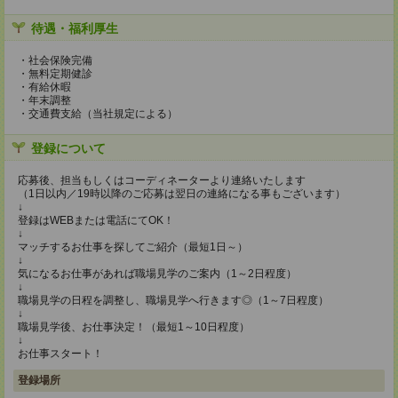
待遇・福利厚生
・社会保険完備
・無料定期健診
・有給休暇
・年末調整
・交通費支給（当社規定による）
登録について
応募後、担当もしくはコーディネーターより連絡いたします
（1日以内／19時以降のご応募は翌日の連絡になる事もございます）
↓
登録はWEBまたは電話にてOK！
↓
マッチするお仕事を探してご紹介（最短1日～）
↓
気になるお仕事があれば職場見学のご案内（1～2日程度）
↓
職場見学の日程を調整し、職場見学へ行きます◎（1～7日程度）
↓
職場見学後、お仕事決定！（最短1～10日程度）
↓
お仕事スタート！
登録場所