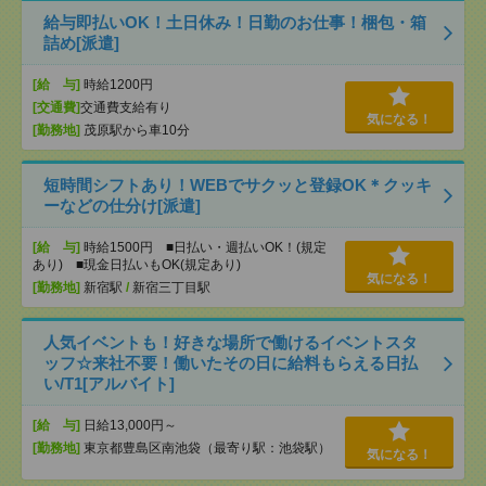
給与即払いOK！土日休み！日勤のお仕事！梱包・箱
詰め[派遣]
[給 与]
時給1200円
[交通費]
交通費支給有り
気になる！
[勤務地]
茂原駅から車10分
短時間シフトあり！WEBでサクッと登録OK＊クッキ
ーなどの仕分け[派遣]
[給 与]
時給1500円 ■日払い・週払いOK！(規定
あり) ■現金日払いもOK(規定あり)
気になる！
[勤務地]
新宿駅
/
新宿三丁目駅
人気イベントも！好きな場所で働けるイベントスタ
ッフ☆来社不要！働いたその日に給料もらえる日払
い/T1[アルバイト]
[給 与]
日給13,000円～
[勤務地]
東京都豊島区南池袋（最寄り駅：池袋駅）
気になる！