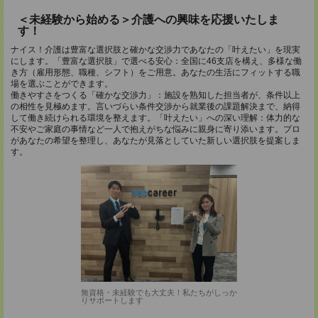
＜未経験から始める＞介護への興味を応援いたしま
す！
ナイス！介護は豊富な選択肢と確かな交渉力であなたの「叶えたい」を現実
にします。「豊富な選択肢」で選べる安心：全国に46支店を構え、多様な働
き方（雇用形態、職種、シフト）をご用意。あなたの生活にフィットする職
場を選ぶことができます。
働きやすさをつくる「確かな交渉力」：施設を熟知した担当者が、条件以上
の相性を見極めます。言いづらい条件交渉から就業後の課題解決まで、納得
して働き続けられる環境を整えます。「叶えたい」への深い理解：体力的な
不安やご家庭の事情など一人で抱えがちな悩みに親身に寄り添います。プロ
があなたの希望を整理し、あなたが見落としていた新しい選択肢を提案しま
す。
無資格・未経験でも大丈夫！私たちがしっか
りサポートします