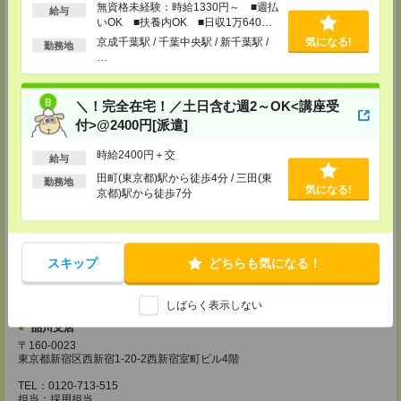
越谷支店
無資格未経験：時給1330円～ ■週払
給与
〒343-0816
いOK ■扶養内OK ■日収1万640円
埼玉県越谷市弥生町1-4 越谷弥生ビル3階
以上
京成千葉駅 / 千葉中央駅 / 新千葉駅 /
気になる!
TEL：0120-713-515
勤務地
…
担当：採用担当
厚木支店
神奈川県厚木市旭町1-2-1 日本生命本厚木ビル7階
＼！完全在宅！／土日含む週2～OK<講座受
TEL：0120-713-515
付>@2400円[派遣]
担当：採用担当
時給2400円＋交
藤沢支店
給与
〒251-0025
田町(東京都)駅から徒歩4分 / 三田(東
勤務地
神奈川県藤沢市鵠沼石上1丁目5番2号
気になる!
京都)駅から徒歩7分
日本生命藤沢ビル2階
TEL：0120-713-515
担当：採用担当
甲府支店
スキップ
どちらも気になる！
〒400-0031 山梨県甲府市丸の内2-30-3 甲府丸の内ビル5階
TEL：0120-713-515
担当：採用担当
しばらく表示しない
品川支店
〒160-0023
東京都新宿区西新宿1-20-2西新宿室町ビル4階
TEL：0120-713-515
担当：採用担当