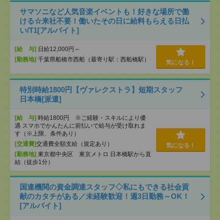
サマソニなど人気音楽イベントも！好きな場所で働
ける☆来社不要！働いたその日に給料もらえる日払
い/T1[アルバイト]
[給 与]
日給12,000円～
[勤務地]
千葉県船橋市西船（最寄り駅：西船橋駅）
気になる！
特別時給1800円【ヴァレクストラ】短期スタッフ
日本橋[派遣]
[給 与]
時給1800円 ※ご経験・スキルにより優
遇 スマホでかんたんに前払いで給与が受け取れま
す（※上限、条件あり）
[交通費]
交通費全額支給（規定あり）
気になる！
[勤務地]
東京都中央区 東京メトロ 日本橋駅から直
結（徒歩1分）
国連機関の資金調達スタッフ◇私にもできる社会貢
献のカタチがある／未経験歓迎！週3日勤務～OK！
[アルバイト]