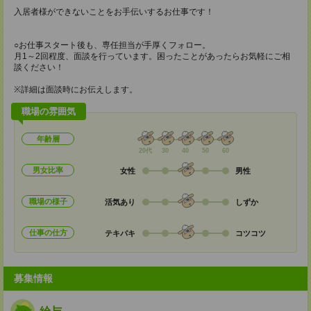
入居者様ができないことをお手伝いするお仕事です！
○お仕事スタート後も、専任担当が手厚くフォロー。
月1～2回程度、面談を行っています。困ったことがあったらお気軽にご相
談ください！
※詳細は面談時にお伝えします。
職場の雰囲気
年齢層
20代
30
40
50
60
男女比率
女性
男性
職場の様子
活気あり
しずか
仕事の仕方
テキパキ
コツコツ
募集情報