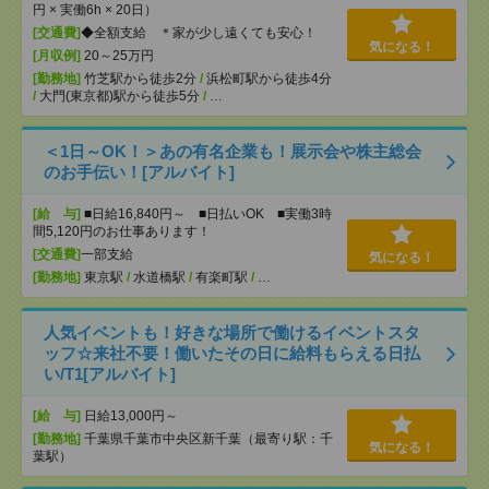
円 × 実働6h × 20日）
[交通費]
◆全額支給 ＊家が少し遠くても安心！
気になる！
[月収例]
20～25万円
[勤務地]
竹芝駅から徒歩2分
/
浜松町駅から徒歩4分
/
大門(東京都)駅から徒歩5分
/
…
＜1日～OK！＞あの有名企業も！展示会や株主総会
のお手伝い！[アルバイト]
[給 与]
■日給16,840円～ ■日払いOK ■実働3時
間5,120円のお仕事あります！
[交通費]
一部支給
気になる！
[勤務地]
東京駅
/
水道橋駅
/
有楽町駅
/
…
人気イベントも！好きな場所で働けるイベントスタ
ッフ☆来社不要！働いたその日に給料もらえる日払
い/T1[アルバイト]
[給 与]
日給13,000円～
[勤務地]
千葉県千葉市中央区新千葉（最寄り駅：千
気になる！
葉駅）