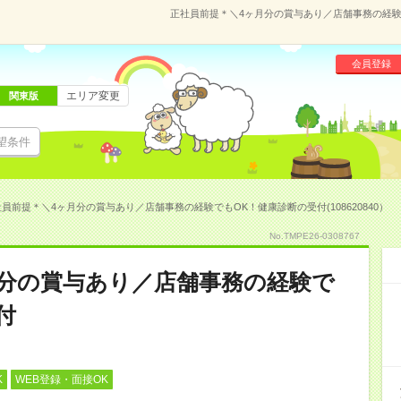
正社員前提＊＼4ヶ月分の賞与あり／店舗事務の経験で
会員登録
エリア変更
関東版
望条件
員前提＊＼4ヶ月分の賞与あり／店舗事務の経験でもOK！健康診断の受付(108620840）
No.TMPE26-0308767
月分の賞与あり／店舗事務の経験で
付
K
WEB登録・面接OK