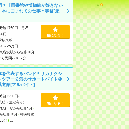
50円＊【図書館や博物館が好きなか
】本に囲まれてお仕事＊事務[派
時給1750円 月収
000円
気になる！
全額支給
20～25万円
東所沢駅から徒歩10分
から民間バス12分
本を代表するバンド＊サカナクシ
＞ツアー公演のサポートバイト＠
武道館[アルバイト]
時給1250円～
支給（規定有り）
気になる！
九段下駅から徒歩5分
/
ら徒歩10分
/
神保町駅
15分
/
…