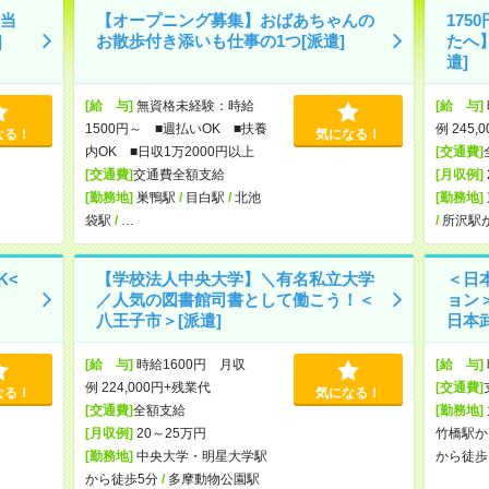
当
【オープニング募集】おばあちゃんの
17
]
お散歩付き添いも仕事の1つ[派遣]
たへ
遣]
[給 与]
無資格未経験：時給
[給 与]
1500円～ ■週払いOK ■扶養
例 245,
なる！
気になる！
内OK ■日収1万2000円以上
[交通費]
[交通費]
交通費全額支給
[月収例]
[勤務地]
巣鴨駅
/
目白駅
/
北池
[勤務地]
袋駅
/
…
/
所沢駅
K<
【学校法人中央大学】＼有名私立大学
＜日
／人気の図書館司書として働こう！＜
ョン
八王子市＞[派遣]
日本
[給 与]
時給1600円 月収
[給 与]
例 224,000円+残業代
[交通費]
なる！
気になる！
[交通費]
全額支給
[勤務地]
[月収例]
20～25万円
竹橋駅か
[勤務地]
中央大学・明星大学駅
から徒歩
から徒歩5分
/
多摩動物公園駅