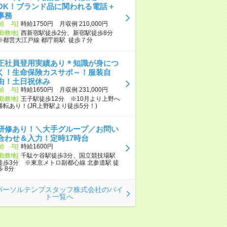
OK！ブランド品に関われる電話＋
事務
[給 与]
時給1750円 月収例 210,000円
[勤務地]
西新宿駅徒歩2分、新宿駅徒歩8分
※都営大江戸線 都庁前駅 徒歩７分
正社員登用実績あり＊知識が身につ
く！生命保険カスサポ～！服装自
由！土日祝休み
[給 与]
時給1650円 月収例 231,000円
[勤務地]
王子駅徒歩12分 ※10月より上野へ
移転あり！(JR上野駅より徒歩5分！)
研修あり！＼大手グループ／お問い
合わせ＆入力！定時17時台
[給 与]
時給1600円
[勤務地]
千駄ケ谷駅徒歩3分、国立競技場駅
徒歩3分 ※東京メトロ副都心線 北参道駅 徒
歩 8分
パーソルテンプスタッフ株式会社のバイ
ト一覧へ