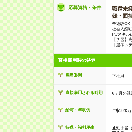
応募資格・条件
職種未経験
録・面接
未経験OK
社会人経
PCスキル
【学歴】
【選考ス
直接雇用時の待遇
雇用形態
正社員
直接雇用される時期
6ヶ月の派
給与・年収例
年収320万
待遇・福利厚生
通勤手当（