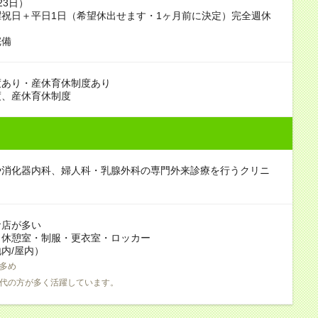
23日）
祝日＋平日1日（希望休出せます・1ヶ月前に決定）完全週休
完備
度あり・産休育休制度あり
度、産休育休制度
や消化器内科、婦人科・乳腺外科の専門外来診療を行うクリニ
食店が多い
：休憩室・制服・更衣室・ロッカー
内/屋内）
多め
0代の方が多く活躍しています。