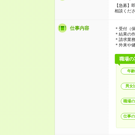
【急募】
相談くだ
仕事内容
＊受付（
＊結果の
＊請求業
＊外来や健
職場の
年齢
男女
職場の
仕事の