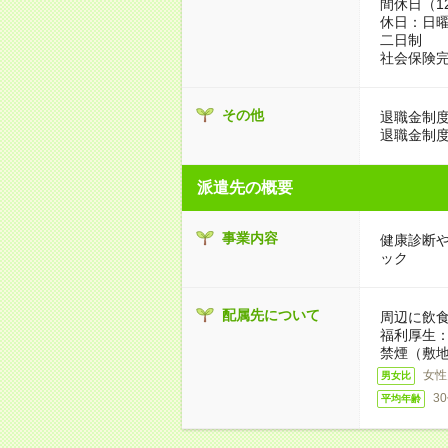
間休日（1
休日：日曜
二日制
社会保険
その他
退職金制
退職金制
派遣先の概要
事業内容
健康診断
ック
配属先について
周辺に飲
福利厚生
禁煙（敷地
女性
男女比
3
平均年齢