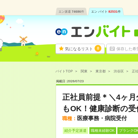
エン派遣
74686
件
エン バイト
82531
件
0
気になるリスト
保存した希
バイトTOP
関東
東京都
渋谷区
正社
掲載日 :
2026
/
07
/
23
正社員前提＊＼4ヶ
もOK！健康診断の受
医療事務・病院受付
職種：
紹介予定派遣
職種未経験OK
ブランクO