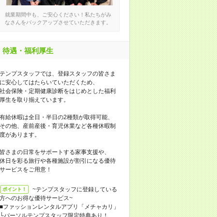
就業期間中も、ご安心ください！私たちがみ
なさんをバックアップさせていただきます。
待遇・福利厚生
テンプスタッフでは、登録スタッフの皆さま
に安心してはたらいていただくため、
社会保険・定期健康診断をはじめとした福利
厚生を取り揃えています。
有給休暇は全日・半日の2種類が取得可能、
その他、産前産後・育児休業など各種休暇制
度があります。
皆さまの日常をサポートする家事支援や、
休日を彩る旅行や各種施設が割引になる優待
サービスをご用意！
~テンプスタッフに登録している
ポイント！
方へのお得な優待サービス~
■ファッションレンタルアプリ「メチャカリ」
└パーソルテンプスタッフ限定特典あり！