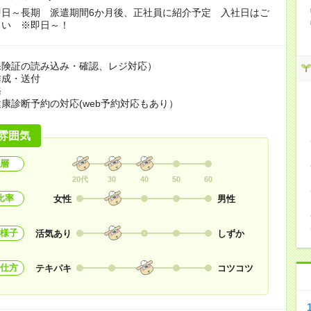
即日～長期 派遣期間6か月後、正社員に紹介予定 入社日はご
さい ※即日～！
保険証の読み込み・確認、レジ対応）
作成・送付
務
康診断予約の対応(web予約対応もあり）
雰囲気
層
20代
30
40
50
60
比率
女性
男性
様子
活気あり
しずか
仕方
テキパキ
コツコツ