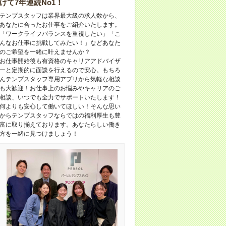
けて7年連続No1！
テンプスタッフは業界最大級の求人数から、
あなたに合ったお仕事をご紹介いたします。
「ワークライフバランスを重視したい」「こ
んなお仕事に挑戦してみたい！」などあなた
のご希望を一緒に叶えませんか？
お仕事開始後も有資格のキャリアアドバイザ
ーと定期的に面談を行えるので安心。もちろ
んテンプスタッフ専用アプリから気軽な相談
も大歓迎！お仕事上のお悩みやキャリアのご
相談、いつでも全力でサポートいたします！
何よりも安心して働いてほしい！そんな思い
からテンプスタッフならではの福利厚生も豊
富に取り揃えております。あなたらしい働き
方を一緒に見つけましょう！