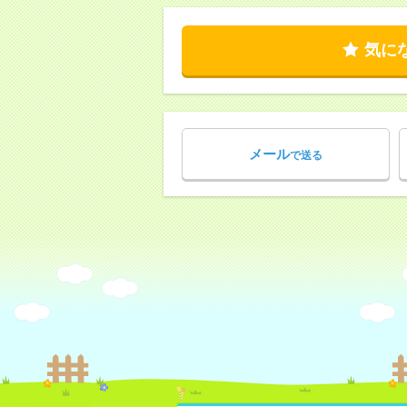
気に
メール
で送る