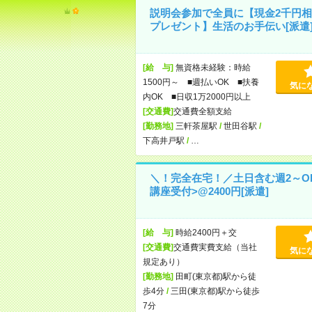
説明会参加で全員に【現金2千円相
プレゼント】生活のお手伝い[派遣
[給 与]
無資格未経験：時給
1500円～ ■週払いOK ■扶養
気に
内OK ■日収1万2000円以上
[交通費]
交通費全額支給
[勤務地]
三軒茶屋駅
/
世田谷駅
/
下高井戸駅
/
…
＼！完全在宅！／土日含む週2～O
講座受付>@2400円[派遣]
[給 与]
時給2400円＋交
[交通費]
交通費実費支給（当社
気に
規定あり）
[勤務地]
田町(東京都)駅から徒
歩4分
/
三田(東京都)駅から徒歩
7分