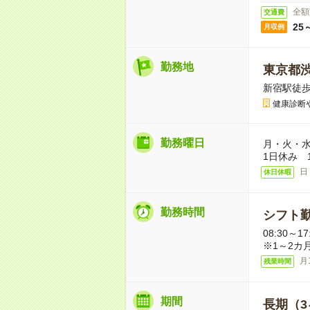
全額
交通費
25
月収例
勤務地
東京都
新宿駅徒歩
健康診断
勤務曜日
月・火・水
1日休み 
日
休日休暇
勤務時間
シフト勤
08:30～
※1～2カ月
月
残業時間
期間
長期（3