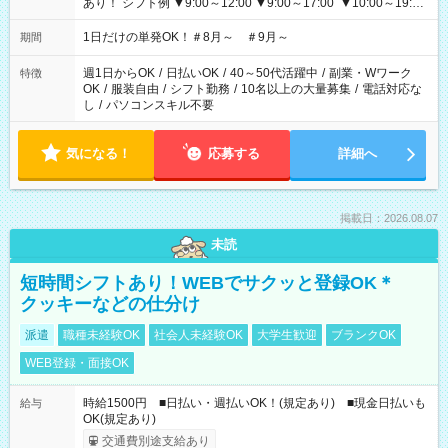
あり！ シフト例 ▼9:00～12:00 ▼9:00～17:00 ▼10:00～19:00
▼18:00～21:00
1日だけの単発OK！＃8月～ ＃9月～
期間
週1日からOK
/
日払いOK
/
40～50代活躍中
/
副業・Wワーク
特徴
OK
/
服装自由
/
シフト勤務
/
10名以上の大量募集
/
電話対応な
し
/
パソコンスキル不要
気になる！
応募する
詳細へ
掲載日：2026.08.07
未読
短時間シフトあり！WEBでサクッと登録OK＊
クッキーなどの仕分け
派遣
職種未経験OK
社会人未経験OK
大学生歓迎
ブランクOK
WEB登録・面接OK
時給1500円 ■日払い・週払いOK！(規定あり) ■現金日払いも
給与
OK(規定あり)
交通費別途支給あり