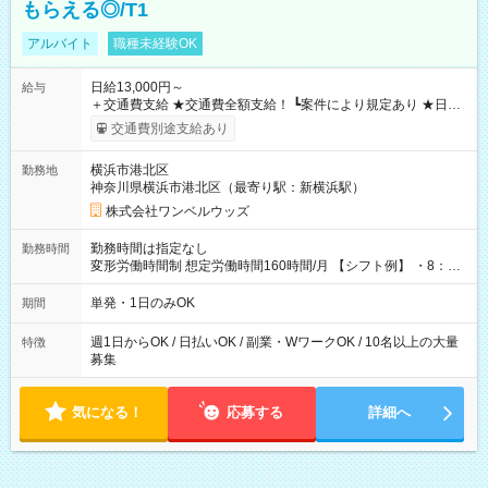
もらえる◎/T1
アルバイト
職種未経験OK
日給13,000円～
給与
＋交通費支給 ★交通費全額支給！ ┗案件により規定あり ★日払
いOK！（規定あり） ┗働いたその日に現金GET♪ お仕事後はコ
交通費別途支給あり
ンビニATMから 日払い分を引き落とせます！ 【試用期間】試
用期間なし
横浜市港北区
勤務地
神奈川県横浜市港北区（最寄り駅：新横浜駅）
株式会社ワンベルウッズ
勤務時間は指定なし
勤務時間
変形労働時間制 想定労働時間160時間/月 【シフト例】 ・8：00
～21：00
単発・1日のみOK
期間
週1日からOK / 日払いOK / 副業・WワークOK / 10名以上の大量
特徴
募集
気になる！
応募する
詳細へ