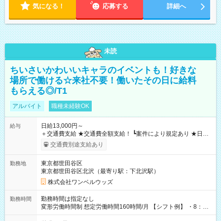
気になる！
応募する
詳細へ
未読
ちいさいかわいいキャラのイベントも！好きな
場所で働ける☆来社不要！働いたその日に給料
もらえる◎/T1
アルバイト
職種未経験OK
日給13,000円～
給与
＋交通費支給 ★交通費全額支給！ ┗案件により規定あり ★日払
いOK！（規定あり） ┗働いたその日に現金GET♪ お仕事後はコ
交通費別途支給あり
ンビニATMから 日払い分を引き落とせます！ 【試用期間】試
用期間なし
東京都世田谷区
勤務地
東京都世田谷区北沢（最寄り駅：下北沢駅）
株式会社ワンベルウッズ
勤務時間は指定なし
勤務時間
変形労働時間制 想定労働時間160時間/月 【シフト例】 ・8：00
～21：00