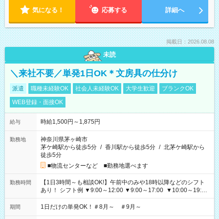
気になる！
応募する
詳細へ
掲載日：2026.08.08
未読
＼来社不要／単発1日OK＊文房具の仕分け
派遣
職種未経験OK
社会人未経験OK
大学生歓迎
ブランクOK
WEB登録・面接OK
時給1,500円～1,875円
給与
神奈川県茅ヶ崎市
勤務地
茅ケ崎駅から徒歩5分
/
香川駅から徒歩5分
/
北茅ケ崎駅から
徒歩5分
■物流センターなど ■勤務地選べます
【1日3時間～も相談OK!】午前中のみや18時以降などのシフト
勤務時間
あり！ シフト例 ▼9:00～12:00 ▼9:00～17:00 ▼10:00～19:00
▼18:00～21:00
1日だけの単発OK！＃8月～ ＃9月～
期間