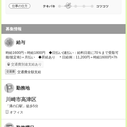
仕事の仕方
テキパキ
コツコツ
募集情報
給与
時給1600円～時給1800円 ◆日払い(速払い：給料日前に70％まで受取可
能/規定有)＋月払い ◆昇給あり ＊日給例：11,200円＝時給1600円×7h
交通費別途支給あり
交通費全額支給
交通費
勤務地
川崎市高津区
「溝の口駅」徒歩5分
オフィス