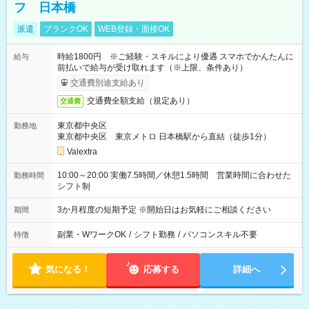
フ 日本橋
派遣
ブランクOK
WEB登録・面接OK
時給1800円 ※ご経験・スキルにより優遇 スマホでかんたんに
給与
前払いで給与が受け取れます（※上限、条件あり）
交通費別途支給あり
交通費全額支給（規定あり）
交通費
東京都中央区
勤務地
東京都中央区 東京メトロ 日本橋駅から直結（徒歩1分）
Valextra
10:00～20:00 実働7.5時間／休憩1.5時間 営業時間に合わせた
勤務時間
シフト制
3か月程度の短期予定 ※開始日はお気軽にご相談ください
期間
副業・WワークOK
/
シフト勤務
/
パソコンスキル不要
特徴
気になる！
応募する
詳細へ