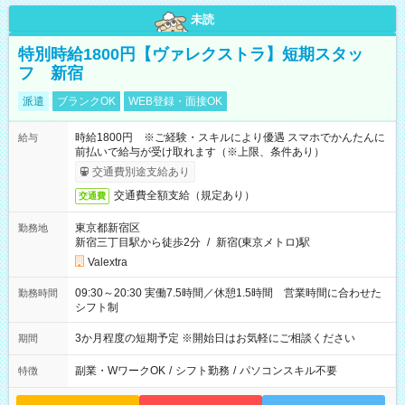
未読
特別時給1800円【ヴァレクストラ】短期スタッ
フ 新宿
派遣
ブランクOK
WEB登録・面接OK
時給1800円 ※ご経験・スキルにより優遇 スマホでかんたんに
給与
前払いで給与が受け取れます（※上限、条件あり）
交通費別途支給あり
交通費全額支給（規定あり）
交通費
東京都新宿区
勤務地
新宿三丁目駅から徒歩2分
/
新宿(東京メトロ)駅
Valextra
09:30～20:30 実働7.5時間／休憩1.5時間 営業時間に合わせた
勤務時間
シフト制
3か月程度の短期予定 ※開始日はお気軽にご相談ください
期間
副業・WワークOK
/
シフト勤務
/
パソコンスキル不要
特徴