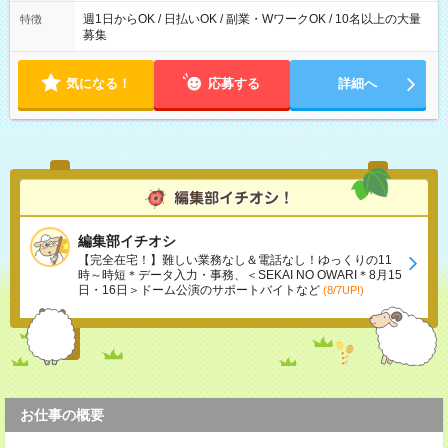
週1日からOK / 日払いOK / 副業・WワークOK / 10名以上の大量
特徴
募集
気になる！
応募する
詳細へ
編集部イチオシ
【完全在宅！】難しい業務なし＆電話なし！ゆっくりの11
時～時短＊データ入力・事務、＜SEKAI NO OWARI＊8月15
日・16日＞ドーム公演のサポートバイトなど
(8/7UP!)
お仕事の概要