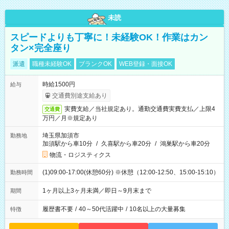
未読
スピードよりも丁寧に！未経験OK！作業はカン
タン×完全座り
派遣
職種未経験OK
ブランクOK
WEB登録・面接OK
時給1500円
給与
交通費別途支給あり
実費支給／当社規定あり。通勤交通費実費支払／上限4
交通費
万円／月※規定あり
埼玉県加須市
勤務地
加須駅から車10分
/
久喜駅から車20分
/
鴻巣駅から車20分
物流・ロジスティクス
(1)09:00-17:00(休憩60分) ※休憩（12:00-12:50、15:00-15:10）
勤務時間
1ヶ月以上3ヶ月未満／即日～9月末まで
期間
履歴書不要
/
40～50代活躍中
/
10名以上の大量募集
特徴