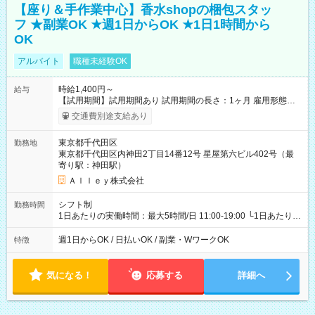
【座り＆手作業中心】香水shopの梱包スタッ
フ ★副業OK ★週1日からOK ★1日1時間から
OK
アルバイト
職種未経験OK
時給1,400円～
給与
【試用期間】試用期間あり 試用期間の長さ：1ヶ月 雇用形態、
給与は本採用時と同じです。
交通費別途支給あり
東京都千代田区
勤務地
東京都千代田区内神田2丁目14番12号 星屋第六ビル402号（最
寄り駅：神田駅）
Ａｌｌｅｙ株式会社
シフト制
勤務時間
1日あたりの実働時間：最大5時間/日 11:00-19:00 └1日あたりの
実働時間：1-5時間 └上記の時間帯内であれば、いつでも勤務可
能！ └平日・土曜日の中で、お好きな曜日でご勤務いただけま
週1日からOK / 日払いOK / 副業・WワークOK
特徴
す！ 【シフト例】 ・11:00～14:00 ・16:30～19:00 ・13:00～
18:00 などのように、自由な働き方が可能なお仕事です！
気になる！
応募する
詳細へ