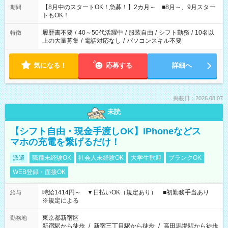
「できれば残業はしたくない」 など、ご希望を教えてください
【8月中のスタートOK！急募！】2カ月～ ■8月～、9月スター
期間
ね。 ※Wワーク希望の方へ 今ご覧のお仕事で希望する勤務時間
トもOK！
と、もう1つのお仕事の勤務時間。 合計で週40時間を超える場
合は応募できません。
履歴書不要
/
40～50代活躍中
/
服装自由
/
シフト勤務
/
10名以
特徴
上の大量募集
/
電話対応なし
/
パソコンスキル不要
気になる！
応募する
詳細へ
掲載日：2026.08.07
未読
【シフト自由・現金手渡しOK】iPhoneなどス
マホの充電を繋げるだけ！
派遣
職種未経験OK
社会人未経験OK
大学生歓迎
ブランクOK
WEB登録・面接OK
時給1414円～ ▼日払いOK（規定あり） ■初勤務手当あり
給与
※規定による
東京都新宿区
勤務地
新宿駅から徒歩
/
新宿三丁目駅から徒歩
/
高田馬場駅から徒歩