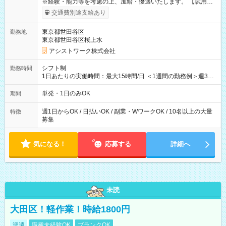
※経験・能力等を考慮の上、加給・優遇いたします。 【試用期
間】試用期間なし
交通費別途支給あり
東京都世田谷区
勤務地
東京都世田谷区桜上水
アシストワーク株式会社
シフト制
勤務時間
1日あたりの実働時間：最大15時間/日 ＜1週間の勤務例＞週3回
勤務 勤務：月・水・金 休み：火・木・土・日 好きな時にお仕事
可能です！ ※1日あたりの最大実働時間は日勤、夜勤共に勤務し
単発・1日のみOK
期間
た時間になります。
週1日からOK / 日払いOK / 副業・WワークOK / 10名以上の大量
特徴
募集
気になる！
応募する
詳細へ
未読
大田区！軽作業！時給1800円
派遣
職種未経験OK
ブランクOK