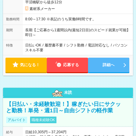
平沼橋駅から徒歩12分
素材系メーカー
8:00～17:30 ※表記のうち実働8時間です。
勤務時間
長期【ご応募から1週間以内(最短2日目)のスピード就業が可能】
期間
即日～
日払いOK
/
履歴書不要
/
シフト勤務
/
電話対応なし
/
パソコン
特徴
スキル不要
気になる！
応募する
詳細へ
未読
【日払い・未経験歓迎！】稼ぎたい日にサクッ
と勤務！単発・週1日～自由シフトの軽作業
アルバイト
職種未経験OK
日給10,305円～37,204円
給与