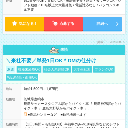
週1日からOK
/
日払いOK
/
履歴書不要
/
副業・WワークOK
/
シ
特徴
フト勤務
/
10名以上の大量募集
/
電話対応なし
/
パソコンスキ
ル不要
気になる！
応募する
詳細へ
掲載日：2026.08.05
未読
＼来社不要／単発1日OK＊DMの仕分け
派遣
職種未経験OK
社会人未経験OK
大学生歓迎
ブランクOK
WEB登録・面接OK
時給1,500円～1,875円
給与
茨城県鹿嶋市
勤務地
鹿島サッカースタジアム駅からバイク・車
/
鹿島神宮駅からバ
イク・車
/
鹿島大野駅からバイク・車
/
…
■物流センターなど ■勤務地選べます
【1日3時間～も相談OK!】午前中のみや18時以降などのシフト
勤務時間