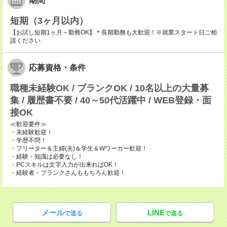
期間
短期（3ヶ月以内）
【お試し短期1ヶ月～勤務OK】＊長期勤務も大歓迎！※就業スタート日ご相
談ください
応募資格・条件
職種未経験OK / ブランクOK / 10名以上の大量募
集 / 履歴書不要 / 40～50代活躍中 / WEB登録・面
接OK
≪歓迎要件≫
・未経験歓迎！
・学歴不問！
・フリーター＆主婦(夫)＆学生＆Wワーカー歓迎！
・経験・知識は必要なし！
・PCスキルは文字入力が出来ればOK！
・経験者・ブランクさんももちろん歓迎！
メール
LINE
で送る
で送る