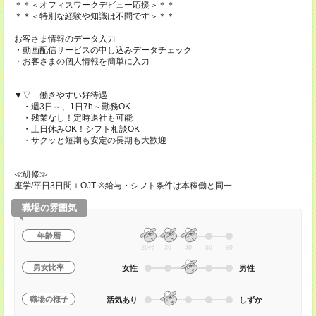
＊＊＜オフィスワークデビュー応援＞＊＊
＊＊＜特別な経験や知識は不問です＞＊＊
お客さま情報のデータ入力
・動画配信サービスの申し込みデータチェック
・お客さまの個人情報を簡単に入力
▼▽ 働きやすい好待遇
・週3日～、1日7h～勤務OK
・残業なし！定時退社も可能
・土日休みOK！シフト相談OK
・サクッと短期も安定の長期も大歓迎
≪研修≫
座学/平日3日間＋OJT ※給与・シフト条件は本稼働と同一
職場の雰囲気
年齢層
20代
30
40
50
60
男女比率
女性
男性
職場の様子
活気あり
しずか