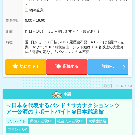
/
…
物流企業
9:00～18:00
勤務時間
即日～OK！ 1日～働けます＾＾（規定あり）
期間
週1日からOK
/
日払いOK
/
履歴書不要
/
40～50代活躍中
/
副
特徴
業・WワークOK
/
服装自由
/
シフト勤務
/
10名以上の大量募
集
/
電話対応なし
/
パソコンスキル不要
気になる！
応募する
詳細へ
掲載日：2026.08.03
未読
＜日本を代表するバンド＊サカナクション＞ツ
アー公演のサポートバイト＠日本武道館
アルバイト
職種未経験OK
社会人未経験OK
大学生歓迎
ブランクOK