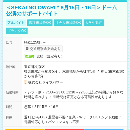
＜SEKAI NO OWARI＊8月15日・16日＞ドーム
公演のサポートバイト
アルバイト
職種未経験OK
社会人未経験OK
大学生歓迎
ブランクOK
時給1250円～
給与
交通費別途支給あり
支給（規定有り）
交通費
東京都文京区
勤務地
後楽園駅から徒歩5分
/
水道橋駅から徒歩5分
/
春日(東京都)駅
から徒歩7分
株式会社ライブパワー
＜シフト例＞ 7:00～23:00 13:30～22:00 上記の時間から好きな
勤務時間
時間を選べます！ ※時間は変更となる可能性があります
急募！8月15日・16日
期間
週1日からOK
/
履歴書不要
/
副業・WワークOK
/
シフト勤務
/
特徴
電話対応なし
/
パソコンスキル不要