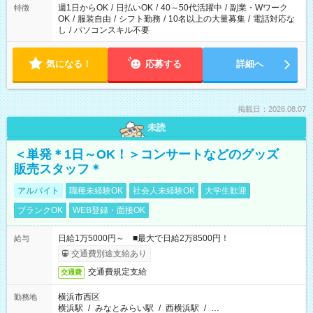
週1日からOK
/
日払いOK
/
40～50代活躍中
/
副業・Wワーク
特徴
OK
/
服装自由
/
シフト勤務
/
10名以上の大量募集
/
電話対応な
し
/
パソコンスキル不要
気になる！
応募する
詳細へ
掲載日：2026.08.07
未読
＜単発＊1日～OK！＞コンサートなどのグッズ
販売スタッフ＊
アルバイト
職種未経験OK
社会人未経験OK
大学生歓迎
ブランクOK
WEB登録・面接OK
日給1万5000円～ ■最大で日給2万8500円！
給与
交通費別途支給あり
交通費規定支給
交通費
横浜市西区
勤務地
横浜駅
/
みなとみらい駅
/
西横浜駅
/
…