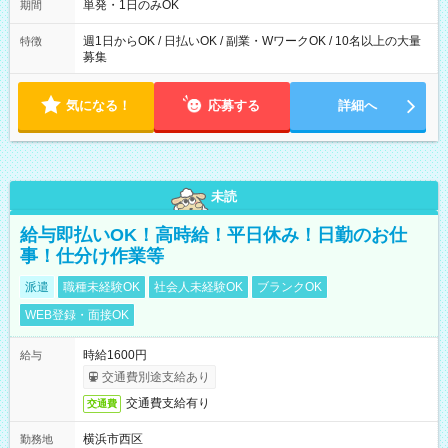
単発・1日のみOK
期間
週1日からOK / 日払いOK / 副業・WワークOK / 10名以上の大量
特徴
募集
気になる！
応募する
詳細へ
未読
給与即払いOK！高時給！平日休み！日勤のお仕
事！仕分け作業等
派遣
職種未経験OK
社会人未経験OK
ブランクOK
WEB登録・面接OK
時給1600円
給与
交通費別途支給あり
交通費支給有り
交通費
横浜市西区
勤務地