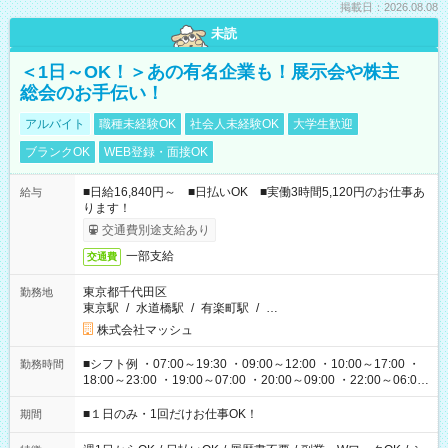
掲載日：2026.08.08
未読
＜1日～OK！＞あの有名企業も！展示会や株主
総会のお手伝い！
アルバイト
職種未経験OK
社会人未経験OK
大学生歓迎
ブランクOK
WEB登録・面接OK
■日給16,840円～ ■日払いOK ■実働3時間5,120円のお仕事あ
給与
ります！
交通費別途支給あり
一部支給
交通費
東京都千代田区
勤務地
東京駅
/
水道橋駅
/
有楽町駅
/
…
株式会社マッシュ
■シフト例 ・07:00～19:30 ・09:00～12:00 ・10:00～17:00 ・
勤務時間
18:00～23:00 ・19:00～07:00 ・20:00～09:00 ・22:00～06:00
etc ★最短で3時間で5,120円のお仕事から 15時間で2万円近く稼
げるお仕事も！ ご希望のお時間に合わせてご紹介！ ※シフトは
■１日のみ・1回だけお仕事OK！
期間
現場によって異なります。 ※勿論、休憩時間はあるのでご安心
ください！