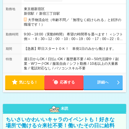
東京都新宿区
勤務地
新宿駅
/
新宿三丁目駅
大手物流会社（年齢不問／「無理なく続けられる」と好評の
職場です！）
9:00～18:00（実動8時間） 希望の時間帯を選べます！ ＜シフト
勤務時間
例＞ ・8：30～12：00 ・10：00～19：00 ・17：00～22：00
・13：00～22：00 ・22：00～翌6：00 など
【急募】即日スタートＯＫ！ 単発1日のみから働けます。
期間
週1日からOK
/
日払いOK
/
履歴書不要
/
40～50代活躍中
/
副
特徴
業・WワークOK
/
服装自由
/
シフト勤務
/
10名以上の大量募
集
/
電話対応なし
/
パソコンスキル不要
気になる！
応募する
詳細へ
未読
ちいさいかわいいキャラのイベントも！好きな
場所で働ける☆来社不要！働いたその日に給料