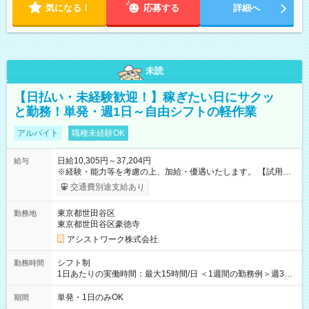
気になる！
応募する
詳細へ
未読
【日払い・未経験歓迎！】稼ぎたい日にサクッ
と勤務！単発・週1日～自由シフトの軽作業
アルバイト
職種未経験OK
日給10,305円～37,204円
給与
※経験・能力等を考慮の上、加給・優遇いたします。 【試用期
間】試用期間なし
交通費別途支給あり
東京都世田谷区
勤務地
東京都世田谷区豪徳寺
アシストワーク株式会社
シフト制
勤務時間
1日あたりの実働時間：最大15時間/日 ＜1週間の勤務例＞週3回
勤務 勤務：月・水・金 休み：火・木・土・日 好きな時にお仕事
可能です！ ※1日あたりの最大実働時間は日勤、夜勤共に勤務し
単発・1日のみOK
期間
た時間になります。