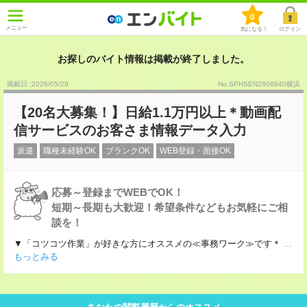
0
メニュー
気になる！
ログイン
お探しのバイト情報は掲載が終了しました。
掲載日 :2026
/
05
/
29
No.SPHSEN2606840横浜
【20名大募集！】日給1.1万円以上＊動画配
信サービスのお客さま情報データ入力
派遣
職種未経験OK
ブランクOK
WEB登録・面接OK
応募～登録までWEBでOK！
短期～長期も大歓迎！希望条件などもお気軽にご相
談を！
▼「コツコツ作業」が好きな方にオススメの≪事務ワーク≫です＊
...
もっとみる