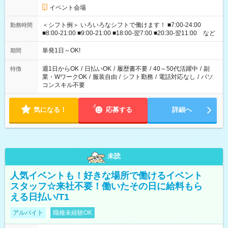
イベント会場
＜シフト例＞ いろいろなシフトで働けます！ ■7:00-24:00
勤務時間
■8:00-21:00 ■9:00-21:00 ■18:00-翌7:00 ■20:30-翌11:00 など
単発1日～OK!
期間
週1日からOK
/
日払いOK
/
履歴書不要
/
40～50代活躍中
/
副
特徴
業・WワークOK
/
服装自由
/
シフト勤務
/
電話対応なし
/
パソ
コンスキル不要
気になる！
応募する
詳細へ
未読
人気イベントも！好きな場所で働けるイベント
スタッフ☆来社不要！働いたその日に給料もら
える日払い/T1
アルバイト
職種未経験OK