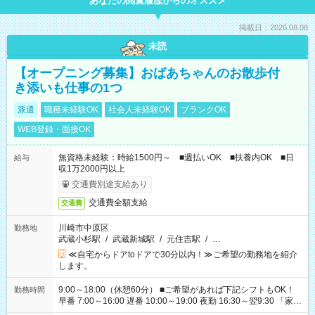
あなたの閲覧履歴からのオススメ
掲載日：2026.08.08
未読
【オープニング募集】おばあちゃんのお散歩付
き添いも仕事の1つ
派遣
職種未経験OK
社会人未経験OK
ブランクOK
WEB登録・面接OK
無資格未経験：時給1500円～ ■週払いOK ■扶養内OK ■日
給与
収1万2000円以上
交通費別途支給あり
交通費全額支給
交通費
川崎市中原区
勤務地
武蔵小杉駅
/
武蔵新城駅
/
元住吉駅
/
…
≪自宅からドアtoドアで30分以内！≫ご希望の勤務地を紹介
します。
9:00～18:00（休憩60分） ■ご希望があれば下記シフトもOK！
勤務時間
早番 7:00～16:00 遅番 10:00～19:00 夜勤 16:30～翌9:30 「家族
と休みを合わせたい」 「余裕を持って夕飯の準備がしたい」