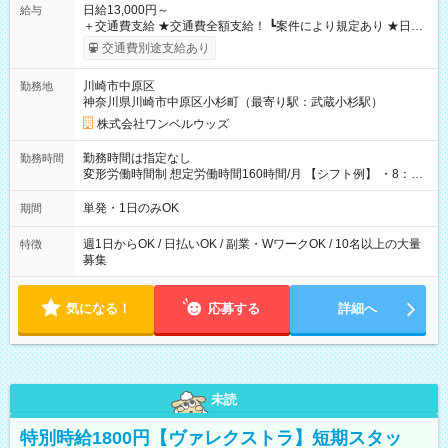
日給13,000円～
給与
＋交通費支給 ★交通費全額支給！ ┗案件により規定あり ★日払
いOK！（規定あり） ┗働いたその日に現金GET♪ お仕事後はコ
交通費別途支給あり
ンビニATMから 日払い分を引き落とせます！ 【試用期間】試
用期間なし
川崎市中原区
勤務地
神奈川県川崎市中原区小杉町（最寄り駅：武蔵小杉駅）
株式会社ワンベルウッズ
勤務時間は指定なし
勤務時間
変形労働時間制 想定労働時間160時間/月 【シフト例】 ・8：00
～21：00
単発・1日のみOK
期間
週1日からOK / 日払いOK / 副業・WワークOK / 10名以上の大量
特徴
募集
気になる！
応募する
詳細へ
未読
特別時給1800円【ヴァレクストラ】短期スタッ