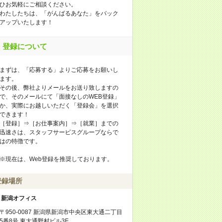
ひお気軽にご相談ください。
わたしたちは、「がんばるあなた」をバック
アップいたします！
登録について
まずは、「応募する」よりご応募をお願いし
ます。
その後、弊社よりメールをお送り致しますの
で、そのメールにて「面接なしのWEB登録」
か、実際にお越しいただく「登録会」を選択
できます！
［登録］⇒［お仕事案内］⇒［就業］までの
迅速さは、スタッフサービスグループならで
はの特徴です。
※現在は、Web登録を推奨しております。
登録場所
新潟オフィス
〒950-0087 新潟県新潟市中央区東大通二丁目
5番8号 東大通野村ビル3F