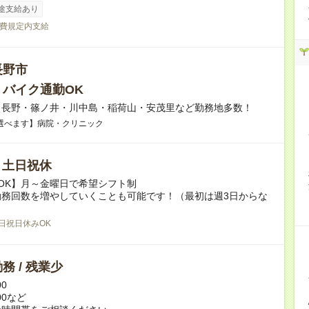
途支給あり
費規定内支給
長野市
・バイク通勤OK
】長野・篠ノ井・川中島・稲荷山・安茂里など勤務地多数！
選べます】病院・クリニック
/ 土日祝休
OK】月～金曜日で希望シフト制
勤務回数を増やしていくことも可能です！（最初は週3日からな
日祝日休みOK
務 / 残業少
00
:00など