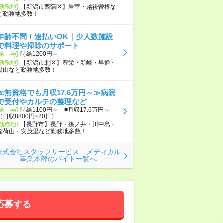
[勤務地]
【新潟市西蒲区】岩室・越後曽根な
ど勤務地多数！
年齢不問！速払いOK｜少人数施設
で料理や掃除のサポート
[給 与]
時給1200円～
[勤務地]
【新潟市北区】豊栄・新崎・早通・
黒山など勤務地多数！
≪無資格でも月収17.6万円～≫病院
で受付やカルテの整理など
[給 与]
時給1100円～ ■月収17.6万円～
（日収8800円×20日）
[勤務地]
【長野市】長野・篠ノ井・川中島・
稲荷山・安茂里など勤務地多数！
株式会社スタッフサービス メディカル
事業本部のバイト一覧へ
応募する