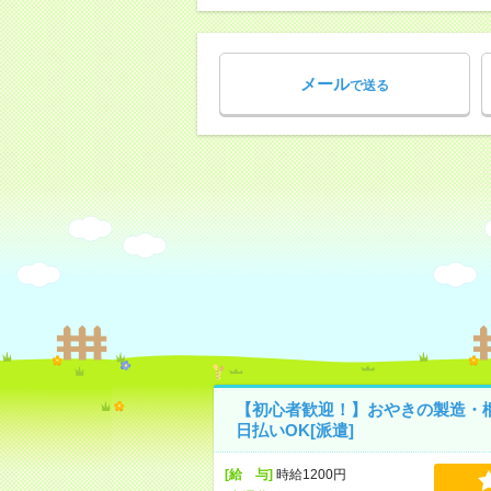
メール
で送る
【初心者歓迎！】おやきの製造・梱
日払いOK[派遣]
[給 与]
時給1200円