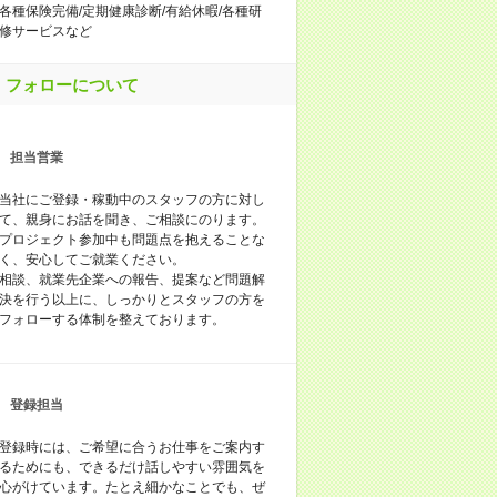
各種保険完備/定期健康診断/有給休暇/各種研
修サービスなど
フォローについて
担当営業
当社にご登録・稼動中のスタッフの方に対し
て、親身にお話を聞き、ご相談にのります。
プロジェクト参加中も問題点を抱えることな
く、安心してご就業ください。
相談、就業先企業への報告、提案など問題解
決を行う以上に、しっかりとスタッフの方を
フォローする体制を整えております。
登録担当
登録時には、ご希望に合うお仕事をご案内す
るためにも、できるだけ話しやすい雰囲気を
心がけています。たとえ細かなことでも、ぜ