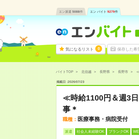
エン派遣
5088
件
エン バイト
9279
件
0
気になるリスト
保存した希
バイトTOP
北信越
長野県
長野市
≪
掲載日 :
2026
/
07
/
23
≪時給1100円＆週
事＊
医療事務・病院受付
職種：
派遣
社会人未経験OK
ブランクOK
W