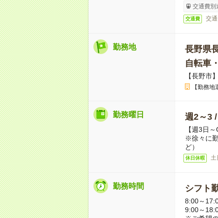
交通費別
交通
交通費
勤務地
長野県
自転車
【長野市
【勤務地
勤務曜日
週2～3 
【週3日～
※徐々に
ど）
土
休日休暇
勤務時間
シフト勤
8:00～17:
9:00～18