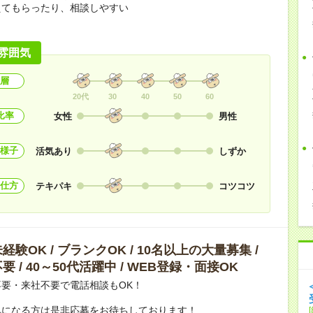
えてもらったり、相談しやすい
！
雰囲気
層
20代
30
40
50
60
比率
女性
男性
様子
活気あり
しずか
仕方
テキパキ
コツコツ
験OK / ブランクOK / 10名以上の大量募集 /
 / 40～50代活躍中 / WEB登録・面接OK
要・来社不要で電話相談もOK！
気になる方は是非応募をお待ちしております！