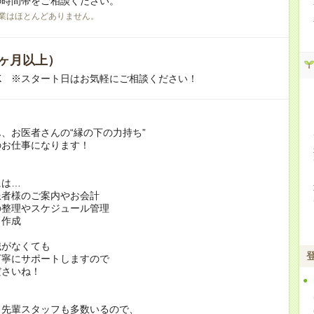
の時間帯をご相談ください。
業はほとんどありません。
ヶ月以上）
K ※スタート日はお気軽にご相談ください！
、お医者さんの“縁の下の力持ち”
のお仕事になります！
には…
患者様のご案内やお会計
の整理やスケジュール管理
ト作成
識がなくても
丁寧にサポートしますので
ださいね！
く先輩スタッフも多数いるので、