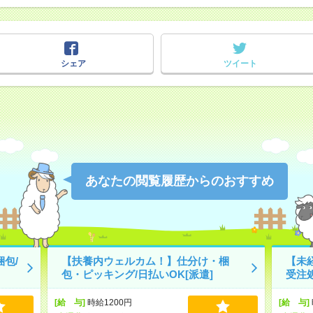
シェア
ツイート
あなたの閲覧履歴からのおすすめ
包/
【扶養内ウェルカム！】仕分け・梱
【未
包・ピッキング/日払いOK[派遣]
受注処
[給 与]
時給1200円
[給 与]