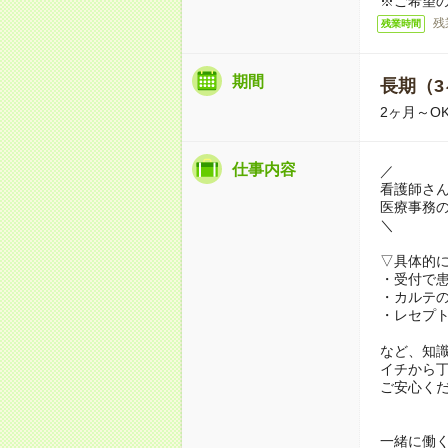
※ご希望
残
残業時間
期間
長期（3
2ヶ月～O
仕事内容
／
看護師さん
医療事務
＼
▽具体的
・受付で
・カルテ
・レセプ
など、知
イチから
ご安心く
一緒に働