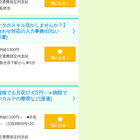
交通費規定内支給
気になる！
長野市
ナタのスキル活かしませんか？】
合わせ対応の入力事務/日払い
派遣]
時給1300円
交通費規定内支給
気になる！
善光寺下駅から車5分
資格でも月収17.6万円～≫病院で
やカルテの整理など[派遣]
時給1100円～ ■月収
円～（日収8800円×20
気になる！
交通費規定内支給