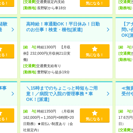
[交通費]
交通費規定内支給
[交通費]
なる！
気になる！
[勤務地]
長野駅から車18分
[勤務地]
経験
高時給！車通勤OK！平日休み！日勤
【ア
発
のお仕事！検査・梱包[派遣]
問い
OK[
[給 与]
時給1300円 【月収
[給 与]
例】232,000円(月収例21日実
[交通費]
なる！
気になる！
働)
[勤務地]
[交通費]
交通費支給有り
[勤務地]
豊野駅から徒歩19分
事事
＼15時までのちょこっと時短もご用
≪無
意！／病院で入院の管理事務＊車
受付
OK！[派遣]
[給 与]
時給1350円 （月収例
[給 与]
162,000円＝1,350円×6時間×20
17.6万
なる！
気になる！
日勤務）★前払い制度あり（会
日）
社規定内）
[交通費]