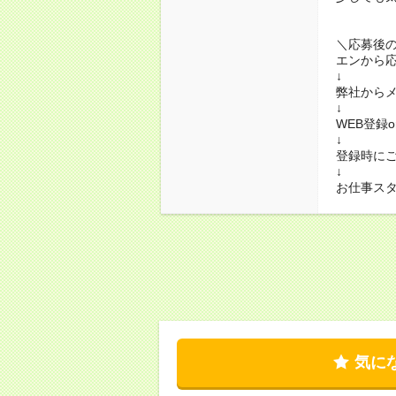
＼応募後
エンから
↓
弊社から
↓
WEB登録
↓
登録時に
↓
お仕事ス
気に