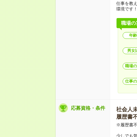
仕事を教
環境です
職場の
年齢
男女
職場の
仕事の
応募資格・条件
社会人未経
履歴書不要
※履歴書不
少しでも