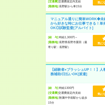
[交通費]
交通費規定内支給
気に
[勤務地]
長野駅から車15分
マニュアル通りに簡単WORK◆未
から好きな時にお仕事できる！単
OK◎試験監督[アルバイト]
[給 与]
時給1,300円～
[勤務地]
長野県長野市栗田（最
気に
寄り駅：長野駅）
【経験者×ブラッシュUP！！】人
務補助/日払いOK[派遣]
[給 与]
時給1300円
[交通費]
交通費規定内支給
気に
[勤務地]
附属中学前駅から徒歩
15分