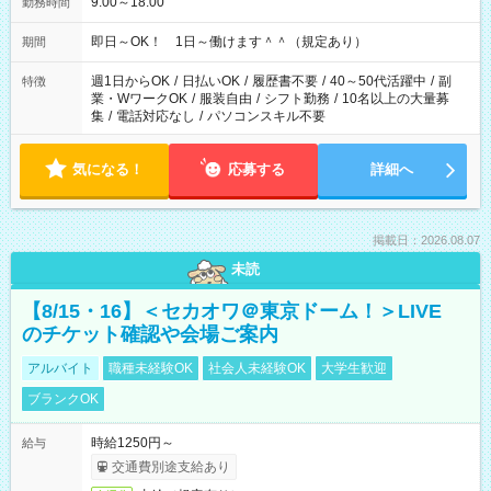
9:00～18:00
勤務時間
即日～OK！ 1日～働けます＾＾（規定あり）
期間
週1日からOK
/
日払いOK
/
履歴書不要
/
40～50代活躍中
/
副
特徴
業・WワークOK
/
服装自由
/
シフト勤務
/
10名以上の大量募
集
/
電話対応なし
/
パソコンスキル不要
気になる！
応募する
詳細へ
掲載日：2026.08.07
未読
【8/15・16】＜セカオワ＠東京ドーム！＞LIVE
のチケット確認や会場ご案内
アルバイト
職種未経験OK
社会人未経験OK
大学生歓迎
ブランクOK
時給1250円～
給与
交通費別途支給あり