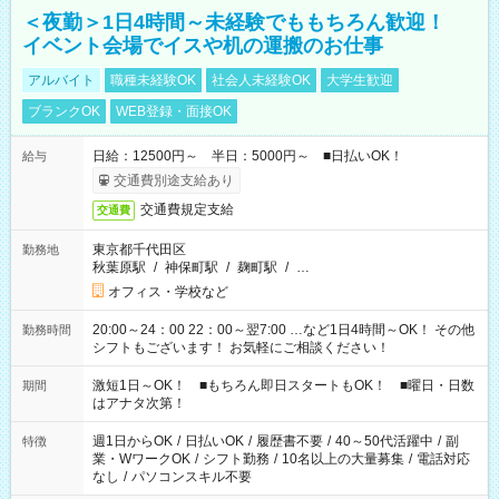
＜夜勤＞1日4時間～未経験でももちろん歓迎！
イベント会場でイスや机の運搬のお仕事
アルバイト
職種未経験OK
社会人未経験OK
大学生歓迎
ブランクOK
WEB登録・面接OK
日給：12500円～ 半日：5000円～ ■日払いOK！
給与
交通費別途支給あり
交通費規定支給
交通費
東京都千代田区
勤務地
秋葉原駅
/
神保町駅
/
麹町駅
/
…
オフィス・学校など
20:00～24：00 22：00～翌7:00 …など1日4時間～OK！ その他
勤務時間
シフトもございます！ お気軽にご相談ください！
激短1日～OK！ ■もちろん即日スタートもOK！ ■曜日・日数
期間
はアナタ次第！
週1日からOK
/
日払いOK
/
履歴書不要
/
40～50代活躍中
/
副
特徴
業・WワークOK
/
シフト勤務
/
10名以上の大量募集
/
電話対応
なし
/
パソコンスキル不要