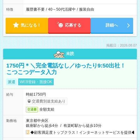
履歴書不要
/
40～50代活躍中
/
服装自由
特徴
気になる！
応募する
詳細へ
掲載日：2026.08.07
未読
1750円＊＼完全電話なし／ゆったり9:50出社！
こつこつデータ入力
派遣
WEB登録・面接OK
時給1750円
給与
交通費別途支給あり
全額支給
交通費
東京都中央区
勤務地
銀座駅から徒歩4分
/
有楽町駅から徒歩10分
◆顧客満足度トップクラス！インターネットサービスを提供◆