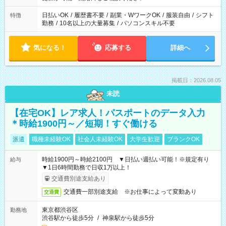
日払いOK
/
履歴書不要
/
副業・WワークOK
/
服装自由
/
シフト
特徴
勤務
/
10名以上の大量募集
/
パソコンスキル不要
気になる！
応募する
詳細へ
掲載日：2026.08.05
未読
【在宅OK】レア求人！パスポートのデータ入力
＊時給1900円～／短期！すぐ働ける
派遣
職種未経験OK
社会人未経験OK
大学生歓迎
ブランクOK
時給1900円～時給2100円 ▼日払い週払い可能！※規定有り
給与
▼1日6時間勤務で日収1万以上！
交通費別途支給あり
交通費一部別途支給 ※お仕事によって変動あり
交通費
東京都渋谷区
勤務地
渋谷駅から徒歩5分
/
神泉駅から徒歩5分