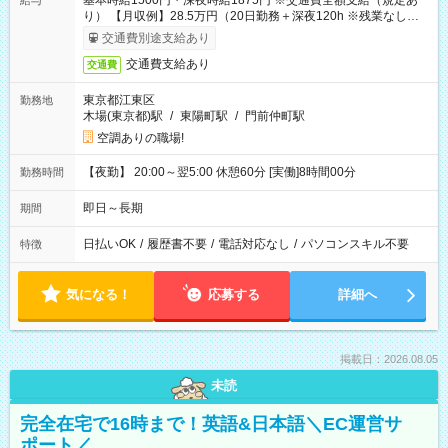
基本時給1500円・深夜時給1875円 ※交通費全額支給（規定あ
給与
り） 【月収例】28.5万円（20日勤務＋深夜120h ※残業なしの場
合）
交通費別途支給あり
交通費支給あり
交通費
東京都江東区
勤務地
木場(東京都)駅
/
東陽町駅
/
門前仲町駅
空調ありの職場!
【夜勤】 20:00～翌5:00 休憩60分 [実働]8時間00分
勤務時間
即日～長期
期間
日払いOK
/
履歴書不要
/
電話対応なし
/
パソコンスキル不要
特徴
気になる！
応募する
詳細へ
掲載日：2026.08.05
未読
完全在宅で16時まで！英語&日本語＼EC運営サ
ポート／