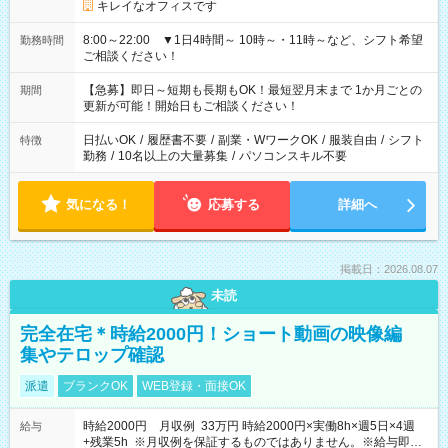
キレイなオフィスです
8:00～22:00 ▼1日4時間～ 10時～・11時～など、シフト希望
勤務時間
ご相談ください！
【急募】即日～短期も長期もOK！最短翌月末まで 1か月ごとの
期間
更新が可能！開始日もご相談ください！
日払いOK
/
履歴書不要
/
副業・WワークOK
/
服装自由
/
シフト
特徴
勤務
/
10名以上の大量募集
/
パソコンスキル不要
気になる！
応募する
詳細へ
掲載日：2026.08.07
未読
完全在宅＊時給2000円！ショート動画の映像編
集やテロップ確認
派遣
ブランクOK
WEB登録・面接OK
時給2000円 月収例 33万円 時給2000円×実働8h×週5日×4週
給与
+残業5h ※月収例を保証するものではありません。※給与即受