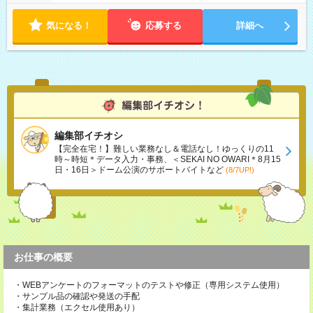
気になる！
応募する
詳細へ
編集部イチオシ
【完全在宅！】難しい業務なし＆電話なし！ゆっくりの11
時～時短＊データ入力・事務、＜SEKAI NO OWARI＊8月15
日・16日＞ドーム公演のサポートバイトなど
(8/7UP!)
お仕事の概要
・WEBアンケートのフォーマットのテストや修正（専用システム使用）
・サンプル品の確認や発送の手配
・集計業務（エクセル使用あり）