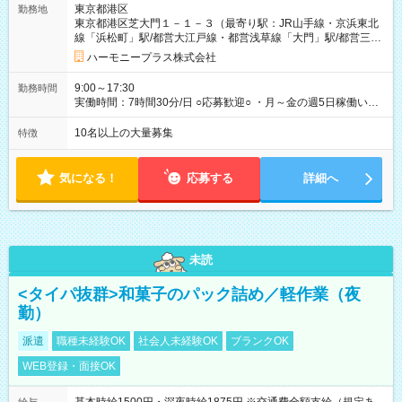
東京都港区
勤務地
間中も給与・待遇に変更はありません。 【試用期間】試用期間
東京都港区芝大門１－１－３（最寄り駅：JR山手線・京浜東北
あり 試用期間の長さ：1ヶ月 雇用形態、給与は本採用時と同じ
線「浜松町」駅/都営大江戸線・都営浅草線「⼤⾨」駅/都営三田
です。 試用期間中は、健康保険などの福利厚生の一部が制限さ
線「御成⾨」駅）
れる可能性があります。
ハーモニープラス株式会社
9:00～17:30
勤務時間
実働時間：7時間30分/日 ○応募歓迎○ ・月～金の週5日稼働いた
だける方 ・実働時間：7.5時間（休憩1時間）
10名以上の大量募集
特徴
気になる！
応募する
詳細へ
未読
<タイパ抜群>和菓子のパック詰め／軽作業（夜
勤）
派遣
職種未経験OK
社会人未経験OK
ブランクOK
WEB登録・面接OK