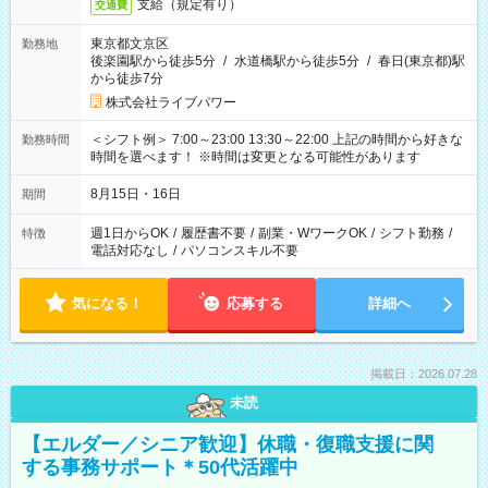
支給（規定有り）
交通費
東京都文京区
勤務地
後楽園駅から徒歩5分
/
水道橋駅から徒歩5分
/
春日(東京都)駅
から徒歩7分
株式会社ライブパワー
＜シフト例＞ 7:00～23:00 13:30～22:00 上記の時間から好きな
勤務時間
時間を選べます！ ※時間は変更となる可能性があります
8月15日・16日
期間
週1日からOK
/
履歴書不要
/
副業・WワークOK
/
シフト勤務
/
特徴
電話対応なし
/
パソコンスキル不要
気になる！
応募する
詳細へ
掲載日：2026.07.28
未読
【エルダー／シニア歓迎】休職・復職支援に関
する事務サポート＊50代活躍中