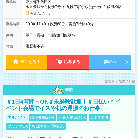
東京都千代田区
勤務地
水道橋駅から徒歩7分
/
九段下駅から徒歩4分
/
飯田橋駅
医薬品メ－カ－
09:00-17:40（休憩60分）実働7時間40分
勤務時間
即日～長期 ※開始日相談OK
期間
履歴書不要
特徴
気になる！
応募する
詳細へ
掲載日：2026.08.06
未読
＃1日4時間～OK＃未経験歓迎！＃日払い＊イ
ベント会場でイスや机の運搬のお仕事
アルバイト
職種未経験OK
社会人未経験OK
大学生歓迎
ブランクOK
WEB登録・面接OK