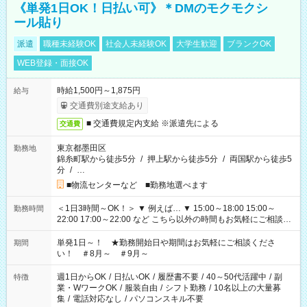
《単発1日OK！日払い可》＊DMのモクモクシ
ール貼り
派遣
職種未経験OK
社会人未経験OK
大学生歓迎
ブランクOK
WEB登録・面接OK
時給1,500円～1,875円
給与
交通費別途支給あり
■ 交通費規定内支給 ※派遣先による
交通費
東京都墨田区
勤務地
錦糸町駅から徒歩5分
/
押上駅から徒歩5分
/
両国駅から徒歩5
分
/
…
■物流センターなど ■勤務地選べます
＜1日3時間～OK！＞ ▼ 例えば… ▼ 15:00～18:00 15:00～
勤務時間
22:00 17:00～22:00 など こちら以外の時間もお気軽にご相談く
ださい！
単発1日～！ ★勤務開始日や期間はお気軽にご相談くださ
期間
い！ ＃8月～ ＃9月～
週1日からOK
/
日払いOK
/
履歴書不要
/
40～50代活躍中
/
副
特徴
業・WワークOK
/
服装自由
/
シフト勤務
/
10名以上の大量募
集
/
電話対応なし
/
パソコンスキル不要