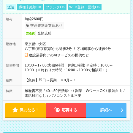
派遣
職種未経験OK
ブランクOK
WEB登録・面接OK
時給2600円
給与
交通費別途支給あり
全額支給
交通費
東京都中央区
勤務地
八丁堀(東京都)駅から徒歩2分
/
茅場町駅から徒歩6分
建設業界向けのAIサービスの提供など
10:00～17:00(実働6時間 休憩1時間) ※定時：10:00～
勤務時間
19:00（※終わりの時間：16:00～19:00で相談可！）
【急募】即日～長期 ※8月～！
期間
履歴書不要
/
40～50代活躍中
/
副業・WワークOK
/
服装自由
/
特徴
電話対応なし
/
パソコンスキル不要
気になる！
応募する
詳細へ