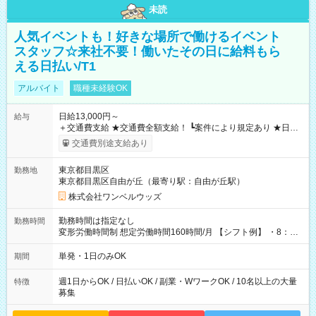
未読
人気イベントも！好きな場所で働けるイベント
スタッフ☆来社不要！働いたその日に給料もら
える日払い/T1
アルバイト
職種未経験OK
日給13,000円～
給与
＋交通費支給 ★交通費全額支給！ ┗案件により規定あり ★日払
いOK！（規定あり） ┗働いたその日に現金GET♪ お仕事後はコ
交通費別途支給あり
ンビニATMから 日払い分を引き落とせます！ 【試用期間】試
用期間なし
東京都目黒区
勤務地
東京都目黒区自由が丘（最寄り駅：自由が丘駅）
株式会社ワンベルウッズ
勤務時間は指定なし
勤務時間
変形労働時間制 想定労働時間160時間/月 【シフト例】 ・8：00
～21：00
単発・1日のみOK
期間
週1日からOK / 日払いOK / 副業・WワークOK / 10名以上の大量
特徴
募集