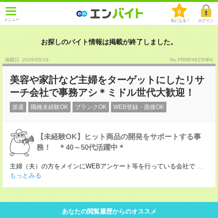
0
メニュー
気になる！
ログイン
お探しのバイト情報は掲載が終了しました。
掲載日 :2026
/
05
/
19
No.PRMP4615HR4
美容や家計など主婦をターゲットにしたリサ
ーチ会社で事務アシ＊ミドル世代大歓迎！
派遣
職種未経験OK
ブランクOK
WEB登録・面接OK
【未経験OK】ヒット商品の開発をサポートする事
務！ ＊40～50代活躍中＊
主婦（夫）の方をメインにWEBアンケート等を行っている会社で
...
もっとみる
あなたの閲覧履歴からのオススメ