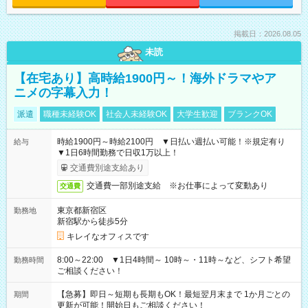
掲載日：2026.08.05
未読
【在宅あり】高時給1900円～！海外ドラマやア
ニメの字幕入力！
派遣
職種未経験OK
社会人未経験OK
大学生歓迎
ブランクOK
時給1900円～時給2100円 ▼日払い週払い可能！※規定有り
給与
▼1日6時間勤務で日収1万以上！
交通費別途支給あり
交通費一部別途支給 ※お仕事によって変動あり
交通費
東京都新宿区
勤務地
新宿駅から徒歩5分
キレイなオフィスです
8:00～22:00 ▼1日4時間～ 10時～・11時～など、シフト希望
勤務時間
ご相談ください！
【急募】即日～短期も長期もOK！最短翌月末まで 1か月ごとの
期間
更新が可能！開始日もご相談ください！