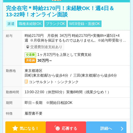
完全在宅＊時給2170円！未経験OK！週4日＆
13-22時！オンライン面談
派遣
職種未経験OK
ブランクOK
WEB登録・面接OK
時給2170円 月収例 34万円 時給2170円×実働8h×週5日×4
給与
週 ※月収例を保証するものではありません。※給与即受取りサ
ービス利用可（利用条件有）
交通費別途支給あり
1ヶ月3万円を上限として実費支給
交通費
30万円～
月収例
東京都港区
勤務地
田町(東京都)駅から徒歩4分
/
三田(東京都)駅から徒歩6分
コンサルタント・シンクタンク
13:00-22:00（休憩60分）実働8時間（残業少なめ！）
勤務時間
即日～長期 ※開始日相談OK
期間
履歴書不要
特徴
気になる！
応募する
詳細へ