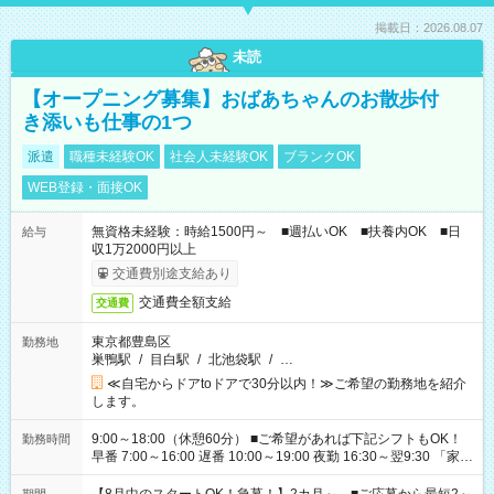
掲載日：2026.08.07
未読
【オープニング募集】おばあちゃんのお散歩付
き添いも仕事の1つ
派遣
職種未経験OK
社会人未経験OK
ブランクOK
WEB登録・面接OK
無資格未経験：時給1500円～ ■週払いOK ■扶養内OK ■日
給与
収1万2000円以上
交通費別途支給あり
交通費全額支給
交通費
東京都豊島区
勤務地
巣鴨駅
/
目白駅
/
北池袋駅
/
…
≪自宅からドアtoドアで30分以内！≫ご希望の勤務地を紹介
します。
9:00～18:00（休憩60分） ■ご希望があれば下記シフトもOK！
勤務時間
早番 7:00～16:00 遅番 10:00～19:00 夜勤 16:30～翌9:30 「家族
と休みを合わせたい」 「余裕を持って夕飯の準備がしたい」
「できれば残業はしたくない」 など、ご希望を教えてください