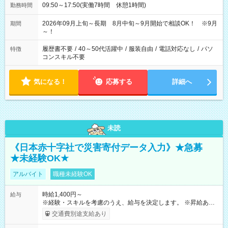
09:50～17:50(実働7時間 休憩1時間)
勤務時間
2026年09月上旬～長期 8月中旬～9月開始で相談OK！ ※9月
期間
～！
履歴書不要
/
40～50代活躍中
/
服装自由
/
電話対応なし
/
パソ
特徴
コンスキル不要
気になる！
応募する
詳細へ
未読
《日本赤十字社で災害寄付データ入力》★急募
★未経験OK★
アルバイト
職種未経験OK
時給1,400円～
給与
※経験・スキルを考慮のうえ、給与を決定します。 ※昇給あり
（勤務実績・評価による） ※残業が発生した場合は、時間外手
交通費別途支給あり
当を全額支給します。 ※交通費支給（月額上限50,000円／当社
規定による） ※給与は月末締め、翌月15日払いです。 ※試用期