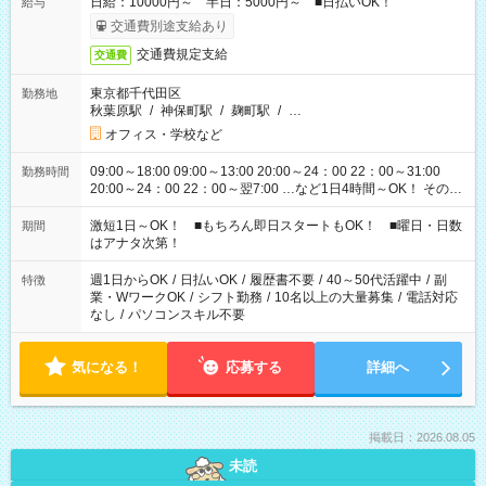
日給：10000円～ 半日：5000円～ ■日払いOK！
給与
交通費別途支給あり
交通費規定支給
交通費
東京都千代田区
勤務地
秋葉原駅
/
神保町駅
/
麹町駅
/
…
オフィス・学校など
09:00～18:00 09:00～13:00 20:00～24：00 22：00～31:00
勤務時間
20:00～24：00 22：00～翌7:00 …など1日4時間～OK！ その他
シフトもございます！ お気軽にご相談ください！
激短1日～OK！ ■もちろん即日スタートもOK！ ■曜日・日数
期間
はアナタ次第！
週1日からOK
/
日払いOK
/
履歴書不要
/
40～50代活躍中
/
副
特徴
業・WワークOK
/
シフト勤務
/
10名以上の大量募集
/
電話対応
なし
/
パソコンスキル不要
気になる！
応募する
詳細へ
掲載日：2026.08.05
未読