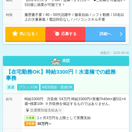
【8月中のスタートOK！急募！】2カ月～ ■ご応募から最短2～
期間
ね。 ※Wワーク希望の方へ 今ご覧のお仕事で希望する勤務時間
3日後に就業が可能です！
と、もう1つのお仕事の勤務時間。 合計で週40時間を超える場
合は応募できません。
履歴書不要
/
40～50代活躍中
/
服装自由
/
シフト勤務
/
10名以
特徴
上の大量募集
/
電話対応なし
/
パソコンスキル不要
気になる！
応募する
詳細へ
掲載日：2026.08.06
未読
【在宅勤務OK】時給3300円！水道橋での総務
事務
派遣
ブランクOK
WEB登録・面接OK
時給3300円 月収例 54万円 時給3300円×実働7h40m×週5日×4
給与
週+残業10h ※月収例を保証するものではありません。
交通費別途支給あり
1ヶ月3万円を上限として実費支給
交通費
30万円～
月収例