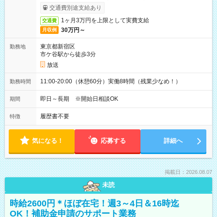
取りサービス利用可（利用条件有）
交通費別途支給あり
1ヶ月3万円を上限として実費支給
交通費
30万円～
月収例
東京都新宿区
勤務地
市ケ谷駅から徒歩3分
放送
11:00-20:00（休憩60分）実働8時間（残業少なめ！）
勤務時間
即日～長期 ※開始日相談OK
期間
履歴書不要
特徴
気になる！
応募する
詳細へ
掲載日：2026.08.07
未読
時給2600円＊ほぼ在宅！週3～4日＆16時迄
OK！補助金申請のサポート業務