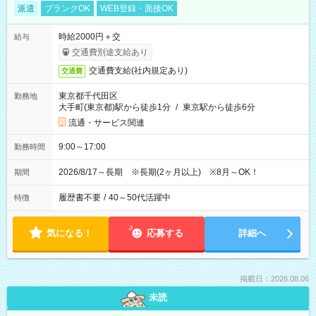
派遣
ブランクOK
WEB登録・面接OK
時給2000円＋交
給与
交通費別途支給あり
交通費支給(社内規定あり)
交通費
東京都千代田区
勤務地
大手町(東京都)駅から徒歩1分
/
東京駅から徒歩6分
流通・サービス関連
9:00～17:00
勤務時間
2026/8/17～長期 ※長期(2ヶ月以上) ※8月～OK！
期間
履歴書不要
/
40～50代活躍中
特徴
気になる！
応募する
詳細へ
掲載日：2026.08.06
未読