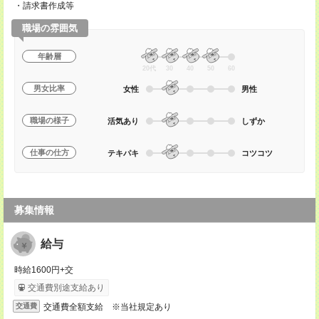
・請求書作成等
職場の雰囲気
年齢層
20代
30
40
50
60
男女比率
女性
男性
職場の様子
活気あり
しずか
仕事の仕方
テキパキ
コツコツ
募集情報
給与
時給1600円+交
交通費別途支給あり
交通費全額支給 ※当社規定あり
交通費