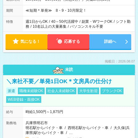
≪短期＊単発≫ 8・9・10月限定！
期間
週1日からOK
/
40～50代活躍中
/
副業・WワークOK
/
シフト勤
特徴
務
/
10名以上の大量募集
/
パソコンスキル不要
気になる！
応募する
詳細へ
掲載日：2026.08.07
未読
＼来社不要／単発1日OK＊文房具の仕分け
派遣
職種未経験OK
社会人未経験OK
大学生歓迎
ブランクOK
WEB登録・面接OK
時給1,500円～1,875円
給与
兵庫県明石市
勤務地
明石駅からバイク・車
/
西明石駅からバイク・車
/
大久保(兵
庫県)駅からバイク・車
/
…