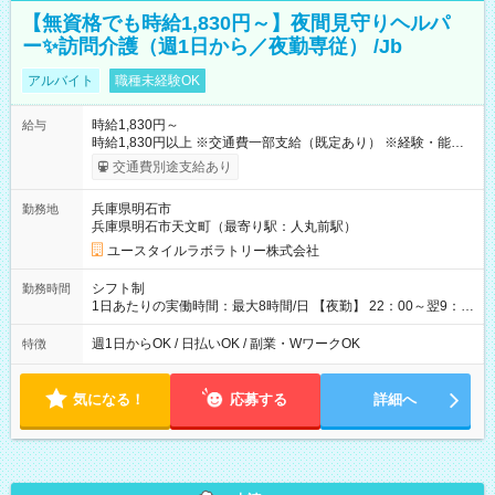
【無資格でも時給1,830円～】夜間見守りヘルパ
ー✨訪問介護（週1日から／夜勤専従） /Jb
アルバイト
職種未経験OK
時給1,830円～
給与
時給1,830円以上 ※交通費一部支給（既定あり） ※経験・能力を
考慮して決定します 【収入例】 週1回勤務の場合：1,830円×8時
交通費別途支給あり
間×4回=5万8,560円 週3回勤務の場合：1,830円×8時間×12回
=17万5,680円 【試用期間】試用期間あり 試用期間の長さ：2ヶ
兵庫県明石市
勤務地
月 ※ 雇用形態と給与に、本採用時と異なる部分があります。 雇
兵庫県明石市天文町（最寄り駅：人丸前駅）
用形態：本採用時と同じです。 給与：時給 1,550円以上
ユースタイルラボラトリー株式会社
シフト制
勤務時間
1日あたりの実働時間：最大8時間/日 【夜勤】 22：00～翌9：
00 ※週1日～OK ／ 夜勤専従 ＊＊ 勤務時間例 ＊＊ ■22時か
ら翌7時 ■23時から翌8時 ■24時から翌9時 など ※上記の時間
週1日からOK / 日払いOK / 副業・WワークOK
特徴
内で8時間勤務（休憩1時間）ご利用者様により、時間は異なり
ます。 ※曜日固定（毎週同じ曜日での勤務となります）
気になる！
応募する
詳細へ