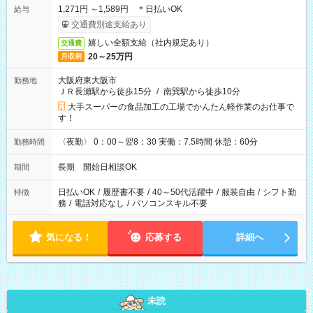
1,271円 ～1,589円 ＊日払いOK
給与
交通費別途支給あり
嬉しい全額支給（社内規定あり）
交通費
20～25万円
月収例
大阪府東大阪市
勤務地
ＪＲ長瀬駅から徒歩15分
/
南巽駅から徒歩10分
大手スーパーの食品加工の工場でかんたん軽作業のお仕事で
す！
〈夜勤〉 0：00～翌8：30 実働：7.5時間 休憩：60分
勤務時間
長期 開始日相談OK
期間
日払いOK
/
履歴書不要
/
40～50代活躍中
/
服装自由
/
シフト勤
特徴
務
/
電話対応なし
/
パソコンスキル不要
気になる！
応募する
詳細へ
未読