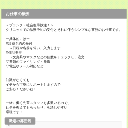
お仕事の概要
＜ブランク・社会復帰歓迎！＞
クリニックでの診察予約の受付とそれに伴うシンプルな事務のお仕事です。
ー具体的にはー
▽診察予約の受付
→日程や名前を伺い、入力します
▽備品発注
→文房具やマスクなどの個数をチェックし、注文
▽書類のファイリング・発送
▽電話やメール対応など
知識がなくても
イチから丁寧にサポートしますので
ご安心くださいね！
一緒に働く先輩スタッフも多数いるので、
仕事を教えてもらったり、相談しやすい
環境です！
職場の雰囲気