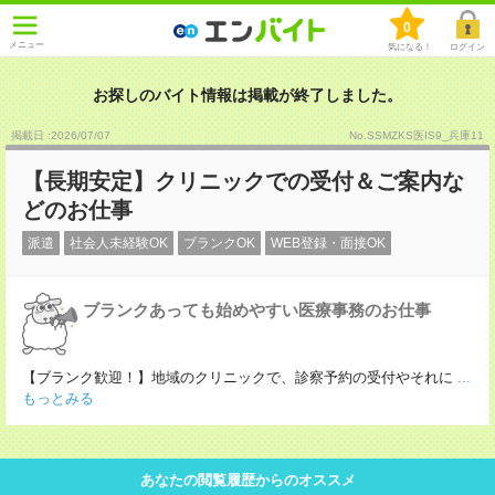
0
メニュー
気になる！
ログイン
お探しのバイト情報は掲載が終了しました。
掲載日 :2026
/
07
/
07
No.SSMZKS医IS9_兵庫11
【長期安定】クリニックでの受付＆ご案内な
どのお仕事
派遣
社会人未経験OK
ブランクOK
WEB登録・面接OK
ブランクあっても始めやすい医療事務のお仕事
【ブランク歓迎！】地域のクリニックで、診察予約の受付やそれに
...
もっとみる
あなたの閲覧履歴からのオススメ