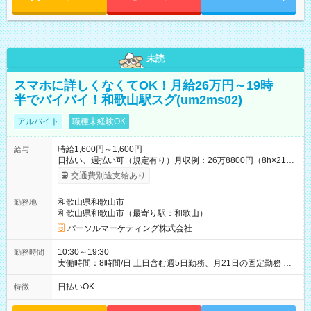
未読
スマホに詳しくなくてOK！月給26万円～19時
半でバイバイ！和歌山駅スグ(um2ms02)
アルバイト
職種未経験OK
時給1,600円～1,600円
給与
日払い、週払い可（規定有り）月収例：26万8800円（8h×21
日） 【試用期間】試用期間なし
交通費別途支給あり
和歌山県和歌山市
勤務地
和歌山県和歌山市（最寄り駅：和歌山）
パーソルマーケティング株式会社
10:30～19:30
勤務時間
実働時間：8時間/日 土日含む週5日勤務、月21日の固定勤務 ※
実働8h/休憩1h勤務、残業ほぼ無し（5h/月）
日払いOK
特徴