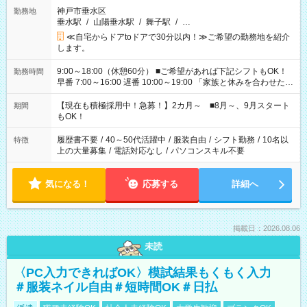
神戸市垂水区
勤務地
垂水駅
/
山陽垂水駅
/
舞子駅
/
…
≪自宅からドアtoドアで30分以内！≫ご希望の勤務地を紹介
します。
9:00～18:00（休憩60分） ■ご希望があれば下記シフトもOK！
勤務時間
早番 7:00～16:00 遅番 10:00～19:00 「家族と休みを合わせた
い」 「余裕を持って夕飯の準備がしたい」 「できれば残業はし
たくない」 など、ご希望を教えてくださいね。 ※Wワーク希望
【現在も積極採用中！急募！】2カ月～ ■8月～、9月スタート
期間
の方へ 今ご覧のお仕事で希望する勤務時間と、もう1つのお仕事
もOK！
の勤務時間。 合計で週40時間を超える場合は応募できません。
履歴書不要
/
40～50代活躍中
/
服装自由
/
シフト勤務
/
10名以
特徴
上の大量募集
/
電話対応なし
/
パソコンスキル不要
気になる！
応募する
詳細へ
掲載日：2026.08.06
未読
〈PC入力できればOK〉模試結果もくもく入力
＃服装ネイル自由＃短時間OK＃日払