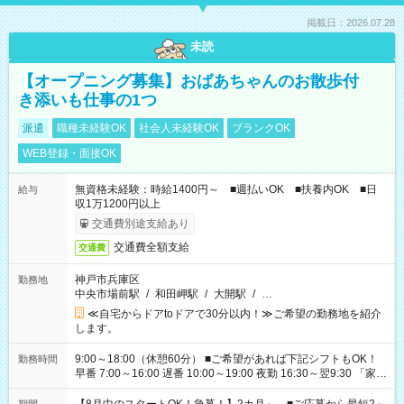
掲載日：2026.07.28
未読
【オープニング募集】おばあちゃんのお散歩付
き添いも仕事の1つ
派遣
職種未経験OK
社会人未経験OK
ブランクOK
WEB登録・面接OK
無資格未経験：時給1400円～ ■週払いOK ■扶養内OK ■日
給与
収1万1200円以上
交通費別途支給あり
交通費全額支給
交通費
神戸市兵庫区
勤務地
中央市場前駅
/
和田岬駅
/
大開駅
/
…
≪自宅からドアtoドアで30分以内！≫ご希望の勤務地を紹介
します。
9:00～18:00（休憩60分） ■ご希望があれば下記シフトもOK！
勤務時間
早番 7:00～16:00 遅番 10:00～19:00 夜勤 16:30～翌9:30 「家族
と休みを合わせたい」 「余裕を持って夕飯の準備がしたい」
「できれば残業はしたくない」 など、ご希望を教えてください