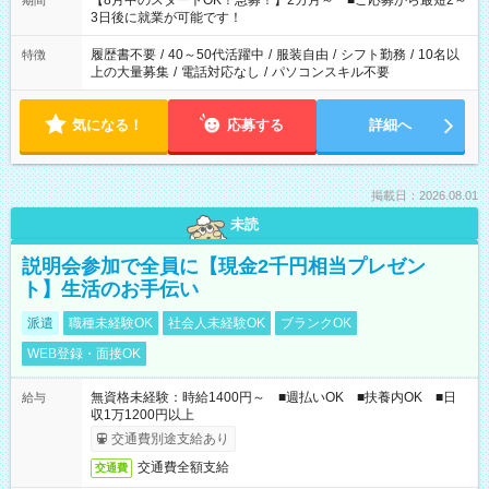
【8月中のスタートOK！急募！】2カ月～ ■ご応募から最短2～
期間
ね。 ※Wワーク希望の方へ 今ご覧のお仕事で希望する勤務時間
3日後に就業が可能です！
と、もう1つのお仕事の勤務時間。 合計で週40時間を超える場
合は応募できません。
履歴書不要
/
40～50代活躍中
/
服装自由
/
シフト勤務
/
10名以
特徴
上の大量募集
/
電話対応なし
/
パソコンスキル不要
気になる！
応募する
詳細へ
掲載日：2026.08.01
未読
説明会参加で全員に【現金2千円相当プレゼン
ト】生活のお手伝い
派遣
職種未経験OK
社会人未経験OK
ブランクOK
WEB登録・面接OK
無資格未経験：時給1400円～ ■週払いOK ■扶養内OK ■日
給与
収1万1200円以上
交通費別途支給あり
交通費全額支給
交通費