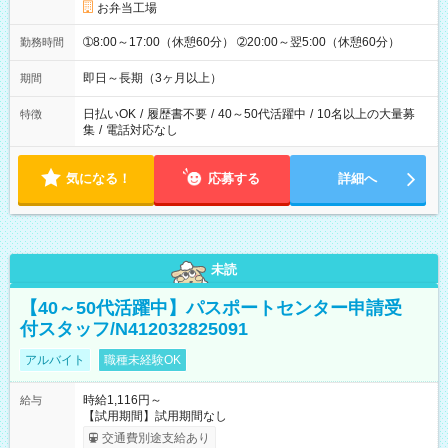
お弁当工場
➀8:00～17:00（休憩60分） ➁20:00～翌5:00（休憩60分）
勤務時間
即日～長期（3ヶ月以上）
期間
日払いOK
/
履歴書不要
/
40～50代活躍中
/
10名以上の大量募
特徴
集
/
電話対応なし
気になる！
応募する
詳細へ
未読
【40～50代活躍中】パスポートセンター申請受
付スタッフ/N412032825091
アルバイト
職種未経験OK
時給1,116円～
給与
【試用期間】試用期間なし
交通費別途支給あり