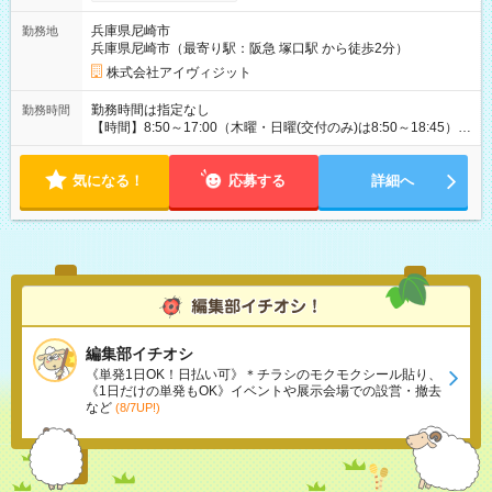
兵庫県尼崎市
勤務地
兵庫県尼崎市（最寄り駅：阪急 塚口駅 から徒歩2分）
株式会社アイヴィジット
勤務時間は指定なし
勤務時間
【時間】8:50～17:00（木曜・日曜(交付のみ)は8:50～18:45）
※1日5時間から7時間で応相談 【曜日】月・火・水・木・金 の
内、週3～5日程度、シフト制 ※日曜日は、パスポートのお渡し
気になる！
(交付)のみ受付しておりますので、日曜日働ける方も歓迎 ※もち
応募する
詳細へ
ろん、平日中心に働ける方も募集中
編集部イチオシ
《単発1日OK！日払い可》＊チラシのモクモクシール貼り、
《1日だけの単発もOK》イベントや展示会場での設営・撤去
など
(8/7UP!)