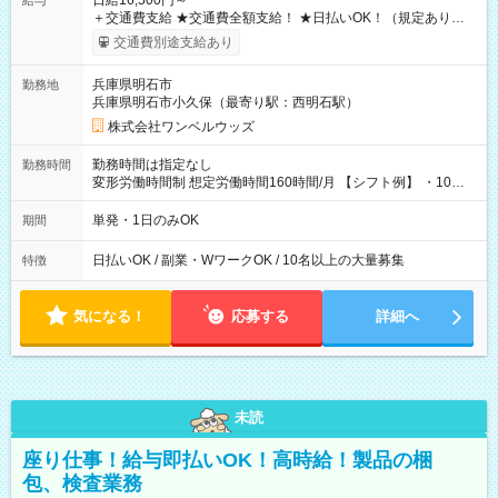
日給16,500円～
給与
＋交通費支給 ★交通費全額支給！ ★日払いOK！（規定あり） ┗
働いたその日に現金GET♪ お仕事後はコンビニATMから 日払
交通費別途支給あり
い分を引き落とせます！ 【試用期間】試用期間なし
兵庫県明石市
勤務地
兵庫県明石市小久保（最寄り駅：西明石駅）
株式会社ワンベルウッズ
勤務時間は指定なし
勤務時間
変形労働時間制 想定労働時間160時間/月 【シフト例】 ・10：
00～20：00
単発・1日のみOK
期間
日払いOK / 副業・WワークOK / 10名以上の大量募集
特徴
気になる！
応募する
詳細へ
未読
座り仕事！給与即払いOK！高時給！製品の梱
包、検査業務