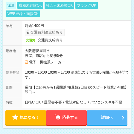
派遣
職種未経験OK
社会人未経験OK
ブランクOK
WEB登録・面接OK
時給1400円
給与
交通費別途支給あり
交通費支給有り
交通費
大阪府寝屋川市
勤務地
寝屋川市駅から徒歩5分
電子・機械系メーカー
10:00～16:00 10:00～17:00 ※表記のうち実働5時間から6時間で
勤務時間
す。
長期【ご応募から1週間以内(最短2日目)のスピード就業が可能】
期間
即日～
日払いOK
/
履歴書不要
/
電話対応なし
/
パソコンスキル不要
特徴
気になる！
応募する
詳細へ