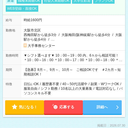
派遣
職種未経験OK
社会人未経験OK
大学生歓迎
ブランクOK
WEB登録・面接OK
時給1600円
給与
大阪市北区
勤務地
西梅田駅から徒歩3分
/
大阪梅田(阪神線)駅から徒歩4分
/
大阪
駅から徒歩4分
/
…
大手事務センター
▼シフト選べます▼ 10：00～19：00 内、6ｈから相談可能！
勤務時間
＊10：00～16：00 ＊10：00～17：00 ＊10：00～18：00 ＊
11：00～19：00 ＊12：00～19：00 ＊13：00～19：00
【急募】8月～、9月～、10月～ ご相談OKです ＃2カ月～短
期間
期相談OK！
日払いOK
/
履歴書不要
/
40～50代活躍中
/
副業・WワークOK
/
特徴
服装自由
/
シフト勤務
/
10名以上の大量募集
/
電話対応なし
/
パ
ソコンスキル不要
気になる！
応募する
詳細へ
掲載日：2026.07.30