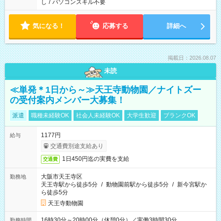
し
/
パソコンスキル不要
気になる！
応募する
詳細へ
掲載日：2026.08.07
未読
≪単発＊1日から～≫天王寺動物園／ナイトズー
の受付案内メンバー大募集！
派遣
職種未経験OK
社会人未経験OK
大学生歓迎
ブランクOK
1177円
給与
交通費別途支給あり
1日450円迄の実費を支給
交通費
大阪市天王寺区
勤務地
天王寺駅から徒歩5分
/
動物園前駅から徒歩5分
/
新今宮駅か
ら徒歩5分
天王寺動物園
16時30分～20時00分（休憩0分）／実働3時間30分
勤務時間