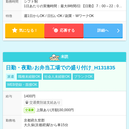
シフト制
勤務時間
1日あたりの実働時間：最大8時間/日 【日勤】 7：00～22：00
の間で8時間勤務（休憩時間は法定通り） ※週1日～OK ／ 夜勤
なし ＊＊ 勤務時間例 ＊＊ ■8時から17時 ■9時から18時 ■10
週1日からOK / 日払いOK / 副業・WワークOK
特徴
時から19時 ■12時から21時 など ※訪問先により変動 ※曜日固
定（毎週同じ曜日勤務）
気になる！
応募する
詳細へ
未読
日勤・夜勤♪お弁当工場での盛り付け_H131835
派遣
職種未経験OK
社会人未経験OK
ブランクOK
WEB登録・面接OK
1400円
給与
交通費別途支給あり
上限あり(月額)30,000円
交通費
京都府久世郡
勤務地
大久保(京都府)駅から車15分