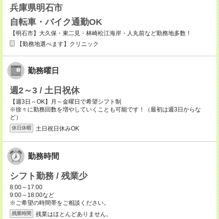
兵庫県明石市
自転車・バイク通勤OK
【明石市】大久保・東二見・林崎松江海岸・人丸前など勤務地多数！
【勤務地選べます】クリニック
勤務曜日
週2～3 / 土日祝休
【週3日～OK】月～金曜日で希望シフト制
※徐々に勤務回数を増やしていくことも可能です！（最初は週3日からな
ど）
土日祝日休みOK
休日休暇
勤務時間
シフト勤務 / 残業少
8:00～17:00
9:00～18:00など
※ご希望の時間帯をご相談ください。
残業はほとんどありません。
残業時間