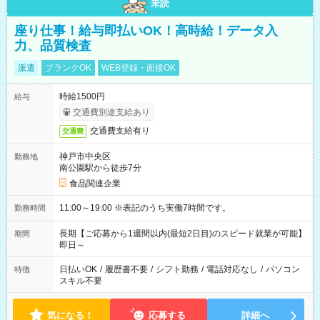
未読
座り仕事！給与即払いOK！高時給！データ入
力、品質検査
派遣
ブランクOK
WEB登録・面接OK
時給1500円
給与
交通費別途支給あり
交通費支給有り
交通費
神戸市中央区
勤務地
南公園駅から徒歩7分
食品関連企業
11:00～19:00 ※表記のうち実働7時間です。
勤務時間
長期【ご応募から1週間以内(最短2日目)のスピード就業が可能】
期間
即日～
日払いOK
/
履歴書不要
/
シフト勤務
/
電話対応なし
/
パソコン
特徴
スキル不要
気になる！
応募する
詳細へ