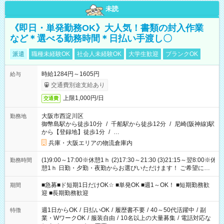
未読
《即日・単発勤務OK》大人気！書類の封入作業
など＊選べる勤務時間＊日払い手渡し〇
派遣
職種未経験OK
社会人未経験OK
大学生歓迎
ブランクOK
時給1284円～1605円
給与
交通費別途支給あり
上限1,000円/日
交通費
大阪市西淀川区
勤務地
御幣島駅から徒歩10分
/
千船駅から徒歩12分
/
尼崎(阪神線)駅
から【登録地】徒歩1分
/
…
兵庫・大阪エリアの物流倉庫内
(1)9:00～17:00※休憩1ｈ (2)17:30～21:30 (3)21:15～翌8:00※休
勤務時間
憩1ｈ 日勤・夕勤・夜勤からお選びいただけます！ ご希望に合
わせて働けるお仕事です(*^^*) 【その他選べる勤務時間】 8-17
時/9-17時/9-18時/10-18時/11-21時/18-22時/20-翌4時/21-翌5
■急募■ド短期1日だけOK☆ ■単発OK ■週1～OK！ ■短期勤務歓
期間
時/22-翌6時/0-翌8時 ご自身のご都合で選んで頂ける完全自由シ
迎 ■長期勤務歓迎
フト！
週1日からOK
/
日払いOK
/
履歴書不要
/
40～50代活躍中
/
副
特徴
業・WワークOK
/
服装自由
/
10名以上の大量募集
/
電話対応な