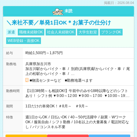
掲載日：2026.08.04
未読
＼来社不要／単発1日OK＊お菓子の仕分け
派遣
職種未経験OK
社会人未経験OK
大学生歓迎
ブランクOK
WEB登録・面接OK
時給1,500円～1,875円
給与
兵庫県加古川市
勤務地
加古川駅からバイク・車
/
別府(兵庫県)駅からバイク・車
/
尾
上の松駅からバイク・車
/
…
■物流センターなど ■勤務地選べます
【1日3時間～も相談OK!】午前中のみや18時以降などのシフト
勤務時間
あり！ シフト例 ▼9:00～12:00 ▼9:00～17:00 ▼10:00～19:00
▼18:00～21:00
1日だけの単発OK！＃8月～ ＃9月～
期間
週1日からOK
/
日払いOK
/
40～50代活躍中
/
副業・Wワーク
特徴
OK
/
服装自由
/
シフト勤務
/
10名以上の大量募集
/
電話対応な
し
/
パソコンスキル不要