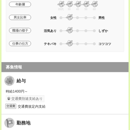
年齢層
20代
30
40
50
60
男女比率
女性
男性
職場の様子
活気あり
しずか
仕事の仕方
テキパキ
コツコツ
募集情報
給与
時給1400円～
交通費別途支給あり
交通費規定内支給
交通費
勤務地