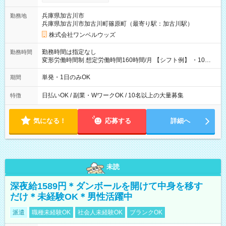
い分を引き落とせます！ 【試用期間】試用期間なし
兵庫県加古川市
勤務地
兵庫県加古川市加古川町篠原町（最寄り駅：加古川駅）
株式会社ワンベルウッズ
勤務時間は指定なし
勤務時間
変形労働時間制 想定労働時間160時間/月 【シフト例】 ・10：
00～20：00
単発・1日のみOK
期間
日払いOK / 副業・WワークOK / 10名以上の大量募集
特徴
気になる！
応募する
詳細へ
未読
深夜給1589円＊ダンボールを開けて中身を移す
だけ＊未経験OK＊男性活躍中
派遣
職種未経験OK
社会人未経験OK
ブランクOK