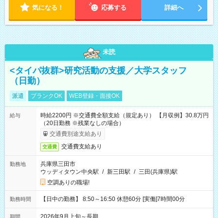
気になる！
応募する
詳細へ
未読
<タイパ抜群>研究活動の支援／大学スタッフ
（日勤）
派遣
ブランクOK
WEB登録・面接OK
時給2200円 ※交通費全額支給（規定あり） 【月収例】30.8万円
給与
（20日勤務 ※残業なしの場合）
交通費別途支給あり
交通費支給あり
交通費
兵庫県三田市
勤務地
ウッディタウン中央駅
/
新三田駅
/
三田(兵庫県)駅
空調ありの職場!
【日中の勤務】 8:50～16:50 休憩60分 [実働]7時間00分
勤務時間
2026年9月上旬～長期
期間