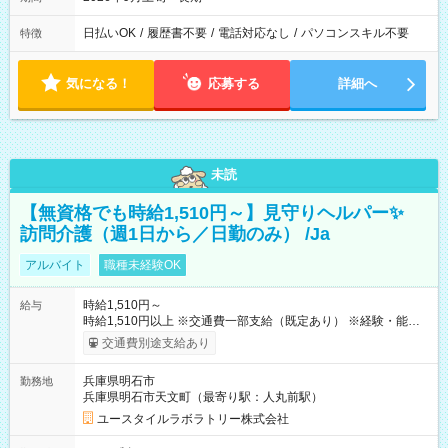
日払いOK
/
履歴書不要
/
電話対応なし
/
パソコンスキル不要
特徴
気になる！
応募する
詳細へ
未読
【無資格でも時給1,510円～】見守りヘルパー✨
訪問介護（週1日から／日勤のみ） /Ja
アルバイト
職種未経験OK
時給1,510円～
給与
時給1,510円以上 ※交通費一部支給（既定あり） ※経験・能力を
考慮して決定します 【収入例】 週1回勤務の場合：1,510円×8時
交通費別途支給あり
間×4回=4万8,320円 週3回勤務の場合：1,510円×8時間×12回
=14万4,960円 週5回勤務の場合：1,510円×8時間×20回=24万
兵庫県明石市
勤務地
1,600円 【試用期間】試用期間あり 試用期間の長さ：2ヶ月
兵庫県明石市天文町（最寄り駅：人丸前駅）
※ 雇用形態と給与に、本採用時と異なる部分があります。 雇用
形態：本採用時と同じです。 給与：時給 1,120円以上
ユースタイルラボラトリー株式会社