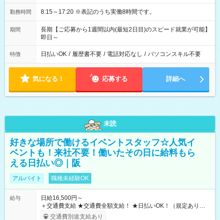
8:15～17:20 ※表記のうち実働8時間です。
勤務時間
長期【ご応募から1週間以内(最短2日目)のスピード就業が可能】
期間
即日～
日払いOK
/
履歴書不要
/
電話対応なし
/
パソコンスキル不要
特徴
気になる！
応募する
詳細へ
未読
好きな場所で働けるイベントスタッフ☆人気イ
ベントも！来社不要！働いたその日に給料もら
える日払い◎｜阪
アルバイト
職種未経験OK
日給16,500円～
給与
＋交通費支給 ★交通費全額支給！ ★日払いOK！（規定あり） ┗
働いたその日に現金GET♪ お仕事後はコンビニATMから 日払
交通費別途支給あり