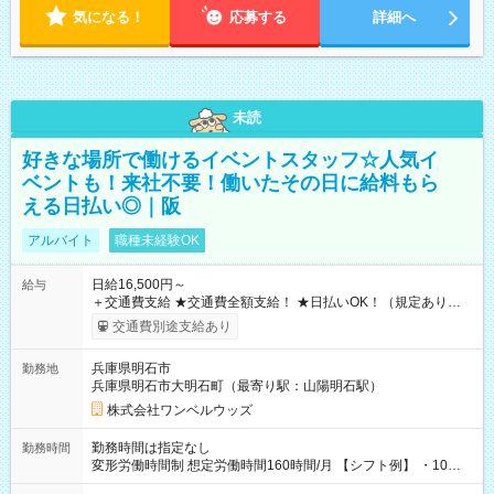
気になる！
応募する
詳細へ
未読
好きな場所で働けるイベントスタッフ☆人気イ
ベントも！来社不要！働いたその日に給料もら
える日払い◎｜阪
アルバイト
職種未経験OK
日給16,500円～
給与
＋交通費支給 ★交通費全額支給！ ★日払いOK！（規定あり） ┗
働いたその日に現金GET♪ お仕事後はコンビニATMから 日払
交通費別途支給あり
い分を引き落とせます！ 【試用期間】試用期間なし
兵庫県明石市
勤務地
兵庫県明石市大明石町（最寄り駅：山陽明石駅）
株式会社ワンベルウッズ
勤務時間は指定なし
勤務時間
変形労働時間制 想定労働時間160時間/月 【シフト例】 ・10：
00～20：00