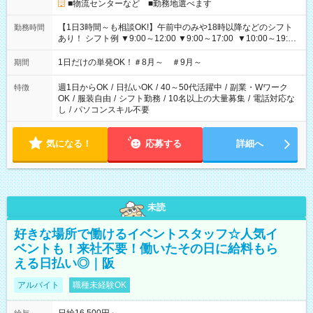
■物流センターなど ■勤務地選べます
【1日3時間～も相談OK!】午前中のみや18時以降などのシフト
勤務時間
あり！ シフト例 ▼9:00～12:00 ▼9:00～17:00 ▼10:00～19:00
▼18:00～21:00
1日だけの単発OK！＃8月～ ＃9月～
期間
週1日からOK
/
日払いOK
/
40～50代活躍中
/
副業・Wワーク
特徴
OK
/
服装自由
/
シフト勤務
/
10名以上の大量募集
/
電話対応な
し
/
パソコンスキル不要
気になる！
応募する
詳細へ
未読
好きな場所で働けるイベントスタッフ☆人気イ
ベントも！来社不要！働いたその日に給料もら
える日払い◎｜阪
アルバイト
職種未経験OK