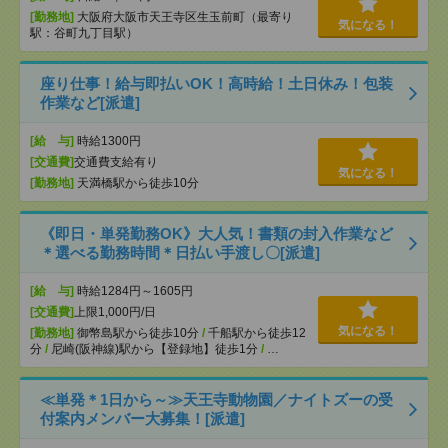
[勤務地]
大阪府大阪市天王寺区生玉前町（最寄り
気になる！
駅：谷町九丁目駅）
座り仕事！給与即払いOK！高時給！土日休み！包装
作業など[派遣]
[給 与]
時給1300円
[交通費]
交通費支給有り
気になる！
[勤務地]
天満橋駅から徒歩10分
《即日・単発勤務OK》大人気！書類の封入作業など
＊選べる勤務時間＊日払い手渡し〇[派遣]
[給 与]
時給1284円～1605円
[交通費]
上限1,000円/日
気になる！
[勤務地]
御幣島駅から徒歩10分
/
千船駅から徒歩12
分
/
尼崎(阪神線)駅から【登録地】徒歩1分
/
…
≪単発＊1日から～≫天王寺動物園／ナイトズーの受
付案内メンバー大募集！[派遣]