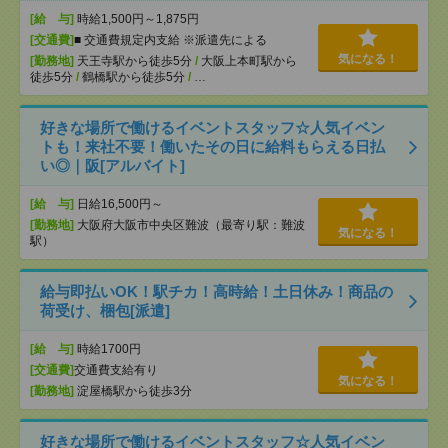
[給 与]
時給1,500円～1,875円
[交通費]
■ 交通費規定内支給 ※派遣先による
気になる！
[勤務地]
天王寺駅から徒歩5分
/
大阪上本町駅から
徒歩5分
/
鶴橋駅から徒歩5分
/
…
好きな場所で働けるイベントスタッフ☆人気イベン
トも！来社不要！働いたその日に給料もらえる日払
い◎｜阪[アルバイト]
[給 与]
日給16,500円～
[勤務地]
大阪府大阪市中央区難波（最寄り駅：難波
気になる！
駅）
給与即払いOK！駅チカ！高時給！土日休み！商品の
荷受け、梱包[派遣]
[給 与]
時給1700円
[交通費]
交通費支給有り
気になる！
[勤務地]
淀屋橋駅から徒歩3分
好きな場所で働けるイベントスタッフ☆人気イベン