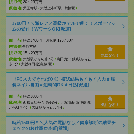
[月収例]
20～25万円
[勤務地]
天王寺駅
/
大阪上本町駅
/
鶴橋駅
/
…
1700円＊＼激レア／高級ホテルで働く！スポーツジ
ムの受付！WワークOK[派遣]
[給 与]
時給1700円 月収例 190,400円
[交通費]
全額支給
[月収例]
15～20万円
気になる！
[勤務地]
大阪駅から徒歩7分
/
梅田(地下鉄)駅から徒
歩9分
/
大阪梅田(阪急線)駅
/
…
〈PC入力できればOK〉模試結果もくもく入力＃服
装ネイル自由＃短時間OK＃日払[派遣]
[給 与]
時給1600円
[勤務地]
西梅田駅から徒歩3分
/
大阪梅田(阪神線)駅
気になる！
から徒歩4分
/
大阪駅から徒歩4分
/
…
時給1500円＊＼人気の電話なし／健康診断の結果チ
ェックのお仕事＠本町[派遣]