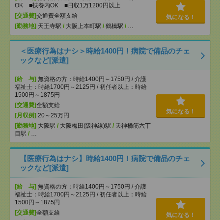
OK ■扶養内OK ■日収1万1200円以上
[交通費]
交通費全額支給
気になる！
[勤務地]
天王寺駅
/
大阪上本町駅
/
鶴橋駅
/
…
＜医療行為はナシ＞時給1400円！病院で備品のチェ
ックなど[派遣]
[給 与]
無資格の方：時給1400円～1750円 / 介護
福祉士：時給1700円～2125円 / 初任者以上：時給
1500円～1875円
[交通費]
全額支給
気になる！
[月収例]
20～25万円
[勤務地]
大阪駅
/
大阪梅田(阪神線)駅
/
天神橋筋六丁
目駅
/
…
【医療行為はナシ】時給1400円！病院で備品のチェ
ックなど[派遣]
[給 与]
無資格の方：時給1400円～1750円 / 介護
福祉士：時給1700円～2125円 / 初任者以上：時給
1500円～1875円
[交通費]
全額支給
気になる！