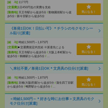
[給 与]
1177円
[交通費]
1日450円迄の実費を支給
気になる！
[勤務地]
天王寺駅から徒歩5分
/
動物園前駅から徒
歩5分
/
新今宮駅から徒歩5分
《単発1日OK！日払い可》＊チラシのモクモクシー
ル貼り[派遣]
[給 与]
時給1,500円～1,875円
[交通費]
■ 交通費規定内支給 ※派遣先による
気になる！
[勤務地]
天王寺駅から徒歩5分
/
大阪上本町駅から
徒歩5分
/
鶴橋駅から徒歩5分
/
…
＼来社不要／単発1日OK＊文房具の仕分け[派遣]
[給 与]
時給1,500円～1,875円
[勤務地]
京橋(大阪府)駅から徒歩5分
/
蒲生四丁目駅
気になる！
から徒歩5分
/
鴫野駅から徒歩5分
/
…
＜時給1,500円～＊好きな時にお仕事＞文房具のモク
モク仕分け[派遣]