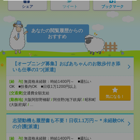
シェア
ツイート
ブックマーク
あなたの閲覧履歴からの
おすすめ
【オープニング募集】おばあちゃんのお散歩付き添
いも仕事の1つ[派遣]
[給 与]
無資格未経験：時給1400円～ ■週払い
OK ■扶養内OK ■日収1万1200円以上
[交通費]
交通費全額支給
気になる！
[勤務地]
大阪阿部野橋駅
/
阿倍野(地下鉄)駅
/
昭和町
(大阪府)駅
/
…
志望動機も履歴書も不要！日収1.1万円～＊未経験OK
の介護[派遣]
[給 与]
無資格未経験：時給1400円～ ■週払い