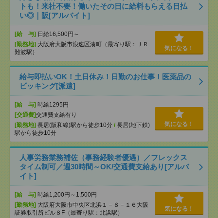
トも！来社不要！働いたその日に給料もらえる日払
い◎｜阪[アルバイト]
[給 与]
日給16,500円～
[勤務地]
大阪府大阪市浪速区湊町（最寄り駅：ＪＲ
気になる！
難波駅）
給与即払いOK！土日休み！日勤のお仕事！医薬品の
ピッキング[派遣]
[給 与]
時給1295円
[交通費]
交通費支給有り
気になる！
[勤務地]
長居(阪和線)駅から徒歩10分
/
長居(地下鉄)
駅から徒歩10分
人事労務業務補佐（事務経験者優遇）／フレックス
タイム制可／週30時間～OK/交通費支給あり[アルバ
イト]
[給 与]
時給1,200円～1,500円
[勤務地]
大阪府大阪市中央区北浜１－８－１６大阪
気になる！
証券取引所ビル８F（最寄り駅：北浜駅）