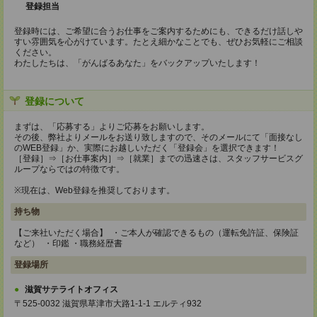
登録担当
登録時には、ご希望に合うお仕事をご案内するためにも、できるだけ話しや
すい雰囲気を心がけています。たとえ細かなことでも、ぜひお気軽にご相談
ください。
わたしたちは、「がんばるあなた」をバックアップいたします！
登録について
まずは、「応募する」よりご応募をお願いします。
その後、弊社よりメールをお送り致しますので、そのメールにて「面接なし
のWEB登録」か、実際にお越しいただく「登録会」を選択できます！
［登録］⇒［お仕事案内］⇒［就業］までの迅速さは、スタッフサービスグ
ループならではの特徴です。
※現在は、Web登録を推奨しております。
持ち物
【ご来社いただく場合】 ・ご本人が確認できるもの（運転免許証、保険証
など） ・印鑑 ・職務経歴書
登録場所
滋賀サテライトオフィス
〒525-0032 滋賀県草津市大路1-1-1 エルティ932