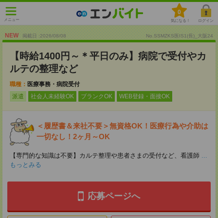
0
メニュー
気になる！
ログイン
NEW
掲載日 :2026
/
08
/
08
No.SSMZKS医IS1(長)_大阪24
【時給1400円～＊平日のみ】病院で受付やカ
ルテの整理など
職種：
医療事務・病院受付
派遣
社会人未経験OK
ブランクOK
WEB登録・面接OK
＜履歴書＆来社不要＞無資格OK！医療行為や介助は
一切なし！2ヶ月～OK
【専門的な知識は不要】カルテ整理や患者さまの受付など、看護師
...
もっとみる
応募ページへ