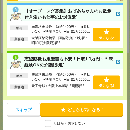
〒640-8154 和歌山県和歌山市六番丁5 和歌山六番丁801ビル5F
【オープニング募集】おばあちゃんのお散歩
TEL：073-436-9765
付き添いも仕事の1つ[派遣]
FAX：073-423-8405
担当：採用担当
無資格未経験：時給1400円～ ■週払
給与
神戸介護オフィス・神戸医療オフィス
いOK ■扶養内OK ■日収1万1200円
兵庫県神戸市中央区小野柄通4-1-22 アーバンエース三宮ビル9F
以上
大阪阿部野橋駅 / 阿倍野(地下鉄)駅 /
気になる!
勤務地
TEL：078-222-8435
昭和町(大阪府)駅 / …
担当：採用担当
志望動機も履歴書も不要！日収1.1万円～＊未
経験OKの介護[派遣]
無資格未経験：時給1400円～ ■週払
応募ページへ
給与
いOK ■扶養内OK ■日収1万1200円
以上
天王寺駅 / 大阪上本町駅 / 鶴橋駅 / …
気になる!
勤務地
気になる！
電話応募
スキップ
どちらも気になる！
メール
LINE
で送る
で送る
しばらく表示しない