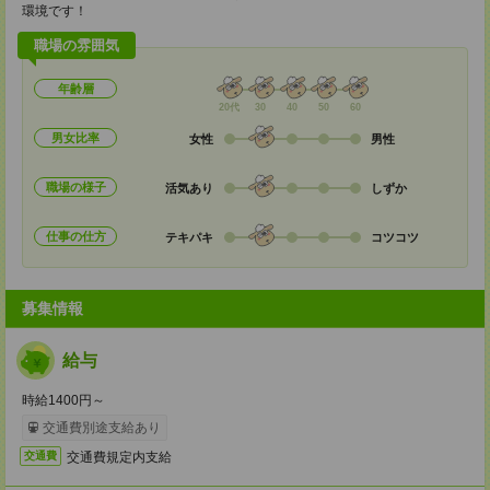
環境です！
職場の雰囲気
年齢層
20代
30
40
50
60
男女比率
女性
男性
職場の様子
活気あり
しずか
仕事の仕方
テキパキ
コツコツ
募集情報
給与
時給1400円～
交通費別途支給あり
交通費規定内支給
交通費