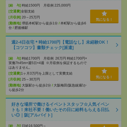
[給 与]
時給1500円 月収例 225,000円
[交通費]
全額支給
[月収例]
20～25万円
気になる！
[勤務地]
堺筋本町駅から徒歩1分
/
本町駅から徒歩6
分
/
肥後橋駅
週2-4日在宅＊時給1700円【電話なし】未経験OK！
【コツコツ】書類チェック[派遣]
[給 与]
時給1700円 月収例 26万円 時給1700円×
実働7h45m×週5日×4週 ※月収例を保証するもので
はありません。
[交通費]
1ヶ月3万円を上限として実費支給
気になる！
[月収例]
25～30万円
[勤務地]
大阪駅から徒歩2分
/
大阪梅田(阪急線)駅か
ら徒歩2分
好きな場所で働けるイベントスタッフ☆人気イベン
トも！来社不要！働いたその日に給料もらえる日払
い◎｜阪[アルバイト]
[給 与]
日給16,500円～