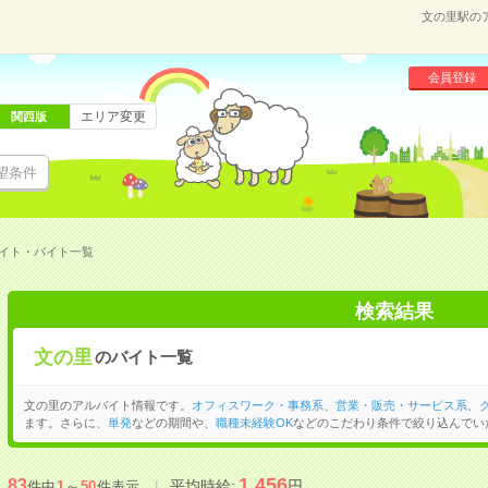
文の里駅の
会員登録
エリア変更
関西版
望条件
イト・バイト一覧
検索結果
文の里
のバイト一覧
文の里のアルバイト情報です。
オフィスワーク・事務系
、
営業・販売・サービス系
、
ます。さらに、
単発
などの期間や、
職種未経験OK
などのこだわり条件で絞り込んでい
1,456
83
平均時給:
円
件中
1
～
50
件表示