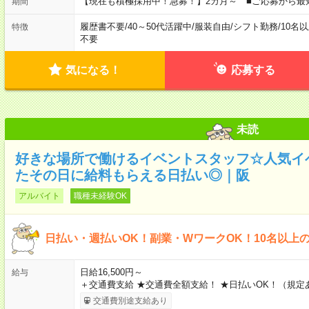
【現在も積極採用中！急募！】2カ月～ ■ご応募から最
期間
履歴書不要
/
40～50代活躍中
/
服装自由
/
シフト勤務
/
10名
特徴
不要
気になる！
応募する
未読
好きな場所で働けるイベントスタッフ☆人気イ
たその日に給料もらえる日払い◎｜阪
アルバイト
職種未経験OK
日払い・週払いOK！副業・WワークOK！10名以上
日給16,500円～
給与
＋交通費支給 ★交通費全額支給！ ★日払いOK！（規定
交通費別途支給あり