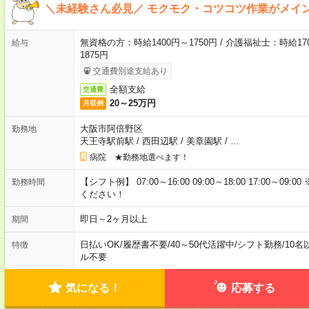
＼未経験さん必見／ モクモク・コツコツ作業がメイ
無資格の方：時給1400円～1750円 / 介護福祉士：時給170
給与
1875円
交通費別途支給あり
全額支給
交通費
20～25万円
月収例
大阪市阿倍野区
勤務地
天王寺駅前駅
/
西田辺駅
/
美章園駅
/
…
病院 ★勤務地選べます！
【シフト例】 07:00～16:00 09:00～18:00 17:00
勤務時間
ください！
即日～2ヶ月以上
期間
日払いOK
/
履歴書不要
/
40～50代活躍中
/
シフト勤務
/
10名
特徴
ル不要
気になる！
応募する