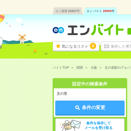
エン派遣
23427
件
エン バイト
28905
件
0
気になるリスト
保存した希
バイトTOP
関西
大阪
文の里駅のアルバ
設定中の検索条件
文の里
条件の変更
条件を保存して
メールを受け取る