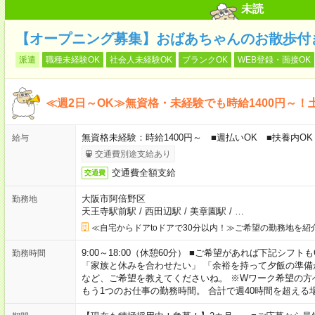
未読
【オープニング募集】おばあちゃんのお散歩付
派遣
職種未経験OK
社会人未経験OK
ブランクOK
WEB登録・面接OK
≪週2日～OK≫無資格・未経験でも時給1400円～！
無資格未経験：時給1400円～ ■週払いOK ■扶養内OK 
給与
交通費別途支給あり
交通費全額支給
交通費
大阪市阿倍野区
勤務地
天王寺駅前駅
/
西田辺駅
/
美章園駅
/
…
≪自宅からドアtoドアで30分以内！≫ご希望の勤務地を紹
9:00～18:00（休憩60分） ■ご希望があれば下記シフトもOK！ 
勤務時間
「家族と休みを合わせたい」 「余裕を持って夕飯の準備
など、ご希望を教えてくださいね。 ※Wワーク希望の方
もう1つのお仕事の勤務時間。 合計で週40時間を超える