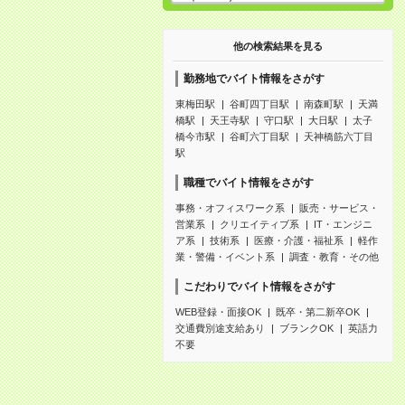
他の検索結果を見る
勤務地でバイト情報をさがす
東梅田駅
谷町四丁目駅
南森町駅
天満
橋駅
天王寺駅
守口駅
大日駅
太子
橋今市駅
谷町六丁目駅
天神橋筋六丁目
駅
職種でバイト情報をさがす
事務・オフィスワーク系
販売・サービス・
営業系
クリエイティブ系
IT・エンジニ
ア系
技術系
医療・介護・福祉系
軽作
業・警備・イベント系
調査・教育・その他
こだわりでバイト情報をさがす
WEB登録・面接OK
既卒・第二新卒OK
交通費別途支給あり
ブランクOK
英語力
不要