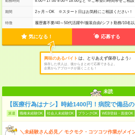
8:00～17:00 9:00～18:00など ※ご希望の時間帯をご
勤務時間
2ヶ月～OK ※スタート日はお気軽にご相談ください！
期間
履歴書不要
/
40～50代活躍中
/
服装自由
/
シフト勤務
/
10名
特徴
気になる！
応募する
興味のあるバイト
は、とりあえず保存しよう♪
保存した求人は、後からまとめて応募できるよ。
企業からアプローチが届くことも！
未読
【医療行為はナシ】時給1400円！病院で備品
派遣
職種未経験OK
社会人未経験OK
ブランクOK
WEB登録・面接OK
＼未経験さん必見／ モクモク・コツコツ作業がメイ