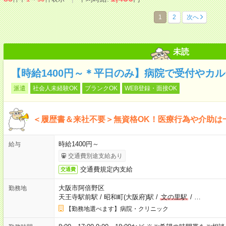
1
2
次へ
未読
【時給1400円～＊平日のみ】病院で受付やカ
派遣
社会人未経験OK
ブランクOK
WEB登録・面接OK
＜履歴書＆来社不要＞無資格OK！医療行為や介助は
時給1400円～
給与
交通費別途支給あり
交通費規定内支給
交通費
大阪市阿倍野区
勤務地
天王寺駅前駅
/
昭和町(大阪府)駅
/
文の里駅
/
…
【勤務地選べます】病院・クリニック