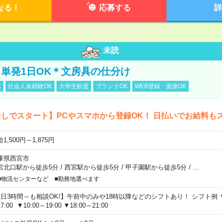
なる！
応募する
詳
未読
単発1日OK＊文房具の仕分け
K
社会人未経験OK
大学生歓迎
ブランクOK
WEB登録・面接OK
しでスタート】PCやスマホから登録OK！ 日払いでお給料も
1,500円～1,875円
庫県西宮市
宮北口駅から徒歩5分
/
西宮駅から徒歩5分
/
甲子園駅から徒歩5分
/
…
■物流センターなど ■勤務地選べます
1日3時間～も相談OK!】午前中のみや18時以降などのシフトあり！ シフト例 ▼9:00
7:00 ▼10:00～19:00 ▼18:00～21:00