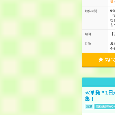
9:
勤務時間
「
な
も
【
期間
履
特徴
不
気に
≪単発＊1日
集！
派遣
職種未経験O