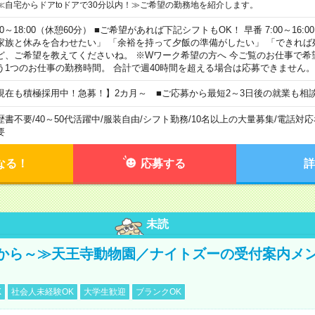
≪自宅からドアtoドアで30分以内！≫ご希望の勤務地を紹介します。
00～18:00（休憩60分） ■ご希望があれば下記シフトもOK！ 早番 7:00～16:00 遅
家族と休みを合わせたい」 「余裕を持って夕飯の準備がしたい」 「できれば
ど、ご希望を教えてくださいね。 ※Wワーク希望の方へ 今ご覧のお仕事で希
う1つのお仕事の勤務時間。 合計で週40時間を超える場合は応募できません。
現在も積極採用中！急募！】2カ月～ ■ご応募から最短2～3日後の就業も相
歴書不要
/
40～50代活躍中
/
服装自由
/
シフト勤務
/
10名以上の大量募集
/
電話対応
要
なる！
応募する
詳
未読
から～≫天王寺動物園／ナイトズーの受付案内メ
K
社会人未経験OK
大学生歓迎
ブランクOK