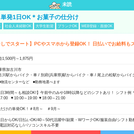
未読
単発1日OK＊お菓子の仕分け
K
社会人未経験OK
大学生歓迎
ブランクOK
WEB登録・面接OK
しでスタート】PCやスマホから登録OK！ 日払いでお給料も
1,500円～1,875円
庫県加古川市
古川駅からバイク・車
/
別府(兵庫県)駅からバイク・車
/
尾上の松駅からバイ
■物流センターなど ■勤務地選べます
1日3時間～も相談OK!】午前中のみや18時以降などのシフトあり！ シフト例 ▼9:00
7:00 ▼10:00～19:00 ▼18:00～21:00
日だけの単発OK！＃8月～ ＃9月～
1日からOK
/
日払いOK
/
40～50代活躍中
/
副業・WワークOK
/
服装自由
/
シフト勤
電話対応なし
/
パソコンスキル不要