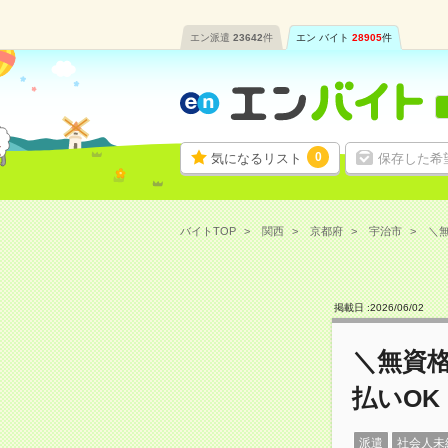
エン派遣
23642
件
エン バイト
28905
件
0
気になるリスト
保存した希
バイトTOP
関西
京都府
宇治市
＼無
掲載日 :
2026
/
06
/
02
＼無資
払いOK
派遣
社会人未