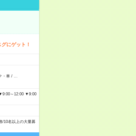
スグにゲット！
ク・車
/
…
～12:00 ▼9:00
務
/
10名以上の大量募