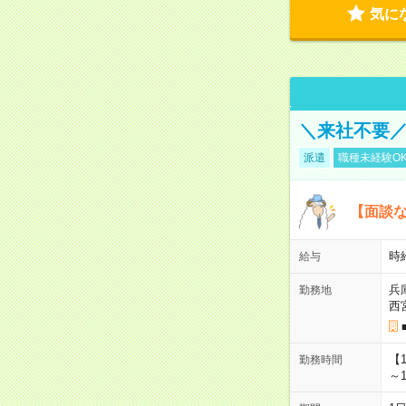
気に
＼来社不要／
派遣
職種未経験O
【面談な
時給
給与
兵
勤務地
西
【
勤務時間
～1