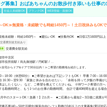
グ募集】おばあちゃんのお散歩付き添いも仕事の
K
社会人未経験OK
ブランクOK
WEB登録・面接OK
～OK≫無資格・未経験でも時給1450円～！土日祝休みもOK
資格未経験：時給1450円～ ■週払いOK ■扶養内OK ■日収1万1600円以上
交通費別途支給あり
交通費全額支給
通費
都市中京区
都市役所前駅
/
烏丸御池駅
/
円町駅
/
…
≪自宅からドアtoドアで30分以内！≫ご希望の勤務地を紹介します。
00～18:00（休憩60分） ■ご希望があれば下記シフトもOK！ 早番 7:00～16:00 遅
勤 16:30～翌9:30 「家族と休みを合わせたい」 「余裕を持って夕飯の準備
業はしたくない」 など、ご希望を教えてくださいね。 ※Wワーク希望の方へ
する勤務時間と、もう1つのお仕事の勤務時間。 合計で週40時間を超える場
8月中のスタートOK！急募！】2カ月～ ■ご応募から最短2～3日後に就業が
歴書不要
/
40～50代活躍中
/
服装自由
/
シフト勤務
/
10名以上の大量募集
/
電話対応