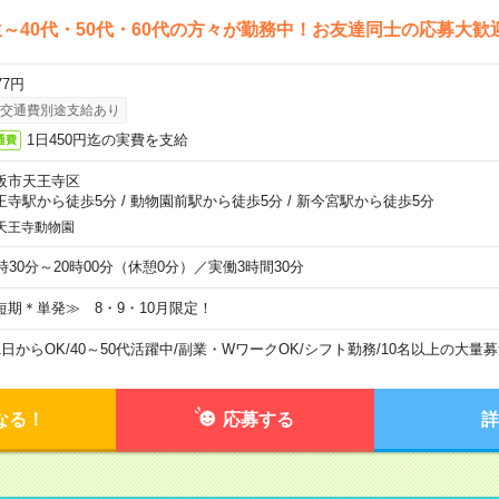
～40代・50代・60代の方々が勤務中！お友達同士の応募大歓
77円
交通費別途支給あり
1日450円迄の実費を支給
通費
阪市天王寺区
王寺駅から徒歩5分
/
動物園前駅から徒歩5分
/
新今宮駅から徒歩5分
天王寺動物園
6時30分～20時00分（休憩0分）／実働3時間30分
短期＊単発≫ 8・9・10月限定！
1日からOK
/
40～50代活躍中
/
副業・WワークOK
/
シフト勤務
/
10名以上の大量募
なる！
応募する
詳