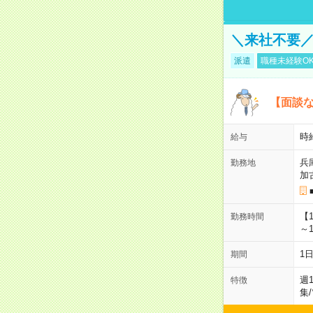
＼来社不要／
派遣
職種未経験O
【面談な
時給
給与
兵
勤務地
加
【
勤務時間
～1
1
期間
週
特徴
集
/