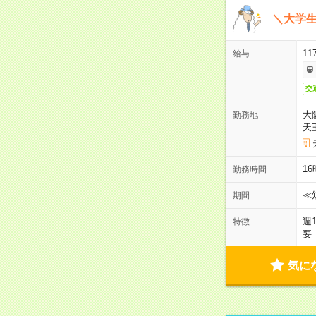
＼大学生
11
給与
交
大
勤務地
天
1
勤務時間
≪
期間
週
特徴
要
気に