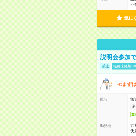
不
気に
説明会参加で
派遣
職種未経験O
≪まずは
無
給与
交
京
勤務地
伏