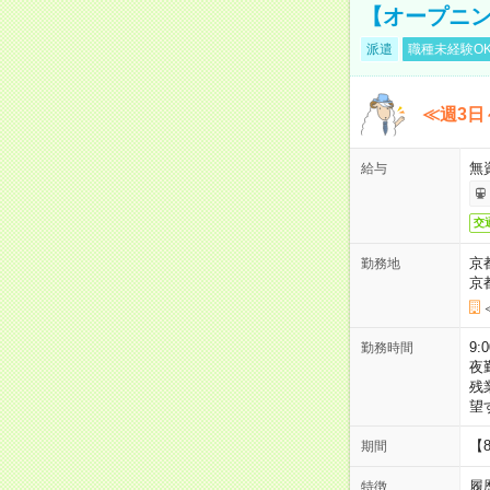
【オープニン
派遣
職種未経験O
≪週3日
無
給与
交
京
勤務地
京
9:
勤務時間
夜
残
望
【
期間
履
特徴